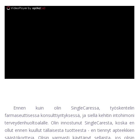
ad
Ennen kuin olin SingleCaressa, työskentelin
farmaseuttisessa konsulttiyrityksessä, ja siellä kehitin intohimoni
terveydenhuoltoalalle. Olin innostunut SingleCaresta, koska en
ollut ennen kuullut tällaisesta tuotteesta - en tiennyt apteekkien
säästökortteja. Olisin varmasti käyttänyt sellaista, jos olisin