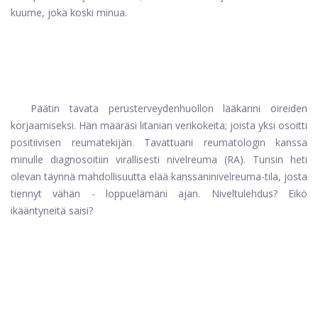
kuume, joka koski minua.
Päätin tavata perusterveydenhuollon lääkärini oireiden
korjaamiseksi. Hän määräsi litanian verikokeita; joista yksi osoitti
positiivisen reumatekijän. Tavattuani reumatologin kanssa
minulle diagnosoitiin virallisesti nivelreuma (RA). Tunsin heti
olevan täynnä mahdollisuutta elää kanssani
nivelreuma-
tila, josta
tiennyt vähän - loppuelämäni ajan. Niveltulehdus? Eikö
ikääntyneitä saisi?