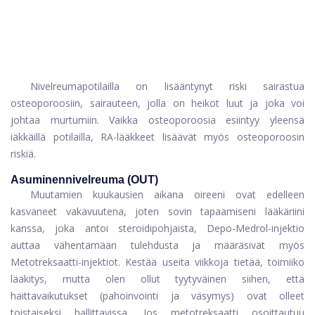
Nivelreumapotilailla on lisääntynyt riski sairastua
osteoporoosiin, sairauteen, jolla on heikot luut ja joka voi
johtaa murtumiin. Vaikka osteoporoosia esiintyy yleensä
iäkkäillä potilailla, RA-lääkkeet lisäävät myös osteoporoosin
riskiä.
Asuminen
nivelreuma (
OUT)
Muutamien kuukausien aikana oireeni ovat edelleen
kasvaneet vakavuutena, joten sovin tapaamiseni lääkäriini
kanssa, joka antoi steroidipohjaista,
Depo-Medrol-injektio
auttaa vähentämään tulehdusta ja määräsivät myös
Metotreksaatti-injektiot. Kestää useita viikkoja tietää, toimiiko
lääkitys, mutta olen ollut tyytyväinen siihen, että
haittavaikutukset (pahoinvointi ja väsymys) ovat olleet
toistaiseksi hallittavissa. Jos metotreksaatti osoittautuu