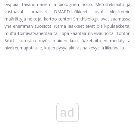
tyyppiä: tavanomainen ja biologinen hoito.
Metotreksaatti
ja
vastaavat oraaliset DMARD-lääkkeet ovat yleisimmin
määrättyjä hoitoja, kertoo tohtori Smith
biologit ovat saamassa
yhä enemmän suosiota
. Nämä lääkkeet eivät ole kipulääkkeitä,
mutta toimivat
vähentää tai jopa kääntää nivelvaurioita. Tohtori
Smith korostaa myös muiden kuin lääkehoitojen merkitystä
nivelreumapotilaille, kuten pysyä aktiivisina kevyellä liikunnalla.
ad