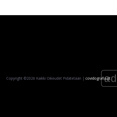
a
Copyright ©
2026 Kaikki Oikeudet Pidätetään |
covidografia.pt