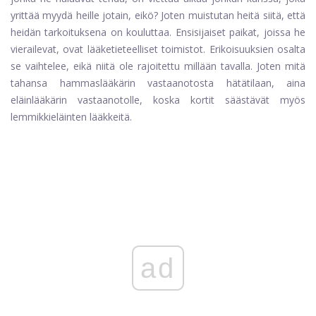
yrittää myydä heille jotain, eikö? Joten muistutan heitä siitä, että
heidän tarkoituksena on kouluttaa. Ensisijaiset paikat, joissa he
vierailevat, ovat lääketieteelliset toimistot. Erikoisuuksien osalta
se vaihtelee, eikä niitä ole rajoitettu millään tavalla. Joten mitä
tahansa hammaslääkärin vastaanotosta hätätilaan, aina
eläinlääkärin vastaanotolle, koska kortit säästävät myös
lemmikkieläinten lääkkeitä.
ad