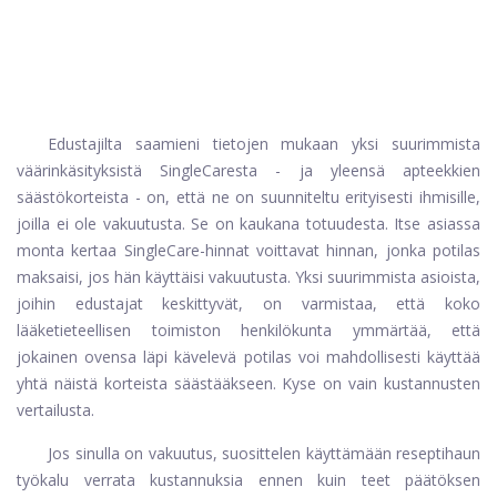
Edustajilta saamieni tietojen mukaan yksi suurimmista
väärinkäsityksistä SingleCaresta - ja yleensä apteekkien
säästökorteista - on, että ne on suunniteltu erityisesti ihmisille,
joilla ei ole vakuutusta. Se on kaukana totuudesta. Itse asiassa
monta kertaa SingleCare-hinnat voittavat hinnan, jonka potilas
maksaisi, jos hän käyttäisi vakuutusta. Yksi suurimmista asioista,
joihin edustajat keskittyvät, on varmistaa, että koko
lääketieteellisen toimiston henkilökunta ymmärtää, että
jokainen ovensa läpi kävelevä potilas voi mahdollisesti käyttää
yhtä näistä korteista säästääkseen. Kyse on vain kustannusten
vertailusta.
Jos sinulla on vakuutus, suosittelen käyttämään
reseptihaun
työkalu
verrata kustannuksia ennen kuin teet päätöksen