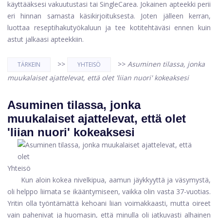
käyttääksesi vakuutustasi tai SingleCarea. Jokainen apteekki perii
eri hinnan samasta käsikirjoituksesta. Joten jälleen kerran,
luottaa reseptihakutyökaluun ja tee kotitehtäväsi ennen kuin
astut jalkaasi apteekkiin.
>>
>>
Asuminen tilassa, jonka
TÄRKEIN
YHTEISÖ
muukalaiset ajattelevat, että olet 'liian nuori' kokeaksesi
Asuminen tilassa, jonka
muukalaiset ajattelevat, että olet
'liian nuori' kokeaksesi
Yhteisö
Kun aloin kokea nivelkipua, aamun jäykkyyttä ja väsymystä,
oli helppo liimata se ikääntymiseen, vaikka olin vasta 37-vuotias.
Yritin olla työntämättä kehoani liian voimakkaasti, mutta oireet
vain pahenivat ja huomasin, että minulla oli jatkuvasti alhainen