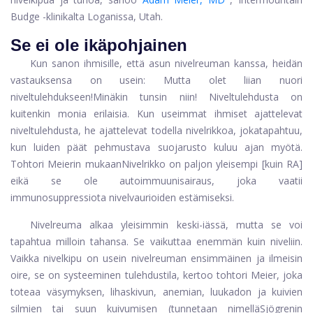
Budge -klinikalta Loganissa, Utah.
Se ei ole ikäpohjainen
Kun sanon ihmisille, että asun nivelreuman kanssa, heidän
vastauksensa on usein: Mutta olet liian nuori
niveltulehdukseen!
Minäkin tunsin niin! Niveltulehdusta on
kuitenkin monia erilaisia. Kun useimmat ihmiset ajattelevat
niveltulehdusta, he ajattelevat todella nivelrikkoa, joka
tapahtuu,
kun luiden päät pehmustava suojarusto kuluu ajan myötä.
Tohtori Meierin mukaan
Nivelrikko on paljon yleisempi [kuin RA]
eikä se ole autoimmuunisairaus, joka vaatii
immunosuppressiota nivelvaurioiden estämiseksi.
Nivelreuma alkaa yleisimmin keski-iässä, mutta se voi
tapahtua milloin tahansa. Se vaikuttaa enemmän kuin niveliin.
Vaikka nivelkipu on usein nivelreuman ensimmäinen ja ilmeisin
oire, se on systeeminen tulehdustila, kertoo tohtori Meier, joka
toteaa väsymyksen, lihaskivun, anemian, luukadon ja kuivien
silmien tai suun kuivumisen (tunnetaan nimellä
Sjögrenin