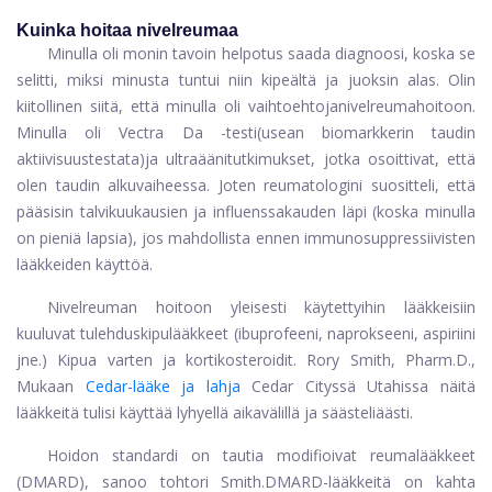
Kuinka hoitaa nivelreumaa
Minulla oli monin tavoin helpotus saada diagnoosi, koska se
selitti, miksi minusta tuntui niin kipeältä ja juoksin alas. Olin
kiitollinen siitä, että minulla oli vaihtoehtoja
nivelreuma
hoitoon.
Minulla oli Vectra Da -testi
(usean biomarkkerin taudin
aktiivisuus
testata)
ja ultraäänitutkimukset, jotka osoittivat, että
olen taudin alkuvaiheessa. Joten reumatologini suositteli, että
pääsisin talvikuukausien ja influenssakauden läpi (koska minulla
on pieniä lapsia), jos mahdollista ennen immunosuppressiivisten
lääkkeiden käyttöä.
Nivelreuman hoitoon yleisesti käytettyihin lääkkeisiin
kuuluvat tulehduskipulääkkeet (ibuprofeeni, naprokseeni, aspiriini
jne.) Kipua varten ja kortikosteroidit. Rory Smith, Pharm.D.,
Mukaan
Cedar-lääke ja lahja
Cedar Cityssä Utahissa näitä
lääkkeitä tulisi käyttää lyhyellä aikavälillä ja säästeliäästi.
Hoidon standardi on tautia modifioivat reumalääkkeet
(DMARD), sanoo tohtori Smith.
DMARD-lääkkeitä on kahta