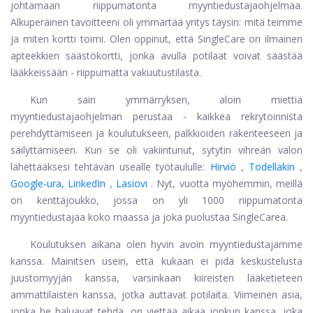
johtamaan riippumatonta myyntiedustajaohjelmaa.
Alkuperäinen tavoitteeni oli ymmärtää yritys täysin: mitä teimme
ja miten kortti toimi. Olen oppinut, että SingleCare on ilmainen
apteekkien säästökortti, jonka avulla potilaat voivat säästää
lääkkeissään - riippumatta vakuutustilasta.
Kun sain ymmärryksen, aloin miettiä
myyntiedustajaohjelman perustaa - kaikkea rekrytoinnista
perehdyttämiseen ja koulutukseen, palkkioiden rakenteeseen ja
säilyttämiseen. Kun se oli vakiintunut, sytytin vihreän valon
lähettääksesi tehtävän usealle työtaululle:
Hirviö
,
Todellakin
,
Google-ura,
LinkedIn
,
Lasiovi
. Nyt, vuotta myöhemmin, meillä
on kenttäjoukko, jossa on yli 1000 riippumatonta
myyntiedustajaa koko maassa ja joka puolustaa SingleCarea.
Koulutuksen aikana olen hyvin avoin myyntiedustajamme
kanssa. Mainitsen usein, että kukaan ei pidä keskustelusta
juustomyyjän kanssa, varsinkaan kiireisten lääketieteen
ammattilaisten kanssa, jotka auttavat potilaita. Viimeinen asia,
jonka he haluavat tehdä, on viettää aikaa jonkun kanssa, joka