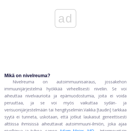
ad
Mikä on nivelreuma?
Nivelreuma on autoimmuunisairaus, jossa
kehon
immuunijärjestelmä hyökkää virheellisesti niveliin. Se voi
aiheuttaa nivelvaurioita ja epämuodostumia, joita ei voida
peruuttaa, ja se voi myös vaikuttaa sydän- ja
verisuonijärjestelmään tai hengityselimiin.
Vaikka [taudin] tarkkaa
syytä ei tunneta, uskotaan, että jotkut laukaisut geneettisesti
alttiissa ihmisissä aiheuttavat autoimmuuni-ilmiön, joka ajaa
nivelkipua ja tuhoa, sanoo
Adam Meier, MD
, Intermountain