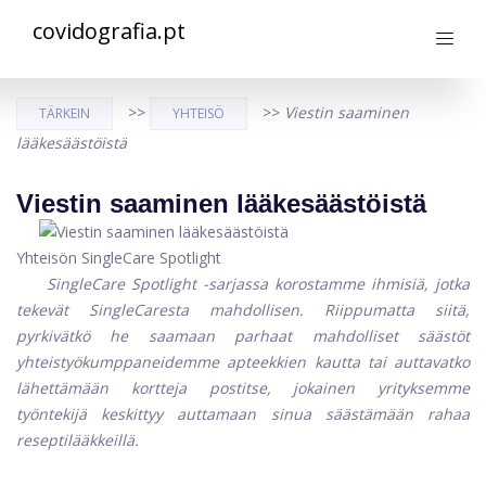
covidografia.pt
>>
>>
Viestin saaminen
TÄRKEIN
YHTEISÖ
lääkesäästöistä
Viestin saaminen lääkesäästöistä
Yhteisön SingleCare Spotlight
SingleCare Spotlight -sarjassa korostamme ihmisiä, jotka
tekevät SingleCaresta mahdollisen. Riippumatta siitä,
pyrkivätkö he saamaan parhaat mahdolliset säästöt
yhteistyökumppaneidemme apteekkien kautta tai auttavatko
lähettämään kortteja postitse, jokainen yrityksemme
työntekijä keskittyy auttamaan sinua säästämään rahaa
reseptilääkkeillä.