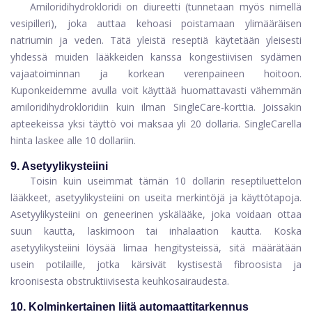
Amiloridihydrokloridi
on diureetti (tunnetaan myös nimellä
vesipilleri), joka auttaa kehoasi poistamaan ylimääräisen
natriumin ja veden. Tätä yleistä reseptiä käytetään yleisesti
yhdessä muiden lääkkeiden kanssa kongestiivisen sydämen
vajaatoiminnan ja korkean verenpaineen hoitoon.
Kuponkeidemme avulla voit käyttää huomattavasti vähemmän
amiloridihydrokloridiin kuin ilman SingleCare-korttia. Joissakin
apteekeissa yksi täyttö voi maksaa yli 20 dollaria. SingleCarella
hinta laskee alle 10 dollariin.
9. Asetyylikysteiini
Toisin kuin useimmat tämän 10 dollarin reseptiluettelon
lääkkeet,
asetyylikysteiini
on useita merkintöjä ja käyttötapoja.
Asetyylikysteiini on geneerinen yskälääke, joka voidaan ottaa
suun kautta, laskimoon tai inhalaation kautta. Koska
asetyylikysteiini löysää limaa hengitysteissä, sitä määrätään
usein potilaille, jotka kärsivät kystisestä fibroosista ja
kroonisesta obstruktiivisesta keuhkosairaudesta.
10. Kolminkertainen liitä automaattitarkennus