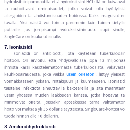
hydroksitsiinipamoaatilla että hydroksitsiini-HCL: llä on kuivaavat
ja rauhoittavat ominaisuudet, jotka voivat olla hyödyllisiä
allergioiden tai ahdistuneisuuden hoidossa. Kaikki reagoivat eri
tavalla. Yksi näistä voi toimia paremmin kuin toinen tietyille
potilaille. Jos jompikumpi hydroksitsiinimuoto sopii sinulle,
SingleCare on kuulunut sinulle.
7. Isoniatsidi
Isoniazidi
on antibiootti, jota käytetään tuberkuloosin
hoitoon. On arvioitu, että Yhdysvalloissa jopa 13 miljoonaa
ihmistä kärsii käsittelemättömästä tuberkuloosista, vakavasta
keuhkosairaudesta, joka vaikka
usein oireeton
, liittyy yleisesti
voimakkaaseen yskään, rintakipuun ja kuumeeseen. Isoniazidi
taistelee infektiota aiheuttavilla bakteereilla ja sitä määrätään
usein yhdessä muiden lääkkeiden kanssa, jotka hoitavat tai
minimoivat oireita. Joissakin apteekeissa tämä välttämätön
hoito voi maksaa yli 35 dollaria täytteestä. SingleCare-korttisi voi
tuoda hinnan alle 10 dollariin.
8. Amiloridihydrokloridi