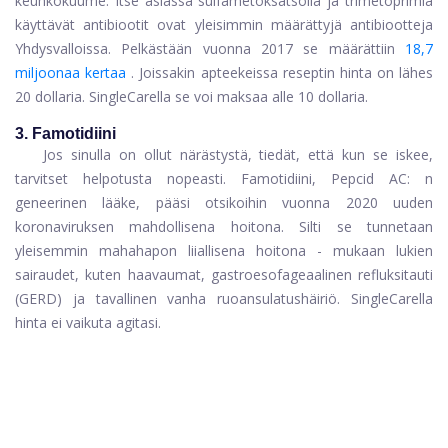
keuhkokuume. Itse asiassa sulfametoksatsolia ja trimetoprimia
käyttävät antibiootit ovat yleisimmin määrättyjä antibiootteja
Yhdysvalloissa. Pelkästään vuonna 2017 se määrättiin
18,7
miljoonaa kertaa
. Joissakin apteekeissa reseptin hinta on lähes
20 dollaria. SingleCarella se voi maksaa alle 10 dollaria.
3. Famotidiini
Jos sinulla on ollut närästystä, tiedät, että kun se iskee,
tarvitset helpotusta nopeasti. Famotidiini, Pepcid AC: n
geneerinen lääke, pääsi otsikoihin vuonna 2020 uuden
koronaviruksen mahdollisena hoitona. Silti se tunnetaan
yleisemmin mahahapon liiallisena hoitona - mukaan lukien
sairaudet, kuten haavaumat, gastroesofageaalinen refluksitauti
(GERD) ja tavallinen vanha ruoansulatushäiriö. SingleCarella
hinta ei vaikuta agitasi.