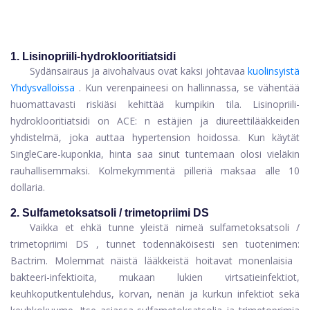
1. Lisinopriili-hydroklooritiatsidi
Sydänsairaus ja aivohalvaus ovat kaksi johtavaa
kuolinsyistä
Yhdysvalloissa
. Kun verenpaineesi on hallinnassa, se vähentää
huomattavasti riskiäsi kehittää kumpikin tila. Lisinopriili-
hydroklooritiatsidi on ACE: n estäjien ja diureettilääkkeiden
yhdistelmä, joka auttaa hypertension hoidossa. Kun käytät
SingleCare-kuponkia, hinta saa sinut tuntemaan olosi vieläkin
rauhallisemmaksi. Kolmekymmentä pilleriä maksaa alle 10
dollaria.
2. Sulfametoksatsoli / trimetopriimi DS
Vaikka et ehkä tunne yleistä nimeä
sulfametoksatsoli /
trimetopriimi DS
, tunnet todennäköisesti sen tuotenimen:
Bactrim. Molemmat näistä lääkkeistä hoitavat monenlaisia ​​
bakteeri-infektioita, mukaan lukien virtsatieinfektiot,
keuhkoputkentulehdus, korvan, nenän ja kurkun infektiot sekä