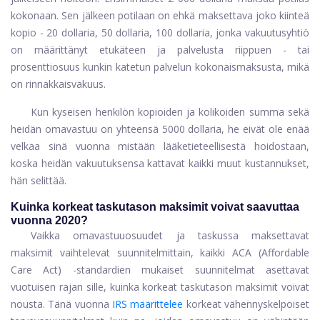
kokonaan. Sen jälkeen potilaan on ehkä maksettava joko kiinteä
kopio - 20 dollaria, 50 dollaria, 100 dollaria, jonka vakuutusyhtiö
on määrittänyt etukäteen ja palvelusta riippuen - tai
prosenttiosuus kunkin katetun palvelun kokonaismaksusta, mikä
on rinnakkaisvakuus.
Kun kyseisen henkilön kopioiden ja kolikoiden summa sekä
heidän omavastuu on yhteensä 5000 dollaria, he eivät ole enää
velkaa sinä vuonna mistään lääketieteellisestä hoidostaan,
koska heidän vakuutuksensa kattavat kaikki muut kustannukset,
hän selittää.
Kuinka korkeat taskutason maksimit voivat saavuttaa
vuonna 2020?
Vaikka omavastuuosuudet ja taskussa maksettavat
maksimit vaihtelevat suunnitelmittain, kaikki ACA (Affordable
Care Act) -standardien mukaiset suunnitelmat asettavat
vuotuisen rajan sille, kuinka korkeat taskutason maksimit voivat
nousta. Tänä vuonna
IRS määrittelee
korkeat vähennyskelpoiset