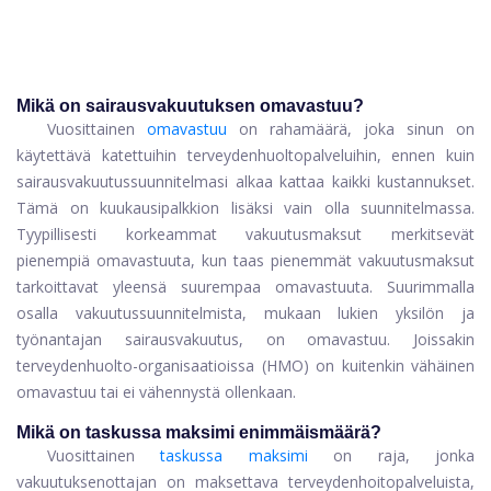
Mikä on sairausvakuutuksen omavastuu?
Vuosittainen
omavastuu
on rahamäärä, joka sinun on
käytettävä katettuihin terveydenhuoltopalveluihin, ennen kuin
sairausvakuutussuunnitelmasi alkaa kattaa kaikki kustannukset.
Tämä on kuukausipalkkion lisäksi vain olla suunnitelmassa.
Tyypillisesti korkeammat vakuutusmaksut merkitsevät
pienempiä omavastuuta, kun taas pienemmät vakuutusmaksut
tarkoittavat yleensä suurempaa omavastuuta. Suurimmalla
osalla vakuutussuunnitelmista, mukaan lukien yksilön ja
työnantajan sairausvakuutus, on omavastuu. Joissakin
terveydenhuolto-organisaatioissa (HMO) on kuitenkin vähäinen
omavastuu tai ei vähennystä ollenkaan.
Mikä on taskussa maksimi enimmäismäärä?
Vuosittainen
taskussa maksimi
on raja, jonka
vakuutuksenottajan on maksettava terveydenhoitopalveluista,