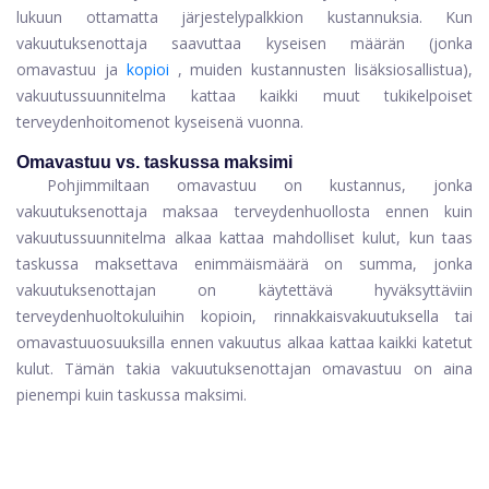
lukuun ottamatta järjestelypalkkion kustannuksia. Kun
vakuutuksenottaja saavuttaa kyseisen määrän (jonka
omavastuu ja
kopioi
, muiden kustannusten lisäksi
osallistua),
vakuutussuunnitelma kattaa kaikki muut tukikelpoiset
terveydenhoitomenot kyseisenä vuonna.
Omavastuu vs. taskussa maksimi
Pohjimmiltaan omavastuu on kustannus, jonka
vakuutuksenottaja maksaa terveydenhuollosta ennen kuin
vakuutussuunnitelma alkaa kattaa mahdolliset kulut, kun taas
taskussa maksettava enimmäismäärä on summa, jonka
vakuutuksenottajan on käytettävä hyväksyttäviin
terveydenhuoltokuluihin kopioin, rinnakkaisvakuutuksella tai
omavastuuosuuksilla ennen vakuutus alkaa kattaa kaikki katetut
kulut. Tämän takia vakuutuksenottajan omavastuu on aina
pienempi kuin taskussa maksimi.