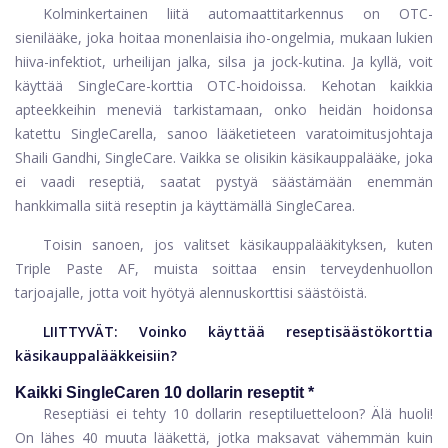
Kolminkertainen liitä automaattitarkennus
on OTC-
sienilääke, joka hoitaa monenlaisia ​​iho-ongelmia, mukaan lukien
hiiva-infektiot, urheilijan jalka, silsa ja jock-kutina. Ja kyllä, voit
käyttää SingleCare-korttia OTC-hoidoissa. Kehotan kaikkia
apteekkeihin meneviä tarkistamaan, onko heidän hoidonsa
katettu SingleCarella, sanoo lääketieteen varatoimitusjohtaja
Shaili Gandhi, SingleCare. Vaikka se olisikin käsikauppalääke, joka
ei vaadi reseptiä, saatat pystyä säästämään enemmän
hankkimalla siitä reseptin ja käyttämällä SingleCarea.
Toisin sanoen, jos valitset käsikauppalääkityksen, kuten
Triple Paste AF, muista soittaa ensin terveydenhuollon
tarjoajalle, jotta voit hyötyä alennuskorttisi säästöistä.
LIITTYVÄT:
Voinko käyttää reseptisäästökorttia
käsikauppalääkkeisiin?
Kaikki SingleCaren 10 dollarin reseptit *
Reseptiäsi ei tehty 10 dollarin reseptiluetteloon? Älä huoli!
On lähes 40 muuta lääkettä, jotka maksavat vähemmän kuin