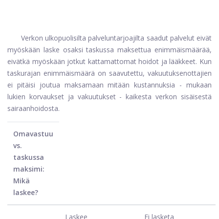
Verkon ulkopuolisilta palveluntarjoajilta saadut palvelut eivät
myöskään laske osaksi taskussa maksettua enimmäismäärää,
eivätkä myöskään jotkut kattamattomat hoidot ja lääkkeet. Kun
taskurajan enimmäismäärä on saavutettu, vakuutuksenottajien
ei pitäisi joutua maksamaan mitään kustannuksia - mukaan
lukien korvaukset ja vakuutukset - kaikesta verkon sisäisestä
sairaanhoidosta.
Omavastuu
vs.
taskussa
maksimi:
Mikä
laskee?
Laskee
Ei lasketa