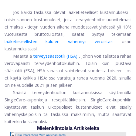
Jos kaikki taskussa olevat lääketieteelliset kustannuksesi -
toisin sanoen kustannukset, joita terveydenhoitosuunnitelmasi
ei maksa - tietyn vuoden aikana muodostavat yhdessä yli 10%
vuotuisesta bruttotulostasi, saatat pystyä tekemään
lääketieteellisten kulujen vähennys veroistasi
osan
kustannuksistasi
Määritä a
terveyssäästötili (HSA)
, johon voit tallettaa rahaa
verovapaasti terveydenhoitokuluihin. Toisin kuin joustava
säästötili (FSA), HSA-rahastot vaihtelevat vuodesta toiseen. Jos
et käytä kaikkia HSA: ssa varattuja rahaa vuonna 2020, sinulla
on ne vuodelle 2021 ja sen jälkeen.
Säästä terveydenhuollon kustannuksissa käyttämällä
SingleCare-kuponkeja reseptilääkkeisiin. SingleCare-kuponkiin
käytettävät taskun ulkopuoliset kustannukset eivät sisälly
vähennyskelpoisiin tai taskussa maksimiihin, mutta säästävät
kuitenkin kustannuksia.
Mielenkiintoisia Artikkeleita