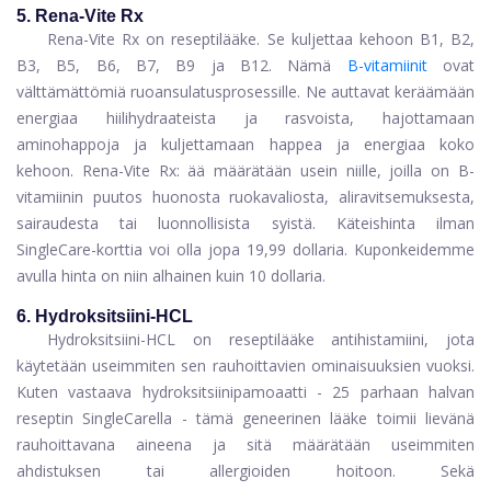
5. Rena-Vite Rx
Rena-Vite Rx
on reseptilääke. Se kuljettaa kehoon B1, B2,
B3, B5, B6, B7, B9 ja B12. Nämä
B-vitamiinit
ovat
välttämättömiä ruoansulatusprosessille. Ne auttavat keräämään
energiaa hiilihydraateista ja rasvoista, hajottamaan
aminohappoja ja kuljettamaan happea ja energiaa koko
kehoon. Rena-Vite Rx: ää määrätään usein niille, joilla on B-
vitamiinin puutos huonosta ruokavaliosta, aliravitsemuksesta,
sairaudesta tai luonnollisista syistä. Käteishinta ilman
SingleCare-korttia voi olla jopa 19,99 dollaria. Kuponkeidemme
avulla hinta on niin alhainen kuin 10 dollaria.
6. Hydroksitsiini-HCL
Hydroksitsiini-HCL
on reseptilääke antihistamiini, jota
käytetään useimmiten sen rauhoittavien ominaisuuksien vuoksi.
Kuten vastaava hydroksitsiinipamoaatti - 25 parhaan halvan
reseptin SingleCarella - tämä geneerinen lääke toimii lievänä
rauhoittavana aineena ja sitä määrätään useimmiten
ahdistuksen tai allergioiden hoitoon. Sekä