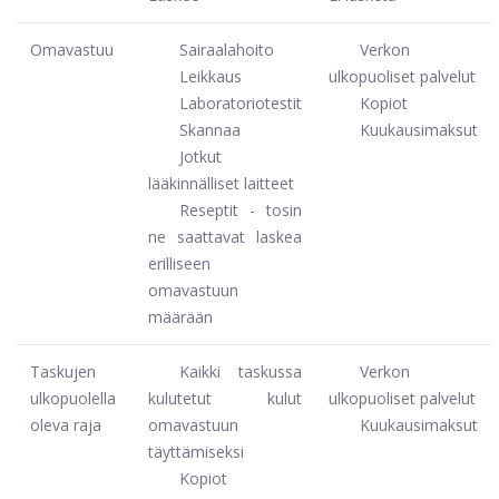
Omavastuu
Sairaalahoito
Verkon
Leikkaus
ulkopuoliset palvelut
Laboratoriotestit
Kopiot
Skannaa
Kuukausimaksut
Jotkut
lääkinnälliset laitteet
Reseptit - tosin
ne saattavat laskea
erilliseen
omavastuun
määrään
Taskujen
Kaikki taskussa
Verkon
ulkopuolella
kulutetut kulut
ulkopuoliset palvelut
oleva raja
omavastuun
Kuukausimaksut
täyttämiseksi
Kopiot