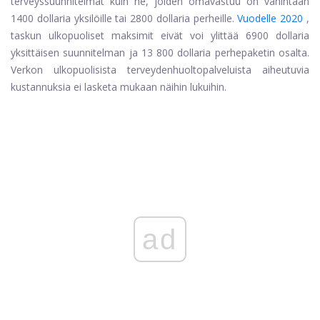
terveyssuunnitelmat kuin ne, joiden omavastuu on vähintään
1400 dollaria yksilöille tai 2800 dollaria perheille.
Vuodelle 2020
,
taskun ulkopuoliset maksimit eivät voi ylittää 6900 dollaria
yksittäisen suunnitelman ja 13 800 dollaria perhepaketin osalta.
Verkon ulkopuolisista terveydenhuoltopalveluista aiheutuvia
kustannuksia ei lasketa mukaan näihin lukuihin.
ad