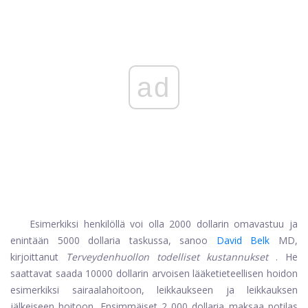
ad
Esimerkiksi henkilöllä voi olla 2000 dollarin omavastuu ja
enintään 5000 dollaria taskussa, sanoo
David Belk
MD,
kirjoittanut
Terveydenhuollon todelliset kustannukset
. He
saattavat saada 10000 dollarin arvoisen lääketieteellisen hoidon
esimerkiksi sairaalahoitoon, leikkaukseen ja leikkauksen
jälkeiseen hoitoon. Ensimmäiset 2 000 dollaria maksaa potilas