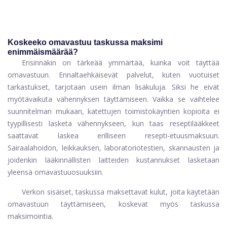
Koskeeko omavastuu taskussa maksimi
enimmäismäärää?
Ensinnäkin on tärkeää ymmärtää, kuinka voit täyttää
omavastuun. Ennaltaehkäisevät palvelut, kuten vuotuiset
tarkastukset, tarjotaan usein ilman lisäkuluja. Siksi he eivät
myötävaikuta vähennyksen täyttämiseen. Vaikka se vaihtelee
suunnitelman mukaan, katettujen toimistokäyntien kopioita ei
tyypillisesti lasketa vähennykseen, kun taas reseptilääkkeet
saattavat laskea erilliseen resepti-etuusmaksuun.
Sairaalahoidon, leikkauksen, laboratoriotestien, skannausten ja
joidenkin lääkinnällisten laitteiden kustannukset lasketaan
yleensä omavastuuosuuksiin.
Verkon sisäiset, taskussa maksettavat kulut, joita käytetään
omavastuun täyttämiseen, koskevat myös taskussa
maksimointia.