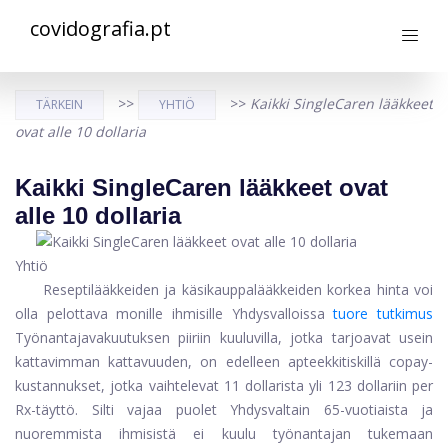
covidografia.pt
>>
>>
Kaikki SingleCaren lääkkeet
TÄRKEIN
YHTIÖ
ovat alle 10 dollaria
Kaikki SingleCaren lääkkeet ovat
alle 10 dollaria
Yhtiö
Reseptilääkkeiden ja käsikauppalääkkeiden korkea hinta voi
olla pelottava monille ihmisille Yhdysvalloissa
tuore tutkimus
Työnantajavakuutuksen piiriin kuuluvilla, jotka tarjoavat usein
kattavimman kattavuuden, on edelleen apteekkitiskillä copay-
kustannukset, jotka vaihtelevat 11 dollarista yli 123 dollariin per
Rx-täyttö. Silti vajaa puolet Yhdysvaltain 65-vuotiaista ja
nuoremmista ihmisistä ei kuulu työnantajan tukemaan