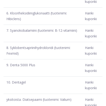
kuponki
6.
Klooriheksidiiniglukonaatti (tuotenimi:
Hanki
Hibiclens)
kuponki
7.
Syanokobalamiini (tuotenimi: B-12-vitamiini)
Hanki
kuponki
8.
Syklobentsapriinihydrokloridi (tuotenimi:
Hanki
Fexmid)
kuponki
9.
Denta 5000 Plus
Hanki
kuponki
10.
Dentagel
Hanki
kuponki
yksitoista.
Diatsepaami (tuotenimi: Valium)
Hanki
kuponki