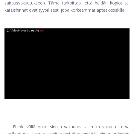
sairausvakuutukseen. Tämä tarkoittaa, että heidän kopiot tai
käteishinnat ovat tyypillisesti jopa korkeammat apteekkitiskillä.
ad
Ei ole väliä onko sinulla vakuutus tai mikä vakuutusturva
sinulla ei ole, sinun ei tarvitse tyytyä reseptilääkkeiden korkeisiin