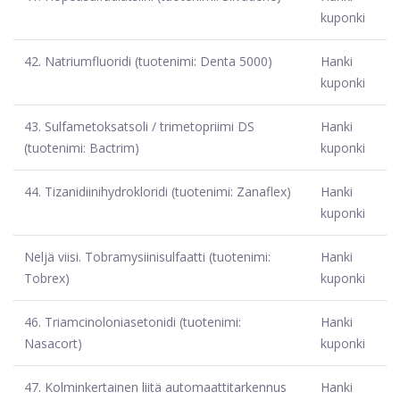
kuponki
42.
Natriumfluoridi (tuotenimi: Denta 5000)
Hanki
kuponki
43.
Sulfametoksatsoli / trimetopriimi DS
Hanki
(tuotenimi: Bactrim)
kuponki
44.
Tizanidiinihydrokloridi (tuotenimi: Zanaflex)
Hanki
kuponki
Neljä viisi.
Tobramysiinisulfaatti (tuotenimi:
Hanki
Tobrex)
kuponki
46.
Triamcinoloniasetonidi (tuotenimi:
Hanki
Nasacort)
kuponki
47.
Kolminkertainen liitä automaattitarkennus
Hanki