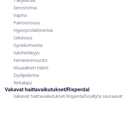
Takykardia
Xerostomia
Vapina
Painonnousu
Hyperprolaktinemia
Sekavuus
Gynekomastia
Valoherkkyys
Nenäverenvuoto
Visuaalinen häiriö
Dyslipidemia
Rintakipu
Vakavat haittavaikutukset
/
Risperdal
Vakavat haittavaikutukset
/
Risperdal
Sisällytä seuraavat: