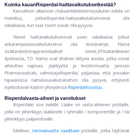
Kuinka kauan
Risperdal-haittavaikutukset
kestää?
Kansallisen allianssin mukaan
Mielenterveys
(kuten edellä on
mainittu), jotkut
Risperdal-haittavaikutukset
voivat olla
väliaikaisia, kun taas toiset voivat olla pysyviä.
Yleiset haittavaikutukset
ovat usein väliaikaisia. Jotkut
ankarampia
sivuvaikutukset
voi olla kestävämpi. Nämä
sisältävät
ekstrapyramidaaliset oireet
,
EPS
tai
tardiivinen
dyskinesia
, TD. Nämä ovat lihaksiin liittyviä asioita, jotka voivat
aiheuttaa vapinaa, jäykkyyttä ja levottomuutta. Janssen
Pharmaceuticals, valmistaja
Risperdal
, paljastaa, että joissakin
tapauksissa nämä
sivuvaikutukset
voi olla pysyvä, erityisesti
injektoitavan käytön yhteydessä
Risperdal
Koostuu
.
Risperdal
vasta-aiheet ja varoitukset
Risperdal
ei sovi kaikille. Lääke on vasta-aiheinen potilaille,
joilla on yliherkkyys lääkkeelle / ryhmälle / komponentille ja / tai
yliherkkyys paliperidonille.
Edelleen,
Varovaisuutta vaaditaan
potilaille, jotka täyttävät