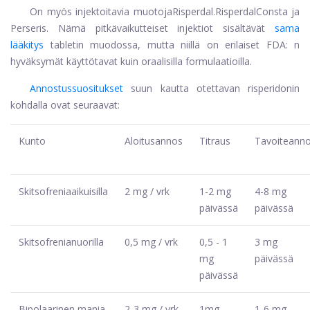
On myös injektoitavia muotoja
Risperdal
.
Risperdal
Consta ja
Perseris. Nämä pitkävaikutteiset injektiot sisältävät
sama
lääkitys
tabletin muodossa, mutta niillä on erilaiset FDA: n
hyväksymät käyttötavat kuin oraalisilla formulaatioilla.
Annostussuositukset
suun kautta otettavan risperidonin
kohdalla ovat seuraavat:
Kunto
Aloitusannos
Titraus
Tavoiteann
Skitsofrenia
aikuisilla
2 mg / vrk
1-2 mg
4-8 mg
päivässä
päivässä
Skitsofrenia
nuorilla
0,5 mg / vrk
0,5 - 1
3 mg
mg
päivässä
päivässä
Bipolaarinen mania
2-3 mg / vrk
1mg
1-6 mg