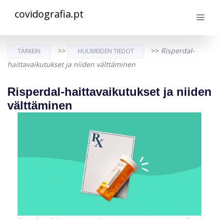
covidografia.pt
>>
>>
Risperdal-
TÄRKEIN
HUUMEIDEN TIEDOT
haittavaikutukset ja niiden välttäminen
Risperdal-haittavaikutukset ja niiden
välttäminen