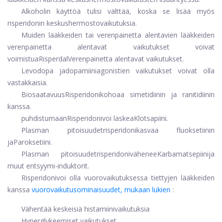
Alkoholin käyttöä tulisi välttää, koska se lisää myös
risperidonin keskushermostovaikutuksia.
Muiden lääkkeiden tai verenpainetta alentavien lääkkeiden
verenpainetta alentavat vaikutukset voivat
voimistua
Risperdal
Verenpainetta alentavat vaikutukset.
Levodopa ja
dopamiini
agonistien vaikutukset voivat olla
vastakkaisia.
Biosaatavuus
Risperidoni
kohoaa simetidiinin ja ranitidiinin
kanssa.
puhdistumaan
Risperidoni
voi laskea
Klotsapiini
.
Plasman pitoisuudet
risperidoni
kasvaa fluoksetiinin
ja
Paroksetiini
.
Plasman pitoisuudet
risperidoni
vähenee
Karbamatsepiini
ja
muut entsyymi-induktorit.
Risperidoni
voi olla vuorovaikutuksessa tiettyjen lääkkeiden
kanssa
vuorovaikutusominaisuudet, mukaan lukien
:
Vähentää keskeisiä histamiinivaikutuksia
Hyperglykeemiset vaikutukset