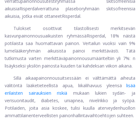
verrattu
painonnousu
testiryhmässä skitsofreenisia
aikuisia
Risperdal
verrattuna plaseboryhmään skitsofreenisia
aikuisia, jotka eivät ottaneet
Risperdal
.
Tulokset osoittivat tilastollisesti merkitsevän
kasvun
painonnousu
aikuisten ryhmässä
Risperdal
, 18% näistä
potilaista saa huomattavan painon. Vertailun vuoksi vain 9%
lumelääkeryhmän aikuisista painoi merkittävästi. Tätä
tutkimusta varten merkittävä
painonnousu
määriteltiin yli 7%: n
lisäykseksi yksilön painosta kuuden tai kahdeksan viikon aikana.
Sillä aikaa
painonnousu
itsessään ei välttämättä aiheuta
välitöntä lääketieteellistä apua, liikalihavuus yleensä
lisää
erilaisten sairauksien riskiä
mukaan lukien sydän- ja
verisuonitaudit, diabetes, uniapnea, nivelrikko ja syöpä.
Potilaiden, joita asia koskee, tulisi kuulla a
terveydenhuollon
ammattilainen
terveellisten painonhallintavaihtoehtojen suhteen.