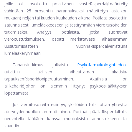
joille oli osoitettu positiivinen vaste
Risperdal
(määritelty
vähintään 25 prosentin parannukseksi määritetyn asteikon
mukaan) neljän tai kuuden kuukauden aikana. Potilaat osoitettiin
satunnaisesti lumelääkkeeseen ja testiryhmään vieroitusoireiden
tutkimiseksi. Analyysi potilaista, jotka suorittivat
vieroitustutkimuksen, osoitti merkittävästi alhaisemman
uusiutumisasteen vuonna
Risperdal
verrattuna
lumelääkeryhmään.
Tapaustutkimus julkaistu
Psykofarmakologiatiedote
tutkittiin äkillisen aiheuttaman akatisia-
tapauksen
Risperidoni
peruuttaminen. Akathisia on
a
liikehäiriö
johon on aiemmin liittynyt psykoosilääkityksen
lopettamista.
Jos vieroitusoireita esiintyy, yksilöiden tulisi ottaa yhteyttä
a
terveydenhuollon ammattilainen
. Potilaat päällä
Risperdal
tulisi
neuvotella lääkärin kanssa muutoksista annostukseen tai
saantiin.