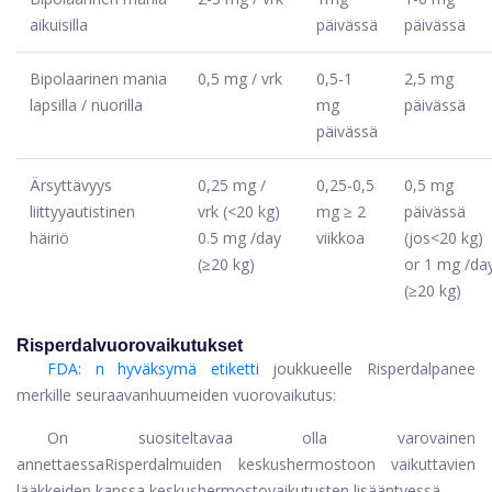
aikuisilla
päivässä
päivässä
Bipolaarinen mania
0,5 mg / vrk
0,5-1
2,5 mg
lapsilla / nuorilla
mg
päivässä
päivässä
Ärsyttävyys
0,25 mg /
0,25-0,5
0,5 mg
liittyy
autistinen
vrk (<20 kg)
mg ≥ 2
päivässä
häiriö
0.5 mg /day
viikkoa
(jos<20 kg)
(≥20 kg)
or 1 mg /da
(≥20 kg)
Risperdal
vuorovaikutukset
FDA: n hyväksymä etiketti
joukkueelle Risperdal
panee
merkille seuraavan
huumeiden vuorovaikutus
:
On suositeltavaa olla varovainen
annettaessa
Risperdal
muiden keskushermostoon vaikuttavien
lääkkeiden kanssa keskushermostovaikutusten lisääntyessä.