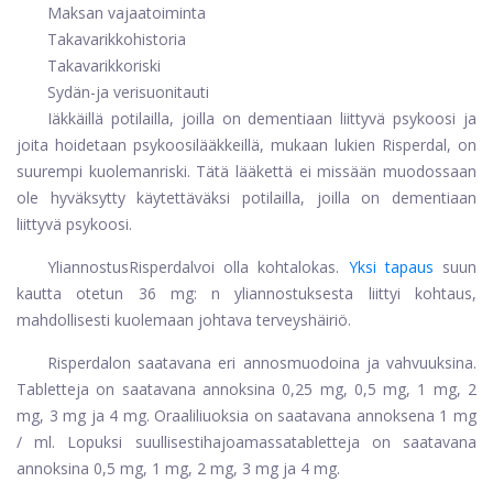
Maksan vajaatoiminta
Takavarikkohistoria
Takavarikkoriski
Sydän-ja verisuonitauti
Iäkkäillä potilailla, joilla on dementiaan liittyvä psykoosi ja
joita hoidetaan psykoosilääkkeillä, mukaan lukien Risperdal, on
suurempi kuolemanriski. Tätä lääkettä ei missään muodossaan
ole hyväksytty käytettäväksi potilailla, joilla on dementiaan
liittyvä psykoosi.
Yliannostus
Risperdal
voi olla kohtalokas.
Yksi tapaus
suun
kautta otetun 36 mg: n yliannostuksesta liittyi kohtaus,
mahdollisesti kuolemaan johtava terveyshäiriö.
Risperdal
on saatavana eri annosmuodoina ja vahvuuksina.
Tabletteja on saatavana annoksina 0,25 mg, 0,5 mg, 1 mg, 2
mg, 3 mg ja 4 mg. Oraaliliuoksia on saatavana annoksena 1 mg
/ ml. Lopuksi suullisesti
hajoamassa
tabletteja on saatavana
annoksina 0,5 mg, 1 mg, 2 mg, 3 mg ja 4 mg.