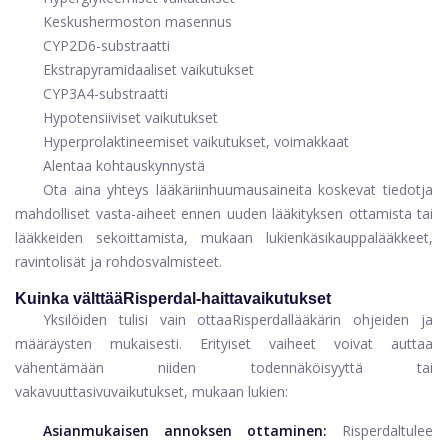
Keskushermoston masennus
CYP2D6-substraatti
Ekstrapyramidaaliset vaikutukset
CYP3A4-substraatti
Hypotensiiviset vaikutukset
Hyperprolaktineemiset vaikutukset, voimakkaat
Alentaa kohtauskynnystä
Ota aina yhteys lääkäriin
huumausaineita koskevat tiedot
ja
mahdolliset vasta-aiheet ennen uuden lääkityksen ottamista tai
lääkkeiden sekoittamista, mukaan lukien
käsikauppa
lääkkeet,
ravintolisät ja rohdosvalmisteet.
Kuinka välttää
Risperdal-haittavaikutukset
Yksilöiden tulisi vain ottaa
Risperdal
lääkärin ohjeiden ja
määräysten mukaisesti. Erityiset vaiheet voivat auttaa
vähentämään niiden todennäköisyyttä tai
vakavuutta
sivuvaikutukset
, mukaan lukien:
Asianmukaisen annoksen ottaminen:
Risperdal
tulee