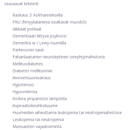
seuraavat kriteerit:
Raskaus 3. kolmanneksella
PKU (fenyylialaniinia sisältävät muodot)
Iäkkäät potilaat
Dementiaan liittyvä psykoosi
Dementia w / Lewy-ruumiilla
Parkinsonin tauti
Pahanlaatuinen neuroleptinen oireyhtymä
historia
Mellitusdiabetes
Diabetes mellitusriski
Aivoverisuonisairaus
Hypotensio
Hypovolemia
Korkea ympäristön lämpötila
Aspiraatiokeuhkokuume
Huumeiden aiheuttama leukopenia tai neutropeniahistoria
Leukopenia tai neutropenia
Munuaisten vajaatoiminta