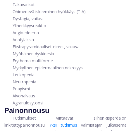
Takavarikot
Ohimenevä iskeeminen hyökkäys (TIA)
Dysfagia, vaikea
Yliherkkyysreaktio
Angioedeema
Anafylaksia
Ekstrapyramidaaliset oireet
, vakava
Myöhäinen dyskinesia
Erythema multiforme
Myrkyllinen epidermaalinen nekrolyysi
Leukopenia
Neutropenia
Priapismi
Aivohalvaus
Agranulosytoosi
Painonnousu
Tutkimukset viittaavat siihen
Risperdal
on
linkitetty
painonnousu
.
Yksi tutkimus
valmistajan julkaisema