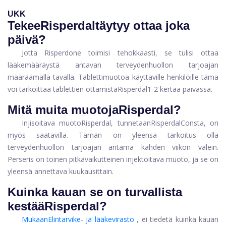
UKK
Tekee
Risperdal
täytyy ottaa joka
päivä?
Jotta Risperdone toimisi tehokkaasti, se tulisi ottaa
lääkemääräystä antavan terveydenhuollon tarjoajan
määräämällä tavalla. Tablettimuotoa käyttäville henkilöille tämä
voi tarkoittaa tablettien ottamista
Risperdal
1-2 kertaa päivässä.
Mitä muita muotoja
Risperdal
?
Injisoitava muoto
Risperdal
, tunnetaan
Risperdal
Consta, on
myös saatavilla. Tämän on yleensä tarkoitus olla
terveydenhuollon tarjoajan antama kahden viikon välein.
Perseris on toinen pitkävaikutteinen injektoitava muoto, ja se on
yleensä annettava kuukausittain.
Kuinka kauan se on turvallista
kestää
Risperdal
?
Mukaan
Elintarvike- ja lääkevirasto
, ei tiedetä kuinka kauan