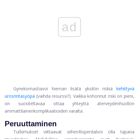
ad
Gynekomastia
voi hieman lisätä yksilön riskiä
kehittyvä
uros
rintasyöpä
(vaihda resurssi?). Vaikka kohonnut riski on pieni,
on suositeltavaa ottaa yhteyttä a
terveydenhuollon
ammattilainen
komplikaatioiden varalta.
Peruuttaminen
Tutkimukset viittaavat siihen
Risperdal
voi olla tapana