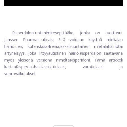
Risperdal
on
tuotenimi
reseptilääke, jonka on tuottanut
Janssen Pharmaceuticals. Sitä voidaan käyttää mielialan
häiriöiden, kuten
skitsofrenia
,
kaksisuuntainen mielialahäiriö
tai
ärtyneisyys, joka liittyy
autistinen häiriö
.
Risperdal
on saatavana
myös yleisenä versiona nimeltä
Risperidoni
. Tämä artikkeli
kattaa
Risperdal-haittavaikutukset
, varoitukset ja
vuorovaikutukset.