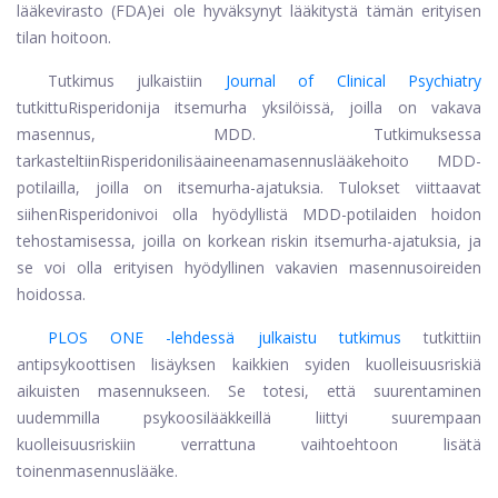
lääkevirasto (
FDA)
ei ole hyväksynyt lääkitystä tämän erityisen
tilan hoitoon.
Tutkimus julkaistiin
Journal of Clinical Psychiatry
tutkittu
Risperidoni
ja itsemurha yksilöissä, joilla on vakava
masennus, MDD. Tutkimuksessa
tarkasteltiin
Risperidoni
lisäaineena
masennuslääke
hoito MDD-
potilailla, joilla on itsemurha-ajatuksia. Tulokset viittaavat
siihen
Risperidoni
voi olla hyödyllistä MDD-potilaiden hoidon
tehostamisessa, joilla on korkean riskin itsemurha-ajatuksia, ja
se voi olla erityisen hyödyllinen vakavien masennusoireiden
hoidossa.
PLOS ONE -lehdessä julkaistu tutkimus
tutkittiin
antipsykoottisen lisäyksen kaikkien syiden kuolleisuusriskiä
aikuisten masennukseen. Se totesi, että suurentaminen
uudemmilla psykoosilääkkeillä liittyi suurempaan
kuolleisuusriskiin verrattuna vaihtoehtoon lisätä
toinen
masennuslääke
.