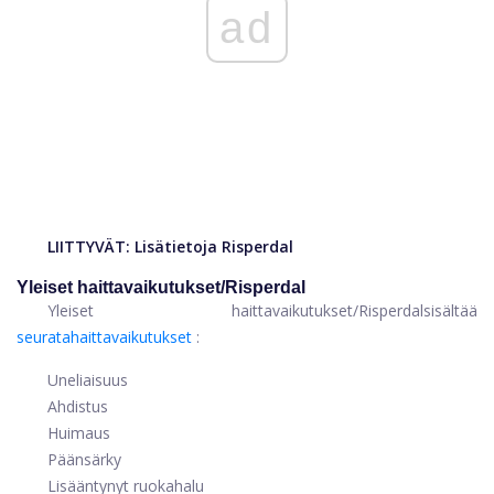
ad
LIITTYVÄT:
Lisätietoja
Risperdal
Yleiset haittavaikutukset
/
Risperdal
Yleiset haittavaikutukset
/
Risperdal
sisältää
seurata
haittavaikutukset
:
Uneliaisuus
Ahdistus
Huimaus
Päänsärky
Lisääntynyt ruokahalu