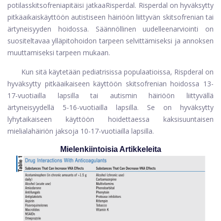
potilas
skitsofrenia
pitäisi jatkaa
Risperdal
. Risperdal on hyväksytty
pitkäaikaiskäyttöön autistiseen häiriöön liittyvän skitsofrenian tai
ärtyneisyyden hoidossa. Säännöllinen uudelleenarviointi on
suositeltavaa ylläpitohoidon tarpeen selvittämiseksi ja annoksen
muuttamiseksi tarpeen mukaan.
Kun sitä käytetään pediatrisissa populaatioissa, Rispderal on
hyväksytty pitkäaikaiseen käyttöön skitsofrenian hoidossa 13-
17-vuotiailla lapsilla tai autismin häiriöön liittyvällä
ärtyneisyydellä 5-16-vuotiailla lapsilla. Se on hyväksytty
lyhytaikaiseen käyttöön hoidettaessa kaksisuuntaisen
mielialahäiriön jaksoja 10-17-vuotiailla lapsilla.
Mielenkiintoisia Artikkeleita