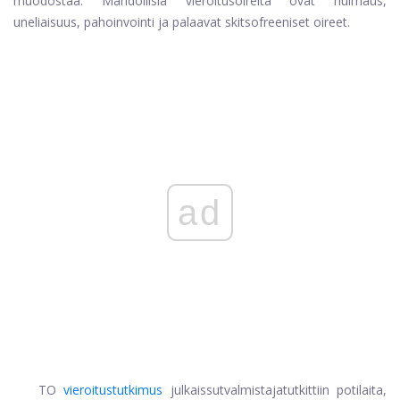
muodostaa. Mahdollisia vieroitusoireita ovat huimaus,
uneliaisuus, pahoinvointi ja palaavat skitsofreeniset oireet.
ad
TO
vieroitustutkimus
julkaissut
valmistaja
tutkittiin potilaita,