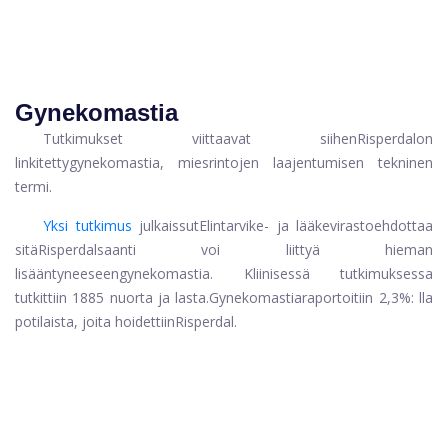
Gynekomastia
Tutkimukset viittaavat siihen
Risperdal
on
linkitetty
gynekomastia
, miesrintojen laajentumisen tekninen
termi.
Yksi tutkimus
julkaissut
Elintarvike- ja lääkevirasto
ehdottaa
sitä
Risperdal
saanti voi liittyä hieman
lisääntyneeseen
gynekomastia
. Kliinisessä tutkimuksessa
tutkittiin 1885 nuorta ja lasta.
Gynekomastia
raportoitiin 2,3%: lla
potilaista, joita hoidettiin
Risperdal
.