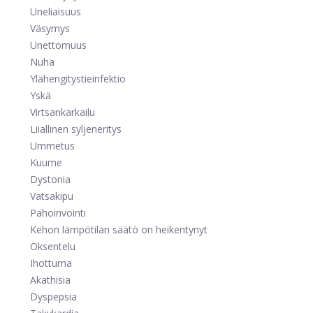
Uneliaisuus
Väsymys
Unettomuus
Nuha
Ylähengitystieinfektio
Yskä
Virtsankarkailu
Liiallinen syljeneritys
Ummetus
Kuume
Dystonia
Vatsakipu
Pahoinvointi
Kehon lämpötilan säätö on heikentynyt
Oksentelu
Ihottuma
Akathisia
Dyspepsia