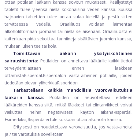
ottaa potilaan lääkärin kanssa sovitun mukaisesti. Päällystetyt
tabletit tulee yleensä niellä kokonaisina veden kanssa. Suussa
hajoavien tablettien tulee antaa sulaa kielellä ja pestä sitten
tarvittaessa vedellä. Oraaliliuos voidaan laimentaa
alkoholittomaan juomaan tai niellä sellaisenaan. Oraaliliuosta ei
kuitenkaan pidä sekoittaa tanniineja sisältävien juomien kanssa,
mukaan lukien tee tai kola.
Toimittavan lääkärin yksityiskohtainen
sairaushistoria:
Potilaiden on annettava lääkärille kaikki tiedot
terveydentilastaan ​​ennen lääkkeen
ottamista
Risperdal
.
Risperdal
on vasta-aiheinen potilaille, joiden
tiedetään olevan yliherkkiä
Risperidoni
.
Tarkastellaan kaikkia mahdollisia vuorovaikutuksia
lääkärin kanssa:
Potilaiden on neuvoteltava edelleen
lääkäreiden kanssa siitä, mitkä lääkkeet tai elintarvikkeet voivat
vaikuttaa heihin negatiivisesti käytön aikana
Risperdal
.
Esimerkiksi,
Risperdal
ei tule koskaan ottaa alkoholin kanssa.
Erityisesti on noudatettava varovaisuutta, jos vasta-aiheita
ja / tai varoituksia sovelletaan.