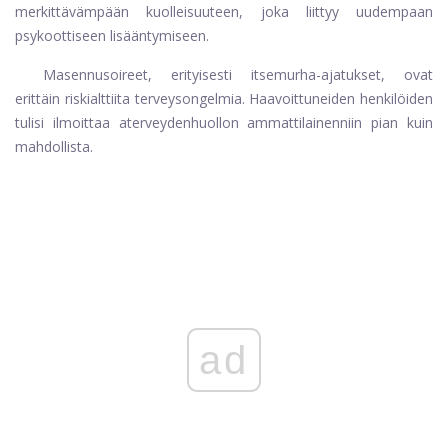
merkittävämpään kuolleisuuteen, joka liittyy uudempaan
psykoottiseen lisääntymiseen.
Masennusoireet, erityisesti itsemurha-ajatukset, ovat
erittäin riskialttiita terveysongelmia. Haavoittuneiden henkilöiden
tulisi ilmoittaa a
terveydenhuollon ammattilainen
niin pian kuin
mahdollista.
ad