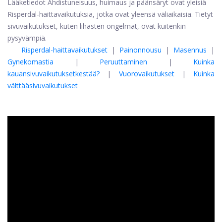
Lääketiedot Ahdistuneisuus, huimaus ja päänsäryt ovat yleisiä
Risperdal-haittavaikutuksia, jotka ovat yleensä väliaikaisia. Tietyt
sivuvaikutukset, kuten lihasten ongelmat, ovat kuitenkin
pysyvämpiä.
Risperdal-haittavaikutukset
|
Painonnousu
|
Masennus
|
Gynekomastia
|
Peruuttaminen
|
Kuinka
kauan
sivuvaikutukset
kestää?
|
Vuorovaikutukset
|
Kuinka
välttää
sivuvaikutukset
ad