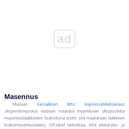
ad
Masennus
Mukaan
Kansallinen liitto käynnissä
Mielisairaus
,
Risperidoni
joskus voidaan määrätä myyntiluvan ulkopuolelta
masennuslääkkeiden lisähoitona (esim. sitä määrätään lääkkeen
lisäksi
masennuslääke
). Off-label tarkoittaa, että elintarvike- ja