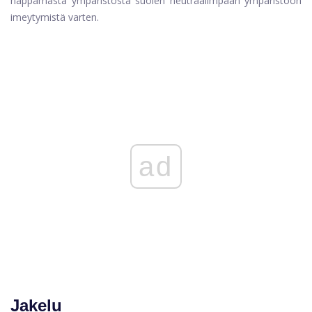
happamasta ympäristöstä suolen neutraalimpaan ympäristöön
imeytymistä varten.
ad
Jakelu