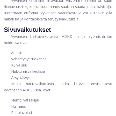
Vyvansen kaltaisilla liittovaltion valvomilla aineilla on suuri
riippuvuusriski, koska suuri annos saattaa saada jotkut käyttäjät
tuntemaan euforiaa. Vyvansen väärinkäytöllä voi kuitenkin olla
haitallisia ja kohtalokkaita terveysvaikutuksia.
Sivuvaikutukset
Vyvansen haittavaikutuksia ADHD: n ja syömishäiriön
hoidossa ovat:
Ahdistus
Vähentynyt ruokahalu
Kuiva suu
Nukkumisvaikeuksia
Ärsyttävyys
Muita haittavaikutuksia, jotka liittyvät ensisijaisesti
Vyvanseen ADHD: ssä, ovat:
Ylempi vatsakipu
Huimaus
Pahoinvointi