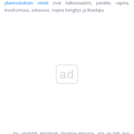
yliannostuksen oireet
ovat hallusinaatiot, paniikki, vapina,
levottomuus, sekavuus, nopea hengitys ja lihaskipu.
ad
Jos unohdat annoksen Vyvanse-annosta, ota se heti kun