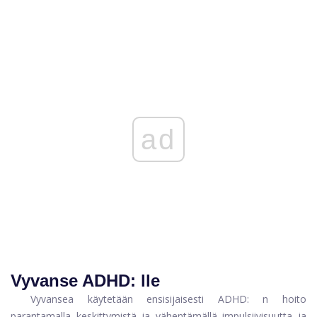
ad
Vyvanse ADHD: lle
Vyvansea käytetään ensisijaisesti
ADHD: n hoito
parantamalla keskittymistä ja vähentämällä impulsiivisuutta ja