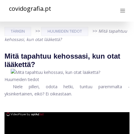
covidografia.pt
>>
>>
Mitä tapahtuu
TÄRKEIN
HUUMEIDEN TIEDOT
kehossasi, kun otat lääkettä?
Mitä tapahtuu kehossasi, kun otat
lääkettä?
Huumeiden tiedot
Niele pilleri, odota hetki, tuntuu paremmalta -
yksinkertainen, eikö? Ei oikeastaan.