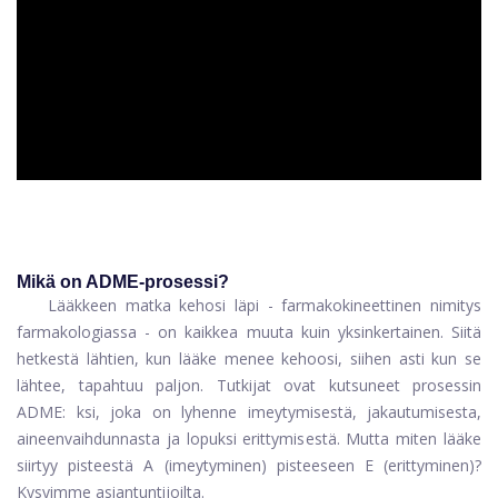
ad
Mikä on ADME-prosessi?
Lääkkeen matka kehosi läpi - farmakokineettinen nimitys
farmakologiassa - on kaikkea muuta kuin yksinkertainen. Siitä
hetkestä lähtien, kun lääke menee kehoosi, siihen asti kun se
lähtee, tapahtuu paljon. Tutkijat ovat kutsuneet prosessin
ADME: ksi, joka on lyhenne imeytymisestä, jakautumisesta,
aineenvaihdunnasta ja lopuksi erittymisestä. Mutta miten lääke
siirtyy pisteestä A (imeytyminen) pisteeseen E (erittyminen)?
Kysyimme asiantuntijoilta.