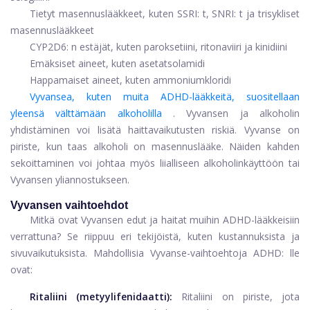
Tietyt masennuslääkkeet, kuten SSRI: t, SNRI: t ja trisykliset
masennuslääkkeet
CYP2D6: n estäjät, kuten paroksetiini, ritonaviiri ja kinidiini
Emäksiset aineet, kuten asetatsolamidi
Happamaiset aineet, kuten ammoniumkloridi
Vyvansea, kuten muita ADHD-lääkkeitä, suositellaan
yleensä välttämään alkoholilla
. Vyvansen ja alkoholin
yhdistäminen voi lisätä haittavaikutusten riskiä. Vyvanse on
piriste, kun taas alkoholi on masennuslääke. Näiden kahden
sekoittaminen voi johtaa myös liialliseen alkoholinkäyttöön tai
Vyvansen yliannostukseen.
Vyvansen vaihtoehdot
Mitkä ovat Vyvansen edut ja haitat muihin ADHD-lääkkeisiin
verrattuna? Se riippuu eri tekijöistä, kuten kustannuksista ja
sivuvaikutuksista. Mahdollisia Vyvanse-vaihtoehtoja ADHD: lle
ovat:
Ritaliini
(metyylifenidaatti):
Ritaliini on piriste, jota