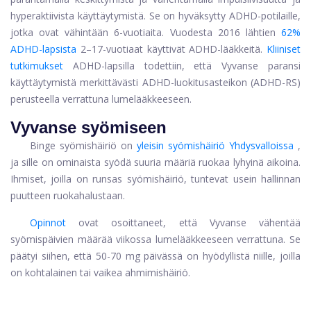
hyperaktiivista käyttäytymistä. Se on hyväksytty ADHD-potilaille,
jotka ovat vähintään 6-vuotiaita. Vuodesta 2016 lähtien
62%
ADHD-lapsista
2–17-vuotiaat käyttivät ADHD-lääkkeitä.
Kliiniset
tutkimukset
ADHD-lapsilla todettiin, että Vyvanse paransi
käyttäytymistä merkittävästi ADHD-luokitusasteikon (ADHD-RS)
perusteella verrattuna lumelääkkeeseen.
Vyvanse syömiseen
Binge syömishäiriö on
yleisin syömishäiriö Yhdysvalloissa
,
ja sille on ominaista syödä suuria määriä ruokaa lyhyinä aikoina.
Ihmiset, joilla on runsas syömishäiriö, tuntevat usein hallinnan
puutteen ruokahalustaan.
Opinnot
ovat osoittaneet, että Vyvanse vähentää
syömispäivien määrää viikossa lumelääkkeeseen verrattuna. Se
päätyi siihen, että 50-70 mg päivässä on hyödyllistä niille, joilla
on kohtalainen tai vaikea ahmimishäiriö.