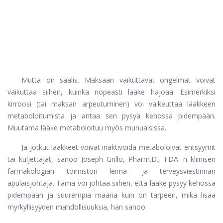
Mutta on saalis. Maksaan vaikuttavat ongelmat voivat
vaikuttaa siihen, kuinka nopeasti lääke hajoaa. Esimerkiksi
kirroosi (tai maksan arpeutuminen) voi vaikeuttaa lääkkeen
metaboloitumista ja antaa sen pysyä kehossa pidempään.
Muutama lääke metaboloituu myös munuaisissa.
Ja jotkut lääkkeet voivat inaktivoida metaboloivat entsyymit
tai kuljettajat, sanoo Joseph Grillo, Pharm.D., FDA: n kliinisen
farmakologian toimiston leima- ja terveysviestinnän
apulaisjohtaja. Tämä voi johtaa siihen, että lääke pysyy kehossa
pidempään ja suurempia määriä kuin on tarpeen, mikä lisää
myrkyllisyyden mahdollisuuksia, hän sanoo.