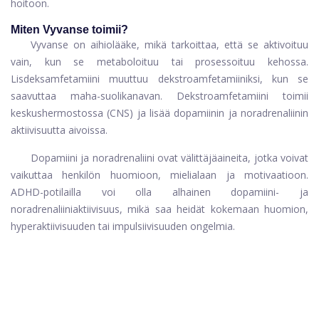
hoitoon.
Miten Vyvanse toimii?
Vyvanse on aihiolääke, mikä tarkoittaa, että se aktivoituu
vain, kun se metaboloituu tai prosessoituu kehossa.
Lisdeksamfetamiini muuttuu dekstroamfetamiiniksi, kun se
saavuttaa maha-suolikanavan. Dekstroamfetamiini toimii
keskushermostossa (CNS) ja lisää dopamiinin ja noradrenaliinin
aktiivisuutta aivoissa.
Dopamiini ja noradrenaliini ovat välittäjäaineita, jotka voivat
vaikuttaa henkilön huomioon, mielialaan ja motivaatioon.
ADHD-potilailla voi olla alhainen dopamiini- ja
noradrenaliiniaktiivisuus, mikä saa heidät kokemaan huomion,
hyperaktiivisuuden tai impulsiivisuuden ongelmia.