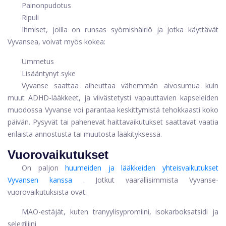
Painonpudotus
Ripuli
Ihmiset, joilla on runsas syömishäiriö ja jotka käyttävät
Vyvansea, voivat myös kokea:
Ummetus
Lisääntynyt syke
Vyvanse saattaa aiheuttaa vähemmän aivosumua kuin
muut ADHD-lääkkeet, ja viivästetysti vapauttavien kapseleiden
muodossa Vyvanse voi parantaa keskittymistä tehokkaasti koko
päivän. Pysyvät tai pahenevat haittavaikutukset saattavat vaatia
erilaista annostusta tai muutosta lääkityksessä.
Vuorovaikutukset
On paljon
huumeiden ja lääkkeiden yhteisvaikutukset
Vyvansen kanssa
. Jotkut vaarallisimmista Vyvanse-
vuorovaikutuksista ovat:
MAO-estäjät, kuten tranyylisypromiini, isokarboksatsidi ja
selegiliini