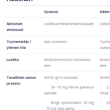
Vyvanse
Adder
Aktiiviset
Lisdeksamfetamiinidimesylaatti
Dekst
ainesosat
Tuotemerkki /
Vain tuotenimi
Tuotem
yleinen tila
saata
Luokka
Keskushermostoa stimuloiva
Kesku
aine
aine
Tavallinen annos
ADHD (yli 6-vuotiaat):
ADHD: 
ja kesto
30--70 mg kerran päivässä
2
aamulla.
ottaa 
Binge syömishäiriö: 50 mg
AD
- 70 mg joka aamu.