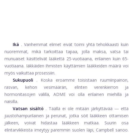
Ikä
. Vanhemmat elimet eivät toimi yhtä tehokkaasti kuin
nuoremmat, mikä tarkoittaa tapaa, jolla maksa, vatsa tai
munuaiset käsittelivät lääkettä 25-vuotiaana, erilainen kuin 65-
vuotiaana. Iäkkäiden ihmisten käyttämien lääkkeiden määrä voi
myös vaikuttaa prosessiin.
Sukupuoli
. Koska eroamme toisistaan ​​ruumiinpainon,
rasvan, kehon vesimäärän, elinten verenkierron ja
hormonitasojen välillä, ADME voi olla erilainen miehillä ja
naisilla.
Vatsan sisältö
. Täällä ei ole mitään järkyttävää ― että
juustohampurilainen ja perunat, jotka söit lääkkeen ottamisen
jälkeen, voivat hidastaa lääkkeen matkaa. Suurin osa
elintarvikkeista imeytyy paremmin suolen läpi, Campbell sanoo.