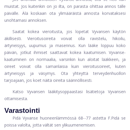
muistat. Jos kuitenkin on jo ilta, on parasta ohittaa annos tälle
päivälle. Älä koskaan ota ylimääräistä annosta korvataksesi
unohtamasi annoksen.
Saatat kokea vieroitusta, jos lopetat Vyvansen käytön
äkillisesti. Vieroitusoireita voivat olla ravistelu, hikoilu,
ärtyneisyys, uupumus ja masennus. Kun lääke loppuu koko
päivän, jotkut ihmiset saattavat kokea kaatumisen. Vyvanse-
kaatuminen on normaalia, varsinkin kun aloitat lääkkeen, ja
oireet voivat olla samanlaisia ​​kuin vieroitusoireet, kuten
ärtyneisyys ja väsymys. Ota yhteyttä terveydenhuollon
tarjoajaan, jos koet näitä oireita säännöllisesti.
Katso Vyvansen lääkitysoppaastasi lisätietoja Vyvansen
ottamisesta.
Varastointi
Pidä Vyvanse huoneenlämmössä 68--77 astetta F.Pidä se
poissa valolta, jotta vältät sen ylikuumenemisen.