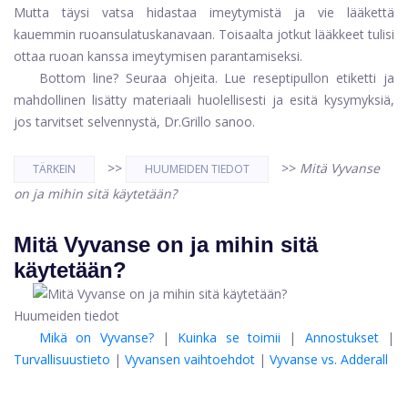
Mutta täysi vatsa hidastaa imeytymistä ja vie lääkettä
kauemmin ruoansulatuskanavaan. Toisaalta jotkut lääkkeet tulisi
ottaa ruoan kanssa imeytymisen parantamiseksi.
Bottom line? Seuraa ohjeita. Lue reseptipullon etiketti ja
mahdollinen lisätty materiaali huolellisesti ja esitä kysymyksiä,
jos tarvitset selvennystä, Dr.Grillo sanoo.
>>
>>
Mitä Vyvanse
TÄRKEIN
HUUMEIDEN TIEDOT
on ja mihin sitä käytetään?
Mitä Vyvanse on ja mihin sitä
käytetään?
Huumeiden tiedot
Mikä on Vyvanse?
|
Kuinka se toimii
|
Annostukset
|
Turvallisuustieto
|
Vyvansen vaihtoehdot
|
Vyvanse vs. Adderall