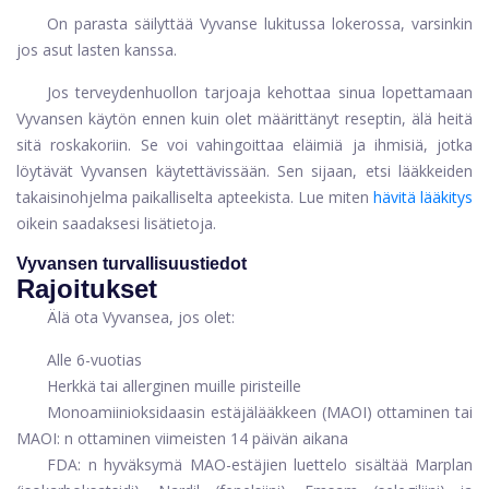
On parasta säilyttää Vyvanse lukitussa lokerossa, varsinkin
jos asut lasten kanssa.
Jos terveydenhuollon tarjoaja kehottaa sinua lopettamaan
Vyvansen käytön ennen kuin olet määrittänyt reseptin, älä heitä
sitä roskakoriin. Se voi vahingoittaa eläimiä ja ihmisiä, jotka
löytävät Vyvansen käytettävissään. Sen sijaan, etsi lääkkeiden
takaisinohjelma paikalliselta apteekista. Lue miten
hävitä lääkitys
oikein saadaksesi lisätietoja.
Vyvansen turvallisuustiedot
Rajoitukset
Älä ota Vyvansea, jos olet:
Alle 6-vuotias
Herkkä tai allerginen muille piristeille
Monoamiinioksidaasin estäjälääkkeen (MAOI) ottaminen tai
MAOI: n ottaminen viimeisten 14 päivän aikana
FDA: n hyväksymä MAO-estäjien luettelo sisältää Marplan