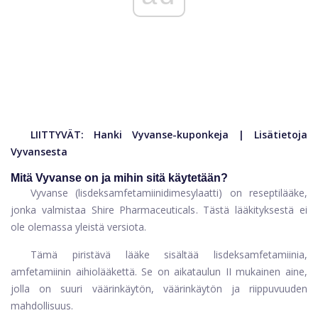
LIITTYVÄT:
Hanki Vyvanse-kuponkeja
|
Lisätietoja
Vyvansesta
Mitä Vyvanse on ja mihin sitä käytetään?
Vyvanse (lisdeksamfetamiinidimesylaatti) on reseptilääke,
jonka valmistaa Shire Pharmaceuticals. Tästä lääkityksestä ei
ole olemassa yleistä versiota.
Tämä piristävä lääke sisältää lisdeksamfetamiinia,
amfetamiinin aihiolääkettä. Se on aikataulun II mukainen aine,
jolla on suuri väärinkäytön, väärinkäytön ja riippuvuuden
mahdollisuus.