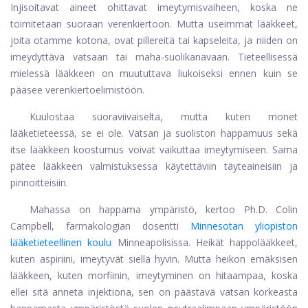
Injisoitavat aineet ohittavat imeytymisvaiheen, koska ne
toimitetaan suoraan verenkiertoon. Mutta useimmat lääkkeet,
joita otamme kotona, ovat pillereitä tai kapseleita, ja niiden on
imeydyttävä vatsaan tai maha-suolikanavaan. Tieteellisessä
mielessä lääkkeen on muututtava liukoiseksi ennen kuin se
pääsee verenkiertoelimistöön.
Kuulostaa suoraviivaiselta, mutta kuten monet
lääketieteessä, se ei ole. Vatsan ja suoliston happamuus sekä
itse lääkkeen koostumus voivat vaikuttaa imeytymiseen. Sama
pätee lääkkeen valmistuksessa käytettäviin täyteaineisiin ja
pinnoitteisiin.
Mahassa on happama ympäristö, kertoo Ph.D. Colin
Campbell, farmakologian dosentti
Minnesotan yliopiston
lääketieteellinen koulu
Minneapolisissa. Heikät happolääkkeet,
kuten aspiriini, imeytyvät siellä hyvin. Mutta heikon emäksisen
lääkkeen, kuten morfiinin, imeytyminen on hitaampaa, koska
ellei sitä anneta injektiona, sen on päästävä vatsan korkeasta