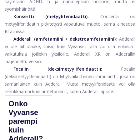
käytetään ADHD: n ja narkolepsian hoitoon, mutta ei
syömishäiriöitä.
Konsertti
(metyylifenidaatti):
Concerta on
metyylifenidaatin pitkitetysti vapautuva muoto, sama ainesosa
Ritalinissa.
Adderall
(amfetamiini / dekstroamfetamiini):
Adderall
ei ole aihiolääke, toisin kuin Vyvanse, jolla voi olla erilaisia ​​
vaikutuksia joillekin yksilöille. Adderall XR on Adderallin
laajennettu versio.
Focalin
(deksimetyylifenidaatti):
Focalin
(deksimetyylifenidaatti) on lyhytvaikutteinen stimulantti, joka on
samanlainen kuin Adderall. Mutta metyylifenidaatti voi olla
tehokkaampi kuin amfetamiinit, kuten Adderall lapsille.
Onko
Vyvanse
parempi
kuin
Adderall?