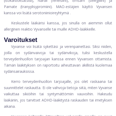
(isokarboksatsidi), Nardil (fenelsiini), Emsam (selegiliini) ja
Parnate (tranyylisypromiini). MAO-estäjien käyttö Vyvansen
kanssa voi lisätä
serotoniinioireyhtymä
.
Keskustele lääkärisi kanssa, jos sinulla on aiemmin ollut
allerginen reaktio Vyvanselle tai muille ADHD-lääkkeille.
Varoitukset
Vyvanse voi lisätä sykettäsi ja verenpainettasi. Siksi niiden,
joilla on sydänvaivoja tai sydänvikoja, tulisi keskustella
terveydenhuollon tarjoajan kanssa ennen Vyvansen ottamista.
Tämän lääkityksen on raportoitu aiheuttavan äkillistä kuolemaa
sydänsairauksissa.
Kerro terveydenhuollon tarjoajalle, jos olet raskaana tai
suunnittelet raskautta. Ei ole vahvoja tietoja siitä, miten Vyvanse
vaikuttaa sikiöihin tai syntymättömiin vauvoihin. Hakeudu
lääkäriin, jos tarvitset ADHD-lääkitystä raskauden tai imetyksen
aikana.