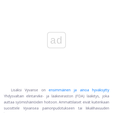
ad
Lisäksi Vyvanse on
ensimmäinen ja ainoa hyväksytty
Yhdysvaltain elintarvike- ja lääkeviraston (FDA) lääkitys, joka
auttaa syömishäiriöiden hoitoon. Ammattilaiset eivät kuitenkaan
suosittele Vyvansea painonpudotukseen tai liikalihavuuden