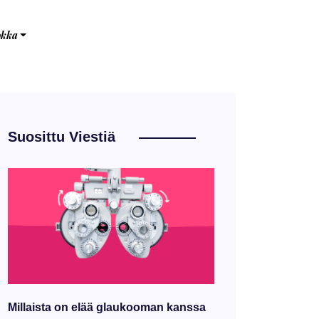
okka
Suosittu Viestiä
Millaista on elää glaukooman kanssa