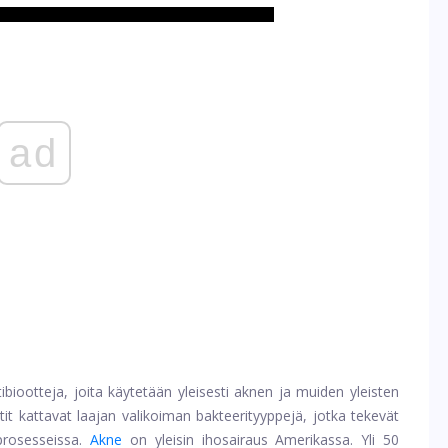
ad
antibiootteja, joita käytetään yleisesti aknen ja muiden yleisten
it kattavat laajan valikoiman bakteerityyppejä, jotka tekevät
prosesseissa.
Akne
on yleisin ihosairaus Amerikassa. Yli 50