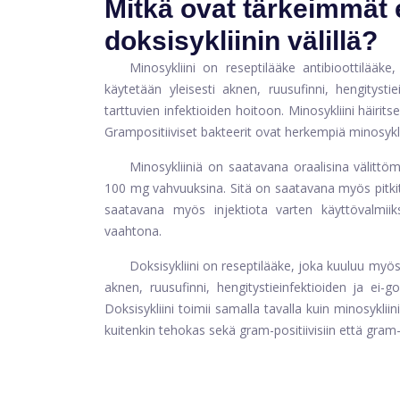
Mitkä ovat tärkeimmät e
doksisykliinin välillä?
Minosykliini on reseptilääke antibioottilääke
käytetään yleisesti aknen, ruusufinni, hengitystiei
tarttuvien infektioiden hoitoon. Minosykliini häiri
Grampositiiviset bakteerit ovat herkempiä minosyklii
Minosykliiniä on saatavana oraalisina välittö
100 mg vahvuuksina. Sitä on saatavana myös pitkite
saatavana myös injektiota varten käyttövalmiiks
vaahtona.
Doksisykliini on reseptilääke, joka kuuluu myös 
aknen, ruusufinni, hengitystieinfektioiden ja ei
Doksisykliini toimii samalla tavalla kuin minosykliin
kuitenkin tehokas sekä gram-positiivisiin että gram-n