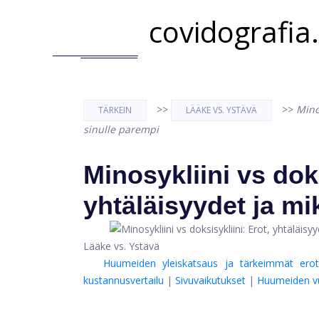
covidografia
>>
>>
Minos
TÄRKEIN
LÄÄKE VS. YSTÄVÄ
sinulle parempi
Minosykliini vs doks
yhtäläisyydet ja mi
Lääke vs. Ystävä
Huumeiden yleiskatsaus ja tärkeimmät erot
kustannusvertailu
|
Sivuvaikutukset
|
Huumeiden v