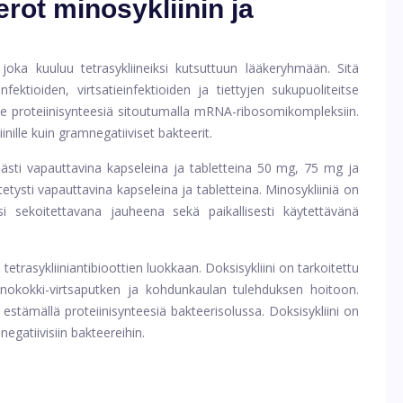
rot minosykliinin ja
, joka kuuluu tetrasykliineiksi kutsuttuun lääkeryhmään. Sitä
nfektioiden, virtsatieinfektioiden ja tiettyjen sukupuoliteitse
tsee proteiinisynteesiä sitoutumalla mRNA-ribosomikompleksiin.
nille kuin gramnegatiiviset bakteerit.
mästi vapauttavina kapseleina ja tabletteina 50 mg, 75 mg ja
tysti vapauttavina kapseleina ja tabletteina. Minosykliiniä on
i sekoitettavana jauheena sekä paikallisesti käytettävänä
tetrasykliiniantibioottien luokkaan. Doksisykliini on tarkoitettu
-gonokokki-virtsaputken ja kohdunkaulan tulehduksen hoitoon.
i estämällä proteiinisynteesiä bakteerisolussa. Doksisykliini on
egatiivisiin bakteereihin.