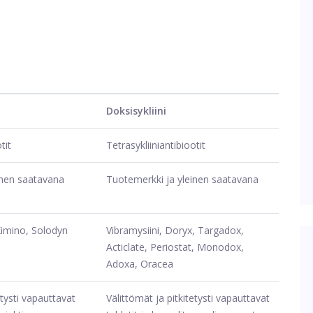
Doksisykliini
tit
Tetrasykliiniantibiootit
inen saatavana
Tuotemerkki ja yleinen saatavana
Ximino, Solodyn
Vibramysiini, Doryx, Targadox,
Acticlate, Periostat, Monodox,
Adoxa, Oracea
etysti vapauttavat
Välittömät ja pitkitetysti vapauttavat