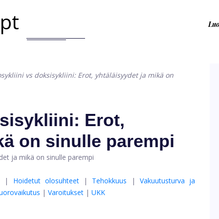
.pt
Lu
ykliini vs doksisykliini: Erot, yhtäläisyydet ja mikä on
isykliini: Erot,
kä on sinulle parempi
|
Hoidetut olosuhteet
|
Tehokkuus
|
Vakuutusturva ja
uorovaikutus
|
Varoitukset
|
UKK