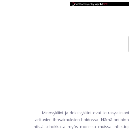
Minosykliini ja doksisykliini ovat tetrasykliini
tarttuvien ihosairauksien hoidossa. Nämä antibioot
niistä tehokkaita myös monissa muissa infektio