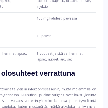
injektio,
tabletit ja kapselit, oraalinen neste,
hto
injektio
100 mg kahdesti päivässä
10 päivää
vanhemmat lapset,
8-vuotiaat ja sitä vanhemmat
lapset, nuoret, aikuiset
t olosuhteet verrattuna
käyttöaiheita yleisiin infektioprosesseihin, mutta molemmilla on
 käytännössä. Ruusufinni ja akne vulgaris ovat kaksi yleisintä
. Akne vulgaris voi esiintyä koko kehossa ja on tyypillisintä
ia ​​vaurioita, kuten mustapäitä, märkärakkuloita ja kyhmyjä.