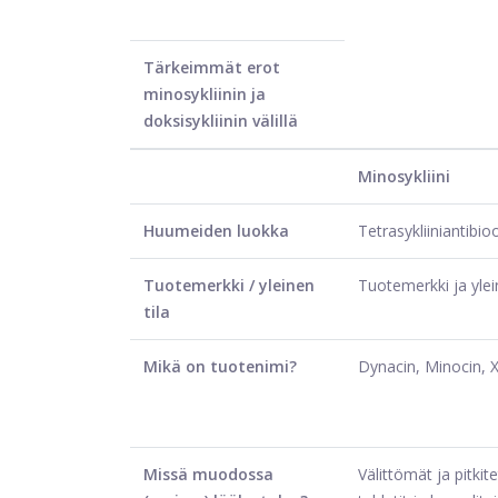
Tärkeimmät erot
minosykliinin ja
doksisykliinin välillä
Minosykliini
Huumeiden luokka
Tetrasykliiniantibioo
Tuotemerkki / yleinen
Tuotemerkki ja yle
tila
Mikä on tuotenimi?
Dynacin, Minocin, 
Missä muodossa
Välittömät ja pitkit