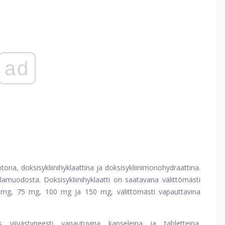
ad
na, doksisykliinihyklaattina ja doksisykliinimonohydraattina.
olamuodosta. Doksisykliinihyklaatti on saatavana välittömästi
0 mg, 75 mg, 100 mg ja 150 mg, välittömästi vapauttavina
 viivästyneesti vapautuvina kapseleina ja tabletteina.