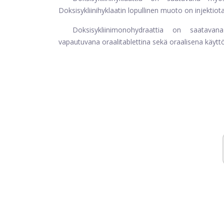
Doksisykliinihyklaatin lopullinen muoto on injektiot
Doksisykliinimonohydraattia on saatavana
vapautuvana oraalitablettina sekä oraalisena käytt