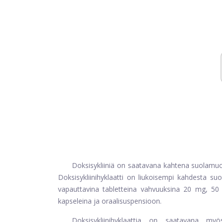
Doksisykliiniä on saatavana kahtena suolamuoto
Doksisykliinihyklaatti on liukoisempi kahdesta su
vapauttavina tabletteina vahvuuksina 20 mg, 5
kapseleina ja oraalisuspensioon.
Doksisykliinihyklaattia on saatavana myös