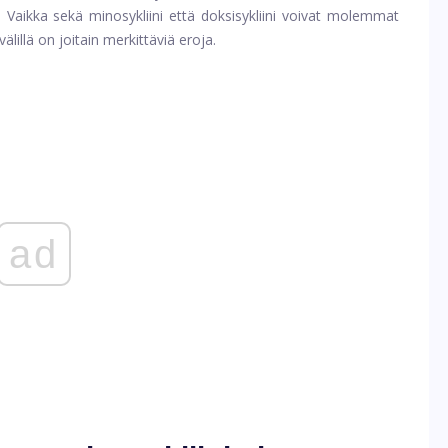
. Vaikka sekä minosykliini että doksisykliini voivat molemmat
illä on joitain merkittäviä eroja.
ad