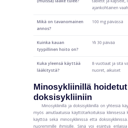
(muissa) lääke tulee?
tabletit ja kapselit, 
ajankohtainen vaa
Mikä on tavanomainen
100 mg päivässä
annos?
Kuinka kauan
Yli 30 päivää
tyypillinen hoito on?
Kuka yleensä käyttää
8-vuotiaat ja sitä 
lääkitystä?
nuoret, aikuiset
Minosykliinillä hoidetu
doksisykliiniin
Minosykliinillä ja doksisykliinillä on yhteisiä 
myös ainutlaatuisia käyttötarkoituksia kliinisessä
käyttöä sekä minosykliinissä että doksisykliinissä
nuoremmille ihmisille. Siinä voi esiintyä erilais