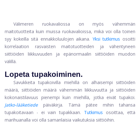
Välimeren ruokavaliossa on myös vähemmän
maitotuotteita kuin muissa ruokavalioissa, mikä voi olla toinen
syy kokeilla sitä ennakkoluulojen aikana.
Yksi tutkimus
osoitti
korrelaation rasvaisten maitotuotteiden ja vähentyneen
siittiöiden liikkuvuuden ja epänormaalin siittiöiden muodon
välillä.
Lopeta tupakoiminen.
Savukkeita tupakoivilla miehillä on alhaisempi siittiöiden
määrä, siittiöiden määrä vähemmän liikkuvuutta ja siittiöiden
kokonaistilavuus pienempi kuin miehillä, jotka eivät tupakoi.
Jatko-lääketiede
päiväkirja. Tämä pätee mihin tahansa
tupakoitavaan - ei vain tupakkaan.
Tutkimus
osoittaa, että
marihuanalla voi olla samanlaisia ​​vaikutuksia siittiöihin.