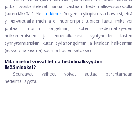
jotka työskentelevät sinua vastaan ​​hedelmällisyysosastolla
(kuten iäkkäät). Yksi
tutkimus
Rutgersin yliopistosta havaitsi, että
yli 45-vuotiailla miehillä oli huonompi siittiöiden laatu, mikä voi
johtaa moniin ongelmiin, kuten hedelmällisyyden
heikkenemiseen ja ennenaikaisesti syntyneiden lasten
synnyttämisriskiin, kuten sydänongelmiin ja kitalaen halkeamiin
(aukko / halkeama) suun ja huulen katossa).
Mitä miehet voivat tehdä hedelmällisyyden
lisäämiseksi?
Seuraavat vaiheet voivat auttaa parantamaan
hedelmällisyyttä.