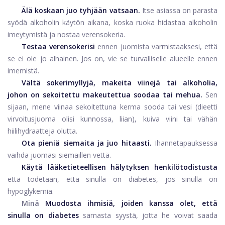
Älä koskaan juo tyhjään vatsaan.
Itse asiassa on parasta
syödä alkoholin käytön aikana, koska ruoka hidastaa alkoholin
imeytymistä ja nostaa verensokeria.
Testaa verensokerisi
ennen juomista varmistaaksesi, että
se ei ole jo alhainen. Jos on, vie se turvalliselle alueelle ennen
imemistä.
Vältä sokerimyllyjä, makeita viinejä tai alkoholia,
johon on sekoitettu makeutettua soodaa tai mehua.
Sen
sijaan, mene viinaa sekoitettuna kerma sooda tai vesi (dieetti
virvoitusjuoma olisi kunnossa, liian), kuiva viini tai vähän
hiilihydraatteja olutta.
Ota pieniä siemaita ja juo hitaasti.
Ihannetapauksessa
vaihda juomasi siemaillen vettä.
Käytä lääketieteellisen hälytyksen henkilötodistusta
että todetaan, että sinulla on diabetes, jos sinulla on
hypoglykemia.
Minä
Muodosta ihmisiä, joiden kanssa olet, että
sinulla on diabetes
samasta syystä, jotta he voivat saada