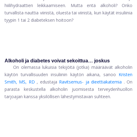
hiilihydraattien leikkaamiseen. Mutta entä alkoholi? Onko
turvallista nauttia viinistä, oluesta tai viinistä, kun käytät insuliinia
tyypin 1 tai 2 diabeteksen hoitoon?
Alkoholi ja diabetes voivat sekoittua… joskus
On olemassa lukuisia tekijöitä (jotka) määräävät alkoholin
käytön turvallisuuden insuliinin käytön aikana, sanoo
Kristen
Smith, MS, RD
, edustaja
Ravitsemus- ja dieettiakatemia
. On
parasta keskustella alkoholin juomisesta terveydenhuollon
tarjoajan kanssa yksilöllisen lähestymistavan suhteen.