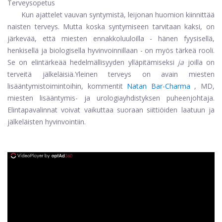
Terveysopetus
Kun ajattelet vauvan syntymistä, leijonan huomion kiinnittää
naisten terveys. Mutta koska syntymiseen tarvitaan kaksi, on
järkevää, että miesten ennakkoluuloilla - hänen fyysisellä,
henkisellä ja biologisella hyvinvoinnillaan - on myös tärkeä rooli.
Se on elintärkeää hedelmällisyyden ylläpitämiseksi
ja
joilla on
terveitä jälkeläisiä.
Yleinen terveys on avain miesten
lisääntymistoimintoihin, kommentit
Natan Bar-Charma
, MD,
miesten lisääntymis- ja urologiayhdistyksen puheenjohtaja.
Elintapavalinnat voivat vaikuttaa suoraan siittiöiden laatuun ja
jälkeläisten hyvinvointiin.
ad