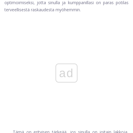
optimoimiseksi, jotta sinulla ja kumppanillasi on paras potilas
terveellisestä raskaudesta myöhemmin.
ad
Tämä on erityisen tärkeää, jos sinulla on joitain lakkoja,