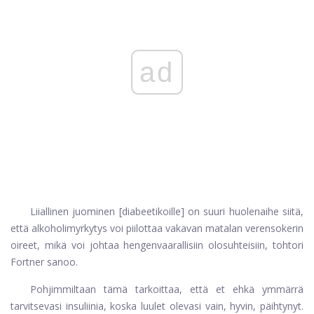
ad
Liiallinen juominen [diabeetikoille] on suuri huolenaihe siitä,
että alkoholimyrkytys voi piilottaa vakavan matalan verensokerin
oireet, mikä voi johtaa hengenvaarallisiin olosuhteisiin, tohtori
Fortner sanoo.
Pohjimmiltaan tämä tarkoittaa, että et ehkä ymmärrä
tarvitsevasi insuliinia, koska luulet olevasi vain, hyvin, päihtynyt.