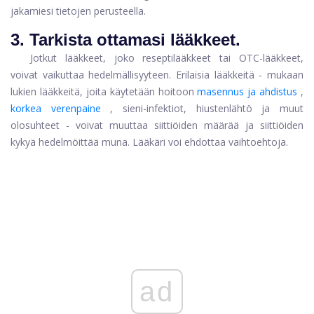
jakamiesi tietojen perusteella.
3. Tarkista ottamasi lääkkeet.
Jotkut lääkkeet, joko reseptilääkkeet tai OTC-lääkkeet,
voivat vaikuttaa hedelmällisyyteen. Erilaisia ​​lääkkeitä - mukaan
lukien lääkkeitä, joita käytetään hoitoon
masennus ja ahdistus
,
korkea verenpaine
, sieni-infektiot,
hiustenlähtö
ja muut
olosuhteet - voivat muuttaa siittiöiden määrää ja siittiöiden
kykyä hedelmöittää muna. Lääkäri voi ehdottaa vaihtoehtoja.
ad