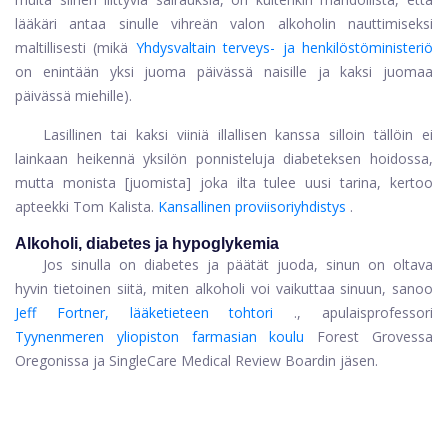
lääkäri antaa sinulle vihreän valon alkoholin nauttimiseksi
maltillisesti (mikä
Yhdysvaltain terveys- ja henkilöstöministeriö
on enintään yksi juoma päivässä naisille ja kaksi juomaa
päivässä miehille).
Lasillinen tai kaksi viiniä illallisen kanssa silloin tällöin ei
lainkaan heikennä yksilön ponnisteluja diabeteksen hoidossa,
mutta monista [juomista] joka ilta tulee uusi tarina, kertoo
apteekki Tom Kalista.
Kansallinen proviisoriyhdistys
.
Alkoholi, diabetes ja hypoglykemia
Jos sinulla on diabetes ja päätät juoda, sinun on oltava
hyvin tietoinen siitä, miten alkoholi voi vaikuttaa sinuun, sanoo
Jeff Fortner, lääketieteen tohtori
., apulaisprofessori
Tyynenmeren yliopiston farmasian koulu
Forest Grovessa
Oregonissa ja SingleCare Medical Review Boardin jäsen.