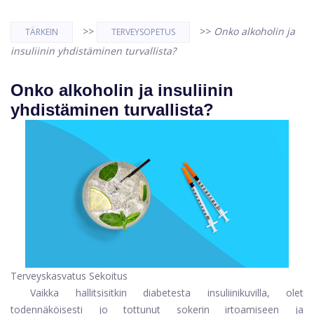
>>
>>
Onko alkoholin ja
TÄRKEIN
TERVEYSOPETUS
insuliinin yhdistäminen turvallista?
Onko alkoholin ja insuliinin
yhdistäminen turvallista?
Terveyskasvatus Sekoitus
Vaikka hallitsisitkin diabetesta insuliinikuvilla, olet
todennäköisesti jo tottunut sokerin irtoamiseen ja