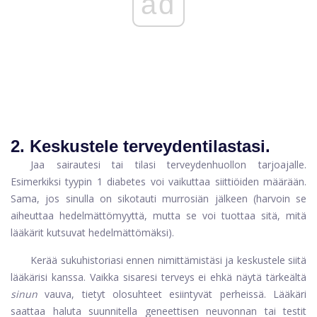
ad
2. Keskustele terveydentilastasi.
Jaa sairautesi tai tilasi terveydenhuollon tarjoajalle.
Esimerkiksi tyypin 1 diabetes voi vaikuttaa siittiöiden määrään.
Sama, jos sinulla on sikotauti murrosiän jälkeen (harvoin se
aiheuttaa hedelmättömyyttä, mutta se voi tuottaa sitä, mitä
lääkärit kutsuvat hedelmättömäksi).
Kerää sukuhistoriasi ennen nimittämistäsi ja keskustele siitä
lääkärisi kanssa. Vaikka sisaresi terveys ei ehkä näytä tärkeältä
sinun
vauva, tietyt olosuhteet esiintyvät perheissä. Lääkäri
saattaa haluta suunnitella geneettisen neuvonnan tai testit