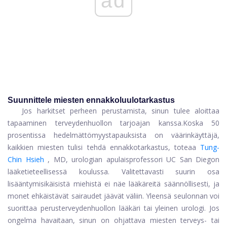
ad
Suunnittele miesten ennakkoluulotarkastus
Jos harkitset perheen perustamista, sinun tulee aloittaa
tapaaminen terveydenhuollon tarjoajan kanssa.
Koska 50
prosentissa hedelmättömyystapauksista on väärinkäyttäjä,
kaikkien miesten tulisi tehdä ennakkotarkastus, toteaa
Tung-
Chin Hsieh
, MD, urologian apulaisprofessori UC San Diegon
lääketieteellisessä koulussa. Valitettavasti suurin osa
lisääntymisikäisistä miehistä ei näe lääkäreitä säännöllisesti, ja
monet ehkäistävät sairaudet jäävät väliin. Yleensä seulonnan voi
suorittaa perusterveydenhuollon lääkäri tai yleinen urologi. Jos
ongelma havaitaan, sinun on ohjattava miesten terveys- tai