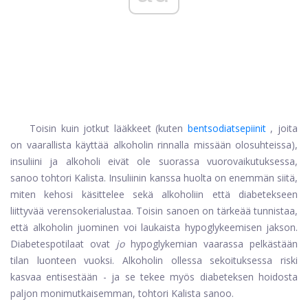
Toisin kuin jotkut lääkkeet (kuten
bentsodiatsepiinit
, joita
on vaarallista käyttää alkoholin rinnalla missään olosuhteissa),
insuliini ja alkoholi eivät ole suorassa vuorovaikutuksessa,
sanoo tohtori Kalista. Insuliinin kanssa huolta on enemmän siitä,
miten kehosi käsittelee sekä alkoholiin että diabetekseen
liittyvää verensokerialustaa. Toisin sanoen on tärkeää tunnistaa,
että alkoholin juominen voi laukaista hypoglykeemisen jakson.
Diabetespotilaat ovat
jo
hypoglykemian vaarassa pelkästään
tilan luonteen vuoksi. Alkoholin ollessa sekoituksessa riski
kasvaa entisestään - ja se tekee myös diabeteksen hoidosta
paljon monimutkaisemman, tohtori Kalista sanoo.