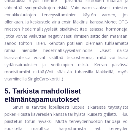
vaikutuksia myös miehille - parantaa siittiöiden määrää ja
vähentää syntymävikojen riskiä. Vain varmistaaksesi miesten
ennakkoluulojen terveysvitamiinien käytön varoen, jos
ollenkaan. Ja keskustele aina ensin lääkärisi kanssa.
Monet OTC-
miesten hedelmällisyyslisät sisältävät itse asiassa hormoneja,
jotka voivat vaikuttaa negatiivisesti ihmisen siittiöiden määrään,
sanoo tohtori Hsieh. Kehotan potilaani olemaan tuhlaamatta
rahaa hienoille hedelmällisyysvitaminoille. Useat näistä
lisäravinteista voivat sisältää testosteronia, mikä voi lisätä
sydänsairauksien ja veritulppien riskiä. Kerran päivässä
monivitamiini riittää.
(Voit säästää tuhansilla lääkkeillä, myös
vitamiineilla
SingleCare-kortti
.)
5. Tarkista mahdolliset
elämäntapamuutokset
Sinun ei tarvitse lopullisesti luopua sikareista täytetyistä
pokeri-illoista kavereiden kanssa tai hylätä ikuisesti grillattu T-luu
paistetun tofun hyväksi. Mutta terveydenhuollon tarjoaja voi
suositella maltillista harjoittamista nyt terveyden