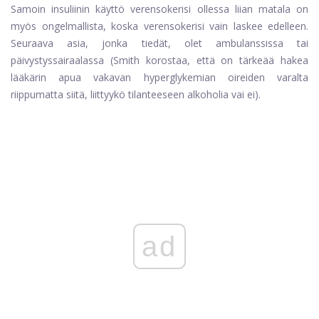
Samoin insuliinin käyttö verensokerisi ollessa liian matala on
myös ongelmallista, koska verensokerisi vain laskee edelleen.
Seuraava asia, jonka tiedät, olet ambulanssissa tai
päivystyssairaalassa (Smith korostaa, että on tärkeää hakea
lääkärin apua vakavan hyperglykemian oireiden varalta
riippumatta siitä, liittyykö tilanteeseen alkoholia vai ei).
ad