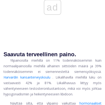
ad
Saavuta terveellinen paino.
Ylipainoisilla miehillä on 11% todennäköisemmin kuin
normaalipainoisilla miehillä alhainen siittiöiden määrä ja 39%
todennäköisemmin ei siemennestettä siemensyöksyssä.
Harvardin kansanterveyskoulu
. Liikalihavilla miehillä luku on
vastaavasti 42% ja 81%. Liikalihavuus liittyy myös
vähentyneeseen testosteronituotantoon, mikä voi myös johtaa
hypogonadismiin ja heikentyneeseen libidoon.
Näyttää siltä, ​​että ylipaino vaikuttaa
hormonaaliset