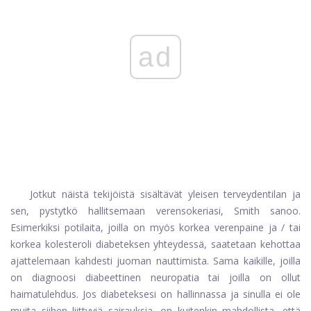
ad
Jotkut näistä tekijöistä sisältävät yleisen terveydentilan ja
sen, pystytkö hallitsemaan verensokeriasi, Smith sanoo.
Esimerkiksi potilaita, joilla on myös korkea verenpaine ja / tai
korkea kolesteroli diabeteksen yhteydessä, saatetaan kehottaa
ajattelemaan kahdesti juoman nauttimista. Sama kaikille, joilla
on diagnoosi diabeettinen neuropatia tai joilla on ollut
haimatulehdus. Jos diabeteksesi on hallinnassa ja sinulla ei ole
muita siihen liittyviä sairauksia, on kuitenkin mahdollista, että