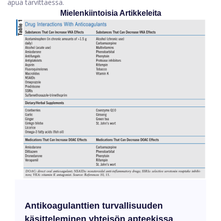
apua tarvittaessa.
Mielenkiintoisia Artikkeleita
Antikoagulanttien turvallisuuden
käsitteleminen yhteisön apteekissa