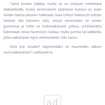
Tämä koskee kaikkia, mutta se on erityisen merkittävä
diabeetikoille, koska verensokerin pitäminen kurissa on avain
heidän tilansa yleiseen hallintaan, lisää tohtori Kalista.
On erittäin
tärkeää olla tietoinen siitä, missä verensokeri on ennen
[juomista] ja mihin se todennäköisesti johtuu, unohtamatta
kuitenkaan ottaa huomioon ruokaa, muita juomia tai lääkkeitä,
jotka vaikuttavat myös verensokeriin, hän sanoo.
Entä itse insuliini? Käynnistääkö se huumeiden välisen
vuorovaikutuksen? Luultavasti ei.
ad