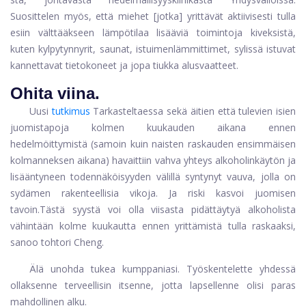
Suosittelen myös, että miehet [jotka] yrittävät aktiivisesti tulla
esiin välttääkseen lämpötilaa lisääviä toimintoja kiveksistä,
kuten kylpytynnyrit, saunat, istuimenlämmittimet, sylissä istuvat
kannettavat tietokoneet ja jopa tiukka alusvaatteet.
Ohita viina.
Uusi
tutkimus
Tarkasteltaessa sekä äitien että tulevien isien
juomistapoja kolmen kuukauden aikana ennen
hedelmöittymistä (samoin kuin naisten raskauden ensimmäisen
kolmanneksen aikana) havaittiin vahva yhteys alkoholinkäytön ja
lisääntyneen todennäköisyyden välillä syntynyt vauva, jolla on
sydämen rakenteellisia vikoja. Ja riski kasvoi juomisen
tavoin.
Tästä syystä voi olla viisasta pidättäytyä alkoholista
vähintään kolme kuukautta ennen yrittämistä tulla raskaaksi,
sanoo tohtori Cheng.
Älä unohda tukea kumppaniasi. Työskentelette yhdessä
ollaksenne terveellisin itsenne, jotta lapsellenne olisi paras
mahdollinen alku.