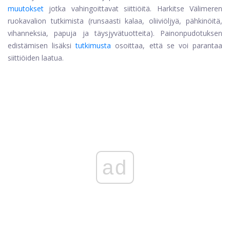
muutokset
jotka vahingoittavat siittiöitä. Harkitse Välimeren
ruokavalion tutkimista (runsaasti kalaa, oliiviöljyä, pähkinöitä,
vihanneksia, papuja ja täysjyvätuotteita). Painonpudotuksen
edistämisen lisäksi
tutkimusta
osoittaa, että se voi parantaa
siittiöiden laatua.
ad