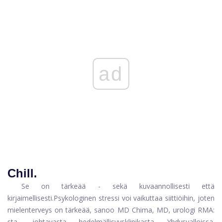
ad
Chill.
Se on tärkeää - sekä kuvaannollisesti että
kirjaimellisesti.
Psykologinen stressi voi vaikuttaa siittiöihin, joten
mielenterveys on tärkeää, sanoo MD Chima, MD, urologi RMA:
sta, johtavasta hedelmällisyysklinikasta Yhdysvalloissa.