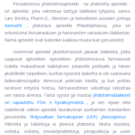
Periaatteessa yhdistelmäapteekki - tai yhdistetty apteekki -
on apteekki, joka valmistaa tiettyjä lääkkeitä tyhjästä, sanoo
Lars Brichta, Pharm.D., Kliinisten ja tieteellisten asioiden johtaja
KemiaRX
, yhdistävä apteekki Philadelphiassa, joka on
erikoistunut ihosairauksien ja harvinaisten sairauksien lääkkeisiin.
Nämä apteekit ovat kuitenkin kaikkea muuta kuin perustiedot.
Useimmat apteekit yksinkertaisesti jakavat lääkkeitä, jotka
saapuvat apteekkiin. Apteekkien yhdistämisessä farmaseutit
todella mukauttavat lääkityksen jokaiselle potilaalle ja hänen
yksilöllisille tarpeilleen, kunhan kyseistä lääkettä ei ole saatavana
lääkevalmistajalta. Ainesosat pidetään käsillä, ja kun potilas
tarvitsee erityistä hoitoa, farmaseuttinen sekoittaja sekoittaa
sen näistä aineista. Tästä syystä (ja muista)
yhdistelmälääkkeet
on vapautettu FDA: n hyväksynnästä
, ja sen sijaan niitä
säätelevät valtion apteekit lautakunnan asettamien standardien
perusteella
Yhdysvaltain farmakopean (USP) yleissopimus
.
Pillereitä ja tabletteja ei yleensä yhdistetä. Mutta nesteitä,
voiteita, voiteita, imeskelytabletteja, peräpuikkoja ja usein