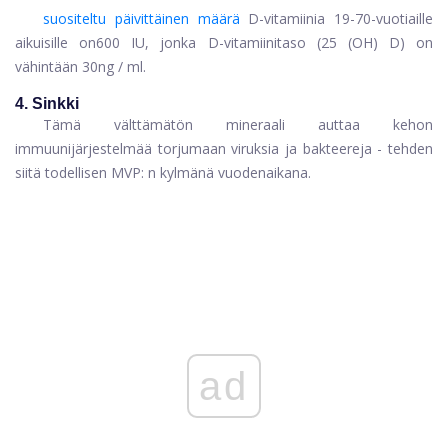
suositeltu päivittäinen määrä
D-vitamiinia 19-70-vuotiaille
aikuisille on
600 IU, jonka D-vitamiinitaso (25 (OH) D) on
vähintään 30
ng / ml
.
4. Sinkki
Tämä välttämätön mineraali auttaa kehon
immuunijärjestelmää torjumaan viruksia ja bakteereja - tehden
siitä todellisen MVP: n kylmänä vuodenaikana.
ad