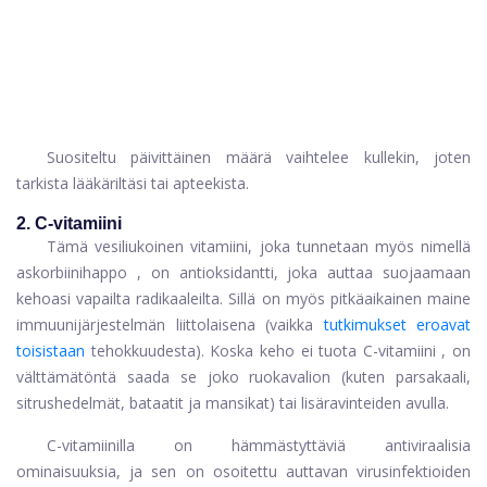
Suositeltu päivittäinen määrä vaihtelee kullekin, joten
tarkista lääkäriltäsi tai apteekista.
2. C-vitamiini
Tämä vesiliukoinen vitamiini, joka tunnetaan myös nimellä
askorbiinihappo
, on antioksidantti, joka auttaa suojaamaan
kehoasi vapailta radikaaleilta. Sillä on myös pitkäaikainen maine
immuunijärjestelmän liittolaisena (vaikka
tutkimukset eroavat
toisistaan
tehokkuudesta). Koska keho ei tuota
C-vitamiini
, on
välttämätöntä saada se joko ruokavalion (kuten parsakaali,
sitrushedelmät, bataatit ja mansikat) tai lisäravinteiden avulla.
C-vitamiinilla on hämmästyttäviä antiviraalisia
ominaisuuksia, ja sen on osoitettu auttavan virusinfektioiden