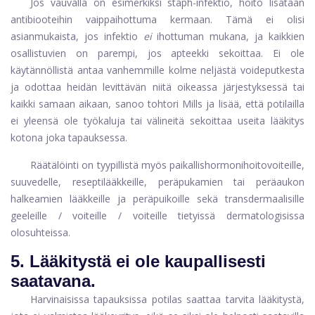
Jos vauvalla on esimerkiksi staph-infektio, hoito lisätään
antibiooteihin vaippaihottuma kermaan. Tämä ei olisi
asianmukaista, jos infektio
ei
ihottuman mukana, ja kaikkien
osallistuvien on parempi, jos apteekki sekoittaa. Ei ole
käytännöllistä antaa vanhemmille kolme neljästä voideputkesta
ja odottaa heidän levittävän niitä oikeassa järjestyksessä tai
kaikki samaan aikaan, sanoo tohtori Mills ja lisää, että potilailla
ei yleensä ole työkaluja tai välineitä sekoittaa useita lääkitys
kotona joka tapauksessa.
Räätälöinti on tyypillistä myös paikallishormonihoitovoiteille,
suuvedelle, reseptilääkkeille, peräpukamien tai peräaukon
halkeamien lääkkeille ja peräpuikoille sekä transdermaalisille
geeleille / voiteille / voiteille tietyissä dermatologisissa
olosuhteissa.
5.
Lääkitystä ei ole kaupallisesti
saatavana.
Harvinaisissa tapauksissa potilas saattaa tarvita lääkitystä,