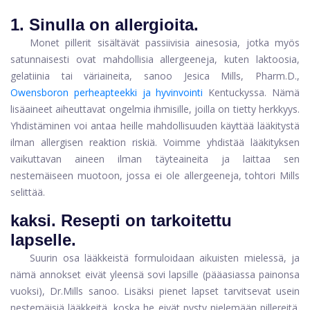
1.
Sinulla on allergioita.
Monet pillerit sisältävät passiivisia ainesosia, jotka myös
satunnaisesti ovat mahdollisia allergeeneja, kuten laktoosia,
gelatiinia tai väriaineita, sanoo Jesica Mills, Pharm.D.,
Owensboron perheapteekki ja hyvinvointi
Kentuckyssa. Nämä
lisäaineet aiheuttavat ongelmia ihmisille, joilla on tietty herkkyys.
Yhdistäminen voi antaa heille mahdollisuuden käyttää lääkitystä
ilman allergisen reaktion riskiä. Voimme yhdistää lääkityksen
vaikuttavan aineen ilman täyteaineita ja laittaa sen
nestemäiseen muotoon, jossa ei ole allergeeneja, tohtori Mills
selittää.
kaksi.
Resepti on tarkoitettu
lapselle.
Suurin osa lääkkeistä formuloidaan aikuisten mielessä, ja
nämä annokset eivät yleensä sovi lapsille (pääasiassa painonsa
vuoksi), Dr.Mills sanoo. Lisäksi pienet lapset tarvitsevat usein
nestemäisiä lääkkeitä, koska he eivät pysty nielemään pillereitä.