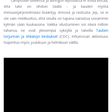
Lämpötilan laskiessa ja auringon lepotilassa ei voida kiistää,
että talvi on vihdoin täällä - ja kauden myötä
immuunijärjestelmääsi lisääntyy stressiä ja rasitusta. Jep, se ei
ole vain mielikuvitus, että sinulla on tapana sairastua useammin
kylmän sään kuukausina. Vaikka vilustuminen voi iskeä milloin
tahansa, ne ovat yleisempiä syksyllä ja talvella
Tautien
torjunnan ja ehkäisyn keskukset
(CDC). Influenssan aktiivisuus
huipentuu myös joulukuun ja helmikuun välillä.
ad