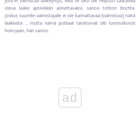
jota ei valmistaa lääkeyritys, eikä se siksi ole helposti saatavilla
oleva lääke apteekkiin annettavaksi, sanoo tohtori Brichta.
Joskus suurelle valmistajalle ei ole kannattavaa [valmistaa] näitä
lääkkeitä ... mutta nämä potilaat tarvitsevat silti luonnollisesti
hoitojaan, hän sanoo.
ad