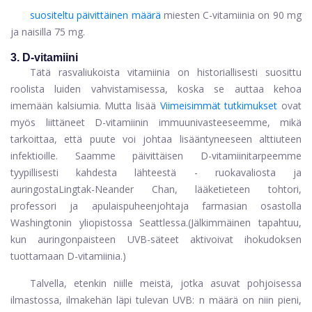
suositeltu päivittäinen määrä
miesten C-vitamiinia on 90 mg
ja naisilla 75 mg.
3. D-vitamiini
Tätä rasvaliukoista vitamiinia on historiallisesti suosittu
roolista luiden vahvistamisessa, koska se auttaa kehoa
imemään kalsiumia. Mutta lisää
Viimeisimmät tutkimukset
ovat
myös liittäneet D-vitamiinin immuunivasteeseemme, mikä
tarkoittaa, että puute voi johtaa lisääntyneeseen alttiuteen
infektioille. Saamme päivittäisen D-vitamiinitarpeemme
tyypillisesti kahdesta lähteestä - ruokavaliosta ja
auringosta
Lingtak-Neander Chan, lääketieteen tohtori,
professori ja apulaispuheenjohtaja farmasian osastolla
Washingtonin yliopistossa Seattlessa.
(Jälkimmäinen tapahtuu,
kun auringonpaisteen UVB-säteet aktivoivat ihokudoksen
tuottamaan D-vitamiinia.)
Talvella, etenkin niille meistä, jotka asuvat pohjoisessa
ilmastossa, ilmakehän läpi tulevan UVB: n määrä on niin pieni,