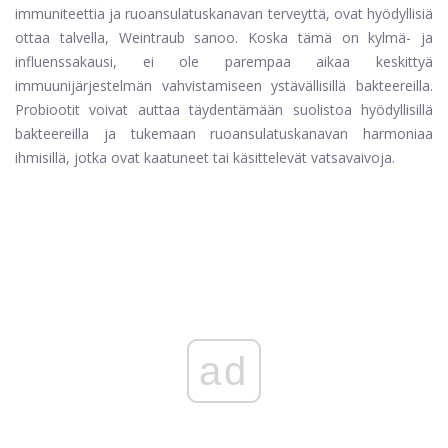
immuniteettia ja ruoansulatuskanavan terveyttä, ovat hyödyllisiä
ottaa talvella, Weintraub sanoo. Koska tämä on kylmä- ja
influenssakausi, ei ole parempaa aikaa keskittyä
immuunijärjestelmän vahvistamiseen ystävällisillä bakteereilla.
Probiootit voivat auttaa täydentämään suolistoa hyödyllisillä
bakteereilla ja tukemaan ruoansulatuskanavan harmoniaa
ihmisillä, jotka ovat kaatuneet tai käsittelevät vatsavaivoja.
ad