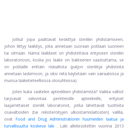
Jotkut jopa päättävät keskittyä steriiliin yhdistämiseen,
johon liittyy lääkitys, joka annetaan suoraan potilaan suoneen
tai silmään. Nämä lääkkeet on yhdistettävä erityiseen steriiliin
laboratorioon, koska jos lääke on bakteerien saastuttama, se
on potilaille erittäin riskialtista (paljon steriilejä yhdisteitä
annetaan laskimoon, ja siksi niitä käytetään vain sairaaloissa ja
muissa lääketieteellisissä olosuhteissa).
Joten kuka säätelee apteekkien yhdistämistä? Vaikka valtiot
tarjoavat valvontaa perinteisille apteekeille, erityiset
laajamittaiset steriilit laboratoriot, jotka lähettävät tuotteita
osavaltioiden (tai rekisteröityjen ulkoistamislaitosten) välillä,
ovat
Food and Drug Administrationin huumeiden laatua ja
turvallisuutta koskeva laki
. Laki allekirjoitettiin vuonna 2013