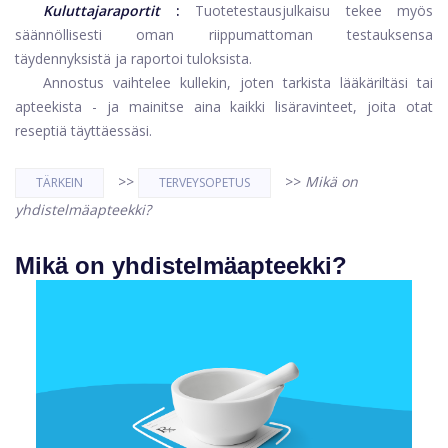
Kuluttajaraportit
:
Tuotetestausjulkaisu tekee myös
säännöllisesti oman riippumattoman testauksensa
täydennyksistä ja raportoi tuloksista.
Annostus vaihtelee kullekin, joten tarkista lääkäriltäsi tai
apteekista - ja mainitse aina kaikki lisäravinteet, joita otat
reseptiä täyttäessäsi.
>>
>>
Mikä on
TÄRKEIN
TERVEYSOPETUS
yhdistelmäapteekki?
Mikä on yhdistelmäapteekki?