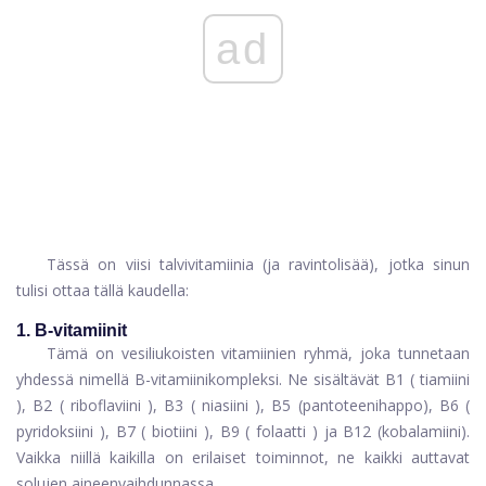
ad
Tässä on viisi talvivitamiinia (ja ravintolisää), jotka sinun
tulisi ottaa tällä kaudella:
1. B-vitamiinit
Tämä on vesiliukoisten vitamiinien ryhmä, joka tunnetaan
yhdessä nimellä B-vitamiinikompleksi. Ne sisältävät
B1
(
tiamiini
), B2 (
riboflaviini
), B3 (
niasiini
), B5 (pantoteenihappo),
B6
(
pyridoksiini
), B7 (
biotiini
), B9 (
folaatti
) ja
B12
(kobalamiini).
Vaikka niillä kaikilla on erilaiset toiminnot, ne kaikki auttavat
solujen aineenvaihdunnassa.