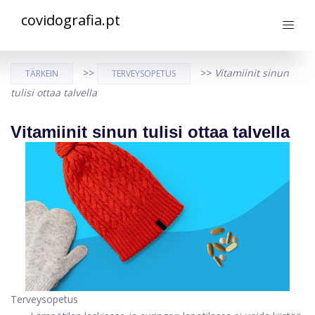
covidografia.pt
>>
>>
Vitamiinit sinun
TÄRKEIN
TERVEYSOPETUS
tulisi ottaa talvella
Vitamiinit sinun tulisi ottaa talvella
Terveysopetus