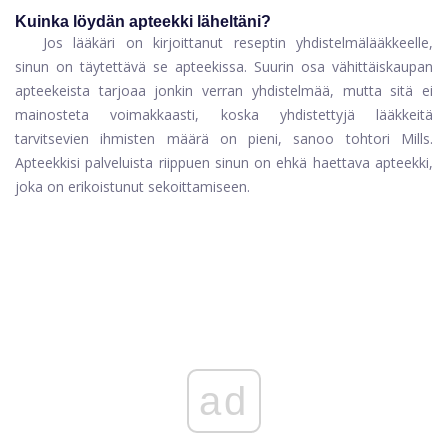
Kuinka löydän apteekki läheltäni?
Jos lääkäri on kirjoittanut reseptin yhdistelmälääkkeelle,
sinun on täytettävä se apteekissa. Suurin osa vähittäiskaupan
apteekeista tarjoaa jonkin verran yhdistelmää, mutta sitä ei
mainosteta voimakkaasti, koska yhdistettyjä lääkkeitä
tarvitsevien ihmisten määrä on pieni, sanoo tohtori Mills.
Apteekkisi palveluista riippuen sinun on ehkä haettava apteekki,
joka on erikoistunut sekoittamiseen.
ad