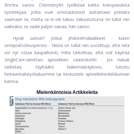
Brichta sanoo. ChemistryRX työllistää kahta kokopäiväistä
työntekijää, jotka ovat omistautuneet auttamaan potilaita
saamaan se, mutta se ei ole takuu. Vakuutusturva on tullut niin
vaikeaksi; se vaatii paljon vaivaa, hän sanoo.
Hyvät uutiset? Jotkut yhdistelmälääkkeet - kuten
omepratsolisuspensio
- Niistä on tullut niin suosittuja, että niitä
voi nyt ostaa kaupallisesti, mikä tarkoittaa, että voit käyttää
SingleCare-laitettasi
apteekkien säästökortti
. Jos haluat
tarkistaa, täyttääkö lääkemääräyksesi,
tutustu
hintavertailutyökaluumme
tai keskustele apteekkihenkilökunnan
kanssa.
Mielenkiintoisia Artikkeleita