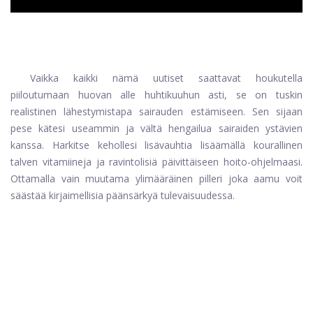
Vaikka kaikki nämä uutiset saattavat houkutella
piiloutumaan huovan alle huhtikuuhun asti, se on tuskin
realistinen lähestymistapa sairauden estämiseen. Sen sijaan
pese kätesi useammin ja vältä hengailua sairaiden ystävien
kanssa. Harkitse kehollesi lisävauhtia lisäämällä kourallinen
talven vitamiineja ja ravintolisiä päivittäiseen hoito-ohjelmaasi.
Ottamalla vain muutama ylimääräinen pilleri joka aamu voit
säästää kirjaimellisia päänsärkyä tulevaisuudessa.