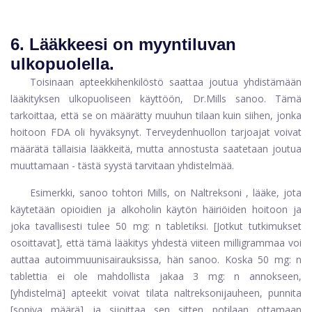
6. Lääkkeesi on myyntiluvan
ulkopuolella.
Toisinaan apteekkihenkilöstö saattaa joutua yhdistämään
lääkityksen ulkopuoliseen käyttöön, Dr.Mills sanoo. Tämä
tarkoittaa, että se on määrätty muuhun tilaan kuin siihen, jonka
hoitoon FDA oli hyväksynyt. Terveydenhuollon tarjoajat voivat
määrätä tällaisia ​​lääkkeitä, mutta annostusta saatetaan joutua
muuttamaan - tästä syystä tarvitaan yhdistelmää.
Esimerkki, sanoo tohtori Mills, on
Naltreksoni
, lääke, jota
käytetään opioidien ja alkoholin käytön häiriöiden hoitoon ja
joka tavallisesti tulee 50 mg: n tabletiksi. [Jotkut tutkimukset
osoittavat], että tämä lääkitys yhdestä viiteen milligrammaa voi
auttaa autoimmuunisairauksissa, hän sanoo. Koska 50 mg: n
tablettia ei ole mahdollista jakaa 3 mg: n annokseen,
[yhdistelmä] apteekit voivat tilata naltreksonijauheen, punnita
[sopiva määrä] ja sijoittaa sen sitten potilaan ottamaan