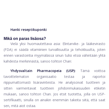
Hanki reseptikuponki
Mikä on paras lisäosa?
Vielä yksi huomautettava asia: Elintarvike- ja lääkevirasto
(FDA) ei säädä vitamiinien turvallisuutta ja tehokkuutta, joten
ennen varastointia myymälässä sinun tulisi etsiä vähintään yhtä
kahdesta merkinnästä, sanoo tohtori Chan
:
Yhdysvaltain Pharmacopeia (USP):
Tämä voittoa
tavoittelematon organisaatio testaa ja raportoi
riippumattomasti lisäravinteista. He analysoivat tuotteen ja
sitten varmentavat tuotteen johdonmukaisuuden etiketin
mukaan, sanoo tohtori Chan. Jos etsit tuotetta, jolla on USP-
sertifikaatti, sinulla on ainakin enemmän takeita siitä, että saat
sen, mitä aiot ostaa.