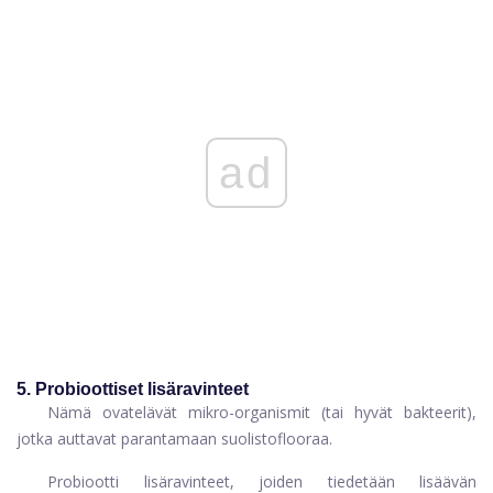
ad
5. Probioottiset lisäravinteet
Nämä ovat
elävät mikro-organismit (tai hyvät bakteerit),
jotka auttavat parantamaan suolistoflooraa.
Probiootti
lisäravinteet, joiden tiedetään lisäävän