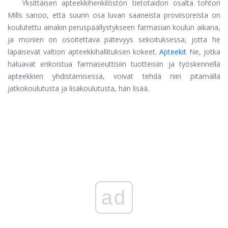
Yksittäisen apteekkihenkilöstön tietotaidon osalta tohtori
Mills sanoo, että suurin osa luvan saaneista proviisoreista on
koulutettu ainakin peruspäällystykseen farmasian koulun aikana,
ja monien on osoitettava pätevyys sekoituksessa, jotta he
läpäisevät valtion apteekkihallituksen kokeet.
Apteekit
Ne, jotka
haluavat erikoistua farmaseuttisiin tuotteisiin ja työskennellä
apteekkien yhdistämisessä, voivat tehdä niin pitämällä
jatkokoulutusta ja lisäkoulutusta, hän lisää.
ad