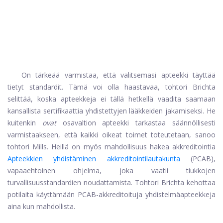
On tärkeää varmistaa, että valitsemasi apteekki täyttää
tietyt standardit. Tämä voi olla haastavaa, tohtori Brichta
selittää, koska apteekkeja ei tällä hetkellä vaadita saamaan
kansallista sertifikaattia yhdistettyjen lääkkeiden jakamiseksi. He
kuitenkin
ovat
osavaltion apteekki tarkastaa säännöllisesti
varmistaakseen, että kaikki oikeat toimet toteutetaan, sanoo
tohtori Mills. Heillä on myös mahdollisuus hakea akkreditointia
Apteekkien yhdistäminen akkreditointilautakunta
(PCAB),
vapaaehtoinen ohjelma, joka vaatii tiukkojen
turvallisuusstandardien noudattamista. Tohtori Brichta kehottaa
potilaita käyttämään PCAB-akkreditoituja yhdistelmäapteekkeja
aina kun mahdollista.