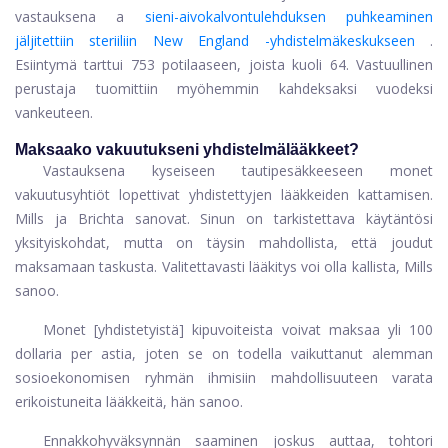
vastauksena a
sieni-aivokalvontulehduksen puhkeaminen
jäljitettiin steriiliin New England -yhdistelmäkeskukseen
.
Esiintymä tarttui 753 potilaaseen, joista kuoli 64. Vastuullinen
perustaja tuomittiin myöhemmin kahdeksaksi vuodeksi
vankeuteen.
Maksaako vakuutukseni yhdistelmälääkkeet?
Vastauksena kyseiseen tautipesäkkeeseen monet
vakuutusyhtiöt lopettivat yhdistettyjen lääkkeiden kattamisen.
Mills ja Brichta sanovat. Sinun on tarkistettava käytäntösi
yksityiskohdat, mutta on täysin mahdollista, että joudut
maksamaan taskusta. Valitettavasti lääkitys voi olla kallista, Mills
sanoo.
Monet [yhdistetyistä] kipuvoiteista voivat maksaa yli 100
dollaria per astia, joten se on todella vaikuttanut alemman
sosioekonomisen ryhmän ihmisiin mahdollisuuteen varata
erikoistuneita lääkkeitä, hän sanoo.
Ennakkohyväksynnän saaminen joskus auttaa, tohtori