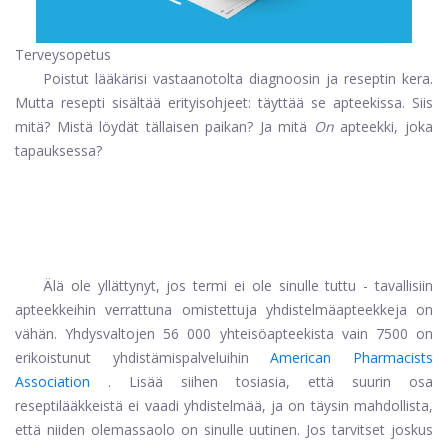
Terveysopetus
Poistut lääkärisi vastaanotolta diagnoosin ja reseptin kera.
Mutta resepti sisältää erityisohjeet: täyttää se apteekissa. Siis
mitä? Mistä löydät tällaisen paikan? Ja mitä
On
apteekki, joka
tapauksessa?
Älä ole yllättynyt, jos termi ei ole sinulle tuttu - tavallisiin
apteekkeihin verrattuna omistettuja yhdistelmäapteekkeja on
vähän. Yhdysvaltojen 56 000 yhteisöapteekista vain 7500 on
erikoistunut yhdistämispalveluihin
American Pharmacists
Association
. Lisää siihen tosiasia, että suurin osa
reseptilääkkeistä ei vaadi yhdistelmää, ja on täysin mahdollista,
että niiden olemassaolo on sinulle uutinen. Jos tarvitset joskus