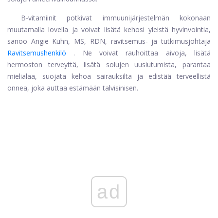
B-vitamiinit potkivat immuunijärjestelmän kokonaan
muutamalla lovella ja voivat lisätä kehosi yleistä hyvinvointia,
sanoo Angie Kuhn, MS, RDN, ravitsemus- ja tutkimusjohtaja
Ravitsemushenkilö
. Ne voivat rauhoittaa aivoja, lisätä
hermoston terveyttä, lisätä solujen uusiutumista, parantaa
mielialaa, suojata kehoa sairauksilta ja edistää terveellistä
onnea, joka auttaa estämään talvisinisen.
ad