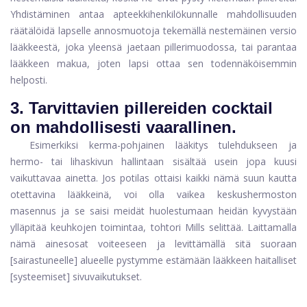
Yhdistäminen antaa apteekkihenkilökunnalle mahdollisuuden
räätälöidä lapselle annosmuotoja tekemällä nestemäinen versio
lääkkeestä, joka yleensä jaetaan pillerimuodossa, tai parantaa
lääkkeen makua, joten lapsi ottaa sen todennäköisemmin
helposti.
3.
Tarvittavien pillereiden cocktail
on mahdollisesti vaarallinen.
Esimerkiksi kerma-pohjainen lääkitys tulehdukseen ja
hermo- tai lihaskivun hallintaan sisältää usein jopa kuusi
vaikuttavaa ainetta. Jos potilas ottaisi kaikki nämä suun kautta
otettavina lääkkeinä, voi olla vaikea keskushermoston
masennus ja se saisi meidät huolestumaan heidän kyvystään
ylläpitää keuhkojen toimintaa, tohtori Mills selittää. Laittamalla
nämä ainesosat voiteeseen ja levittämällä sitä suoraan
[sairastuneelle] alueelle pystymme estämään lääkkeen haitalliset
[systeemiset] sivuvaikutukset.