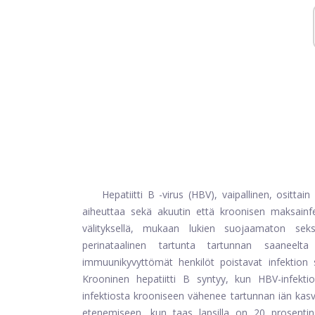
Hepatiitti B -virus (HBV), vaipallinen, osittai
aiheuttaa sekä akuutin että kroonisen maksainfe
välityksellä, mukaan lukien suojaamaton sek
perinataalinen tartunta tartunnan saaneelt
immuunikyvyttömät henkilöt poistavat infektion 
Krooninen hepatiitti B syntyy, kun HBV-infektio
infektiosta krooniseen vähenee tartunnan iän kas
etenemiseen, kun taas lapsilla on 20 prosentin