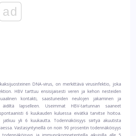
ad
n kaksijuosteinen DNA-virus, on merkittävä virusinfektio, joka
ktion. HBV tarttuu ensisijaisesti veren ja kehon nesteiden
suaalinen kontakti, saastuneiden neulojen jakaminen ja
a äidiltä lapselleen. Useimmat HBV-tartunnan saaneet
spontaanisti 6 kuukauden kuluessa eivätkä tarvitse hoitoa.
 jatkuu yli 6 kuukautta. Todennäköisyys siirtyä akuutista
vaessa. Vastasyntyneillä on noin 90 prosentin todennäköisyys
 todennäköisyys ja immunokompetenteilla aikuisilla alle 5