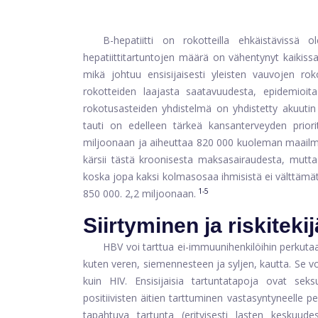
B-hepatiitti on rokotteilla ehkäistävissä
hepatiittitartuntojen määrä on vähentynyt kaikissa
mikä johtuu ensisijaisesti yleisten vauvojen rok
rokotteiden laajasta saatavuudesta, epidemioita 
rokotusasteiden yhdistelmä on yhdistetty akuutin
tauti on edelleen tärkeä kansanterveyden prior
miljoonaan ja aiheuttaa 820 000 kuoleman maailma
kärsii tästä kroonisesta maksasairaudesta, mutta
koska jopa kaksi kolmasosaa ihmisistä ei välttämä
1-5
850 000. 2,2 miljoonaan.
Siirtyminen ja riskitekij
HBV voi tarttua ei-immuunihenkilöihin perkutaan
kuten veren, siemennesteen ja syljen, kautta. Se v
kuin HIV. Ensisijaisia ​​tartuntatapoja ovat sek
positiivisten äitien tarttuminen vastasyntyneelle p
tapahtuva tartunta (erityisesti lasten keskuu