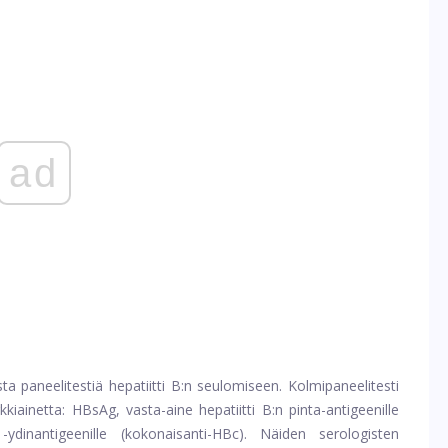
ad
a paneelitestiä hepatiitti B:n seulomiseen. Kolmipaneelitesti
kkiainetta: HBsAg, vasta-aine hepatiitti B:n pinta-antigeenille
-ydinantigeenille (kokonaisanti-HBc). Näiden serologisten