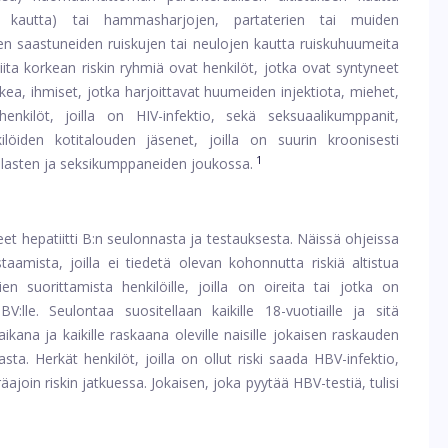
 kautta) tai hammasharjojen, partaterien tai muiden
inen saastuneiden ruiskujen tai neulojen kautta ruiskuhuumeita
iita korkean riskin ryhmiä ovat henkilöt, jotka ovat syntyneet
orkea, ihmiset, jotka harjoittavat huumeiden injektiota, miehet,
nkilöt, joilla on HIV-infektio, sekä seksuaalikumppanit,
ilöiden kotitalouden jäsenet, joilla on suurin kroonisesti
1
 lasten ja seksikumppaneiden joukossa.
et hepatiitti B:n seulonnasta ja testauksesta. Näissä ohjeissa
taamista, joilla ei tiedetä olevan kohonnutta riskiä altistua
ien suorittamista henkilöille, joilla on oireita tai jotka on
BV:lle. Seulontaa suositellaan kaikille 18-vuotiaille ja sitä
kana ja kaikille raskaana oleville naisille jokaisen raskauden
sta. Herkät henkilöt, joilla on ollut riski saada HBV-infektio,
ajoin riskin jatkuessa. Jokaisen, joka pyytää HBV-testiä, tulisi