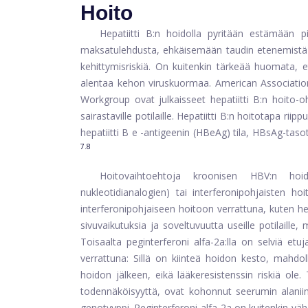
Hoito
Hepatiitti B:n hoidolla pyritään estämään p
maksatulehdusta, ehkäisemään taudin etenemistä 
kehittymisriskiä. On kuitenkin tärkeää huomata, et
alentaa kehon viruskuormaa. American Association
Workgroup ovat julkaisseet hepatiitti B:n hoito-ohj
sairastaville potilaille. Hepatiitti B:n hoitotapa ri
hepatiitti B e -antigeenin (HBeAg) tila, HBsAg-taso
7.8
Hoitovaihtoehtoja kroonisen HBV:n hoid
nukleotidianalogien) tai interferonipohjaisten ho
interferonipohjaiseen hoitoon verrattuna, kuten h
sivuvaikutuksia ja soveltuvuutta useille potilaill
Toisaalta peginterferoni alfa-2a:lla on selviä etuj
verrattuna: Sillä on kiinteä hoidon kesto, mahdollis
hoidon jälkeen, eikä lääkeresistenssin riskiä ole.
todennäköisyyttä, ovat kohonnut seerumin alanii
genotyyppi. Peginterferoni alfa-2a on kuitenkin vä