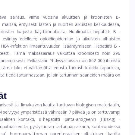
 oleva sairaus. Viime vuosina akuuttien ja kroonisten B-
 maissa, erityisesti lasten ja nuorten aikuisten keskuudessa,
otusten laajasta käyttöönotosta. Huolimatta hepatiitti B -
esiintyy edelleen; opioidiepidemian ja aikuisten alhaisten
 HBV-infektion ilmaantuvuuden lisääntymiseen. Hepatiitti B -
iteetti. Tämä maksasairaus vaikuttaa kroonisesti noin 296
nlaajuisesti. Pelkästään Yhdysvalloissa noin 862 000 ihmistä
 tämä luku ei välttämättä edusta tarkasti kaikkia tapauksia,
ttä tiedä tartunnastaan, jolloin tartunnan saaneiden määrä on
ät
isesti tai limakalvon kautta tarttuvan biologisen materiaalin,
oi selviytyä ympäristössä vähintään 7 päivää ja on tarttuvampi
suaalinen kontakti, B-hepatiitti -pinta-antigeenin (HBsAg) -
erinataalisen tai pystysuoran tartunnan aikana, kotitaloudessa
dessa) huomaamattoman parenteraalisen altistuksen kautta