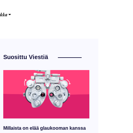
okka
Suosittu Viestiä
Millaista on elää glaukooman kanssa