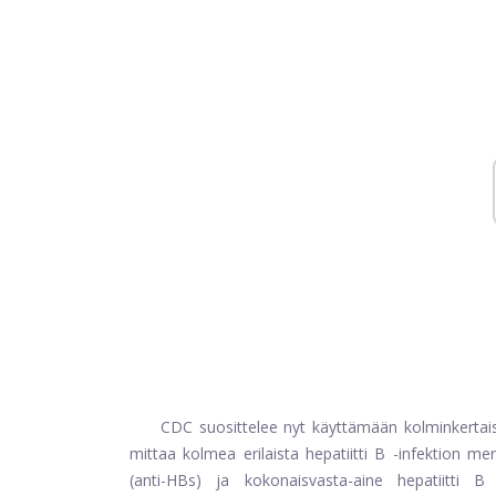
CDC suosittelee nyt käyttämään kolminkertaist
mittaa kolmea erilaista hepatiitti B -infektion mer
(anti-HBs) ja kokonaisvasta-aine hepatiitti B 