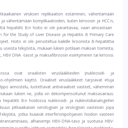
itkäaikainen viruksen replikaation estäminen, vähentämään
ja vähentämään komplikaatioiden, kuten kirroosin ja HCC:n,
tä hepatiitti B:n hoito ei ole parantavaa, vaan ainoastaan ​​
 for the Study of Liver Disease ja Hepatitis B Primary Care
eet. Hoito ei ole perusteltua kaikille kroonista B-hepatiittia
ippuu useista tekijöistä, mukaan lukien potilaan maksan toiminta,
t, HBV DNA -tasot ja maksafibroosin esiintyminen tai kirroosi.
ossa ovat oraalisten viruslääkkeiden (nukleosidi- ja
ito-ohjelmien käyttö. Oraaliset viruslääkkeet tarjoavat etuja
elppo annostelu, luotettavat antiviraaliset vasteet, vähemmän
e, mukaan lukien ne, joilla on dekompensoitunut maksasairaus.
a hepatiitti B:n hoidossa nukleosidi- ja nukleotidianalogeihin
uus pitkäaikaisiin serologisiin ja virologisiin vasteisiin jopa
 Tekijöitä, jotka lisäävät interferonipohjaisen hoidon vasteen
nitransaminaasi, alhaisempi HBV-DNA-taso ja suotuisa HBV-
hemmän suosittu johtuen esimerkiksi ihonalaisesta injektiosta,