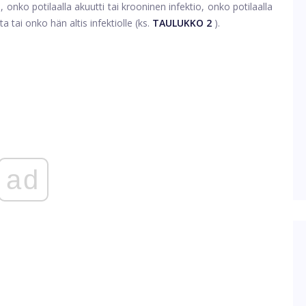
 onko potilaalla akuutti tai krooninen infektio, onko potilaalla
a tai onko hän altis infektiolle (ks.
TAULUKKO 2
).
ad