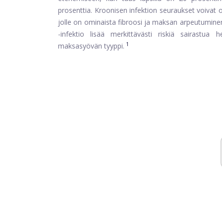
prosenttia. Kroonisen infektion seuraukset voivat 
jolle on ominaista fibroosi ja maksan arpeutuminen
-infektio lisää merkittävästi riskiä sairastua
1
maksasyövän tyyppi.