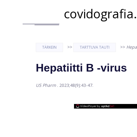
covidografia
>>
>>
Hepat
TÄRKEIN
TARTTUVA TAUTI
Hepatiitti B -virus
US Pharm
. 2023;48(9):43-47.