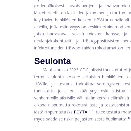
(todennäköisesti avohaavojen ja haavaumien
lääketieteellisten laitteiden jakaminen ja tarttum
käyttävien henkilöiden kesken. HBV-tartunnalle altt
alueilla, joilla esiintyvyys on keskinkertainen tai k
jotka harrastavat seksiä miesten kanssa, ja he
neulanjakokontaktit, ja HBsAg-positiivisten henk
infektoituneiden HBV-potilaiden rokottamattomien
Seulonta
Maaliskuussa 2023 CDC julkaisi tarkistetut ohje
termi 'seulonta' koskee sellaisten henkilöiden tes
HBV:lle, ja 'testaus' tarkoittaa serologisten test
tunnistettu joilla on lisääntynyt riski altistua H
vanhemmille aikuisille vähintään kerran elämänsä ai
aikana riippumatta rokotustilasta ja testaushistoria
iästä riippumatta (ks
PÖYTÄ 1
), tulee testata määrä
6
myös saada se riskin paljastamisesta huolimatta.