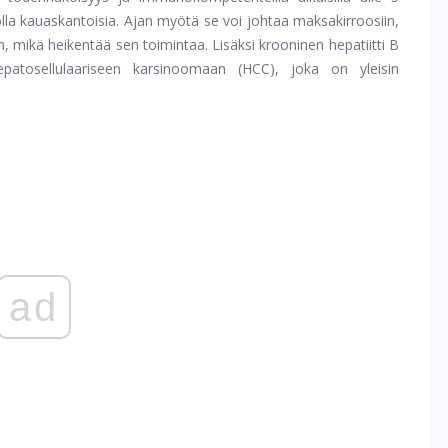
olla kauaskantoisia. Ajan myötä se voi johtaa maksakirroosiin,
, mikä heikentää sen toimintaa. Lisäksi krooninen hepatiitti B
 hepatosellulaariseen karsinoomaan (HCC), joka on yleisin
ad