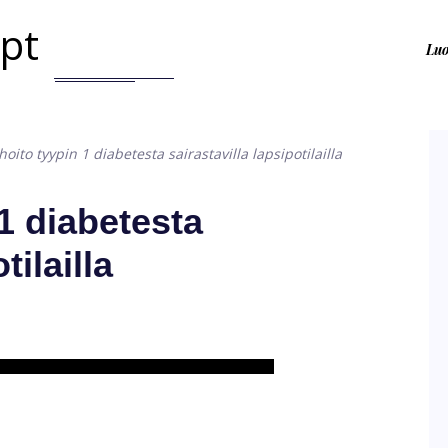
.pt
Lu
oito tyypin 1 diabetesta sairastavilla lapsipotilailla
1 diabetesta
tilailla