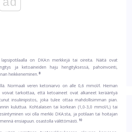
ad
lapsipotilaalla on DKA:n merkkejä tai oireita. Näitä ovat
ngitys ja ketoaineiden haju hengityksessä, pahoinvointi,
8
unnan heikkeneminen.
teillä. Normaali veren ketoniarvo on alle 0,6 mmol/l. Hieman
 voivat tarkoittaa, että ketoaineet ovat alkaneet kerääntyä
tunut insuliinipistos, joka tulee ottaa mahdollisimman pian.
unnin kuluttua. Kohtalaisen tai korkean (1,0-3,0 mmol/L) tai
siintyminen voi olla merkki DKA:sta, ja potilaan tai hoitajan
10
i mennä ensiapuun. osastolla välittömästi.