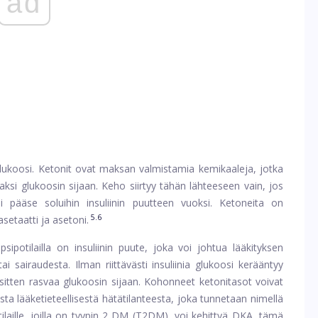
ad
glukoosi. Ketonit ovat maksan valmistamia kemikaaleja, jotka
ksi glukoosin sijaan. Keho siirtyy tähän lähteeseen vain, jos
i pääse soluihin insuliinin puutteen vuoksi. Ketoneita on
5.6
setaatti ja asetoni.
sipotilailla on insuliinin puute, joka voi johtua lääkityksen
ai sairaudesta. Ilman riittävästi insuliinia glukoosi kerääntyy
 sitten rasvaa glukoosin sijaan. Kohonneet ketonitasot voivat
sta lääketieteellisestä hätätilanteesta, joka tunnetaan nimellä
ilaille, joilla on tyypin 2 DM (T2DM), voi kehittyä DKA, tämä