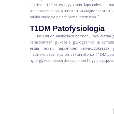
insuliinia. T1DM esiintyy usein lapsuudessa, m
aiheuttaa noin 80 % uusista DM-diagnooseista 19-vu
23
tarkka etiologia on edelleen tuntematon.
T1DM Patofysiologia
Insuliini on anabolinen hormoni, joka auttaa 
varastoimaan glukoosia glykogeeniksi ja synte
estää rasvan hajoamisen rasvakudoksessa ja 
insuliinikorvaushoito on välttämätöntä T1DM-potila
hyperglykeemisessä tilassa, johon liittyy polydipsia,