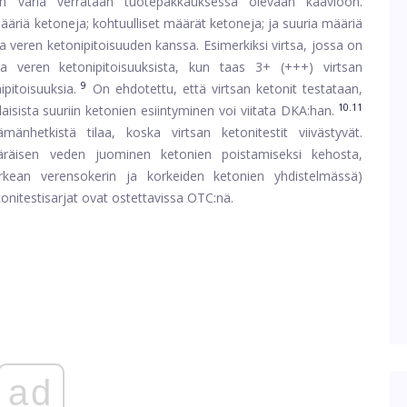
skan väriä verrataan tuotepakkauksessa olevaan kaavioon.
määriä ketoneja; kohtuulliset määrät ketoneja; ja suuria määriä
da veren ketonipitoisuuden kanssa. Esimerkiksi virtsa, jossa on
sta veren ketonipitoisuuksista, kun taas 3+ (+++) virtsan
9
pitoisuuksia.
On ehdotettu, että virtsan ketonit testataan,
10.11
isista suuriin ketonien esiintyminen voi viitata DKA:han.
nhetkistä tilaa, koska virtsan ketonitestit viivästyvät.
äräisen veden juominen ketonien poistamiseksi kehosta,
rkean verensokerin ja korkeiden ketonien yhdistelmässä)
tonitestisarjat ovat ostettavissa OTC:nä.
ad