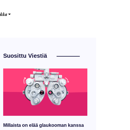
okka
Suosittu Viestiä
Millaista on elää glaukooman kanssa