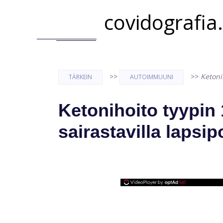
covidografia
>>
>>
Ketonih
TÄRKEIN
AUTOIMMUUNI
Ketonihoito tyypin 
sairastavilla lapsipo