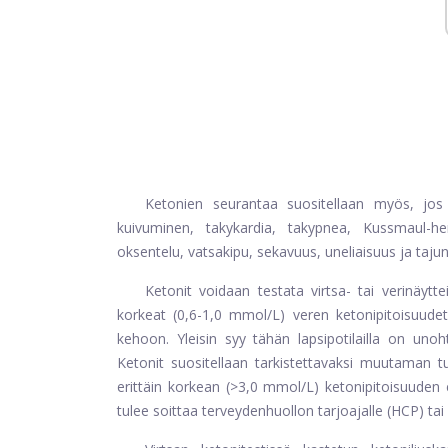
Ketonien seurantaa suositellaan myös, jos 
kuivuminen, takykardia, takypnea, Kussmaul-he
oksentelu, vatsakipu, sekavuus, uneliaisuus ja taj
Ketonit voidaan testata virtsa- tai verinäyt
korkeat (0,6-1,0 mmol/L) veren ketonipitoisuudet
kehoon. Yleisin syy tähän lapsipotilailla on unoh
Ketonit suositellaan tarkistettavaksi muutaman t
erittäin korkean (>3,0 mmol/L) ketonipitoisuuden e
tulee soittaa terveydenhuollon tarjoajalle (HCP) ta