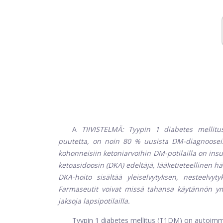
A
TIIVISTELMÄ:
Tyypin 1 diabetes mellitu
puutetta, on noin 80 % uusista DM-diagnooseista
kohonneisiin ketoniarvoihin DM-potilailla on insu
ketoasidoosin (DKA) edeltäjä, lääketieteellinen h
DKA-hoito sisältää yleiselvytyksen, nesteelvytyk
Farmaseutit voivat missä tahansa käytännön ym
jaksoja lapsipotilailla.
Tyypin 1 diabetes mellitus (T1DM) on autoimm