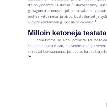
8
tila on yleisempi T1DM:ssä.
DKA:ta esiintyy, kun el
glukagonitaso nousee, jolloin rasvakudos vapaut
tuottaa ketoaineita, ja aivot, luustolihakset ja sy
9
ei pysty käyttämään glukoosia tehokkaasti.
Milloin ketoneja testata
Lääkäriryhmä neuvoo potilasta tai hoitajaa
seurantaa suositellaan, jos verensokeri (eli veren
sairas tai loukkaantunut, jos potilas haluaa harjoit
10