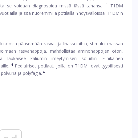
1
utta se voidaan diagnosoida missä iässä tahansa.
T1DM
otiailla ja sitä nuoremmilla potilailla Yhdysvalloissa. T1DM:n
glukoosia pääsemään rasva- ja lihassoluihin, stimuloi maksan
tisoimaan rasvahappoja, mahdollistaa aminohappojen oton,
laukaisee kaliumin imeytymisen soluihin. Elinikäinen
4
ille.
Pediatriset potilaat, joilla on T1DM, ovat tyypillisesti
4
 polyuria ja polyfagia.