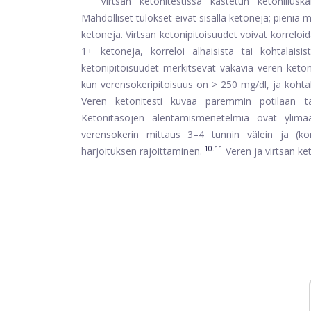
Virtsan ketonitestissä kastetun ketoniliu
Mahdolliset tulokset eivät sisällä ketoneja; pieniä 
ketoneja. Virtsan ketonipitoisuudet voivat korreloi
1+ ketoneja, korreloi alhaisista tai kohtalaisi
ketonipitoisuudet merkitsevät vakavia veren ketoni
kun verensokeripitoisuus on > 250 mg/dl, ja kohtala
Veren ketonitesti kuvaa paremmin potilaan tämä
Ketonitasojen alentamismenetelmiä ovat ylimä
verensokerin mittaus 3–4 tunnin välein ja (ko
10.11
harjoituksen rajoittaminen.
Veren ja virtsan ke