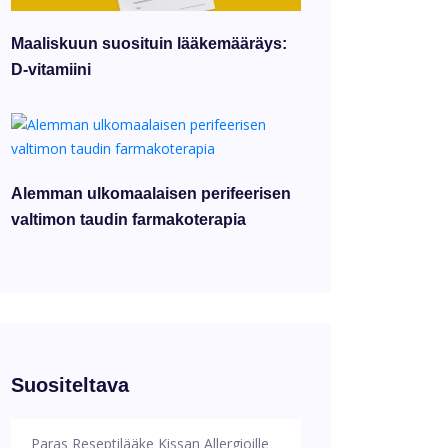
Maaliskuun suosituin lääkemääräys:
D-vitamiini
Alemman ulkomaalaisen perifeerisen
valtimon taudin farmakoterapia
Suositeltava
Paras Reseptilääke Kissan Allergioille