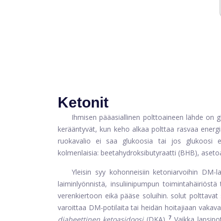
Ketonit
Ihmisen pääasiallinen polttoaineen lähde on 
kerääntyvät, kun keho alkaa polttaa rasvaa energia
ruokavalio ei saa glukoosia tai jos glukoosi e
kolmenlaisia: beetahydroksibutyraatti (BHB), asetoa
Yleisin syy kohonneisiin ketoniarvoihin DM-lap
laiminlyönnistä, insuliinipumpun toimintahäiriöstä t
verenkiertoon eikä pääse soluihin. solut polttavat
varoittaa DM-potilaita tai heidän hoitajiaan vakava
7
diabeettinen ketoasidoosi
(DKA).
Vaikka lapsipot