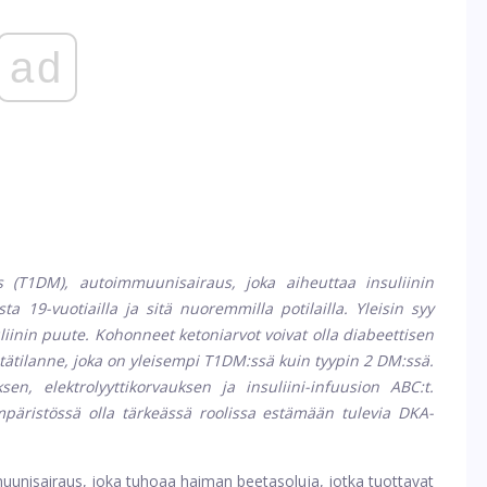
ad
s (T1DM), autoimmuunisairaus, joka aiheuttaa insuliinin
 19-vuotiailla ja sitä nuoremmilla potilailla. Yleisin syy
liinin puute. Kohonneet ketoniarvot voivat olla diabeettisen
ätätilanne, joka on yleisempi T1DM:ssä kuin tyypin 2 DM:ssä.
sen, elektrolyyttikorvauksen ja insuliini-infuusion ABC:t.
päristössä olla tärkeässä roolissa estämään tulevia DKA-
uunisairaus, joka tuhoaa haiman beetasoluja, jotka tuottavat