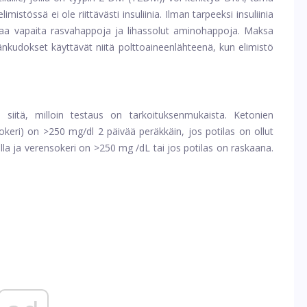
imistössä ei ole riittävästi insuliinia. Ilman tarpeeksi insuliinia
taa vapaita rasvahappoja ja lihassolut aminohappoja. Maksa
dänkudokset käyttävät niitä polttoaineenlähteenä, kun elimistö
 siitä, milloin testaus on tarkoituksenmukaista. Ketonien
sokeri) on >250 mg/dl 2 päivää peräkkäin, jos potilas on ollut
ella ja verensokeri on >250 mg /dL tai jos potilas on raskaana.