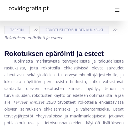
covidografia.pt
>>
>>
TÄRKEIN
ROKOTUSTIETOISUUDEN KUUKAUSI
Rokotuksen epäröinti ja esteet
Rokotuksen epäröinti ja esteet
Huolimatta merkittävistä terveydellisistä ja taloudellisista
rasituksista, joita rokotteilla ehkäistävissä olevat sairaudet
aiheuttavat sekä yksilöille että terveydenhuoltojärjestelmille, ja
lukuisista näyttöön perustuvista tiedoista, jotka vahvistavat
saatavilla olevien rokotusten kliiniset hyödyt, tehon ja
turvallisuuden, rokotusten käyttö on edelleen optimaalista ja jää
alle
Terveet ihmiset 2030
tavoitteet rokotteilla ehkäistävissä
olevien sairauksien ehkäisemiseksi ja vähentämiseksi. Useat
terveysjärjestöt Yhdysvalloissa ja maailmanlaajuisesti jatkavat
potilaskoulutus- ja tietoisuushankkeiden käyttöä lisätäkseen