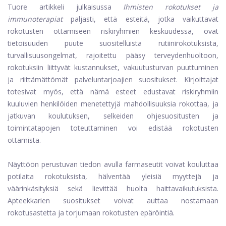
Tuore artikkeli julkaisussa
Ihmisten rokotukset ja
immunoterapiat
paljasti, että esteitä, jotka vaikuttavat
rokotusten ottamiseen riskiryhmien keskuudessa, ovat
tietoisuuden puute suositelluista rutiinirokotuksista,
turvallisuusongelmat, rajoitettu pääsy terveydenhuoltoon,
rokotuksiin liittyvät kustannukset, vakuutusturvan puuttuminen
ja riittämättömät palveluntarjoajien suositukset. Kirjoittajat
totesivat myös, että nämä esteet edustavat riskiryhmiin
kuuluvien henkilöiden menetettyjä mahdollisuuksia rokottaa, ja
jatkuvan koulutuksen, selkeiden ohjesuositusten ja
toimintatapojen toteuttaminen voi edistää rokotusten
ottamista.
Näyttöön perustuvan tiedon avulla farmaseutit voivat kouluttaa
potilaita rokotuksista, hälventää yleisiä myyttejä ja
väärinkäsityksiä sekä lievittää huolta haittavaikutuksista.
Apteekkarien suositukset voivat auttaa nostamaan
rokotusastetta ja torjumaan rokotusten epäröintiä.