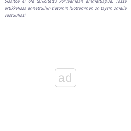
Sisältöä ei ole tarkoitettu korvaamaan ammattiapua. Tässä
artikkelissa annettuihin tietoihin luottaminen on täysin omalla
vastuullasi.
ad