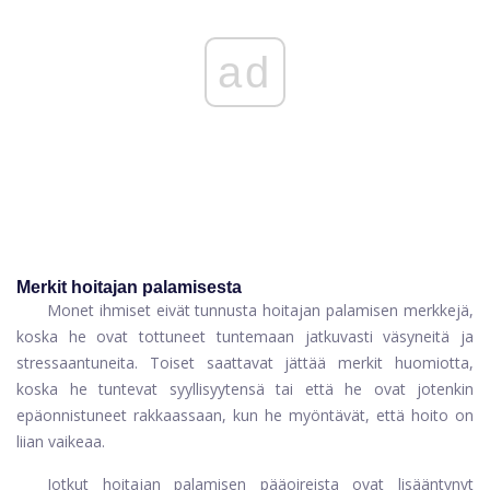
ad
Merkit hoitajan palamisesta
Monet ihmiset eivät tunnusta hoitajan palamisen merkkejä,
koska he ovat tottuneet tuntemaan jatkuvasti väsyneitä ja
stressaantuneita. Toiset saattavat jättää merkit huomiotta,
koska he tuntevat syyllisyytensä tai että he ovat jotenkin
epäonnistuneet rakkaassaan, kun he myöntävät, että hoito on
liian vaikeaa.
Jotkut hoitajan palamisen pääoireista ovat lisääntynyt