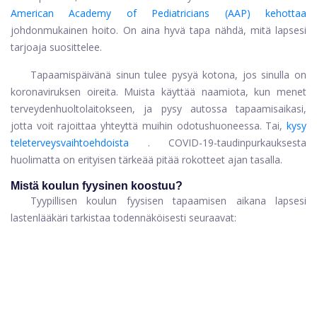
American Academy of Pediatricians (AAP) kehottaa
johdonmukainen hoito. On aina hyvä tapa nähdä, mitä lapsesi
tarjoaja suosittelee.
Tapaamispäivänä sinun tulee pysyä kotona, jos sinulla on
koronaviruksen oireita. Muista käyttää naamiota, kun menet
terveydenhuoltolaitokseen, ja pysy autossa tapaamisaikasi,
jotta voit rajoittaa yhteyttä muihin odotushuoneessa. Tai,
kysy
teleterveysvaihtoehdoista
. COVID-19-taudinpurkauksesta
huolimatta on erityisen tärkeää pitää rokotteet ajan tasalla.
Mistä koulun fyysinen koostuu?
Tyypillisen koulun fyysisen tapaamisen aikana lapsesi
lastenlääkäri tarkistaa todennäköisesti seuraavat: