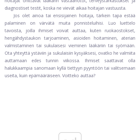
hoitajat ohittavat lääkärin vastaanotot, terveystarkastukset ja
diagnostiset testit, koska ne vievät aikaa hoitajan vastuusta.
Jos olet ainoa tai ensisijainen hoitaja, tärkein tapa estää
palaminen on värvätä muita ponnisteluihisi. Luo luettelo
tavoista, joilla ihmiset voivat auttaa, kuten ruokaostokset,
hengähdystaukon tarjoaminen, asioiden hoitaminen, aterian
valmistaminen tai sukulaisesi vieminen lääkäriin tai syömään.
Ota yhteyttä ystäviin ja sukulaisiin kysyäksesi, ovatko he valmiita
auttamaan edes tunnin viikossa. Ihmiset saattavat olla
halukkaampia sanomaan kyllä ​​tiettyyn pyyntöön tai valitsemaan
useita, kuin epämääräiseen. Voitteko auttaa?