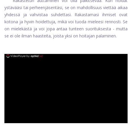
Rakastetun auttaminen voi olla palkitsevaa. Kun hoidat
ystävääsi tai perheenjäsentäsi, se on mahdollisuus viettää aikaa
yhdessä ja vahvistaa suhdettasi. Rakastamasi ihmiset ovat
kotona ja hyvin hoidettuja, mikä voi tuoda mieleesi rennosti. Se
on mielekästä ja voi jopa antaa tunteen suorituksesta - mutta
se ei ole ilman haasteita, joista yksi on hoitajan palaminen.
ad