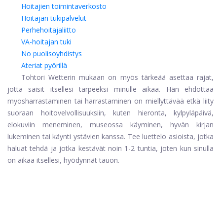
Hoitajien toimintaverkosto
Hoitajan tukipalvelut
Perhehoitajaliitto
VA-hoitajan tuki
No puolisoyhdistys
Ateriat pyörillä
Tohtori Wetterin mukaan on myös tärkeää asettaa rajat,
jotta saisit itsellesi tarpeeksi minulle aikaa. Hän ehdottaa
myös
harrastaminen tai harrastaminen on miellyttävää etkä liity
suoraan hoitovelvollisuuksiin, kuten hieronta, kylpyläpäivä,
elokuviin meneminen, museossa käyminen, hyvän kirjan
lukeminen tai käynti ystävien kanssa. Tee luettelo asioista, jotka
haluat tehdä ja jotka kestävät noin 1-2 tuntia, joten kun sinulla
on aikaa itsellesi, hyödynnät tauon.