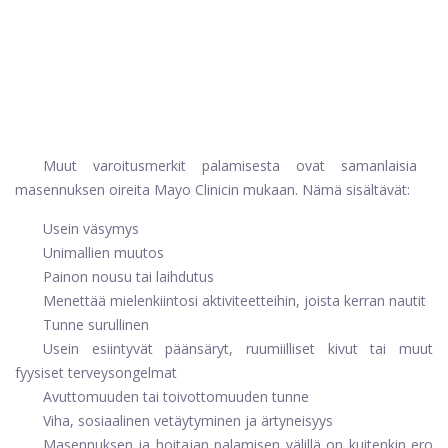
Muut varoitusmerkit palamisesta ovat samanlaisia ​​
masennuksen oireita Mayo Clinicin mukaan. Nämä sisältävät:
Usein väsymys
Unimallien muutos
Painon nousu tai laihdutus
Menettää mielenkiintosi aktiviteetteihin, joista kerran nautit
Tunne surullinen
Usein esiintyvät päänsäryt, ruumiilliset kivut tai muut
fyysiset terveysongelmat
Avuttomuuden tai toivottomuuden tunne
Viha, sosiaalinen vetäytyminen ja ärtyneisyys
Masennuksen ja hoitajan palamisen välillä on kuitenkin ero