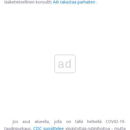
lääketieteellinen konsultti
Äiti rakastaa parhaiten
.
ad
Jos asut alueella, jolla on tällä hetkellä COVID-19-
taudinpurkaus,
CDC suosittelee
viivästyttää rutiinihoitoa - mutta