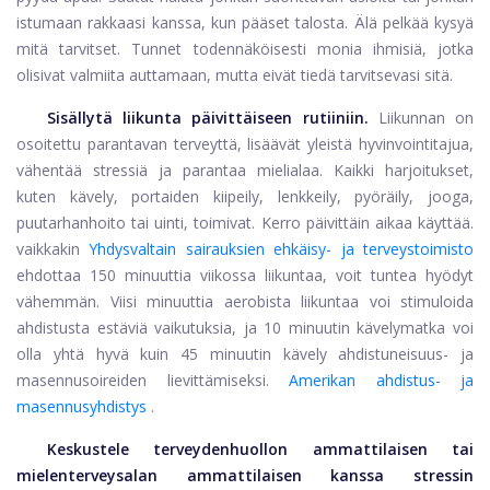
istumaan rakkaasi kanssa, kun pääset talosta. Älä pelkää kysyä
mitä tarvitset. Tunnet todennäköisesti monia ihmisiä, jotka
olisivat valmiita auttamaan, mutta eivät tiedä tarvitsevasi sitä.
Sisällytä liikunta päivittäiseen rutiiniin.
Liikunnan on
osoitettu parantavan terveyttä, lisäävät yleistä hyvinvointitajua,
vähentää stressiä ja parantaa mielialaa. Kaikki harjoitukset,
kuten kävely, portaiden kiipeily, lenkkeily, pyöräily, jooga,
puutarhanhoito tai uinti, toimivat. Kerro päivittäin aikaa käyttää.
vaikkakin
Yhdysvaltain sairauksien ehkäisy- ja terveystoimisto
ehdottaa 150 minuuttia viikossa liikuntaa, voit tuntea hyödyt
vähemmän. Viisi minuuttia aerobista liikuntaa voi stimuloida
ahdistusta estäviä vaikutuksia, ja 10 minuutin kävelymatka voi
olla yhtä hyvä kuin 45 minuutin kävely ahdistuneisuus- ja
masennusoireiden lievittämiseksi.
Amerikan ahdistus- ja
masennusyhdistys
.
Keskustele terveydenhuollon ammattilaisen tai
mielenterveysalan ammattilaisen kanssa stressin