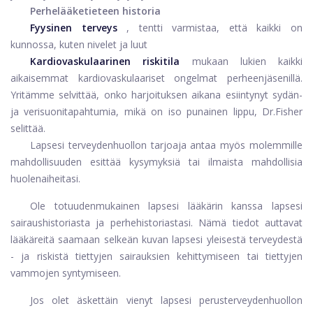
Perhelääketieteen historia
Fyysinen terveys
, tentti varmistaa, että kaikki on
kunnossa, kuten nivelet ja luut
Kardiovaskulaarinen riskitila
mukaan lukien kaikki
aikaisemmat kardiovaskulaariset ongelmat perheenjäsenillä.
Yritämme selvittää, onko harjoituksen aikana esiintynyt sydän-
ja verisuonitapahtumia, mikä on iso punainen lippu, Dr.Fisher
selittää.
Lapsesi terveydenhuollon tarjoaja antaa myös molemmille
mahdollisuuden esittää kysymyksiä tai ilmaista mahdollisia
huolenaiheitasi.
Ole totuudenmukainen lapsesi lääkärin kanssa lapsesi
sairaushistoriasta ja perhehistoriastasi. Nämä tiedot auttavat
lääkäreitä saamaan selkeän kuvan lapsesi yleisestä terveydestä
- ja riskistä tiettyjen sairauksien kehittymiseen tai tiettyjen
vammojen syntymiseen.
Jos olet äskettäin vienyt lapsesi perusterveydenhuollon