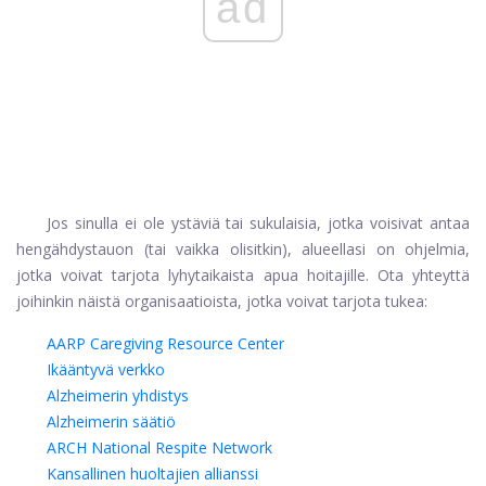
ad
Jos sinulla ei ole ystäviä tai sukulaisia, jotka voisivat antaa
hengähdystauon (tai vaikka olisitkin), alueellasi on ohjelmia,
jotka voivat tarjota lyhytaikaista apua hoitajille. Ota yhteyttä
joihinkin näistä organisaatioista, jotka voivat tarjota tukea:
AARP Caregiving Resource Center
Ikääntyvä verkko
Alzheimerin yhdistys
Alzheimerin säätiö
ARCH National Respite Network
Kansallinen huoltajien allianssi