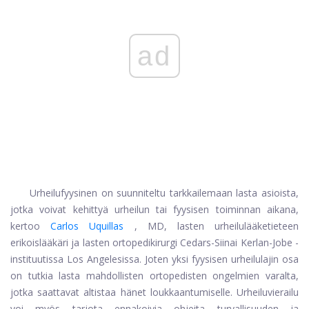
ad
Urheilufyysinen on suunniteltu tarkkailemaan lasta asioista,
jotka voivat kehittyä urheilun tai fyysisen toiminnan aikana,
kertoo
Carlos Uquillas
, MD, lasten urheilulääketieteen
erikoislääkäri ja lasten ortopedikirurgi Cedars-Siinai Kerlan-Jobe -
instituutissa Los Angelesissa. Joten yksi fyysisen urheilulajin osa
on tutkia lasta mahdollisten ortopedisten ongelmien varalta,
jotka saattavat altistaa hänet loukkaantumiselle. Urheiluvierailu
voi myös tarjota ennakoivia ohjeita turvallisuuden ja