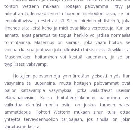
tohtori Wetterin mukaan: Hoitajan palovamma liittyy ja
aiheuttaa todennäköisemmin huonon itsehoidon takia; se on
ennakoitavissa ja estettävissä. Se on oireiden yhdistelmä, joka
ilmenee siitä, että keho ja mieli ovat liikaa verotettuja. Kun on
annettu aikaa parantua tai toipua, henkilö voi jatkaa normaalia
toimintaansa. Masennus on sairaus, joka vaatii hoitoa. Se
voidaan katsoa johtuvan joko ulkoisista tai sisäisistä ärsykkeistä.
Masennuksen hoitaminen voi kestää kauemmin, ja se on
tyypillisesti vakavampi.
Hoitajien palovammoja ymmärretään yleisesti myös liian
väsyneinä tai uupuneina, mutta hoitajien palovammat ovat
paljon kattavampia väsymyksiä, jotka vaikuttavat useisiin
elämänalueisiin. Koska hoitohenkilökunnan palaminen voi
vaikuttaa elämäsi moniin osiin, on joskus tarpeen hakea
ammattiapua. Tohtori Wetterin mukaan sinun tulisi ottaa
yhteyttä terveydenhuollon tarjoajaan, jos sinulla on jokin
varoitusmerkeistä.