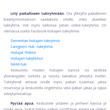
Liity paikalliseen tukiryhmään.
Ota yhteyttä paikalliseen
ikääntymisvirastoon saadaksesi selville, onko alueellasi
tukiryhmä. Voit myös tarkistaa joitain online-tukiryhmiä. On
olemassa useita Facebook-hoitajien tukiryhmiä:
Dementian hoitajien tukiryhmä
Caregivers Hub -tukiryhmä
Hoitajat Yhdistä
Hoitajien tukiyhteisö
NAMI-tuki
Keskustelu muiden hoitajien kanssa voi lievittää
yksinäisyyden tunteita ja tarjota kaivattua yhteyttä muihin.
Tukiryhmät antavat sinulle myös paikan tuulettaa, jakaa
resursseja ja keskustella ongelmista sekä paikan jakaa ja oppia
selviytymistaitoja.
Pyytää apua.
Keskustele ystävien ja perheen kanssa ja
pyydä apua. Saatat haluta jonkun suorittavan asioita tai jonkun