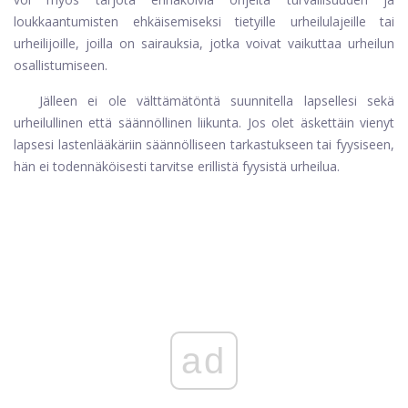
loukkaantumisten ehkäisemiseksi tietyille urheilulajeille tai
urheilijoille, joilla on sairauksia, jotka voivat vaikuttaa urheilun
osallistumiseen.
Jälleen ei ole välttämätöntä suunnitella lapsellesi sekä
urheilullinen että säännöllinen liikunta. Jos olet äskettäin vienyt
lapsesi lastenlääkäriin säännölliseen tarkastukseen tai fyysiseen,
hän ei todennäköisesti tarvitse erillistä fyysistä urheilua.
ad