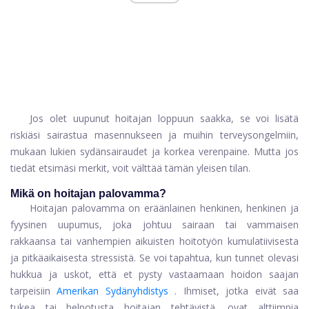
Jos olet uupunut hoitajan loppuun saakka, se voi lisätä
riskiäsi sairastua masennukseen ja muihin terveysongelmiin,
mukaan lukien sydänsairaudet ja korkea verenpaine. Mutta jos
tiedät etsimäsi merkit, voit välttää tämän yleisen tilan.
Mikä on hoitajan palovamma?
Hoitajan palovamma on eräänlainen henkinen, henkinen ja
fyysinen uupumus, joka johtuu sairaan tai vammaisen
rakkaansa tai vanhempien aikuisten hoitotyön kumulatiivisesta
ja pitkäaikaisesta stressistä. Se voi tapahtua, kun tunnet olevasi
hukkua ja uskot, että et pysty vastaamaan hoidon saajan
tarpeisiin
Amerikan Sydänyhdistys
. Ihmiset, jotka eivät saa
tukea tai helpotusta hoitajan tehtävistä, ovat alttiimpia