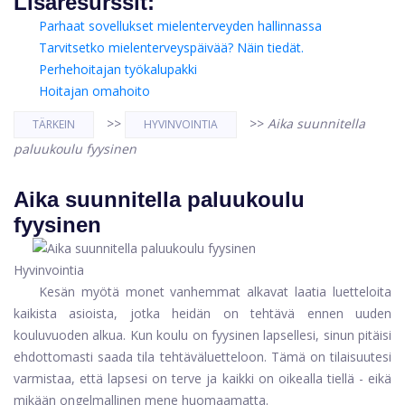
Lisäresurssit:
Parhaat sovellukset mielenterveyden hallinnassa
Tarvitsetko mielenterveyspäivää? Näin tiedät.
Perhehoitajan työkalupakki
Hoitajan omahoito
>>
>>
Aika suunnitella
TÄRKEIN
HYVINVOINTIA
paluukoulu fyysinen
Aika suunnitella paluukoulu
fyysinen
Hyvinvointia
Kesän myötä monet vanhemmat alkavat laatia luetteloita
kaikista asioista, jotka heidän on tehtävä ennen uuden
kouluvuoden alkua. Kun koulu on fyysinen lapsellesi, sinun pitäisi
ehdottomasti saada tila tehtäväluetteloon. Tämä on tilaisuutesi
varmistaa, että lapsesi on terve ja kaikki on oikealla tiellä - eikä
mikään ongelmallinen mene huomaamatta.