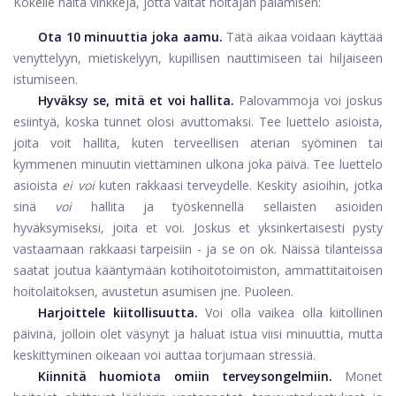
Kokeile näitä vinkkejä, jotta vältät hoitajan palamisen:
Ota 10 minuuttia joka aamu.
Tätä aikaa voidaan käyttää
venyttelyyn, mietiskelyyn, kupillisen nauttimiseen tai hiljaiseen
istumiseen.
Hyväksy se, mitä et voi hallita.
Palovammoja voi joskus
esiintyä, koska tunnet olosi avuttomaksi. Tee luettelo asioista,
joita voit hallita, kuten terveellisen aterian syöminen tai
kymmenen minuutin viettäminen ulkona joka päivä. Tee luettelo
asioista
ei voi
kuten rakkaasi terveydelle. Keskity asioihin, jotka
sinä
voi
hallita ja työskennellä sellaisten asioiden
hyväksymiseksi, joita et voi. Joskus et yksinkertaisesti pysty
vastaamaan rakkaasi tarpeisiin - ja se on ok. Näissä tilanteissa
saatat joutua kääntymään kotihoitotoimiston, ammattitaitoisen
hoitolaitoksen, avustetun asumisen jne. Puoleen.
Harjoittele kiitollisuutta.
Voi olla vaikea olla kiitollinen
päivinä, jolloin olet väsynyt ja haluat istua viisi minuuttia, mutta
keskittyminen oikeaan voi auttaa torjumaan stressiä.
Kiinnitä huomiota omiin terveysongelmiin.
Monet