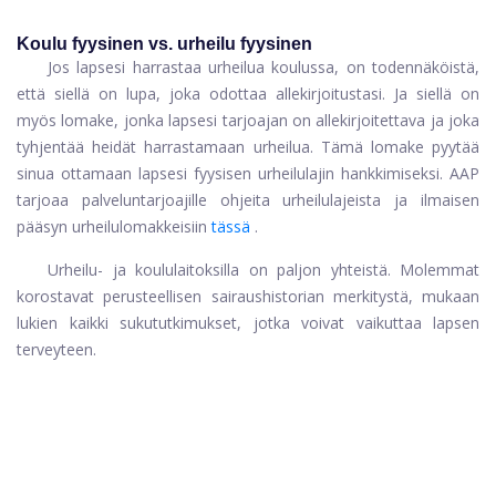
Koulu fyysinen vs. urheilu fyysinen
Jos lapsesi harrastaa urheilua koulussa, on todennäköistä,
että siellä on lupa, joka odottaa allekirjoitustasi. Ja siellä on
myös lomake, jonka lapsesi tarjoajan on allekirjoitettava ja joka
tyhjentää heidät harrastamaan urheilua. Tämä lomake pyytää
sinua ottamaan lapsesi fyysisen urheilulajin hankkimiseksi. AAP
tarjoaa palveluntarjoajille ohjeita urheilulajeista ja ilmaisen
pääsyn urheilulomakkeisiin
tässä
.
Urheilu- ja koululaitoksilla on paljon yhteistä. Molemmat
korostavat perusteellisen sairaushistorian merkitystä, mukaan
lukien kaikki sukututkimukset, jotka voivat vaikuttaa lapsen
terveyteen.