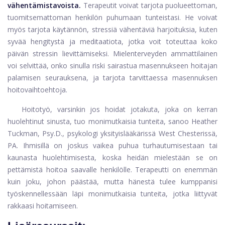
vähentämistavoista.
Terapeutit voivat tarjota puolueettoman,
tuomitsemattoman henkilön puhumaan tunteistasi. He voivat
myös tarjota käytännön, stressiä vähentäviä harjoituksia, kuten
syvää hengitystä ja meditaatiota, jotka voit toteuttaa koko
päivän stressin lievittämiseksi. Mielenterveyden ammattilainen
voi selvittää, onko sinulla riski sairastua masennukseen hoitajan
palamisen seurauksena, ja tarjota tarvittaessa masennuksen
hoitovaihtoehtoja.
Hoitotyö, varsinkin jos hoidat jotakuta, joka on kerran
huolehtinut sinusta, tuo monimutkaisia ​​tunteita, sanoo Heather
Tuckman, Psy.D., psykologi yksityislääkärissä West Chesterissä,
PA. Ihmisillä on joskus vaikea puhua turhautumisestaan ​​tai
kaunasta huolehtimisesta, koska heidän mielestään se on
pettämistä hoitoa saavalle henkilölle. Terapeutti on enemmän
kuin joku, johon päästää, mutta hänestä tulee kumppanisi
työskennellessään läpi monimutkaisia ​​tunteita, jotka liittyvät
rakkaasi hoitamiseen.