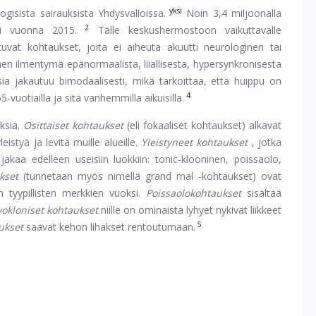
yksi
ogisista sairauksista Yhdysvalloissa.
Noin 3,4 miljoonalla
2
osi vuonna 2015.
Tälle keskushermostoon vaikuttavalle
uvat kohtaukset, joita ei aiheuta akuutti neurologinen tai
nen ilmentymä epänormaalista, liiallisesta, hypersynkronisesta
ia jakautuu bimodaalisesti, mikä tarkoittaa, että huippu on
4
65-vuotiailla ja sitä vanhemmilla aikuisilla.
uksia.
Osittaiset kohtaukset
(eli fokaaliset kohtaukset) alkavat
eistyä ja levitä muille alueille.
Yleistyneet kohtaukset
, jotka
jakaa edelleen useisiin luokkiin: tonic-klooninen, poissaolo,
kset
(tunnetaan myös nimellä grand mal -kohtaukset) ovat
n tyypillisten merkkien vuoksi.
Poissaolokohtaukset
sisältää
okloniset kohtaukset
niille on ominaista lyhyet nykivät liikkeet
5
ukset
saavat kehon lihakset rentoutumaan.