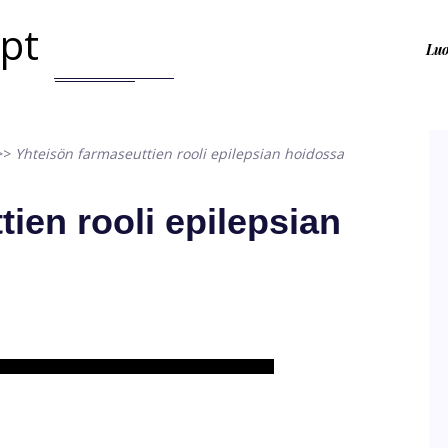
.pt
Lu
>>
Yhteisön farmaseuttien rooli epilepsian hoidossa
ien rooli epilepsian