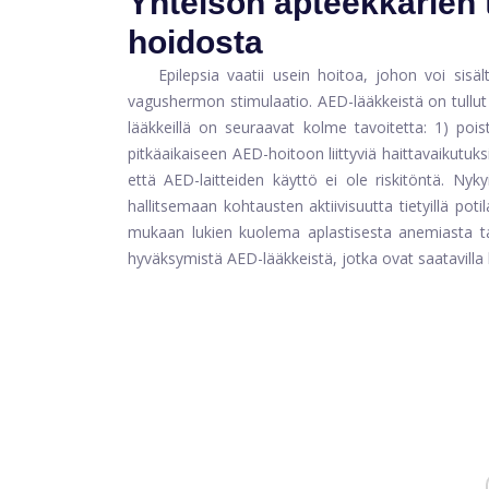
Yhteisön apteekkarien 
hoidosta
Epilepsia vaatii usein hoitoa, johon voi sisä
vagushermon stimulaatio. AED-lääkkeistä on tullut 
lääkkeillä on seuraavat kolme tavoitetta: 1) poi
pitkäaikaiseen AED-hoitoon liittyviä haittavaikutuk
että AED-laitteiden käyttö ei ole riskitöntä. Ny
hallitsemaan kohtausten aktiivisuutta tietyillä pot
mukaan lukien kuolema aplastisesta anemiasta 
hyväksymistä AED-lääkkeistä, jotka ovat saatavilla