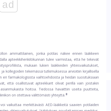
ad
ollon ammattilainen, jonka potilas näkee ennen lääkkeen
ohdalla apteekkihenkilökunnan tulee varmistaa, että he tekevät
kitysprofiilista, mukaan lukien lääkkeiden yhteisvaikutukset,
ja kollegoiden tekemässä tutkimuksessa arvioitiin kirjallisella
an eri farmakologisista vaihtoehdoista ja heidän suosituksiaan
livät, että osallistuvat apteekkarit olivat perillä vain joistakin
n asianmukaista hoitoa. Tiedossa havaittiin useita puutteita,
8
kliinikon on otettava välittömästi yhteyttä.
 voi vaikuttaa merkittävästi AED-lääkkeitä saavien potilaiden
keiden yhteisvaikutukset, lääkityksen noudattamisen merkitys,