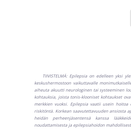
TIIVISTELMÄ: Epilepsia on edelleen yksi ylei
keskushermostoon vaikuttavalle monimutkaiselle 
aiheuta akuutti neurologinen tai systeeminen lou
kohtauksia, joista tonis-klooniset kohtaukset ova
merkkien vuoksi. Epilepsia vaatii usein hoitoa 
riskitöntä. Korkean saavutettavuuden ansiosta apt
heidän perheenjäsentensä kanssa lääkkeiden 
noudattamisesta ja epilepsiahoidon mahdollisest