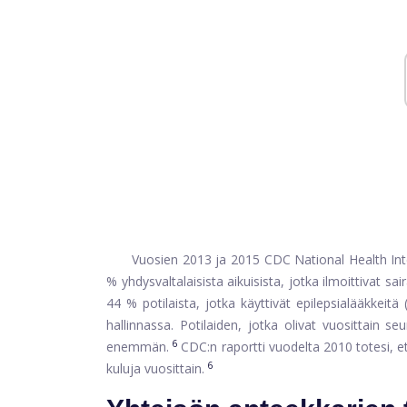
Vuosien 2013 ja 2015 CDC National Health Inter
% yhdysvaltalaisista aikuisista, jotka ilmoittivat sai
44 % potilaista, jotka käyttivät epilepsialääkkeitä 
hallinnassa. Potilaiden, jotka olivat vuosittain s
6
enemmän.
CDC:n raportti vuodelta 2010 totesi, ett
6
kuluja vuosittain.