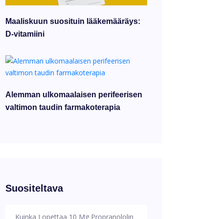
Maaliskuun suosituin lääkemääräys:
D-vitamiini
Alemman ulkomaalaisen perifeerisen
valtimon taudin farmakoterapia
Suositeltava
Kuinka Lopettaa 10 Mg Propranololin