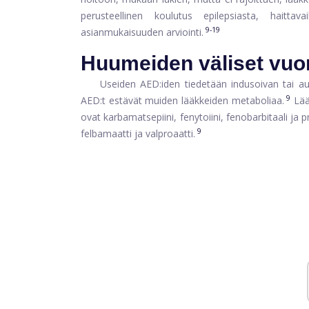
perusteellinen koulutus epilepsiasta, haitta
9-19
asianmukaisuuden arviointi.
Huumeiden väliset vuo
Useiden AED:iden tiedetään indusoivan tai au
9
AED:t estävät muiden lääkkeiden metaboliaa.
Lää
ovat karbamatsepiini, fenytoiini, fenobarbitaali ja
9
felbamaatti ja valproaatti.