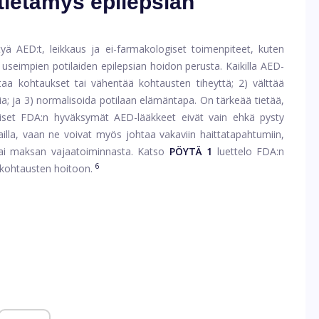
tietämys epilepsian
ltyä AED:t, leikkaus ja ei-farmakologiset toimenpiteet, kuten
useimpien potilaiden epilepsian hoidon perusta. Kaikilla AED-
staa kohtaukset tai vähentää kohtausten tiheyttä; 2) välttää
sia; ja 3) normalisoida potilaan elämäntapa. On tärkeää tietää,
kyiset FDA:n hyväksymät AED-lääkkeet eivät vain ehkä pysty
ilailla, vaan ne voivat myös johtaa vakaviin haittatapahtumiin,
tai maksan vajaatoiminnasta. Katso
PÖYTÄ 1
luettelo FDA:n
6
 kohtausten hoitoon.