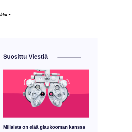
okka
Suosittu Viestiä
Millaista on elää glaukooman kanssa