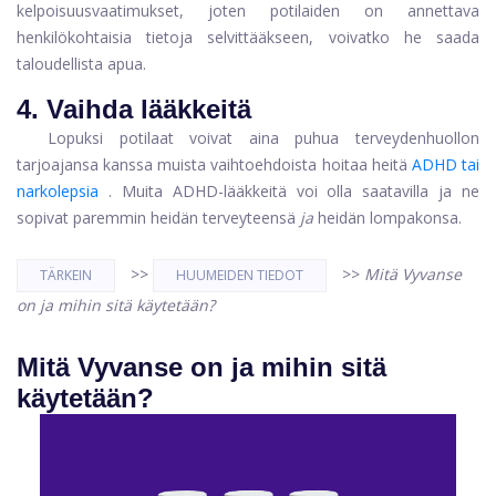
kelpoisuusvaatimukset, joten potilaiden on annettava
henkilökohtaisia ​​tietoja selvittääkseen, voivatko he saada
taloudellista apua.
4. Vaihda lääkkeitä
Lopuksi potilaat voivat aina puhua terveydenhuollon
tarjoajansa kanssa muista vaihtoehdoista hoitaa heitä
ADHD tai
narkolepsia
. Muita ADHD-lääkkeitä voi olla saatavilla ja ne
sopivat paremmin heidän terveyteensä
ja
heidän lompakonsa.
>>
>>
Mitä Vyvanse
TÄRKEIN
HUUMEIDEN TIEDOT
on ja mihin sitä käytetään?
Mitä Vyvanse on ja mihin sitä
käytetään?