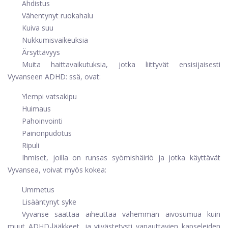
Ahdistus
Vähentynyt ruokahalu
Kuiva suu
Nukkumisvaikeuksia
Ärsyttävyys
Muita haittavaikutuksia, jotka liittyvät ensisijaisesti
Vyvanseen ADHD: ssä, ovat:
Ylempi vatsakipu
Huimaus
Pahoinvointi
Painonpudotus
Ripuli
Ihmiset, joilla on runsas syömishäiriö ja jotka käyttävät
Vyvansea, voivat myös kokea:
Ummetus
Lisääntynyt syke
Vyvanse saattaa aiheuttaa vähemmän aivosumua kuin
muut ADHD-lääkkeet, ja viivästetysti vapauttavien kapseleiden