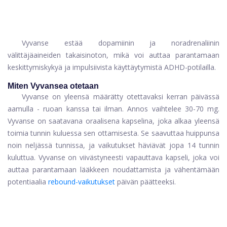
Vyvanse estää dopamiinin ja noradrenaliinin
välittäjäaineiden takaisinoton, mikä voi auttaa parantamaan
keskittymiskykyä ja impulsiivista käyttäytymistä ADHD-potilailla.
Miten Vyvansea otetaan
Vyvanse on yleensä määrätty otettavaksi kerran päivässä
aamulla - ruoan kanssa tai ilman. Annos vaihtelee 30-70 mg.
Vyvanse on saatavana oraalisena kapselina, joka alkaa yleensä
toimia tunnin kuluessa sen ottamisesta. Se saavuttaa huippunsa
noin neljässä tunnissa, ja vaikutukset häviävät jopa 14 tunnin
kuluttua. Vyvanse on viivästyneesti vapauttava kapseli, joka voi
auttaa parantamaan lääkkeen noudattamista ja vähentämään
potentiaalia
rebound-vaikutukset
päivän päätteeksi.