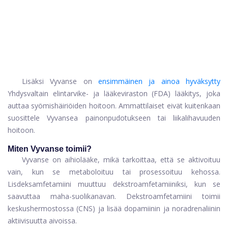
Lisäksi Vyvanse on
ensimmäinen ja ainoa hyväksytty
Yhdysvaltain elintarvike- ja lääkeviraston (FDA) lääkitys, joka
auttaa syömishäiriöiden hoitoon. Ammattilaiset eivät kuitenkaan
suosittele Vyvansea painonpudotukseen tai liikalihavuuden
hoitoon.
Miten Vyvanse toimii?
Vyvanse on aihiolääke, mikä tarkoittaa, että se aktivoituu
vain, kun se metaboloituu tai prosessoituu kehossa.
Lisdeksamfetamiini muuttuu dekstroamfetamiiniksi, kun se
saavuttaa maha-suolikanavan. Dekstroamfetamiini toimii
keskushermostossa (CNS) ja lisää dopamiinin ja noradrenaliinin
aktiivisuutta aivoissa.