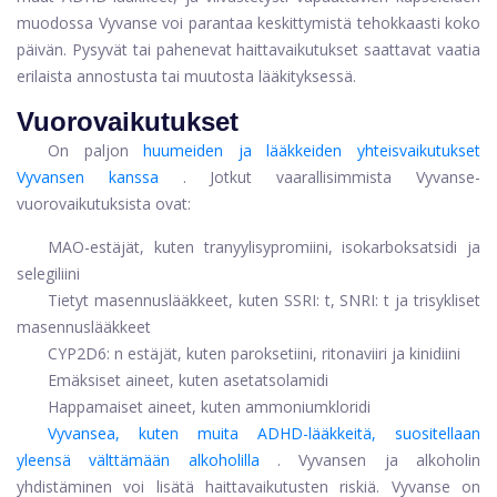
muodossa Vyvanse voi parantaa keskittymistä tehokkaasti koko
päivän. Pysyvät tai pahenevat haittavaikutukset saattavat vaatia
erilaista annostusta tai muutosta lääkityksessä.
Vuorovaikutukset
On paljon
huumeiden ja lääkkeiden yhteisvaikutukset
Vyvansen kanssa
. Jotkut vaarallisimmista Vyvanse-
vuorovaikutuksista ovat:
MAO-estäjät, kuten tranyylisypromiini, isokarboksatsidi ja
selegiliini
Tietyt masennuslääkkeet, kuten SSRI: t, SNRI: t ja trisykliset
masennuslääkkeet
CYP2D6: n estäjät, kuten paroksetiini, ritonaviiri ja kinidiini
Emäksiset aineet, kuten asetatsolamidi
Happamaiset aineet, kuten ammoniumkloridi
Vyvansea, kuten muita ADHD-lääkkeitä, suositellaan
yleensä välttämään alkoholilla
. Vyvansen ja alkoholin
yhdistäminen voi lisätä haittavaikutusten riskiä. Vyvanse on