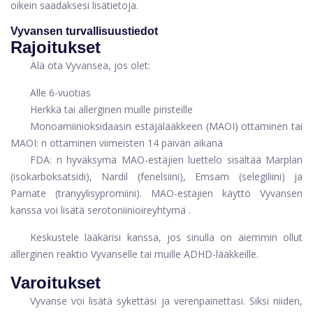
oikein saadaksesi lisätietoja.
Vyvansen turvallisuustiedot
Rajoitukset
Älä ota Vyvansea, jos olet:
Alle 6-vuotias
Herkkä tai allerginen muille piristeille
Monoamiinioksidaasin estäjälääkkeen (MAOI) ottaminen tai
MAOI: n ottaminen viimeisten 14 päivän aikana
FDA: n hyväksymä MAO-estäjien luettelo sisältää Marplan
(isokarboksatsidi), Nardil (fenelsiini), Emsam (selegiliini) ja
Parnate (tranyylisypromiini). MAO-estäjien käyttö Vyvansen
kanssa voi lisätä
serotoniinioireyhtymä
.
Keskustele lääkärisi kanssa, jos sinulla on aiemmin ollut
allerginen reaktio Vyvanselle tai muille ADHD-lääkkeille.
Varoitukset
Vyvanse voi lisätä sykettäsi ja verenpainettasi. Siksi niiden,