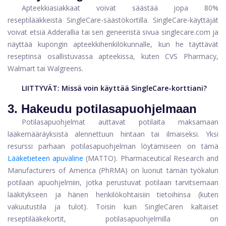
Apteekkiasiakkaat voivat säästää jopa 80%
reseptilääkkeistä SingleCare-säästökortilla. SingleCare-käyttäjät
voivat etsiä Adderallia tai sen geneeristä sivua singlecare.com ja
näyttää kupongin apteekkihenkilökunnalle, kun he täyttävät
reseptinsä osallistuvassa apteekissa, kuten CVS Pharmacy,
Walmart tai Walgreens.
LIITTYVÄT:
Missä voin käyttää SingleCare-korttiani?
3. Hakeudu potilasapuohjelmaan
Potilasapuohjelmat auttavat potilaita maksamaan
lääkemääräyksistä alennettuun hintaan tai ilmaiseksi. Yksi
resurssi parhaan potilasapuohjelman löytämiseen on tämä
Lääketieteen apuväline
(MATTO). Pharmaceutical Research and
Manufacturers of America (PhRMA) on luonut tämän työkalun
potilaan apuohjelmiin, jotka perustuvat potilaan tarvitsemaan
lääkitykseen ja hänen henkilökohtaisiin tietoihinsa (kuten
vakuutustila ja tulot). Toisin kuin SingleCaren kaltaiset
reseptilääkekortit, potilasapuohjelmilla on