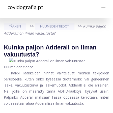
covidografia.pt
>>
>>
Kuinka paljon
TÄRKEIN
HUUMEIDEN TIEDOT
Adderall on ilman vakuutusta?
Kuinka paljon Adderall on ilman
vakuutusta?
Huumeiden tiedot
Kaikki lääkkeiden hinnat vaihtelevat monien tekijöiden
perusteella, kuten onko kyseessä tuotemerkki vai geneerinen
lääke, vakuutusturva ja lääkemuodot. Adderall ei ole erilainen.
Ne, joille on määrätty tämä ADHD-lääkitys, kysyvät usein:
Paljonko Adderall maksaa? Tässä oppaassa kerrotaan, miten
voit säästää rahaa Adderallissa ilman vakuutusta.