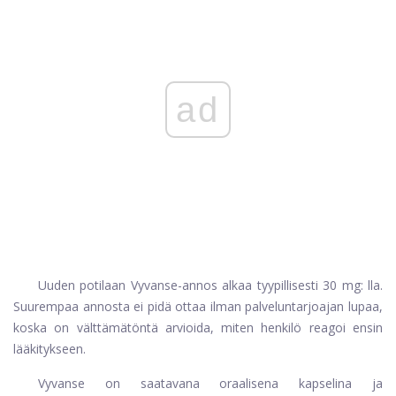
ad
Uuden potilaan Vyvanse-annos alkaa tyypillisesti 30 mg: lla.
Suurempaa annosta ei pidä ottaa ilman palveluntarjoajan lupaa,
koska on välttämätöntä arvioida, miten henkilö reagoi ensin
lääkitykseen.
Vyvanse on saatavana oraalisena kapselina ja