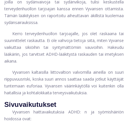
joilla on sydänvaivoja tai sydänvikoja, tulisi keskustella
terveydenhuollon tarjoajan kanssa ennen Vyvansen ottamista.
Tämän lääkityksen on raportoitu aiheuttavan äkillistä kuolemaa
sydänsairauksissa.
Kerro terveydenhuollon tarjoajalle, jos olet raskaana tai
suunnittelet raskautta. Ei ole vahvoja tietoja siitä, miten Vyvanse
vaikuttaa sikiöihin tai syntymättömiin vauvoihin. Hakeudu
lääkäriin, jos tarvitset ADHD-lääkitystä raskauden tai imetyksen
aikana.
Vyvansen kaltaisilla liittovaltion valvomilla aineilla on suuri
riippuvuusriski, koska suuri annos saattaa saada jotkut käyttäjät
tuntemaan euforiaa. Vyvansen väärinkäytöllä voi kuitenkin olla
haitallisia ja kohtalokkaita terveysvaikutuksia.
Sivuvaikutukset
Vyvansen haittavaikutuksia ADHD: n ja syömishäiriön
hoidossa ovat: