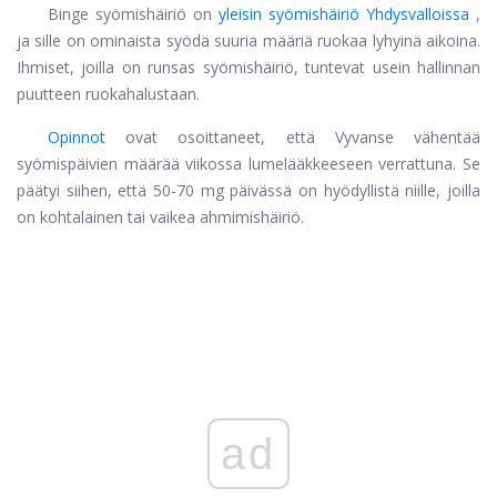
Binge syömishäiriö on
yleisin syömishäiriö Yhdysvalloissa
,
ja sille on ominaista syödä suuria määriä ruokaa lyhyinä aikoina.
Ihmiset, joilla on runsas syömishäiriö, tuntevat usein hallinnan
puutteen ruokahalustaan.
Opinnot
ovat osoittaneet, että Vyvanse vähentää
syömispäivien määrää viikossa lumelääkkeeseen verrattuna. Se
päätyi siihen, että 50-70 mg päivässä on hyödyllistä niille, joilla
on kohtalainen tai vaikea ahmimishäiriö.
ad