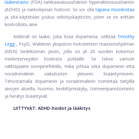
lääkevirasto
(FDA) tarkkaavaisuushäiriön hyperaktiivisuushäiriön
(ADHD) ja narkolepsian hoitoon. Se voi olla
tapana muodostaa
ja sitä käytetään joskus virkistyskäyttöön, joten se on erittäin
kontrolloitu aine.
Adderall on lääke, joka lisää dopamiinia, selittää
Timothy
Legg
, PsyD, Waldenin yliopiston hoitotieteen maisteriohjelman
(MSN) tiedekunnan jäsen, jolla on yli 20 vuoden kokemus
mielenterveyden hoidosta potilaille. Se tekee samoin
välittäjäaine norepinefriinille, mikä johtaa sekä dopamiinin että
noradrenaliinin vaikutusten yleiseen lisääntymiseen.
Tehostamalla dopamiinin ja noradrenaliinin toimintaa tietyillä
aivojen alueilla, huomio, keskittymiskyky, toimeenpanotoiminto
ja herätys lisääntyvät.
LIITTYVÄT:
ADHD-hoidot ja lääkitys