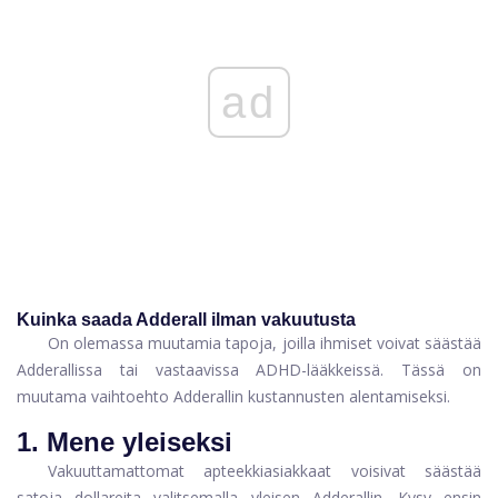
ad
Kuinka saada Adderall ilman vakuutusta
On olemassa muutamia tapoja, joilla ihmiset voivat säästää
Adderallissa tai vastaavissa ADHD-lääkkeissä. Tässä on
muutama vaihtoehto Adderallin kustannusten alentamiseksi.
1. Mene yleiseksi
Vakuuttamattomat apteekkiasiakkaat voisivat säästää
satoja dollareita valitsemalla yleisen Adderallin. Kysy ensin