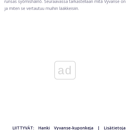
runsas syömishäiriö. Seuraavassa tarkastellaan mitä Vyvanse on
ja miten se vertautuu muihin lääkkeisiin.
ad
LIITTYVÄT:
Hanki Vyvanse-kuponkeja
|
Lisätietoja