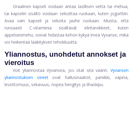
Oraalinen kapseli voidaan antaa lasillisen vettä tai mehua,
tai kapselin sisältö voidaan sekoittaa ruokaan, kuten jogurttiin.
Avaa vain kapseli ja sekoita jauhe ruokaan. Muista, että
runsaasti C-vitamiinia sisältävät elintarvikkeet, kuten
appelsiinimehu, voivat hidastaa kehon kykyä imeä Vyvanse, mikä
voi heikentää lääkityksen tehokkuutta.
Yliannostus, unohdetut annokset ja
vieroitus
Voit yliannostaa Vyvansea, jos otat sitä väärin.
Vyvansen
yliannostuksen oireet
ovat hallusinaatiot, paniikki, vapina,
levottomuus, sekavuus, nopea hengitys ja lihaskipu.