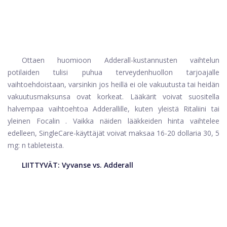
Ottaen huomioon Adderall-kustannusten vaihtelun
potilaiden tulisi puhua terveydenhuollon tarjoajalle
vaihtoehdoistaan, varsinkin jos heillä ei ole vakuutusta tai heidän
vakuutusmaksunsa ovat korkeat. Lääkärit voivat suositella
halvempaa vaihtoehtoa Adderallille, kuten yleistä
Ritaliini
tai
yleinen
Focalin
. Vaikka näiden lääkkeiden hinta vaihtelee
edelleen, SingleCare-käyttäjät voivat maksaa 16-20 dollaria 30, 5
mg: n tableteista.
LIITTYVÄT:
Vyvanse vs. Adderall