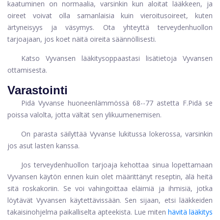
kaatuminen on normaalia, varsinkin kun aloitat lääkkeen, ja
oireet voivat olla samanlaisia ​​kuin vieroitusoireet, kuten
ärtyneisyys ja väsymys. Ota yhteyttä terveydenhuollon
tarjoajaan, jos koet näitä oireita säännöllisesti.
Katso Vyvansen lääkitysoppaastasi lisätietoja Vyvansen
ottamisesta.
Varastointi
Pidä Vyvanse huoneenlämmössä 68--77 astetta F.Pidä se
poissa valolta, jotta vältät sen ylikuumenemisen.
On parasta säilyttää Vyvanse lukitussa lokerossa, varsinkin
jos asut lasten kanssa.
Jos terveydenhuollon tarjoaja kehottaa sinua lopettamaan
Vyvansen käytön ennen kuin olet määrittänyt reseptin, älä heitä
sitä roskakoriin. Se voi vahingoittaa eläimiä ja ihmisiä, jotka
löytävät Vyvansen käytettävissään. Sen sijaan, etsi lääkkeiden
takaisinohjelma paikalliselta apteekista. Lue miten
hävitä lääkitys