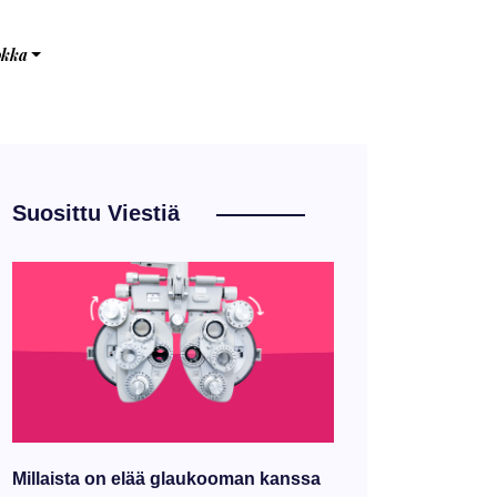
okka
Suosittu Viestiä
Millaista on elää glaukooman kanssa