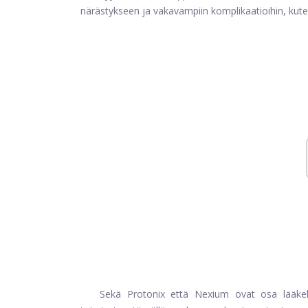
närästykseen ja vakavampiin komplikaatioihin, kute
Sekä Protonix että Nexium ovat osa lääkel