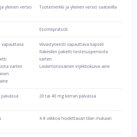
a yleinen versio
Tuotemerkki ja yleinen versio saatavilla
i
Esomepratsoli
i vapauttava
Viivästyneesti vapauttava kapseli
Rakeiden paketti nestesuspensiota
etti
varten
iota varten
Laskimonsisäinen injektiokuiva-aine
äinen
-aine
 päivässä
20 tai 40 mg kerran päivässä
a
4-8 viikkoa hoidettavan tilan mukaan