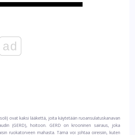
ad
oli) ovat kaksi lääkettä, joita käytetään ruoansulatuskanavan
itaudin (GERD), hoitoon. GERD on krooninen sairaus, joka
aisin ruokatorveen mahasta. Tämä voi johtaa oireisiin, kuten