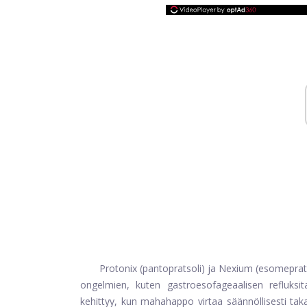
Protonix (pantopratsoli) ja Nexium (esomeprats
ongelmien, kuten gastroesofageaalisen refluks
kehittyy, kun mahahappo virtaa säännöllisesti tak