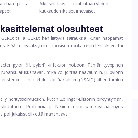
vuotiaat ja sitä
Aikuiset, lapset ja vähintään yhden
apset
kuukauden ikäiset imeväiset
 käsittelemät olosuhteet
ERD: tä ja GERD: hen liittyviä sairauksia, kuten happamat
yös FDA: n hyväksymiä eroosisen ruokatorvitulehduksen tai
er pylori (H. pylori) -infektion hoitoon. Tämän tyyppinen
vat ruoansulatuskanavan, mikä voi johtaa haavaumiin. H. pylorin
 ei-steroidisten tulehduskipulääkkeiden (NSAID) aiheuttamien
yliherityssairauksien, kuten Zollinger-Ellisonin oireyhtymän,
 ylituotanto. Protonixia ja Nexiumia voidaan käyttää myös
kä pohjukaissuoli- että mahahaava.