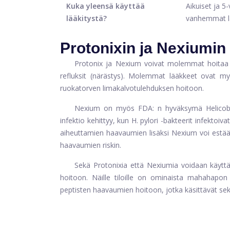
Kuka yleensä käyttää
Aikuiset ja 5-
lääkitystä?
vanhemmat l
Protonixin ja Nexiumin
Protonix ja Nexium voivat molemmat hoitaa G
refluksit (närästys). Molemmat lääkkeet ovat m
ruokatorven limakalvotulehduksen hoitoon.
Nexium on myös FDA: n hyväksymä Helicobact
infektio kehittyy, kun H. pylori -bakteerit infektoi
aiheuttamien haavaumien lisäksi Nexium voi estää
haavaumien riskin.
Sekä Protonixia että Nexiumia voidaan käyttää 
hoitoon. Näille tiloille on ominaista mahahapon
peptisten haavaumien hoitoon, jotka käsittävät se