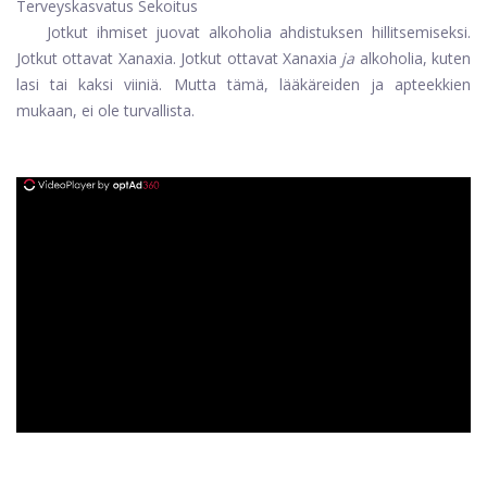
Terveyskasvatus Sekoitus
Jotkut ihmiset juovat alkoholia ahdistuksen hillitsemiseksi.
Jotkut ottavat Xanaxia. Jotkut ottavat Xanaxia
ja
alkoholia, kuten
lasi tai kaksi viiniä. Mutta tämä, lääkäreiden ja apteekkien
mukaan, ei ole turvallista.
ad