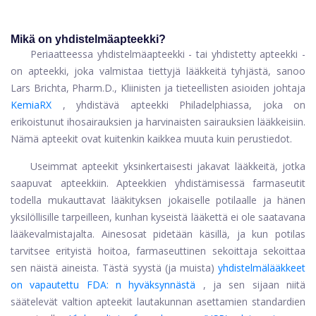
Mikä on yhdistelmäapteekki?
Periaatteessa yhdistelmäapteekki - tai yhdistetty apteekki -
on apteekki, joka valmistaa tiettyjä lääkkeitä tyhjästä, sanoo
Lars Brichta, Pharm.D., Kliinisten ja tieteellisten asioiden johtaja
KemiaRX
, yhdistävä apteekki Philadelphiassa, joka on
erikoistunut ihosairauksien ja harvinaisten sairauksien lääkkeisiin.
Nämä apteekit ovat kuitenkin kaikkea muuta kuin perustiedot.
Useimmat apteekit yksinkertaisesti jakavat lääkkeitä, jotka
saapuvat apteekkiin. Apteekkien yhdistämisessä farmaseutit
todella mukauttavat lääkityksen jokaiselle potilaalle ja hänen
yksilöllisille tarpeilleen, kunhan kyseistä lääkettä ei ole saatavana
lääkevalmistajalta. Ainesosat pidetään käsillä, ja kun potilas
tarvitsee erityistä hoitoa, farmaseuttinen sekoittaja sekoittaa
sen näistä aineista. Tästä syystä (ja muista)
yhdistelmälääkkeet
on vapautettu FDA: n hyväksynnästä
, ja sen sijaan niitä
säätelevät valtion apteekit lautakunnan asettamien standardien