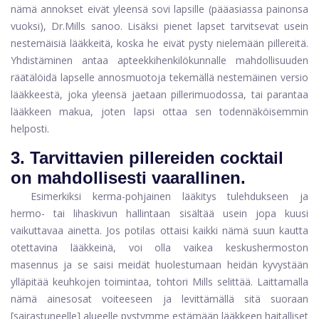
nämä annokset eivät yleensä sovi lapsille (pääasiassa painonsa
vuoksi), Dr.Mills sanoo. Lisäksi pienet lapset tarvitsevat usein
nestemäisiä lääkkeitä, koska he eivät pysty nielemään pillereitä.
Yhdistäminen antaa apteekkihenkilökunnalle mahdollisuuden
räätälöidä lapselle annosmuotoja tekemällä nestemäinen versio
lääkkeestä, joka yleensä jaetaan pillerimuodossa, tai parantaa
lääkkeen makua, joten lapsi ottaa sen todennäköisemmin
helposti.
3.
Tarvittavien pillereiden cocktail
on mahdollisesti vaarallinen.
Esimerkiksi kerma-pohjainen lääkitys tulehdukseen ja
hermo- tai lihaskivun hallintaan sisältää usein jopa kuusi
vaikuttavaa ainetta. Jos potilas ottaisi kaikki nämä suun kautta
otettavina lääkkeinä, voi olla vaikea keskushermoston
masennus ja se saisi meidät huolestumaan heidän kyvystään
ylläpitää keuhkojen toimintaa, tohtori Mills selittää. Laittamalla
nämä ainesosat voiteeseen ja levittämällä sitä suoraan
[sairastuneelle] alueelle pystymme estämään lääkkeen haitalliset