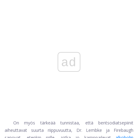
ad
On myös tärkeää tunnistaa, että bentsodiatsepiinit
aiheuttavat suurta riippuvuutta, Dr. Lembke ja Firebaugh
sanovat, etenkin niille, jotka jo kamppailevat
alkoholin