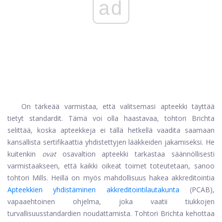
ad
On tärkeää varmistaa, että valitsemasi apteekki täyttää
tietyt standardit. Tämä voi olla haastavaa, tohtori Brichta
selittää, koska apteekkeja ei tällä hetkellä vaadita saamaan
kansallista sertifikaattia yhdistettyjen lääkkeiden jakamiseksi. He
kuitenkin
ovat
osavaltion apteekki tarkastaa säännöllisesti
varmistaakseen, että kaikki oikeat toimet toteutetaan, sanoo
tohtori Mills. Heillä on myös mahdollisuus hakea akkreditointia
Apteekkien yhdistäminen akkreditointilautakunta
(PCAB),
vapaaehtoinen ohjelma, joka vaatii tiukkojen
turvallisuusstandardien noudattamista. Tohtori Brichta kehottaa