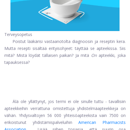
Terveysopetus
Poistut lääkärisi vastaanotolta diagnoosin ja reseptin kera.
Mutta resepti sisältää erityisohjeet: täyttää se apteekissa. Siis
mitä? Mistä löydät tällaisen paikan? Ja mitä
On
apteekki, joka
tapauksessa?
Älä ole yllättynyt, jos termi ei ole sinulle tuttu - tavallisiin
apteekkeihin verrattuna omistettuja yhdistelmäapteekkeja on
vähän. Yhdysvaltojen 56 000 yhteisöapteekista vain 7500 on
erikoistunut yhdistämispalveluihin
American Pharmacists
Association
. Lisää siihen tosiasia, että suurin osa