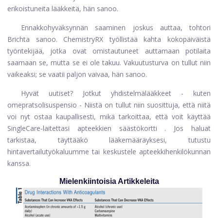
erikoistuneita lääkkeitä, hän sanoo.
Ennakkohyväksynnän saaminen joskus auttaa, tohtori
Brichta sanoo. ChemistryRX työllistää kahta kokopäiväistä
työntekijää, jotka ovat omistautuneet auttamaan potilaita
saamaan se, mutta se ei ole takuu. Vakuutusturva on tullut niin
vaikeaksi; se vaatii paljon vaivaa, hän sanoo.
Hyvät uutiset? Jotkut yhdistelmälääkkeet - kuten
omepratsolisuspensio
- Niistä on tullut niin suosittuja, että niitä
voi nyt ostaa kaupallisesti, mikä tarkoittaa, että voit käyttää
SingleCare-laitettasi
apteekkien säästökortti
. Jos haluat
tarkistaa, täyttääkö lääkemääräyksesi,
tutustu
hintavertailutyökaluumme
tai keskustele apteekkihenkilökunnan
kanssa.
Mielenkiintoisia Artikkeleita