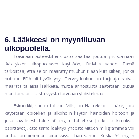
6. Lääkkeesi on myyntiluvan
ulkopuolella.
Toisinaan apteekkihenkilöstö saattaa joutua yhdistämään
lääkityksen ulkopuoliseen käyttöön, Dr.Mills sanoo. Tämä
tarkoittaa, että se on määrätty muuhun tilaan kuin siihen, jonka
hoitoon FDA oli hyväksynyt. Terveydenhuollon tarjoajat voivat
määrätä tällaisia ​​lääkkeitä, mutta annostusta saatetaan joutua
muuttamaan - tästä syystä tarvitaan yhdistelmää.
Esimerkki, sanoo tohtori Mills, on
Naltreksoni
, lääke, jota
käytetään opioidien ja alkoholin käytön häiriöiden hoitoon ja
joka tavallisesti tulee 50 mg: n tabletiksi. [Jotkut tutkimukset
osoittavat], että tämä lääkitys yhdestä viiteen milligrammaa voi
auttaa autoimmuunisairauksissa, hän sanoo. Koska 50 mg: n