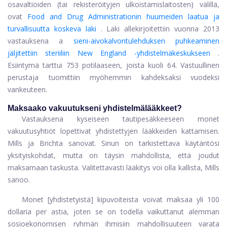
osavaltioiden (tai rekisteröityjen ulkoistamislaitosten) välillä,
ovat
Food and Drug Administrationin huumeiden laatua ja
turvallisuutta koskeva laki
. Laki allekirjoitettiin vuonna 2013
vastauksena a
sieni-aivokalvontulehduksen puhkeaminen
jäljitettiin steriiliin New England -yhdistelmäkeskukseen
.
Esiintymä tarttui 753 potilaaseen, joista kuoli 64. Vastuullinen
perustaja tuomittiin myöhemmin kahdeksaksi vuodeksi
vankeuteen.
Maksaako vakuutukseni yhdistelmälääkkeet?
Vastauksena kyseiseen tautipesäkkeeseen monet
vakuutusyhtiöt lopettivat yhdistettyjen lääkkeiden kattamisen.
Mills ja Brichta sanovat. Sinun on tarkistettava käytäntösi
yksityiskohdat, mutta on täysin mahdollista, että joudut
maksamaan taskusta. Valitettavasti lääkitys voi olla kallista, Mills
sanoo.
Monet [yhdistetyistä] kipuvoiteista voivat maksaa yli 100
dollaria per astia, joten se on todella vaikuttanut alemman
sosioekonomisen ryhmän ihmisiin mahdollisuuteen varata