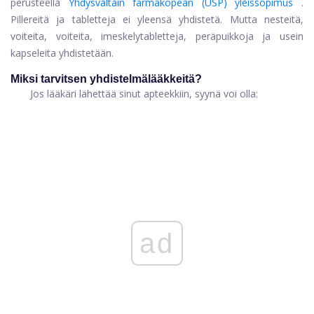
perusteella
Yhdysvaltain farmakopean (USP) yleissopimus
.
Pillereitä ja tabletteja ei yleensä yhdistetä. Mutta nesteitä,
voiteita, voiteita, imeskelytabletteja, peräpuikkoja ja usein
kapseleita yhdistetään.
Miksi tarvitsen yhdistelmälääkkeitä?
Jos lääkäri lähettää sinut apteekkiin, syynä voi olla:
ad