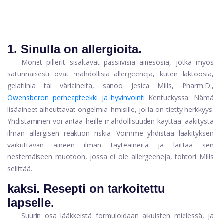
1.
Sinulla on allergioita.
Monet pillerit sisältävät passiivisia ainesosia, jotka myös
satunnaisesti ovat mahdollisia allergeeneja, kuten laktoosia,
gelatiinia tai väriaineita, sanoo Jesica Mills, Pharm.D.,
Owensboron perheapteekki ja hyvinvointi
Kentuckyssa. Nämä
lisäaineet aiheuttavat ongelmia ihmisille, joilla on tietty herkkyys.
Yhdistäminen voi antaa heille mahdollisuuden käyttää lääkitystä
ilman allergisen reaktion riskiä. Voimme yhdistää lääkityksen
vaikuttavan aineen ilman täyteaineita ja laittaa sen
nestemäiseen muotoon, jossa ei ole allergeeneja, tohtori Mills
selittää.
kaksi.
Resepti on tarkoitettu
lapselle.
Suurin osa lääkkeistä formuloidaan aikuisten mielessä, ja