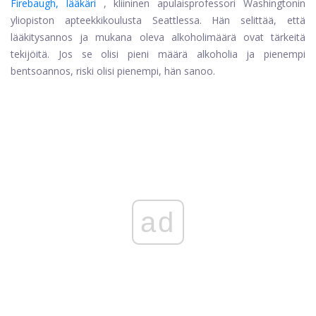
Firebaugh, lääkäri
, kliininen apulaisprofessori Washingtonin
yliopiston apteekkikoulusta Seattlessa. Hän selittää, että
lääkitysannos ja mukana oleva alkoholimäärä ovat tärkeitä
tekijöitä. Jos se olisi pieni määrä alkoholia ja pienempi
bentsoannos, riski olisi pienempi, hän sanoo.
ad