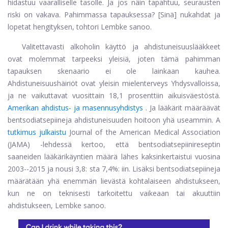
hidastuu vaaralliselle tasolle. Ja jos näin tapahtuu, seurausten
riski on vakava. Pahimmassa tapauksessa? [Sinä] nukahdat ja
lopetat hengityksen, tohtori Lembke sanoo.
Valitettavasti alkoholin käyttö ja ahdistuneisuuslääkkeet
ovat molemmat tarpeeksi yleisiä, joten tämä pahimman
tapauksen skenaario ei ole lainkaan kauhea.
Ahdistuneisuushäiriöt ovat yleisin mielenterveys Yhdysvalloissa,
ja ne vaikuttavat vuosittain 18,1 prosenttiin aikuisväestöstä.
Amerikan ahdistus- ja masennusyhdistys
. Ja lääkärit määräävät
bentsodiatsepiineja ahdistuneisuuden hoitoon yhä useammin. A
tutkimus julkaistu
Journal of the American Medical Association
(JAMA) -lehdessä kertoo, että bentsodiatsepiinireseptin
saaneiden lääkärikäyntien määrä lähes kaksinkertaistui vuosina
2003--2015 ja nousi 3,8: sta 7,4%: iin. Lisäksi bentsodiatsepiineja
määrätään yhä enemmän lievästä kohtalaiseen ahdistukseen,
kun ne on teknisesti tarkoitettu vaikeaan tai akuuttiin
ahdistukseen, Lembke sanoo.