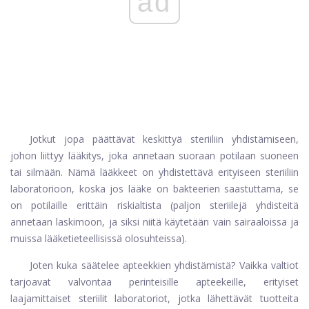
ad
Jotkut jopa päättävät keskittyä steriiliin yhdistämiseen,
johon liittyy lääkitys, joka annetaan suoraan potilaan suoneen
tai silmään. Nämä lääkkeet on yhdistettävä erityiseen steriiliin
laboratorioon, koska jos lääke on bakteerien saastuttama, se
on potilaille erittäin riskialtista (paljon steriilejä yhdisteitä
annetaan laskimoon, ja siksi niitä käytetään vain sairaaloissa ja
muissa lääketieteellisissä olosuhteissa).
Joten kuka säätelee apteekkien yhdistämistä? Vaikka valtiot
tarjoavat valvontaa perinteisille apteekeille, erityiset
laajamittaiset steriilit laboratoriot, jotka lähettävät tuotteita