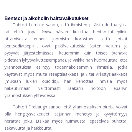
Bentsot ja alkoholin haittavaikutukset
Tohtori Lembke sanoo, että ihmisten pitäisi odottaa yhtä
tai ehkä jopa
kaksi
päivän kuluttua bentsodiatsepiinin
ottamisesta ennen juomista korostaen, että jotkut
bentsodiatsepiinit ovat pitkävaikutteisia (kuten Valium) ja
pysyvät järjestelmässäsi kauemmin kuin toiset (Xanaxia
pidetään lyhytvaikutteisempana). Ja vaikka hän huomauttaa, että
yliannostuksia esiintyy todennäköisemmin ihmisillä, jotka
käyttävät myös muita reseptilääkkeitä ja / tai virkistyslääkkeitä
(mukaan lukien opioidit), hän kehottaa ihmisiä myös
hakeutumaan välittömästi lääkärin hoitoon epäillyn
yliannostuksen yhteydessä.
Tohtori Firebaugh sanoo, että yliannostuksen oireita voivat
olla hengitysvaikeudet, tajunnan menetys ja kyvyttömyys
herättää joku. Etsikää myös huimausta, epäselvää puhetta,
sekavuutta ja heikkoutta.