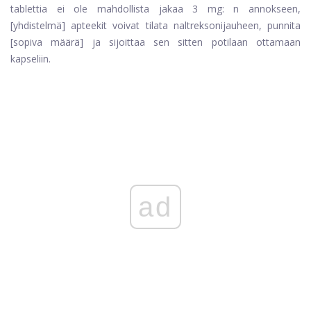
tablettia ei ole mahdollista jakaa 3 mg: n annokseen,
[yhdistelmä] apteekit voivat tilata naltreksonijauheen, punnita
[sopiva määrä] ja sijoittaa sen sitten potilaan ottamaan
kapseliin.
ad