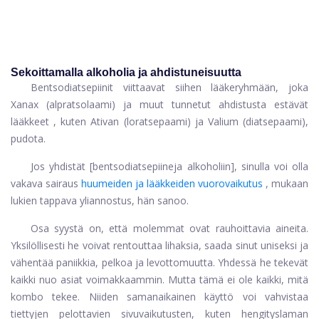
Sekoittamalla alkoholia ja ahdistuneisuutta
Bentsodiatsepiinit viittaavat siihen lääkeryhmään, joka
Xanax
(alpratsolaami) ja muut tunnetut
ahdistusta estävät
lääkkeet
, kuten
Ativan
(loratsepaami) ja
Valium
(diatsepaami),
pudota.
Jos yhdistät [bentsodiatsepiineja alkoholiin], sinulla voi olla
vakava sairaus
huumeiden ja lääkkeiden vuorovaikutus
, mukaan
lukien tappava yliannostus, hän sanoo.
Osa syystä on, että molemmat ovat rauhoittavia aineita.
Yksilöllisesti he voivat rentouttaa lihaksia, saada sinut uniseksi ja
vähentää paniikkia, pelkoa ja levottomuutta. Yhdessä he tekevät
kaikki nuo asiat voimakkaammin. Mutta tämä ei ole kaikki, mitä
kombo tekee. Niiden samanaikainen käyttö voi vahvistaa
tiettyjen pelottavien sivuvaikutusten, kuten hengityslaman