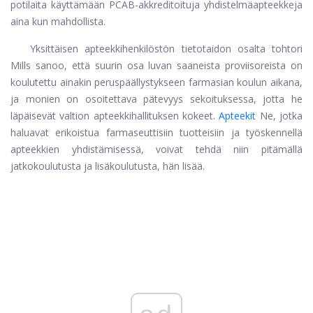
potilaita käyttämään PCAB-akkreditoituja yhdistelmäapteekkeja
aina kun mahdollista.
Yksittäisen apteekkihenkilöstön tietotaidon osalta tohtori
Mills sanoo, että suurin osa luvan saaneista proviisoreista on
koulutettu ainakin peruspäällystykseen farmasian koulun aikana,
ja monien on osoitettava pätevyys sekoituksessa, jotta he
läpäisevät valtion apteekkihallituksen kokeet.
Apteekit
Ne, jotka
haluavat erikoistua farmaseuttisiin tuotteisiin ja työskennellä
apteekkien yhdistämisessä, voivat tehdä niin pitämällä
jatkokoulutusta ja lisäkoulutusta, hän lisää.