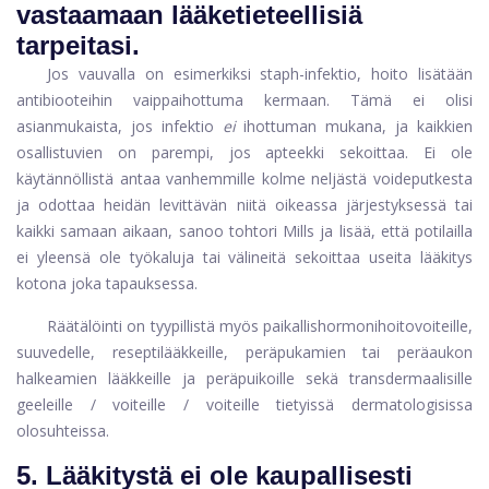
vastaamaan lääketieteellisiä
tarpeitasi.
Jos vauvalla on esimerkiksi staph-infektio, hoito lisätään
antibiooteihin vaippaihottuma kermaan. Tämä ei olisi
asianmukaista, jos infektio
ei
ihottuman mukana, ja kaikkien
osallistuvien on parempi, jos apteekki sekoittaa. Ei ole
käytännöllistä antaa vanhemmille kolme neljästä voideputkesta
ja odottaa heidän levittävän niitä oikeassa järjestyksessä tai
kaikki samaan aikaan, sanoo tohtori Mills ja lisää, että potilailla
ei yleensä ole työkaluja tai välineitä sekoittaa useita lääkitys
kotona joka tapauksessa.
Räätälöinti on tyypillistä myös paikallishormonihoitovoiteille,
suuvedelle, reseptilääkkeille, peräpukamien tai peräaukon
halkeamien lääkkeille ja peräpuikoille sekä transdermaalisille
geeleille / voiteille / voiteille tietyissä dermatologisissa
olosuhteissa.
5.
Lääkitystä ei ole kaupallisesti