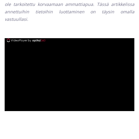
ole tarkoitettu korvaamaan ammattiapua. Tässä artikkelissa
annettuihin tietoihin luottaminen on täysin omalla
vastuullasi.
ad