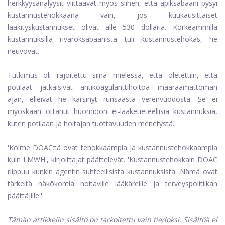
herkkyysanalyysit viittaavat myös siihen, että apiksabaani pysyi
kustannustehokkaana vain, jos kuukausittaiset
lääkityskustannukset olivat alle 530 dollaria. Korkeammilla
kustannuksilla rivaroksabaanista tuli kustannustehokas, he
neuvovat.
Tutkimus oli rajoitettu siinä mielessä, että oletettiin, että
potilaat jatkaisivat antikoagulanttihoitoa määräämättömän
ajan, elleivät he kärsinyt runsaasta verenvuodosta. Se ei
myöskään ottanut huomioon ei-lääketieteellisiä kustannuksia,
kuten potilaan ja hoitajan tuottavuuden menetystä.
'Kolme DOAC:tä ovat tehokkaampia ja kustannustehokkaampia
kuin LMWH', kirjoittajat päättelevät. 'Kustannustehokkain DOAC
riippuu kunkin agentin suhteellisista kustannuksista. Nämä ovat
tärkeitä näkökohtia hoitaville lääkäreille ja terveyspolitiikan
päättäjille.'
Tämän artikkelin sisältö on tarkoitettu vain tiedoksi. Sisältöä ei