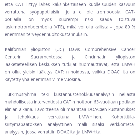
että CAT liittyy lähes kaksinkertaiseen kuolleisuuden kasvuun
verrattuna syöpäpotilaisiin, joilla ei ole tromboosia. CAT-
potilailla on myös suurempi riski saada toistuva
laskimotromboembolia (VTE), mikä voi olla kallista – jopa 80 %
enemmän terveydenhuoltokustannuksiin.
Kalifornian yliopiston (UC) Davis Comprehensive Cancer
Centerin Sacramentossa ja Cincinnatin yliopiston
lääketieteellisen keskuksen tutkijat huomauttavat, että LMWH
on ollut yleisin lääkitys CAT: n hoidossa, vaikka DOAC: ita on
käytetty yhä enemmän viime vuosina.
Tutkimusryhmä teki kustannustehokkuusanalyysin neljästä
mahdollisesta interventiosta CAT:n hoitoon 63-vuotiaan potilaan
eliniän aikana. Tavoitteena oli määrittää DOAC:ien kustannukset
ja tehokkuus verrattuna LMWH:hen. Kohorttitila-
siirtymäpäätöksen analyyttinen malli sisälsi verkkometa-
analyysin, jossa verrattiin DOAC:ita ja LMWH:ta.