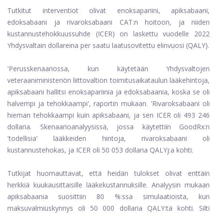
Tutkitut interventiot olivat enoksapariini, apiksabaani,
edoksabaani ja rivaroksabaani CAT:n hoitoon, ja niiden
kustannustehokkuussuhde (ICER) on laskettu vuodelle 2022
Yhdysvaltain dollareina per saatu laatusovitettu elinvuosi (QALY).
'Perusskenaariossa, kun käytetään Yhdysvaltojen
veteraaniministeriön liittovaltion toimitusaikataulun lääkehintoja,
apiksabaani hallitsi enoksapariinia ja edoksabaania, koska se oli
halvempi ja tehokkaampi', raportin mukaan. 'Rivaroksabaani oli
hieman tehokkaampi kuin apiksabaani, ja sen ICER oli 493 246
dollaria. Skenaarioanalyysissä, jossa käytettiin GoodRx:n
'todellisia' lääkkeiden hintoja, rivaroksabaani oli
kustannustehokas, ja ICER oli 50 053 dollaria QALYj:a kohti.
Tutkijat huomauttavat, että heidän tulokset olivat erittäin
herkkiä kuukausittaisille lääkekustannuksille. Analyysin mukaan
apiksabaania suosittiin 80 %:ssa simulaatioista, kun
maksuvalmiuskynnys oli 50 000 dollaria QALY:tä kohti. Silti