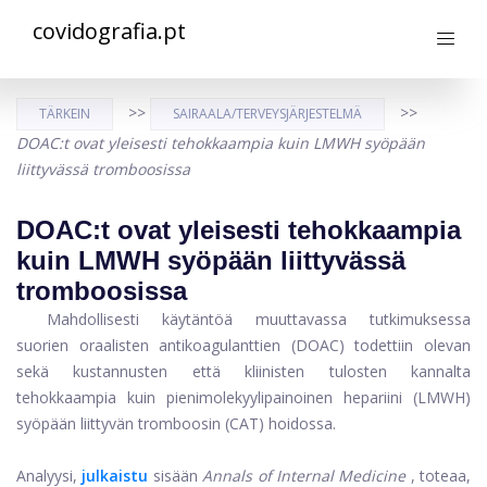
covidografia.pt
>>
>>
TÄRKEIN
SAIRAALA/TERVEYSJÄRJESTELMÄ
DOAC:t ovat yleisesti tehokkaampia kuin LMWH syöpään
liittyvässä tromboosissa
DOAC:t ovat yleisesti tehokkaampia
kuin LMWH syöpään liittyvässä
tromboosissa
Mahdollisesti käytäntöä muuttavassa tutkimuksessa
suorien oraalisten antikoagulanttien (DOAC) todettiin olevan
sekä kustannusten että kliinisten tulosten kannalta
tehokkaampia kuin pienimolekyylipainoinen hepariini (LMWH)
syöpään liittyvän tromboosin (CAT) hoidossa.
Analyysi,
julkaistu
sisään
Annals of Internal Medicine
, toteaa,