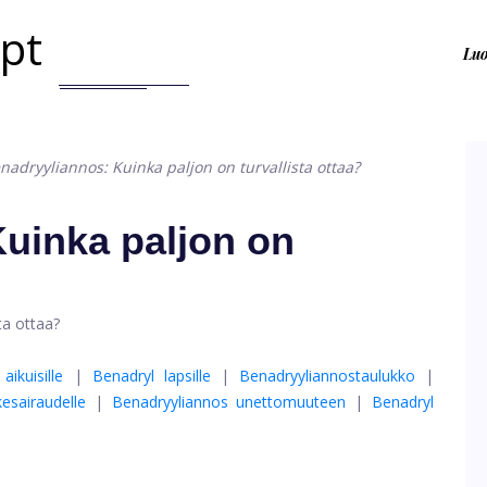
.pt
Lu
nadryyliannos: Kuinka paljon on turvallista ottaa?
uinka paljon on
aikuisille
|
Benadryl lapsille
|
Benadryyliannostaulukko
|
kesairaudelle
|
Benadryyliannos unettomuuteen
|
Benadryl