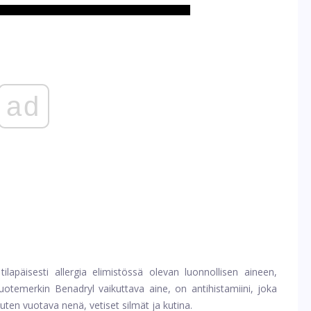
ad
ilapäisesti
allergia
elimistössä olevan luonnollisen aineen,
tuotemerkin Benadryl vaikuttava aine, on antihistamiini, joka
ten vuotava nenä, vetiset silmät ja kutina.