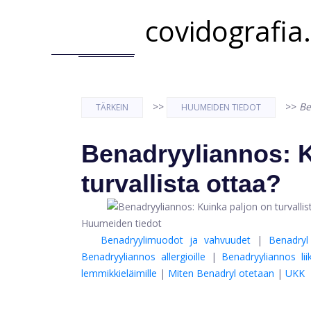
covidografia
>>
>>
Be
TÄRKEIN
HUUMEIDEN TIEDOT
Benadryyliannos: K
turvallista ottaa?
Huumeiden tiedot
Benadryylimuodot ja vahvuudet
|
Benadryl 
Benadryyliannos allergioille
|
Benadryyliannos lii
lemmikkieläimille
|
Miten Benadryl otetaan
|
UKK