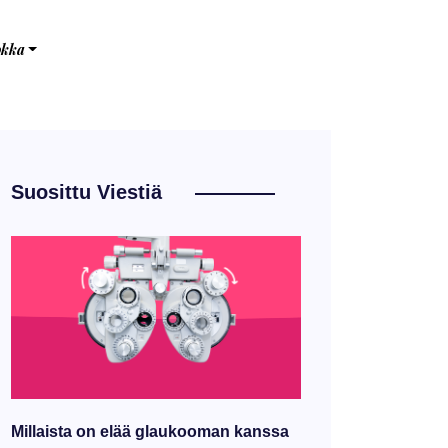
okka
Suosittu Viestiä
Millaista on elää glaukooman kanssa