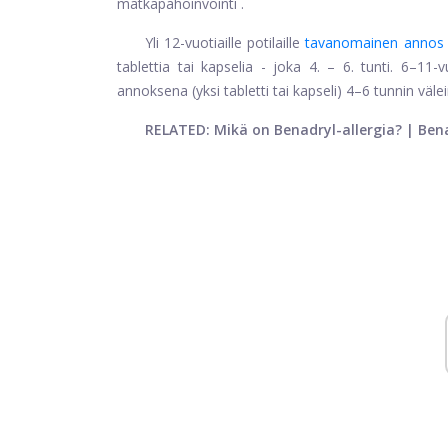
matkapahoinvointi
.
Yli 12-vuotiaille potilaille
tavanomainen annos
tablettia tai kapselia - joka 4. – 6. tunti. 6–11
annoksena (yksi tabletti tai kapseli) 4–6 tunnin väl
RELATED: Mikä on Benadryl-allergia? |
Bena