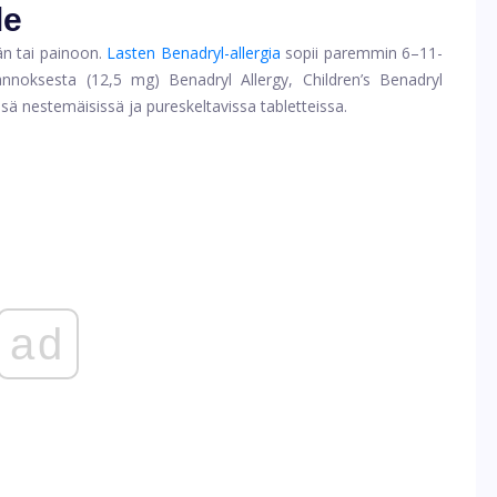
le
n tai painoon.
Lasten Benadryl-allergia
sopii paremmin 6–11-
iniannoksesta (12,5 mg) Benadryl Allergy, Children’s Benadryl
issä nestemäisissä ja pureskeltavissa tabletteissa.
ad