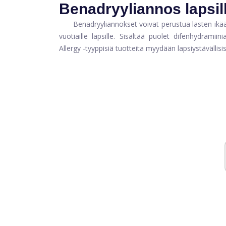
Benadryyliannos lapsil
Benadryyliannokset voivat perustua lasten ikää
vuotiaille lapsille. Sisältää puolet difenhydrami
Allergy -tyyppisiä tuotteita myydään lapsiystävällis