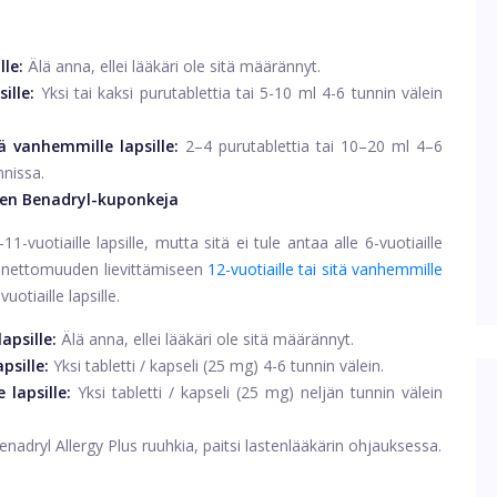
lle:
Älä anna, ellei lääkäri ole sitä määrännyt.
ille:
Yksi tai kaksi purutablettia tai 5-10 ml 4-6 tunnin välein
ä vanhemmille lapsille:
2–4 purutablettia tai 10–20 ml 4–6
nnissa.
en Benadryl-kuponkeja
-vuotiaille lapsille, mutta sitä ei tule antaa alle 6-vuotiaille
ä unettomuuden lievittämiseen
12-vuotiaille tai sitä vanhemmille
uotiaille lapsille.
apsille:
Älä anna, ellei lääkäri ole sitä määrännyt.
psille:
Yksi tabletti / kapseli (25 mg) 4-6 tunnin välein.
lapsille:
Yksi tabletti / kapseli (25 mg) neljän tunnin välein
enadryl Allergy Plus ruuhkia, paitsi lastenlääkärin ohjauksessa.