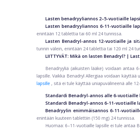
Lasten benadryyliannos 2–5-vuotiaille lapsi
Lasten benadryyliannos 6-11-vuotiaille laps
enintään 12 tablettia tai 60 ml 24 tunnissa.
Lasten Benadryl-annos 12-vuotiaille ja sit
tunnin välein, enintään 24 tablettia tai 120 ml 24 tu
LIITTYVÄT:
Mikä on lasten Benadryl?
|
Last
Benadryyliä (aikuisten lääke) voidaan antaa 6–11
lapsille. Vaikka Benadryl Allergiaa voidaan käyttä
lapsille
, sitä ei tule käyttää uniapuvälineenä alle 12-v
Standardi Benadryl-annos alle 6-vuotiaille l
Standardi Benadryl-annos 6-11-vuotiaille la
Benadryylin enimmäisannos 6-11-vuotiaille 
enintään kuuteen tablettiin (150 mg) 24 tunnissa.
Huomaa: 6–11-vuotiaille lapsille ei tule antaa B