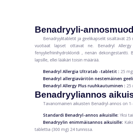
Benadryyli-annosmuod
Benadryylitabletit ja geelikapselit sisältävät 25 
vuotiaat lapset ottavat ne. Benadryl Aller
fenyyliefriinihydrokloridi
, nenän dekongestantti. Be
lapsille, ellei lääkäri toisin määrää.
Benadryl Allergia Ultratab -tabletit
:
25 mg 
Benadryl allergiaväritön nestemäinen geeli
Benadryl Allergy Plus ruuhkautuminen
:
25 
Benadryyliannos aikuis
Tavanomainen aikuisten Benadryl-annos on 1-2 t
Standardi Benadryl-annos aikuisille:
Yksi ta
Benadryylin enimmäisannos aikuisille:
Kaks
tablettia (300 mg) 24 tunnissa.