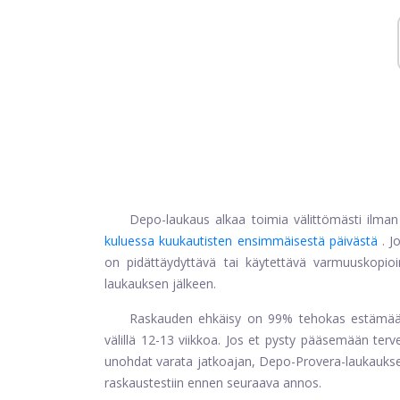
Depo-laukaus alkaa toimia välittömästi ilman
kuluessa kuukautisten ensimmäisestä päivästä
. J
on pidättäydyttävä tai käytettävä varmuuskopi
laukauksen jälkeen.
Raskauden ehkäisy on 99% tehokas estämään 
välillä 12-13 viikkoa. Jos et pysty pääsemään ter
unohdat varata jatkoajan, Depo-Provera-laukaukse
raskaustestiin ennen seuraava annos.