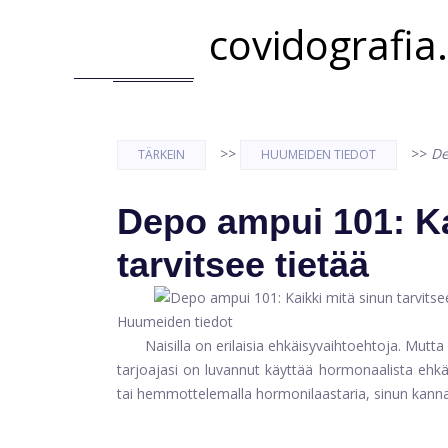
covidografia
>>
>>
De
TÄRKEIN
HUUMEIDEN TIEDOT
Depo ampui 101: Ka
tarvitsee tietää
Huumeiden tiedot
Naisilla on erilaisia ​​ehkäisyvaihtoehtoja. Mut
tarjoajasi on luvannut käyttää hormonaalista ehkä
tai hemmottelemalla hormonilaastaria, sinun kanna