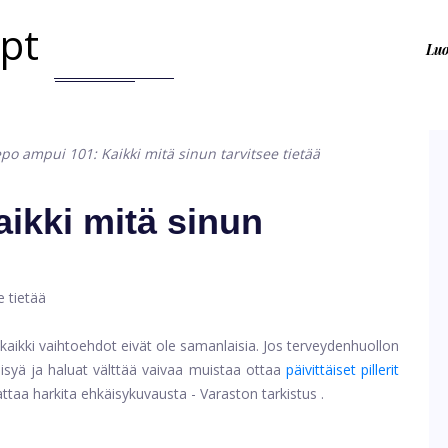
.pt
Lu
po ampui 101: Kaikki mitä sinun tarvitsee tietää
ikki mitä sinun
ta kaikki vaihtoehdot eivät ole samanlaisia. Jos terveydenhuollon
isyä ja haluat välttää vaivaa muistaa ottaa
päivittäiset pillerit
ttaa harkita ehkäisykuvausta -
Varaston tarkistus
.