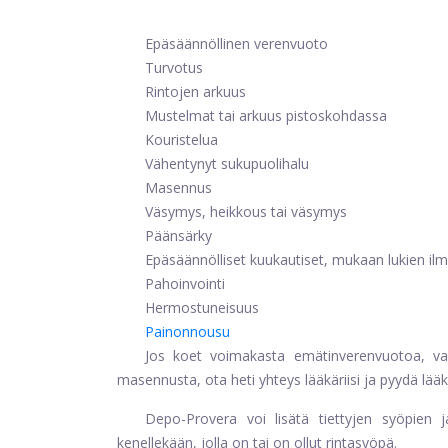
Epäsäännöllinen verenvuoto
Turvotus
Rintojen arkuus
Mustelmat tai arkuus pistoskohdassa
Kouristelua
Vähentynyt sukupuolihalu
Masennus
Väsymys, heikkous tai väsymys
Päänsärky
Epäsäännölliset kuukautiset, mukaan lukien ilm
Pahoinvointi
Hermostuneisuus
Painonnousu
Jos koet voimakasta emätinverenvuotoa, vaka
masennusta, ota heti yhteys lääkäriisi ja pyydä lääk
Depo-Provera voi lisätä tiettyjen syöpien ja
kenellekään, jolla on tai on ollut rintasyöpä.