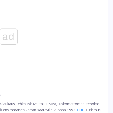
ad
?
-laukaus, ehkäisykuva tai DMPA, uskomattoman tehokas,
uli ensimmäisen kerran saataville vuonna 1992.
CDC
Tutkimus