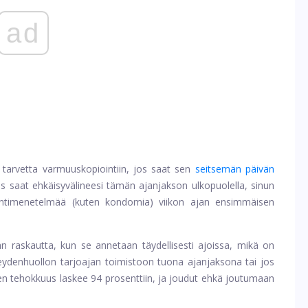
ad
 tarvetta varmuuskopiointiin, jos saat sen
seitsemän päivän
os saat ehkäisyvälineesi tämän ajanjakson ulkopuolella, sinun
ointimenetelmää (kuten kondomia) viikon ajan ensimmäisen
raskautta, kun se annetaan täydellisesti ajoissa, mikä on
veydenhuollon tarjoajan toimistoon tuona ajanjaksona tai jos
n tehokkuus laskee 94 prosenttiin, ja joudut ehkä joutumaan