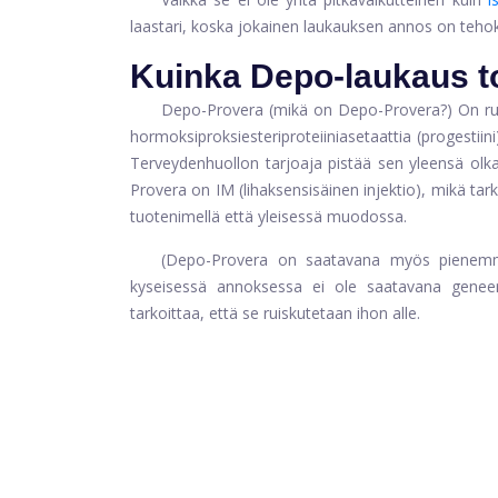
laastari, koska jokainen laukauksen annos on teho
Kuinka Depo-laukaus t
Depo-Provera (mikä on Depo-Provera?) On ru
hormoksiproksiesteriproteiiniasetaattia (progesti
Terveydenhuollon tarjoaja pistää sen yleensä olk
Provera on IM (lihaksensisäinen injektio), mikä tar
tuotenimellä että yleisessä muodossa.
(Depo-Provera on saatavana myös pienemmä
kyseisessä annoksessa ei ole saatavana geneeri
tarkoittaa, että se ruiskutetaan ihon alle.