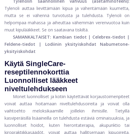
Tylenolin säännöllinen vahvuus (asetaminofeeni):
Tylenoli auttaa lievittämään kipua ja vähentämään kuumetta,
mutta se ei vähennä turvotusta ja tulehdusta. Tylenoli on
helpompaa mahassa ja aiheuttaa vähemmän verenvuotoa kuin
muut kipulääkkeet. Se on saatavana tiskiltä.
SAMANKALTAISET: Kambian tiedot | Celebrex-tiedot |
Feldene-tiedot | Lodiinin yksityiskohdat Nabumetone-
yksityiskohdat
Käytä SingleCare-
reseptilennokorttia
Luonnolliset lääkkeet
niveltulehdukseen
Monet luonnolliset ja kotiin käytettävät korjaustoimenpiteet
voivat auttaa hoitamaan niveltulehdusoireita ja voivat olla
vaihtoehto meloksikaamille joillekin ihmisille. Tietyillä
kasviperäisillä lisäaineilla on tulehdusta estäviä ominaisuuksia, ja
luonnolliset hoidot, kuten hierontaterapia, akupunktio tai
kiropraktiikkasäädöt, voivat auttaa hallitsemaan kipuoireita.