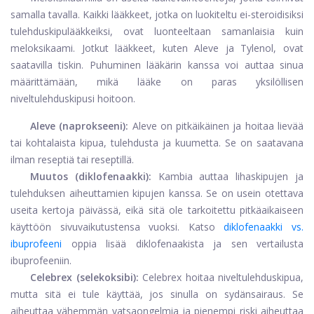
samalla tavalla. Kaikki lääkkeet, jotka on luokiteltu ei-steroidisiksi
tulehduskipulääkkeiksi, ovat luonteeltaan samanlaisia ​​kuin
meloksikaami. Jotkut lääkkeet, kuten Aleve ja Tylenol, ovat
saatavilla tiskin. Puhuminen lääkärin kanssa voi auttaa sinua
määrittämään, mikä lääke on paras yksilöllisen
niveltulehduskipusi hoitoon.
Aleve (naprokseeni):
Aleve on pitkäikäinen ja hoitaa lievää
tai kohtalaista kipua, tulehdusta ja kuumetta. Se on saatavana
ilman reseptiä tai reseptillä.
Muutos (diklofenaakki):
Kambia auttaa lihaskipujen ja
tulehduksen aiheuttamien kipujen kanssa. Se on usein otettava
useita kertoja päivässä, eikä sitä ole tarkoitettu pitkäaikaiseen
käyttöön sivuvaikutustensa vuoksi. Katso
diklofenaakki vs.
ibuprofeeni
oppia lisää diklofenaakista ja sen vertailusta
ibuprofeeniin.
Celebrex (selekoksibi):
Celebrex hoitaa niveltulehduskipua,
mutta sitä ei tule käyttää, jos sinulla on sydänsairaus. Se
aiheuttaa vähemmän vatsaongelmia ja pienempi riski aiheuttaa