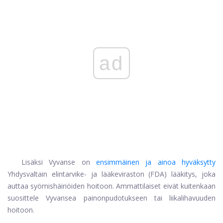
ad
Lisäksi Vyvanse on
ensimmäinen ja ainoa hyväksytty
Yhdysvaltain elintarvike- ja lääkeviraston (FDA) lääkitys, joka
auttaa syömishäiriöiden hoitoon. Ammattilaiset eivät kuitenkaan
suosittele Vyvansea painonpudotukseen tai liikalihavuuden
hoitoon.