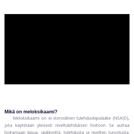
ad
Mikä on meloksikaami?
Meloksikaami on ei-steroidinen tulehduskipulääke (NSAID),
jota käytetään yleisesti niveltulehduksen hoitoon. Se auttaa
hoitamaan kipua, jäykkyyttä, tulehdusta ja nivelten turvotusta.