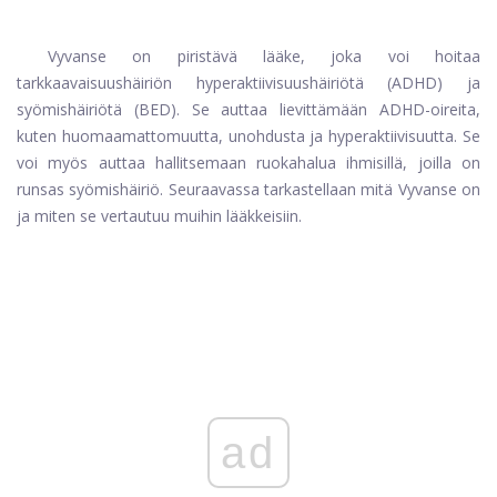
Vyvanse on piristävä lääke, joka voi hoitaa
tarkkaavaisuushäiriön hyperaktiivisuushäiriötä (ADHD) ja
syömishäiriötä (BED). Se auttaa lievittämään ADHD-oireita,
kuten huomaamattomuutta, unohdusta ja hyperaktiivisuutta. Se
voi myös auttaa hallitsemaan ruokahalua ihmisillä, joilla on
runsas syömishäiriö. Seuraavassa tarkastellaan mitä Vyvanse on
ja miten se vertautuu muihin lääkkeisiin.
ad