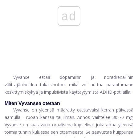
ad
Vyvanse estää dopamiinin ja noradrenaliinin
välittäjäaineiden takaisinoton, mikä voi auttaa parantamaan
keskittymiskykyä ja impulsiivista käyttäytymistä ADHD-potilailla.
Miten Vyvansea otetaan
Vyvanse on yleensä määrätty otettavaksi kerran päivässä
aamulla - ruoan kanssa tai ilman. Annos vaihtelee 30-70 mg.
Vyvanse on saatavana oraalisena kapselina, joka alkaa yleensä
toimia tunnin kuluessa sen ottamisesta. Se saavuttaa huippunsa