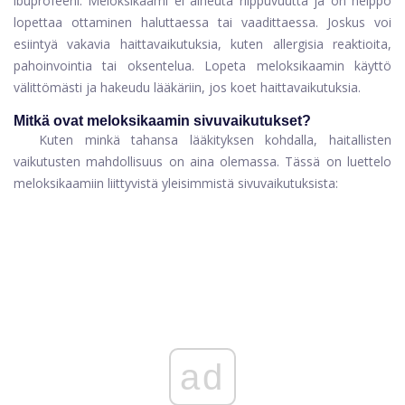
ibuprofeeni. Meloksikaami ei aiheuta riippuvuutta ja on helppo
lopettaa ottaminen haluttaessa tai vaadittaessa. Joskus voi
esiintyä vakavia haittavaikutuksia, kuten allergisia reaktioita,
pahoinvointia tai oksentelua. Lopeta meloksikaamin käyttö
välittömästi ja hakeudu lääkäriin, jos koet haittavaikutuksia.
Mitkä ovat meloksikaamin sivuvaikutukset?
Kuten minkä tahansa lääkityksen kohdalla, haitallisten
vaikutusten mahdollisuus on aina olemassa. Tässä on luettelo
meloksikaamiin liittyvistä yleisimmistä sivuvaikutuksista:
ad