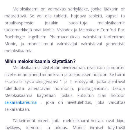
Meloksikaami on voimakas särkylääke, jonka lääkärin on
määrättävä. Se voi olla tabletti, hajoava tabletti, kapseli tai
oraalisuspensio. Joitakin suosittuja meloksikaamin
tuotemerkkejä ovat Mobic, Vivlodex ja Meloxicam Comfort Pac.
Boehringer Ingelheim Pharmaceuticals valmistaa tuotenimeä
Mobic, ja monet muut valmistajat valmistavat geneeristä
meloksikaamia.
Mihin meloksikaamia käytetään?
Meloksikaamia käytetään nivelreuman, nivelrikon ja nuorten
nivelreuman aiheuttaman kivun ja tulehduksen hoitoon. Se toimii
estämällä syklo-oksigenaasi 1 ja 2 -entsyymit, jotka alentavat
tulehdusta aiheuttavan hormonin, prostaglandiinin, tasoja.
Meloksikaamia käytetään joskus kutsutun tilan hoitoon
selkärankareuma
, joka on niveltulehdus, joka vaikuttaa
selkärankaan.
Tärkeimmät oireet, joita meloksikaami hoitaa, ovat kipu,
jäykkyys, turvotus ja arkuus. Monet ihmiset käyttävät