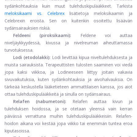
sydänkohtauksia kuin muut tulehduskipulääkkeet. Tarkista
meloksikaami vs. Celebrex
lisätietoja meloksikaamin ja
Celebrexin eroista. Sen on kuitenkin osoitettu lisäävän
sydänsairauksien riskiä.
Feldeeni (piroksikaami):
Feldene voi auttaa
niveljäykkyydessä, kivussa ja nivelreuman aiheuttamassa
turvotuksessa.
Lodi (etodolakki):
Lodi lievittää kipua niveltulehduksesta ja
muista sairauksista. Terapeuttisten tulosten saaminen voi viedä
jopa kaksi viikkoa, ja Lodineeseen liittyy joitain vakavia
sivuvaikutuksia, kuten sydänkohtauksia ja aivohalvauksia. On
tärkeää keskustella lääketieteen ammattilaisen kanssa, jos aiot
ottaa tulehduskipulääkkeitä ja sinulla on sydänsairaus.
Relafen (nabumetoni):
Relafen auttaa kivun ja
tulehduksen hoidossa, ja se otetaan yleensä vain kerran
päivässä verrattuna muihin tulehduskipulääkkeisiin. Relafen-
hoidon aikana voi kestää jopa viikko tai enemmän tuntea eroa
kiputasoissa.