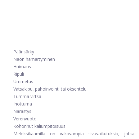
Päänsärky
Näön hämärtyminen
Huimaus
Ripuli
Ummetus
Vatsakipu, pahoinvointi tai oksentelu
Tumma virtsa
Ihottuma
Närästys
Verenvuoto
Kohonnut kaliumpitoisuus
Meloksikaamilla on vakavampia sivuvaikutuksia, jotka