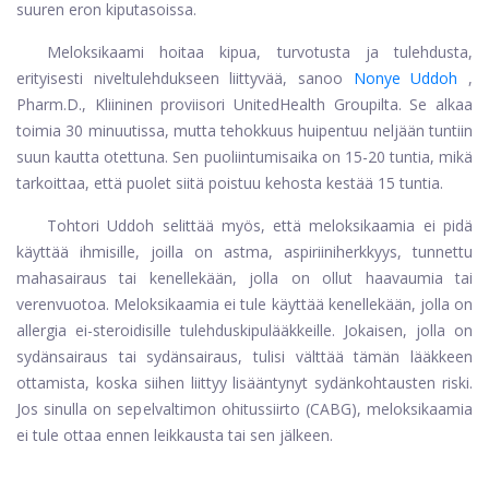
suuren eron kiputasoissa.
Meloksikaami hoitaa kipua, turvotusta ja tulehdusta,
erityisesti niveltulehdukseen liittyvää, sanoo
Nonye Uddoh
,
Pharm.D., Kliininen proviisori UnitedHealth Groupilta. Se alkaa
toimia 30 minuutissa, mutta tehokkuus huipentuu neljään tuntiin
suun kautta otettuna. Sen puoliintumisaika on 15-20 tuntia, mikä
tarkoittaa, että puolet siitä poistuu kehosta kestää 15 tuntia.
Tohtori Uddoh selittää myös, että meloksikaamia ei pidä
käyttää ihmisille, joilla on astma, aspiriiniherkkyys, tunnettu
mahasairaus tai kenellekään, jolla on ollut haavaumia tai
verenvuotoa. Meloksikaamia ei tule käyttää kenellekään, jolla on
allergia ei-steroidisille tulehduskipulääkkeille. Jokaisen, jolla on
sydänsairaus tai sydänsairaus, tulisi välttää tämän lääkkeen
ottamista, koska siihen liittyy lisääntynyt sydänkohtausten riski.
Jos sinulla on sepelvaltimon ohitussiirto (CABG), meloksikaamia
ei tule ottaa ennen leikkausta tai sen jälkeen.