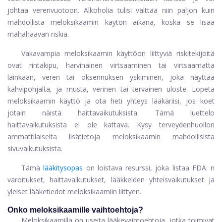
johtaa verenvuotoon. Alkoholia tulisi välttää niin paljon kuin
mahdollista meloksikaamin käytön aikana, koska se lisää
mahahaavan riskiä.
Vakavampia meloksikaamin käyttöön liittyviä riskitekijöitä
ovat rintakipu, harvinainen virtsaaminen tai virtsaamatta
lainkaan, veren tai oksennuksen yskiminen, joka näyttää
kahvipohjalta, ja musta, verinen tai tervainen uloste. Lopeta
meloksikaamin käyttö ja ota heti yhteys lääkäriisi, jos koet
jotain näistä haittavaikutuksista. Tämä luettelo
haittavaikutuksista ei ole kattava. Kysy terveydenhuollon
ammattilaiselta lisätietoja meloksikaamin mahdollisista
sivuvaikutuksista.
Tämä
lääkitysopas
on loistava resurssi, joka listaa FDA: n
varoitukset, haittavaikutukset, lääkkeiden yhteisvaikutukset ja
yleiset lääketiedot meloksikaamiin liittyen.
Onko meloksikaamille vaihtoehtoja?
Meloksikaamilla on useita lääkevaihtoehtoja, jotka toimivat