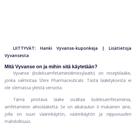
LIITTYVÄT:
Hanki Vyvanse-kuponkeja
|
Lisätietoja
Vyvansesta
Mitä Vyvanse on ja mihin sitä käytetään?
Vyvanse (lisdeksamfetamiinidimesylaatti) on reseptilääke,
jonka valmistaa Shire Pharmaceuticals. Tästä lääkityksestä ei
ole olemassa yleistä versiota.
Tämä piristävä lääke sisältää lisdeksamfetamiinia,
amfetamiinin aihiolääkettä. Se on aikataulun II mukainen aine,
jolla on suuri väärinkäytön, väärinkäytön ja riippuvuuden
mahdollisuus.