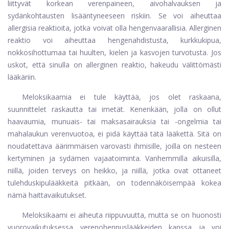
liittyvät korkean verenpaineen, aivohalvauksen ja
sydänkohtausten lisääntyneeseen riskiin. Se voi aiheuttaa
allergisia reaktioita, jotka voivat olla hengenvaarallisia. Allerginen
reaktio voi aiheuttaa hengenahdistusta, kurkkukipua,
nokkosihottumaa tai huulten, kielen ja kasvojen turvotusta. Jos
uskot, että sinulla on allerginen reaktio, hakeudu välittömästi
lääkäriin.
Meloksikaamia ei tule käyttää, jos olet raskaana,
suunnittelet raskautta tai imetät. Kenenkään, jolla on ollut
haavaumia, munuais- tai maksasairauksia tai -ongelmia tai
mahalaukun verenvuotoa, ei pidä käyttää tätä lääkettä. Sitä on
noudatettava äärimmäisen varovasti ihmisille, joilla on nesteen
kertyminen ja sydämen vajaatoiminta. Vanhemmilla aikuisilla,
niillä, joiden terveys on heikko, ja niillä, jotka ovat ottaneet
tulehduskipulääkkeitä pitkään, on todennäköisempää kokea
nämä haittavaikutukset.
Meloksikaami ei aiheuta riippuvuutta, mutta se on huonosti
vuorovaikutuksessa verenohennuslääkkeiden kanssa ja voi