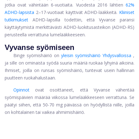
jotka ovat vähintään 6-vuotiaita. Vuodesta 2016 lähtien
62%
ADHD-lapsista
2–17-vuotiaat käyttivät ADHD-lääkkeitä.
Kliiniset
tutkimukset
ADHD-lapsilla todettiin, että Vyvanse paransi
käyttäytymistä merkittävästi ADHD-luokitusasteikon (ADHD-RS)
perusteella verrattuna lumelääkkeeseen.
Vyvanse syömiseen
Binge syömishäiriö on
yleisin syömishäiriö Yhdysvalloissa
,
ja sille on ominaista syödä suuria määriä ruokaa lyhyinä aikoina.
Ihmiset, joilla on runsas syömishäiriö, tuntevat usein hallinnan
puutteen ruokahalustaan.
Opinnot
ovat osoittaneet, että Vyvanse vähentää
syömispäivien määrää viikossa lumelääkkeeseen verrattuna. Se
päätyi siihen, että 50-70 mg päivässä on hyödyllistä niille, joilla
on kohtalainen tai vaikea ahmimishäiriö.