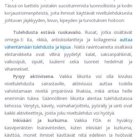
Tässä on luettelo joistakin suosituimmista luonnollisista ja kodin
korjaustoimenpiteistä, joita ihmiset käyttävät niveltulehduksesta
johtuvan jäykkyyden, kivun, kipeyden ja turvotuksen hoitoon:
Tulehdusta estävä ruokavalio.
Ruoat, jotka sisältävät
omega-3: ita, rikkiä, antioksidantteja ja kollageenia
auttaa
vähentämään tulehdusta ja kipua
. Näitä ravintoaineita sisältäviä
elintarvikkeita ovat villinä pyydetyt kalat, saksanpähkinät,
valkosipuli, sipulit, luuliemi sekä tuoreet hedelmät ja
vihannekset.
Pysyy aktiivisena.
Vaikka liikunta voi olla kivulias
niveltulehdusta sairastaville, aktiivisuus auttaa todella
vahvistamaan niveliä ympäröiviä lihaksia, mikä antaa heille
enemmän tukea. Säännöllinen liikunta alentaa tulehdustasoa
kehossa. Venytys, kävely, voimaharjoittelu, pyöräily ja uinti ovat
kaikki aktiviteetteja, joista joku niveltulehdus voi hyötyä.
Inkivääri ja kurkuma.
Vaikka FDA ei hyväksy
kasviperäisten lisäravinteiden, kuten inkivääri ja kurkuma,
käyttöä, monet ihmiset käyttävät niitä edelleen ja hyötyvät