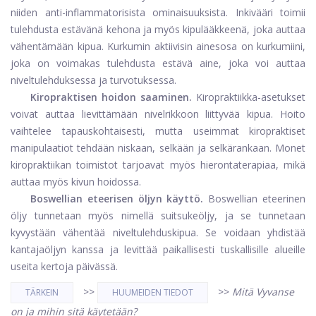
niiden anti-inflammatorisista ominaisuuksista. Inkivääri toimii
tulehdusta estävänä kehona ja myös kipulääkkeenä, joka auttaa
vähentämään kipua. Kurkumin aktiivisin ainesosa on kurkumiini,
joka on voimakas tulehdusta estävä aine, joka voi auttaa
niveltulehduksessa ja turvotuksessa.
Kiropraktisen hoidon saaminen.
Kiropraktiikka-asetukset
voivat auttaa lievittämään nivelrikkoon liittyvää kipua. Hoito
vaihtelee tapauskohtaisesti, mutta useimmat kiropraktiset
manipulaatiot tehdään niskaan, selkään ja selkärankaan. Monet
kiropraktiikan toimistot tarjoavat myös hierontaterapiaa, mikä
auttaa myös kivun hoidossa.
Boswellian eteerisen öljyn käyttö.
Boswellian eteerinen
öljy tunnetaan myös nimellä suitsukeöljy, ja se tunnetaan
kyvystään vähentää niveltulehduskipua. Se voidaan yhdistää
kantajaöljyn kanssa ja levittää paikallisesti tuskallisille alueille
useita kertoja päivässä.
>>
>>
Mitä Vyvanse
TÄRKEIN
HUUMEIDEN TIEDOT
on ja mihin sitä käytetään?