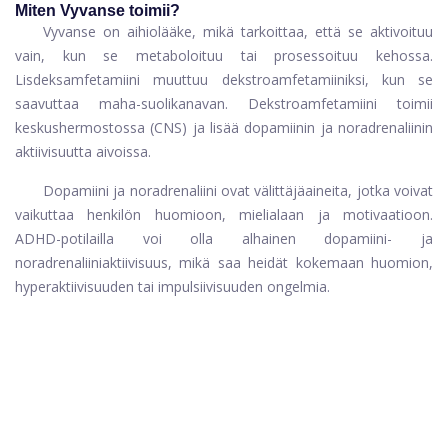
Miten Vyvanse toimii?
Vyvanse on aihiolääke, mikä tarkoittaa, että se aktivoituu
vain, kun se metaboloituu tai prosessoituu kehossa.
Lisdeksamfetamiini muuttuu dekstroamfetamiiniksi, kun se
saavuttaa maha-suolikanavan. Dekstroamfetamiini toimii
keskushermostossa (CNS) ja lisää dopamiinin ja noradrenaliinin
aktiivisuutta aivoissa.
Dopamiini ja noradrenaliini ovat välittäjäaineita, jotka voivat
vaikuttaa henkilön huomioon, mielialaan ja motivaatioon.
ADHD-potilailla voi olla alhainen dopamiini- ja
noradrenaliiniaktiivisuus, mikä saa heidät kokemaan huomion,
hyperaktiivisuuden tai impulsiivisuuden ongelmia.