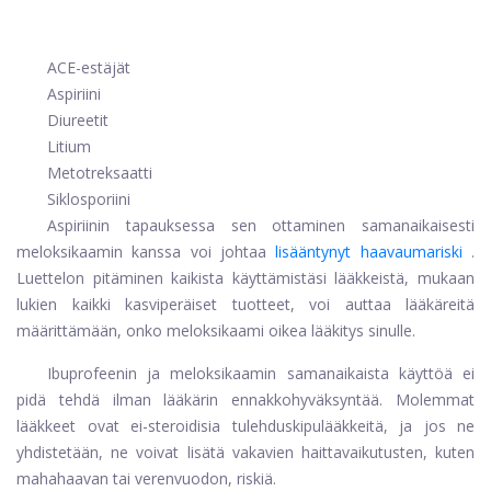
ACE-estäjät
Aspiriini
Diureetit
Litium
Metotreksaatti
Siklosporiini
Aspiriinin tapauksessa sen ottaminen samanaikaisesti
meloksikaamin kanssa voi johtaa
lisääntynyt haavaumariski
.
Luettelon pitäminen kaikista käyttämistäsi lääkkeistä, mukaan
lukien kaikki kasviperäiset tuotteet, voi auttaa lääkäreitä
määrittämään, onko meloksikaami oikea lääkitys sinulle.
Ibuprofeenin ja meloksikaamin samanaikaista käyttöä ei
pidä tehdä ilman lääkärin ennakkohyväksyntää. Molemmat
lääkkeet ovat ei-steroidisia tulehduskipulääkkeitä, ja jos ne
yhdistetään, ne voivat lisätä vakavien haittavaikutusten, kuten
mahahaavan tai verenvuodon, riskiä.