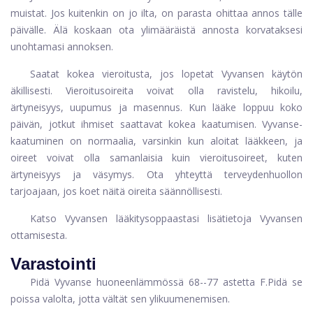
muistat. Jos kuitenkin on jo ilta, on parasta ohittaa annos tälle
päivälle. Älä koskaan ota ylimääräistä annosta korvataksesi
unohtamasi annoksen.
Saatat kokea vieroitusta, jos lopetat Vyvansen käytön
äkillisesti. Vieroitusoireita voivat olla ravistelu, hikoilu,
ärtyneisyys, uupumus ja masennus. Kun lääke loppuu koko
päivän, jotkut ihmiset saattavat kokea kaatumisen. Vyvanse-
kaatuminen on normaalia, varsinkin kun aloitat lääkkeen, ja
oireet voivat olla samanlaisia ​​kuin vieroitusoireet, kuten
ärtyneisyys ja väsymys. Ota yhteyttä terveydenhuollon
tarjoajaan, jos koet näitä oireita säännöllisesti.
Katso Vyvansen lääkitysoppaastasi lisätietoja Vyvansen
ottamisesta.
Varastointi
Pidä Vyvanse huoneenlämmössä 68--77 astetta F.Pidä se
poissa valolta, jotta vältät sen ylikuumenemisen.