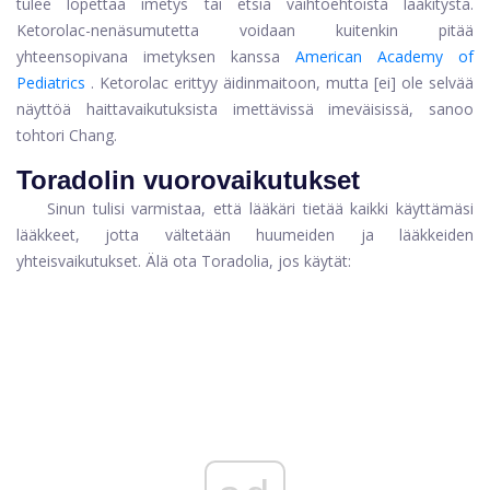
tulee lopettaa imetys tai etsiä vaihtoehtoista lääkitystä.
Ketorolac-nenäsumutetta voidaan kuitenkin pitää
yhteensopivana imetyksen kanssa
American Academy of
Pediatrics
. Ketorolac erittyy äidinmaitoon, mutta [ei] ole selvää
näyttöä haittavaikutuksista imettävissä imeväisissä, sanoo
tohtori Chang.
Toradolin vuorovaikutukset
Sinun tulisi varmistaa, että lääkäri tietää kaikki käyttämäsi
lääkkeet, jotta vältetään huumeiden ja lääkkeiden
yhteisvaikutukset. Älä ota Toradolia, jos käytät: