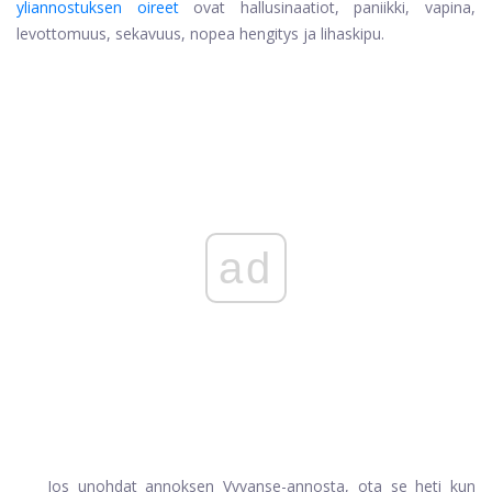
yliannostuksen oireet
ovat hallusinaatiot, paniikki, vapina,
levottomuus, sekavuus, nopea hengitys ja lihaskipu.
ad
Jos unohdat annoksen Vyvanse-annosta, ota se heti kun