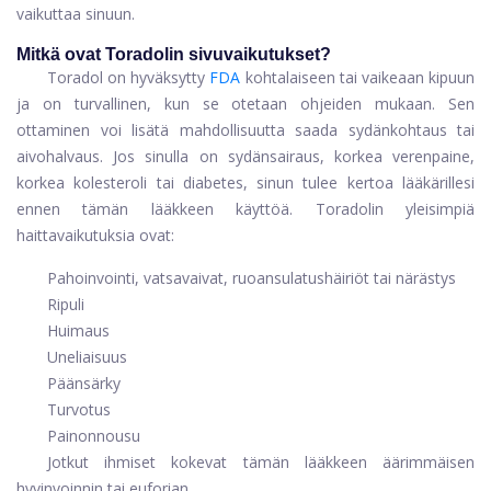
vaikuttaa sinuun.
Mitkä ovat Toradolin sivuvaikutukset?
Toradol on hyväksytty
FDA
kohtalaiseen tai vaikeaan kipuun
ja on turvallinen, kun se otetaan ohjeiden mukaan. Sen
ottaminen voi lisätä mahdollisuutta saada sydänkohtaus tai
aivohalvaus. Jos sinulla on sydänsairaus, korkea verenpaine,
korkea kolesteroli tai diabetes, sinun tulee kertoa lääkärillesi
ennen tämän lääkkeen käyttöä. Toradolin yleisimpiä
haittavaikutuksia ovat:
Pahoinvointi, vatsavaivat, ruoansulatushäiriöt tai närästys
Ripuli
Huimaus
Uneliaisuus
Päänsärky
Turvotus
Painonnousu
Jotkut ihmiset kokevat tämän lääkkeen äärimmäisen
hyvinvoinnin tai euforian.