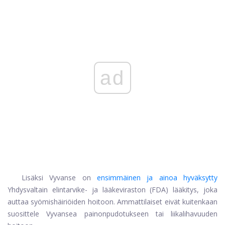
ad
Lisäksi Vyvanse on
ensimmäinen ja ainoa hyväksytty
Yhdysvaltain elintarvike- ja lääkeviraston (FDA) lääkitys, joka
auttaa syömishäiriöiden hoitoon. Ammattilaiset eivät kuitenkaan
suosittele Vyvansea painonpudotukseen tai liikalihavuuden