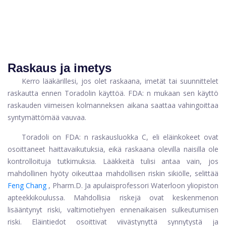
Raskaus ja imetys
Kerro lääkärillesi, jos olet raskaana, imetät tai suunnittelet
raskautta ennen Toradolin käyttöä. FDA: n mukaan sen käyttö
raskauden viimeisen kolmanneksen aikana saattaa vahingoittaa
syntymättömää vauvaa.
Toradoli on FDA: n raskausluokka C, eli eläinkokeet ovat
osoittaneet haittavaikutuksia, eikä raskaana olevilla naisilla ole
kontrolloituja tutkimuksia. Lääkkeitä tulisi antaa vain, jos
mahdollinen hyöty oikeuttaa mahdollisen riskin sikiölle, selittää
Feng Chang
, Pharm.D. Ja apulaisprofessori Waterloon yliopiston
apteekkikoulussa. Mahdollisia riskejä ovat keskenmenon
lisääntynyt riski, valtimotiehyen ennenaikaisen sulkeutumisen
riski. Eläintiedot osoittivat viivästynyttä synnytystä ja