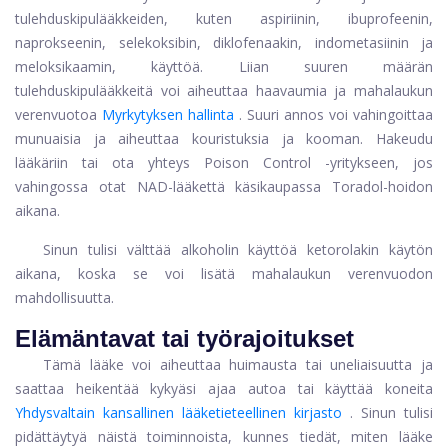
tulehduskipulääkkeiden, kuten aspiriinin, ibuprofeenin,
naprokseenin, selekoksibin, diklofenaakin, indometasiinin ja
meloksikaamin, käyttöä. Liian suuren määrän
tulehduskipulääkkeitä voi aiheuttaa haavaumia ja mahalaukun
verenvuotoa
Myrkytyksen hallinta
. Suuri annos voi vahingoittaa
munuaisia ​​ja aiheuttaa kouristuksia ja kooman. Hakeudu
lääkäriin tai ota yhteys Poison Control -yritykseen, jos
vahingossa otat NAD-lääkettä käsikaupassa Toradol-hoidon
aikana.
Sinun tulisi välttää alkoholin käyttöä ketorolakin käytön
aikana, koska se voi lisätä mahalaukun verenvuodon
mahdollisuutta.
Elämäntavat tai työrajoitukset
Tämä lääke voi aiheuttaa huimausta tai uneliaisuutta ja
saattaa heikentää kykyäsi ajaa autoa tai käyttää koneita
Yhdysvaltain kansallinen lääketieteellinen kirjasto
. Sinun tulisi
pidättäytyä näistä toiminnoista, kunnes tiedät, miten lääke