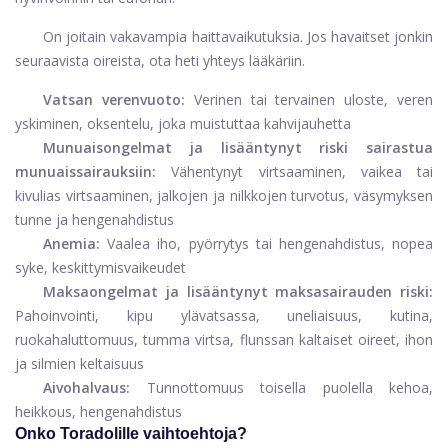
On joitain vakavampia haittavaikutuksia. Jos havaitset jonkin
seuraavista oireista, ota heti yhteys lääkäriin.
Vatsan verenvuoto:
Verinen tai tervainen uloste, veren
yskiminen, oksentelu, joka muistuttaa kahvijauhetta
Munuaisongelmat ja lisääntynyt riski sairastua
munuaissairauksiin:
Vähentynyt virtsaaminen, vaikea tai
kivulias virtsaaminen, jalkojen ja nilkkojen turvotus, väsymyksen
tunne ja hengenahdistus
Anemia:
Vaalea iho, pyörrytys tai hengenahdistus, nopea
syke, keskittymisvaikeudet
Maksaongelmat ja lisääntynyt maksasairauden riski:
Pahoinvointi, kipu ylävatsassa, uneliaisuus, kutina,
ruokahaluttomuus, tumma virtsa, flunssan kaltaiset oireet, ihon
ja silmien keltaisuus
Aivohalvaus:
Tunnottomuus toisella puolella kehoa,
heikkous, hengenahdistus
Onko Toradolille vaihtoehtoja?