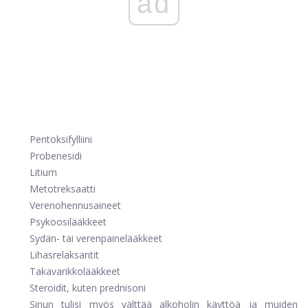
ad
Pentoksifylliini
Probenesidi
Litium
Metotreksaatti
Verenohennusaineet
Psykoosilääkkeet
Sydän- tai verenpainelääkkeet
Lihasrelaksantit
Takavarikkolääkkeet
Steroidit, kuten prednisoni
Sinun tulisi myös välttää alkoholin käyttöä ja muiden