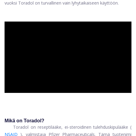
vuoksi Toradol on turvallinen vain lyhytaikaiseen käyttöön.
ad
Mikä on Toradol?
Toradol on reseptilääke, ei-steroidinen tulehduskipulääke (
NSAID
), valmistaja Pfizer Pharmaceuticals. Tämä tuotenimi