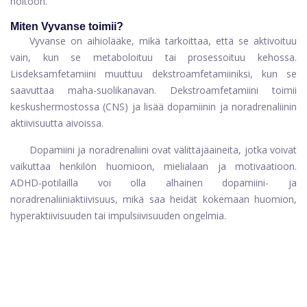
hoitoon.
Miten Vyvanse toimii?
Vyvanse on aihiolääke, mikä tarkoittaa, että se aktivoituu
vain, kun se metaboloituu tai prosessoituu kehossa.
Lisdeksamfetamiini muuttuu dekstroamfetamiiniksi, kun se
saavuttaa maha-suolikanavan. Dekstroamfetamiini toimii
keskushermostossa (CNS) ja lisää dopamiinin ja noradrenaliinin
aktiivisuutta aivoissa.
Dopamiini ja noradrenaliini ovat välittäjäaineita, jotka voivat
vaikuttaa henkilön huomioon, mielialaan ja motivaatioon.
ADHD-potilailla voi olla alhainen dopamiini- ja
noradrenaliiniaktiivisuus, mikä saa heidät kokemaan huomion,
hyperaktiivisuuden tai impulsiivisuuden ongelmia.