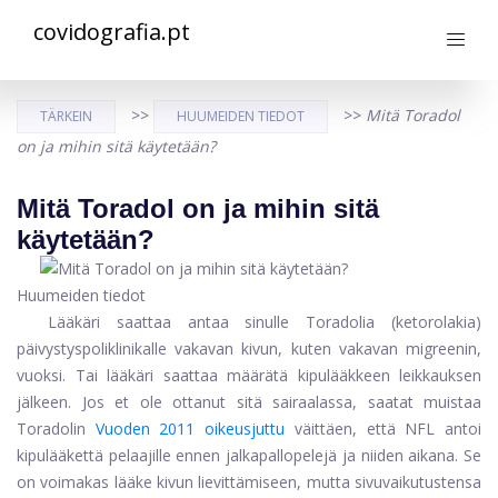
covidografia.pt
>>
>>
Mitä Toradol
TÄRKEIN
HUUMEIDEN TIEDOT
on ja mihin sitä käytetään?
Mitä Toradol on ja mihin sitä
käytetään?
Huumeiden tiedot
Lääkäri saattaa antaa sinulle Toradolia (ketorolakia)
päivystyspoliklinikalle vakavan kivun, kuten vakavan migreenin,
vuoksi. Tai lääkäri saattaa määrätä kipulääkkeen leikkauksen
jälkeen. Jos et ole ottanut sitä sairaalassa, saatat muistaa
Toradolin
Vuoden 2011 oikeusjuttu
väittäen, että NFL antoi
kipulääkettä pelaajille ennen jalkapallopelejä ja niiden aikana. Se
on voimakas lääke kivun lievittämiseen, mutta sivuvaikutustensa