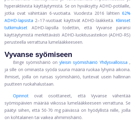
hyperaktiivista käyttäytymistä. Se on hyväksytty ADHD-potilaille,
jotka ovat vähintään 6-vuotiaita. Vuodesta 2016 lähtien
62%
ADHD-lapsista
2–17-vuotiaat käyttivät ADHD-lääkkeitä.
Kliiniset
tutkimukset
ADHD-lapsilla todettiin, että Vyvanse paransi
käyttäytymistä merkittävästi ADHD-luokitusasteikon (ADHD-RS)
perusteella verrattuna lumelääkkeeseen.
Vyvanse syömiseen
Binge syömishäiriö on
yleisin syömishäiriö Yhdysvalloissa
,
ja sille on ominaista syödä suuria määriä ruokaa lyhyinä aikoina.
Ihmiset, joilla on runsas syömishäiriö, tuntevat usein hallinnan
puutteen ruokahalustaan.
Opinnot
ovat osoittaneet, että Vyvanse vähentää
syömispäivien määrää viikossa lumelääkkeeseen verrattuna. Se
päätyi siihen, että 50-70 mg päivässä on hyödyllistä niille, joilla
on kohtalainen tai vaikea ahmimishäiriö.