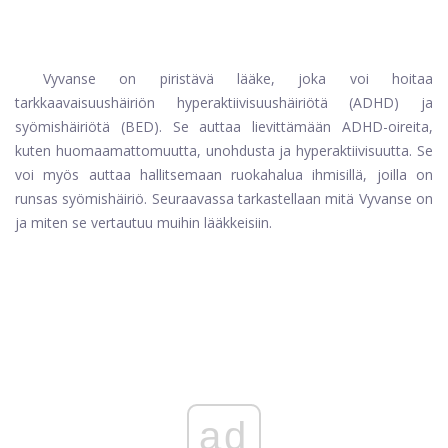
Vyvanse on piristävä lääke, joka voi hoitaa
tarkkaavaisuushäiriön hyperaktiivisuushäiriötä (ADHD) ja
syömishäiriötä (BED). Se auttaa lievittämään ADHD-oireita,
kuten huomaamattomuutta, unohdusta ja hyperaktiivisuutta. Se
voi myös auttaa hallitsemaan ruokahalua ihmisillä, joilla on
runsas syömishäiriö. Seuraavassa tarkastellaan mitä Vyvanse on
ja miten se vertautuu muihin lääkkeisiin.
ad