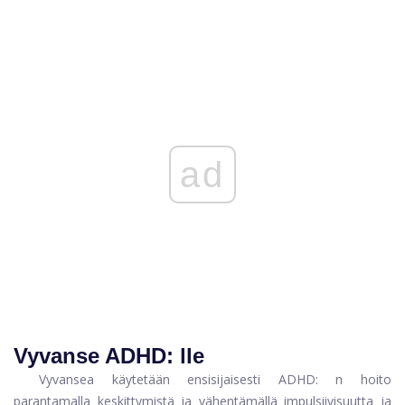
ad
Vyvanse ADHD: lle
Vyvansea käytetään ensisijaisesti
ADHD: n hoito
parantamalla keskittymistä ja vähentämällä impulsiivisuutta ja