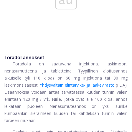
Toradol-annokset
Toradolia on saatavana injektiona, laskimoon,
nenäsumutteena ja tabletteina. Tyypillinen aloitusannos
aikuiselle (yli 110 kiloa) on 60 mg injektiona tai 30 mg
laskimonsisäisesti
Yhdysvaltain elintarvike- ja lääkevirasto
(FDA).
Lisäannoksia voidaan antaa tarvittaessa kuuden tunnin välein
enintään 120 mg / vrk. Niille, jotka ovat alle 100 kiloa, annos
leikataan puoleen. Nenäsumuteannos on yksi suihke
kumpaankin sieraimeen kuuden tai kahdeksan tunnin välein
tarpeen mukaan.
Tabletit ovat vain seurantahoitoa varten. Aikuiselle