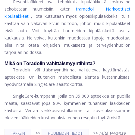
Reseptilääkkeet ovat tehokkaita kipulääkkeitä. Joskus ne
sekoitetaan huumeisiin, kuten
tramadoli
.
Narkoottiset
kipulääkkeet
, jota kutsutaan myös opioidikipulääkkeiksi, tulisi
käyttää vain vakavan kivun hoitoon, johon muut kipulääkkeet
eivät auta. Voit käyttää huumeiden kipulääkkeitä useita
kuukausia. Ne voivat kuitenkin muodostaa tapoja muodostaa,
ellei niitä oteta ohjeiden mukaisesti ja terveydenhuollon
tarjoajan hoidossa.
Mikä on Toradolin vähittäismyyntihinta?
Toradolin vähittäismyyntihinnat vaihtelevat käyttämästäsi
apteekista. On kuitenkin mahdollista alentaa kustannuksiasi
hyödyntämällä SingleCare-säästökorttia.
SingleCare-kumppanit, joilla on 35 000 apteekkia eri puolilla
maata, säästävät jopa 80% kymmenien tuhansien lääkkeiden
käytöstä. Vertaa verkkosivustollamme tai sovelluksessamme
olevien lääkkeiden kustannuksia ennen reseptin täyttämistä.
>>
>>
Mitä Vyvanse
TÄRKEIN
HUUMEIDEN TIEDOT