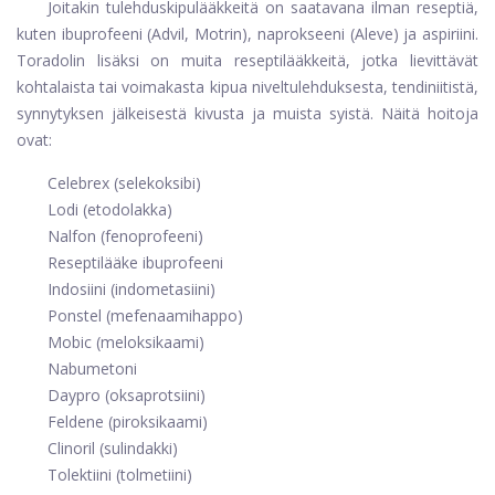
Joitakin tulehduskipulääkkeitä on saatavana ilman reseptiä,
kuten ibuprofeeni (Advil, Motrin), naprokseeni (Aleve) ja aspiriini.
Toradolin lisäksi on muita reseptilääkkeitä, jotka lievittävät
kohtalaista tai voimakasta kipua niveltulehduksesta, tendiniitistä,
synnytyksen jälkeisestä kivusta ja muista syistä. Näitä hoitoja
ovat:
Celebrex (selekoksibi)
Lodi (etodolakka)
Nalfon (fenoprofeeni)
Reseptilääke ibuprofeeni
Indosiini (indometasiini)
Ponstel (mefenaamihappo)
Mobic (meloksikaami)
Nabumetoni
Daypro (oksaprotsiini)
Feldene (piroksikaami)
Clinoril (sulindakki)
Tolektiini (tolmetiini)