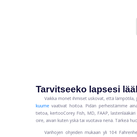
Tarvitseeko lapsesi lää
Vaikka monet ihmiset uskovat, että lämpötila, jo
kuume
vaativat hoitoa. Pidän perheistämme ain
tietoa, kertoo
Corey Fish, MD, FAAP, lastenlääkäri 
oire, aivan kuten yskä tai vuotava nenä. Tärkeä huo
Vanhojen ohjeiden mukaan yli 104 Fahrenhei