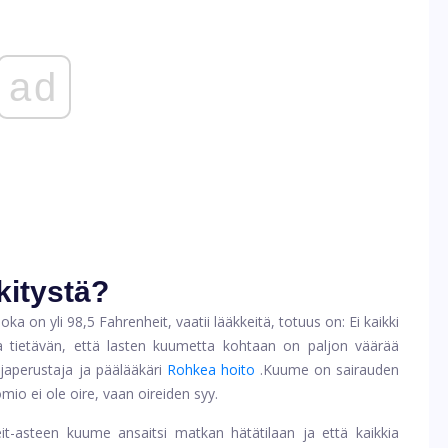
ad
kitystä?
ka on yli 98,5 Fahrenheit, vaatii lääkkeitä, totuus on: Ei kaikki
a tietävän, että lasten kuumetta kohtaan on paljon väärää
ja
perustaja ja päälääkäri
Rohkea hoito
.
Kuume on sairauden
mio ei ole oire, vaan oireiden syy.
t-asteen kuume ansaitsi matkan hätätilaan ja että kaikkia