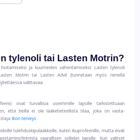
 tylenoli tai Lasten Motrin?
n hoitamiseksi ja kuumeiden vähentämiseksi:
Lasten tylenoli
Lasten Motrin
tai
Lasten Advil
(tunnetaan myös nimellä
tettäessä valittavaa:
eeni) ovat turvallisia useimmille lapsille tarkistettuaan
, että heillä ei ole lääketieteellistä tilaa, joka on vasta-
ustaja
Ikon terveys
.
idisille tulehduskipulääkkeille, kuten ibuprofeenille, mutta eivät
etaminofeenista vaarallisen joillekin lapsille. Kun valitset