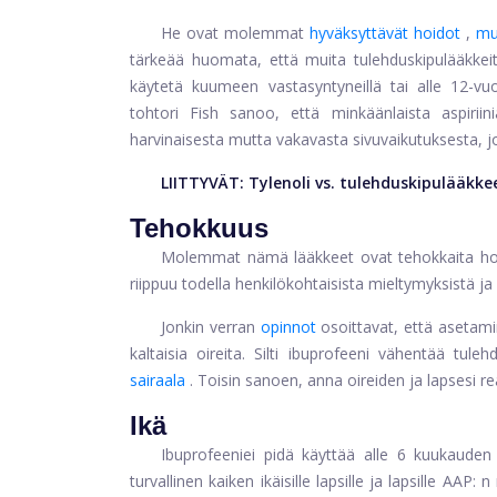
He ovat molemmat
hyväksyttävät hoidot
,
mu
tärkeää huomata, että muita tulehduskipulääkkeitä e
käytetä kuumeen vastasyntyneillä tai alle 12-vuot
tohtori Fish sanoo, että minkäänlaista aspiriin
harvinaisesta mutta vakavasta sivuvaikutuksesta, 
LIITTYVÄT:
Tylenoli vs. tulehduskipulääkke
Tehokkuus
Molemmat nämä lääkkeet ovat tehokkaita hoid
riippuu todella henkilökohtaisista mieltymyksistä ja s
Jonkin verran
opinnot
osoittavat, että asetam
kaltaisia ​​oireita. Silti ibuprofeeni vähentää t
sairaala
. Toisin sanoen, anna oireiden ja lapsesi 
Ikä
Ibuprofeeni
ei pidä käyttää alle 6 kuukauden ik
turvallinen kaiken ikäisille lapsille ja lapsille AA