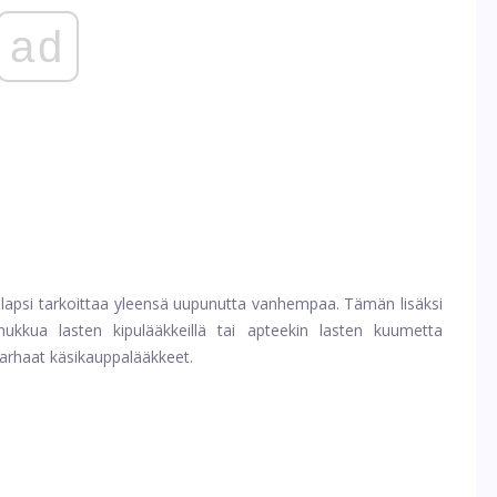
ad
yt lapsi tarkoittaa yleensä uupunutta vanhempaa. Tämän lisäksi
ukkua lasten kipulääkkeillä tai apteekin lasten kuumetta
 parhaat käsikauppalääkkeet.