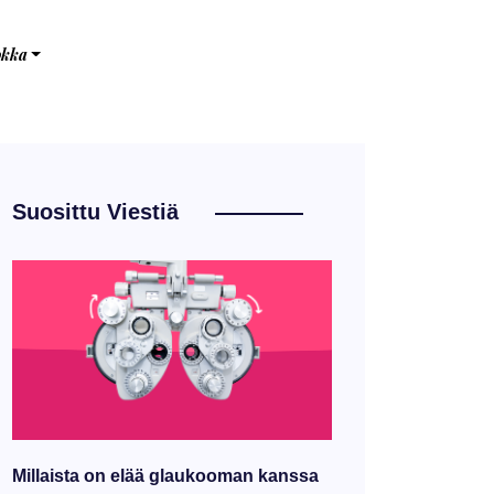
okka
Suosittu Viestiä
Millaista on elää glaukooman kanssa