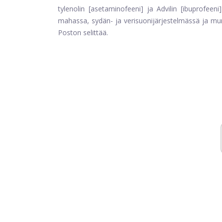
tylenolin [asetaminofeeni] ja Advilin [ibuprofeen
mahassa, sydän- ja verisuonijärjestelmässä ja munu
Poston selittää.