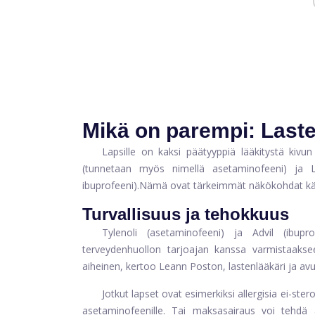
Mikä on parempi: Lasten
Lapsille on kaksi päätyyppiä lääkitystä kivu
(tunnetaan myös nimellä asetaminofeeni) ja
ibuprofeeni).
Nämä ovat tärkeimmät näkökohdat käy
Turvallisuus ja tehokkuus
Tylenoli (asetaminofeeni) ja Advil (ibuprof
terveydenhuollon tarjoajan kanssa varmistaakseen
aiheinen, kertoo Leann Poston, lastenlääkäri ja av
Jotkut lapset ovat esimerkiksi allergisia ei-stero
asetaminofeenille. Tai maksasairaus voi tehdä as