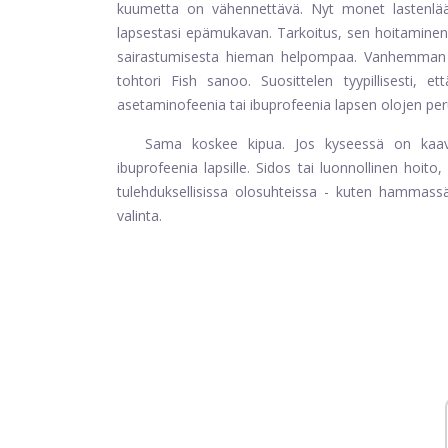
kuumetta on vähennettävä. Nyt monet lastenlääk
lapsestasi epämukavan. Tarkoitus, sen hoitaminen
sairastumisesta hieman helpompaa. Vanhemman e
tohtori Fish sanoo. Suosittelen tyypillisesti,
asetaminofeenia tai ibuprofeenia lapsen olojen per
Sama koskee kipua. Jos kyseessä on kaavitt
ibuprofeenia lapsille. Sidos tai luonnollinen hoi
tulehduksellisissa olosuhteissa - kuten hammassärk
valinta.