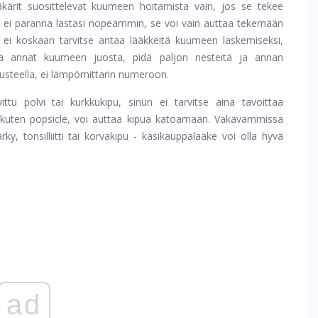
ärit suosittelevat kuumeen hoitamista vain, jos se tekee
 ei paranna lastasi nopeammin, se voi vain auttaa tekemään
i koskaan tarvitse antaa lääkkeitä kuumeen laskemiseksi,
 että annat kuumeen juosta, pidä paljon nesteitä ja annan
usteella, ei lämpömittarin numeroon.
u polvi tai kurkkukipu, sinun ei tarvitse aina tavoittaa
to, kuten popsicle, voi auttaa kipua katoamaan. Vakavammissa
y, tonsilliitti tai korvakipu - käsikauppalääke voi olla hyvä
ad