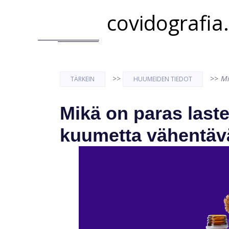
covidografia
>>
>>
Mi
TÄRKEIN
HUUMEIDEN TIEDOT
Mikä on paras laste
kuumetta vähentäv