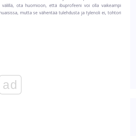
i] välillä, ota huomioon, että ibuprofeeni voi olla vaikeampi
aisissa, mutta se vähentää tulehdusta ja tylenoli ei, tohtori
ad