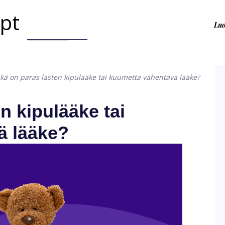
.pt
Lu
kä on paras lasten kipulääke tai kuumetta vähentävä lääke?
n kipulääke tai
ä lääke?