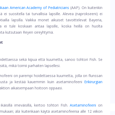
kaan American Academy of Pediatricians
(AAP). On kuitenkin
i suositella tai turvallisia lapsille. Alevea (naprokseeni) ei
iailla lapsilla. Vaikka monet aikuiset tavoittelevat Bayeria,
ia ei tule koskaan antaa lapsille, koska heillä on huolta
jota kutsutaan Reyen oireyhtymä.
et
ettaessa sekä kipua että kuumetta, sanoo tohtori Fish. Se
iitä, mikä toimii parhaiten lapsellesi.
inofeeni on parempi hoidettaessa kuumetta, jolla on flunssan
ulehdusta ja kestää kauemmin kuin asetaminofeeni
Erikirurgian
reaktion aikaisempaan hoitoon oppaasi.
äisillä imeväisillä, kertoo tohtori Fish.
Asetaminofeeni
on
P: n mukaan; älä kuitenkaan käytä asetaminofeenia alle 12 viikon