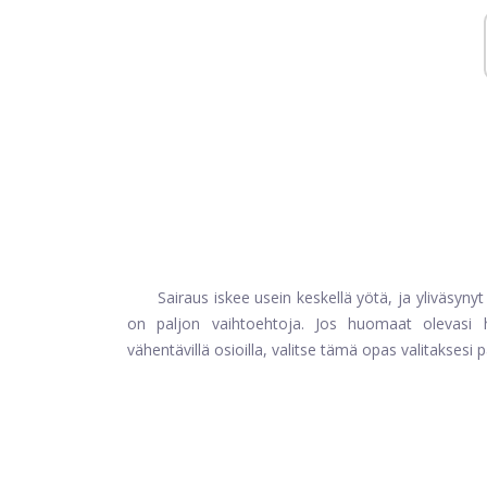
Sairaus iskee usein keskellä yötä, ja yliväsyn
on paljon vaihtoehtoja. Jos huomaat olevasi h
vähentävillä osioilla, valitse tämä opas valitaksesi