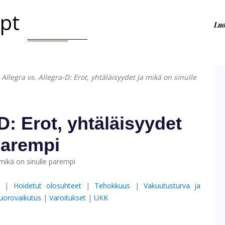
.pt
Lu
>
Allegra vs. Allegra-D: Erot, yhtäläisyydet ja mikä on sinulle
D: Erot, yhtäläisyydet
parempi
|
Hoidetut olosuhteet
|
Tehokkuus
|
Vakuutusturva ja
uorovaikutus
|
Varoitukset
|
UKK