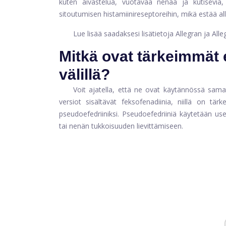
kuten aivastelua, vuotavaa nenää ja kutisevia, v
sitoutumisen histamiinireseptoreihin, mikä estää a
Lue lisää saadaksesi lisätietoja Allegran ja Allegr
Mitkä ovat tärkeimmät e
välillä?
Voit ajatella, että ne ovat käytännössä sama
versiot sisältävät feksofenadiinia, niillä on tä
pseudoefedriiniksi. Pseudoefedriiniä käytetään us
tai nenän tukkoisuuden lievittämiseen.