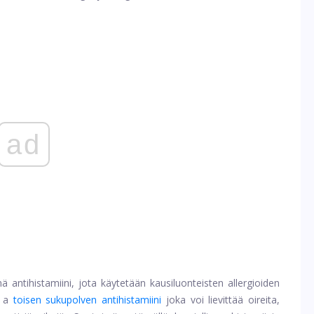
ad
 antihistamiini, jota käytetään kausiluonteisten allergioiden
n a
toisen sukupolven antihistamiini
joka voi lievittää oireita,