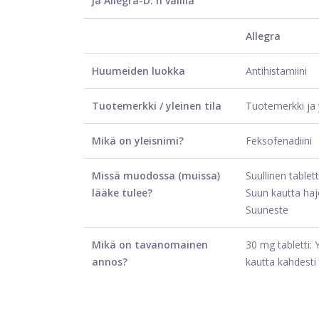
ja Allegra-D: n välillä
Allegra
Huumeiden luokka
Antihistamiini
Tuotemerkki / yleinen tila
Tuotemerkki ja 
Mikä on yleisnimi?
Feksofenadiini
Missä muodossa (muissa)
Suullinen tablett
lääke tulee?
Suun kautta haj
Suuneste
Mikä on tavanomainen
30 mg tabletti: Y
annos?
kautta kahdesti