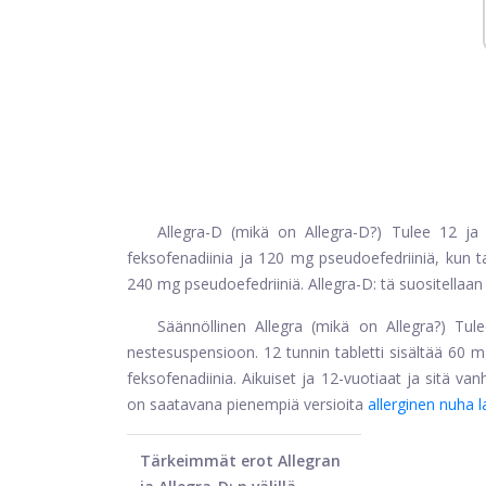
Allegra-D (mikä on Allegra-D?) Tulee 12 ja 
feksofenadiinia ja 120 mg pseudoefedriiniä, kun t
240 mg pseudoefedriiniä. Allegra-D: tä suositellaan vai
Säännöllinen Allegra (mikä on Allegra?) Tule
nestesuspensioon. 12 tunnin tabletti sisältää 60 m
feksofenadiinia. Aikuiset ja 12-vuotiaat ja sitä v
on saatavana pienempiä versioita
allerginen nuha la
Tärkeimmät erot Allegran