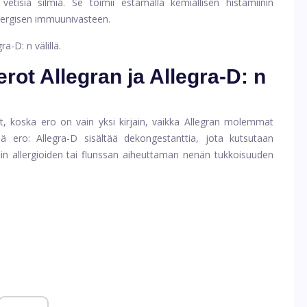
etisiä silmiä. Se toimii estämällä kemiallisen histamiinin
llergisen immuunivasteen.
a-D: n välillä.
rot Allegran ja Allegra-D: n
t, koska ero on vain yksi kirjain, vaikka Allegran molemmat
rkeä ero: Allegra-D sisältää dekongestanttia, jota kutsutaan
ein allergioiden tai flunssan aiheuttaman nenän tukkoisuuden