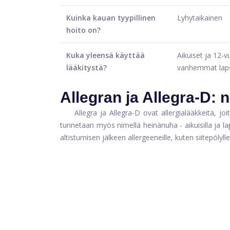
Kuinka kauan tyypillinen
Lyhytaikainen
hoito on?
Kuka yleensä käyttää
Aikuiset ja 12-vu
lääkitystä?
vanhemmat lap
Allegran ja Allegra-D: 
Allegra ja Allegra-D ovat allergialääkkeitä, j
tunnetaan myös nimellä heinänuha - aikuisilla ja laps
altistumisen jälkeen allergeeneille, kuten siitepölylle