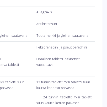
Allegra-D
Antihistamiini
yleinen saatavana
Tuotemerkki ja yleinen saatavana
Feksofenadiini ja pseudoefedriini
i
Oraalinen tabletti, pitkitetysti
oava tabletti
vapauttava
ksi tabletti suun
12 tunnin tabletti: Yksi tabletti suun
 päivässä
kautta kahdesti päivässä
24 tunnin tabletti: Yksi tabletti
suun kautta kerran päivässä