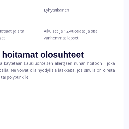
Lyhytaikainen
otiaat ja sitä
Aikuiset ja 12-vuotiaat ja sitä
set
vanhemmat lapset
n hoitamat olosuhteet
oita käytetään kausiluonteisen allergisen nuhan hoitoon - joka
illa. Ne voivat olla hyödyllisiä lääkkeitä, jos sinulla on oireita
 tai pölypunkille.