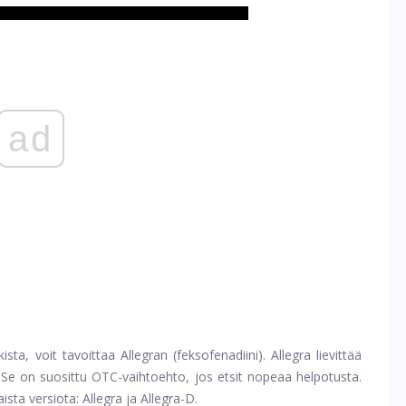
ad
ista, voit tavoittaa Allegran (feksofenadiini). Allegra lievittää
a. Se on suosittu OTC-vaihtoehto, jos etsit nopeaa helpotusta.
sta versiota: Allegra ja Allegra-D.