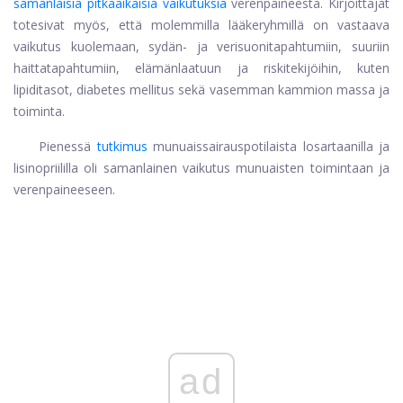
samanlaisia ​​pitkäaikaisia ​​vaikutuksia
verenpaineesta. Kirjoittajat
totesivat myös, että molemmilla lääkeryhmillä on vastaava
vaikutus kuolemaan, sydän- ja verisuonitapahtumiin, suuriin
haittatapahtumiin, elämänlaatuun ja riskitekijöihin, kuten
lipiditasot, diabetes mellitus sekä vasemman kammion massa ja
toiminta.
Pienessä
tutkimus
munuaissairauspotilaista losartaanilla ja
lisinopriililla oli samanlainen vaikutus munuaisten toimintaan ja
verenpaineeseen.
ad