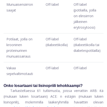
Munuaisensiirron
Off-label
Off-label
saajat
(potilailla, joilla
on elinsiirron
jälkeinen
erytrosytoosi)
Potilaat, joilla on
Off-label
Off-label
krooninen
(diabeetikoilla)
(diabeetikoilla tai
proteinurinen
diabetespotilailla)
munuaissairaus
Vakaa
Off-label
Off-label
sepelvaltimotauti
Onko losartaani tai lisinopriili tehokkaampi?
Tarkasteltaessa 61 tutkimusta, joissa verrattiin ARB: itä
(mukaan lukien losartaani) ACE: n estäjiin (mukaan lukien
lisinopriili), molemmilla lääkeryhmillä havaittiin olevan