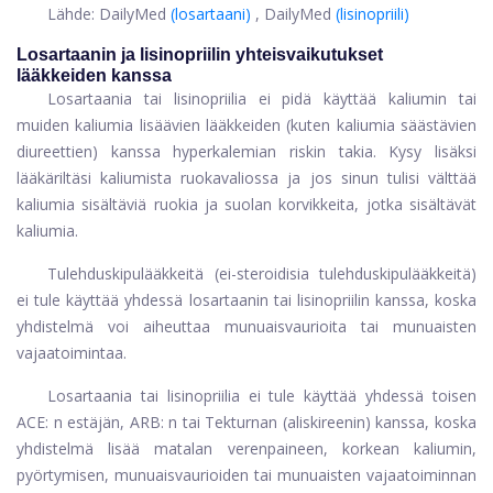
Lähde: DailyMed
(losartaani)
, DailyMed
(lisinopriili)
Losartaanin ja lisinopriilin yhteisvaikutukset
lääkkeiden kanssa
Losartaania tai lisinopriilia ei pidä käyttää kaliumin tai
muiden kaliumia lisäävien lääkkeiden (kuten kaliumia säästävien
diureettien) kanssa hyperkalemian riskin takia. Kysy lisäksi
lääkäriltäsi kaliumista ruokavaliossa ja jos sinun tulisi välttää
kaliumia sisältäviä ruokia ja suolan korvikkeita, jotka sisältävät
kaliumia.
Tulehduskipulääkkeitä (ei-steroidisia tulehduskipulääkkeitä)
ei tule käyttää yhdessä losartaanin tai lisinopriilin kanssa, koska
yhdistelmä voi aiheuttaa munuaisvaurioita tai munuaisten
vajaatoimintaa.
Losartaania tai lisinopriilia ei tule käyttää yhdessä toisen
ACE: n estäjän, ARB: n tai Tekturnan (aliskireenin) kanssa, koska
yhdistelmä lisää matalan verenpaineen, korkean kaliumin,
pyörtymisen, munuaisvaurioiden tai munuaisten vajaatoiminnan