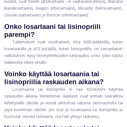
kuullut, ovat Edarbi (atsilsartaani - ei saatavana yleisiä), Atacand
(kandesartaani), Avapro (irbesartaani), Micardis (telmisartaani),
Diovan (valsartaani) ja Benicar (olmesartaani).
Onko losartaani tai lisinopriili
parempi?
Tutkimukset ovat osoittaneet, että ARB-lääkkeillä, kuten
losartaanilla ja ACE-estäjillä, kuten lisinopriililla, on samanlaiset
vaikutukset. Kysy terveydenhuollon tarjoajalta, onko jokin näistä
lääkkeistä oikea sinulle.
Voinko käyttää losartaania tai
lisinopriilia raskauden aikana?
Losartaania tai lisinopriilia ei saa KOSKAAN käyttää
raskauden aikana. Molemmat lääkkeet ovat erittäin vaarallisia
kehittyvälle sikiölle ja voivat aiheuttaa vakavia sikiövaurioita tai
jopa kuoleman sikiölle. Jos otat jo losartaania tai lisinopriilia ja
huomaat olevasi raskaana, ota heti yhteys lääkäriisi.