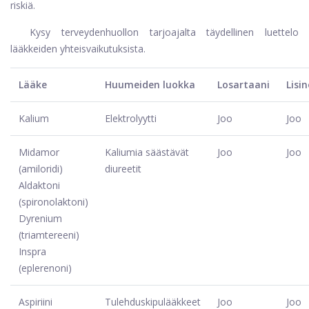
riskiä.
Kysy terveydenhuollon tarjoajalta täydellinen luettelo
lääkkeiden yhteisvaikutuksista.
Lääke
Huumeiden luokka
Losartaani
Lisin
Kalium
Elektrolyytti
Joo
Joo
Midamor
Kaliumia säästävät
Joo
Joo
(amiloridi)
diureetit
Aldaktoni
(spironolaktoni)
Dyrenium
(triamtereeni)
Inspra
(eplerenoni)
Aspiriini
Tulehduskipulääkkeet
Joo
Joo