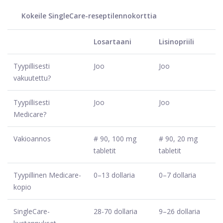
Kokeile SingleCare-reseptilennokorttia
Losartaani
Lisinopriili
Tyypillisesti
Joo
Joo
vakuutettu?
Tyypillisesti
Joo
Joo
Medicare?
Vakioannos
# 90, 100 mg
# 90, 20 mg
tabletit
tabletit
Tyypillinen Medicare-
0–13 dollaria
0–7 dollaria
kopio
SingleCare-
28-70 dollaria
9–26 dollaria