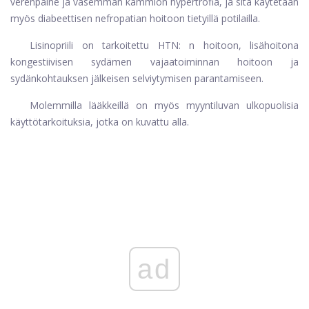
verenpaine ja vasemman kammion hypertrofia, ja sitä käytetään
myös diabeettisen nefropatian hoitoon tietyillä potilailla.
Lisinopriili on tarkoitettu HTN: n hoitoon, lisähoitona
kongestiivisen sydämen vajaatoiminnan hoitoon ja
sydänkohtauksen jälkeisen selviytymisen parantamiseen.
Molemmilla lääkkeillä on myös myyntiluvan ulkopuolisia
käyttötarkoituksia, jotka on kuvattu alla.
ad