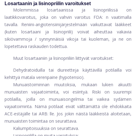
Losartaanin ja lisinopriilin varoitukset
Molemmissa losartaanissa ja lisinopriilissä on
laatikkovaroitus, joka on vahvin varoitus FDA: n vaatimalla
tavalla. Reniini-angiotensiinijärjestelmään vaikuttavat lääkkeet
(kuten losartaani ja lisinopriili) voivat aiheuttaa vakavia
sikiövammoja / synnynnäisiä vikoja tai kuoleman, ja ne on
lopetettava raskauden todettua.
Muut losartaaniin ja lisinopriiliin liittyvät varoitukset:
Dehydratoiduilla tai diureetteja käyttävillä potilailla voi
kehittyä matala verenpaine (hypotensio).
Munuaistoiminnan muutoksia, mukaan lukien akuutti
munuaisten vajaatoiminta, voi esiintyä. Riski on suurempi
potilailla, joilla on munuaisongelmia tai vaikea sydämen
vajaatoiminta. Nämä potilaat eivät välttämättä ole ehdokkaita
ACE-estäjälle tai ARB: lle. Jos jokin näistä lääkkeistä aloitetaan,
munuaisten toimintaa on seurattava.
Kaliumpitoisuuksia on seurattava.
Lisinopriililla on muita varoituksia: