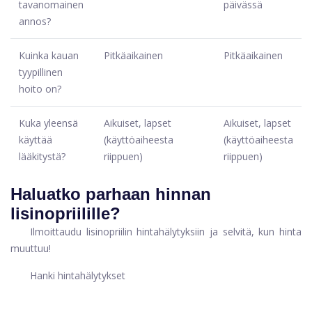
tavanomainen
päivässä
annos?
Kuinka kauan
Pitkäaikainen
Pitkäaikainen
tyypillinen
hoito on?
Kuka yleensä
Aikuiset, lapset
Aikuiset, lapset
käyttää
(käyttöaiheesta
(käyttöaiheesta
lääkitystä?
riippuen)
riippuen)
Haluatko parhaan hinnan
lisinopriilille?
Ilmoittaudu lisinopriilin hintahälytyksiin ja selvitä, kun hinta
muuttuu!
Hanki hintahälytykset