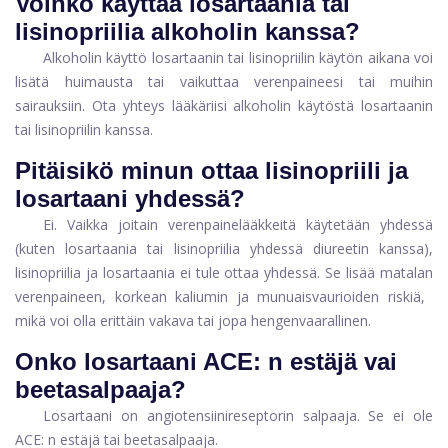
Voinko käyttää losartaania tai
lisinopriilia alkoholin kanssa?
Alkoholin käyttö losartaanin tai lisinopriilin käytön aikana voi
lisätä huimausta tai vaikuttaa verenpaineesi tai muihin
sairauksiin. Ota yhteys lääkäriisi alkoholin käytöstä losartaanin
tai lisinopriilin kanssa.
Pitäisikö minun ottaa lisinopriili ja
losartaani yhdessä?
Ei. Vaikka joitain verenpainelääkkeitä käytetään yhdessä
(kuten losartaania tai lisinopriilia yhdessä diureetin kanssa),
lisinopriilia ja losartaania ei tule ottaa yhdessä. Se lisää matalan
verenpaineen, korkean kaliumin ja munuaisvaurioiden riskiä, ​​
mikä voi olla erittäin vakava tai jopa hengenvaarallinen.
Onko losartaani ACE: n estäjä vai
beetasalpaaja?
Losartaani on angiotensiinireseptorin salpaaja. Se ei ole
ACE: n estäjä tai beetasalpaaja.