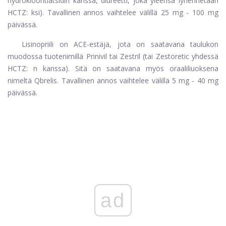
hydroklooritiatsidin kanssa, diureetti, joka yleensä lyhennetään
HCTZ: ksi). Tavallinen annos vaihtelee välillä 25 mg - 100 mg
päivässä.
Lisinopriili on ACE-estäjä, jota on saatavana taulukon
muodossa tuotenimillä Prinivil tai Zestril (tai Zestoretic yhdessä
HCTZ: n kanssa). Sitä on saatavana myös oraaliliuoksena
nimeltä Qbrelis. Tavallinen annos vaihtelee välillä 5 mg - 40 mg
päivässä.
ad