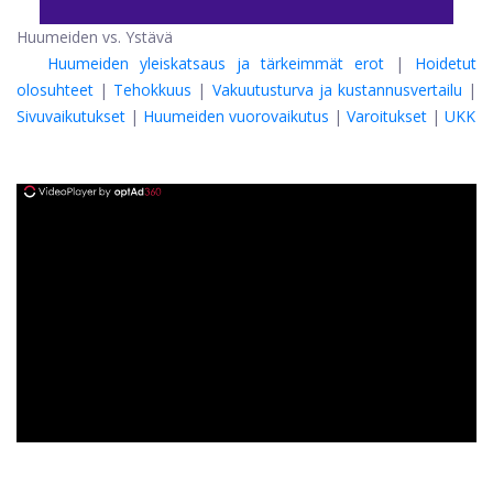
Huumeiden vs. Ystävä
Huumeiden yleiskatsaus ja tärkeimmät erot
|
Hoidetut
olosuhteet
|
Tehokkuus
|
Vakuutusturva ja kustannusvertailu
|
Sivuvaikutukset
|
Huumeiden vuorovaikutus
|
Varoitukset
|
UKK
ad