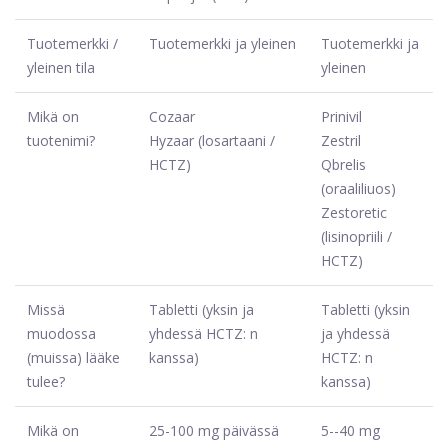
Tuotemerkki /
Tuotemerkki ja yleinen
Tuotemerkki ja
yleinen tila
yleinen
Mikä on
Cozaar
Prinivil
tuotenimi?
Hyzaar (losartaani /
Zestril
HCTZ)
Qbrelis
(oraaliliuos)
Zestoretic
(lisinopriili /
HCTZ)
Missä
Tabletti (yksin ja
Tabletti (yksin
muodossa
yhdessä HCTZ: n
ja yhdessä
(muissa) lääke
kanssa)
HCTZ: n
tulee?
kanssa)
Mikä on
25-100 mg päivässä
5--40 mg