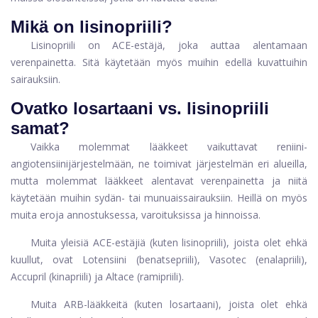
Mikä on lisinopriili?
Lisinopriili on ACE-estäjä, joka auttaa alentamaan
verenpainetta. Sitä käytetään myös muihin edellä kuvattuihin
sairauksiin.
Ovatko losartaani vs. lisinopriili
samat?
Vaikka molemmat lääkkeet vaikuttavat reniini-
angiotensiinijärjestelmään, ne toimivat järjestelmän eri alueilla,
mutta molemmat lääkkeet alentavat verenpainetta ja niitä
käytetään muihin sydän- tai munuaissairauksiin. Heillä on myös
muita eroja annostuksessa, varoituksissa ja hinnoissa.
Muita yleisiä ACE-estäjiä (kuten lisinopriili), joista olet ehkä
kuullut, ovat Lotensiini (benatsepriili), Vasotec (enalapriili),
Accupril (kinapriili) ja Altace (ramipriili).
Muita ARB-lääkkeitä (kuten losartaani), joista olet ehkä