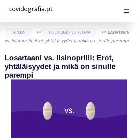
covidografia.pt
>>
>>
Losartaani
TÄRKEIN
HUUMEIDEN VS. YSTÄVÄ
vs. lisinopriili: Erot, yhtäläisyydet ja mikä on sinulle parempi
Losartaani vs. lisinopriili: Erot,
yhtäläisyydet ja mikä on sinulle
parempi