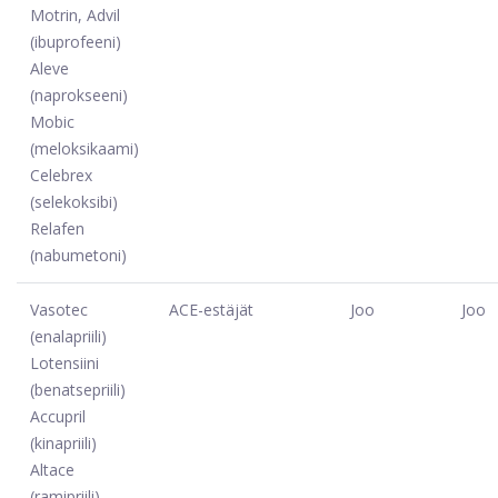
Motrin, Advil
(ibuprofeeni)
Aleve
(naprokseeni)
Mobic
(meloksikaami)
Celebrex
(selekoksibi)
Relafen
(nabumetoni)
Vasotec
ACE-estäjät
Joo
Joo
(enalapriili)
Lotensiini
(benatsepriili)
Accupril
(kinapriili)
Altace
(ramipriili)