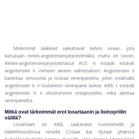
Molemmat lääkkeet vaikuttavat kehon osaan, jota
kutsutaan reniini-angiotensiinijärjestelmäksi, mutta eri tavoin.
Reniini-angiotensiinijärjestelmässä ACE: n estäjät estävät
angiotensiini II -nimisen aineen valmistuksen. Angiotensiini II
kaventaa verisuonia ja nostaa verenpainetta, joten estämällä
angiotensiini II: n tuotannon verenpaine laskee. ARB: t estävät
angiotensiini II: n sitoutumisen reseptoreihin, mikä alentaa
verenpainetta.
Mitkä ovat tärkeimmät erot losartaanin ja lisinopriilin
välillä?
Losartaani on ARB, saatavana tuotenimellä ja
tablettimuodossa nimellä Cozaar (tai Hyzaar yhdessä