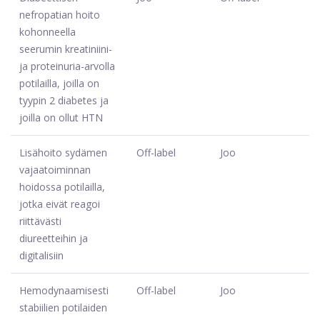
nefropatian hoito
kohonneella
seerumin kreatiniini-
ja proteinuria-arvolla
potilailla, joilla on
tyypin 2 diabetes ja
joilla on ollut HTN
Lisähoito sydämen
Off-label
Joo
vajaatoiminnan
hoidossa potilailla,
jotka eivät reagoi
riittävästi
diureetteihin ja
digitalisiin
Hemodynaamisesti
Off-label
Joo
stabiilien potilaiden