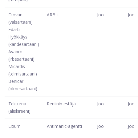
Diovan
ARB: t
Joo
Joo
(valsartaani)
Edarbi
Hyökkäys
(kandesartaani)
Avapro
(irbesartaani)
Micardis
(telmisartaani)
Benicar
(olmesartaani)
Tekturna
Reniinin estäjä
Joo
Joo
(aliskireeni)
Litium
Antimanic-agentti
Joo
Joo