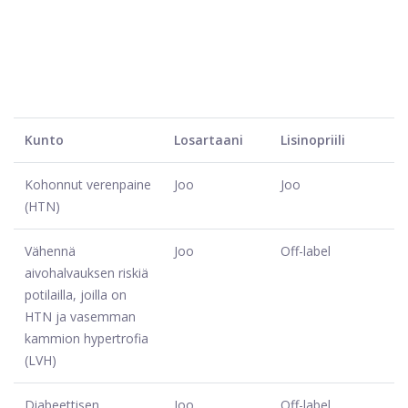
Kunto
Losartaani
Lisinopriili
Kohonnut verenpaine
Joo
Joo
(HTN)
Vähennä
Joo
Off-label
aivohalvauksen riskiä
potilailla, joilla on
HTN ja vasemman
kammion hypertrofia
(LVH)
Diabeettisen
Joo
Off-label