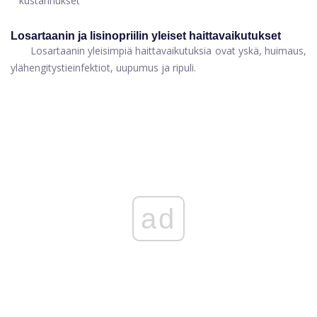
kustannukset
Losartaanin ja lisinopriilin yleiset haittavaikutukset
Losartaanin yleisimpiä haittavaikutuksia ovat yskä, huimaus,
ylähengitystieinfektiot, uupumus ja ripuli.
ad