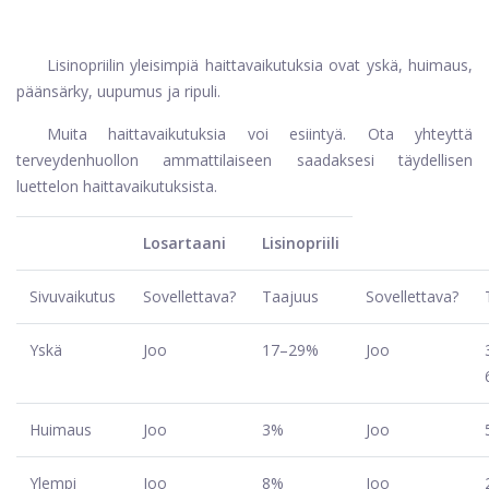
Lisinopriilin yleisimpiä haittavaikutuksia ovat yskä, huimaus,
päänsärky, uupumus ja ripuli.
Muita haittavaikutuksia voi esiintyä. Ota yhteyttä
terveydenhuollon ammattilaiseen saadaksesi täydellisen
luettelon haittavaikutuksista.
Losartaani
Lisinopriili
Sivuvaikutus
Sovellettava?
Taajuus
Sovellettava?
Yskä
Joo
17–29%
Joo
Huimaus
Joo
3%
Joo
Ylempi
Joo
8%
Joo