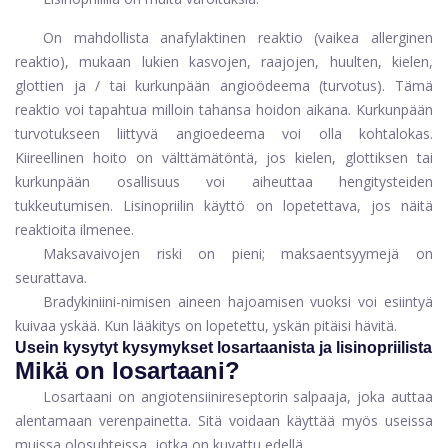
On mahdollista anafylaktinen reaktio (vaikea allerginen
reaktio), mukaan lukien kasvojen, raajojen, huulten, kielen,
glottien ja / tai kurkunpään angioödeema (turvotus). Tämä
reaktio voi tapahtua milloin tahansa hoidon aikana. Kurkunpään
turvotukseen liittyvä angioedeema voi olla kohtalokas.
Kiireellinen hoito on välttämätöntä, jos kielen, glottiksen tai
kurkunpään osallisuus voi aiheuttaa hengitysteiden
tukkeutumisen. Lisinopriilin käyttö on lopetettava, jos näitä
reaktioita ilmenee.
Maksavaivojen riski on pieni; maksaentsyymejä on
seurattava.
Bradykiniini-nimisen aineen hajoamisen vuoksi voi esiintyä
kuivaa yskää. Kun lääkitys on lopetettu, yskän pitäisi hävitä.
Usein kysytyt kysymykset losartaanista ja lisinopriilista
Mikä on losartaani?
Losartaani on angiotensiinireseptorin salpaaja, joka auttaa
alentamaan verenpainetta. Sitä voidaan käyttää myös useissa
muissa olosuhteissa, jotka on kuvattu edellä.