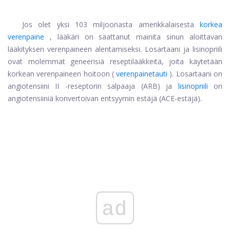
Jos olet yksi 103 miljoonasta amerikkalaisesta
korkea
verenpaine
, lääkäri on saattanut mainita sinun aloittavan
lääkityksen verenpaineen alentamiseksi. Losartaani ja lisinopriili
ovat molemmat geneerisiä reseptilääkkeitä, joita käytetään
korkean verenpaineen hoitoon (
verenpainetauti
). Losartaani on
angiotensiini II -reseptorin salpaaja (ARB) ja
lisinopriili
on
angiotensiiniä konvertoivan entsyymin estäjä (ACE-estäjä).
ad