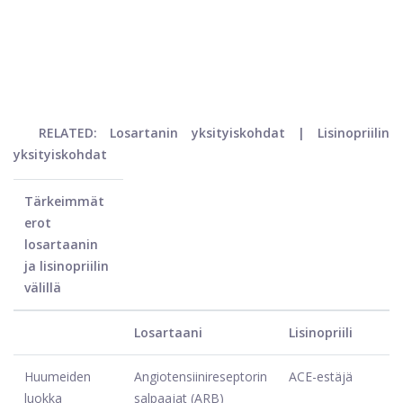
RELATED: Losartanin yksityiskohdat | Lisinopriilin
yksityiskohdat
Tärkeimmät
erot
losartaanin
ja lisinopriilin
välillä
Losartaani
Lisinopriili
Huumeiden
Angiotensiinireseptorin
ACE-estäjä
luokka
salpaajat (ARB)