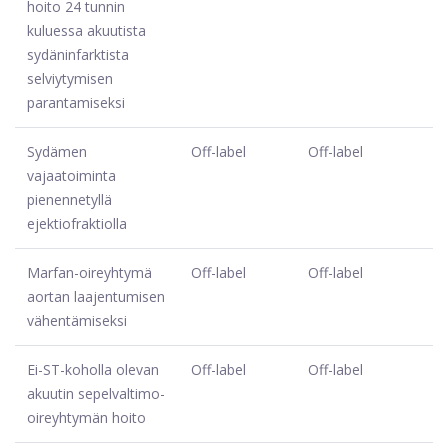
hoito 24 tunnin
kuluessa akuutista
sydäninfarktista
selviytymisen
parantamiseksi
Sydämen
Off-label
Off-label
vajaatoiminta
pienennetyllä
ejektiofraktiolla
Marfan-oireyhtymä
Off-label
Off-label
aortan laajentumisen
vähentämiseksi
Ei-ST-koholla olevan
Off-label
Off-label
akuutin sepelvaltimo-
oireyhtymän hoito