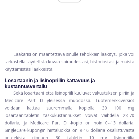
Lääkärisi on määritettävä sinulle tehokkain lääkitys, joka voi
tarkastella täydellistä kuvaa sairaudestasi, historiastasi ja muista
käyttämistäsi lääkkeistä.
Losartaanin ja lisinopriilin kattavuus ja
kustannusvertailu
Sekä losartaani että lisinopriili kuuluvat vakuutuksen piiriin ja
Medicare Part D yleisessä muodossa. Tuotemerkkiversiot
voidaan kattaa suuremmalla kopiolla. 30 100 mg
losartaanitabletin taskukustannukset voivat vaihdella 28-70
dollaria, ja Medicare Part D -kopio on noin 0--13 dollaria.
SingleCare-kupongin hintaluokka on 9-16 dollaria osallistuvasta
apteekista riippuen. 30 tabletin 10 mg lisinopriilia