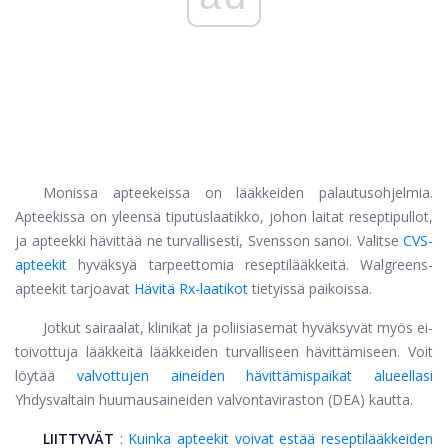
Monissa apteekeissa on lääkkeiden palautusohjelmia.
Apteekissa on yleensä tiputuslaatikko, johon laitat reseptipullot,
ja apteekki hävittää ne turvallisesti, Svensson sanoi. Valitse
CVS-
apteekit
hyväksyä tarpeettomia reseptilääkkeitä. Walgreens-
apteekit tarjoavat
Hävitä Rx-laatikot
tietyissä paikoissa.
Jotkut sairaalat, klinikat ja poliisiasemat hyväksyvät myös ei-
toivottuja lääkkeitä lääkkeiden turvalliseen hävittämiseen. Voit
löytää
valvottujen aineiden hävittämispaikat alueellasi
Yhdysvaltain huumausaineiden valvontaviraston (DEA) kautta.
LIITTYVÄT
:
Kuinka apteekit voivat estää reseptilääkkeiden