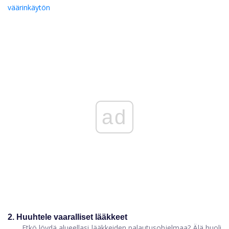
väärinkäytön
ad
2. Huuhtele vaaralliset lääkkeet
Etkö löydä alueellasi lääkkeiden palautusohjelmaa? Älä huoli