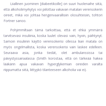
Liiallinen juominen [diabeetikoille] on suuri huolenaihe siitä,
että alkoholimyrkytys voi piilottaa vakavan matalan verensokerin
oireet, mikä voi johtaa hengenvaarallisiin olosuhteisiin, tohtori
Fortner sanoo.
Pohjimmiltaan tämä tarkoittaa, että et ehkä ymmärrä
tarvitsevasi insuliinia, koska luulet olevasi vain, hyvin, päihtynyt.
Samoin insuliinin käyttö verensokerisi ollessa liian matala on
myös ongelmallista, koska verensokerisi vain laskee edelleen.
Seuraava asia, jonka tiedät, olet ambulanssissa tai
päivystyssairaalassa (Smith korostaa, että on tärkeää hakea
lääkärin apua vakavan hyperglykemian oireiden varalta
riippumatta siitä, liittyykö tilanteeseen alkoholia vai ei).