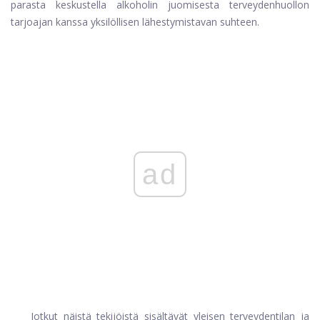
parasta keskustella alkoholin juomisesta terveydenhuollon
tarjoajan kanssa yksilöllisen lähestymistavan suhteen.
ad
Jotkut näistä tekijöistä sisältävät yleisen terveydentilan ja