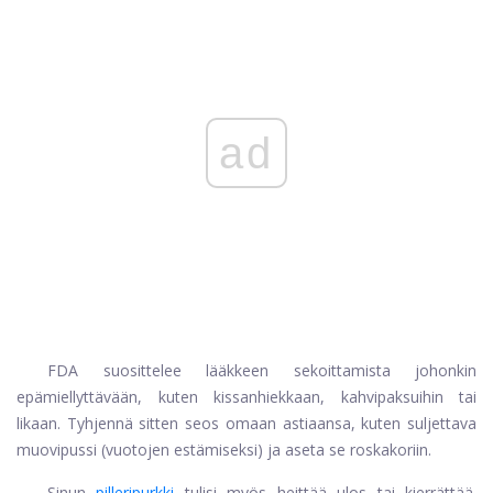
ad
FDA suosittelee lääkkeen sekoittamista johonkin
epämiellyttävään, kuten kissanhiekkaan, kahvipaksuihin tai
likaan. Tyhjennä sitten seos omaan astiaansa, kuten suljettava
muovipussi (vuotojen estämiseksi) ja aseta se roskakoriin.
Sinun
pilleripurkki
tulisi myös heittää ulos tai kierrättää.