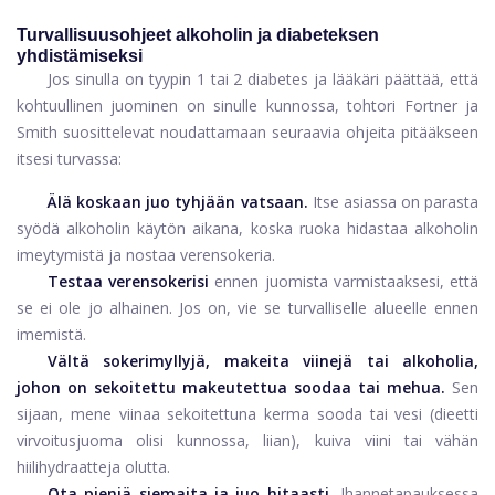
Turvallisuusohjeet alkoholin ja diabeteksen
yhdistämiseksi
Jos sinulla on tyypin 1 tai 2 diabetes ja lääkäri päättää, että
kohtuullinen juominen on sinulle kunnossa, tohtori Fortner ja
Smith suosittelevat noudattamaan seuraavia ohjeita pitääkseen
itsesi turvassa:
Älä koskaan juo tyhjään vatsaan.
Itse asiassa on parasta
syödä alkoholin käytön aikana, koska ruoka hidastaa alkoholin
imeytymistä ja nostaa verensokeria.
Testaa verensokerisi
ennen juomista varmistaaksesi, että
se ei ole jo alhainen. Jos on, vie se turvalliselle alueelle ennen
imemistä.
Vältä sokerimyllyjä, makeita viinejä tai alkoholia,
johon on sekoitettu makeutettua soodaa tai mehua.
Sen
sijaan, mene viinaa sekoitettuna kerma sooda tai vesi (dieetti
virvoitusjuoma olisi kunnossa, liian), kuiva viini tai vähän
hiilihydraatteja olutta.
Ota pieniä siemaita ja juo hitaasti.
Ihannetapauksessa