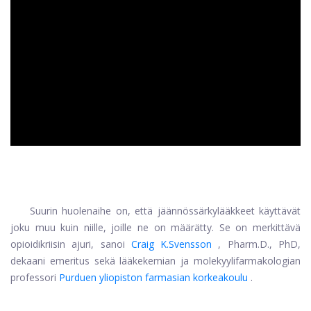
ad
Suurin huolenaihe on, että jäännössärkylääkkeet käyttävät
joku muu kuin niille, joille ne on määrätty. Se on merkittävä
opioidikriisin ajuri, sanoi
Craig K.Svensson
, Pharm.D., PhD,
dekaani emeritus sekä lääkekemian ja molekyylifarmakologian
professori
Purduen yliopiston farmasian korkeakoulu
.