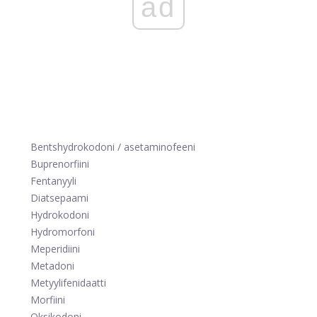
ad
Bentshydrokodoni / asetaminofeeni
Buprenorfiini
Fentanyyli
Diatsepaami
Hydrokodoni
Hydromorfoni
Meperidiini
Metadoni
Metyylifenidaatti
Morfiini
Oksikodoni