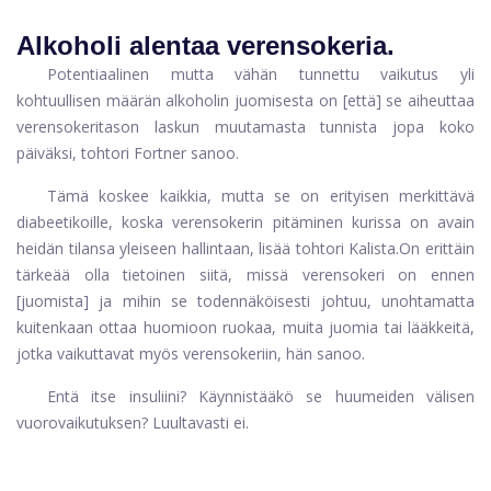
Alkoholi alentaa verensokeria.
Potentiaalinen mutta vähän tunnettu vaikutus yli
kohtuullisen määrän alkoholin juomisesta on [että] se aiheuttaa
verensokeritason laskun muutamasta tunnista jopa koko
päiväksi, tohtori Fortner sanoo.
Tämä koskee kaikkia, mutta se on erityisen merkittävä
diabeetikoille, koska verensokerin pitäminen kurissa on avain
heidän tilansa yleiseen hallintaan, lisää tohtori Kalista.
On erittäin
tärkeää olla tietoinen siitä, missä verensokeri on ennen
[juomista] ja mihin se todennäköisesti johtuu, unohtamatta
kuitenkaan ottaa huomioon ruokaa, muita juomia tai lääkkeitä,
jotka vaikuttavat myös verensokeriin, hän sanoo.
Entä itse insuliini? Käynnistääkö se huumeiden välisen
vuorovaikutuksen? Luultavasti ei.