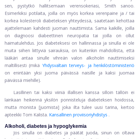
sen, pystytkö hallitsemaan verensokeriasi, Smith sanoo.
Esimerkiksi potilaita, joilla on myös korkea verenpaine ja / tai
korkea kolesteroli diabeteksen yhteydessä, saatetaan kehottaa
ajattelemaan kahdesti juoman nauttimista. Sama kaikille, joilla
on diagnoosi diabeettinen neuropatia tai joilla on ollut
haimatulehdus. Jos diabeteksesi on hallinnassa ja sinulla ei ole
muita siihen liittyviä sairauksia, on kuitenkin mahdollista, että
lääkäri antaa sinulle vihreän valon alkoholin nauttimiseksi
maltillisesti (mikä
Yhdysvaltain terveys- ja henkilöstöministeriö
on enintään yksi juoma päivässä naisille ja kaksi juomaa
päivässä miehille).
Lasillinen tai kaksi viiniä illallisen kanssa silloin tällöin ei
lainkaan heikennä yksilön ponnisteluja diabeteksen hoidossa,
mutta monista [juomista] joka ilta tulee uusi tarina, kertoo
apteekki Tom Kalista.
Kansallinen proviisoriyhdistys
.
Alkoholi, diabetes ja hypoglykemia
Jos sinulla on diabetes ja päätät juoda, sinun on oltava