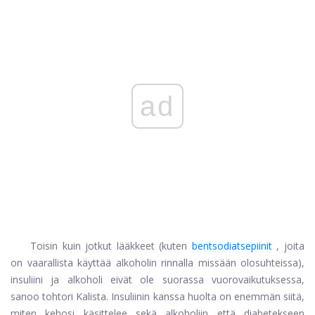
ad
Toisin kuin jotkut lääkkeet (kuten
bentsodiatsepiinit
, joita
on vaarallista käyttää alkoholin rinnalla missään olosuhteissa),
insuliini ja alkoholi eivät ole suorassa vuorovaikutuksessa,
sanoo tohtori Kalista. Insuliinin kanssa huolta on enemmän siitä,
miten kehosi käsittelee sekä alkoholiin että diabetekseen