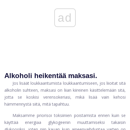
ad
Alkoholi heikentää maksasi.
Jos lisäät loukkaantumista loukkaantumiseen, jos liioitat sitä
alkoholin suhteen, maksasi on liian kiireinen käsittelemään sitä,
jotta se koskisi verensokeriasi, mikä lisää vain kehosi
hämmennystä siitä, mitä tapahtuu.
Maksamme priorisoi toksiinien poistamista ennen kuin se
käyttää energiaa glykogeenin muuttamiseksi takaisin
glukoosiksi, joten niin kauan kuin aineenvaihduntaa varten on