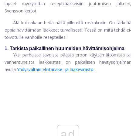
lapset myrkytettiin reseptilääkkeisiin joutumisen jälkeen,
Svensson kertoi.
Älä kuitenkaan heitä näitä pillereitä roskakoriin. On tärkeää
oppia hävittämään lääkkeet turvallisesti. Tässä on mitä tehdä ei-
toivotuille vanhoille resepteillesi.
1. Tarkista paikallinen huumeiden hävittämisohjelma
Yksi parhaista tavoista päästä eroon käyttämättömistä tai
vanhentuneista lääkkeistäsi on paikallisen hävitysohjelman
avulla
Yhdysvaltain elintarvike- ja lääkevirasto
.
ad