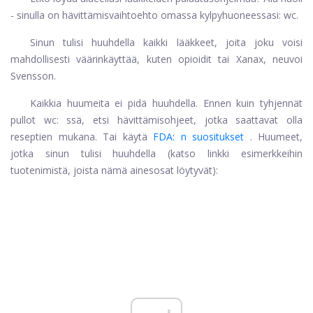
- sinulla on hävittämisvaihtoehto omassa kylpyhuoneessasi: wc.
Sinun tulisi huuhdella kaikki lääkkeet, joita joku voisi
mahdollisesti väärinkäyttää, kuten opioidit tai Xanax, neuvoi
Svensson.
Kaikkia huumeita ei pidä huuhdella. Ennen kuin tyhjennät
pullot wc: ssä, etsi hävittämisohjeet, jotka saattavat olla
reseptien mukana. Tai käytä
FDA: n suositukset
. Huumeet,
jotka sinun tulisi huuhdella (katso linkki esimerkkeihin
tuotenimistä, joista nämä ainesosat löytyvät):