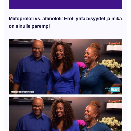
Metoprololi vs. atenololi: Erot, yhtäläisyydet ja mikä
on sinulle parempi