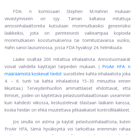
FDA: n komissaari Stephen M.Hahnin mukaan
viivästymiseen on syy. Tämän kaltaisia ​​mitattuja
annosinhalaattoreita kutsutaan monimutkaisiksi geneerisiksi
lääkkeiksi, joita on perinteisesti vaikeampaa kopioida
monimutkaisen koostumuksensa tai toimitustavansa vuoksi,
Hahn sanoi lausunnossa, jossa FDA hyväksyi 24. helmikuuta.
Lääke sisältää 200 mitattua inhalaatiota. Annostusmäärät
voivat vaihdella käyttäjän tarpeiden mukaan. (
ProAir HFA: n
määräämistä koskevat tiedot
suosittelee kahta inhalaatiota joka
4. – 6. tunti tai kahta inhalaatiota 15–30 minuuttia ennen
liikuntaa.) Terveydenhuollon ammattilaiset ehdottavat, että
ihmiset, joiden on käytettävä pelastusinhalaattoriaan useammin
kuin kahdesti viikossa, keskustelevat tilastaan ​​lääkärin kanssa,
koska heidän on ehkä muutettava pitkäaikaiset kontrollilääkkeet.
Jos sinulla on astma ja käytät pelastusinhalaattoria, kuten
ProAir HFA, tämä hyväksyntä voi tarkoittaa enemmän rahaa