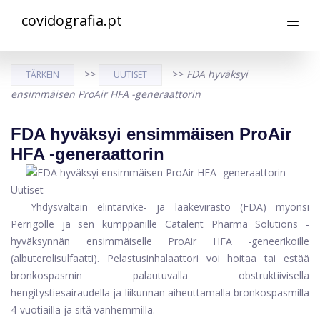
covidografia.pt
>>
>>
FDA hyväksyi
TÄRKEIN
UUTISET
ensimmäisen ProAir HFA -generaattorin
FDA hyväksyi ensimmäisen ProAir
HFA -generaattorin
Uutiset
Yhdysvaltain elintarvike- ja lääkevirasto (FDA) myönsi
Perrigolle ja sen kumppanille Catalent Pharma Solutions -
hyväksynnän ensimmäiselle ProAir HFA -geneerikoille
(albuterolisulfaatti). Pelastusinhalaattori voi hoitaa tai estää
bronkospasmin palautuvalla obstruktiivisella
hengitystiesairaudella ja liikunnan aiheuttamalla bronkospasmilla
4-vuotiailla ja sitä vanhemmilla.