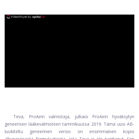
ad
Teva, ProAirin valmistaja, julkaisi ProAirin hyväksytyn
geneerisen lääkevalmisteen tammikuussa 2019. Tämä uusi AB-
luokiteltu geneerinen versio on ensimmäinen kopio
alkuperäisestä formulaatiosta, jota Teva ei ole tuottanut. Sen