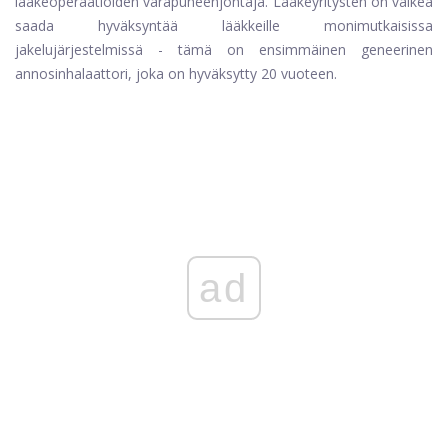
lääkeoperaatioiden varapuheenjohtaja. Lääkeyritysten on vaikea
saada hyväksyntää lääkkeille monimutkaisissa
jakelujärjestelmissä - tämä on ensimmäinen geneerinen
annosinhalaattori, joka on hyväksytty 20 vuoteen.
ad