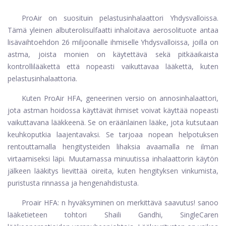
ProAir
on suosituin pelastusinhalaattori Yhdysvalloissa.
Tämä yleinen
albuterolisulfaatti
inhaloitava aerosolituote antaa
lisävaihtoehdon 26 miljoonalle ihmiselle Yhdysvalloissa, joilla on
astma, joista monien on käytettävä sekä pitkäaikaista
kontrollilääkettä että nopeasti vaikuttavaa lääkettä, kuten
pelastusinhalaattoria.
Kuten ProAir HFA, geneerinen versio on annosinhalaattori,
jota astman hoidossa käyttävät ihmiset voivat käyttää nopeasti
vaikuttavana lääkkeenä. Se on eräänlainen lääke, jota kutsutaan
keuhkoputkia laajentavaksi. Se tarjoaa nopean helpotuksen
rentouttamalla hengitysteiden lihaksia avaamalla ne ilman
virtaamiseksi läpi. Muutamassa minuutissa inhalaattorin käytön
jälkeen lääkitys lievittää oireita, kuten hengityksen vinkumista,
puristusta rinnassa ja hengenahdistusta.
Proair HFA: n hyväksyminen on merkittävä saavutus! sanoo
lääketieteen tohtori Shaili Gandhi, SingleCaren