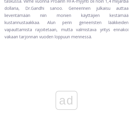
taskussa. Viime vuonna Proairin HFA-myynti oli noin 1,4 miljardia
dollaria, Dr.Gandhi sanoo. Geneerinen julkaisu auttaa
lieventämään niin monien käyttäjien kestämää
kustannustaakkaa. Alun perin geneeristen lääkkeiden
vapauttamista rajoitetaan, mutta valmistava yritys ennakoi
vakaan tarjonnan vuoden loppuun mennessä.
ad