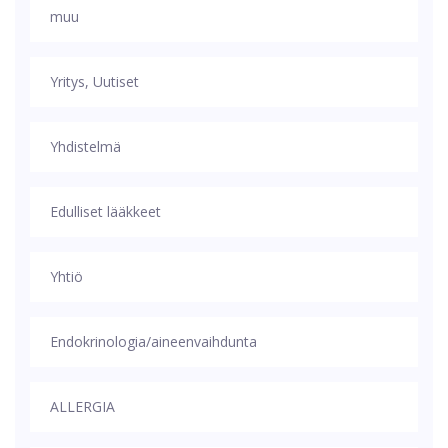
muu
Yritys, Uutiset
Yhdistelmä
Edulliset lääkkeet
Yhtiö
Endokrinologia/aineenvaihdunta
ALLERGIA