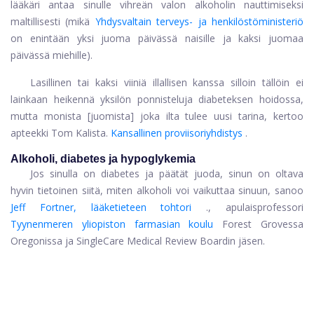
lääkäri antaa sinulle vihreän valon alkoholin nauttimiseksi
maltillisesti (mikä
Yhdysvaltain terveys- ja henkilöstöministeriö
on enintään yksi juoma päivässä naisille ja kaksi juomaa
päivässä miehille).
Lasillinen tai kaksi viiniä illallisen kanssa silloin tällöin ei
lainkaan heikennä yksilön ponnisteluja diabeteksen hoidossa,
mutta monista [juomista] joka ilta tulee uusi tarina, kertoo
apteekki Tom Kalista.
Kansallinen proviisoriyhdistys
.
Alkoholi, diabetes ja hypoglykemia
Jos sinulla on diabetes ja päätät juoda, sinun on oltava
hyvin tietoinen siitä, miten alkoholi voi vaikuttaa sinuun, sanoo
Jeff Fortner, lääketieteen tohtori
., apulaisprofessori
Tyynenmeren yliopiston farmasian koulu
Forest Grovessa
Oregonissa ja SingleCare Medical Review Boardin jäsen.