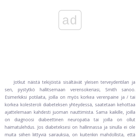
ad
Jotkut näistä tekijöistä sisältävät yleisen terveydentilan ja
sen, pystytkö hallitsemaan verensokeriasi, Smith sanoo.
Esimerkiksi potilaita, joilla on myös korkea verenpaine ja / tai
korkea kolesteroli diabeteksen yhteydessä, saatetaan kehottaa
ajattelemaan kahdesti juoman nauttimista. Sama kaikille, joilla
on diagnoosi diabeettinen neuropatia tai joilla on ollut
haimatulehdus. Jos diabeteksesi on hallinnassa ja sinulla ei ole
muita siihen liittyviä sairauksia, on kuitenkin mahdollista, että