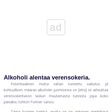
ad
Alkoholi alentaa verensokeria.
Potentiaalinen mutta vähän tunnettu vaikutus yli
kohtuullisen määrän alkoholin juomisesta on [että] se aiheuttaa
verensokeritason laskun muutamasta tunnista jopa koko
päiväksi, tohtori Fortner sanoo.
Tämä koskee kaikkia, mutta se on erityisen merkittävä