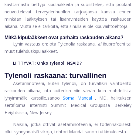
käyttämästä tiettyjä kipulääkkeitä ja suosittelee, että potilaat
neuvottelevat terveydenhuollon tarjoajansa kanssa ennen
minkään lääkityksen tai lisäravinteiden käyttöä raskauden
aikana. Mutta se ei tarkoita, että sinulla ei ole kipuvaihtoehtoja.
Mitkä kipulääkkeet ovat parhaita raskauden aikana?
Lyhin vastaus on: ota Tylenolia raskaana,
ei
ibuprofeeni tai
muut tulehduskipulääkkeet.
LIITTYVÄT:
Onko tylenoli NSAID?
Tylenoli raskaana: turvallinen
Asetaminofeeni, kuten tylenoli, on turvallisin vaihtoehto
raskauden aikana; ota kuitenkin niin vähän kuin mahdollista
lyhyimmälle kurssille,
sanoo
Soma Mandal
, MD, hallituksen
sertifioima internisti Summit Medical Groupissa Berkeley
Heightsissa, New Jersey.
Naisilla, jotka ottivat asetaminofeenia, ei todennäköisesti
ollut synnynnäisiä vikoja, tohtori Mandal sanoo tutkimuksesta.