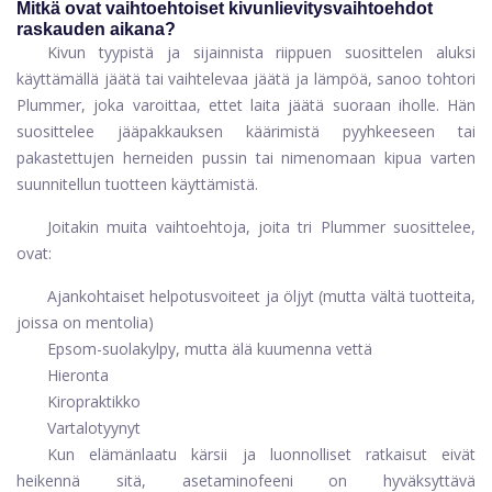
Mitkä ovat vaihtoehtoiset kivunlievitysvaihtoehdot
raskauden aikana?
Kivun tyypistä ja sijainnista riippuen suosittelen aluksi
käyttämällä jäätä tai vaihtelevaa jäätä ja lämpöä, sanoo tohtori
Plummer, joka varoittaa, ettet laita jäätä suoraan iholle. Hän
suosittelee jääpakkauksen käärimistä pyyhkeeseen tai
pakastettujen herneiden pussin tai nimenomaan kipua varten
suunnitellun tuotteen käyttämistä.
Joitakin muita vaihtoehtoja, joita tri Plummer suosittelee,
ovat:
Ajankohtaiset helpotusvoiteet ja öljyt (mutta vältä tuotteita,
joissa on mentolia)
Epsom-suolakylpy, mutta älä kuumenna vettä
Hieronta
Kiropraktikko
Vartalotyynyt
Kun elämänlaatu kärsii ja luonnolliset ratkaisut eivät
heikennä sitä, asetaminofeeni on hyväksyttävä