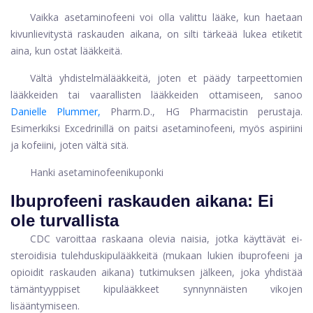
Vaikka asetaminofeeni voi olla valittu lääke, kun haetaan
kivunlievitystä raskauden aikana, on silti tärkeää lukea etiketit
aina, kun ostat lääkkeitä.
Vältä yhdistelmälääkkeitä, joten et päädy tarpeettomien
lääkkeiden tai vaarallisten lääkkeiden ottamiseen, sanoo
Danielle Plummer
,
Pharm.D., HG Pharmacistin perustaja.
Esimerkiksi Excedrinillä on paitsi asetaminofeeni, myös aspiriini
ja kofeiini, joten vältä sitä.
Hanki asetaminofeenikuponki
Ibuprofeeni raskauden aikana: Ei
ole turvallista
CDC varoittaa raskaana olevia naisia, jotka käyttävät ei-
steroidisia tulehduskipulääkkeitä (mukaan lukien ibuprofeeni ja
opioidit raskauden aikana) tutkimuksen jälkeen, joka yhdistää
tämäntyyppiset kipulääkkeet synnynnäisten vikojen
lisääntymiseen.