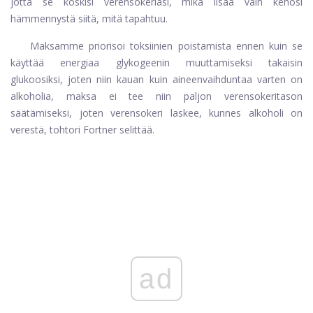
jotta se koskisi verensokeriasi, mikä lisää vain kehosi
hämmennystä siitä, mitä tapahtuu.
Maksamme priorisoi toksiinien poistamista ennen kuin se
käyttää energiaa glykogeenin muuttamiseksi takaisin
glukoosiksi, joten niin kauan kuin aineenvaihduntaa varten on
alkoholia, maksa ei tee niin paljon verensokeritason
säätämiseksi, joten verensokeri laskee, kunnes alkoholi on
verestä, tohtori Fortner selittää.
ad