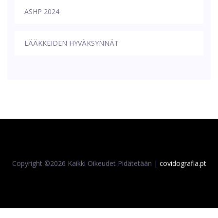
ASHP 2024
LÄÄKKEIDEN HYVÄKSYNNÄT
Copyright ©
2026 Kaikki Oikeudet Pidätetään |
covidografia.pt