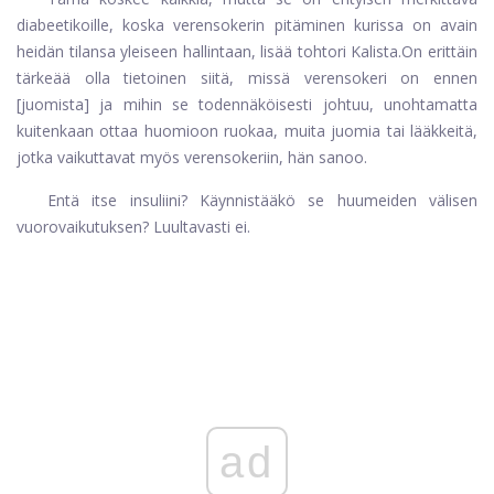
diabeetikoille, koska verensokerin pitäminen kurissa on avain
heidän tilansa yleiseen hallintaan, lisää tohtori Kalista.
On erittäin
tärkeää olla tietoinen siitä, missä verensokeri on ennen
[juomista] ja mihin se todennäköisesti johtuu, unohtamatta
kuitenkaan ottaa huomioon ruokaa, muita juomia tai lääkkeitä,
jotka vaikuttavat myös verensokeriin, hän sanoo.
Entä itse insuliini? Käynnistääkö se huumeiden välisen
vuorovaikutuksen? Luultavasti ei.
ad