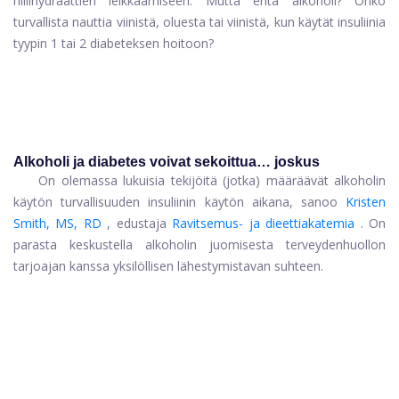
hiilihydraattien leikkaamiseen. Mutta entä alkoholi? Onko
turvallista nauttia viinistä, oluesta tai viinistä, kun käytät insuliinia
tyypin 1 tai 2 diabeteksen hoitoon?
Alkoholi ja diabetes voivat sekoittua… joskus
On olemassa lukuisia tekijöitä (jotka) määräävät alkoholin
käytön turvallisuuden insuliinin käytön aikana, sanoo
Kristen
Smith, MS, RD
, edustaja
Ravitsemus- ja dieettiakatemia
. On
parasta keskustella alkoholin juomisesta terveydenhuollon
tarjoajan kanssa yksilöllisen lähestymistavan suhteen.