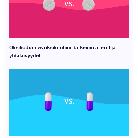
Oksikodoni vs oksikontiini: tärkeimmät erot ja
yhtäläisyydet