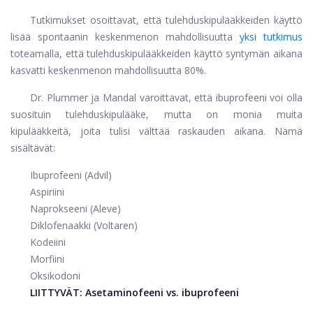
Tutkimukset osoittavat, että tulehduskipulääkkeiden käyttö
lisää spontaanin keskenmenon mahdollisuutta
yksi tutkimus
toteamalla, että tulehduskipulääkkeiden käyttö syntymän aikana
kasvatti keskenmenon mahdollisuutta 80%.
Dr. Plummer ja Mandal varoittavat, että ibuprofeeni voi olla
suosituin tulehduskipulääke, mutta on monia muita
kipulääkkeitä, joita tulisi välttää raskauden aikana. Nämä
sisältävät:
Ibuprofeeni (Advil)
Aspiriini
Naprokseeni (Aleve)
Diklofenaakki (Voltaren)
Kodeiini
Morfiini
Oksikodoni
LIITTYVÄT:
Asetaminofeeni vs. ibuprofeeni