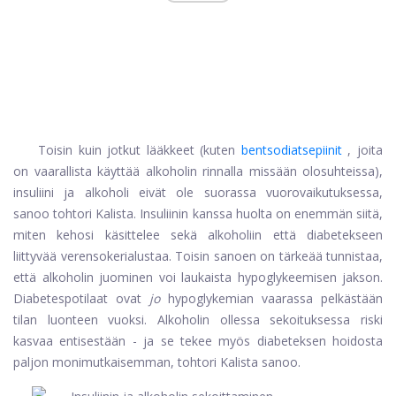
Toisin kuin jotkut lääkkeet (kuten
bentsodiatsepiinit
, joita
on vaarallista käyttää alkoholin rinnalla missään olosuhteissa),
insuliini ja alkoholi eivät ole suorassa vuorovaikutuksessa,
sanoo tohtori Kalista. Insuliinin kanssa huolta on enemmän siitä,
miten kehosi käsittelee sekä alkoholiin että diabetekseen
liittyvää verensokerialustaa. Toisin sanoen on tärkeää tunnistaa,
että alkoholin juominen voi laukaista hypoglykeemisen jakson.
Diabetespotilaat ovat
jo
hypoglykemian vaarassa pelkästään
tilan luonteen vuoksi. Alkoholin ollessa sekoituksessa riski
kasvaa entisestään - ja se tekee myös diabeteksen hoidosta
paljon monimutkaisemman, tohtori Kalista sanoo.