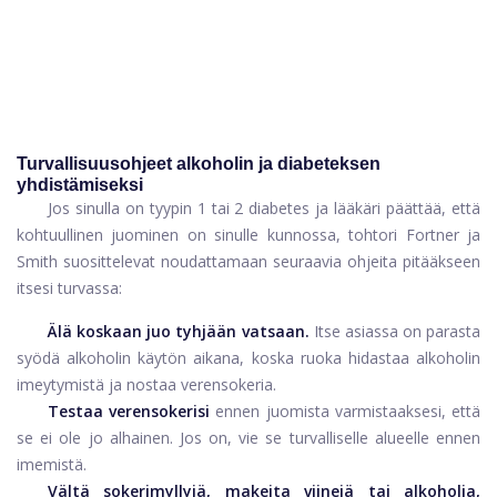
Turvallisuusohjeet alkoholin ja diabeteksen
yhdistämiseksi
Jos sinulla on tyypin 1 tai 2 diabetes ja lääkäri päättää, että
kohtuullinen juominen on sinulle kunnossa, tohtori Fortner ja
Smith suosittelevat noudattamaan seuraavia ohjeita pitääkseen
itsesi turvassa:
Älä koskaan juo tyhjään vatsaan.
Itse asiassa on parasta
syödä alkoholin käytön aikana, koska ruoka hidastaa alkoholin
imeytymistä ja nostaa verensokeria.
Testaa verensokerisi
ennen juomista varmistaaksesi, että
se ei ole jo alhainen. Jos on, vie se turvalliselle alueelle ennen
imemistä.
Vältä sokerimyllyjä, makeita viinejä tai alkoholia,