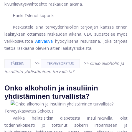
kivunlievitysvaihtoehto raskauden aikana.
Hanki Tylenol-kuponki
Keskustele aina terveydenhuollon tarjoajan kanssa ennen
lääkityksen ottamista raskauden aikana. CDC suosittelee myös
verkkosivustoa
ÄitiVauva
hyödyllisenä resurssina, joka tarjoaa
tietoa raskaana olevien äitien lääkitysriskeistä.
>>
>>
Onko alkoholin ja
TÄRKEIN
TERVEYSOPETUS
insuliinin yhdistäminen turvallista?
Onko alkoholin ja insuliinin
yhdistäminen turvallista?
Terveyskasvatus Sekoitus
Vaikka hallitsisitkin diabetesta insuliinikuvilla, olet
todennäköisesti jo tottunut sokerin irtoamiseen ja