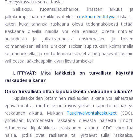
Terveyskasvatuksen äiti-asiat
Selkäkipu, ruoansulatushäiriöt, lihasten arkuus ja
jalkakrampit
-
nämä kaikki ovat yleisiä
raskauteen liittyvä
tuskat ...
kuten kuka tahansa raskaana oleva todennäköisesti tietää!
Raskaana olevilla naisilla voi olla erilaisia ​​oireita rintojen
arkuudesta ja jalkakrampeista ensimmäisen ja toisen
kolmanneksen aikana Braxton Hicksin supistuksiin kolmannella
kolmanneksella, ja on todennäköistä, että he pääsevät jossain
vaiheessa lääkekaappiin kivun lievittämiseksi.
LIITTYVÄT:
Mitä lääkkeitä on turvallista käyttää
raskauden aikana?
Onko turvallista ottaa kipulääkkeitä raskauden aikana?
Kipulääkkeiden ottaminen raskauden aikana voi aiheuttaa
epävarmuutta, mutta se on myös yleisesti raportoitu lääkitys
raskauden aikana. Mukaan
Taudinvalvontakeskukset
(CDC),
yhdeksän kymmenestä raskaana olevasta naisesta ilmoitti
ottaneensa kipulääkkeitä raskauden aikana. CDC varoittaa
naisia, jotka ovat raskaana tai yrittävät tulla raskaaksi,