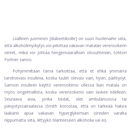
Liiallinen juominen [diabeetikoille] on suuri huolenaihe siitä,
että alkoholimyrkytys voi piilottaa vakavan matalan verensokerin
oireet, mikä voi johtaa hengenvaarallisiin olosuhteisiin, tohtori
Fortner sanoo.
Pohjimmiltaan tämä tarkoittaa, että et ehkä ymmärrä
tarvitsevasi insuliinia, koska luulet olevasi vain, hyvin, päihtynyt.
Samoin insuliinin käyttö verensokerisi ollessa liian matala on
myös ongelmallista, koska verensokerisi vain laskee edelleen.
Seuraava asia, jonka tiedät, olet ambulanssissa tai
päivystyssairaalassa (Smith korostaa, että on tärkeää hakea
lääkärin apua vakavan hyperglykemian oireiden varalta
riippumatta siitä, liittyykö tilanteeseen alkoholia vai ei).