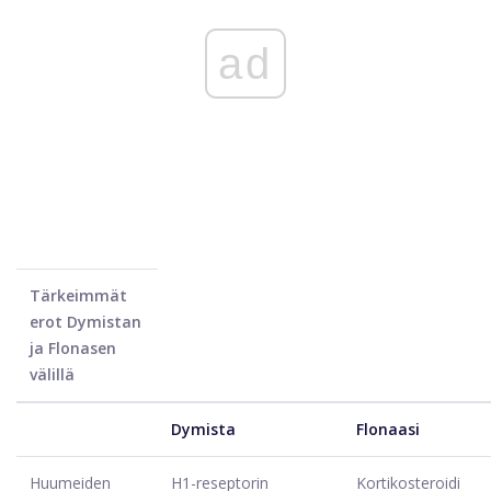
ad
Tärkeimmät
erot Dymistan
ja Flonasen
välillä
Dymista
Flonaasi
Huumeiden
H1-reseptorin
Kortikosteroidi