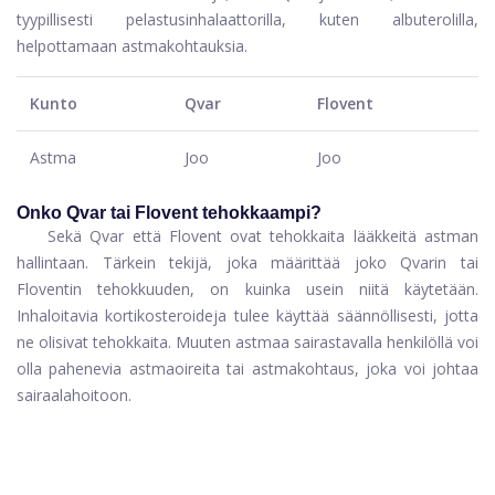
tyypillisesti pelastusinhalaattorilla, kuten albuterolilla,
helpottamaan astmakohtauksia.
Kunto
Qvar
Flovent
Astma
Joo
Joo
Onko Qvar tai Flovent tehokkaampi?
Sekä Qvar että Flovent ovat tehokkaita lääkkeitä astman
hallintaan. Tärkein tekijä, joka määrittää joko Qvarin tai
Floventin tehokkuuden, on kuinka usein niitä käytetään.
Inhaloitavia kortikosteroideja tulee käyttää säännöllisesti, jotta
ne olisivat tehokkaita. Muuten astmaa sairastavalla henkilöllä voi
olla pahenevia astmaoireita tai astmakohtaus, joka voi johtaa
sairaalahoitoon.