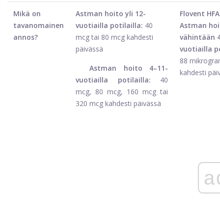
Mikä on
Astman hoito yli 12-
Flovent HFA
tavanomainen
vuotiailla potilailla:
40
Astman hoi
annos?
mcg tai 80 mcg kahdesti
vähintään 
päivässä
vuotiailla po
88 mikrogr
Astman hoito 4–11-
kahdesti päi
vuotiailla potilailla:
40
mcg, 80 mcg, 160 mcg tai
320 mcg kahdesti päivässä
a