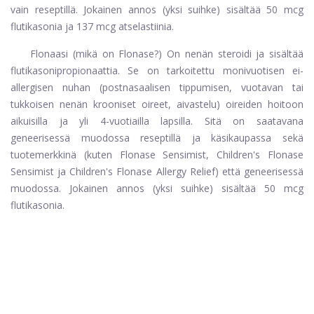
vain reseptillä. Jokainen annos (yksi suihke) sisältää 50 mcg
flutikasonia ja 137 mcg atselastiinia.
Flonaasi (mikä on Flonase?) On nenän steroidi ja sisältää
flutikasonipropionaattia. Se on tarkoitettu monivuotisen ei-
allergisen nuhan (postnasaalisen tippumisen, vuotavan tai
tukkoisen nenän krooniset oireet, aivastelu) oireiden hoitoon
aikuisilla ja yli 4-vuotiailla lapsilla. Sitä on saatavana
geneerisessä muodossa reseptillä ja käsikaupassa sekä
tuotemerkkinä (kuten Flonase Sensimist, Children's Flonase
Sensimist ja Children's Flonase Allergy Relief) että geneerisessä
muodossa. Jokainen annos (yksi suihke) sisältää 50 mcg
flutikasonia.