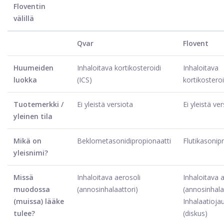
Floventin
välillä
Qvar
Flovent
Huumeiden
Inhaloitava kortikosteroidi
Inhaloitava
luokka
(ICS)
kortikosteroi
Tuotemerkki /
Ei yleistä versiota
Ei yleistä ve
yleinen tila
Mikä on
Beklometasonidipropionaatti
Flutikasonip
yleisnimi?
Missä
Inhaloitava aerosoli
Inhaloitava 
muodossa
(annosinhalaattori)
(annosinhala
(muissa) lääke
Inhalaatioja
tulee?
(diskus)