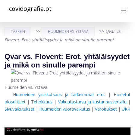
covidografia.pt
>>
>>
Qvar vs.
TÄRKEIN
HUUMEIDEN VS. YSTÄVÄ
Flovent: Erot, yhtäläisyydet ja mikä on sinulle parempi
Qvar vs. Flovent: Erot, yhtäläisyydet
ja mikä on sinulle parempi
Huumeiden vs. Ystävä
Huumeiden yleiskatsaus ja tärkeimmät erot
|
Hoidetut
olosuhteet
|
Tehokkuus
|
Vakuutusturva ja kustannusvertailu
|
Sivuvaikutukset
|
Huumeiden vuorovaikutus
|
Varoitukset
|
UKK