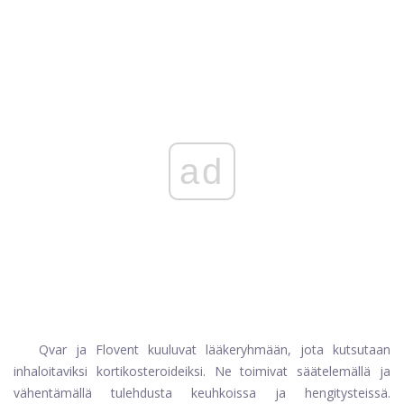
ad
Qvar ja Flovent kuuluvat lääkeryhmään, jota kutsutaan
inhaloitaviksi kortikosteroideiksi. Ne toimivat säätelemällä ja
vähentämällä tulehdusta keuhkoissa ja hengitysteissä.