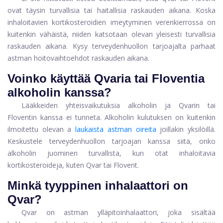
ovat täysin turvallisia tai haitallisia raskauden aikana. Koska
inhaloitavien kortikosteroidien imeytyminen verenkierrossa on
kuitenkin vähäistä, niiden katsotaan olevan yleisesti turvallisia
raskauden aikana. Kysy terveydenhuollon tarjoajalta parhaat
astman hoitovaihtoehdot raskauden aikana.
Voinko käyttää Qvaria tai Floventia
alkoholin kanssa?
Lääkkeiden yhteisvaikutuksia alkoholin ja Qvarin tai
Floventin kanssa ei tunneta. Alkoholin kulutuksen on kuitenkin
ilmoitettu olevan a
laukaista astman oireita
joillakin yksilöillä.
Keskustele terveydenhuollon tarjoajan kanssa siitä, onko
alkoholin juominen turvallista, kun otat inhaloitavia
kortikosteroideja, kuten Qvar tai Flovent.
Minkä tyyppinen inhalaattori on
Qvar?
Qvar on astman ylläpitoinhalaattori, joka sisältää