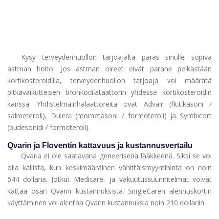
Kysy terveydenhuollon tarjoajalta paras sinulle sopiva
astman hoito. Jos astman oireet eivät parane pelkästään
kortikosteroidilla, terveydenhuollon tarjoaja voi määrätä
pitkävaikutteisen bronkodilataattorin yhdessä kortikosteroidin
kanssa. Yhdistelmäinhalaattoreita ovat Advair (flutikasoni /
salmeteroli), Dulera (mometasoni / formoteroli) ja Symbicort
(budesonidi / formoteroli).
Qvarin ja Floventin kattavuus ja kustannusvertailu
Qvaria ei ole saatavana geneerisenä lääkkeenä. Siksi se voi
olla kallista, kun keskimääräinen vähittäismyyntihinta on noin
544 dollaria. Jotkut Medicare- ja vakuutussuunnitelmat voivat
kattaa osan Qvarin kustannuksista. SingleCaren alennuskortin
käyttäminen voi alentaa Qvarin kustannuksia noin 210 dollariin.