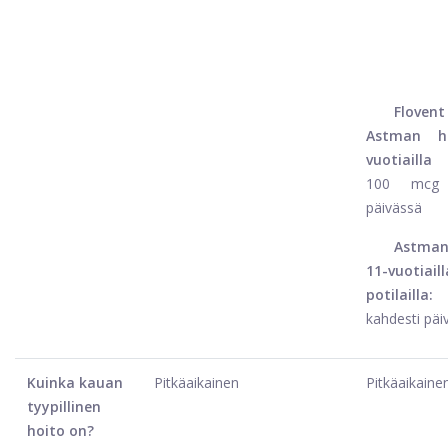
Flovent
Astman h
vuotiailla p
100 mcg 
päivässä
Astman
11-vuotiaill
potilailla:
5
kahdesti päi
Kuinka kauan
Pitkäaikainen
Pitkäaikaine
tyypillinen
hoito on?