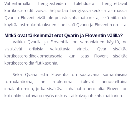
Vähentämällä hengitysteiden tulehdusta hengitettävät
kortikosteroidit voivat helpottaa hengitysvaikeuksia astmassa.
Qvar ja Flovent eivät ole pelastusinhalaattoreita, eikä niitä tule
käyttää astmakohtaukseen. Lue lisää Qvarin ja Floventin eroista.
Mitkä ovat tärkeimmät erot Qvarin ja Floventin välillä?
Vaikka Qvarilla ja Floventilla on samanlainen käyttö, ne
sisältävät erilaisia ​​vaikuttavia aineita. Qvar sisältää
kortikosteroidibeklometasonia, kun taas Flovent sisältää
kortikosteroidia flutikasonia.
Sekä Qvaria että Floventia on saatavana samanlaisina
formulaatioina; ne molemmat tulevat annosteltuina
inhalaattoreina, jotka sisältävät inhalaatio aerosolia. Flovent on
kuitenkin saatavana myös diskus- tai kuivajauheinhalaattorina.