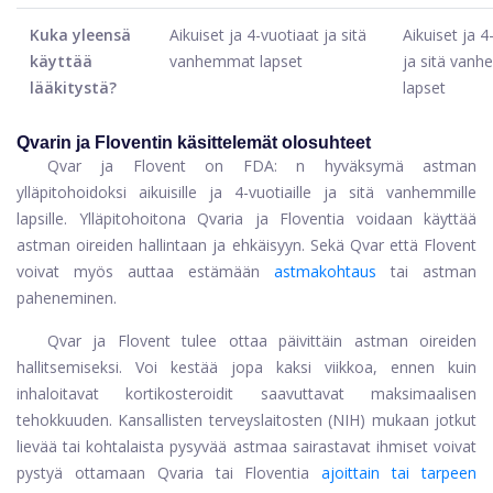
Kuka yleensä
Aikuiset ja 4-vuotiaat ja sitä
Aikuiset ja 4
käyttää
vanhemmat lapset
ja sitä van
lääkitystä?
lapset
Qvarin ja Floventin käsittelemät olosuhteet
Qvar ja Flovent on FDA: n hyväksymä astman
ylläpitohoidoksi aikuisille ja 4-vuotiaille ja sitä vanhemmille
lapsille. Ylläpitohoitona Qvaria ja Floventia voidaan käyttää
astman oireiden hallintaan ja ehkäisyyn. Sekä Qvar että Flovent
voivat myös auttaa estämään
astmakohtaus
tai astman
paheneminen.
Qvar ja Flovent tulee ottaa päivittäin astman oireiden
hallitsemiseksi. Voi kestää jopa kaksi viikkoa, ennen kuin
inhaloitavat kortikosteroidit saavuttavat maksimaalisen
tehokkuuden. Kansallisten terveyslaitosten (NIH) mukaan jotkut
lievää tai kohtalaista pysyvää astmaa sairastavat ihmiset voivat
pystyä ottamaan Qvaria tai Floventia
ajoittain tai tarpeen