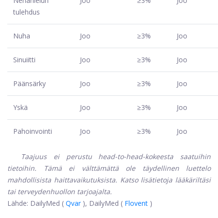
Nenänielun
Joo
≥3%
Joo
tulehdus
Nuha
Joo
≥3%
Joo
Sinuiitti
Joo
≥3%
Joo
Päänsärky
Joo
≥3%
Joo
Yskä
Joo
≥3%
Joo
Pahoinvointi
Joo
≥3%
Joo
Taajuus ei perustu head-to-head-kokeesta saatuihin
tietoihin. Tämä ei välttämättä ole täydellinen luettelo
mahdollisista haittavaikutuksista. Katso lisätietoja lääkäriltäsi
tai terveydenhuollon tarjoajalta.
Lähde: DailyMed (
Qvar
), DailyMed (
Flovent
)