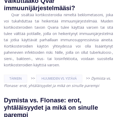
Vaikuttaako Qvar
immuunijärjestelmääsi?
Qvar sisältää kortikosteroidia nimeltä beklometasoni, joka
voi tukahduttaa tai heikentää immuunijärjestelmää. Muiden
kortikosteroidien tavoin Qvaria tulee käyttää varoen tai sitä
tulee välttää potilaille, joilla on heikentynyt immuunijärjestelmä
tai jotka käyttävät parhaillaan immunosuppressiivisia aineita.
Kortikosteroidien käytön yhteydessä voi olla lisääntynyt
pahenevien infektioiden riski. Niille, joilla on ollut tuberkuloosi-,
sieni-, bakteeri-, virus- tai loisinfektioita, voidaan suositella
kortikosteroidien käyttöä varoen.
>>
>>
Dymista vs.
TÄRKEIN
HUUMEIDEN VS. YSTÄVÄ
Flonase: erot, yhtäläisyydet ja mikä on sinulle parempi
Dymista vs. Flonase: erot,
yhtäläisyydet ja mikä on sinulle
parempi