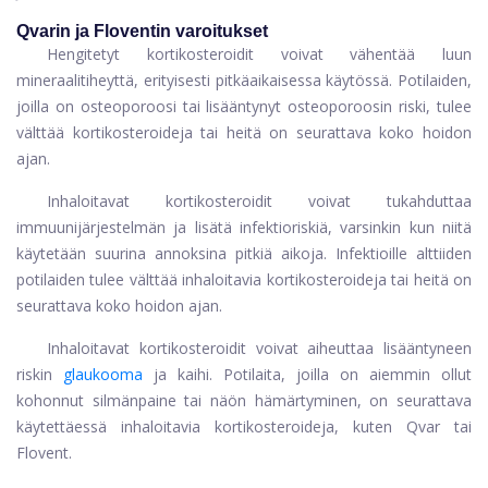
Qvarin ja Floventin varoitukset
Hengitetyt kortikosteroidit voivat vähentää luun
mineraalitiheyttä, erityisesti pitkäaikaisessa käytössä. Potilaiden,
joilla on osteoporoosi tai lisääntynyt osteoporoosin riski, tulee
välttää kortikosteroideja tai heitä on seurattava koko hoidon
ajan.
Inhaloitavat kortikosteroidit voivat tukahduttaa
immuunijärjestelmän ja lisätä infektioriskiä, ​​varsinkin kun niitä
käytetään suurina annoksina pitkiä aikoja. Infektioille alttiiden
potilaiden tulee välttää inhaloitavia kortikosteroideja tai heitä on
seurattava koko hoidon ajan.
Inhaloitavat kortikosteroidit voivat aiheuttaa lisääntyneen
riskin
glaukooma
ja kaihi. Potilaita, joilla on aiemmin ollut
kohonnut silmänpaine tai näön hämärtyminen, on seurattava
käytettäessä inhaloitavia kortikosteroideja, kuten Qvar tai
Flovent.