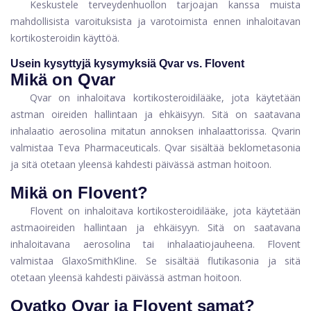
Keskustele terveydenhuollon tarjoajan kanssa muista
mahdollisista varoituksista ja varotoimista ennen inhaloitavan
kortikosteroidin käyttöä.
Usein kysyttyjä kysymyksiä Qvar vs. Flovent
Mikä on Qvar
Qvar on inhaloitava kortikosteroidilääke, jota käytetään
astman oireiden hallintaan ja ehkäisyyn. Sitä on saatavana
inhalaatio aerosolina mitatun annoksen inhalaattorissa. Qvarin
valmistaa Teva Pharmaceuticals. Qvar sisältää beklometasonia
ja sitä otetaan yleensä kahdesti päivässä astman hoitoon.
Mikä on Flovent?
Flovent on inhaloitava kortikosteroidilääke, jota käytetään
astmaoireiden hallintaan ja ehkäisyyn. Sitä on saatavana
inhaloitavana aerosolina tai inhalaatiojauheena. Flovent
valmistaa GlaxoSmithKline. Se sisältää flutikasonia ja sitä
otetaan yleensä kahdesti päivässä astman hoitoon.
Ovatko Qvar ja Flovent samat?