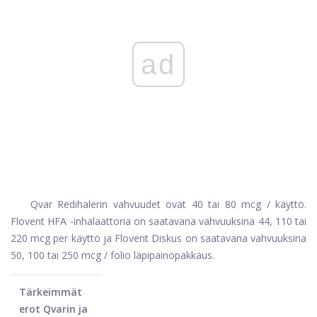
ad
Qvar Redihalerin vahvuudet ovat 40 tai 80 mcg / käyttö.
Flovent HFA -inhalaattoria on saatavana vahvuuksina 44, 110 tai
220 mcg per käyttö ja Flovent Diskus on saatavana vahvuuksina
50, 100 tai 250 mcg / folio läpipainopakkaus.
Tärkeimmät
erot Qvarin ja