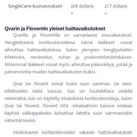
SingleCare-kustannukset
208 dollaria
217 dollaria
+
+
Qvarin ja Floventin yleiset haittavaikutukset
Qvarilla ja Floventilla on samanlaiset sivuvaikutukset.
Hengitettävinä kortikosteroideina nämä lääkkeet voivat
aiheuttaa haittavaikutuksia, kuten ylempien hengitysteiden
infektioita, nenänielun, nuhan ja poskiontelotulehduksen.
Molemmat lääkkeet voivat myös aiheuttaa päänsärkyä, yskää ja
pahoinvointia muiden haittavaikutusten lisäksi.
Qvar tai Flovent voivat lisätä suun sammas- tai sieni-
infektioiden riskiä suussa. Suu on huuhdeltava vedellä
nielemättä, kun on käytetty inhaloitavia kortikosteroideja, kuten
Qvar tai Flovent. Flovent HFA -inhalaattorin kanssa voidaan
käyttää välikappaleeksi kutsuttua laitetta suun sammasriskin
vähentämiseksi.
Inhaloitavien kortikosteroidien vakaviin haittavaikutuksiin