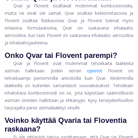
Qvar ja Flovent sisältävät molemmat kortikosteroidia,
mutta ne eivät ole samat. Qvar sisältää beklometasonia ja
Flovent sisältää flutikasonia. Qvar ja Flovent tulevat myös
erilaisina formulaatioina; Qvar on saatavana inhalaatio
aerosolina, kun taas Flovent on saatavana inhalaatio aerosolina
ja inhalaatiojauheena.
Onko Qvar tai Flovent parempi?
Qvar ja Flovent ovat molemmat tehokkaita lääkkeitä
astman hallintaan. Jonkin verran
opinnot
Flovent on
tehokkaampi pienemmillä annoksilla kuin Qvar. Molemmilla
lääkkeillä on kuitenkin samanlaiset sivuvaikutukset. Tehokkain
inhaloitava kortikosteroidi on se, jota käytetään säännöllisesti
astman oireiden hallintaan ja ehkäisyyn. Kysy terveydenhuollon
tarjoajalta paras astmalääkitys sinulle.
Voinko käyttää Qvaria tai Floventia
raskaana?
Ei ole riittävästi tietoa osoittamaan, että Qvar tai Flovent