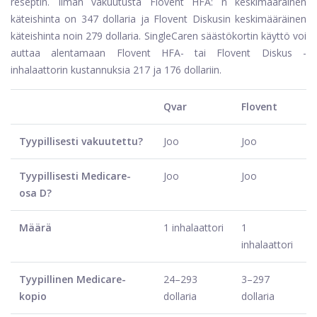
reseptin. Ilman vakuutusta Flovent HFA: n keskimääräinen
käteishinta on 347 dollaria ja Flovent Diskusin keskimääräinen
käteishinta noin 279 dollaria. SingleCaren säästökortin käyttö voi
auttaa alentamaan Flovent HFA- tai Flovent Diskus -
inhalaattorin kustannuksia 217 ja 176 dollariin.
Qvar
Flovent
Tyypillisesti vakuutettu?
Joo
Joo
Tyypillisesti Medicare-
Joo
Joo
osa D?
Määrä
1 inhalaattori
1
inhalaattori
Tyypillinen Medicare-
24–293
3–297
kopio
dollaria
dollaria