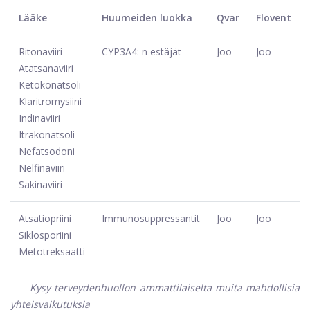
Lääke
Huumeiden luokka
Qvar
Flovent
Ritonaviiri
CYP3A4: n estäjät
Joo
Joo
Atatsanaviiri
Ketokonatsoli
Klaritromysiini
Indinaviiri
Itrakonatsoli
Nefatsodoni
Nelfinaviiri
Sakinaviiri
Atsatiopriini
Immunosuppressantit
Joo
Joo
Siklosporiini
Metotreksaatti
Kysy terveydenhuollon ammattilaiselta muita mahdollisia
yhteisvaikutuksia