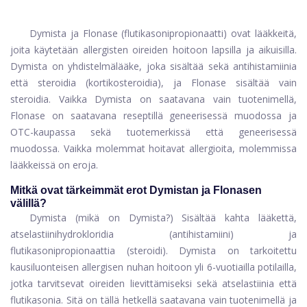
Dymista ja Flonase (flutikasonipropionaatti) ovat lääkkeitä,
joita käytetään allergisten oireiden hoitoon lapsilla ja aikuisilla.
Dymista on yhdistelmälääke, joka sisältää sekä antihistamiinia
että steroidia (kortikosteroidia), ja Flonase sisältää vain
steroidia. Vaikka Dymista on saatavana vain tuotenimellä,
Flonase on saatavana reseptillä geneerisessä muodossa ja
OTC-kaupassa sekä tuotemerkissä että geneerisessä
muodossa. Vaikka molemmat hoitavat allergioita, molemmissa
lääkkeissä on eroja.
Mitkä ovat tärkeimmät erot Dymistan ja Flonasen
välillä?
Dymista (mikä on Dymista?) Sisältää kahta lääkettä,
atselastiinihydrokloridia (antihistamiini) ja
flutikasonipropionaattia (steroidi). Dymista on tarkoitettu
kausiluonteisen allergisen nuhan hoitoon yli 6-vuotiailla potilailla,
jotka tarvitsevat oireiden lievittämiseksi sekä atselastiinia että
flutikasonia. Sitä on tällä hetkellä saatavana vain tuotenimellä ja