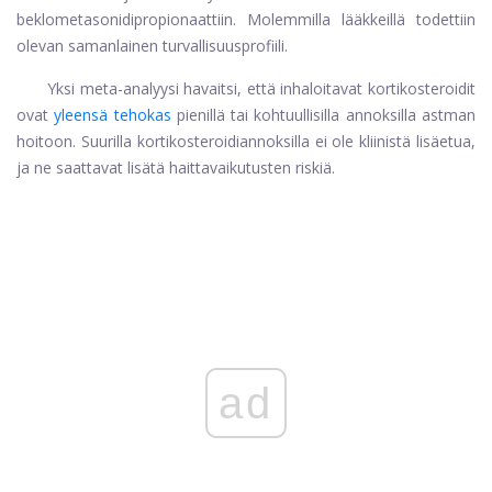
beklometasonidipropionaattiin. Molemmilla lääkkeillä todettiin
olevan samanlainen turvallisuusprofiili.
Yksi meta-analyysi havaitsi, että inhaloitavat kortikosteroidit
ovat
yleensä tehokas
pienillä tai kohtuullisilla annoksilla astman
hoitoon. Suurilla kortikosteroidiannoksilla ei ole kliinistä lisäetua,
ja ne saattavat lisätä haittavaikutusten riskiä.
ad