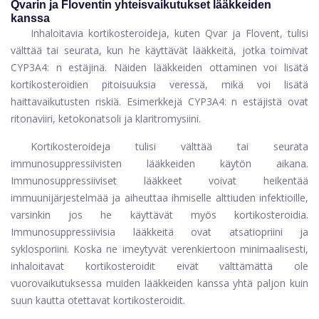
Qvarin ja Floventin yhteisvaikutukset lääkkeiden
kanssa
Inhaloitavia kortikosteroideja, kuten Qvar ja Flovent, tulisi
välttää tai seurata, kun he käyttävät lääkkeitä, jotka toimivat
CYP3A4: n estäjinä. Näiden lääkkeiden ottaminen voi lisätä
kortikosteroidien pitoisuuksia veressä, mikä voi lisätä
haittavaikutusten riskiä. Esimerkkejä CYP3A4: n estäjistä ovat
ritonaviiri, ketokonatsoli ja klaritromysiini.
Kortikosteroideja tulisi välttää tai seurata
immunosuppressiivisten lääkkeiden käytön aikana.
Immunosuppressiiviset lääkkeet voivat heikentää
immuunijärjestelmää ja aiheuttaa ihmiselle alttiuden infektioille,
varsinkin jos he käyttävät myös kortikosteroidia.
Immunosuppressiivisia lääkkeitä ovat atsatiopriini ja
syklosporiini. Koska ne imeytyvät verenkiertoon minimaalisesti,
inhaloitavat kortikosteroidit eivät välttämättä ole
vuorovaikutuksessa muiden lääkkeiden kanssa yhtä paljon kuin
suun kautta otettavat kortikosteroidit.