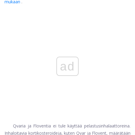
mukaan
.
ad
Qvaria ja Floventia ei tule käyttää pelastusinhalaattoreina.
Inhaloitavia kortikosteroideja, kuten Qvar ja Flovent, määrätään