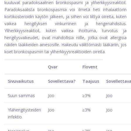
kuuluvat paradoksaalinen bronkospasmi ja yliherkkyysreaktiot.
Paradoksaalista bronkospasmia voi ilmetä heti inhalaattorin
kortikosteroidin käytön jälkeen, ja siihen voi liittyä oireita, kuten
vaikea hengityksen vinkuminen ja hengenahdistus.
Yliherkkyysreaktiot, kuten vaikea ihottuma, turvotus ja
hengitysvaikeudet, ovat mahdollisia niille, jotka ovat allergisia
näiden lääkkeiden ainesosille. Hakeudu välittömästi lääkäriin, jos
koet bronkospasmin tai yliherkkyysreaktioiden oireita.
Qvar
Flovent
Sivuvaikutus
Sovellettava?
Taajuus
Sovellettav
Suun sammas
Joo
≥3%
Joo
Ylähengitysteiden
Joo
≥3%
Joo
infektio