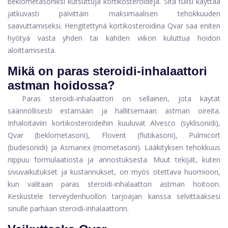
beklometasoniksi kutsuttuja kortikosteroideja. Sitä tulisi käyttää
jatkuvasti päivittäin maksimaalisen tehokkuuden
saavuttamiseksi. Hengitettynä kortikosteroidina Qvar saa eniten
hyötyä vasta yhden tai kahden viikon kuluttua hoidon
aloittamisesta.
Mikä on paras steroidi-inhalaattori
astman hoidossa?
Paras steroidi-inhalaattori on sellainen, jota käytät
säännöllisesti estämään ja hallitsemaan astman oireita.
Inhaloitaviin kortikosteroideihin kuuluvat Alvesco (syklisonidi),
Qvar (beklometasoni), Flovent (flutikasoni), Pulmicort
(budesonidi) ja Asmanex (mometasoni). Lääkityksen tehokkuus
riippuu formulaatiosta ja annostuksesta. Muut tekijät, kuten
sivuvaikutukset ja kustannukset, on myös otettava huomioon,
kun valitaan paras steroidi-inhalaattori astman hoitoon.
Keskustele terveydenhuollon tarjoajan kanssa selvittääksesi
sinulle parhaan steroidi-inhalaattorin.