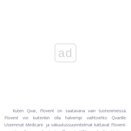
ad
Kuten Qvar, Flovent on saatavana vain tuotenimeissä.
Flovent voi kuitenkin olla halvempi vaihtoehto Qvarille.
Useimmat Medicare- ja vakuutussuunnitelmat kattavat Flovent-