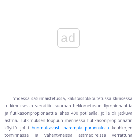
ad
Yhdessä satunnaistetussa, kaksoissokkoutetussa kliinisessä
tutkimuksessa verrattiin suoraan beklometasonidipropionaattia
ja flutikasonipropionaattia lähes 400 potilaalla, joilla oli jatkuva
astma. Tutkimuksen loppuun mennessä flutikasonipropionaatin
käyttö johti
huomattavasti parempia parannuksia
keuhkojen
toiminnassa ja vähentyneissä astmaoireissa verrattuna