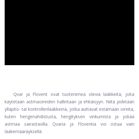
ad
Qvar ja Flovent ovat tuotenimeä olevia lääkkeitä, joita
käytetään astmaoireiden hallintaan ja ehkäisyyn. Niitä pidetään
ylläpito- tai kontrollerilääkkeinä, jotka auttavat estämään oireita,
kuten hengenahdistusta, hengityksen vinkumista ja yskää
astmaa sairastavilla. Qvaria ja Floventia voi ostaa vain
lääkemääräyksellä.