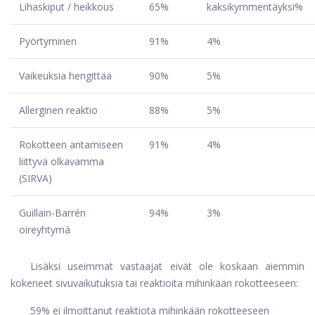
Lihaskiput / heikkous
65%
kaksikymmentäyksi%
Pyörtyminen
91%
4%
Vaikeuksia hengittää
90%
5%
Allerginen reaktio
88%
5%
Rokotteen antamiseen
91%
4%
liittyvä olkavamma
(SIRVA)
Guillain-Barrén
94%
3%
oireyhtymä
Lisäksi useimmat vastaajat eivät ole koskaan aiemmin
kokeneet sivuvaikutuksia tai reaktioita mihinkään rokotteeseen:
59% ei ilmoittanut reaktiota mihinkään rokotteeseen