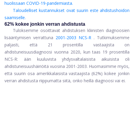
huolissaan COVID-19-pandemiasta.
Taloudelliset kustannukset ovat suurin este ahdistushoidon
saamiselle.
62% kokee jonkin verran ahdistusta
Tuloksemme osoittavat ahdistuksen kliinisten diagnoosien
lisääntymisen verrattuna
2001-2003 NCS-R
. Tutkimuksemme
paljasti, että 21 prosentilla vastaajista on
ahdistuneisuusdiagnoosi vuonna 2020, kun taas 19 prosentilla
NCS-R: ään kuuluvista yhdysvaltalaisista aikuisista oli
ahdistuneisuushäiriöitä vuosina 2001-2003. Huomasimme myös,
että suurin osa amerikkalaisista vastaajista (62%) kokee jonkin
verran ahdistusta riippumatta siitä, onko heillä diagnoosi vai ei.