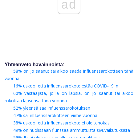
ad
Yhteenveto havainnoista:
58% on jo saanut tai aikoo saada influenssarokotteen tänä
vuonna
16% uskoo, että influenssarokote estää COVID-19: n
60% vastaajista, joilla on lapsia, on jo saanut tai aikoo
rokottaa lapsensa tänä vuonna
52% yleensä saa influenssarokotuksen
47% sai influenssarokotteen viime vuonna
38% uskoo, että influenssarokote ei ole tehokas
49% on huolissaan flunssaa ammuttuista sivuvaikutuksista
59%: lla ei ole koskaan ollut rokotereaktiota