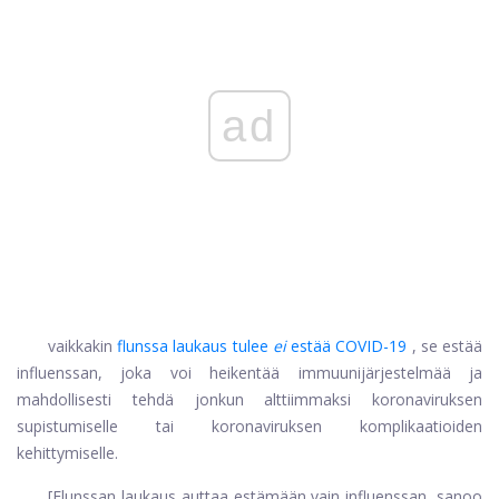
ad
vaikkakin
flunssa laukaus tulee
ei
estää COVID-19
, se estää
influenssan, joka voi heikentää immuunijärjestelmää ja
mahdollisesti tehdä jonkun alttiimmaksi koronaviruksen
supistumiselle tai koronaviruksen komplikaatioiden
kehittymiselle.
[Flunssan laukaus auttaa estämään vain influenssan, sanoo