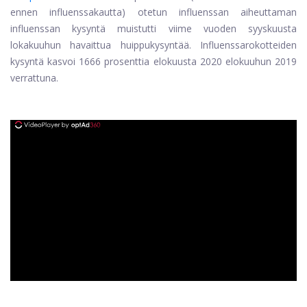
ennen influenssakautta) otetun influenssan aiheuttaman
influenssan kysyntä muistutti viime vuoden syyskuusta
lokakuuhun havaittua huippukysyntää. Influenssarokotteiden
kysyntä kasvoi 1666 prosenttia elokuusta 2020 elokuuhun 2019
verrattuna.
ad