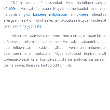
CDC: n mukaan influenssarokote vähentää influenssariskiä
40-60%
. Vakavat flunssaan liittyvät komplikaatiot ovat vain
harvinaisia
yksi kahteen miljoonaan annokseen
aiheuttaa
allergisen reaktion rokotteelle, ja rokotuksiin liittyvät kuolemat
ovat noin
1 miljoonasta
.
Rokotteen saamisella on monia muita etuja, mukaan lukien
influenssan tekeminen vähemmän vakavaksi sairaudeksi, jos
saat influenssan laukauksen jälkeen, verrattuna influenssan
saamiseen ilman laukausta. Myös rokotetut ihmiset eivät
todennäköisesti kärsi komplikaatioista tai joutuvat sairaalaan,
jos he saavat flunssaa, kertoo tohtori Fish.