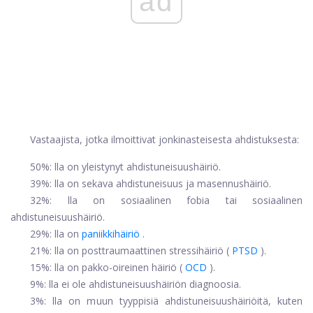
ad
Vastaajista, jotka ilmoittivat jonkinasteisesta ahdistuksesta:
50%: lla on yleistynyt ahdistuneisuushäiriö.
39%: lla on sekava ahdistuneisuus ja masennushäiriö.
32%: lla on sosiaalinen fobia tai sosiaalinen
ahdistuneisuushäiriö.
29%: lla on
paniikkihäiriö
.
21%: lla on posttraumaattinen stressihäiriö (
PTSD
).
15%: lla on pakko-oireinen häiriö (
OCD
).
9%: lla ei ole ahdistuneisuushäiriön diagnoosia.
3%: lla on muun tyyppisiä ahdistuneisuushäiriöitä, kuten