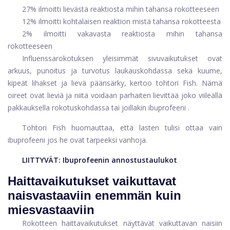
27% ilmoitti lievästä reaktiosta mihin tahansa rokotteeseen
12% ilmoitti kohtalaisen reaktion mistä tahansa rokotteesta
2% ilmoitti vakavasta reaktiosta mihin tahansa
rokotteeseen
Influenssarokotuksen yleisimmät sivuvaikutukset ovat
arkuus, punoitus ja turvotus laukauskohdassa sekä kuume,
kipeät lihakset ja lievä päänsärky, kertoo tohtori Fish. Nämä
oireet ovat lieviä ja niitä voidaan parhaiten lievittää joko viileällä
pakkauksella rokotuskohdassa tai joillakin
ibuprofeeni
.
Tohtori Fish huomauttaa, että lasten tulisi ottaa vain
ibuprofeeni
jos he ovat tarpeeksi vanhoja.
LIITTYVÄT:
Ibuprofeenin annostustaulukot
Haittavaikutukset vaikuttavat
naisvastaaviin enemmän kuin
miesvastaaviin
Rokotteen haittavaikutukset näyttävät vaikuttavan naisiin