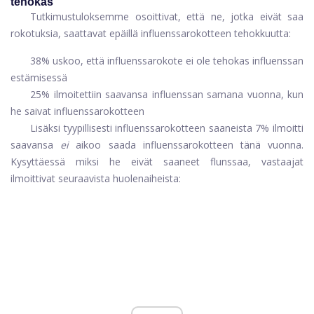
tehokas
Tutkimustuloksemme osoittivat, että ne, jotka eivät saa
rokotuksia, saattavat epäillä influenssarokotteen tehokkuutta:
38% uskoo, että influenssarokote ei ole tehokas influenssan
estämisessä
25% ilmoitettiin saavansa influenssan samana vuonna, kun
he saivat influenssarokotteen
Lisäksi tyypillisesti influenssarokotteen saaneista 7% ilmoitti
saavansa
ei
aikoo saada influenssarokotteen tänä vuonna.
Kysyttäessä miksi he eivät saaneet flunssaa, vastaajat
ilmoittivat seuraavista huolenaiheista: