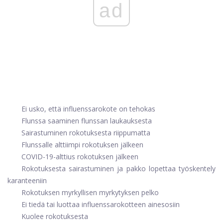
ad
Ei usko, että influenssarokote on tehokas
Flunssa saaminen flunssan laukauksesta
Sairastuminen rokotuksesta riippumatta
Flunssalle alttiimpi rokotuksen jälkeen
COVID-19-alttius rokotuksen jälkeen
Rokotuksesta sairastuminen ja pakko lopettaa työskentely
karanteeniin
Rokotuksen myrkyllisen myrkytyksen pelko
Ei tiedä tai luottaa influenssarokotteen ainesosiin
Kuolee rokotuksesta