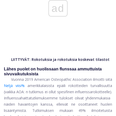
ad
LIITTYVÄT:
Rokotuksia ja rokotuksia koskevat tilastot
Lähes puolet on huolissaan flunssaa ammuttuista
sivuvaikutuksista
Vuonna 2019 American Osteopathic Association ilmoitti siitä
Neljä viisi%
amerikkalaisista epäili rokotteiden turvallisuutta
(vaikka AOA: n tutkimus ei ollut spesifinen influenssarokotteelle).
Influenssahaittatutkimuksemme tulokset olivat yhdenmukaisia ​​
näiden havaintojen kanssa, elleivät ne osoittaneet huolen
lisääntymistä. Tutkimuksen mukaan 49% ilmoitetuista