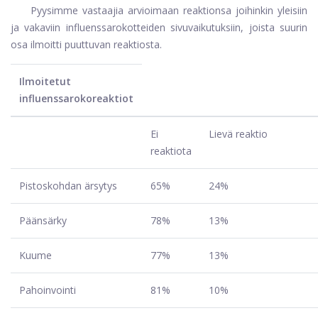
Pyysimme vastaajia arvioimaan reaktionsa joihinkin yleisiin
ja vakaviin influenssarokotteiden sivuvaikutuksiin, joista suurin
osa ilmoitti puuttuvan reaktiosta.
Ilmoitetut
influenssarokoreaktiot
Ei
Lievä reaktio
reaktiota
Pistoskohdan ärsytys
65%
24%
Päänsärky
78%
13%
Kuume
77%
13%
Pahoinvointi
81%
10%