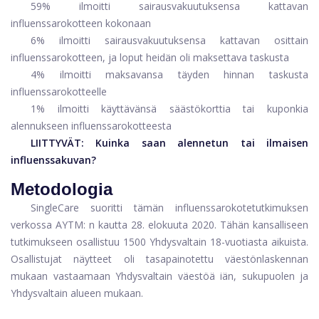
59% ilmoitti sairausvakuutuksensa kattavan
influenssarokotteen kokonaan
6% ilmoitti sairausvakuutuksensa kattavan osittain
influenssarokotteen, ja loput heidän oli maksettava taskusta
4% ilmoitti maksavansa täyden hinnan taskusta
influenssarokotteelle
1% ilmoitti käyttävänsä säästökorttia tai kuponkia
alennukseen influenssarokotteesta
LIITTYVÄT:
Kuinka saan alennetun tai ilmaisen
influenssakuvan?
Metodologia
SingleCare suoritti tämän influenssarokotetutkimuksen
verkossa AYTM: n kautta 28. elokuuta 2020. Tähän kansalliseen
tutkimukseen osallistuu 1500 Yhdysvaltain 18-vuotiasta aikuista.
Osallistujat näytteet oli tasapainotettu väestönlaskennan
mukaan vastaamaan Yhdysvaltain väestöä iän, sukupuolen ja
Yhdysvaltain alueen mukaan.