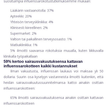
suosituimpia influenssarokotustutkimuksemme mukaan:
Lääkärin vastaanotolla: 37%
Apteekki: 20%
Yhteisön terveysklinikka: 4%
Kliinisesti kiireellinen: 2%
Supermarket: 2%
Valtion tai paikallinen terveysosasto: 1%
Matkaklinikka: 1%
5% ilmoitti saavansa rokotuksia muualla, kuten liikkuvalla
klinikalla työpaikallaan
59% kertoo sairausvakuutuksensa kattavan
influenssarokotteen kaikki kustannukset
Ilman vakuutusta, influenssan laukaus voi maksaa yli 50
dollaria. Suurin osa kyselyyn vastanneista ilmoitti kuitenkin, että
heidän sairausvakuutussuunnitelmansa kattoi ainakin osittain
influenssarokotteen:
65% ilmoitti sairausvakuutuksensa ainakin osittain kattavan
influenssarokotteen