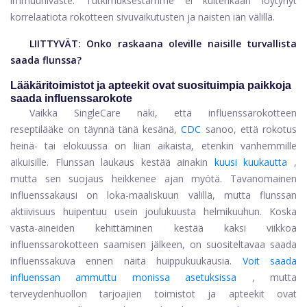
immuunivaste.
Tutkimuksestamme ei kuitenkaan löytynyt
korrelaatiota rokotteen sivuvaikutusten ja naisten iän välillä.
LIITTYVÄT:
Onko raskaana oleville naisille turvallista
saada flunssa?
Lääkäritoimistot ja apteekit ovat suosituimpia paikkoja
saada influenssarokote
Vaikka SingleCare näki, että influenssarokotteen
reseptilääke on täynnä tänä kesänä,
CDC
sanoo, että rokotus
heinä- tai elokuussa on liian aikaista, etenkin vanhemmille
aikuisille. Flunssan laukaus kestää ainakin
kuusi kuukautta
,
mutta sen suojaus heikkenee ajan myötä. Tavanomainen
influenssakausi on loka-maaliskuun välillä, mutta flunssan
aktiivisuus huipentuu usein joulukuusta helmikuuhun. Koska
vasta-aineiden kehittäminen kestää kaksi viikkoa
influenssarokotteen saamisen jälkeen, on suositeltavaa saada
influenssakuva ennen näitä huippukuukausia.
Voit saada
influenssan ammuttu monissa asetuksissa
, mutta
terveydenhuollon tarjoajien toimistot ja apteekit ovat