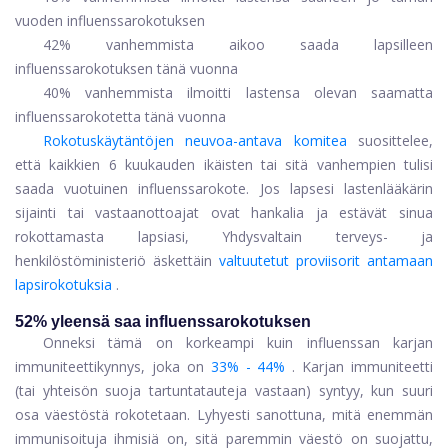
vuoden influenssarokotuksen
42% vanhemmista aikoo saada lapsilleen
influenssarokotuksen tänä vuonna
40% vanhemmista ilmoitti lastensa olevan saamatta
influenssarokotetta tänä vuonna
Rokotuskäytäntöjen neuvoa-antava komitea
suosittelee,
että kaikkien 6 kuukauden ikäisten tai sitä vanhempien tulisi
saada vuotuinen influenssarokote. Jos lapsesi lastenlääkärin
sijainti tai vastaanottoajat ovat hankalia ja estävät sinua
rokottamasta lapsiasi, Yhdysvaltain terveys- ja
henkilöstöministeriö äskettäin
valtuutetut proviisorit antamaan
lapsirokotuksia
.
52% yleensä saa influenssarokotuksen
Onneksi tämä on korkeampi kuin influenssan karjan
immuniteettikynnys, joka on
33% - 44%
. Karjan immuniteetti
(tai yhteisön suoja tartuntatauteja vastaan) syntyy, kun suuri
osa väestöstä rokotetaan. Lyhyesti sanottuna, mitä enemmän
immunisoituja ihmisiä on, sitä paremmin väestö on suojattu,