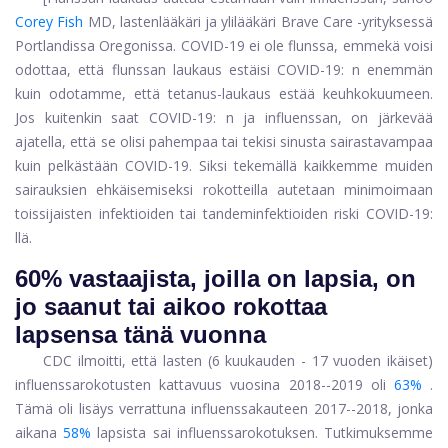
Corey Fish
MD, lastenlääkäri ja ylilääkäri Brave Care -yrityksessä
Portlandissa Oregonissa. COVID-19 ei ole flunssa, emmekä voisi
odottaa, että flunssan laukaus estäisi COVID-19: n enemmän
kuin odotamme, että tetanus-laukaus estää keuhkokuumeen.
Jos kuitenkin saat COVID-19: n ja influenssan, on järkevää
ajatella, että se olisi pahempaa tai tekisi sinusta sairastavampaa
kuin pelkästään COVID-19. Siksi tekemällä kaikkemme muiden
sairauksien ehkäisemiseksi rokotteilla autetaan minimoimaan
toissijaisten infektioiden tai tandeminfektioiden riski COVID-19:
llä.
60% vastaajista, joilla on lapsia, on
jo saanut tai aikoo rokottaa
lapsensa tänä vuonna
CDC ilmoitti, että lasten (6 kuukauden - 17 vuoden ikäiset)
influenssarokotusten kattavuus vuosina 2018--2019 oli
63%
.
Tämä oli lisäys verrattuna influenssakauteen 2017--2018, jonka
aikana
58%
lapsista sai influenssarokotuksen. Tutkimuksemme