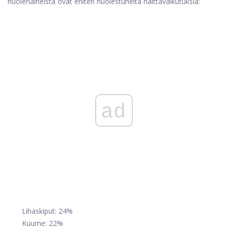
huolenaiheista ovat eniten huolestuneita haittavaikutuksia:
ad
Lihaskiput: 24%
Kuume: 22%