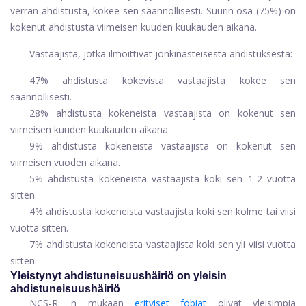
verran ahdistusta, kokee sen säännöllisesti. Suurin osa (75%) on
kokenut ahdistusta viimeisen kuuden kuukauden aikana.
Vastaajista, jotka ilmoittivat jonkinasteisesta ahdistuksesta:
47% ahdistusta kokevista vastaajista kokee sen
säännöllisesti.
28% ahdistusta kokeneista vastaajista on kokenut sen
viimeisen kuuden kuukauden aikana.
9% ahdistusta kokeneista vastaajista on kokenut sen
viimeisen vuoden aikana.
5% ahdistusta kokeneista vastaajista koki sen 1-2 vuotta
sitten.
4% ahdistusta kokeneista vastaajista koki sen kolme tai viisi
vuotta sitten.
7% ahdistusta kokeneista vastaajista koki sen yli viisi vuotta
sitten.
Yleistynyt ahdistuneisuushäiriö on yleisin
ahdistuneisuushäiriö
NCS-R: n mukaan
erityiset fobiat
olivat yleisimpiä