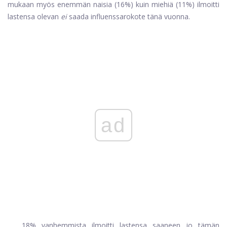
mukaan myös enemmän naisia ​​(16%) kuin miehiä (11%) ilmoitti
lastensa olevan
ei
saada influenssarokote tänä vuonna.
ad
18% vanhemmista ilmoitti lastensa saaneen jo tämän