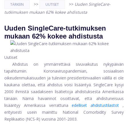
>>
>>
Uuden SingleCare-
TÄRKEIN
UUTISET
tutkimuksen mukaan 62% kokee ahdistusta
Uuden SingleCare-tutkimuksen
mukaan 62% kokee ahdistusta
Uutiset
Ahdistus on ymmärrettävä sivuvaikutus nykypäivän
tapahtumiin. Koronaviruspandemian, sosiaalisen
oikeudenmukaisuuden ja tulevien presidentinvaalien välillä ei ole
kaukana olettaa, että ahdistus voisi lisääntyä. SingleCare kysyi
2000 ihmistä saadakseen lisätietoja ahdistuksesta Amerikassa
tänään. Nämä havainnot osoittavat, että ahdistuneisuus
lisääntyy Amerikassa verrattuna
edelliset ahdistustilastot
,
erityisesti usein mainittu National Comorbidity Survey
Replikaatio (NCS-R) vuosina 2001-2003.