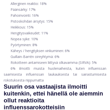
Allerginen reaktio: 18%
Päänsärky: 17%
Pahoinvointi: 16%
Pistoskohdan ärsytys: 15%
Heikkous: 15%
Hengitysvaikeudet: 11%
Nopea syke: 10%
Pyörtyminen: 8%
Käheys / hengityksen vinkuminen: 6%
Guillain-Barrén oireyhtymä: 6%
Rokotteen antamiseen liittyvä olkavamma (SIRVA): 5%
6% ilmoitti muista huolenaiheista, kuten influenssan
saamisesta influenssan laukauksesta tai sairastumisesta
rokotuksesta riippumatta
Suurin osa vastaajista ilmoitti
kuitenkin, ettei hänellä ole aiemmin
ollut reaktioita
influenssarokotteisiin