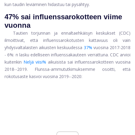
kun taudin leviäminen hidastuu tai pysähtyy.
47% sai influenssarokotteen viime
vuonna
Tautien torjunnan ja ennaltaehkäisyn keskukset (CDC)
ilmoittivat, että influenssarokotusten kattavuus oli vain
yhdysvaltalaisten aikuisten keskuudessa
37%
vuosina 2017-2018
- 6%: n lasku edelliseen influenssakauteen verrattuna. CDC arvioi
kuitenkin
Neljä viisi%
aikuisista sai influenssarokotteen vuosina
2018--2019. Flunssa-ammututkimuksemme osoitti, että
rokotusaste kasvoi vuosina 2019--2020: