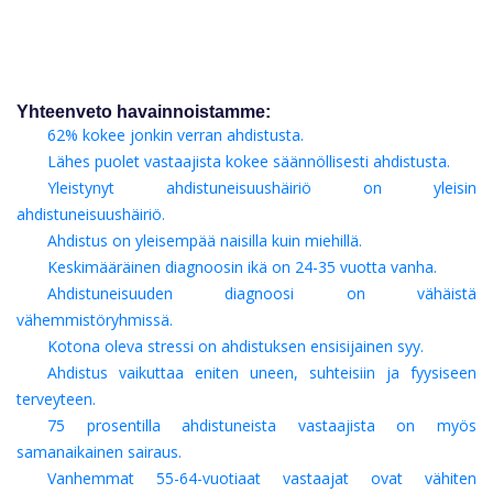
Yhteenveto havainnoistamme:
62% kokee jonkin verran ahdistusta.
Lähes puolet vastaajista kokee säännöllisesti ahdistusta.
Yleistynyt ahdistuneisuushäiriö on yleisin
ahdistuneisuushäiriö.
Ahdistus on yleisempää naisilla kuin miehillä.
Keskimääräinen diagnoosin ikä on 24-35 vuotta vanha.
Ahdistuneisuuden diagnoosi on vähäistä
vähemmistöryhmissä.
Kotona oleva stressi on ahdistuksen ensisijainen syy.
Ahdistus vaikuttaa eniten uneen, suhteisiin ja fyysiseen
terveyteen.
75 prosentilla ahdistuneista vastaajista on myös
samanaikainen sairaus.
Vanhemmat 55-64-vuotiaat vastaajat ovat vähiten