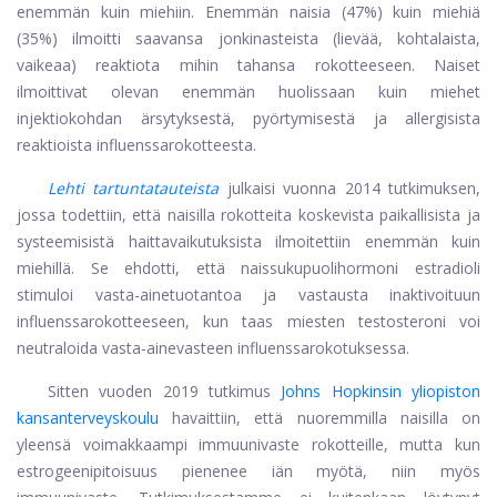
enemmän kuin miehiin. Enemmän naisia ​​(47%) kuin miehiä
(35%) ilmoitti saavansa jonkinasteista (lievää, kohtalaista,
vaikeaa) reaktiota mihin tahansa rokotteeseen. Naiset
ilmoittivat olevan enemmän huolissaan kuin miehet
injektiokohdan ärsytyksestä, pyörtymisestä ja allergisista
reaktioista influenssarokotteesta.
Lehti tartuntatauteista
julkaisi vuonna 2014 tutkimuksen,
jossa todettiin, että naisilla rokotteita koskevista paikallisista ja
systeemisistä haittavaikutuksista ilmoitettiin enemmän kuin
miehillä. Se ehdotti, että naissukupuolihormoni estradioli
stimuloi vasta-ainetuotantoa ja vastausta inaktivoituun
influenssarokotteeseen, kun taas miesten testosteroni voi
neutraloida vasta-ainevasteen influenssarokotuksessa.
Sitten vuoden 2019 tutkimus
Johns Hopkinsin yliopiston
kansanterveyskoulu
havaittiin, että nuoremmilla naisilla on
yleensä voimakkaampi immuunivaste rokotteille, mutta kun
estrogeenipitoisuus pienenee iän myötä, niin myös