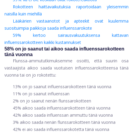
Rokotteen haittavaikutuksia raportoidaan yleisemmin
naisilla kuin miehillä
Lääkärien vastaanotot ja apteekit ovat kuulemma
suosituimpia paikkoja saada influenssarokote
59% kertoo sairausvakuutuksensa kattavan
influenssarokotteen kaikki kustannukset
58% on jo saanut tai aikoo saada influenssarokotteen
tänä vuonna
Flunssa-ammututkimuksemme osoitti, että suurin osa
vastaajista aikoo saada vuotuisen influenssarokotteensa tänä
vuonna tai on jo rokotettu:
13% on jo saanut influenssarokotteen tänä vuonna
11% on jo saanut influenssan
2% on jo saanut nenän flunssarokotteen
45% aikoo saada influenssarokotteen tänä vuonna
42% aikoo saada influenssan ammuttu tänä vuonna
3% aikoo saada nenän flunssarokotteen tänä vuonna
42% ei aio saada influenssarokotetta tänä vuonna