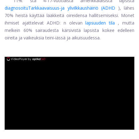
11%: sta 4-17-vuotiaista amerikkalaisista lapsista
diagnosoitu
Tarkkaavaisuus-ja ylivilkkaushäiriö (
ADHD
), lähes
70% heistä käyttää lääkkeitä oireidensa hallitsemiseksi. Monet
ihmiset ajattelevat ADHD: n olevan
lapsuuden tila
, mutta
melkein 60% sairaudesta kärsivistä lapsista kokee edelleen
oireita ja vaikeuksia teini-iässä ja aikuisuudessa.
ad