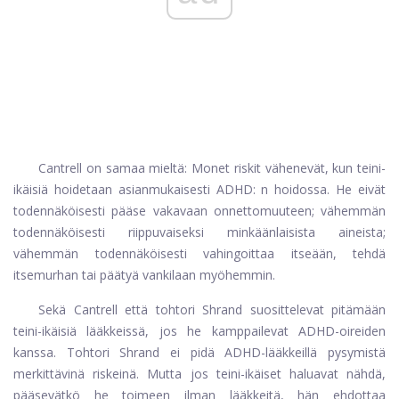
Cantrell on samaa mieltä: Monet riskit vähenevät, kun teini-
ikäisiä hoidetaan asianmukaisesti ADHD: n hoidossa. He eivät
todennäköisesti pääse vakavaan onnettomuuteen; vähemmän
todennäköisesti riippuvaiseksi minkäänlaisista aineista;
vähemmän todennäköisesti vahingoittaa itseään, tehdä
itsemurhan tai päätyä vankilaan myöhemmin.
Sekä Cantrell että tohtori Shrand suosittelevat pitämään
teini-ikäisiä lääkkeissä, jos he kamppailevat ADHD-oireiden
kanssa. Tohtori Shrand ei pidä ADHD-lääkkeillä pysymistä
merkittävinä riskeinä. Mutta jos teini-ikäiset haluavat nähdä,
pääsevätkö he toimeen ilman lääkkeitä, hän ehdottaa