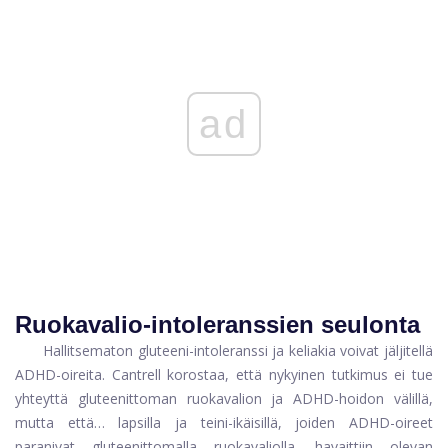
ad
Ruokavalio-intoleranssien seulonta
Hallitsematon gluteeni-intoleranssi ja keliakia voivat jäljitellä
ADHD-oireita. Cantrell korostaa, että nykyinen tutkimus ei tue
yhteyttä gluteenittoman ruokavalion ja ADHD-hoidon välillä,
mutta että… lapsilla ja teini-ikäisillä, joiden ADHD-oireet
paranivat gluteenittomalla ruokavaliolla, havaittiin olevan