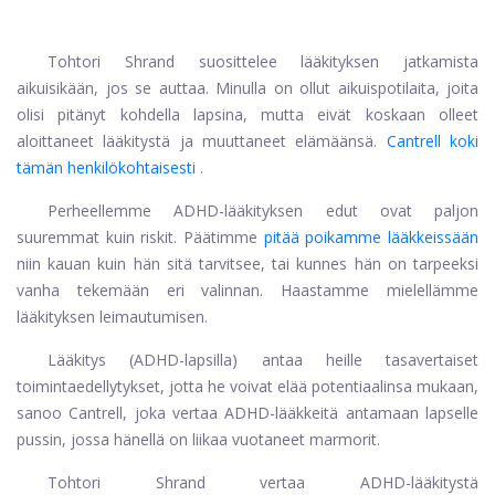
Tohtori Shrand suosittelee lääkityksen jatkamista
aikuisikään, jos se auttaa. Minulla on ollut aikuispotilaita, joita
olisi pitänyt kohdella lapsina, mutta eivät koskaan olleet
aloittaneet lääkitystä ja muuttaneet elämäänsä.
Cantrell koki
tämän henkilökohtaisesti
.
Perheellemme ADHD-lääkityksen edut ovat paljon
suuremmat kuin riskit. Päätimme
pitää poikamme lääkkeissään
niin kauan kuin hän sitä tarvitsee, tai kunnes hän on tarpeeksi
vanha tekemään eri valinnan. Haastamme mielellämme
lääkityksen leimautumisen.
Lääkitys (ADHD-lapsilla) antaa heille tasavertaiset
toimintaedellytykset, jotta he voivat elää potentiaalinsa mukaan,
sanoo Cantrell, joka vertaa ADHD-lääkkeitä antamaan lapselle
pussin, jossa hänellä on liikaa vuotaneet marmorit.
Tohtori Shrand vertaa ADHD-lääkitystä