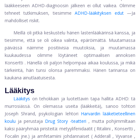
lääkkeeseen ADHD-diagnoosin jälkeen ei ollut vaikea. Olimme
tehneet tutkimuksen, tiesimme
ADHD-lääkityksen edut
—Ja
mahdolliset riskit.
Meillä oli pitkä keskustelu hänen lastenlääkärinsä kanssa, ja
tiesimme, että se oli oikea valinta, epäröimättä. Muutamassa
päivässä näimme positiivisia muutoksia, ja muutamassa
kuukaudessa olimme löytäneet optimaalisen annoksen
Konsertti
. Hänellä oli paljon helpompaa aikaa koulussa, ja mikä
tärkeintä, hän tunsi olonsa paremmaksi. Hänen tarinansa on
kaukana ainutlaatuisesta.
Lääkitys
Lääkitys
on tehokkain ja luotettavin tapa hallita ADHD: tä
murrosiässä. On olemassa useita (lääkkeitä), sanoo tohtori
Joseph Shrand, psykologian lehtori
Harvardin lääketieteellinen
koulu
ja perustaja
Drug Story -teatteri
, mutta pohjimmiltaan
kaksi pääryhmää piristeitä:
metyylifenidaatit
(
Ritaliini
,
Konsertti
,
Focalin
jne.) ja
amfetamiini
johdannaiset (
Adderall
,
Vyvanse
,