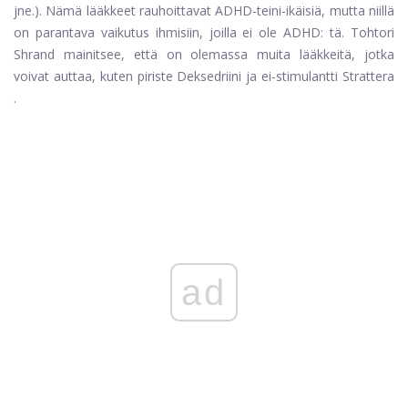
jne.). Nämä lääkkeet rauhoittavat ADHD-teini-ikäisiä, mutta niillä
on parantava vaikutus ihmisiin, joilla ei ole ADHD: tä. Tohtori
Shrand mainitsee, että on olemassa muita lääkkeitä, jotka
voivat auttaa, kuten piriste
Deksedriini
ja ei-stimulantti
Strattera
.
ad