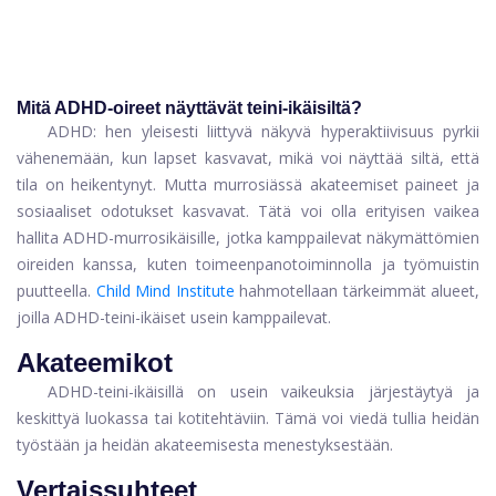
Mitä ADHD-oireet näyttävät teini-ikäisiltä?
ADHD: hen yleisesti liittyvä näkyvä hyperaktiivisuus pyrkii
vähenemään, kun lapset kasvavat, mikä voi näyttää siltä, ​​että
tila on heikentynyt. Mutta murrosiässä akateemiset paineet ja
sosiaaliset odotukset kasvavat. Tätä voi olla erityisen vaikea
hallita ADHD-murrosikäisille, jotka kamppailevat näkymättömien
oireiden kanssa, kuten toimeenpanotoiminnolla ja työmuistin
puutteella.
Child Mind Institute
hahmotellaan tärkeimmät alueet,
joilla ADHD-teini-ikäiset usein kamppailevat.
Akateemikot
ADHD-teini-ikäisillä on usein vaikeuksia järjestäytyä ja
keskittyä luokassa tai kotitehtäviin. Tämä voi viedä tullia heidän
työstään ja heidän akateemisesta menestyksestään.
Vertaissuhteet