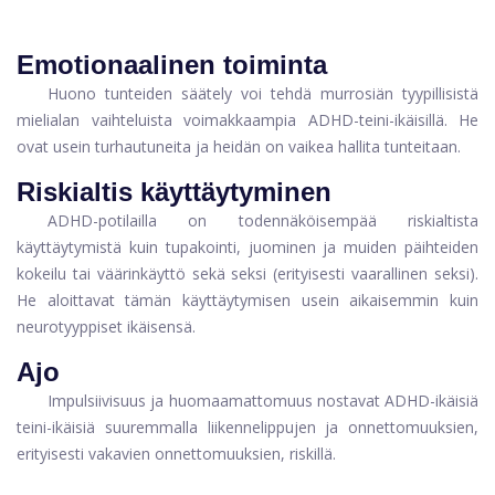
Emotionaalinen toiminta
Huono tunteiden säätely voi tehdä murrosiän tyypillisistä
mielialan vaihteluista voimakkaampia ADHD-teini-ikäisillä. He
ovat usein turhautuneita ja heidän on vaikea hallita tunteitaan.
Riskialtis käyttäytyminen
ADHD-potilailla on todennäköisempää riskialtista
käyttäytymistä kuin tupakointi, juominen ja muiden päihteiden
kokeilu tai väärinkäyttö sekä seksi (erityisesti vaarallinen seksi).
He aloittavat tämän käyttäytymisen usein aikaisemmin kuin
neurotyyppiset ikäisensä.
Ajo
Impulsiivisuus ja huomaamattomuus nostavat ADHD-ikäisiä
teini-ikäisiä suuremmalla liikennelippujen ja onnettomuuksien,
erityisesti vakavien onnettomuuksien, riskillä.