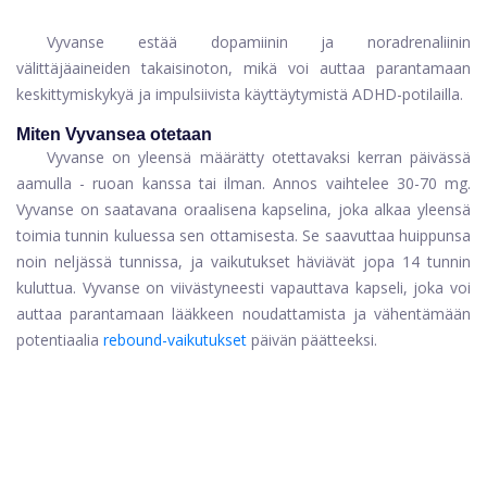
Vyvanse estää dopamiinin ja noradrenaliinin
välittäjäaineiden takaisinoton, mikä voi auttaa parantamaan
keskittymiskykyä ja impulsiivista käyttäytymistä ADHD-potilailla.
Miten Vyvansea otetaan
Vyvanse on yleensä määrätty otettavaksi kerran päivässä
aamulla - ruoan kanssa tai ilman. Annos vaihtelee 30-70 mg.
Vyvanse on saatavana oraalisena kapselina, joka alkaa yleensä
toimia tunnin kuluessa sen ottamisesta. Se saavuttaa huippunsa
noin neljässä tunnissa, ja vaikutukset häviävät jopa 14 tunnin
kuluttua. Vyvanse on viivästyneesti vapauttava kapseli, joka voi
auttaa parantamaan lääkkeen noudattamista ja vähentämään
potentiaalia
rebound-vaikutukset
päivän päätteeksi.