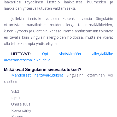
lääkärillesi täydellinen luettelo lääkkeistäsi huumeiden ja
lääkkeiden yhteisvaikutusten välttämiseksi.
Joillekin ihmisille voidaan kuitenkin vaatia Singulairin
ottamista samanaikaisesti muiden allergia- tai astmalääkkeiden,
kuten Zyrtecin ja Claritinin, kanssa. Nämä antihistamiinit toimivat
eri tavalla kuin Singulair allergioiden hoidossa, mutta ne voivat
olla tehokkaampia yhdistettynä.
LIITTYVÄT:
Opi yhdistämään allergialääke
aivastamattomalle kaudelle
Mitkä ovat Singulairin sivuvaikutukset?
Mahdolliset haittavaikutukset
Singulairin ottaminen voi
sisältää:
Yskä
Ripuli
Uneliaisuus
Korva särky
Kuume