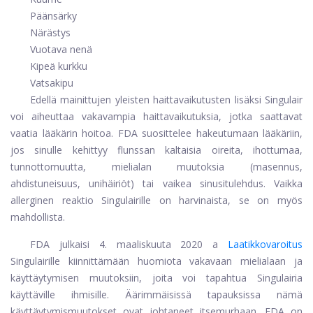
Päänsärky
Närästys
Vuotava nenä
Kipeä kurkku
Vatsakipu
Edellä mainittujen yleisten haittavaikutusten lisäksi Singulair
voi aiheuttaa vakavampia haittavaikutuksia, jotka saattavat
vaatia lääkärin hoitoa. FDA suosittelee hakeutumaan lääkäriin,
jos sinulle kehittyy flunssan kaltaisia ​​oireita, ihottumaa,
tunnottomuutta, mielialan muutoksia (masennus,
ahdistuneisuus, unihäiriöt) tai vaikea sinusitulehdus. Vaikka
allerginen reaktio Singulairille on harvinaista, se on myös
mahdollista.
FDA julkaisi 4. maaliskuuta 2020 a
Laatikkovaroitus
Singulairille kiinnittämään huomiota vakavaan mielialaan ja
käyttäytymisen muutoksiin, joita voi tapahtua Singulairia
käyttäville ihmisille. Äärimmäisissä tapauksissa nämä
käyttäytymismuutokset ovat johtaneet itsemurhaan. FDA on