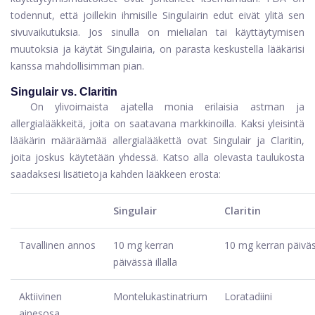
todennut, että joillekin ihmisille Singulairin edut eivät ylitä sen
sivuvaikutuksia. Jos sinulla on mielialan tai käyttäytymisen
muutoksia ja käytät Singulairia, on parasta keskustella lääkärisi
kanssa mahdollisimman pian.
Singulair vs. Claritin
On ylivoimaista ajatella monia erilaisia ​​astman ja
allergialääkkeitä, joita on saatavana markkinoilla. Kaksi yleisintä
lääkärin määräämää allergialääkettä ovat Singulair ja Claritin,
joita joskus käytetään yhdessä. Katso alla olevasta taulukosta
saadaksesi lisätietoja kahden lääkkeen erosta:
Singulair
Claritin
Tavallinen annos
10 mg kerran
10 mg kerran päivä
päivässä illalla
Aktiivinen
Montelukastinatrium
Loratadiini
ainesosa