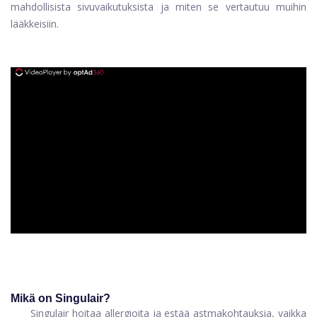
mahdollisista sivuvaikutuksista ja miten se vertautuu muihin
lääkkeisiin.
ad
Mikä on Singulair?
Singulair
hoitaa allergioita ja estää astmakohtauksia, vaikka