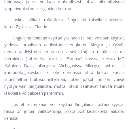
hoidossa, ja se voidaan mahdollisesti ottaa pitkäaikaisesti
ympärivuotisten allergioiden hoitoon.
Joskus lääkärit määräävät Singulairia toisella lääkkeellä,
kuten Zyrtec tai Claritin.
Singulairia voidaan käyttää yksinään tai sitä voidaan käyttää
yhdessä oraalisten antihistamiinien (kuten Allegra ja Xyzal),
nenän antihistamiinien (kuten atselastiini) ja nenänsisäisten
steroidien (kuten Nasacort ja Flonase) kanssa, kertoo MD
Kathleen Dass, allergikko Michiganissa Allergia-, astma- ja
immunologiakeskus. Ei ole olemassa yhtä kokoa kaikille
suunniteltua hoitosuunnitelmaa, joten jotkut ihmiset voivat
hyötyä vain Singulairista, mutta jotkut saattavat tarvita muita
lääkkeitä voidakseen paremmin.
Jos et kuitenkaan voi käyttää Singulairia jostain syystä,
tässä on joitain vaihtoehtoja, joista voit keskustella lääkärisi
kanssa: