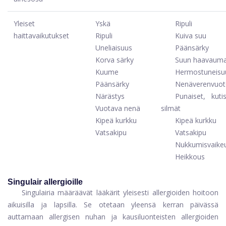
Yleiset
Yskä
Ripuli
haittavaikutukset
Ripuli
Kuiva suu
Uneliaisuus
Päänsärky
Korva särky
Suun haavaum
Kuume
Hermostuneisu
Päänsärky
Nenäverenvuo
Närästys
Punaiset, kuti
Vuotava nenä
silmät
Kipeä kurkku
Kipeä kurkku
Vatsakipu
Vatsakipu
Nukkumisvaike
Heikkous
Singulair allergioille
Singulairia määräävät lääkärit yleisesti allergioiden hoitoon
aikuisilla ja lapsilla. Se otetaan yleensä kerran päivässä
auttamaan allergisen nuhan ja kausiluonteisten allergioiden