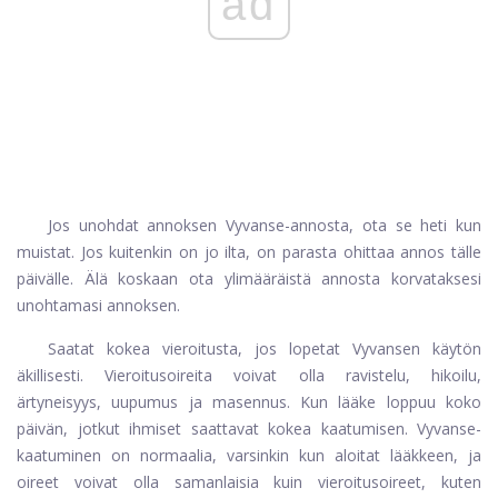
ad
Jos unohdat annoksen Vyvanse-annosta, ota se heti kun
muistat. Jos kuitenkin on jo ilta, on parasta ohittaa annos tälle
päivälle. Älä koskaan ota ylimääräistä annosta korvataksesi
unohtamasi annoksen.
Saatat kokea vieroitusta, jos lopetat Vyvansen käytön
äkillisesti. Vieroitusoireita voivat olla ravistelu, hikoilu,
ärtyneisyys, uupumus ja masennus. Kun lääke loppuu koko
päivän, jotkut ihmiset saattavat kokea kaatumisen. Vyvanse-
kaatuminen on normaalia, varsinkin kun aloitat lääkkeen, ja
oireet voivat olla samanlaisia ​​kuin vieroitusoireet, kuten