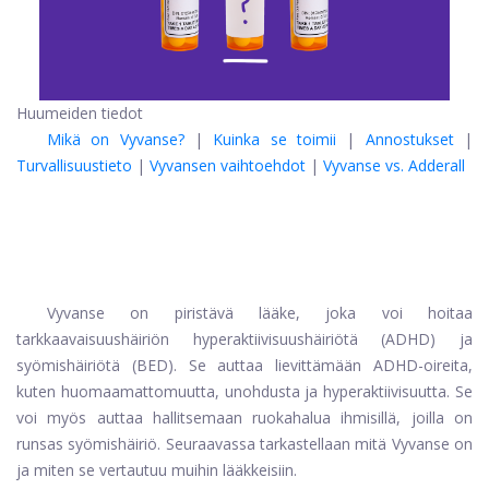
Huumeiden tiedot
Mikä on Vyvanse?
|
Kuinka se toimii
|
Annostukset
|
Turvallisuustieto
|
Vyvansen vaihtoehdot
|
Vyvanse vs. Adderall
Vyvanse on piristävä lääke, joka voi hoitaa
tarkkaavaisuushäiriön hyperaktiivisuushäiriötä (ADHD) ja
syömishäiriötä (BED). Se auttaa lievittämään ADHD-oireita,
kuten huomaamattomuutta, unohdusta ja hyperaktiivisuutta. Se
voi myös auttaa hallitsemaan ruokahalua ihmisillä, joilla on
runsas syömishäiriö. Seuraavassa tarkastellaan mitä Vyvanse on
ja miten se vertautuu muihin lääkkeisiin.