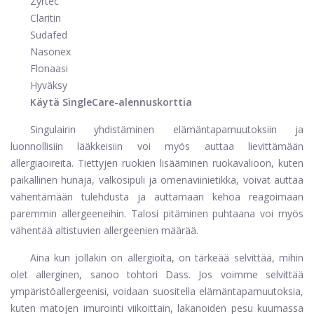
Zyrtec
Claritin
Sudafed
Nasonex
Flonaasi
Hyväksy
Käytä SingleCare-alennuskorttia
Singulairin yhdistäminen elämäntapamuutoksiin ja
luonnollisiin lääkkeisiin voi myös auttaa lievittämään
allergiaoireita. Tiettyjen ruokien lisääminen ruokavalioon, kuten
paikallinen hunaja, valkosipuli ja omenaviinietikka, voivat auttaa
vähentämään tulehdusta ja auttamaan kehoa reagoimaan
paremmin allergeeneihin. Talosi pitäminen puhtaana voi myös
vähentää altistuvien allergeenien määrää.
Aina kun jollakin on allergioita, on tärkeää selvittää, mihin
olet allerginen, sanoo tohtori Dass. Jos voimme selvittää
ympäristöallergeenisi, voidaan suositella elämäntapamuutoksia,
kuten matojen imurointi viikoittain, lakanoiden pesu kuumassa