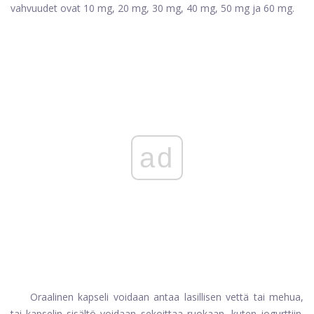
vahvuudet ovat 10 mg, 20 mg, 30 mg, 40 mg, 50 mg ja 60 mg.
ad
Oraalinen kapseli voidaan antaa lasillisen vettä tai mehua,
tai kapselin sisältö voidaan sekoittaa ruokaan, kuten jogurttiin.