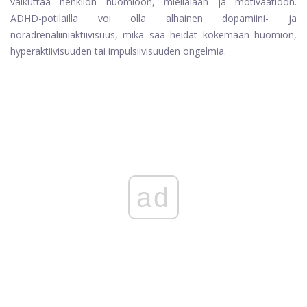
vaikuttaa henkilön huomioon, mielialaan ja motivaatioon.
ADHD-potilailla voi olla alhainen dopamiini- ja
noradrenaliiniaktiivisuus, mikä saa heidät kokemaan huomion,
hyperaktiivisuuden tai impulsiivisuuden ongelmia.
ad