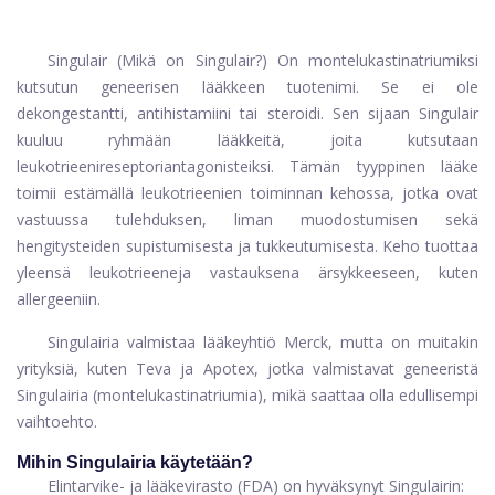
Singulair (Mikä on Singulair?) On montelukastinatriumiksi
kutsutun geneerisen lääkkeen tuotenimi. Se ei ole
dekongestantti, antihistamiini tai steroidi. Sen sijaan Singulair
kuuluu ryhmään lääkkeitä, joita kutsutaan
leukotrieenireseptoriantagonisteiksi. Tämän tyyppinen lääke
toimii estämällä leukotrieenien toiminnan kehossa, jotka ovat
vastuussa tulehduksen, liman muodostumisen sekä
hengitysteiden supistumisesta ja tukkeutumisesta. Keho tuottaa
yleensä leukotrieeneja vastauksena ärsykkeeseen, kuten
allergeeniin.
Singulairia valmistaa lääkeyhtiö Merck, mutta on muitakin
yrityksiä, kuten Teva ja Apotex, jotka valmistavat geneeristä
Singulairia (montelukastinatriumia), mikä saattaa olla edullisempi
vaihtoehto.
Mihin Singulairia käytetään?
Elintarvike- ja lääkevirasto (FDA) on hyväksynyt Singulairin: