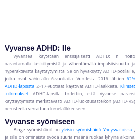
Vyvanse ADHD: lle
Vyvansea käytetään ensisijaisesti
ADHD: n hoito
parantamalla keskittymistä ja vähentämällä impulsiivisuutta ja
hyperaktiivista käyttäytymistä. Se on hyväksytty ADHD-potilaille,
jotka ovat vähintään 6-vuotiaita. Vuodesta 2016 lähtien
62%
ADHD-lapsista
2–17-vuotiaat käyttivät ADHD-lääkkeitä.
Kliiniset
tutkimukset
ADHD-lapsilla todettiin, että Vyvanse paransi
käyttäytymistä merkittävästi ADHD-luokitusasteikon (ADHD-RS)
perusteella verrattuna lumelääkkeeseen.
Vyvanse syömiseen
Binge syömishäiriö on
yleisin syömishäiriö Yhdysvalloissa
,
ja sille on ominaista syödä suuria määriä ruokaa lyhyinä aikoina.