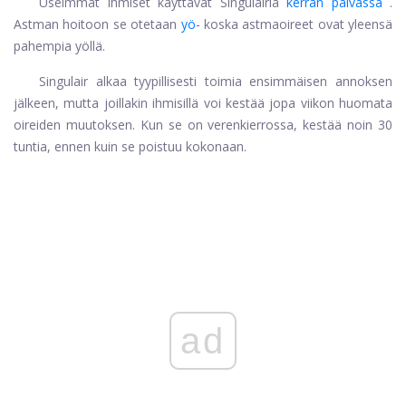
Useimmat ihmiset käyttävät Singulairia
kerran päivässä
.
Astman hoitoon se otetaan
yö-
koska astmaoireet ovat yleensä
pahempia yöllä.
Singulair alkaa tyypillisesti toimia ensimmäisen annoksen
jälkeen, mutta joillakin ihmisillä voi kestää jopa viikon huomata
oireiden muutoksen. Kun se on verenkierrossa, kestää noin 30
tuntia, ennen kuin se poistuu kokonaan.
ad