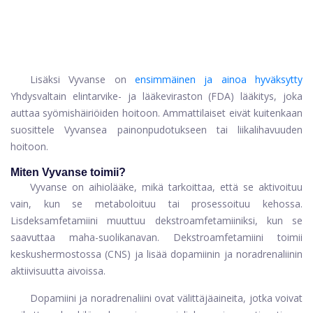
Lisäksi Vyvanse on
ensimmäinen ja ainoa hyväksytty
Yhdysvaltain elintarvike- ja lääkeviraston (FDA) lääkitys, joka
auttaa syömishäiriöiden hoitoon. Ammattilaiset eivät kuitenkaan
suosittele Vyvansea painonpudotukseen tai liikalihavuuden
hoitoon.
Miten Vyvanse toimii?
Vyvanse on aihiolääke, mikä tarkoittaa, että se aktivoituu
vain, kun se metaboloituu tai prosessoituu kehossa.
Lisdeksamfetamiini muuttuu dekstroamfetamiiniksi, kun se
saavuttaa maha-suolikanavan. Dekstroamfetamiini toimii
keskushermostossa (CNS) ja lisää dopamiinin ja noradrenaliinin
aktiivisuutta aivoissa.
Dopamiini ja noradrenaliini ovat välittäjäaineita, jotka voivat