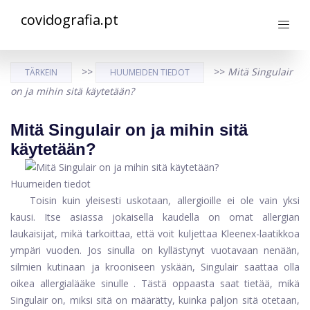
covidografia.pt
>>
>>
Mitä Singulair
TÄRKEIN
HUUMEIDEN TIEDOT
on ja mihin sitä käytetään?
Mitä Singulair on ja mihin sitä
käytetään?
Huumeiden tiedot
Toisin kuin yleisesti uskotaan, allergioille ei ole vain yksi
kausi. Itse asiassa jokaisella kaudella on omat allergian
laukaisijat, mikä tarkoittaa, että voit kuljettaa Kleenex-laatikkoa
ympäri vuoden. Jos sinulla on kyllästynyt vuotavaan nenään,
silmien kutinaan ja krooniseen yskään, Singulair saattaa olla
oikea allergialääke sinulle
. Tästä oppaasta saat tietää, mikä
Singulair on, miksi sitä on määrätty, kuinka paljon sitä otetaan,