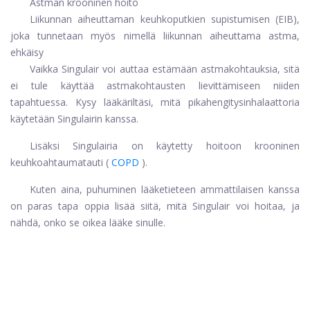
Astman krooninen hoito
Liikunnan aiheuttaman keuhkoputkien supistumisen (EIB),
joka tunnetaan myös nimellä liikunnan aiheuttama astma,
ehkäisy
Vaikka Singulair voi auttaa estämään astmakohtauksia, sitä
ei tule käyttää astmakohtausten lievittämiseen niiden
tapahtuessa. Kysy lääkäriltäsi, mitä pikahengitysinhalaattoria
käytetään Singulairin kanssa.
Lisäksi Singulairia on käytetty hoitoon
krooninen
keuhkoahtaumatauti
(
COPD
).
Kuten aina, puhuminen lääketieteen ammattilaisen kanssa
on paras tapa oppia lisää siitä, mitä Singulair voi hoitaa, ja
nähdä, onko se oikea lääke sinulle.