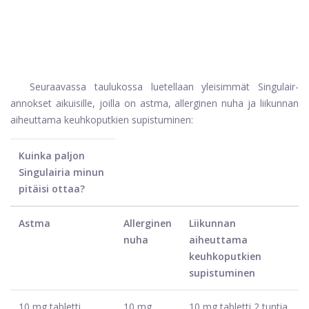
Seuraavassa taulukossa luetellaan yleisimmät Singulair-
annokset aikuisille, joilla on astma, allerginen nuha ja liikunnan
aiheuttama keuhkoputkien supistuminen:
Kuinka paljon
Singulairia minun
pitäisi ottaa?
Astma
Allerginen
Liikunnan
nuha
aiheuttama
keuhkoputkien
supistuminen
10 mg tabletti
10 mg
10 mg tabletti 2 tuntia