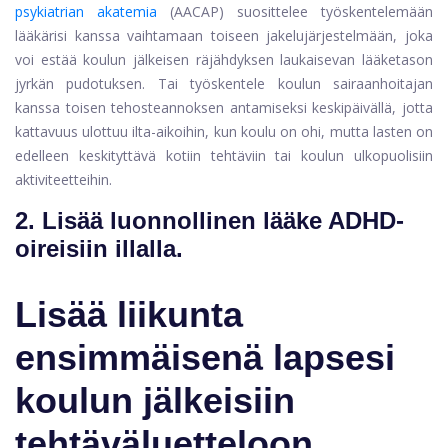
psykiatrian akatemia
(AACAP) suosittelee työskentelemään
lääkärisi kanssa vaihtamaan toiseen jakelujärjestelmään, joka
voi estää koulun jälkeisen räjähdyksen laukaisevan lääketason
jyrkän pudotuksen. Tai työskentele koulun sairaanhoitajan
kanssa toisen tehosteannoksen antamiseksi keskipäivällä, jotta
kattavuus ulottuu ilta-aikoihin, kun koulu on ohi, mutta lasten on
edelleen keskityttävä kotiin tehtäviin tai koulun ulkopuolisiin
aktiviteetteihin.
2. Lisää luonnollinen lääke ADHD-
oireisiin illalla.
Lisää liikunta
ensimmäisenä lapsesi
koulun jälkeisiin
tehtäväluetteloon
.