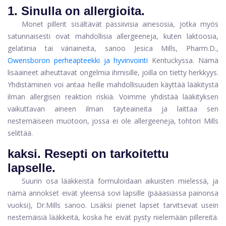
1.
Sinulla on allergioita.
Monet pillerit sisältävät passiivisia ainesosia, jotka myös
satunnaisesti ovat mahdollisia allergeeneja, kuten laktoosia,
gelatiinia tai väriaineita, sanoo Jesica Mills, Pharm.D.,
Owensboron perheapteekki ja hyvinvointi
Kentuckyssa. Nämä
lisäaineet aiheuttavat ongelmia ihmisille, joilla on tietty herkkyys.
Yhdistäminen voi antaa heille mahdollisuuden käyttää lääkitystä
ilman allergisen reaktion riskiä. Voimme yhdistää lääkityksen
vaikuttavan aineen ilman täyteaineita ja laittaa sen
nestemäiseen muotoon, jossa ei ole allergeeneja, tohtori Mills
selittää.
kaksi.
Resepti on tarkoitettu
lapselle.
Suurin osa lääkkeistä formuloidaan aikuisten mielessä, ja
nämä annokset eivät yleensä sovi lapsille (pääasiassa painonsa
vuoksi), Dr.Mills sanoo. Lisäksi pienet lapset tarvitsevat usein
nestemäisiä lääkkeitä, koska he eivät pysty nielemään pillereitä.