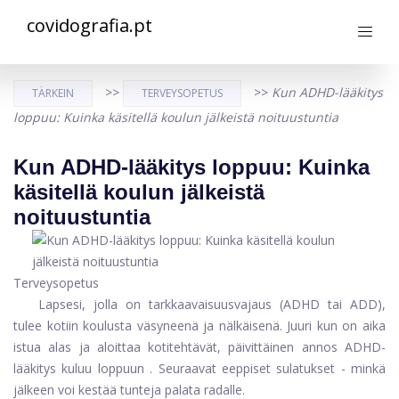
covidografia.pt
>>
>>
Kun ADHD-lääkitys
TÄRKEIN
TERVEYSOPETUS
loppuu: Kuinka käsitellä koulun jälkeistä noituustuntia
Kun ADHD-lääkitys loppuu: Kuinka
käsitellä koulun jälkeistä
noituustuntia
Terveysopetus
Lapsesi, jolla on tarkkaavaisuusvajaus (ADHD tai ADD),
tulee kotiin koulusta väsyneenä ja nälkäisenä. Juuri kun on aika
istua alas ja aloittaa kotitehtävät, päivittäinen annos
ADHD-
lääkitys kuluu loppuun
. Seuraavat eeppiset sulatukset - minkä
jälkeen voi kestää tunteja palata radalle.