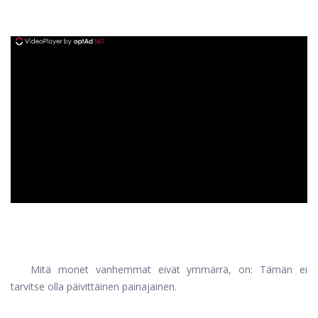
ad
Mitä monet vanhemmat eivät ymmärrä, on: Tämän ei
tarvitse olla päivittäinen painajainen.