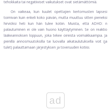
tehokkaita tai negatiiviset vaikutukset ovat sietämättömiä.
On vaikeaa, kun kuulet opettajien kertomusten lapsesi
toimivan kuin enkeli koko päivän, mutta muuttuu sitten pieneksi
hirviöksi heti kun hän tulee kotiin. Muista, että ADHD: n
palautuminen ei ole vain huono käyttäytyminen. Se on reaktio
lääkeannoksen loppuun, joka tekee oireista voimakkaampia. Ja
pienillä annosmuutoksilla tai luovalla aikataulutuksella voit (ja
tulet) palauttamaan järjestyksen ja toveruuden kotiisi.
ad