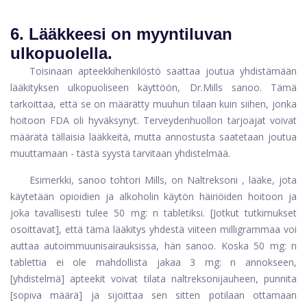
6. Lääkkeesi on myyntiluvan
ulkopuolella.
Toisinaan apteekkihenkilöstö saattaa joutua yhdistämään
lääkityksen ulkopuoliseen käyttöön, Dr.Mills sanoo. Tämä
tarkoittaa, että se on määrätty muuhun tilaan kuin siihen, jonka
hoitoon FDA oli hyväksynyt. Terveydenhuollon tarjoajat voivat
määrätä tällaisia ​​lääkkeitä, mutta annostusta saatetaan joutua
muuttamaan - tästä syystä tarvitaan yhdistelmää.
Esimerkki, sanoo tohtori Mills, on
Naltreksoni
, lääke, jota
käytetään opioidien ja alkoholin käytön häiriöiden hoitoon ja
joka tavallisesti tulee 50 mg: n tabletiksi. [Jotkut tutkimukset
osoittavat], että tämä lääkitys yhdestä viiteen milligrammaa voi
auttaa autoimmuunisairauksissa, hän sanoo. Koska 50 mg: n
tablettia ei ole mahdollista jakaa 3 mg: n annokseen,
[yhdistelmä] apteekit voivat tilata naltreksonijauheen, punnita
[sopiva määrä] ja sijoittaa sen sitten potilaan ottamaan