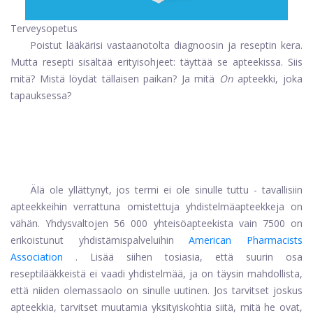
Terveysopetus
Poistut lääkärisi vastaanotolta diagnoosin ja reseptin kera.
Mutta resepti sisältää erityisohjeet: täyttää se apteekissa. Siis
mitä? Mistä löydät tällaisen paikan? Ja mitä
On
apteekki, joka
tapauksessa?
Älä ole yllättynyt, jos termi ei ole sinulle tuttu - tavallisiin
apteekkeihin verrattuna omistettuja yhdistelmäapteekkeja on
vähän. Yhdysvaltojen 56 000 yhteisöapteekista vain 7500 on
erikoistunut yhdistämispalveluihin
American Pharmacists
Association
. Lisää siihen tosiasia, että suurin osa
reseptilääkkeistä ei vaadi yhdistelmää, ja on täysin mahdollista,
että niiden olemassaolo on sinulle uutinen. Jos tarvitset joskus
apteekkia, tarvitset muutamia yksityiskohtia siitä, mitä he ovat,