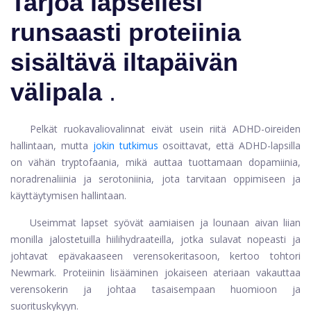
Tarjoa lapsellesi
runsaasti proteiinia
sisältävä iltapäivän
välipala
.
Pelkät ruokavaliovalinnat eivät usein riitä ADHD-oireiden
hallintaan, mutta
jokin tutkimus
osoittavat, että ADHD-lapsilla
on vähän tryptofaania, mikä auttaa tuottamaan dopamiinia,
noradrenaliinia ja serotoniinia, jota tarvitaan oppimiseen ja
käyttäytymisen hallintaan.
Useimmat lapset syövät aamiaisen ja lounaan aivan liian
monilla jalostetuilla hiilihydraateilla, jotka sulavat nopeasti ja
johtavat epävakaaseen verensokeritasoon, kertoo tohtori
Newmark. Proteiinin lisääminen jokaiseen ateriaan vakauttaa
verensokerin ja johtaa tasaisempaan huomioon ja
suorituskykyyn.