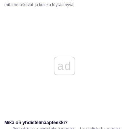
mitä he tekevät ja kuinka löytää hyvä.
ad
Mikä on yhdistelmäapteekki?
Periaatteessa yhdistelmäapteekki - tai yhdistetty apteekki -