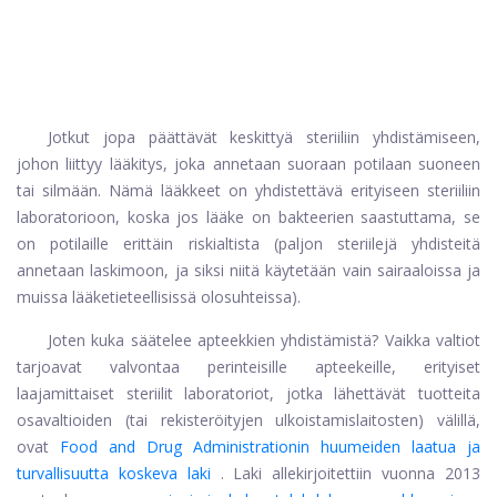
Jotkut jopa päättävät keskittyä steriiliin yhdistämiseen,
johon liittyy lääkitys, joka annetaan suoraan potilaan suoneen
tai silmään. Nämä lääkkeet on yhdistettävä erityiseen steriiliin
laboratorioon, koska jos lääke on bakteerien saastuttama, se
on potilaille erittäin riskialtista (paljon steriilejä yhdisteitä
annetaan laskimoon, ja siksi niitä käytetään vain sairaaloissa ja
muissa lääketieteellisissä olosuhteissa).
Joten kuka säätelee apteekkien yhdistämistä? Vaikka valtiot
tarjoavat valvontaa perinteisille apteekeille, erityiset
laajamittaiset steriilit laboratoriot, jotka lähettävät tuotteita
osavaltioiden (tai rekisteröityjen ulkoistamislaitosten) välillä,
ovat
Food and Drug Administrationin huumeiden laatua ja
turvallisuutta koskeva laki
. Laki allekirjoitettiin vuonna 2013