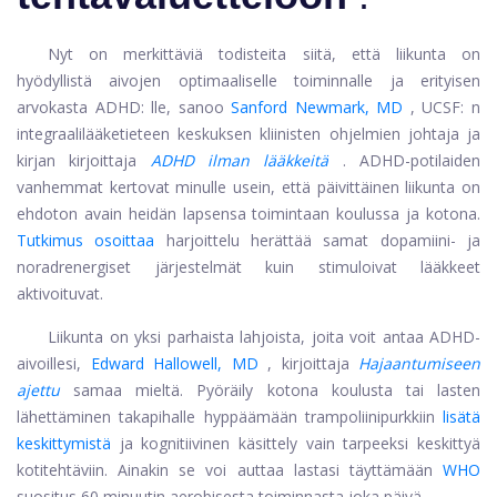
Nyt on merkittäviä todisteita siitä, että liikunta on
hyödyllistä aivojen optimaaliselle toiminnalle ja erityisen
arvokasta ADHD: lle, sanoo
Sanford Newmark, MD
, UCSF: n
integraalilääketieteen keskuksen kliinisten ohjelmien johtaja ja
kirjan kirjoittaja
ADHD ilman lääkkeitä
. ADHD-potilaiden
vanhemmat kertovat minulle usein, että päivittäinen liikunta on
ehdoton avain heidän lapsensa toimintaan koulussa ja kotona.
Tutkimus osoittaa
harjoittelu herättää samat dopamiini- ja
noradrenergiset järjestelmät kuin stimuloivat lääkkeet
aktivoituvat.
Liikunta on yksi parhaista lahjoista, joita voit antaa ADHD-
aivoillesi,
Edward Hallowell, MD
, kirjoittaja
Hajaantumiseen
ajettu
samaa mieltä. Pyöräily kotona koulusta tai lasten
lähettäminen takapihalle hyppäämään trampoliinipurkkiin
lisätä
keskittymistä
ja kognitiivinen käsittely vain tarpeeksi keskittyä
kotitehtäviin. Ainakin se voi auttaa lastasi täyttämään
WHO
suositus 60 minuutin aerobisesta toiminnasta joka päivä.