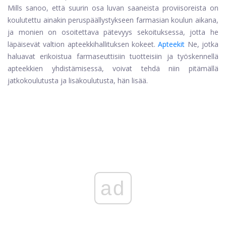
Mills sanoo, että suurin osa luvan saaneista proviisoreista on
koulutettu ainakin peruspäällystykseen farmasian koulun aikana,
ja monien on osoitettava pätevyys sekoituksessa, jotta he
läpäisevät valtion apteekkihallituksen kokeet.
Apteekit
Ne, jotka
haluavat erikoistua farmaseuttisiin tuotteisiin ja työskennellä
apteekkien yhdistämisessä, voivat tehdä niin pitämällä
jatkokoulutusta ja lisäkoulutusta, hän lisää.
ad