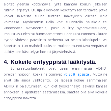
aloitat yleensä kotitehtäviä, yritä kääntää koulun jälkeisen
rutiinin järjestys. Etusijalle korkean keskittymisen tehtävät, jotka
voivat laukaista suuria tunteita lääkityksen ollessa vielä
voimassa. Myöhemmin illalla voit suunnitella hauskoja tai
kiinnostavia aktiviteetteja, joihin ei liity hyperaktiivisuuden,
impulsiivisuuden tai huomaamattomuuden uusiutuminen - kuten
syödä yhdessä päivällistä perheenä tai pelata kilpailupeliä Wii
Sportsista. Luo mahdollisuuksien mukaan rauhoittava ympäristö
lääkityksen käsittelyyn lapsesi järjestelmästä.
4. Kokeile erityyppistä lääkitystä.
Stimulaattorilääkkeet ovat usein ensimmäisiä ADHD-
oireiden hoitoon, koska ne toimivat
70-80% lapsista
. Mutta ne
eivät ole ainoa vaihtoehto. Jos lapsesi kokee äärimmäisen
ADHD: n palautumisen, kun olet työskennellyt lääkärisi kanssa
annoksen ja ajoituksen säätämisessä, saattaa olla aika kokeilla
erityyppistä lääkettä.