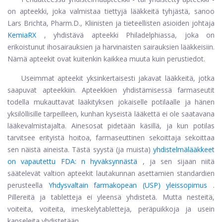
on apteekki, joka valmistaa tiettyjä lääkkeitä tyhjästä, sanoo
Lars Brichta, Pharm.D., Kliinisten ja tieteellisten asioiden johtaja
KemiaRX
, yhdistävä apteekki Philadelphiassa, joka on
erikoistunut ihosairauksien ja harvinaisten sairauksien lääkkeisiin.
Nämä apteekit ovat kuitenkin kaikkea muuta kuin perustiedot.
Useimmat apteekit yksinkertaisesti jakavat lääkkeitä, jotka
saapuvat apteekkiin. Apteekkien yhdistämisessä farmaseutit
todella mukauttavat lääkityksen jokaiselle potilaalle ja hänen
yksilöllisille tarpeilleen, kunhan kyseistä lääkettä ei ole saatavana
lääkevalmistajalta. Ainesosat pidetään käsillä, ja kun potilas
tarvitsee erityistä hoitoa, farmaseuttinen sekoittaja sekoittaa
sen näistä aineista. Tästä syystä (ja muista)
yhdistelmälääkkeet
on vapautettu FDA: n hyväksynnästä
, ja sen sijaan niitä
säätelevät valtion apteekit lautakunnan asettamien standardien
perusteella
Yhdysvaltain farmakopean (USP) yleissopimus
.
Pillereitä ja tabletteja ei yleensä yhdistetä. Mutta nesteitä,
voiteita, voiteita, imeskelytabletteja, peräpuikkoja ja usein
kapseleita yhdistetään.