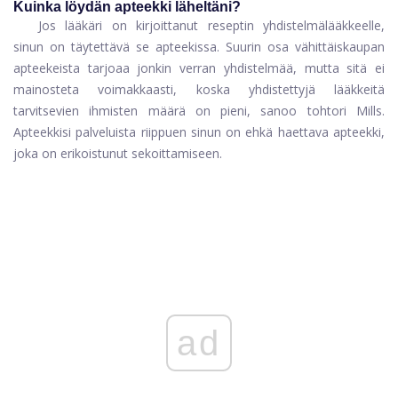
Kuinka löydän apteekki läheltäni?
Jos lääkäri on kirjoittanut reseptin yhdistelmälääkkeelle,
sinun on täytettävä se apteekissa. Suurin osa vähittäiskaupan
apteekeista tarjoaa jonkin verran yhdistelmää, mutta sitä ei
mainosteta voimakkaasti, koska yhdistettyjä lääkkeitä
tarvitsevien ihmisten määrä on pieni, sanoo tohtori Mills.
Apteekkisi palveluista riippuen sinun on ehkä haettava apteekki,
joka on erikoistunut sekoittamiseen.
ad