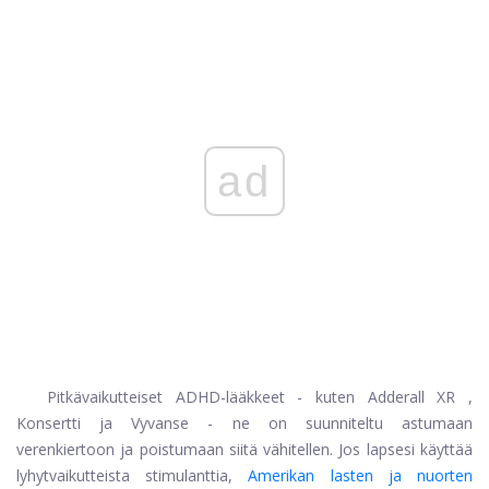
ad
Pitkävaikutteiset ADHD-lääkkeet - kuten
Adderall XR
,
Konsertti
ja
Vyvanse
- ne on suunniteltu astumaan
verenkiertoon ja poistumaan siitä vähitellen. Jos lapsesi käyttää
lyhytvaikutteista stimulanttia,
Amerikan lasten ja nuorten