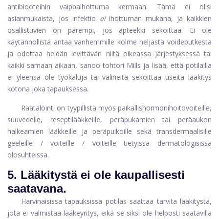
antibiooteihin vaippaihottuma kermaan. Tämä ei olisi
asianmukaista, jos infektio
ei
ihottuman mukana, ja kaikkien
osallistuvien on parempi, jos apteekki sekoittaa. Ei ole
käytännöllistä antaa vanhemmille kolme neljästä voideputkesta
ja odottaa heidän levittävän niitä oikeassa järjestyksessä tai
kaikki samaan aikaan, sanoo tohtori Mills ja lisää, että potilailla
ei yleensä ole työkaluja tai välineitä sekoittaa useita lääkitys
kotona joka tapauksessa.
Räätälöinti on tyypillistä myös paikallishormonihoitovoiteille,
suuvedelle, reseptilääkkeille, peräpukamien tai peräaukon
halkeamien lääkkeille ja peräpuikoille sekä transdermaalisille
geeleille / voiteille / voiteille tietyissä dermatologisissa
olosuhteissa.
5.
Lääkitystä ei ole kaupallisesti
saatavana.
Harvinaisissa tapauksissa potilas saattaa tarvita lääkitystä,
jota ei valmistaa lääkeyritys, eikä se siksi ole helposti saatavilla