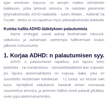
ajan annoksen lopussa, on aivojen reaktio stimuloiviin
lääkkeisiin, jotka lähtevät kehosta. Se nähdään yleisimmin
lyhytvaikutteisilla ADHD-lääkkeillä - kuten
Ritaliini
,
Adderall
tai
Focalin
. Mutta se voi tapahtua myös pitkävaikutteisilla lääkkeillä.
Kuinka hallita ADHD-lääkityksen palautumista
Nämä strategiat voivat auttaa lievittämään rebound-
vaikutusta ja auttamaan vanhempia hallitsemaan koulun
jälkeistä noituustuntia.
1. Korjaa ADHD: n palautumisen syy.
ADHD: n palautuminen tapahtuu, kun lapsesi keho
käsittelee - tai metaboloituu - stimulanttilääkkeitä liian nopeasti.
Jos lapsesi aineenvaihdunta on nopeaa, lääke, joka on
suunniteltu kestämään kahdeksan - 12 tuntia, voi kestää vain
kuusi. Hyödylliset vaikutukset häviävät ennen seuraavaa
suunniteltua annosta, ja aiemmin hallitut oireet palavat yhtäkkiä,
usein jopa äärimmäisemmiksi.