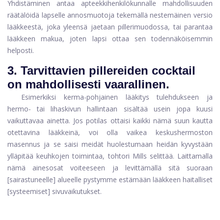
Yhdistäminen antaa apteekkihenkilökunnalle mahdollisuuden
räätälöidä lapselle annosmuotoja tekemällä nestemäinen versio
lääkkeestä, joka yleensä jaetaan pillerimuodossa, tai parantaa
lääkkeen makua, joten lapsi ottaa sen todennäköisemmin
helposti.
3.
Tarvittavien pillereiden cocktail
on mahdollisesti vaarallinen.
Esimerkiksi kerma-pohjainen lääkitys tulehdukseen ja
hermo- tai lihaskivun hallintaan sisältää usein jopa kuusi
vaikuttavaa ainetta. Jos potilas ottaisi kaikki nämä suun kautta
otettavina lääkkeinä, voi olla vaikea keskushermoston
masennus ja se saisi meidät huolestumaan heidän kyvystään
ylläpitää keuhkojen toimintaa, tohtori Mills selittää. Laittamalla
nämä ainesosat voiteeseen ja levittämällä sitä suoraan
[sairastuneelle] alueelle pystymme estämään lääkkeen haitalliset
[systeemiset] sivuvaikutukset.