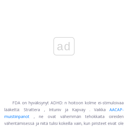
ad
FDA on hyväksynyt ADHD: n hoitoon kolme ei-stimuloivaa
lääkettä:
Strattera
,
Intuniv
ja
Kapvay
. Vaikka
AACAP-
muistiinpanot
, ne ovat vähemmän tehokkaita oireiden
vähentämisessä ja niitä tulisi kokeilla vain, kun piristeet eivät ole