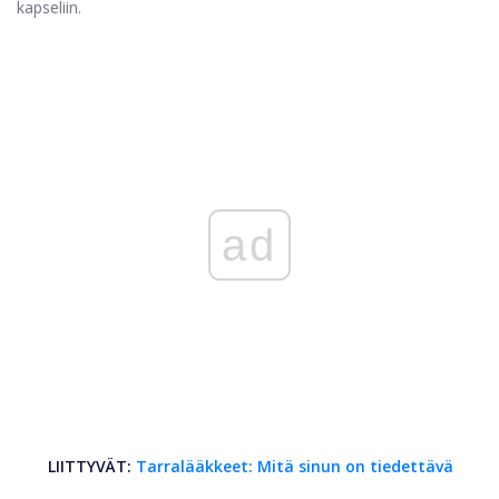
kapseliin.
ad
LIITTYVÄT:
Tarralääkkeet: Mitä sinun on tiedettävä