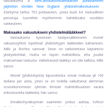
vastauksena a
sieni-aivokalvontulehduksen puhkeaminen
jäljitettiin steriiliin New England -yhdistelmäkeskukseen
.
Esiintymä tarttui 753 potilaaseen, joista kuoli 64. Vastuullinen
perustaja tuomittiin myöhemmin kahdeksaksi vuodeksi
vankeuteen.
Maksaako vakuutukseni yhdistelmälääkkeet?
Vastauksena kyseiseen tautipesäkkeeseen monet
vakuutusyhtiöt lopettivat yhdistettyjen lääkkeiden kattamisen.
Mills ja Brichta sanovat. Sinun on tarkistettava käytäntösi
yksityiskohdat, mutta on täysin mahdollista, että joudut
maksamaan taskusta. Valitettavasti lääkitys voi olla kallista, Mills
sanoo.
Monet [yhdistetyistä] kipuvoiteista voivat maksaa yli 100
dollaria per astia, joten se on todella vaikuttanut alemman
sosioekonomisen ryhmän ihmisiin mahdollisuuteen varata
erikoistuneita lääkkeitä, hän sanoo.
Ennakkohyväksynnän saaminen joskus auttaa, tohtori