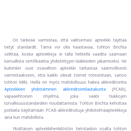
On tärkeää varmistaa, että valitsemasi apteekki täyttää
tietyt standardit. Tämä voi olla haastavaa, tohtori Brichta
selittää, koska apteekkeja ei tällä hetkellä vaadita saamaan
kansallista sertifikaattia yhdistettyjen lääkkeiden jakamiseksi. He
kuitenkin
ovat
osavaltion apteekki tarkastaa säännöllisesti
varmistaakseen, että kaikki oikeat toimet toteutetaan, sanoo
tohtori Mills. Heillä on myös mahdollisuus hakea akkreditointia
Apteekkien yhdistäminen akkreditointilautakunta
(PCAB),
vapaaehtoinen ohjelma, joka vaatii tiukkojen
turvallisuusstandardien noudattamista. Tohtori Brichta kehottaa
potilaita käyttämään PCAB-akkreditoituja yhdistelmäapteekkeja
aina kun mahdollista.
Yksittäisen apteekkihenkilöstön tietotaidon osalta tohtori