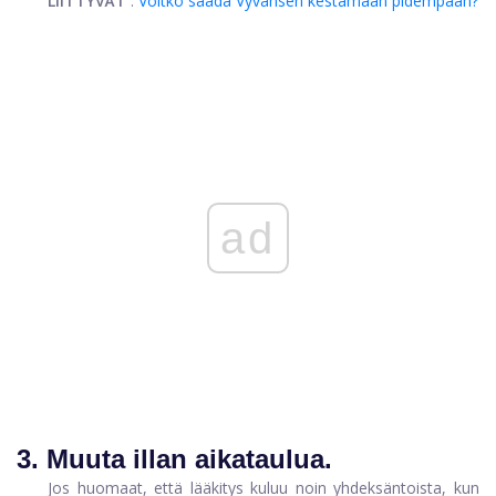
LIITTYVÄT
:
Voitko saada Vyvansen kestämään pidempään?
ad
3. Muuta illan aikataulua.
Jos huomaat, että lääkitys kuluu noin yhdeksäntoista, kun