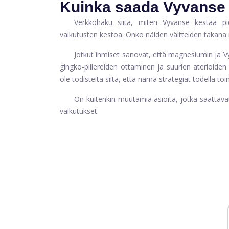
Kuinka saada Vyvanse
Verkkohaku siitä, miten Vyvanse kestää pi
vaikutusten kestoa. Onko näiden väitteiden takana 
Jotkut ihmiset sanovat, että magnesiumin ja V
gingko-pillereiden ottaminen ja suurien aterioi
ole todisteita siitä, että nämä strategiat todella to
On kuitenkin muutamia asioita, jotka saattavat
vaikutukset: