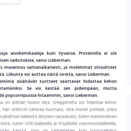
moja aivokemikaaleja kuin Vyvanse. Proteiinilla ei ole
ksen vaikutuksia, sanoi Lieberman.
ös masennus samanaikaisesti, ja molemmat olosuhteet
ä. Liikunta voi auttaa näitä oireita, sanoi Lieberman.
amiinia sisältävät tuotteet saattavat hidastaa kehon
etamiiniksi. Se voi kestää sen pidempään, mutta
ödä popcornipussia hitaammin, sanoi Lieberman.
ua on erittäin huono idea. Greippimehu voi hidastaa kehon
hän selitti.
On tärkeää huomata, että monet potilaat, jotka
ykiatrisia lääkkeitä liittyvien sairauksien, kuten masennuksen
istä, kuten SSRI-lääkkeillä ja trisyklisillä masennuslääkkeillä,
yvansen kanssa, joka on samanlainen kuin vuorovaikutus