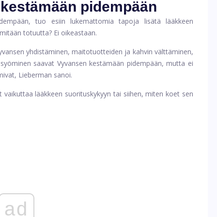
 kestämään pidempään
dempään, tuo esiin lukemattomia tapoja lisätä lääkkeen
mitään totuutta? Ei oikeastaan.
yvansen yhdistäminen, maitotuotteiden ja kahvin välttäminen,
den syöminen saavat Vyvansen kestämään pidempään, mutta ei
imivat, Lieberman sanoi.
 vaikuttaa lääkkeen suorituskykyyn tai siihen, miten koet sen
ad