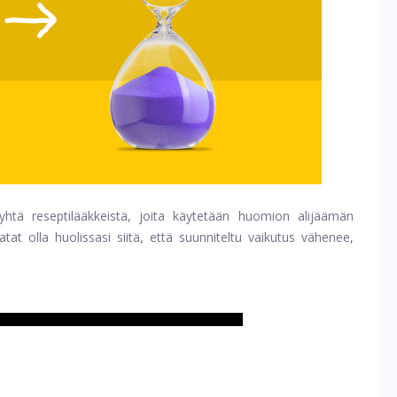
htä reseptilääkkeistä, joita käytetään huomion alijäämän
tat olla huolissasi siitä, että suunniteltu vaikutus vähenee,