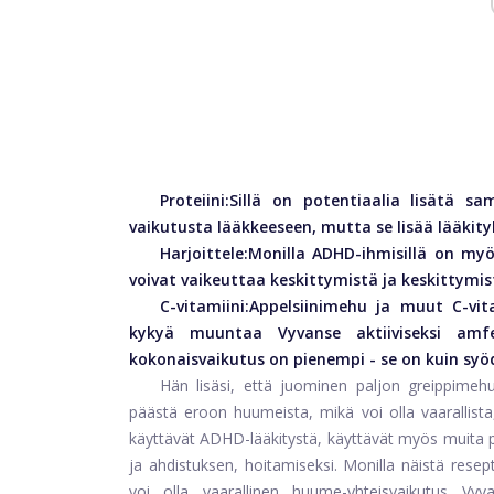
Proteiini:
Sillä on potentiaalia lisätä sa
vaikutusta lääkkeeseen, mutta se lisää lääkity
Harjoittele:
Monilla ADHD-ihmisillä on my
voivat vaikeuttaa keskittymistä ja keskittymist
C-vitamiini:
Appelsiinimehu ja muut C-vit
kykyä muuntaa Vyvanse aktiiviseksi amf
kokonaisvaikutus on pienempi - se on kuin sy
Hän lisäsi, että juominen paljon greippimeh
päästä eroon huumeista, mikä voi olla vaarallista, 
käyttävät ADHD-lääkitystä, käyttävät myös muita ps
ja ahdistuksen, hoitamiseksi. Monilla näistä resepte
voi olla vaarallinen huume-yhteisvaikutus V