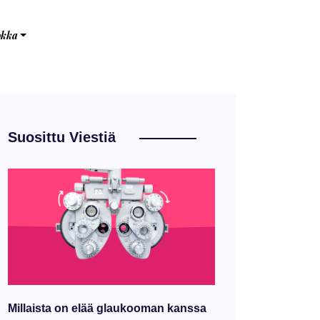
okka
Suosittu Viestiä
Millaista on elää glaukooman kanssa