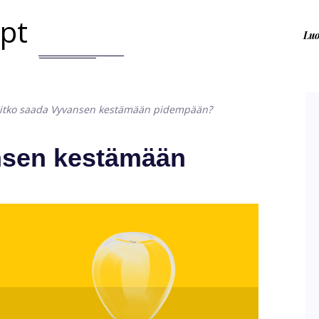
.pt
Lu
itko saada Vyvansen kestämään pidempään?
nsen kestämään