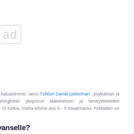
ad
n haluaisimme, sanoi
Tohtori Daniel Lieberman
, psykiatrian ja
hingtonin yliopiston lääketieteen ja terveystieteiden
 - 10 tuntia, mutta emme asu 9 - 5 maailmassa. Potilaiden on
vanselle?