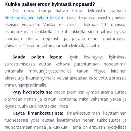
Kuinka pääset eroon kylmästä nopeasti?
On monia tapoja auttaa eroon kylmästä nopeasti.
Keskimääräinen kylmä kestää
missä tahansa useista päivistä
useisiin viikkoihin. Vaikka et vatsaisi kylmää 24 tunnissa,
asianmukaisilla lääkkeillä ja kotilääkkeillä sinun pitäisi pystyä
saamaan oireita nopeasti ja parantumaan muutamassa
päivässä. Tässä on joitain parhaita kylmälääkkeitä:
Saada paljon lepoa:
Hyvin leväntynyt kylmässä
sairastumisessa auttaa kehoasi parantumaan nopeammin
antamalla immuunijärjestelmällesi tauon. Ylityöt, kiireinen
oleskelu ja liikunta kylmällä voivat aiheuttaa ei-toivottua stressiä
immuunijärjestelmälle.
Pysy hydratoituna:
Veden juominen kylmän aikana auttaa
pitämään nenän ja kurkun kosteana, mikä vähentää yskää ja
löysää ruuhkaa aiheuttavaa limaa.
Käytä ilmankostutinta:
Ilmankostuttimen käyttäminen
huoneessasi yöllä auttaa lievittämään nenän tukkoisuutta ja
rauhoittamaan nenää ja kurkkua. Tämä on erityisen hyödyllistä