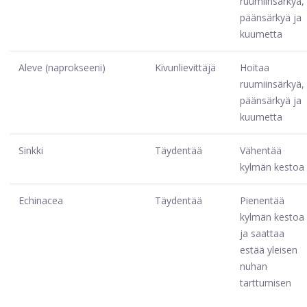
ruumiinsärkyä,
päänsärkyä ja
kuumetta
Aleve (naprokseeni)
Kivunlievittäjä
Hoitaa
ruumiinsärkyä,
päänsärkyä ja
kuumetta
Sinkki
Täydentää
Vähentää
kylmän kestoa
Echinacea
Täydentää
Pienentää
kylmän kestoa
ja saattaa
estää yleisen
nuhan
tarttumisen