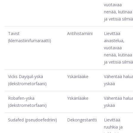
vuotavaa
nenää, kutinaa
ja vetisiä silmiä
Tavist
Antihistamiini
Lievittää
(klemastiinifumaraatti)
aivastelua,
vuotavaa
nenää, kutinaa
ja vetisiä silmiä
Vicks Dayquil-yskä
Yskänlääke
Vähentää halu
(dekstrometorfaani)
yskää
Robafen-yskä
Yskänlääke
Vähentää halu
(dekstrometorfaani)
yskää
Sudafed (pseudoefedriini)
Dekongestantti
Lievittää
ruuhkia ja