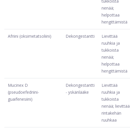
tukkoista
nenää;
helpottaa
hengittämistä
Afriini (oksimetatsoliini)
Dekongestantti
Lievittää
ruuhkia ja
tukkoista
nenää;
helpottaa
hengittämistä
Mucinex D
Dekongestantti
Lievittää
(pseudoefedriini-
- yskänlääke
ruuhkia ja
guaifenesiini)
tukkoista
nenää; lievittää
rintakehän
ruuhkaa