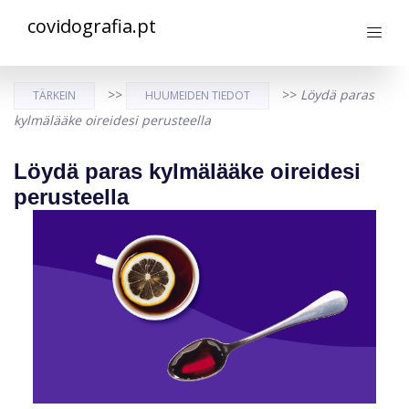
covidografia.pt
>>
>>
Löydä paras
TÄRKEIN
HUUMEIDEN TIEDOT
kylmälääke oireidesi perusteella
Löydä paras kylmälääke oireidesi
perusteella