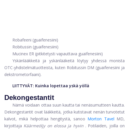
Robafeeni (guaifenesiini)
Robitussin (guaifenesiini)
Mucinex ER (pitkitetysti vapauttava guaifenesiini)
Yskänlääkkeitä ja yskänlääkeitä löytyy yhdessä monista
OTC-yhdistelmätuotteista, kuten Robitussin DM (guaifenesiini ja
dekstrometorfaani).
LIITTYVÄT:
Kuinka lopettaa yskä yöllä
Dekongestantit
Nämä voidaan ottaa suun kautta tai nenäsumutteen kautta.
Dekongestantit ovat lääkkeitä, jotka kutistavat nenän turvotetut
kalvot, mikä helpottaa hengitystä, sanoo
Morton Tavel
MD,
kirjoittaja
Käärmeöljy on elossa ja hyvin
. Potilaiden, joilla on