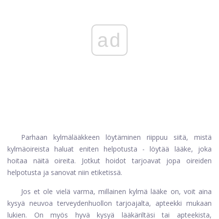
ad
Parhaan kylmälääkkeen löytäminen riippuu siitä, mistä
kylmäoireista haluat eniten helpotusta - löytää lääke, joka
hoitaa näitä oireita. Jotkut hoidot tarjoavat jopa oireiden
helpotusta ja sanovat niin etiketissä.
Jos et ole vielä varma, millainen kylmä lääke on, voit aina
kysyä neuvoa terveydenhuollon tarjoajalta, apteekki mukaan
lukien. On myös hyvä kysyä lääkäriltäsi tai apteekista,