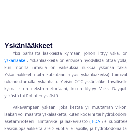
Yskänlääkkeet
Yksi parhaista lääkkeistä kylmään, johon liittyy yskä, on
yskänlääke
. Yskänlääkkeitä on erityisen hyödyllistä ottaa yöllä,
kun monilla ihmisillä on vaikeuksia nukkua yskänsä takia.
Yskänlääkkeet (joita kutsutaan myös yskänlääkeiksi) toimivat
tukahduttamalla yskänhalu. Yleisin OTC-yskänlääke tavalliselle
kylmälle on dekstrometorfaani, kuten löytyy Vicks Dayquil-
yskästä tai Robafen-yskästä.
Vakavampaan yskään, joka kestää yli muutaman viikon,
lääkäri voi määrätä yskälääkettä, kuten
kodeiini
tai
hydrokodoni-
asetaminofeeni
. Elintarvike- ja lääkevirasto (
FDA
) ei suosittele
käsikauppalääkkeitä alle 2-vuotiaille lapsille, ja hydrokodonia tai