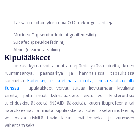
Tässä on joitain yleisimpiä OTC-dekongestantteja:
Mucinex D (pseudoefedriini-guaifenesiini)
Sudafed (pseudoefedriini)
Afriini (oksimetatsoliini)
Kipulääkkeet
Joskus kylmä voi aiheuttaa epämiellyttäviä oireita, kuten
ruumiinsärkyä, päänsärkyä ja harvinaisissa tapauksissa
kuumetta.
Kuitenkin, jos koet näitä oireita, sinulla saattaa olla
flunssa
. Kipulääkkeet voivat auttaa lievittämään kivuliaita
oireita, joita muut kylmälääkkeet eivät voi. Ei-steroidisia
tulehduskipulääkkeitä (NSAID-lääkkeitä), kuten ibuprofeenia tai
naprokseenia, ja muita kipulääkkeitä, kuten asetaminofeenia,
voi ostaa tiskiltä tiskin kivun lievittämiseksi ja kuumeen
vähentämiseksi.