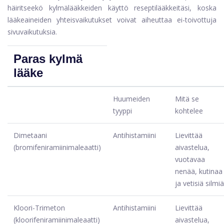
häiritseekö kylmälääkkeiden käyttö reseptilääkkeitäsi, koska
lääkeaineiden yhteisvaikutukset voivat aiheuttaa ei-toivottuja
sivuvaikutuksia.
Paras kylmä
lääke
Huumeiden
Mitä se
tyyppi
kohtelee
Dimetaani
Antihistamiini
Lievittää
(bromifeniramiinimaleaatti)
aivastelua,
vuotavaa
nenää, kutinaa
ja vetisiä silmiä
Kloori-Trimeton
Antihistamiini
Lievittää
(kloorifeniramiinimaleaatti)
aivastelua,