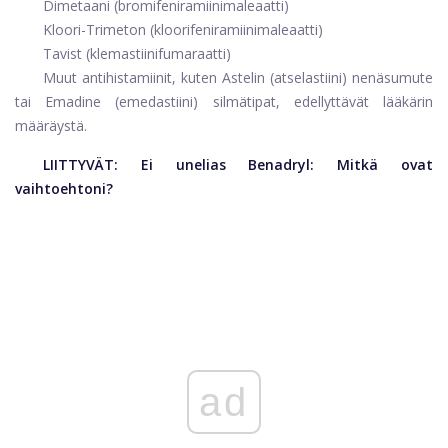
Dimetaani (bromifeniramiinimaleaatti)
Kloori-Trimeton (kloorifeniramiinimaleaatti)
Tavist (klemastiinifumaraatti)
Muut antihistamiinit, kuten Astelin (atselastiini) nenäsumute
tai Emadine (emedastiini) silmätipat, edellyttävät lääkärin
määräystä.
LIITTYVÄT:
Ei unelias Benadryl: Mitkä ovat
vaihtoehtoni?
ad