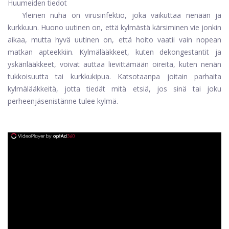
Huumeiden tiedot
Yleinen nuha on virusinfektio, joka vaikuttaa nenään ja
kurkkuun. Huono uutinen on, että kylmästä kärsiminen vie jonkin
aikaa, mutta hyvä uutinen on, että hoito vaatii vain nopean
matkan apteekkiin. Kylmälääkkeet, kuten dekongestantit ja
yskänlääkkeet, voivat auttaa lievittämään oireita, kuten nenän
tukkoisuutta tai kurkkukipua. Katsotaanpa joitain parhaita
kylmälääkkeitä, jotta tiedät mitä etsiä, jos sinä tai joku
perheenjäsenistänne tulee kylmä.
ad