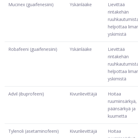
Mucinex (guaifenesiini)
Yskänlääke
Lievittää
rintakehän
ruuhkautumista
helpottaa lima
yskimistä
Robafeeni (guaifenesiini)
Yskänlääke
Lievittää
rintakehän
ruuhkautumista
helpottaa lima
yskimistä
Advil (ibuprofeeni)
Kivunlievittäjä
Hoitaa
ruumiinsärkyä,
päänsärkyä ja
kuumetta
Tylenoli (asetaminofeeni)
Kivunlievittäjä
Hoitaa