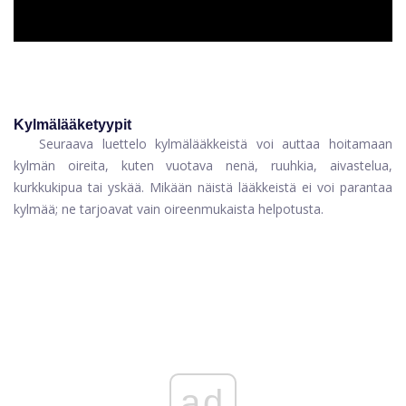
Kylmälääketyypit
Seuraava luettelo kylmälääkkeistä voi auttaa hoitamaan
kylmän oireita, kuten vuotava nenä, ruuhkia, aivastelua,
kurkkukipua tai yskää. Mikään näistä lääkkeistä ei voi parantaa
kylmää; ne tarjoavat vain oireenmukaista helpotusta.
ad