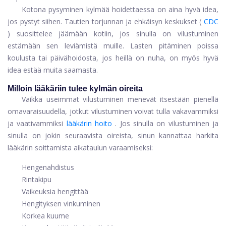
Kotona pysyminen kylmää hoidettaessa on aina hyvä idea,
jos pystyt siihen. Tautien torjunnan ja ehkäisyn keskukset (
CDC
) suosittelee jäämään kotiin, jos sinulla on vilustuminen
estämään sen leviämistä muille. Lasten pitäminen poissa
koulusta tai päivähoidosta, jos heillä on nuha, on myös hyvä
idea estää muita saamasta.
Milloin lääkäriin tulee kylmän oireita
Vaikka useimmat vilustuminen menevät itsestään pienellä
omavaraisuudella, jotkut vilustuminen voivat tulla vakavammiksi
ja vaativammiksi
lääkärin hoito
. Jos sinulla on vilustuminen ja
sinulla on jokin seuraavista oireista, sinun kannattaa harkita
lääkärin soittamista aikataulun varaamiseksi:
Hengenahdistus
Rintakipu
Vaikeuksia hengittää
Hengityksen vinkuminen
Korkea kuume