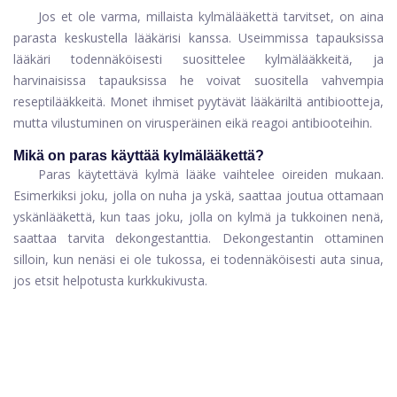
Jos et ole varma, millaista kylmälääkettä tarvitset, on aina
parasta keskustella lääkärisi kanssa. Useimmissa tapauksissa
lääkäri todennäköisesti suosittelee kylmälääkkeitä, ja
harvinaisissa tapauksissa he voivat suositella vahvempia
reseptilääkkeitä. Monet ihmiset pyytävät lääkäriltä antibiootteja,
mutta vilustuminen on virusperäinen eikä reagoi antibiooteihin.
Mikä on paras käyttää kylmälääkettä?
Paras käytettävä kylmä lääke vaihtelee oireiden mukaan.
Esimerkiksi joku, jolla on nuha ja yskä, saattaa joutua ottamaan
yskänlääkettä, kun taas joku, jolla on kylmä ja tukkoinen nenä,
saattaa tarvita dekongestanttia. Dekongestantin ottaminen
silloin, kun nenäsi ei ole tukossa, ei todennäköisesti auta sinua,
jos etsit helpotusta kurkkukivusta.