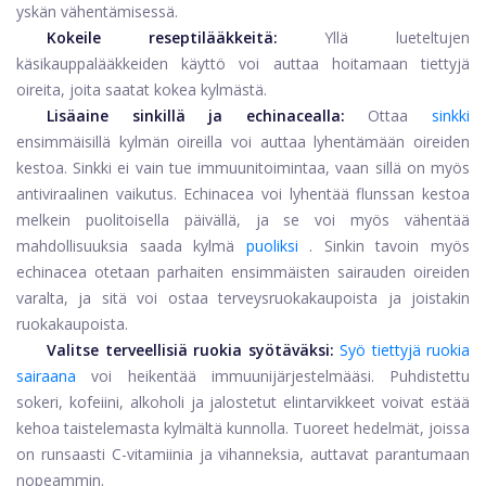
yskän vähentämisessä.
Kokeile reseptilääkkeitä:
Yllä lueteltujen
käsikauppalääkkeiden käyttö voi auttaa hoitamaan tiettyjä
oireita, joita saatat kokea kylmästä.
Lisäaine sinkillä ja echinacealla:
Ottaa
sinkki
ensimmäisillä kylmän oireilla voi auttaa lyhentämään oireiden
kestoa. Sinkki ei vain tue immuunitoimintaa, vaan sillä on myös
antiviraalinen vaikutus. Echinacea voi lyhentää flunssan kestoa
melkein puolitoisella päivällä, ja se voi myös vähentää
mahdollisuuksia saada kylmä
puoliksi
. Sinkin tavoin myös
echinacea otetaan parhaiten ensimmäisten sairauden oireiden
varalta, ja sitä voi ostaa terveysruokakaupoista ja joistakin
ruokakaupoista.
Valitse terveellisiä ruokia syötäväksi:
Syö tiettyjä ruokia
sairaana
voi heikentää immuunijärjestelmääsi. Puhdistettu
sokeri, kofeiini, alkoholi ja jalostetut elintarvikkeet voivat estää
kehoa taistelemasta kylmältä kunnolla. Tuoreet hedelmät, joissa
on runsaasti C-vitamiinia ja vihanneksia, auttavat parantumaan
nopeammin.