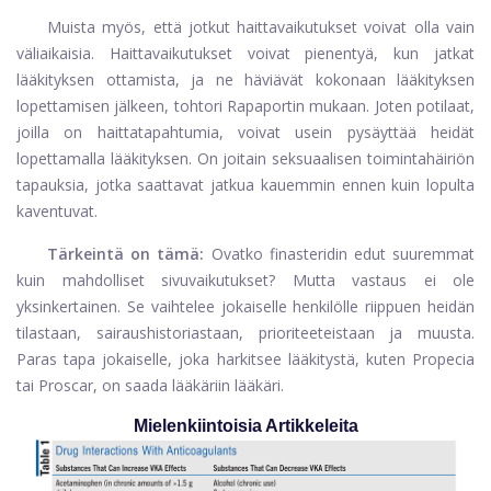
Muista myös, että jotkut haittavaikutukset voivat olla vain
väliaikaisia. Haittavaikutukset voivat pienentyä, kun jatkat
lääkityksen ottamista, ja ne häviävät kokonaan lääkityksen
lopettamisen jälkeen, tohtori Rapaportin mukaan. Joten potilaat,
joilla on haittatapahtumia, voivat usein pysäyttää heidät
lopettamalla lääkityksen. On joitain seksuaalisen toimintahäiriön
tapauksia, jotka saattavat jatkua kauemmin ennen kuin lopulta
kaventuvat.
Tärkeintä on tämä:
Ovatko finasteridin edut suuremmat
kuin mahdolliset sivuvaikutukset? Mutta vastaus ei ole
yksinkertainen. Se vaihtelee jokaiselle henkilölle riippuen heidän
tilastaan, sairaushistoriastaan, prioriteeteistaan ​​ja muusta.
Paras tapa jokaiselle, joka harkitsee lääkitystä, kuten Propecia
tai Proscar, on saada lääkäriin lääkäri.
Mielenkiintoisia Artikkeleita