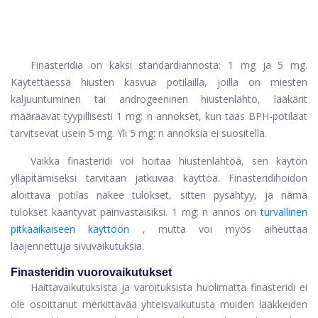
Finasteridia on kaksi standardiannosta: 1 mg ja 5 mg.
Käytettäessä hiusten kasvua potilailla, joilla on miesten
kaljuuntuminen tai androgeeninen hiustenlähtö, lääkärit
määräävät tyypillisesti 1 mg: n annokset, kun taas BPH-potilaat
tarvitsevat usein 5 mg. Yli 5 mg: n annoksia ei suositella.
Vaikka finasteridi voi hoitaa hiustenlähtöä, sen käytön
ylläpitämiseksi tarvitaan jatkuvaa käyttöä. Finasteridihoidon
aloittava potilas näkee tulokset, sitten pysähtyy, ja nämä
tulokset kääntyvät päinvastaisiksi. 1 mg: n annos on
turvallinen
pitkäaikaiseen käyttöön
, mutta voi myös aiheuttaa
laajennettuja sivuvaikutuksia.
Finasteridin vuorovaikutukset
Haittavaikutuksista ja varoituksista huolimatta finasteridi ei
ole osoittanut merkittävää yhteisvaikutusta muiden lääkkeiden