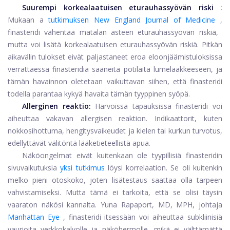
Suurempi korkealaatuisen eturauhassyövän riski
:
Mukaan a
tutkimuksen New England Journal of Medicine
,
finasteridi vähentää matalan asteen eturauhassyövän riskiä, ​​
mutta voi lisätä korkealaatuisen eturauhassyövän riskiä. Pitkän
aikavälin tulokset eivät paljastaneet eroa eloonjäämistuloksissa
verrattaessa finasteridia saaneita potilaita lumelääkkeeseen, ja
tämän havainnon oletetaan vaikuttavan siihen, että finasteridi
todella parantaa kykyä havaita tämän tyyppinen syöpä.
Allerginen reaktio:
Harvoissa tapauksissa finasteridi voi
aiheuttaa vakavan allergisen reaktion. Indikaattorit, kuten
nokkosihottuma, hengitysvaikeudet ja kielen tai kurkun turvotus,
edellyttävät välitöntä lääketieteellistä apua.
Näköongelmat eivät kuitenkaan ole tyypillisiä finasteridin
sivuvaikutuksia
yksi tutkimus
löysi korrelaation. Se oli kuitenkin
melko pieni otoskoko, joten lisätestaus saattaa olla tarpeen
vahvistamiseksi. Mutta tämä ei tarkoita, että se olisi täysin
vaaraton näkösi kannalta. Yuna Rapaport, MD, MPH, johtaja
Manhattan Eye
, finasteridi itsessään voi aiheuttaa subkliinisiä
vaurioita verkkokalvolle ja näköhermolle, mikä ei välttämättä