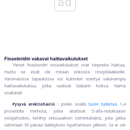
ad
Finasteridin vakavat haittavaikutukset
Yleiset finasteridin sivuvaikutukset ovat tarpeeksi haittaa,
mutta ne eivät ole mitään erikoista reseptilääkkeille.
Harvinaisissa tapauksissa voi kuitenkin esiintyä vakavampia
haittavaikutuksia, jotka vaativat lääkärin hoitoa. Nämä
sisältävät:
Pysyvä erektiohäiriö
:
Jonkin sisällä
tuore tutkimus
1,4
prosentilla miehistä, jotka aloittivat 5-alfa-reduktaasin
estäjähoidon, kehittyi seksuaalinen toimintahäiriö, joka jatkui
vähintään 90 päivää lääkityksen lopettamisen jälkeen. Se ei ole