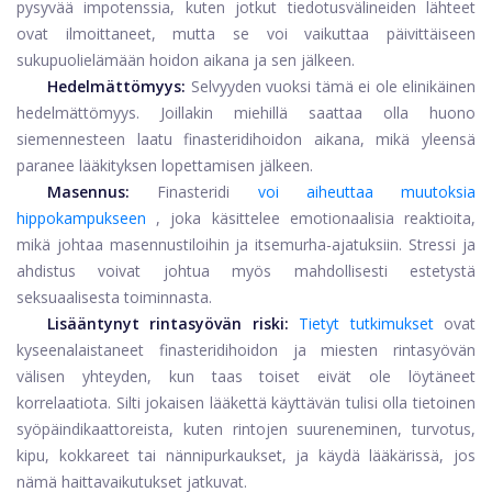
pysyvää impotenssia, kuten jotkut tiedotusvälineiden lähteet
ovat ilmoittaneet, mutta se voi vaikuttaa päivittäiseen
sukupuolielämään hoidon aikana ja sen jälkeen.
Hedelmättömyys:
Selvyyden vuoksi tämä ei ole elinikäinen
hedelmättömyys. Joillakin miehillä saattaa olla huono
siemennesteen laatu finasteridihoidon aikana, mikä yleensä
paranee lääkityksen lopettamisen jälkeen.
Masennus:
Finasteridi
voi aiheuttaa muutoksia
hippokampukseen
, joka käsittelee emotionaalisia reaktioita,
mikä johtaa masennustiloihin ja itsemurha-ajatuksiin. Stressi ja
ahdistus voivat johtua myös mahdollisesti estetystä
seksuaalisesta toiminnasta.
Lisääntynyt rintasyövän riski:
Tietyt tutkimukset
ovat
kyseenalaistaneet finasteridihoidon ja miesten rintasyövän
välisen yhteyden, kun taas toiset eivät ole löytäneet
korrelaatiota. Silti jokaisen lääkettä käyttävän tulisi olla tietoinen
syöpäindikaattoreista, kuten rintojen suureneminen, turvotus,
kipu, kokkareet tai nännipurkaukset, ja käydä lääkärissä, jos
nämä haittavaikutukset jatkuvat.