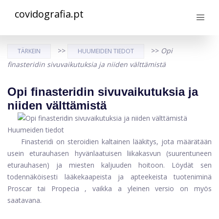
covidografia.pt
>>
>>
Opi
TÄRKEIN
HUUMEIDEN TIEDOT
finasteridin sivuvaikutuksia ja niiden välttämistä
Opi finasteridin sivuvaikutuksia ja
niiden välttämistä
Huumeiden tiedot
Finasteridi on steroidien kaltainen lääkitys, jota määrätään
usein eturauhasen hyvänlaatuisen liikakasvun (suurentuneen
eturauhasen) ja miesten kaljuuden hoitoon. Löydät sen
todennäköisesti lääkekaapeista ja apteekeista tuoteniminä
Proscar
tai
Propecia
, vaikka a
yleinen versio
on myös
saatavana.