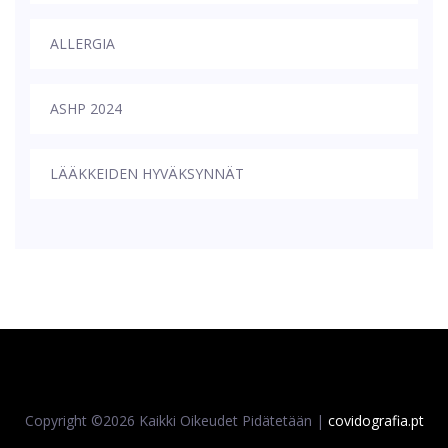
ALLERGIA
ASHP 2024
LÄÄKKEIDEN HYVÄKSYNNÄT
Copyright ©
2026 Kaikki Oikeudet Pidätetään |
covidografia.pt