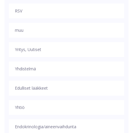
RSV
muu
Yritys, Uutiset
Yhdistelmä
Edulliset lääkkeet
Yhtiö
Endokrinologia/aineenvaihdunta