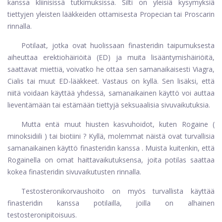
kanssa kliinisissä tutkimuksissa. Silti on yleisiä kysymyksiä
tiettyjen yleisten lääkkeiden ottamisesta Propecian tai Proscarin
rinnalla.
Potilaat, jotka ovat huolissaan finasteridin taipumuksesta
aiheuttaa erektiohäiriöitä (ED) ja muita lisääntymishäiriöitä,
saattavat miettiä, voivatko he ottaa sen samanaikaisesti Viagra,
Cialis tai muut ED-lääkkeet. Vastaus on kyllä. Sen lisäksi, että
niitä voidaan käyttää yhdessä, samanaikainen käyttö voi auttaa
lieventämään tai estämään tiettyjä seksuaalisia sivuvaikutuksia.
Mutta entä muut hiusten kasvuhoidot, kuten
Rogaine
(
minoksidiili
) tai
biotiini
? Kyllä, molemmat näistä ovat turvallisia
samanaikainen käyttö finasteridin kanssa
. Muista kuitenkin, että
Rogainella on omat haittavaikutuksensa, joita potilas saattaa
kokea finasteridin sivuvaikutusten rinnalla.
Testosteronikorvaushoito on myös turvallista käyttää
finasteridin kanssa potilailla, joilla on alhainen
testosteronipitoisuus.