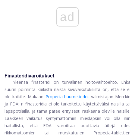
ad
Finasteridivaroitukset
Yleensä finasteridi on turvallinen hoitovaihtoehto. Ehkä
suurin poiminta kaikista näistä sivuvaikutuksista on, että se ei
ole kaikille. Mukaan
Propecia-huumetiedot
valmistajan Merckin
ja FDA: n finasteridia ei ole tarkoitettu käytettäväksi naisilla tai
lapsipotilailla. Ja tämä pätee erityisesti raskaana oleville naisille.
Lääkkeen vaikutus syntymättömiin mieslapsiin voi olla niin
haitallista, että FDA varoittaa odottavia äitejä edes
rikkomattomien tai murskattujen Propecia-tablettien