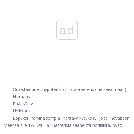
ad
Ortostaattinen hypotensio (matala verenpaine seisomaan)
Huimaus
Päänsärky
Heikkous
Lopuksi harvinaisempia haittavaikutuksia, joita havaitaan
yleensä alle 1% -2%: lla finasteridia saaneista potilaista, ovat: