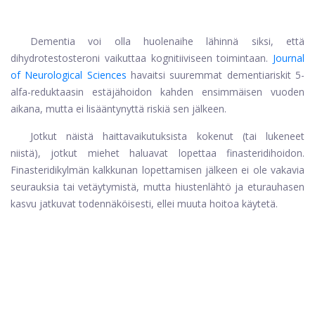
Dementia voi olla huolenaihe lähinnä siksi, että
dihydrotestosteroni vaikuttaa kognitiiviseen toimintaan.
Journal
of Neurological Sciences
havaitsi suuremmat dementiariskit 5-
alfa-reduktaasin estäjähoidon kahden ensimmäisen vuoden
aikana, mutta ei lisääntynyttä riskiä sen jälkeen.
Jotkut näistä haittavaikutuksista kokenut (tai lukeneet
niistä), jotkut miehet haluavat lopettaa finasteridihoidon.
Finasteridikylmän kalkkunan lopettamisen jälkeen ei ole vakavia
seurauksia tai vetäytymistä, mutta hiustenlähtö ja eturauhasen
kasvu jatkuvat todennäköisesti, ellei muuta hoitoa käytetä.