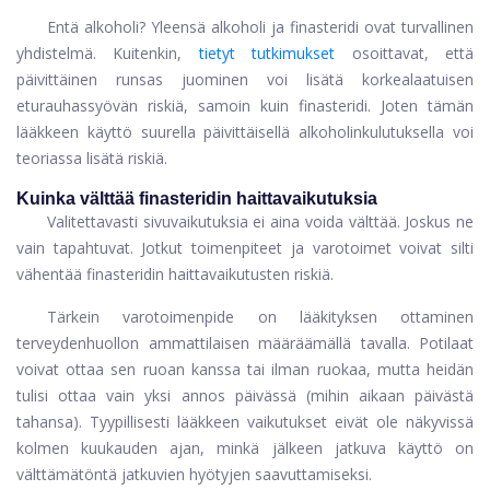
Entä alkoholi? Yleensä alkoholi ja finasteridi ovat turvallinen
yhdistelmä. Kuitenkin,
tietyt tutkimukset
osoittavat, että
päivittäinen runsas juominen voi lisätä korkealaatuisen
eturauhassyövän riskiä, ​​samoin kuin finasteridi. Joten tämän
lääkkeen käyttö suurella päivittäisellä alkoholinkulutuksella voi
teoriassa lisätä riskiä.
Kuinka välttää finasteridin haittavaikutuksia
Valitettavasti sivuvaikutuksia ei aina voida välttää. Joskus ne
vain tapahtuvat. Jotkut toimenpiteet ja varotoimet voivat silti
vähentää finasteridin haittavaikutusten riskiä.
Tärkein varotoimenpide on lääkityksen ottaminen
terveydenhuollon ammattilaisen määräämällä tavalla. Potilaat
voivat ottaa sen ruoan kanssa tai ilman ruokaa, mutta heidän
tulisi ottaa vain yksi annos päivässä (mihin aikaan päivästä
tahansa). Tyypillisesti lääkkeen vaikutukset eivät ole näkyvissä
kolmen kuukauden ajan, minkä jälkeen jatkuva käyttö on
välttämätöntä jatkuvien hyötyjen saavuttamiseksi.