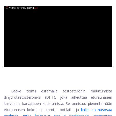
ad
Lääke toimii estämällä testosteronin muuttumista
dihydrotestosteroniksi (DHT), joka aiheuttaa eturauhanen
kasvua ja karvatupen kutistumista. Se onnistuu pienentämään
eturauhasen kokoa useimmille potilaille ja
kaksi kolmasosaa
miehistä, jotka käyttävät sitä hiustenlähtöön, raportoivat