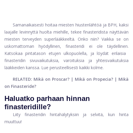
Samanaikaisesti
hoitaa miesten hiustenlähtöä
ja BPH, kaksi
laajalle levinnyttä huolta miehille, tekee finasteridista näyttävän
miesten terveyden superlääkkeeltä. Onko niin? Vaikka se on
uskomattoman hyödyllinen, finasteridi ei ole täydellinen.
Katsokaa pintatason etujen ulkopuolella, ja löydät erilaisia ​​
finasteridin sivuvaikutuksia, varoituksia ja yhteisvaikutuksia
lääkkeiden kanssa. Lue perusteellisesti kaikki kolme.
RELATED: Mikä on Proscar? | Mikä on Propecia? | Mikä
on Finasteride?
Haluatko parhaan hinnan
finasteridille?
Liity finasteridin hintahälytyksiin ja selvitä, kun hinta
muuttuu!