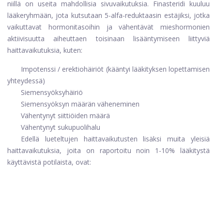
niillä on useita mahdollisia sivuvaikutuksia. Finasteridi kuuluu
lääkeryhmään, jota kutsutaan 5-alfa-reduktaasin estäjiksi, jotka
vaikuttavat hormonitasoihin ja vähentävät mieshormonien
aktiivisuutta aiheuttaen toisinaan lisääntymiseen liittyviä
haittavaikutuksia, kuten:
Impotenssi / erektiohäiriöt (kääntyi lääkityksen lopettamisen
yhteydessä)
Siemensyöksyhäiriö
Siemensyöksyn määrän väheneminen
Vähentynyt siittiöiden määrä
Vähentynyt sukupuolihalu
Edellä lueteltujen haittavaikutusten lisäksi muita yleisiä
haittavaikutuksia, joita on raportoitu noin 1-10% lääkitystä
käyttävistä potilaista, ovat: