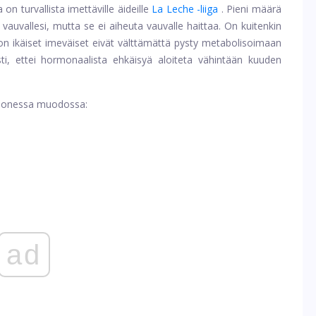
n turvallista imettäville äideille
La Leche -liiga
. Pieni määrä
 vauvallesi, mutta se ei aiheuta vauvalle haittaa. On kuitenkin
viikon ikäiset imeväiset eivät välttämättä pysty metabolisoimaan
esti, ettei hormonaalista ehkäisyä aloiteta vähintään kuuden
 monessa muodossa:
ad