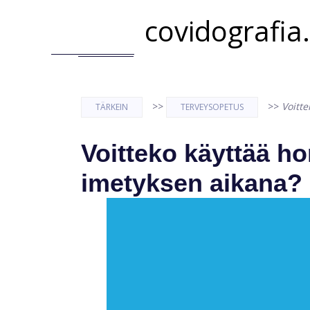
covidografia
>>
>>
Voitt
TÄRKEIN
TERVEYSOPETUS
Voitteko käyttää h
imetyksen aikana?