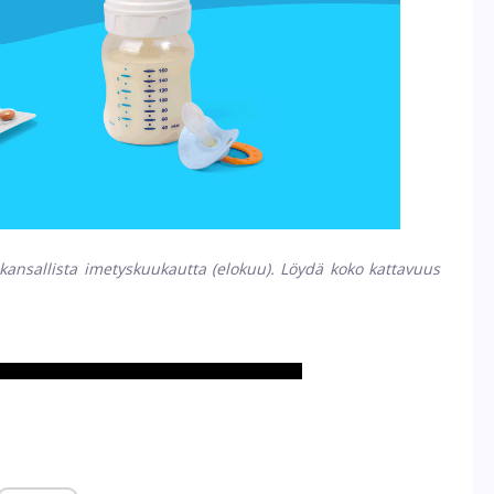
kansallista imetyskuukautta (elokuu). Löydä koko kattavuus