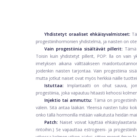
Yhdistetyt oraaliset ehkäisyvalmisteet:
Tä
progestiinihormonien yhdistelmä, ja naisten on ot
Vain progestiinia sisältävät pillerit:
Tämä 
Toisin kuin yhdistetyt pillerit, POP: lla on vain y
imetyksen aikana välttääkseen maidontuotanno
joidenkin naisten tarjontaa. Vain progestiinia sis
mutta jotkut naiset ovat myös herkkiä näille tuotteil
Istuttaa:
Implantaatti on ohut sauva, jonk
progestiinia, joka vapautuu hitaasti kehoosi kolme
Injektio tai ammuttu:
Tämä on progestiinih
välein. Sitä antaa lääkäri. Yleensä naisten tulisi kok
onko tällä hormonilla mitään vaikutusta heidän ma
Patch:
Naiset voivat käyttää ehkäisylaastaria
rintoihin.) Se vapauttaa estrogeeni- ja progestiini
viikossa kolmen viikon ajaksi, sitten menet ilman laa