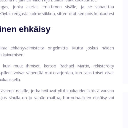
as, jonka asetat emättimen sisälle, ja se vapauttaa
Käytät rengasta kolme viikkoa, sitten otat sen pois kuukautesi
inen ehkäisy
lisia ehkäisyvalmisteita ongelmitta. Mutta joskus näiden
n kuivumisen.
 kuin muut ihmiset, kertoo Rachael Martin, rekisteröity
-pillerit voivat vähentää maitotarjontaa, kun taas toiset eivät
aukauksella.
vämpi naisille, jotka hoitavat yli 6 kuukauden ikäistä vauvaa
. Jos sinulla on jo vähän maitoa, hormonaalinen ehkäisy voi