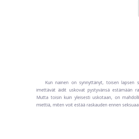
Kun nainen on synnyttänyt, toisen lapsen s
imettävät äidit uskovat pystyvänsä estämään ras
Mutta toisin kuin yleisesti uskotaan, on mahdoll
miettiä, miten voit estää raskauden ennen seksuaal