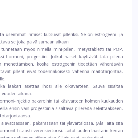
tä useimmat ihmiset kutsuvat pilleriksi. Se on estrogeeni- ja
ettava se joka päivä samaan aikaan.
tunnetaan myös nimellä mini-pilleri, imetystabletti tai POP.
ksi hormoni, progestiini. Jotkut naiset käyttävät tätä pilleria
n menettämisen, koska estrogeenin tiedetään vähentävän
ältävät pillerit eivät todennäköisesti vähennä maitotarjontaa,
le.
a lääkäri asettaa ihosi alle olkavarteen. Sauva sisältää
n vuoden aikana.
ormoni-injektio pakaroihin tai käsivarteen kolmen kuukauden
eilla ensin vain progestiinia sisältäviä pillereitä selvittääkseen,
itotarjontaansa.
 alavatsassaan, pakarassaan tai ylävartalossa. (Älä laita sitä
hormonit hitaasti verenkiertoosi. Laitat uuden laastarin kerran
staria neljännen viikon ajan. Silloin saat kuukautiset.