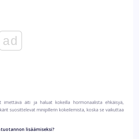
ad
t imettävä äiti ja haluat kokeilla hormonaalista ehkäisyä,
rit suosittelevat minipillerin kokeilemista, koska se vaikuttaa
ntuotannon lisäämiseksi?