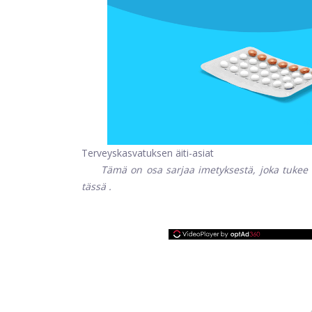
Terveyskasvatuksen äiti-asiat
Tämä on osa sarjaa imetyksestä, joka tukee 
tässä
.