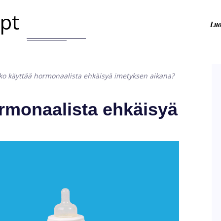
.pt
Lu
eko käyttää hormonaalista ehkäisyä imetyksen aikana?
ormonaalista ehkäisyä