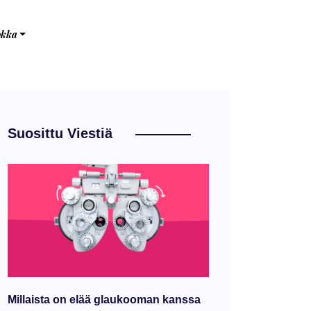
okka
Suosittu Viestiä
Millaista on elää glaukooman kanssa