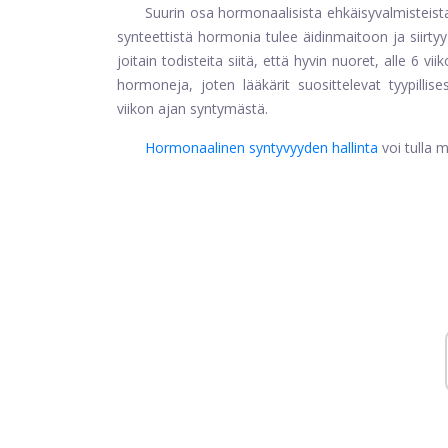
Suurin osa hormonaalisista ehkäisyvalmisteista o
synteettistä hormonia tulee äidinmaitoon ja siirtyy
joitain todisteita siitä, että hyvin nuoret, alle 6 
hormoneja, joten lääkärit suosittelevat tyypillis
viikon ajan syntymästä.
Hormonaalinen syntyvyyden hallinta
voi tulla