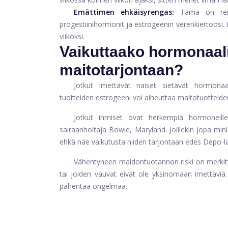
Emättimen ehkäisyrengas:
Tämä on reng
progestiinihormonit ja estrogeenin verenkiertoosi. 
viikoksi.
Vaikuttaako hormonaal
maitotarjontaan?
Jotkut imettävät naiset sietävät hormonaa
tuotteiden estrogeeni voi aiheuttaa maitotuotteide
Jotkut ihmiset ovat herkempiä hormoneille
sairaanhoitaja Bowie, Maryland. Joillekin jopa mini
ehkä näe vaikutusta niiden tarjontaan edes Depo-l
Vähentyneen maidontuotannon riski on merkittä
tai joiden vauvat eivät ole yksinomaan imettäviä
pahentaa ongelmaa.