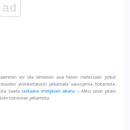
ad
aaminen voi olla viimeinen asia hänen mielessään. Jotkut
kauden yksinkertaisesti jatkamalla vauvojensa hoitamista.
ista saada
raskaana imetyksen aikana
—Miksi sinun pitäisi
isen toiminnan jatkamista.