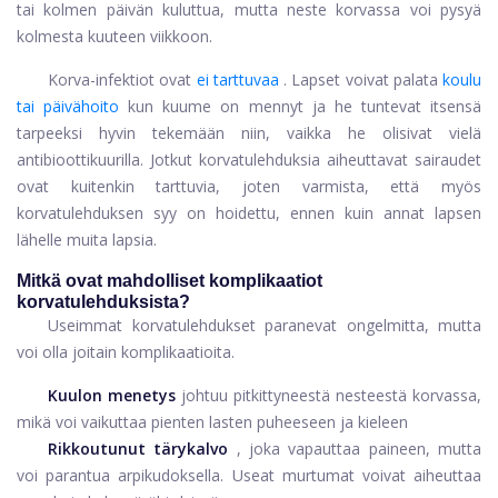
tai kolmen päivän kuluttua, mutta neste korvassa voi pysyä
kolmesta kuuteen viikkoon.
Korva-infektiot ovat
ei tarttuvaa
. Lapset voivat palata
koulu
tai päivähoito
kun kuume on mennyt ja he tuntevat itsensä
tarpeeksi hyvin tekemään niin, vaikka he olisivat vielä
antibioottikuurilla. Jotkut korvatulehduksia aiheuttavat sairaudet
ovat kuitenkin tarttuvia, joten varmista, että myös
korvatulehduksen syy on hoidettu, ennen kuin annat lapsen
lähelle muita lapsia.
Mitkä ovat mahdolliset komplikaatiot
korvatulehduksista?
Useimmat korvatulehdukset paranevat ongelmitta, mutta
voi olla joitain komplikaatioita.
Kuulon menetys
johtuu pitkittyneestä nesteestä korvassa,
mikä voi vaikuttaa pienten lasten puheeseen ja kieleen
Rikkoutunut tärykalvo
, joka vapauttaa paineen, mutta
voi parantua arpikudoksella. Useat murtumat voivat aiheuttaa