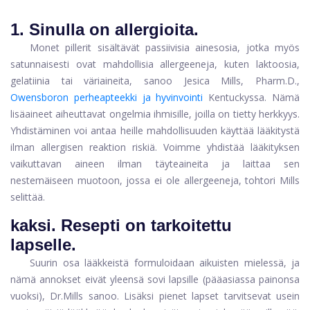
1.
Sinulla on allergioita.
Monet pillerit sisältävät passiivisia ainesosia, jotka myös
satunnaisesti ovat mahdollisia allergeeneja, kuten laktoosia,
gelatiinia tai väriaineita, sanoo Jesica Mills, Pharm.D.,
Owensboron perheapteekki ja hyvinvointi
Kentuckyssa. Nämä
lisäaineet aiheuttavat ongelmia ihmisille, joilla on tietty herkkyys.
Yhdistäminen voi antaa heille mahdollisuuden käyttää lääkitystä
ilman allergisen reaktion riskiä. Voimme yhdistää lääkityksen
vaikuttavan aineen ilman täyteaineita ja laittaa sen
nestemäiseen muotoon, jossa ei ole allergeeneja, tohtori Mills
selittää.
kaksi.
Resepti on tarkoitettu
lapselle.
Suurin osa lääkkeistä formuloidaan aikuisten mielessä, ja
nämä annokset eivät yleensä sovi lapsille (pääasiassa painonsa
vuoksi), Dr.Mills sanoo. Lisäksi pienet lapset tarvitsevat usein