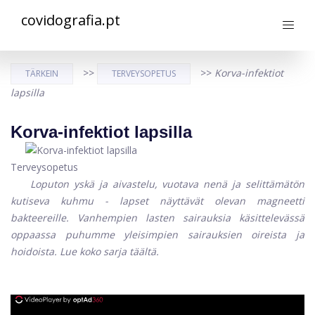
covidografia.pt
>>
>>
Korva-infektiot
TÄRKEIN
TERVEYSOPETUS
lapsilla
Korva-infektiot lapsilla
Terveysopetus
Loputon yskä ja aivastelu, vuotava nenä ja selittämätön
kutiseva kuhmu - lapset näyttävät olevan magneetti
bakteereille. Vanhempien lasten sairauksia käsittelevässä
oppaassa puhumme yleisimpien sairauksien oireista ja
hoidoista. Lue koko sarja täältä.