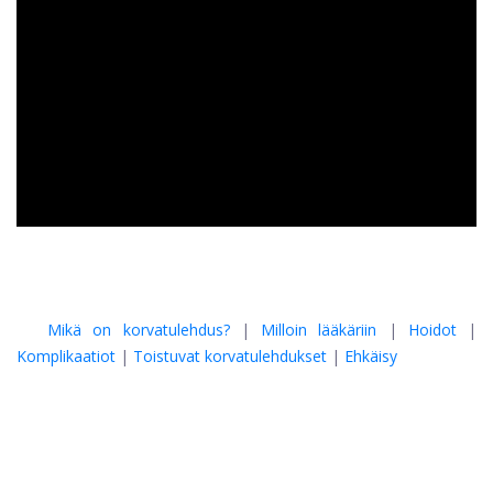
ad
Mikä on korvatulehdus?
|
Milloin lääkäriin
|
Hoidot
|
Komplikaatiot
|
Toistuvat korvatulehdukset
|
Ehkäisy