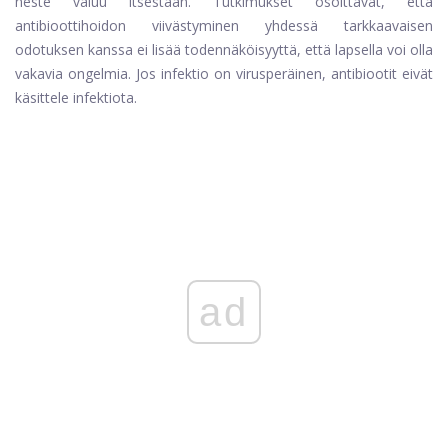
neste valuu itsestään. Tutkimukset osoittavat, että
antibioottihoidon viivästyminen yhdessä tarkkaavaisen
odotuksen kanssa ei lisää todennäköisyyttä, että lapsella voi olla
vakavia ongelmia. Jos infektio on virusperäinen, antibiootit eivät
käsittele infektiota.
ad