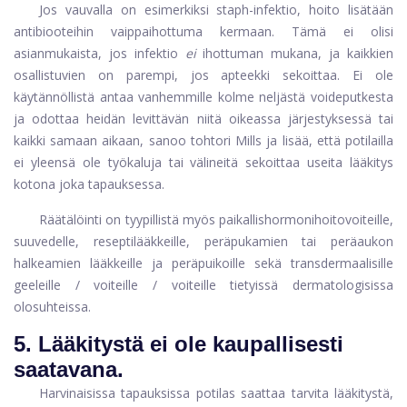
Jos vauvalla on esimerkiksi staph-infektio, hoito lisätään
antibiooteihin vaippaihottuma kermaan. Tämä ei olisi
asianmukaista, jos infektio
ei
ihottuman mukana, ja kaikkien
osallistuvien on parempi, jos apteekki sekoittaa. Ei ole
käytännöllistä antaa vanhemmille kolme neljästä voideputkesta
ja odottaa heidän levittävän niitä oikeassa järjestyksessä tai
kaikki samaan aikaan, sanoo tohtori Mills ja lisää, että potilailla
ei yleensä ole työkaluja tai välineitä sekoittaa useita lääkitys
kotona joka tapauksessa.
Räätälöinti on tyypillistä myös paikallishormonihoitovoiteille,
suuvedelle, reseptilääkkeille, peräpukamien tai peräaukon
halkeamien lääkkeille ja peräpuikoille sekä transdermaalisille
geeleille / voiteille / voiteille tietyissä dermatologisissa
olosuhteissa.
5.
Lääkitystä ei ole kaupallisesti
saatavana.
Harvinaisissa tapauksissa potilas saattaa tarvita lääkitystä,