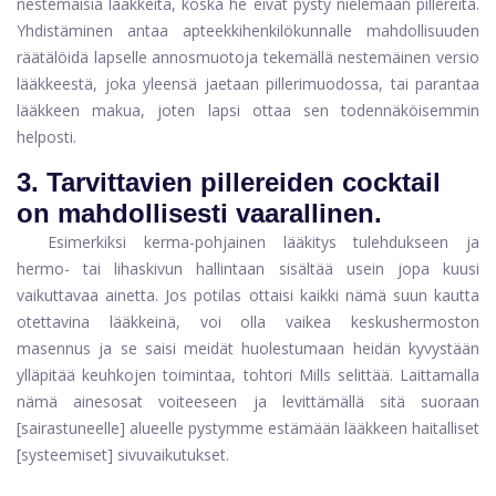
nestemäisiä lääkkeitä, koska he eivät pysty nielemään pillereitä.
Yhdistäminen antaa apteekkihenkilökunnalle mahdollisuuden
räätälöidä lapselle annosmuotoja tekemällä nestemäinen versio
lääkkeestä, joka yleensä jaetaan pillerimuodossa, tai parantaa
lääkkeen makua, joten lapsi ottaa sen todennäköisemmin
helposti.
3.
Tarvittavien pillereiden cocktail
on mahdollisesti vaarallinen.
Esimerkiksi kerma-pohjainen lääkitys tulehdukseen ja
hermo- tai lihaskivun hallintaan sisältää usein jopa kuusi
vaikuttavaa ainetta. Jos potilas ottaisi kaikki nämä suun kautta
otettavina lääkkeinä, voi olla vaikea keskushermoston
masennus ja se saisi meidät huolestumaan heidän kyvystään
ylläpitää keuhkojen toimintaa, tohtori Mills selittää. Laittamalla
nämä ainesosat voiteeseen ja levittämällä sitä suoraan
[sairastuneelle] alueelle pystymme estämään lääkkeen haitalliset
[systeemiset] sivuvaikutukset.