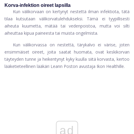
Korva-infektion oireet lapsilla
Kun välikorvaan on kertynyt nestettä ilman infektiota, tätä
tilaa kutsutaan välikorvatulehdukseksi. Tämä ei tyypillisesti
aiheuta kuumetta, mätää tai vedenpoistoa, mutta voi silti
aiheuttaa kipua paineesta tai muista ongelmista.
Kun välikorvassa on nestettä, tärykalvo ei värise, joten
ensimmäiset oireet, joita saatat huomata, ovat keskikorvan
täyteyden tunne ja heikentynyt kyky kuulla siitä korvasta, kertoo
lääketieteellinen lääkäri Leann Poston avustaja Ikon Healthille.
ad