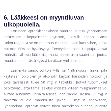
6. Lääkkeesi on myyntiluvan
ulkopuolella.
Toisinaan apteekkihenkilöstö saattaa joutua yhdistämään
lääkityksen ulkopuoliseen käyttöön, Dr.Mills sanoo. Tämä
tarkoittaa, että se on määrätty muuhun tilaan kuin siihen, jonka
hoitoon FDA oli hyväksynyt. Terveydenhuollon tarjoajat voivat
määrätä tällaisia ​​lääkkeitä, mutta annostusta saatetaan joutua
muuttamaan - tästä syystä tarvitaan yhdistelmää.
Esimerkki, sanoo tohtori Mills, on
Naltreksoni
, lääke, jota
käytetään opioidien ja alkoholin käytön häiriöiden hoitoon ja
joka tavallisesti tulee 50 mg: n tabletiksi. [Jotkut tutkimukset
osoittavat], että tämä lääkitys yhdestä viiteen milligrammaa voi
auttaa autoimmuunisairauksissa, hän sanoo. Koska 50 mg: n
tablettia ei ole mahdollista jakaa 3 mg: n annokseen,
[yhdistelmä] apteekit voivat tilata naltreksonijauheen, punnita