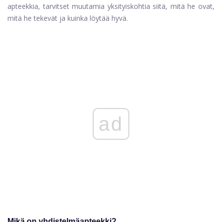
apteekkia, tarvitset muutamia yksityiskohtia siitä, mitä he ovat,
mitä he tekevät ja kuinka löytää hyvä.
ad
Mikä on yhdistelmäapteekki?