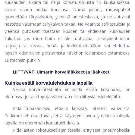
kuukauden aikana tai neljä korvatulehdusta 12 kuukaudessa,
voivat saada putkia korviinsa. Nämä pienet, muoviputket
työnnetään tärykalvoon, yleensä anestesiassa, ja ne auttavat
nestettä valumaan tärykalvon takaa. Ne vaativat tarkastuksia ja
yleensä putoavat itsestään kuuden tai yhdeksän kuukauden
kuluttua. Jos muu hoito ei ole tuottavaa, terveydenhuollon
tarjoaja tai korva-, nenä- ja kurkkutautilääkäri voi ehdottaa
lapsen adenoidien poistamista infektion leviämisen estämiseksi
Eustachian-putkiin.
LIITTYVÄT:
Uimarin korvalääkkeet ja lääkkeet
Kuinka estää korvatulehduksia lapsilla
Vaikka korva-infektioita ei voida estää kokonaan, on
olemassa joitain tapoja vähentää niihin liittyviä riskitekijöitä:
Pidä tupakansavu etäällä lapsista, etenkin vauvoista.
Tutkimukset osoittavat, että käytetyn savun ympärillä olevilla
lapsilla on enemmän korvatulehduksia.
Pidä lasten rokotukset ajan tasalla, erityisesti pneumokokki-