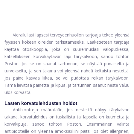
Vierailullasi lapsesi terveydenhuollon tarjoaja tekee yleensä
fyysisen kokeen oireiden tarkistamiseksi. Lääketieteen tarjoaja
käyttää otoskooppia, joka on suurennuslasi valoputkessa,
katsellakseen korvakäytävän läpi tärykalvoon, sanoo tohtori
Poston. Jos se on saanut tartunnan, se näyttää punaiselta ja
turvokselta, ja sen takana voi yleensä nähdä keltaista nestettä.
Jos paine kasvaa liikaa, se voi pudottaa reikän tärykalvoon.
Tämä lievittää painetta ja kipua, ja tartunnan saanut neste valuu
ulos korvasta.
Lasten korvatulehdusten hoidot
Antibiootteja määrätään, jos nestettä näkyy tärykalvon
takana, korvatulehdus on tuskallista tai lapsella on kuumetta ja
korvakipuja, sanoo tohtori Poston. Ensimmäinen valinta
antibiooteille on
yleensä amoksisilliini
paitsi jos olet allerginen,