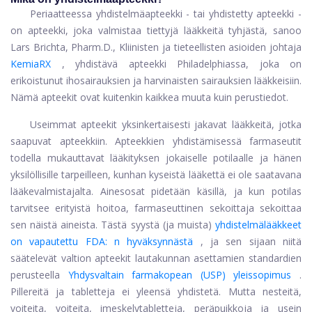
Periaatteessa yhdistelmäapteekki - tai yhdistetty apteekki -
on apteekki, joka valmistaa tiettyjä lääkkeitä tyhjästä, sanoo
Lars Brichta, Pharm.D., Kliinisten ja tieteellisten asioiden johtaja
KemiaRX
, yhdistävä apteekki Philadelphiassa, joka on
erikoistunut ihosairauksien ja harvinaisten sairauksien lääkkeisiin.
Nämä apteekit ovat kuitenkin kaikkea muuta kuin perustiedot.
Useimmat apteekit yksinkertaisesti jakavat lääkkeitä, jotka
saapuvat apteekkiin. Apteekkien yhdistämisessä farmaseutit
todella mukauttavat lääkityksen jokaiselle potilaalle ja hänen
yksilöllisille tarpeilleen, kunhan kyseistä lääkettä ei ole saatavana
lääkevalmistajalta. Ainesosat pidetään käsillä, ja kun potilas
tarvitsee erityistä hoitoa, farmaseuttinen sekoittaja sekoittaa
sen näistä aineista. Tästä syystä (ja muista)
yhdistelmälääkkeet
on vapautettu FDA: n hyväksynnästä
, ja sen sijaan niitä
säätelevät valtion apteekit lautakunnan asettamien standardien
perusteella
Yhdysvaltain farmakopean (USP) yleissopimus
.
Pillereitä ja tabletteja ei yleensä yhdistetä. Mutta nesteitä,
voiteita, voiteita, imeskelytabletteja, peräpuikkoja ja usein