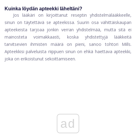
Kuinka löydän apteekki läheltäni?
Jos lääkäri on kirjoittanut reseptin yhdistelmälääkkeelle,
sinun on täytettävä se apteekissa. Suurin osa vähittäiskaupan
apteekeista tarjoaa jonkin verran yhdistelmää, mutta sitä ei
mainosteta voimakkaasti, koska yhdistettyjä lääkkeitä
tarvitsevien ihmisten määrä on pieni, sanoo tohtori Mills.
Apteekkisi palveluista riippuen sinun on ehkä haettava apteekki,
joka on erikoistunut sekoittamiseen.
ad