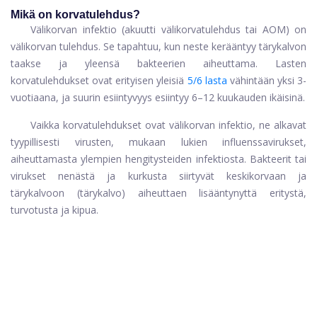
Mikä on korvatulehdus?
Välikorvan infektio (akuutti välikorvatulehdus tai AOM) on
välikorvan tulehdus. Se tapahtuu, kun neste kerääntyy tärykalvon
taakse ja yleensä bakteerien aiheuttama. Lasten
korvatulehdukset ovat erityisen yleisiä
5/6 lasta
vähintään yksi 3-
vuotiaana, ja suurin esiintyvyys esiintyy 6–12 kuukauden ikäisinä.
Vaikka korvatulehdukset ovat välikorvan infektio, ne alkavat
tyypillisesti virusten, mukaan lukien influenssavirukset,
aiheuttamasta ylempien hengitysteiden infektiosta. Bakteerit tai
virukset nenästä ja kurkusta siirtyvät keskikorvaan ja
tärykalvoon (tärykalvo) aiheuttaen lisääntynyttä eritystä,
turvotusta ja kipua.