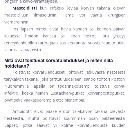
ongelmia kalvovärähtelyissä.
Mastoidiitti
kun infektio leviää korvan takana olevan
mastoidiluun ilmasoluihin. Tämä voi vaatia kirurgisen
viemäröinnin.
Jos lapsen oireet eivät häviä kahden tai kolmen päivän
kuluessa hoidon kanssa tai ilman hoitoa, ota yhteys
terveydenhuollon tarjoajaan. Jos seurantaa suositellaan, muista
seurata tapaamista.
Mitä ovat toistuvat korvatulehdukset ja miten niitä
hoidetaan?
Toistuvat korvatulehdukset johtuvat jatkuvasta nesteestä
tärykalvon takana, joka tarttuu uudelleen, sanoo tohtori Poston.
Nuoremmilla lapsilla on todennäköisempi toistuva korva-
infektio, koska heidän Eustachian-putket (korvanpoistoputket)
ovat sekä vaakasuorempia että pienempiä.
Antibiootit eivät pääse eroon tärykalvon takana olevasta
nesteestä, mutta poistavat suurimman osan bakteereista.
Lapset, jotka saavat yli kolme korvatulehdusta kuuden