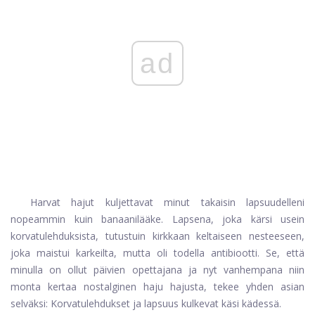
ad
Harvat hajut kuljettavat minut takaisin lapsuudelleni
nopeammin kuin banaanilääke. Lapsena, joka kärsi usein
korvatulehduksista, tutustuin kirkkaan keltaiseen nesteeseen,
joka maistui karkeilta, mutta oli todella antibiootti. Se, että
minulla on ollut päivien opettajana ja nyt vanhempana niin
monta kertaa nostalginen haju hajusta, tekee yhden asian
selväksi: Korvatulehdukset ja lapsuus kulkevat käsi kädessä.