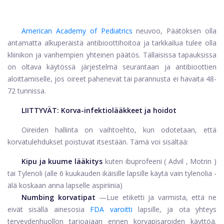
American Academy of Pediatrics
neuvoo, Päätöksen olla
antamatta alkuperäistä antibioottihoitoa ja tarkkailua tulee olla
kliinikon ja vanhempien yhteinen päätös. Tällaisissa tapauksissa
on oltava käytössä järjestelmä seurantaan ja antibioottien
aloittamiselle, jos oireet pahenevat tai parannusta ei havaita 48-
72 tunnissa.
LIITTYVÄT:
Korva-infektiolääkkeet ja hoidot
Oireiden hallinta on vaihtoehto, kun odotetaan, että
korvatulehdukset poistuvat itsestään. Tämä voi sisältää:
Kipu ja kuume lääkitys
kuten ibuprofeeni (
Advil
,
Motrin
)
tai
Tylenoli
(alle 6 kuukauden ikäisille lapsille käytä vain tylenolia -
älä koskaan anna lapselle aspiriinia)
Numbing korvatipat
—Lue etiketti ja varmista, että ne
eivät sisällä ainesosia
FDA varoitti
lapsille, ja ota yhteys
terveydenhuollon tarjoajaan ennen korvapisaroiden käyttöä.