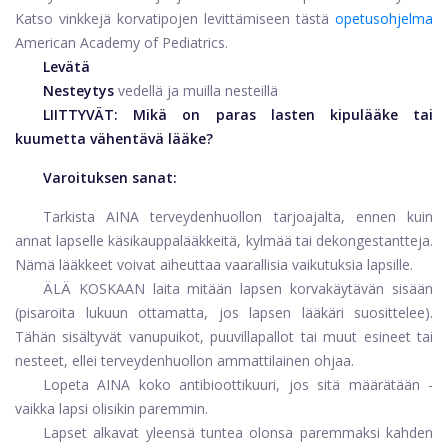
Katso vinkkejä korvatipojen levittämiseen tästä
opetusohjelma
American Academy of Pediatrics.
Levätä
Nesteytys
vedellä ja muilla nesteillä
LIITTYVÄT:
Mikä on paras lasten kipulääke tai
kuumetta vähentävä lääke?
Varoituksen sanat:
Tarkista AINA terveydenhuollon tarjoajalta, ennen kuin
annat lapselle käsikauppalääkkeitä, kylmää tai dekongestantteja.
Nämä lääkkeet voivat aiheuttaa vaarallisia vaikutuksia lapsille.
ÄLÄ KOSKAAN laita mitään lapsen korvakäytävän sisään
(pisaroita lukuun ottamatta, jos lapsen lääkäri suosittelee).
Tähän sisältyvät vanupuikot, puuvillapallot tai muut esineet tai
nesteet, ellei terveydenhuollon ammattilainen ohjaa.
Lopeta AINA koko antibioottikuuri, jos sitä määrätään -
vaikka lapsi olisikin paremmin.
Lapset alkavat yleensä tuntea olonsa paremmaksi kahden