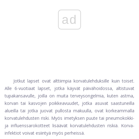
ad
Jotkut lapset ovat alttiimpia korvatulehduksille kuin toiset.
Alle 6-vuotiaat lapset, jotka käyvät päivähoidossa, altistuvat
tupakansavulle, joilla on muita terveysongelmia, kuten astma,
korvan tai kasvojen poikkeavuudet, jotka asuvat saastuneilla
alueilla tai jotka juovat pullosta makuulla, ovat korkeammalla
korvatulehdusten riski. Myös imetyksen puute tai pneumokokki-
ja influenssarokotteet lisäävät korvatulehdusten riskiä. Korva-
infektiot voivat esiintyä myös perheissä.