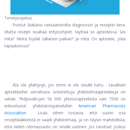
Terveysopetus
Poistut lääkärisi vastaanotolta diagnoosin ja reseptin kera.
Mutta resepti sisältää erityisohjeet: täyttää se apteekissa. Siis
mitä? Mistä löydät tällaisen paikan? Ja mitä
On
apteekki, joka
tapauksessa?
Älä ole yllättynyt, jos termi ei ole sinulle tuttu - tavallisiin
apteekkeihin verrattuna omistettuja yhdistelmäapteekkeja on
vähän. Yhdysvaltojen 56 000 yhteisöapteekista vain 7500 on
erikoistunut yhdistämispalveluihin
American Pharmacists
Association
. Lisää siihen tosiasia, että suurin osa
reseptilääkkeistä ei vaadi yhdistelmää, ja on täysin mahdollista,
että niiden olemassaolo on sinulle uutinen. Jos tarvitset joskus