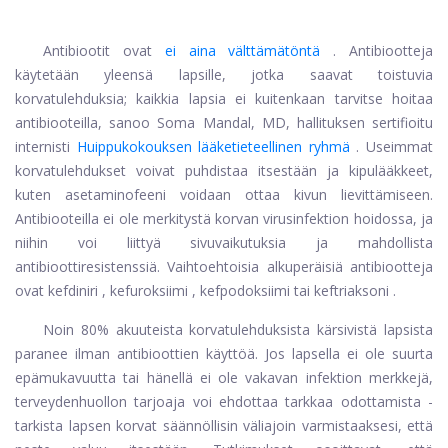
Antibiootit ovat
ei aina välttämätöntä
. Antibiootteja
käytetään yleensä lapsille, jotka saavat toistuvia
korvatulehduksia; kaikkia lapsia ei kuitenkaan tarvitse hoitaa
antibiooteilla, sanoo Soma Mandal, MD, hallituksen sertifioitu
internisti
Huippukokouksen lääketieteellinen ryhmä
. Useimmat
korvatulehdukset voivat puhdistaa itsestään ja kipulääkkeet,
kuten
asetaminofeeni
voidaan ottaa kivun lievittämiseen.
Antibiooteilla ei ole merkitystä korvan virusinfektion hoidossa, ja
niihin voi liittyä sivuvaikutuksia ja mahdollista
antibioottiresistenssiä. Vaihtoehtoisia alkuperäisiä antibiootteja
ovat
kefdiniri
,
kefuroksiimi
,
kefpodoksiimi
tai
keftriaksoni
.
Noin 80% akuuteista korvatulehduksista kärsivistä lapsista
paranee ilman antibioottien käyttöä. Jos lapsella ei ole suurta
epämukavuutta tai hänellä ei ole vakavan infektion merkkejä,
terveydenhuollon tarjoaja voi ehdottaa tarkkaa odottamista -
tarkista lapsen korvat säännöllisin väliajoin varmistaaksesi, että