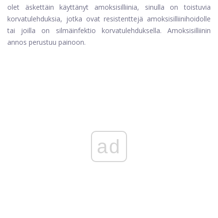
olet äskettäin käyttänyt amoksisilliinia, sinulla on toistuvia
korvatulehduksia, jotka ovat resistenttejä amoksisilliinihoidolle
tai joilla on silmäinfektio korvatulehduksella. Amoksisilliinin
annos perustuu painoon.
ad