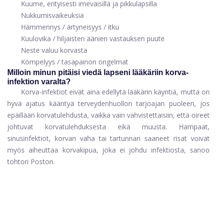
Kuume, erityisesti imeväisillä ja pikkulapsilla
Nukkumisvaikeuksia
Hämmennys / ärtyneisyys / itku
Kuulovika / hiljaisten äänien vastauksen puute
Neste valuu korvasta
Kömpelyys / tasapainon ongelmat
Milloin minun pitäisi viedä lapseni lääkäriin korva-
infektion varalta?
Korva-infektiot eivät aina edellytä lääkärin käyntiä, mutta on
hyvä ajatus kääntyä terveydenhuollon tarjoajan puoleen, jos
epäillään korvatulehdusta, vaikka vain vahvistettaisiin, että oireet
johtuvat korvatulehduksesta eikä muusta. Hampaat,
sinusinfektiot, korvan vaha tai tartunnan saaneet risat voivat
myös aiheuttaa korvakipua, joka ei johdu infektiosta, sanoo
tohtori Poston.