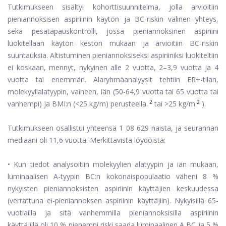
Tutkimukseen sisältyi kohorttisuunnitelma, jolla arvioitiin
pieniannoksisen aspiriinin käytön ja BC-riskin välinen yhteys,
sekä pesätapauskontrolli, jossa pieniannoksinen aspiriini
luokitellaan käytön keston mukaan ja arvioitiin BC-riskin
suuntauksia. Altistuminen pieniannoksiseksi aspiriiniksi luokiteltiin
ei koskaan, mennyt, nykyinen alle 2 vuotta, 2–3,9 vuotta ja 4
vuotta tai enemmän. Alaryhmäanalyysit tehtiin ER+-tilan,
molekyylialatyypin, vaiheen, iän (50-64,9 vuotta tai 65 vuotta tai
2
2
vanhempi) ja BMI:n (<25 kg/m) perusteella.
tai >25 kg/m
).
Tutkimukseen osallistui yhteensä 1 08 629 naista, ja seurannan
mediaani oli 11,6 vuotta. Merkittävistä löydöistä:
• Kun tiedot analysoitiin molekyylien alatyypin ja iän mukaan,
luminaalisen A-tyypin BC:n kokonaispopulaatio väheni 8 %
nykyisten pieniannoksisten aspiriinin käyttäjien keskuudessa
(verrattuna ei-pieniannoksen aspiriinin käyttäjiin). Nykyisillä 65-
vuotiailla ja sitä vanhemmilla pieniannoksisilla aspiriinin
käyttäjillä oli 10 % pienempi riski saada luminaalinen A BC ja 5 %