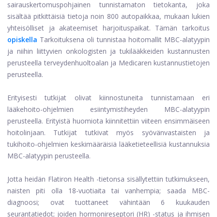
sairauskertomuspohjainen tunnistamaton tietokanta, joka
sisältää pitkittäisiä tietoja noin 800 autopaikkaa, mukaan lukien
yhteisölliset ja akateemiset harjoituspaikat. Tämän tarkoitus
opiskella
Tarkoituksena oli tunnistaa hoitomallit MBC-alatyypin
ja niihin liittyvien onkologisten ja tukilääkkeiden kustannusten
perusteella terveydenhuoltoalan ja Medicaren kustannustietojen
perusteella.
Erityisesti tutkijat olivat kiinnostuneita tunnistamaan eri
lääkehoito-ohjelmien esiintymistiheyden MBC-alatyypin
perusteella. Erityistä huomiota kiinnitettiin viiteen ensimmäiseen
hoitolinjaan. Tutkijat tutkivat myös syövänvastaisten ja
tukihoito-ohjelmien keskimääräisiä lääketieteellisiä kustannuksia
MBC-alatyypin perusteella.
Jotta heidän Flatiron Health -tietonsa sisällytettiin tutkimukseen,
naisten piti olla 18-vuotiaita tai vanhempia; saada MBC-
diagnoosi; ovat tuottaneet vähintään 6 kuukauden
seurantatiedot; joiden hormonireseptori (HR) -status ja ihmisen