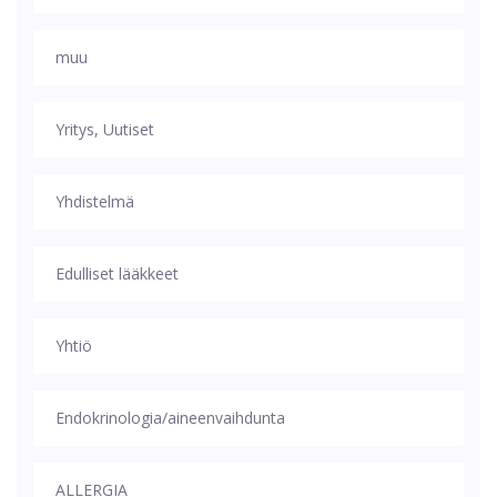
muu
Yritys, Uutiset
Yhdistelmä
Edulliset lääkkeet
Yhtiö
Endokrinologia/aineenvaihdunta
ALLERGIA