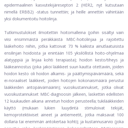
epidermaalinen kasvutekijäreseptori 2 (HER2, nyt kutsutaan
nimellä ERBB2) -status tunnettiin; ja heille annettiin vähintään
yksi dokumentoitu hoitolinja.
Tutkimustulokset ilmoitettiin hoitomalleina (joihin sisältyi vain
viisi ensimmäistä peräkkäistä MBC-hoitolinjaa ja rajoitettu
lääkehoito niihin, jotka kattoivat 73 % kaikista ainutlaatuisista
ensilinjan hoidoista ja enintään 105 yksilöllistä hoito-ohjelmaa
alatyyppiä ja linjaa kohti terapiasta); hoidon kesto/tiheys ja
lääkeannostus (joka jakoi lääkkeet suun kautta otettaviin, joiden
hoidon kesto oli hoidon alkamis- ja päättymispäivämäärä, sekä
ei-noraaliset lääkkeet, joiden hoitojen kokonaismäärä perustui
lääkkeiden antopäivämääriin); vuosikustannukset, jotka olivat
vuosikustannukset MBC-diagnoosin jälkeen, laskettiin edellisten
12 kuukauden aikana annetun hoidon perusteella; tukilääkkeiden
käyttö (mukaan lukien luuydintä stimuloivat tekijät,
kemoprotektiiviset aineet ja antiemeetit, jotka maksavat 100
dollaria tai enemmän antokertaa kohti); ja kustannusarvio (joka