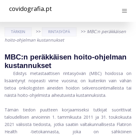
covidografia.pt
>>
>>
MBC:n peräkkäisen
TÄRKEIN
RINTASYÖPÄ
hoito-ohjelman kustannukset
MBC:n peräkkäisen hoito-ohjelman
kustannukset
Edistys metastaattisen rintasyövän (MBC) hoidossa on
lisääntynyt nopeasti viime vuosina; on kuitenkin vain vähän
tietoa onkologisten aineiden hoidon sekvensointimalleista tai
näistä hoito-ohjelmista aiheutuvista kustannuksista.
Tämän tiedon puutteen korjaamiseksi tutkijat suorittivat
taloudellisen arvioinnin 1. tammikuuta 2011 ja 31. toukokuuta
2021 välisistä tiedoista, jotka saatiin valtakunnallisesta Flatiron
Health -tietokannasta, joka on sähköinen