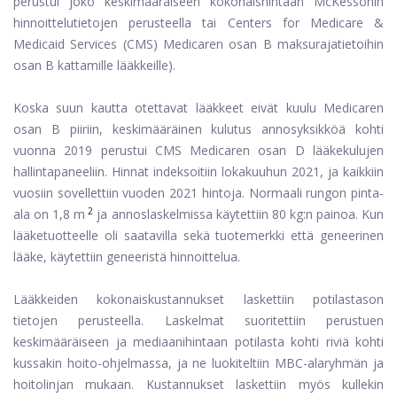
perustui joko keskimääräiseen kokonaishintaan McKessonin
hinnoittelutietojen perusteella tai Centers for Medicare &
Medicaid Services (CMS) Medicaren osan B maksurajatietoihin
osan B kattamille lääkkeille).
Koska suun kautta otettavat lääkkeet eivät kuulu Medicaren
osan B piiriin, keskimääräinen kulutus annosyksikköä kohti
vuonna 2019 perustui CMS Medicaren osan D lääkekulujen
hallintapaneeliin. Hinnat indeksoitiin lokakuuhun 2021, ja kaikkiin
vuosiin sovellettiin vuoden 2021 hintoja. Normaali rungon pinta-
2
ala on 1,8 m
ja annoslaskelmissa käytettiin 80 kg:n painoa. Kun
lääketuotteelle oli saatavilla sekä tuotemerkki että geneerinen
lääke, käytettiin geneeristä hinnoittelua.
Lääkkeiden kokonaiskustannukset laskettiin potilastason
tietojen perusteella. Laskelmat suoritettiin perustuen
keskimääräiseen ja mediaanihintaan potilasta kohti riviä kohti
kussakin hoito-ohjelmassa, ja ne luokiteltiin MBC-alaryhmän ja
hoitolinjan mukaan. Kustannukset laskettiin myös kullekin