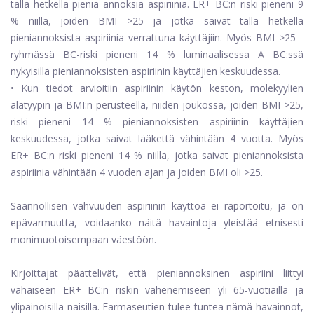
tällä hetkellä pieniä annoksia aspiriinia. ER+ BC:n riski pieneni 9
% niillä, joiden BMI >25 ja jotka saivat tällä hetkellä
pieniannoksista aspiriinia verrattuna käyttäjiin. Myös BMI >25 -
ryhmässä BC-riski pieneni 14 % luminaalisessa A BC:ssä
nykyisillä pieniannoksisten aspiriinin käyttäjien keskuudessa.
• Kun tiedot arvioitiin aspiriinin käytön keston, molekyylien
alatyypin ja BMI:n perusteella, niiden joukossa, joiden BMI >25,
riski pieneni 14 % pieniannoksisten aspiriinin käyttäjien
keskuudessa, jotka saivat lääkettä vähintään 4 vuotta. Myös
ER+ BC:n riski pieneni 14 % niillä, jotka saivat pieniannoksista
aspiriinia vähintään 4 vuoden ajan ja joiden BMI oli >25.
Säännöllisen vahvuuden aspiriinin käyttöä ei raportoitu, ja on
epävarmuutta, voidaanko näitä havaintoja yleistää etnisesti
monimuotoisempaan väestöön.
Kirjoittajat päättelivät, että pieniannoksinen aspiriini liittyi
vähäiseen ER+ BC:n riskin vähenemiseen yli 65-vuotiailla ja
ylipainoisilla naisilla. Farmaseutien tulee tuntea nämä havainnot,