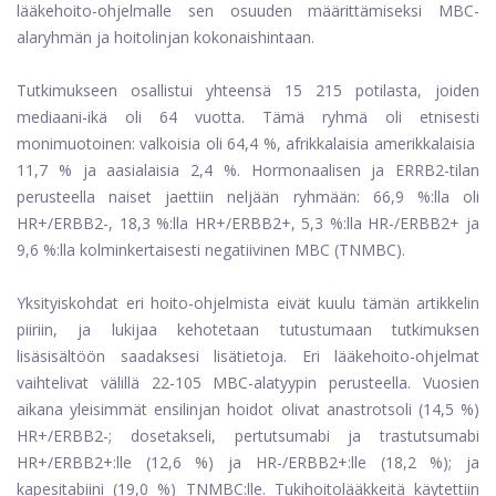
lääkehoito-ohjelmalle sen osuuden määrittämiseksi MBC-
alaryhmän ja hoitolinjan kokonaishintaan.
Tutkimukseen osallistui yhteensä 15 215 potilasta, joiden
mediaani-ikä oli 64 vuotta. Tämä ryhmä oli etnisesti
monimuotoinen: valkoisia oli 64,4 %, afrikkalaisia ​​amerikkalaisia ​​
11,7 % ja aasialaisia ​​2,4 %. Hormonaalisen ja ERRB2-tilan
perusteella naiset jaettiin neljään ryhmään: 66,9 %:lla oli
HR+/ERBB2-, 18,3 %:lla HR+/ERBB2+, 5,3 %:lla HR-/ERBB2+ ja
9,6 %:lla kolminkertaisesti negatiivinen MBC (TNMBC).
Yksityiskohdat eri hoito-ohjelmista eivät kuulu tämän artikkelin
piiriin, ja lukijaa kehotetaan tutustumaan tutkimuksen
lisäsisältöön saadaksesi lisätietoja. Eri lääkehoito-ohjelmat
vaihtelivat välillä 22-105 MBC-alatyypin perusteella. Vuosien
aikana yleisimmät ensilinjan hoidot olivat anastrotsoli (14,5 %)
HR+/ERBB2-; dosetakseli, pertutsumabi ja trastutsumabi
HR+/ERBB2+:lle (12,6 %) ja HR-/ERBB2+:lle (18,2 %); ja
kapesitabiini (19,0 %) TNMBC:lle. Tukihoitolääkkeitä käytettiin