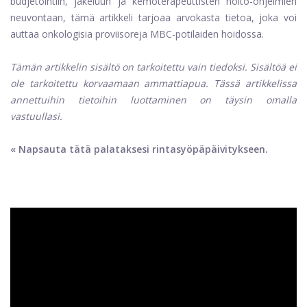
budjetointiin, jakeluun ja kemoterapeuttisten hoito-ohjelmien
neuvontaan, tämä artikkeli tarjoaa arvokasta tietoa, joka voi
auttaa onkologisia proviisoreja MBC-potilaiden hoidossa.
Tämän artikkelin sisältö on tarkoitettu vain tiedoksi. Sisältöä ei
ole tarkoitettu korvaamaan ammattiapua. Tässä artikkelissa
annettuihin tietoihin luottaminen on täysin omalla
vastuullasi.
« Napsauta tätä palataksesi rintasyöpäpäivitykseen.
ad