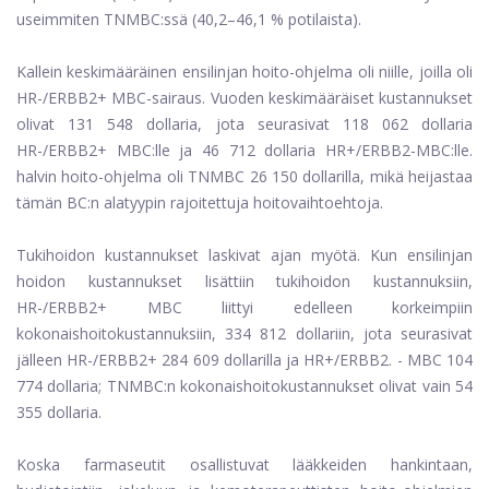
useimmiten TNMBC:ssä (40,2–46,1 % potilaista).
Kallein keskimääräinen ensilinjan hoito-ohjelma oli niille, joilla oli
HR-/ERBB2+ MBC-sairaus. Vuoden keskimääräiset kustannukset
olivat 131 548 dollaria, jota seurasivat 118 062 dollaria
HR-/ERBB2+ MBC:lle ja 46 712 dollaria HR+/ERBB2-MBC:lle.
halvin hoito-ohjelma oli TNMBC 26 150 dollarilla, mikä heijastaa
tämän BC:n alatyypin rajoitettuja hoitovaihtoehtoja.
Tukihoidon kustannukset laskivat ajan myötä. Kun ensilinjan
hoidon kustannukset lisättiin tukihoidon kustannuksiin,
HR-/ERBB2+ MBC liittyi edelleen korkeimpiin
kokonaishoitokustannuksiin, 334 812 dollariin, jota seurasivat
jälleen HR-/ERBB2+ 284 609 dollarilla ja HR+/ERBB2. - MBC 104
774 dollaria; TNMBC:n kokonaishoitokustannukset olivat vain 54
355 dollaria.
Koska farmaseutit osallistuvat lääkkeiden hankintaan,