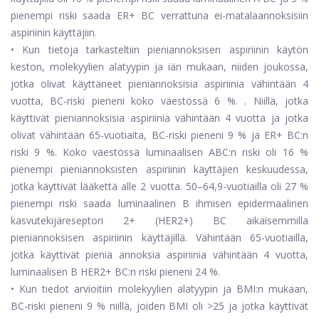
pienempi riski saada ER+ BC verrattuna ei-matalaannoksisiin
aspiriinin käyttäjiin.
• Kun tietoja tarkasteltiin pieniannoksisen aspiriinin käytön
keston, molekyylien alatyypin ja iän mukaan, niiden joukossa,
jotka olivat käyttäneet pieniannoksisia aspiriinia vähintään 4
vuotta, BC-riski pieneni koko väestössä 6 %. . Niillä, jotka
käyttivät pieniannoksisia aspiriinia vähintään 4 vuotta ja jotka
olivat vähintään 65-vuotiaita, BC-riski pieneni 9 % ja ER+ BC:n
riski 9 %. Koko väestössä luminaalisen ABC:n riski oli 16 %
pienempi pieniannoksisten aspiriinin käyttäjien keskuudessa,
jotka käyttivät lääkettä alle 2 vuotta. 50–64,9-vuotiailla oli 27 %
pienempi riski saada luminaalinen B ihmisen epidermaalinen
kasvutekijäreseptori 2+ (HER2+) BC aikaisemmilla
pieniannoksisen aspiriinin käyttäjillä. Vähintään 65-vuotiailla,
jotka käyttivät pieniä annoksia aspiriinia vähintään 4 vuotta,
luminaalisen B HER2+ BC:n riski pieneni 24 %.
• Kun tiedot arvioitiin molekyylien alatyypin ja BMI:n mukaan,
BC-riski pieneni 9 % niillä, joiden BMI oli >25 ja jotka käyttivät