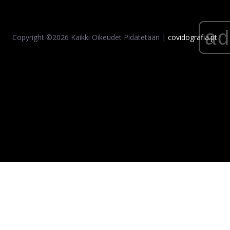
a
Copyright ©
2026 Kaikki Oikeudet Pidätetään |
covidografia.pt