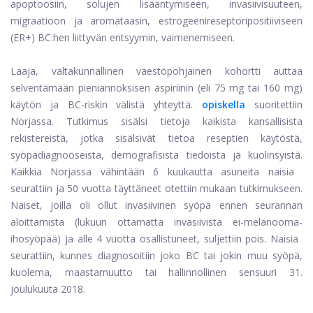
apoptoosiin, solujen lisääntymiseen, invasiivisuuteen,
migraatioon ja aromataasin, estrogeenireseptoripositiiviseen
(ER+) BC:hen liittyvän entsyymin, vaimenemiseen.
Laaja, valtakunnallinen väestöpohjainen kohortti auttaa
selventämään pieniannoksisen aspiriinin (eli 75 mg tai 160 mg)
käytön ja BC-riskin välistä yhteyttä.
opiskella
suoritettiin
Norjassa. Tutkimus sisälsi tietoja kaikista kansallisista
rekistereistä, jotka sisälsivät tietoa reseptien käytöstä,
syöpädiagnooseista, demografisista tiedoista ja kuolinsyistä.
Kaikkia Norjassa vähintään 6 kuukautta asuneita naisia ​​
seurattiin ja 50 vuotta täyttäneet otettiin mukaan tutkimukseen.
Naiset, joilla oli ollut invasiivinen syöpä ennen seurannan
aloittamista (lukuun ottamatta invasiivista ei-melanooma-
ihosyöpää) ja alle 4 vuotta osallistuneet, suljettiin pois. Naisia ​​
seurattiin, kunnes diagnosoitiin joko BC tai jokin muu syöpä,
kuolema, maastamuutto tai hallinnollinen sensuuri 31.
joulukuuta 2018.