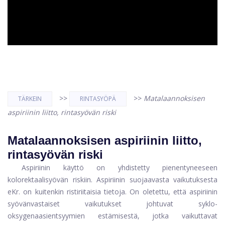
>>
>>
Matalaannoksisen
TÄRKEIN
RINTASYÖPÄ
aspiriinin liitto, rintasyövän riski
Matalaannoksisen aspiriinin liitto,
rintasyövän riski
Aspiriinin käyttö on yhdistetty pienentyneeseen
kolorektaalisyövän riskiin. Aspiriinin suojaavasta vaikutuksesta
eKr. on kuitenkin ristiriitaisia ​​tietoja. On oletettu, että aspiriinin
syövänvastaiset vaikutukset johtuvat syklo-
oksygenaasientsyymien estämisestä, jotka vaikuttavat