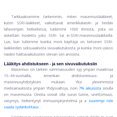
Tarkkaaksemme tarkemmin, miten masennuslääkkeet,
kuten SSRI-lääkkeet, vaikuttavat amerikkalaisiin ja heidän
läheisimpiin hetkeihinsä, tutkimme 1000 ihmistä, joita on
äskettäin hoidettu joko SSRI- tai ei-SSRI-masennuslääkkeillä.
Lue, kun tutkimme kuinka moni käyttäjä on tietoinen SSRI-
lääkkeiden seksuaalisista sivuvaikutuksista ja kuinka moni uskoo
näiden haittavaikutusten olevan sen arvoista.
Lääkitys ahdistukseen - ja sen sivuvaikutuksiin
Masennus on tärkein vammaisuuden syy ympäri maailmaa
15–44-vuotiailla, Amerikan ahdistuneisuus- ja
masennusyhdistyksen mukaan. Yksi yleisimmistä
mielisairauksista ympäri Yhdysvaltoja, noin
7% aikuisista
sinulla
on masennusta. Oireita voivat olla surun tunne, unettomuus,
väsymys, heikentynyt immuunijärjestelmä ja a
suurempi riski
saada sydänkohtaus
.