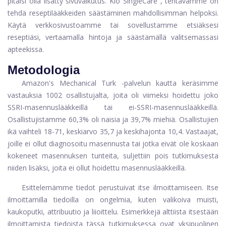
pitäisi olla lisätty sivuvaikutus. Klo
SingleCare
, tehtävämme on
tehdä reseptilääkkeiden säästäminen mahdollisimman helpoksi.
Käytä verkkosivustoamme tai sovellustamme etsiäksesi
reseptiäsi, vertaamalla hintoja ja säästämällä valitsemassasi
apteekissa.
Metodologia
Amazon's Mechanical Turk -palvelun kautta keräsimme
vastauksia 1002 osallistujalta, joita oli viimeksi hoidettu joko
SSRI-masennuslääkkeillä tai ei-SSRI-masennuslääkkeillä.
Osallistujistamme 60,3% oli naisia ​​ja 39,7% miehiä. Osallistujien
ikä vaihteli 18-71, keskiarvo 35,7 ja keskihajonta 10,4. Vastaajat,
joille ei ollut diagnosoitu masennusta tai jotka eivät ole koskaan
kokeneet masennuksen tunteita, suljettiin pois tutkimuksesta
niiden lisäksi, joita ei ollut hoidettu masennuslääkkeillä.
Esittelemämme tiedot perustuivat itse ilmoittamiseen. Itse
ilmoittamilla tiedoilla on ongelmia, kuten valikoiva muisti,
kaukoputki, attribuutio ja liioittelu. Esimerkkejä alttiista itsestään
ilmoittamista tiedoista tässä tutkimuksessa ovat yksipuolinen