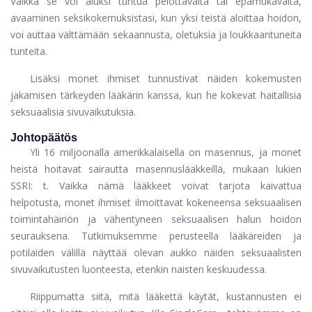
Vaikka se voi aluksi tuntua pelottavalta tai epämukavalta,
avaaminen seksikokemuksistasi, kun yksi teistä aloittaa hoidon,
voi auttaa välttämään sekaannusta, oletuksia ja loukkaantuneita
tunteita.
Lisäksi monet ihmiset tunnustivat näiden kokemusten
jakamisen tärkeyden lääkärin kanssa, kun he kokevat haitallisia
seksuaalisia sivuvaikutuksia.
Johtopäätös
Yli 16 miljoonalla amerikkalaisella on masennus, ja monet
heistä hoitavat sairautta masennuslääkkeillä, mukaan lukien
SSRI: t. Vaikka nämä lääkkeet voivat tarjota kaivattua
helpotusta, monet ihmiset ilmoittavat kokeneensa seksuaalisen
toimintahäiriön ja vähentyneen seksuaalisen halun hoidon
seurauksena. Tutkimuksemme perusteella lääkäreiden ja
potilaiden välillä näyttää olevan aukko näiden seksuaalisten
sivuvaikutusten luonteesta, etenkin naisten keskuudessa.
Riippumatta siitä, mitä lääkettä käytät, kustannusten ei