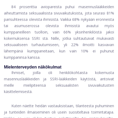
84 prosenttia aviopareista puhui masennuslääkkeiden
aiheuttamista seksuaalisista sivuvaikutuksista, jota seurasi 81%
parisuhteessa olevista ihmisistä. Vaikka 68% nykyään eronneista
tai asumuserossa olevista ihmisistä avautui myös
kumppaneilleen tuolloin, vain 66% yksinhenkilöistä jakoi
kokemuksensa SSRI: stä. Niille, jotka suhtautuivat mukavasti
seksuaaliseen turhautumiseen, yli 22% ilmoitti kasvavan
lähempänä kumppaneitaan, kun vain 10% ei puhunut
kumppaninsa kanssa.
Mielenterveyden näkökulmat
Ihmiset, joilla oli henkilökohtaista kokemusta
masennuslääkkeiden ja SSRI-lääkkeiden käytöstä, antoivat
meille mielipiteensä seksuaalisten sivuvaikutusten
käsittelemisestä.
Kuten näette heidän vastauksistaan, tilanteesta puhuminen
ja tunteiden ilmaiseminen oli usein suositeltava toimintatapa.