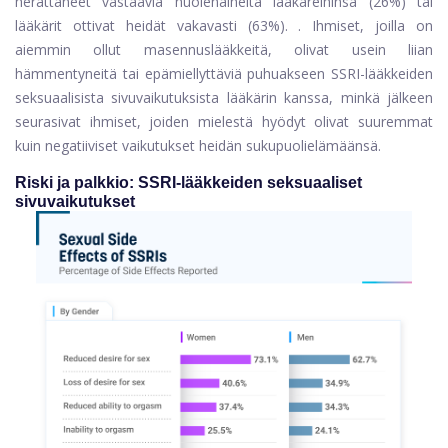
herättäneet vastaavia huolenaiheita lääkäreihinsä (26%) tai
lääkärit ottivat heidät vakavasti (63%). . Ihmiset, joilla on
aiemmin ollut masennuslääkkeitä, olivat usein liian
hämmentyneitä tai epämiellyttäviä puhuakseen SSRI-lääkkeiden
seksuaalisista sivuvaikutuksista lääkärin kanssa, minkä jälkeen
seurasivat ihmiset, joiden mielestä hyödyt olivat suuremmat
kuin negatiiviset vaikutukset heidän sukupuolielämäänsä.
Riski ja palkkio: SSRI-lääkkeiden seksuaaliset
sivuvaikutukset