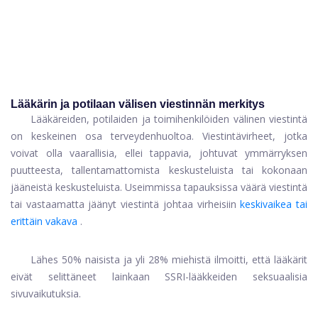
Lääkärin ja potilaan välisen viestinnän merkitys
Lääkäreiden, potilaiden ja toimihenkilöiden välinen viestintä
on keskeinen osa terveydenhuoltoa. Viestintävirheet, jotka
voivat olla vaarallisia, ellei tappavia, johtuvat ymmärryksen
puutteesta, tallentamattomista keskusteluista tai kokonaan
jääneistä keskusteluista. Useimmissa tapauksissa väärä viestintä
tai vastaamatta jäänyt viestintä johtaa virheisiin
keskivaikea tai
erittäin vakava
.
Lähes 50% naisista ja yli 28% miehistä ilmoitti, että lääkärit
eivät selittäneet lainkaan SSRI-lääkkeiden seksuaalisia
sivuvaikutuksia.