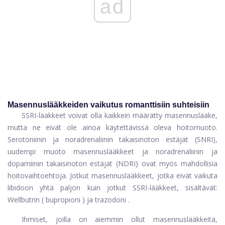
ad
Masennuslääkkeiden vaikutus romanttisiin suhteisiin
SSRI-lääkkeet voivat olla kaikkein määrätty masennuslääke,
mutta ne eivät ole ainoa käytettävissä oleva hoitomuoto.
Serotoniinin ja noradrenaliinin takaisinoton estäjät (SNRI),
uudempi muoto
masennuslääkkeet
ja noradrenaliinin ja
dopamiinin takaisinoton estäjät (NDRI) ovat myös mahdollisia
hoitovaihtoehtoja. Jotkut masennuslääkkeet, jotka eivät vaikuta
libidoon yhtä paljon kuin jotkut SSRI-lääkkeet, sisältävät:
Wellbutrin
(
bupropioni
) ja
trazodoni
.
Ihmiset, joilla on aiemmin ollut masennuslääkkeitä,