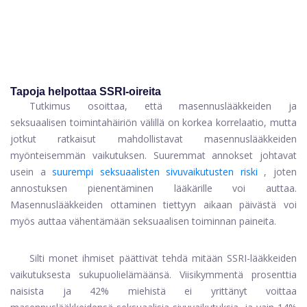
Tapoja helpottaa SSRI-oireita
Tutkimus osoittaa, että masennuslääkkeiden ja
seksuaalisen toimintahäiriön välillä on korkea korrelaatio, mutta
jotkut ratkaisut mahdollistavat masennuslääkkeiden
myönteisemmän vaikutuksen. Suuremmat annokset johtavat
usein a
suurempi seksuaalisten sivuvaikutusten riski
, joten
annostuksen pienentäminen lääkärille voi auttaa.
Masennuslääkkeiden ottaminen tiettyyn aikaan päivästä voi
myös auttaa vähentämään seksuaalisen toiminnan paineita.
Silti monet ihmiset päättivät tehdä mitään SSRI-lääkkeiden
vaikutuksesta sukupuolielämäänsä. Viisikymmentä prosenttia
naisista ja 42% miehistä ei yrittänyt voittaa