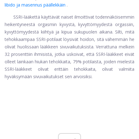
libido ja masennus päällekkäin
.
SSRI-lääkettä käyttävät naiset ilmoittivat todennäköisemmin
heikentyneestä orgasmin kyvystä, kyvyttömyydestä orgassiin,
kyvyttömyydestä kiihtyä ja kipua sukupuolen aikana. Silti, mitä
tehokkaampaa SSRI-potilaat löysivät hoidon, sitä vähemmän he
olivat huolissaan lääkkeen sivuvaikutuksista. Verrattuna melkein
32 prosenttiin ihmisistä, jotka uskoivat, että SSRI-lääkkeet eivät
olleet lainkaan hiukan tehokkaita, 79% potilaista, joiden mielestä
SSRI-lääkkeet olivat erittäin tehokkaita, olivat valmiita
hyväksymään sivuvaikutukset sen arvoisiksi.