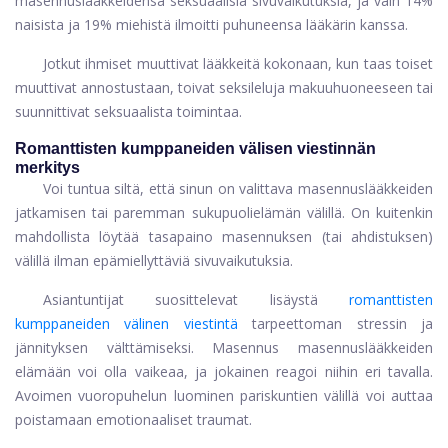
masennuslääkkeidensä seksuaalisia sivuvaikutuksia, ja vain 14%
naisista ja 19% miehistä ilmoitti puhuneensa lääkärin kanssa.
Jotkut ihmiset muuttivat lääkkeitä kokonaan, kun taas toiset
muuttivat annostustaan, toivat seksileluja makuuhuoneeseen tai
suunnittivat seksuaalista toimintaa.
Romanttisten kumppaneiden välisen viestinnän
merkitys
Voi tuntua siltä, ​​että sinun on valittava masennuslääkkeiden
jatkamisen tai paremman sukupuolielämän välillä. On kuitenkin
mahdollista löytää tasapaino masennuksen (tai ahdistuksen)
välillä ilman epämiellyttäviä sivuvaikutuksia.
Asiantuntijat suosittelevat lisäystä
romanttisten
kumppaneiden välinen viestintä
tarpeettoman stressin ja
jännityksen välttämiseksi. Masennus masennuslääkkeiden
elämään voi olla vaikeaa, ja jokainen reagoi niihin eri tavalla.
Avoimen vuoropuhelun luominen pariskuntien välillä voi auttaa
poistamaan emotionaaliset traumat.