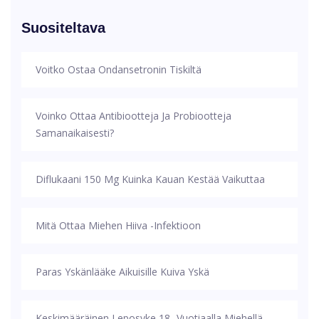
Suositeltava
Voitko Ostaa Ondansetronin Tiskiltä
Voinko Ottaa Antibiootteja Ja Probiootteja
Samanaikaisesti?
Diflukaani 150 Mg Kuinka Kauan Kestää Vaikuttaa
Mitä Ottaa Miehen Hiiva -infektioon
Paras Yskänlääke Aikuisille Kuiva Yskä
Keskimääräinen Leposyke 18 -vuotiaalla Miehellä