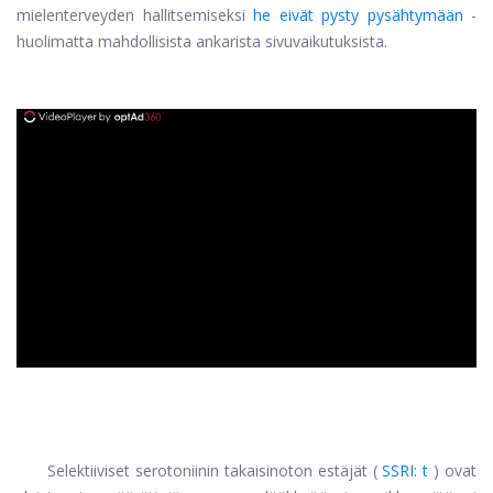
mielenterveyden hallitsemiseksi
he eivät pysty pysähtymään
-
huolimatta mahdollisista ankarista sivuvaikutuksista.
ad
Selektiiviset serotoniinin takaisinoton estäjät (
SSRI: t
) ovat