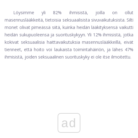
Löysimme yli 82% ihmisistä, joilla on ollut
masennuslääkkeitä, tietoisia seksuaalisista sivuvaikutuksista. Silti
monet olivat pimeässä siitä, kuinka heidän lääkityksensä vaikutti
heidän sukupuoleensa ja suorituskykyyn. Yli 12% ihmisistä, jotka
kokivat seksuaalisia haittavaikutuksia masennuslääkkeillä, eivät
tienneet, että hoito voi laukaista toimintahäiriön, ja lähes 47%
ihmisistä, joiden seksuaalinen suorituskyky ei ole itse ilmoitettu.
ad