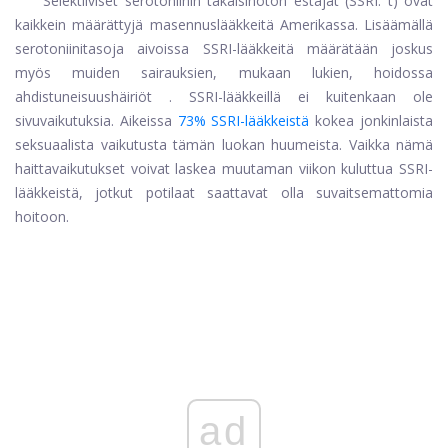
Selektiiviset serotoniinin takaisinoton estäjät (SSRI: t) ovat
kaikkein määrättyjä masennuslääkkeitä Amerikassa. Lisäämällä
serotoniinitasoja aivoissa SSRI-lääkkeitä määrätään joskus
myös muiden sairauksien, mukaan lukien, hoidossa
ahdistuneisuushäiriöt
. SSRI-lääkkeillä ei kuitenkaan ole
sivuvaikutuksia. Aikeissa
73% SSRI-lääkkeistä
kokea jonkinlaista
seksuaalista vaikutusta tämän luokan huumeista. Vaikka nämä
haittavaikutukset voivat laskea muutaman viikon kuluttua SSRI-
lääkkeistä, jotkut potilaat saattavat olla suvaitsemattomia
hoitoon.
ad