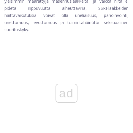
yleisimmin määrättyjä masennuslääkkeitä, ja vaikka niitä ei
pidetä riippuvuutta aiheuttavina, SSRI-lääkkeiden
haittavaikutuksia voivat olla uneliaisuus, pahoinvointi,
unettomuus, levottomuus ja toimintahäiriötön seksuaalinen
suorituskyky.
ad