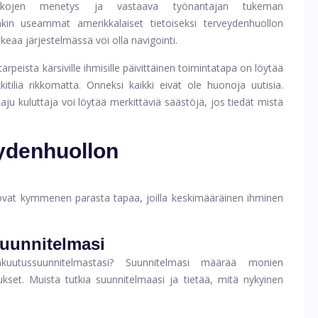
ikkojen menetys ja vastaava työnantajan tukeman
kin useammat amerikkalaiset tietoiseksi terveydenhuollon
keaa järjestelmässä voi olla navigointi.
tarpeista kärsiville ihmisille päivittäinen toimintatapa on löytää
kitiliä rikkomatta. Onneksi kaikki eivät ole huonoja uutisia.
ju kuluttaja voi löytää merkittäviä säästöjä, jos tiedät mistä
eydenhuollon
vat kymmenen parasta tapaa, joilla keskimääräinen ihminen
suunnitelmasi
uutussuunnitelmastasi? Suunnitelmasi määrää monien
ukset. Muista tutkia suunnitelmaasi ja tietää, mitä nykyinen