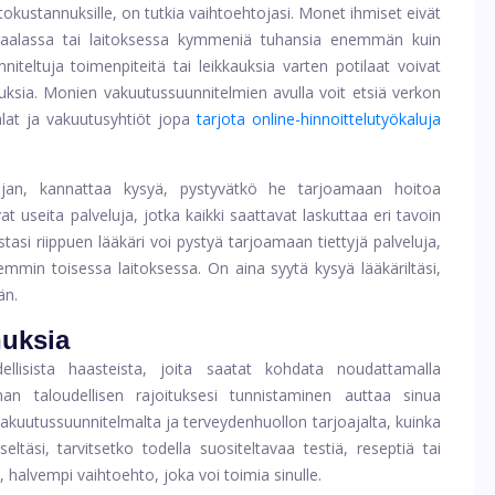
tokustannuksille, on tutkia vaihtoehtojasi. Monet ihmiset eivät
aalassa tai laitoksessa kymmeniä tuhansia enemmän kuin
niteltuja toimenpiteitä tai leikkauksia varten potilaat voivat
tuksia. Monien vakuutussuunnitelmien avulla voit etsiä verkon
alat ja vakuutusyhtiöt jopa
tarjota online-hinnoittelutyökaluja
joajan, kannattaa kysyä, pystyvätkö he tarjoamaan hoitoa
at useita palveluja, jotka kaikki saattavat laskuttaa eri tavoin
asi riippuen lääkäri voi pystyä tarjoamaan tiettyjä palveluja,
semmin toisessa laitoksessa. On aina syytä kysyä lääkäriltäsi,
än.
nuksia
udellisista haasteista, joita saatat kohdata noudattamalla
an taloudellisen rajoituksesi tunnistaminen auttaa sinua
akuutussuunnitelmalta ja terveydenhuollon tarjoajalta, kuinka
eltäsi, tarvitsetko todella suositeltavaa testiä, reseptiä tai
halvempi vaihtoehto, joka voi toimia sinulle.