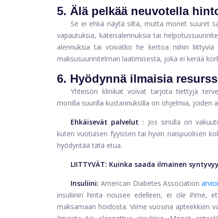
5. Älä pelkää neuvotella hint
Se ei ehkä näytä siltä, ​​mutta monet suuret sa
vapautuksia, käteisalennuksia tai helpotussuunnite
alennuksia tai voivatko he kertoa niihin liittyv
maksusuunnitelman laatimisesta, joka ei kerää kor
6. Hyödynnä ilmaisia ​​resurss
Yhteisön klinikat voivat tarjota tiettyjä ter
monilla suurilla kustannuksilla on ohjelmia, joiden a
Ehkäisevät palvelut
:
Jos sinulla on vakuutu
kuten vuotuisen fyysisen tai hyvin naispuolisen kok
hyödyntää tätä etua.
LIITTYVÄT:
Kuinka saada ilmainen syntyvyy
Insuliini:
American Diabetes Association
arvio
insuliinin hinta nousee edelleen, ei ole ihme, e
maksamaan hoidosta. Viime vuosina apteekkien valm