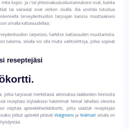
itä kopio- ja / tai yhteisvakuutuskustannuksesi ovat, kuinka
ilat tai sairaalat ovat verkon sisällä. Älä unohda tutustua
yöskennellä terveydenhuollon tarjoajan kanssa muuttaaksesi
oon omalla kattavuudellasi.
erveydenhuollon tarpeisiisi, harkitse kattavuuden muuttamista.
ion tukema, sinulla voi olla muita vaihtoehtoja, jotka sopivat
i reseptejäsi
ökortti.
ita, jotka tarjoavat merkittäviä alennuksia lääkkeiden hinnoista
tsiä reseptiäsi löytääksesi halvimmat hinnat lähelläsi olevista
n näyttää apteekkihenkilökortti, jotta säästät reseptejäsi
Lisäksi jotkut apteekit pitävät
Walgreens
ja
Walmart
sinulla on
t hyödyntää.