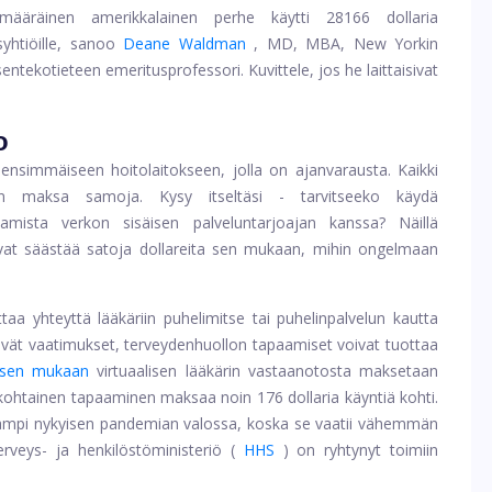
ääräinen amerikkalainen perhe käytti 28166 dollaria
yhtiöille, sanoo
Deane Waldman
, MD, MBA, New Yorkin
entekotieteen emeritusprofessori. Kuvittele, jos he laittaisivat
o
nsimmäiseen hoitolaitokseen, jolla on ajanvarausta. Kaikki
aan maksa samoja. Kysy itseltäsi - tarvitseeko käydä
aamista verkon sisäisen palveluntarjoajan kanssa? Näillä
voivat säästää satoja dollareita sen mukaan, mihin ongelmaan
taa yhteyttä lääkäriin puhelimitse tai puhelinpalvelun kautta
yttävät vaatimukset, terveydenhuollon tapaamiset voivat tuottaa
ksen mukaan
virtuaalisen lääkärin vastaanotosta maksetaan
kohtainen tapaaminen maksaa noin 176 dollaria käyntiä kohti.
evampi nykyisen pandemian valossa, koska se vaatii vähemmän
 terveys- ja henkilöstöministeriö (
HHS
) on ryhtynyt toimiin