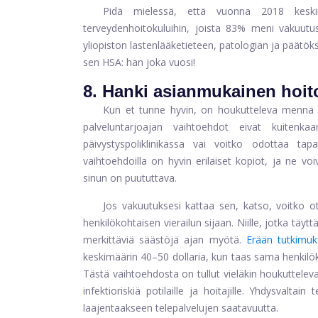
Pidä mielessä, että vuonna 2018 keskim
terveydenhoitokuluihin, joista 83% meni vakuutus
yliopiston lastenlääketieteen, patologian ja päätöks
sen HSA: han joka vuosi!
8. Hanki asianmukainen hoit
Kun et tunne hyvin, on houkutteleva mennä e
palveluntarjoajan vaihtoehdot eivät kuitenk
päivystyspoliklinikassa vai voitko odottaa tap
vaihtoehdoilla on hyvin erilaiset kopiot, ja ne 
sinun on puututtava.
Jos vakuutuksesi kattaa sen, katso, voitko ot
henkilökohtaisen vierailun sijaan. Niille, jotka tä
merkittäviä säästöjä ajan myötä.
Erään tutkimu
keskimäärin 40–50 dollaria, kun taas sama henkilö
Tästä vaihtoehdosta on tullut vieläkin houkuttel
infektioriskiä potilaille ja hoitajille. Yhdysvaltain
laajentaakseen telepalvelujen saatavuutta.