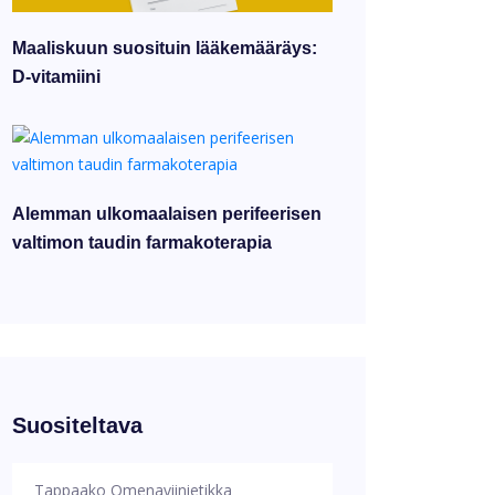
Maaliskuun suosituin lääkemääräys:
D-vitamiini
Alemman ulkomaalaisen perifeerisen
valtimon taudin farmakoterapia
Suositeltava
Tappaako Omenaviinietikka