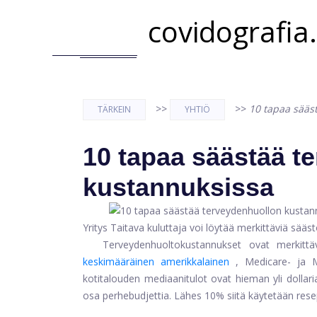
covidografia
>>
>>
10 tapaa sääs
TÄRKEIN
YHTIÖ
10 tapaa säästää t
kustannuksissa
Yritys Taitava kuluttaja voi löytää merkittäviä sääst
Terveydenhuoltokustannukset ovat merkittä
keskimääräinen amerikkalainen
, Medicare- ja 
kotitalouden mediaanitulot ovat hieman yli dollari
osa perhebudjettia. Lähes 10% siitä käytetään resep