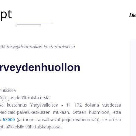
.pt
Lu
tää terveydenhuollon kustannuksissa
erveydenhuollon
öjä, jos tiedät mistä etsiä
vä kustannus Yhdysvalloissa - 11 172 dollaria vuodessa
Medicaid-palvelukeskusten mukaan. Ottaen huomioon, että
a
63000
(ja monet ansaitsevat paljon vähemmän), se on iso
tilääkkeisiin vähittäiskaupassa.