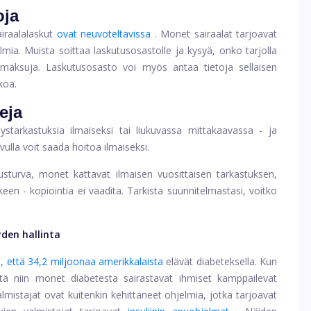
oja
iraalalaskut
ovat neuvoteltavissa
. Monet sairaalat tarjoavat
lmia. Muista soittaa laskutusosastolle ja kysyä, onko tarjolla
iä maksuja. Laskutusosasto voi myös antaa tietoja sellaisen
koa.
eja
veystarkastuksia ilmaiseksi tai liukuvassa mittakaavassa - ja
vulla voit saada hoitoa ilmaiseksi.
sturva, monet kattavat ilmaisen vuosittaisen tarkastuksen,
een - kopiointia ei vaadita. Tarkista suunnitelmastasi, voitko
den hallinta
i, että 34,2 miljoonaa amerikkalaista
elävät diabeteksella. Kun
ttä niin monet diabetesta sairastavat ihmiset kamppailevat
istajat ovat kuitenkin kehittäneet ohjelmia, jotka tarjoavat