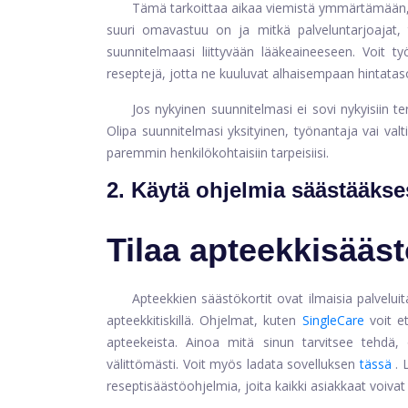
Tämä tarkoittaa aikaa viemistä ymmärtämään, m
suuri omavastuu on ja mitkä palveluntarjoajat, t
suunnitelmaasi liittyvään lääkeaineeseen. Voit t
reseptejä, jotta ne kuuluvat alhaisempaan hintatas
Jos nykyinen suunnitelmasi ei sovi nykyisiin t
Olipa suunnitelmasi yksityinen, työnantaja vai valt
paremmin henkilökohtaisiin tarpeisiisi.
2. Käytä ohjelmia säästääkses
Tilaa apteekkisääst
Apteekkien säästökortit ovat ilmaisia ​​palvelu
apteekkitiskillä. Ohjelmat, kuten
SingleCare
voit e
apteekeista. Ainoa mitä sinun tarvitsee tehdä, o
välittömästi. Voit myös ladata sovelluksen
tässä
. 
reseptisäästöohjelmia, joita kaikki asiakkaat voiva