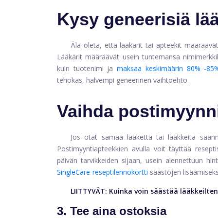
Kysy geneerisiä lää
Älä oleta, että lääkärit tai apteekit määräävä
Lääkärit määräävät usein tuntemansa nimimerkkilä
kuin tuotenimi ja
maksaa keskimäärin 80% -8
tehokas, halvempi geneerinen vaihtoehto.
Vaihda postimyynni
Jos otat samaa lääkettä tai lääkkeitä säännö
Postimyyntiapteekkien avulla voit täyttää resepti
päivän tarvikkeiden sijaan, usein alennettuun hi
SingleCare-reseptilennokortti
säästöjen lisäämiseks
LIITTYVÄT:
Kuinka voin säästää lääkkeilten
3. Tee aina ostoksia