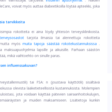
kien valmistajat tarjoavat
insuliinin apuohjelmat
. Näiden
gleCare, voivat myös auttaa diabeetikoilla löytää apteekki, joka
sia tarvikkeita
lisimpia rokotteita ei aina löydy yhteisön terveysklinikoista.
terveysosastot
tarjota ilmaisia ​​tai alennettuja rokotteita
e, mutta myös
muita tapoja säästää rokotekustannuksissa
.
ta maksuapuohjelmia lapsille ja aikuisille. Parhaan säästön
tää, mikä vaihtoehto on sinulle paras.
isen influenssakuvan?
veystallennustili) tai FSA: n (joustava käyttötili) sisältävä
kussa olevista lääketieteellisistä kustannuksista. Molempien
tuloistasi, jota voidaan käyttää pätevien sairaanhoitokulujen,
kemääräysten ja muiden maksamiseen. Lisätietoja kunkin