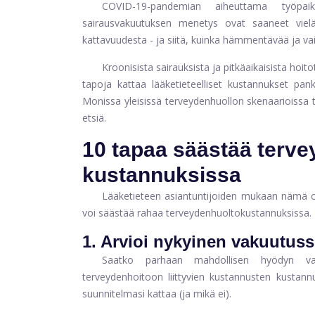
COVID-19-pandemian aiheuttama työpa
sairausvakuutuksen menetys ovat saaneet vielä
kattavuudesta - ja siitä, kuinka hämmentävää ja vai
Kroonisista sairauksista ja pitkäaikaisista hoito
tapoja kattaa lääketieteelliset kustannukset pank
Monissa yleisissä terveydenhuollon skenaarioissa ta
etsiä.
10 tapaa säästää terv
kustannuksissa
Lääketieteen asiantuntijoiden mukaan nämä o
voi säästää rahaa terveydenhuoltokustannuksissa.
1. Arvioi nykyinen vakuutus
Saatko parhaan mahdollisen hyödyn vak
terveydenhoitoon liittyvien kustannusten kustann
suunnitelmasi kattaa (ja mikä ei).