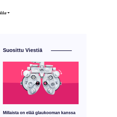
okka
Suosittu Viestiä
Millaista on elää glaukooman kanssa