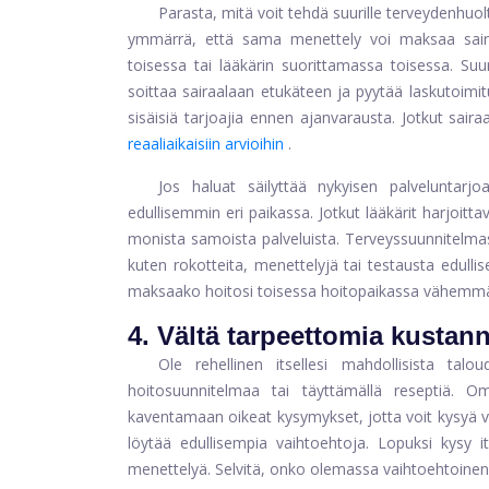
Parasta, mitä voit tehdä suurille terveydenhuol
ymmärrä, että sama menettely voi maksaa sair
toisessa tai lääkärin suorittamassa toisessa. Suun
soittaa sairaalaan etukäteen ja pyytää laskutoimi
sisäisiä tarjoajia ennen ajanvarausta. Jotkut saira
reaaliaikaisiin arvioihin
.
Jos haluat säilyttää nykyisen palveluntar
edullisemmin eri paikassa. Jotkut lääkärit harjoittav
monista samoista palveluista. Terveyssuunnitelmast
kuten rokotteita, menettelyjä tai testausta edulli
maksaako hoitosi toisessa hoitopaikassa vähemm
4. Vältä tarpeettomia kustan
Ole rehellinen itsellesi mahdollisista talo
hoitosuunnitelmaa tai täyttämällä reseptiä. Om
kaventamaan oikeat kysymykset, jotta voit kysyä v
löytää edullisempia vaihtoehtoja. Lopuksi kysy its
menettelyä. Selvitä, onko olemassa vaihtoehtoinen, 