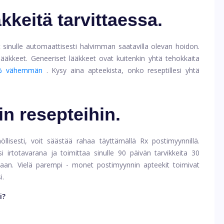
kkeitä tarvittaessa.
t sinulle automaattisesti halvimman saatavilla olevan hoidon.
äkkeet. Geneeriset lääkkeet ovat kuitenkin yhtä tehokkaita
5% vähemmän
. Kysy aina apteekista, onko reseptillesi yhtä
n resepteihin.
llisesti, voit säästää rahaa täyttämällä Rx postimyynnillä.
si irtotavarana ja toimittaa sinulle 90 päivän tarvikkeita 30
ntaan. Vielä parempi - monet postimyynnin apteekit toimivat
i.
i?