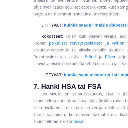
ilmaista tai alennettua insuliinia. Monet apteek
ohjelmien lisäksi edulliset apteekkikortit, kuten Sin
tarjoaa edullisimmat hinnat insuliinireseptilleen.
LIITTYVÄT:
Kuinka saada ilmaisia ​​diabeetti
Rokotteet:
Toisin kuin yleinen viisaus, edul
Monet
paikalliset terveyskeskukset ja valtion 
vakuuttamattomille tai alivakuutetuille aikuisill
Rokotevalmistajat pitävät
Brändi
ja
Pfizer
tarjo
saavuttamiseksi on tärkeää tehdä ostoksia ja selvit
LIITTYVÄT:
Kuinka saan alennetun tai ilma
7. Hanki HSA tai FSA
Jos sinulla on sairausvakuutus,
HSA: n (ter
suunnitelma voi auttaa sinua säästämään rahaa tas
tilien avulla voit maksaa osan veroja edeltävistä 
kuten kopioiden, kolmansien vakuutusten, lää
suunnitelman eroista
tässä
.