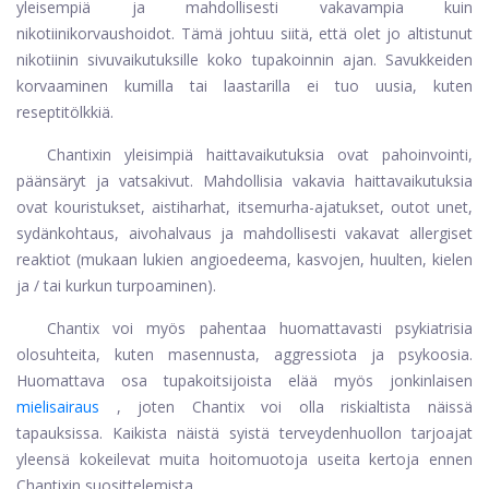
yleisempiä ja mahdollisesti vakavampia kuin
nikotiinikorvaushoidot. Tämä johtuu siitä, että olet jo altistunut
nikotiinin sivuvaikutuksille koko tupakoinnin ajan. Savukkeiden
korvaaminen kumilla tai laastarilla ei tuo uusia, kuten
reseptitölkkiä.
Chantixin yleisimpiä haittavaikutuksia ovat pahoinvointi,
päänsäryt ja vatsakivut. Mahdollisia vakavia haittavaikutuksia
ovat kouristukset, aistiharhat, itsemurha-ajatukset, outot unet,
sydänkohtaus, aivohalvaus ja mahdollisesti vakavat allergiset
reaktiot (mukaan lukien angioedeema, kasvojen, huulten, kielen
ja / tai kurkun turpoaminen).
Chantix voi myös pahentaa huomattavasti psykiatrisia
olosuhteita, kuten masennusta, aggressiota ja psykoosia.
Huomattava osa tupakoitsijoista elää myös jonkinlaisen
mielisairaus
, joten Chantix voi olla riskialtista näissä
tapauksissa. Kaikista näistä syistä terveydenhuollon tarjoajat
yleensä kokeilevat muita hoitomuotoja useita kertoja ennen
Chantixin suosittelemista.