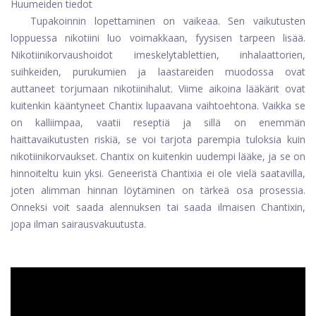
Huumeiden tiedot
Tupakoinnin lopettaminen on vaikeaa. Sen vaikutusten
loppuessa nikotiini luo voimakkaan, fyysisen tarpeen lisää.
Nikotiinikorvaushoidot imeskelytablettien, inhalaattorien,
suihkeiden, purukumien ja laastareiden muodossa ovat
auttaneet torjumaan nikotiinihalut. Viime aikoina lääkärit ovat
kuitenkin kääntyneet
Chantix
lupaavana vaihtoehtona. Vaikka se
on kalliimpaa, vaatii reseptiä ja sillä on enemmän
haittavaikutusten riskiä, ​​se voi tarjota parempia tuloksia kuin
nikotiinikorvaukset. Chantix on kuitenkin uudempi lääke, ja se on
hinnoiteltu kuin yksi. Geneeristä Chantixia ei ole vielä saatavilla,
joten alimman hinnan löytäminen on tärkeä osa prosessia.
Onneksi voit saada alennuksen tai saada ilmaisen Chantixin,
jopa ilman sairausvakuutusta.