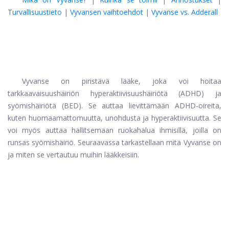
Turvallisuustieto
|
Vyvansen vaihtoehdot
|
Vyvanse vs. Adderall
Vyvanse on piristävä lääke, joka voi hoitaa
tarkkaavaisuushäiriön hyperaktiivisuushäiriötä (ADHD) ja
syömishäiriötä (BED). Se auttaa lievittämään ADHD-oireita,
kuten huomaamattomuutta, unohdusta ja hyperaktiivisuutta. Se
voi myös auttaa hallitsemaan ruokahalua ihmisillä, joilla on
runsas syömishäiriö. Seuraavassa tarkastellaan mitä Vyvanse on
ja miten se vertautuu muihin lääkkeisiin.