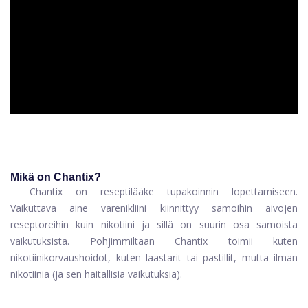
ad
Mikä on Chantix?
Chantix on reseptilääke tupakoinnin lopettamiseen.
Vaikuttava aine varenikliini kiinnittyy samoihin aivojen
reseptoreihin kuin nikotiini ja sillä on suurin osa samoista
vaikutuksista. Pohjimmiltaan Chantix toimii kuten
nikotiinikorvaushoidot, kuten laastarit tai pastillit, mutta ilman
nikotiinia (ja sen haitallisia vaikutuksia).