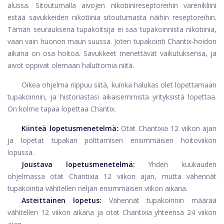
alussa. Sitoutumalla aivojen nikotiinireseptoreihin varenikliini
estää savukkeiden nikotiinia sitoutumasta näihin reseptoreihin.
Tämän seurauksena tupakoitsija ei saa tupakoinnista nikotiinia,
vaan vain huonon maun suussa. Joten tupakointi Chantix-hoidon
aikana on osa hoitoa. Savukkeet menettävät vaikutuksensa, ja
aivot oppivat olemaan haluttomia niitä.
Oikea ohjelma riippuu siitä, kuinka halukas olet lopettamaan
tupakoinnin, ja historiastasi aikaisemmista yrityksistä lopettaa.
On kolme tapaa lopettaa Chantix.
Kiinteä lopetusmenetelmä:
Otat Chantixia 12 viikon ajan
ja lopetat tupakan polttamisen ensimmäisen hoitoviikon
lopussa.
Joustava lopetusmenetelmä:
Yhden kuukauden
ohjelmassa otat Chantixia 12 viikon ajan, mutta vähennät
tupakointia vähitellen neljän ensimmäisen viikon aikana.
Asteittainen lopetus:
Vähennät tupakoinnin määrää
vähitellen 12 viikon aikana ja otat Chantixia yhteensä 24 viikon