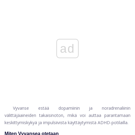
ad
Vyvanse estää dopamiinin ja noradrenaliinin
välittäjäaineiden takaisinoton, mikä voi auttaa parantamaan
keskittymiskykyä ja impulsiivista käyttäytymistä ADHD-potilailla.
Miten Vyvansea otetaan