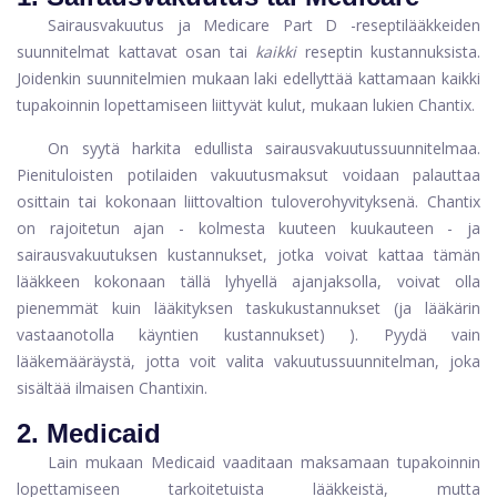
Sairausvakuutus ja Medicare Part D -reseptilääkkeiden
suunnitelmat kattavat osan tai
kaikki
reseptin kustannuksista.
Joidenkin suunnitelmien mukaan laki edellyttää kattamaan kaikki
tupakoinnin lopettamiseen liittyvät kulut, mukaan lukien Chantix.
On syytä harkita edullista sairausvakuutussuunnitelmaa.
Pienituloisten potilaiden vakuutusmaksut voidaan palauttaa
osittain tai kokonaan liittovaltion tuloverohyvityksenä. Chantix
on rajoitetun ajan - kolmesta kuuteen kuukauteen - ja
sairausvakuutuksen kustannukset, jotka voivat kattaa tämän
lääkkeen kokonaan tällä lyhyellä ajanjaksolla, voivat olla
pienemmät kuin lääkityksen taskukustannukset (ja lääkärin
vastaanotolla käyntien kustannukset) ). Pyydä vain
lääkemääräystä, jotta voit valita vakuutussuunnitelman, joka
sisältää ilmaisen Chantixin.
2. Medicaid
Lain mukaan Medicaid vaaditaan maksamaan tupakoinnin
lopettamiseen tarkoitetuista lääkkeistä, mutta