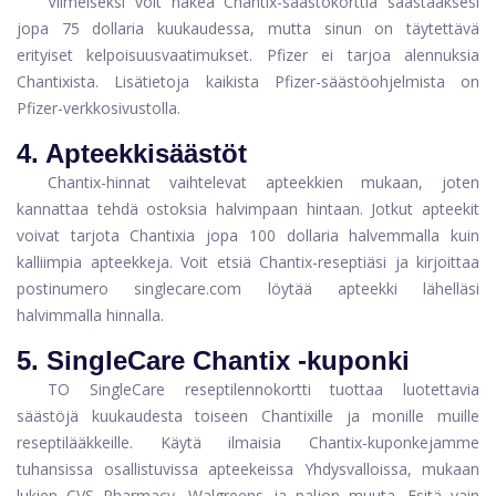
Viimeiseksi voit hakea Chantix-säästökorttia säästääksesi
jopa 75 dollaria kuukaudessa, mutta sinun on täytettävä
erityiset kelpoisuusvaatimukset. Pfizer ei tarjoa alennuksia
Chantixista. Lisätietoja kaikista Pfizer-säästöohjelmista on
Pfizer-verkkosivustolla.
4. Apteekkisäästöt
Chantix-hinnat vaihtelevat apteekkien mukaan, joten
kannattaa tehdä ostoksia halvimpaan hintaan. Jotkut apteekit
voivat tarjota Chantixia jopa 100 dollaria halvemmalla kuin
kalliimpia apteekkeja. Voit etsiä Chantix-reseptiäsi ja kirjoittaa
postinumero
singlecare.com
löytää apteekki lähelläsi
halvimmalla hinnalla.
5. SingleCare Chantix -kuponki
TO
SingleCare
reseptilennokortti tuottaa luotettavia
säästöjä kuukaudesta toiseen Chantixille ja monille muille
reseptilääkkeille. Käytä ilmaisia ​​Chantix-kuponkejamme
tuhansissa osallistuvissa apteekeissa Yhdysvalloissa, mukaan
lukien CVS Pharmacy, Walgreens ja paljon muuta. Esitä vain