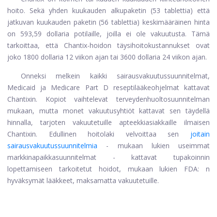
hoito. Sekä yhden kuukauden alkupaketin (53 tablettia) että
jatkuvan kuukauden paketin (56 tablettia) keskimääräinen hinta
on 593,59 dollaria potilaille, joilla ei ole vakuutusta. Tämä
tarkoittaa, että Chantix-hoidon täysihoitokustannukset ovat
joko 1800 dollaria 12 viikon ajan tai 3600 dollaria 24 viikon ajan.
Onneksi melkein kaikki sairausvakuutussuunnitelmat,
Medicaid ja Medicare Part D reseptilääkeohjelmat kattavat
Chantixin. Kopiot vaihtelevat terveydenhuoltosuunnitelman
mukaan, mutta monet vakuutusyhtiöt kattavat sen täydellä
hinnalla, tarjoten vakuutetuille apteekkiasiakkaille ilmaisen
Chantixin. Edullinen hoitolaki velvoittaa sen
joitain
sairausvakuutussuunnitelmia
- mukaan lukien useimmat
markkinapaikkasuunnitelmat - kattavat tupakoinnin
lopettamiseen tarkoitetut hoidot, mukaan lukien FDA: n
hyväksymät lääkkeet, maksamatta vakuutetuille.