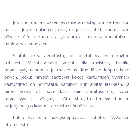
Jos unohdat annoksen Vyvanse-annosta, ota se heti kun
muistat. Jos kuitenkin on jo ilta, on parasta ohittaa annos tälle
päivälle. Älä koskaan ota ylimääräistä annosta korvataksesi
unohtamasi annoksen.
Saatat kokea vieroitusta, jos lopetat Vyvansen käytön
äkillisesti. Vieroitusoireita voivat olla ravistelu, hikoilu,
ärtyneisyys, uupumus ja masennus. Kun lääke loppuu koko
päivän, jotkut ihmiset saattavat kokea kaatumisen. Vyvanse-
kaatuminen on normaalia, varsinkin kun aloitat lääkkeen, ja
oireet voivat olla samanlaisia ​​kuin vieroitusoireet, kuten
ärtyneisyys ja väsymys. Ota yhteyttä terveydenhuollon
tarjoajaan, jos koet näitä oireita säännöllisesti.
Katso Vyvansen lääkitysoppaastasi lisätietoja Vyvansen
ottamisesta.