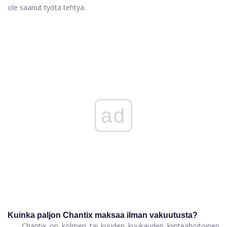
ole saanut työtä tehtyä.
ad
Kuinka paljon Chantix maksaa ilman vakuutusta?
Chantix on kolmen tai kuuden kuukauden kiinteähoitoinen