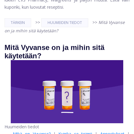
kuponki, kun luovutat reseptisi.
>>
>>
Mitä Vyvanse
TÄRKEIN
HUUMEIDEN TIEDOT
on ja mihin sitä käytetään?
Mitä Vyvanse on ja mihin sitä
käytetään?
Huumeiden tiedot
Mikä on Vyvanse?
|
Kuinka se toimii
|
Annostukset
|