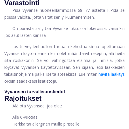
Varastointi
Pidä Vyvanse huoneenlämmössä 68--77 astetta F.Pidä se
poissa valolta, jotta vältät sen ylikuumenemisen.
On parasta säilyttää Vyvanse lukitussa lokerossa, varsinkin
jos asut lasten kanssa.
Jos terveydenhuollon tarjoaja kehottaa sinua lopettamaan
Vyvansen käytön ennen kuin olet määrittänyt reseptin, älä heitä
sitä roskakoriin. Se voi vahingoittaa eläimiä ja ihmisiä, jotka
löytävät Vyvansen käytettävissään. Sen sijaan, etsi lääkkeiden
takaisinohjelma paikalliselta apteekista. Lue miten
hävitä lääkitys
oikein saadaksesi lisätietoja.
Vyvansen turvallisuustiedot
Rajoitukset
Älä ota Vyvansea, jos olet:
Alle 6-vuotias
Herkkä tai allerginen muille piristeille