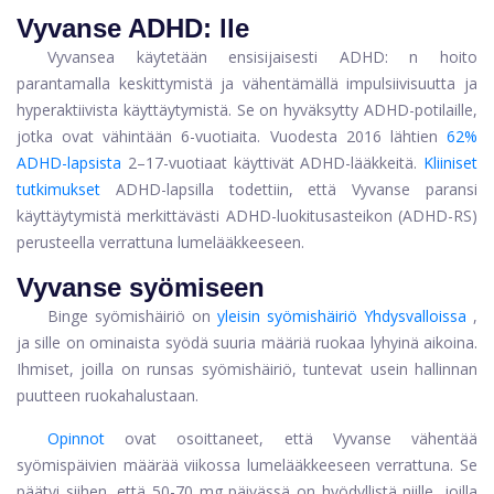
Vyvanse ADHD: lle
Vyvansea käytetään ensisijaisesti
ADHD: n hoito
parantamalla keskittymistä ja vähentämällä impulsiivisuutta ja
hyperaktiivista käyttäytymistä. Se on hyväksytty ADHD-potilaille,
jotka ovat vähintään 6-vuotiaita. Vuodesta 2016 lähtien
62%
ADHD-lapsista
2–17-vuotiaat käyttivät ADHD-lääkkeitä.
Kliiniset
tutkimukset
ADHD-lapsilla todettiin, että Vyvanse paransi
käyttäytymistä merkittävästi ADHD-luokitusasteikon (ADHD-RS)
perusteella verrattuna lumelääkkeeseen.
Vyvanse syömiseen
Binge syömishäiriö on
yleisin syömishäiriö Yhdysvalloissa
,
ja sille on ominaista syödä suuria määriä ruokaa lyhyinä aikoina.
Ihmiset, joilla on runsas syömishäiriö, tuntevat usein hallinnan
puutteen ruokahalustaan.
Opinnot
ovat osoittaneet, että Vyvanse vähentää
syömispäivien määrää viikossa lumelääkkeeseen verrattuna. Se
päätyi siihen, että 50-70 mg päivässä on hyödyllistä niille, joilla