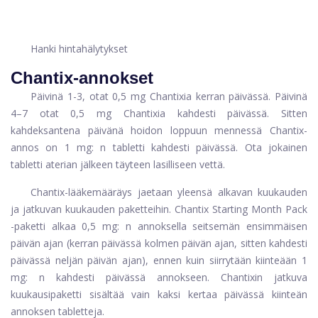
Hanki hintahälytykset
Chantix-annokset
Päivinä 1-3, otat 0,5 mg Chantixia kerran päivässä. Päivinä
4–7 otat 0,5 mg Chantixia kahdesti päivässä. Sitten
kahdeksantena päivänä hoidon loppuun mennessä Chantix-
annos on 1 mg: n tabletti kahdesti päivässä. Ota jokainen
tabletti aterian jälkeen täyteen lasilliseen vettä.
Chantix-lääkemääräys jaetaan yleensä alkavan kuukauden
ja jatkuvan kuukauden paketteihin.
Chantix Starting Month Pack
-paketti
alkaa 0,5 mg: n annoksella seitsemän ensimmäisen
päivän ajan (kerran päivässä kolmen päivän ajan, sitten kahdesti
päivässä neljän päivän ajan), ennen kuin siirrytään kiinteään 1
mg: n kahdesti päivässä annokseen.
Chantixin jatkuva
kuukausipaketti
sisältää vain kaksi kertaa päivässä kiinteän
annoksen tabletteja.