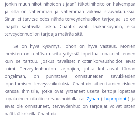
jonkin muun nikotiinihoidon sijaan? Nikotiinihoito on halvempaa
ja sillä on vähemmän ja vähemmän vakavia sivuvaikutuksia.
Sinun ei tarvitse edes nähdä terveydenhuollon tarjoajaa; se on
laajalti saatavilla tiskin. Chantix vaatii lääkärikäynnin, eikä
terveydenhuollon tarjoaja määrää sitä.
Se on hyvä kysymys, johon on hyvä vastaus. Monien
ihmisten on tehtävä useita yrityksiä lopettaa tupakointi ennen
kuin se tarttuu. Joskus tavalliset nikotiinikorvaushoidot eivät
toimi. Terveydenhuollon tarjoajien, jotka kohtaavat tämän
ongelman, on punnittava onnistuneiden savukkeiden
lopettamisen terveysvaikutuksia Chantixin aiheuttamien riskien
kanssa. Ihmisille, jotka ovat yrittäneet useita kertoja lopettaa
tupakoinnin nikotiinikorvaushoidolla tai
Zyban
(
bupropioni
) ja
eivät ole onnistuneet, terveydenhuollon tarjoajat voivat sitten
päättää kokeilla Chantixia.