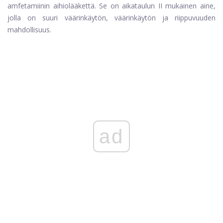
amfetamiinin aihiolääkettä. Se on aikataulun II mukainen aine,
jolla on suuri väärinkäytön, väärinkäytön ja riippuvuuden
mahdollisuus.
ad