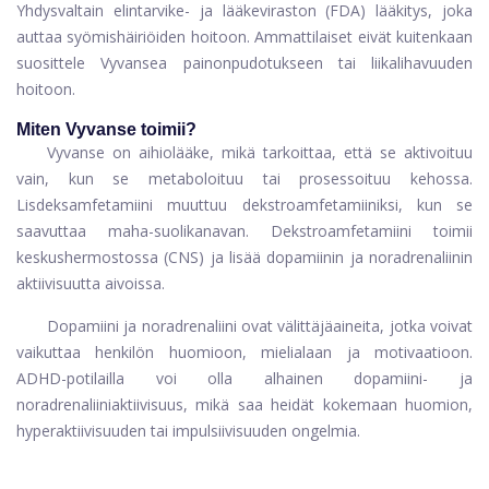
Yhdysvaltain elintarvike- ja lääkeviraston (FDA) lääkitys, joka
auttaa syömishäiriöiden hoitoon. Ammattilaiset eivät kuitenkaan
suosittele Vyvansea painonpudotukseen tai liikalihavuuden
hoitoon.
Miten Vyvanse toimii?
Vyvanse on aihiolääke, mikä tarkoittaa, että se aktivoituu
vain, kun se metaboloituu tai prosessoituu kehossa.
Lisdeksamfetamiini muuttuu dekstroamfetamiiniksi, kun se
saavuttaa maha-suolikanavan. Dekstroamfetamiini toimii
keskushermostossa (CNS) ja lisää dopamiinin ja noradrenaliinin
aktiivisuutta aivoissa.
Dopamiini ja noradrenaliini ovat välittäjäaineita, jotka voivat
vaikuttaa henkilön huomioon, mielialaan ja motivaatioon.
ADHD-potilailla voi olla alhainen dopamiini- ja
noradrenaliiniaktiivisuus, mikä saa heidät kokemaan huomion,
hyperaktiivisuuden tai impulsiivisuuden ongelmia.