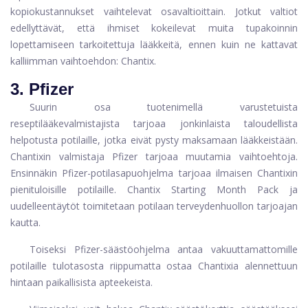
kopiokustannukset vaihtelevat osavaltioittain. Jotkut valtiot
edellyttävät, että ihmiset kokeilevat muita tupakoinnin
lopettamiseen tarkoitettuja lääkkeitä, ennen kuin ne kattavat
kalliimman vaihtoehdon: Chantix.
3. Pfizer
Suurin osa tuotenimellä varustetuista
reseptilääkevalmistajista tarjoaa jonkinlaista taloudellista
helpotusta potilaille, jotka eivät pysty maksamaan lääkkeistään.
Chantixin valmistaja Pfizer tarjoaa muutamia vaihtoehtoja.
Ensinnäkin Pfizer-potilasapuohjelma tarjoaa ilmaisen Chantixin
pienituloisille potilaille. Chantix Starting Month Pack ja
uudelleentäytöt toimitetaan potilaan terveydenhuollon tarjoajan
kautta.
Toiseksi Pfizer-säästöohjelma antaa vakuuttamattomille
potilaille tulotasosta riippumatta ostaa Chantixia alennettuun
hintaan paikallisista apteekeista.