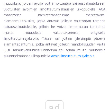
muutoksia, joiden avulla voit ilmoittautua sairausvakuutukseen
vuotuisten avoimien ilmoittautumiskausien ulkopuolella. ACA
määrittelee karsintatapahtumat merkittäviksi
elämänmuutoksiksi, jotka antavat jollekin välittömän tarpeen
sairausvakuutukselle, jolloin he voivat ilmoittautua tai tehdä
muita muutoksia vakuutukseensa erityisellä
ilmoittautumisjaksolla. Tässä on joitain yleisimpiä päteviä
elämäntapahtumia, jotka antavat jollekin mahdollisuuden valita
uusi sairausvakuutussuunnitelma tai tehdä muita muutoksia
suunnitelmaansa ulkopuolella
avoin ilmoittautumisjakso
s
.
ad