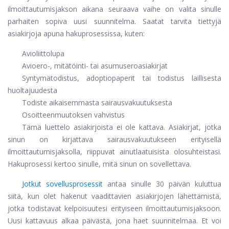
ilmoittautumisjakson aikana seuraava vaihe on valita sinulle
parhaiten sopiva uusi suunnitelma. Saatat tarvita tiettyjä
asiakirjoja apuna hakuprosessissa, kuten:
Avioliittolupa
Avioero-, mitätöinti- tai asumuseroasiakirjat
Syntymätodistus, adoptiopaperit tai todistus laillisesta
huoltajuudesta
Todiste aikaisemmasta sairausvakuutuksesta
Osoitteenmuutoksen vahvistus
Tämä luettelo asiakirjoista ei ole kattava. Asiakirjat, jotka
sinun on kirjattava sairausvakuutukseen erityisellä
ilmoittautumisjaksolla, riippuvat ainutlaatuisista olosuhteistasi.
Hakuprosessi kertoo sinulle, mitä sinun on sovellettava.
Jotkut sovellusprosessit
antaa sinulle 30 päivän kuluttua
siitä, kun olet hakenut vaadittavien asiakirjojen lähettämistä,
jotka todistavat kelpoisuutesi erityiseen ilmoittautumisjaksoon.
Uusi kattavuus alkaa päivästä, jona haet suunnitelmaa. Et voi