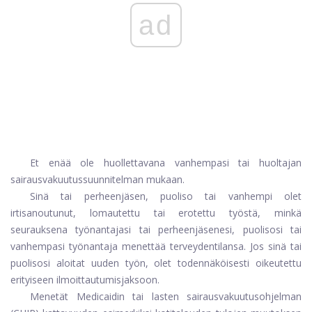
ad
Et enää ole huollettavana vanhempasi tai huoltajan
sairausvakuutussuunnitelman mukaan.
Sinä tai perheenjäsen, puoliso tai vanhempi olet
irtisanoutunut, lomautettu tai erotettu työstä, minkä
seurauksena työnantajasi tai perheenjäsenesi, puolisosi tai
vanhempasi työnantaja menettää terveydentilansa. Jos sinä tai
puolisosi aloitat uuden työn, olet todennäköisesti oikeutettu
erityiseen ilmoittautumisjaksoon.
Menetät Medicaidin tai lasten sairausvakuutusohjelman