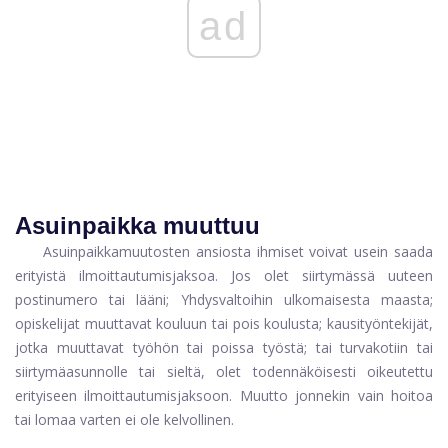
ad
Asuinpaikka muuttuu
Asuinpaikkamuutosten ansiosta ihmiset voivat usein saada
erityistä ilmoittautumisjaksoa. Jos olet siirtymässä uuteen
postinumero tai lääni; Yhdysvaltoihin ulkomaisesta maasta;
opiskelijat muuttavat kouluun tai pois koulusta; kausityöntekijät,
jotka muuttavat työhön tai poissa työstä; tai turvakotiin tai
siirtymäasunnolle tai sieltä, olet todennäköisesti oikeutettu
erityiseen ilmoittautumisjaksoon. Muutto jonnekin vain hoitoa
tai lomaa varten ei ole kelvollinen.