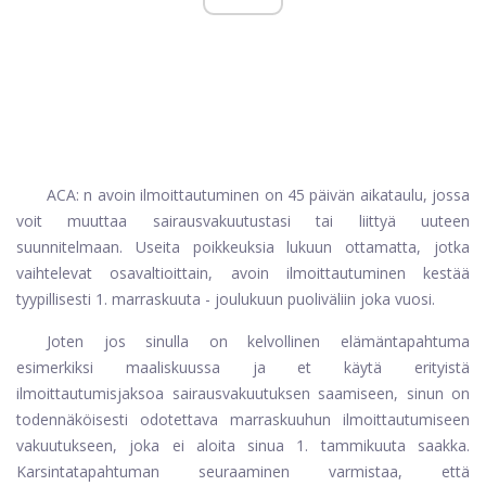
ACA: n avoin ilmoittautuminen on 45 päivän aikataulu, jossa
voit muuttaa sairausvakuutustasi tai liittyä uuteen
suunnitelmaan. Useita poikkeuksia lukuun ottamatta, jotka
vaihtelevat osavaltioittain, avoin ilmoittautuminen kestää
tyypillisesti 1. marraskuuta - joulukuun puoliväliin joka vuosi.
Joten jos sinulla on kelvollinen elämäntapahtuma
esimerkiksi maaliskuussa ja et käytä erityistä
ilmoittautumisjaksoa sairausvakuutuksen saamiseen, sinun on
todennäköisesti odotettava marraskuuhun ilmoittautumiseen
vakuutukseen, joka ei aloita sinua 1. tammikuuta saakka.
Karsintatapahtuman seuraaminen varmistaa, että