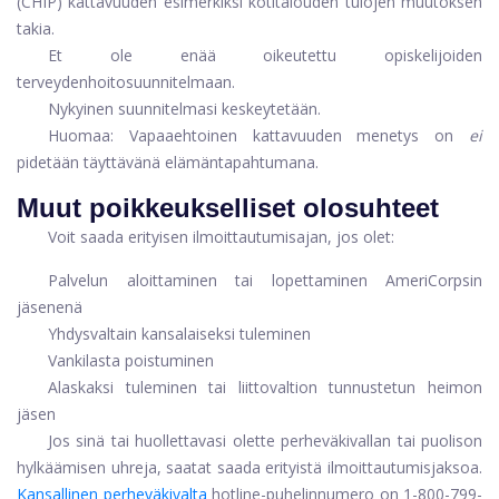
(CHIP) kattavuuden esimerkiksi kotitalouden tulojen muutoksen
takia.
Et ole enää oikeutettu opiskelijoiden
terveydenhoitosuunnitelmaan.
Nykyinen suunnitelmasi keskeytetään.
Huomaa: Vapaaehtoinen kattavuuden menetys on
ei
pidetään täyttävänä elämäntapahtumana.
Muut poikkeukselliset olosuhteet
Voit saada erityisen ilmoittautumisajan, jos olet:
Palvelun aloittaminen tai lopettaminen AmeriCorpsin
jäsenenä
Yhdysvaltain kansalaiseksi tuleminen
Vankilasta poistuminen
Alaskaksi tuleminen tai liittovaltion tunnustetun heimon
jäsen
Jos sinä tai huollettavasi olette perheväkivallan tai puolison
hylkäämisen uhreja, saatat saada erityistä ilmoittautumisjaksoa.
Kansallinen perheväkivalta
hotline-puhelinnumero on 1-800-799-