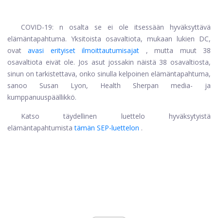
COVID-19: n osalta se ei ole itsessään hyväksyttävä
elämäntapahtuma. Yksitoista osavaltiota, mukaan lukien DC,
ovat
avasi erityiset ilmoittautumisajat
, mutta muut 38
osavaltiota eivät ole. Jos asut jossakin näistä 38 osavaltiosta,
sinun on tarkistettava, onko sinulla kelpoinen elämäntapahtuma,
sanoo Susan Lyon, Health Sherpan media- ja
kumppanuuspäällikkö.
Katso täydellinen luettelo hyväksytyistä
elämäntapahtumista
tämän SEP-luettelon
.