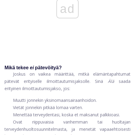
ad
Mikä tekee
ei
pätevöityä?
Joskus on vaikea määrittää, mitkä elämäntapahtumat
pätevät erityiselle ilmoittautumisjaksolle. Sinä
Älä
saada
erityinen ilmoittautumisjakso, jos:
Muutti jonnekin yksinomaan
sairaanhoidon
.
Vietät jonnekin pitkää lomaa varten.
Menettää terveydentasi, koska et maksanut palkkioasi.
Ovat riippuvaisia ​​vanhemman tai huoltajan
terveydenhuoltosuunnitelmasta, ja menetät vapaaehtoisesti