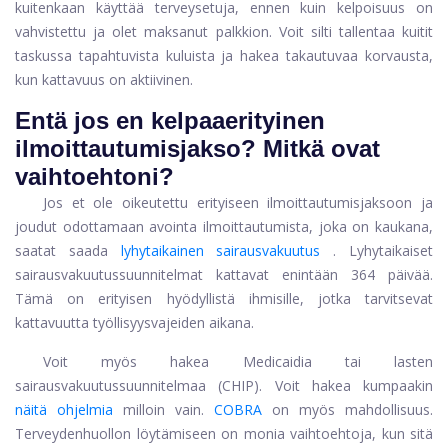
kuitenkaan käyttää terveysetuja, ennen kuin kelpoisuus on
vahvistettu ja olet maksanut palkkion. Voit silti tallentaa kuitit
taskussa tapahtuvista kuluista ja hakea takautuvaa korvausta,
kun kattavuus on aktiivinen.
Entä jos en kelpaa
erityinen
ilmoittautumisjakso
? Mitkä ovat
vaihtoehtoni?
Jos et ole oikeutettu erityiseen ilmoittautumisjaksoon ja
joudut odottamaan avointa ilmoittautumista, joka on kaukana,
saatat saada
lyhytaikainen sairausvakuutus
. Lyhytaikaiset
sairausvakuutussuunnitelmat kattavat enintään 364 päivää.
Tämä on erityisen hyödyllistä ihmisille, jotka tarvitsevat
kattavuutta työllisyysvajeiden aikana.
Voit myös hakea Medicaidia tai lasten
sairausvakuutussuunnitelmaa (CHIP). Voit hakea kumpaakin
näitä ohjelmia
milloin vain.
COBRA
on myös mahdollisuus.
Terveydenhuollon löytämiseen on monia vaihtoehtoja, kun sitä