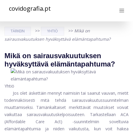
covidografia.pt
>>
>>
Mikä on
TÄRKEIN
YHTIÖ
sairausvakuutuksen hyväksyttävä elämäntapahtuma?
Mikä on sairausvakuutuksen
hyväksyttävä elämäntapahtuma?
Yhtiö
Jos olet äskettäin mennyt naimisiin tai saanut vauvan, mietit
todennäköisesti mitä tehdä sairausvakuutussuunnitelman
muuttamiseksi. Tämänkaltaiset merkittävät muutokset voivat
vaikuttaa sairausvakuutuskelpoisuuteen. Tarkastellaan ACA
(Affordable Care Act) -suunnitelmiin soveltuvia
elämäntapahtumia ja niiden vaikutusta, kun voit hakea