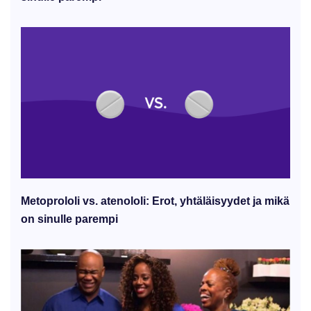
Metoprololi vs. atenololi: Erot, yhtäläisyydet ja mikä
on sinulle parempi