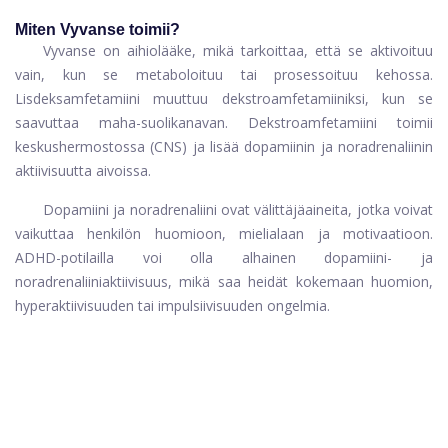
Miten Vyvanse toimii?
Vyvanse on aihiolääke, mikä tarkoittaa, että se aktivoituu
vain, kun se metaboloituu tai prosessoituu kehossa.
Lisdeksamfetamiini muuttuu dekstroamfetamiiniksi, kun se
saavuttaa maha-suolikanavan. Dekstroamfetamiini toimii
keskushermostossa (CNS) ja lisää dopamiinin ja noradrenaliinin
aktiivisuutta aivoissa.
Dopamiini ja noradrenaliini ovat välittäjäaineita, jotka voivat
vaikuttaa henkilön huomioon, mielialaan ja motivaatioon.
ADHD-potilailla voi olla alhainen dopamiini- ja
noradrenaliiniaktiivisuus, mikä saa heidät kokemaan huomion,
hyperaktiivisuuden tai impulsiivisuuden ongelmia.