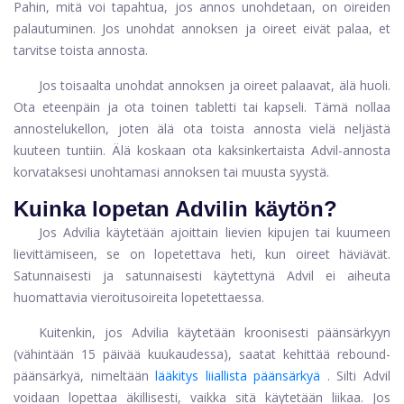
Pahin, mitä voi tapahtua, jos annos unohdetaan, on oireiden
palautuminen. Jos unohdat annoksen ja oireet eivät palaa, et
tarvitse toista annosta.
Jos toisaalta unohdat annoksen ja oireet palaavat, älä huoli.
Ota eteenpäin ja ota toinen tabletti tai kapseli. Tämä nollaa
annostelukellon, joten älä ota toista annosta vielä neljästä
kuuteen tuntiin. Älä koskaan ota kaksinkertaista Advil-annosta
korvataksesi unohtamasi annoksen tai muusta syystä
.
Kuinka lopetan Advilin käytön?
Jos Advilia käytetään ajoittain lievien kipujen tai kuumeen
lievittämiseen, se on lopetettava heti, kun oireet häviävät.
Satunnaisesti ja satunnaisesti käytettynä Advil ei aiheuta
huomattavia vieroitusoireita lopetettaessa.
Kuitenkin, jos Advilia käytetään kroonisesti päänsärkyyn
(vähintään 15 päivää kuukaudessa), saatat kehittää rebound-
päänsärkyä, nimeltään
lääkitys liiallista päänsärkyä
. Silti Advil
voidaan lopettaa äkillisesti, vaikka sitä käytetään liikaa. Jos