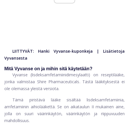
LIITTYVÄT:
Hanki Vyvanse-kuponkeja
|
Lisätietoja
Vyvansesta
Mitä Vyvanse on ja mihin sitä käytetään?
Vyvanse (lisdeksamfetamiinidimesylaatti) on reseptilääke,
jonka valmistaa Shire Pharmaceuticals. Tästä lääkityksestä ei
ole olemassa yleistä versiota.
Tämä piristävä lääke sisältää lisdeksamfetamiinia,
amfetamiinin aihiolääkettä. Se on aikataulun II mukainen aine,
jolla on suuri väärinkäytön, väärinkäytön ja riippuvuuden
mahdollisuus.