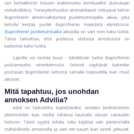
sen kemiallisesti toiseen inaktiiviseksi kemikaaliksi (kutsutaan
metaboliitiksi). Terveydenhuollon ammattilaiset mittaavat kehon
ibuprofeenin aineenvaihduntaa puoliintumisajalla, aikaa, joka
keholla kestää puolet ibuprofeenin määrästä elimistössä.
Ibuprofeenin puoliintumisaika
aikuisilla on vain noin kaksi tuntia.
Tämä tarkoittaa, että puolessa otetusta annoksesta on
kadonnut kaksi tuntia.
Lapsilla voi kestää kuusi - kahdeksan tuntia ibuprofeenin
poistamiseksi verenkierrosta. Seniorit näyttävät kuitenkin
poistavan ibuprofeenin kehosta samalla nopeudella kuin muut
aikuiset.
Mitä tapahtuu, jos unohdan
annoksen Advilia?
Advil on tarkoitettu käytettäväksi oireiden lievittämiseen
pikemminkin kuin minkä tahansa taustalla olevan sairauden
hoitoon. Tästä syystä Advilia tulisi käyttää vain pienimmällä
mahdollisella annoksella ja vain niin kauan kuin oireet jatkuvat.