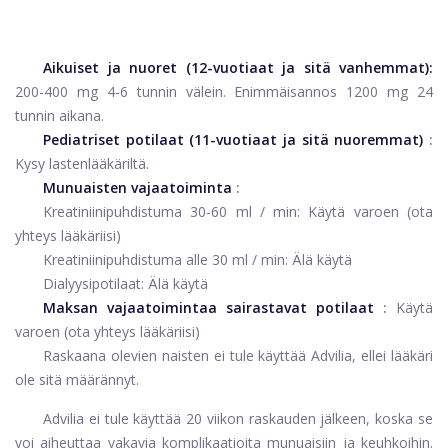
Aikuiset ja nuoret (12-vuotiaat ja sitä vanhemmat):
200-400 mg 4-6 tunnin välein. Enimmäisannos 1200 mg 24
tunnin aikana.
Pediatriset potilaat (11-vuotiaat ja sitä nuoremmat)
:
Kysy lastenlääkäriltä.
Munuaisten vajaatoiminta
:
Kreatiniinipuhdistuma 30-60 ml / min: Käytä varoen (ota
yhteys lääkäriisi)
Kreatiniinipuhdistuma alle 30 ml / min: Älä käytä
Dialyysipotilaat: Älä käytä
Maksan vajaatoimintaa sairastavat potilaat
:
Käytä
varoen (ota yhteys lääkäriisi)
Raskaana olevien naisten ei tule käyttää Advilia, ellei lääkäri
ole sitä määrännyt.
Advilia ei tule käyttää 20 viikon raskauden jälkeen, koska se
voi aiheuttaa vakavia komplikaatioita munuaisiin ja keuhkoihin.