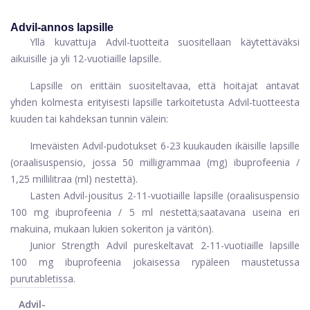
Advil-annos lapsille
Yllä kuvattuja Advil-tuotteita suositellaan käytettäväksi
aikuisille ja yli 12-vuotiaille lapsille.
Lapsille on erittäin suositeltavaa, että hoitajat antavat
yhden kolmesta erityisesti lapsille tarkoitetusta Advil-tuotteesta
kuuden tai kahdeksan tunnin välein:
Imeväisten Advil-pudotukset
6-23 kuukauden ikäisille lapsille
(oraalisuspensio, jossa 50 milligrammaa (mg) ibuprofeenia /
1,25 millilitraa (ml) nestettä).
Lasten Advil-jousitus
2-11-vuotiaille lapsille (oraalisuspensio
100 mg ibuprofeenia / 5 ml nestettä;
saatavana useina eri
makuina, mukaan lukien sokeriton ja väritön
).
Junior Strength Advil pureskeltavat
2-11-vuotiaille lapsille
100 mg ibuprofeenia jokaisessa rypäleen maustetussa
purutabletissa.
Advil-