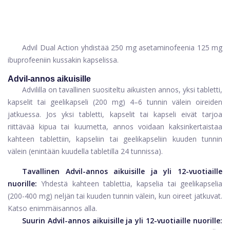
Advil Dual Action yhdistää 250 mg asetaminofeenia 125 mg
ibuprofeeniin kussakin kapselissa.
Advil-annos aikuisille
Advililla on tavallinen suositeltu aikuisten annos, yksi tabletti,
kapselit tai geelikapseli (200 mg) 4–6 tunnin välein oireiden
jatkuessa. Jos yksi tabletti, kapselit tai kapseli eivät tarjoa
riittävää kipua tai kuumetta, annos voidaan kaksinkertaistaa
kahteen tablettiin, kapseliin tai geelikapseliin kuuden tunnin
välein (enintään kuudella tabletilla 24 tunnissa).
Tavallinen Advil-annos aikuisille ja yli 12-vuotiaille
nuorille:
Yhdestä kahteen tablettia, kapselia tai geelikapselia
(200-400 mg) neljän tai kuuden tunnin välein, kun oireet jatkuvat.
Katso enimmäisannos alla.
Suurin Advil-annos aikuisille ja yli 12-vuotiaille nuorille: