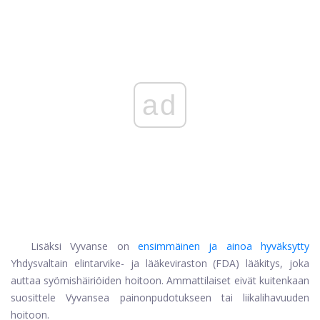
ad
Lisäksi Vyvanse on
ensimmäinen ja ainoa hyväksytty
Yhdysvaltain elintarvike- ja lääkeviraston (FDA) lääkitys, joka
auttaa syömishäiriöiden hoitoon. Ammattilaiset eivät kuitenkaan
suosittele Vyvansea painonpudotukseen tai liikalihavuuden
hoitoon.