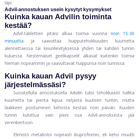
läpi.
Advil-annostuksen usein kysytyt kysymykset
Kuinka kauan Advilin toiminta
kestää?
Advil-tablettien pitäisi alkaa toimia vuonna
noin 15-30
minuuttia
ja saavuttaa huipputehokkuuden kuumetta
alennettaessa tai kivunlievityksessä yhden tai kahden tunnin
kuluessa. Nestemäiset geelikapselit alkavat kuitenkin toimia
hieman nopeammin ja saavuttavat huippunsa noin tunnissa.
Kuinka kauan Advil pysyy
järjestelmässäsi?
Suositellulla annostuksella Advilin tulisi tehokkaasti hallita
kuumetta tai pientä kipua neljästä kuuteen tuntiin, mutta
lääkkeen poistuminen kehosta kestää noin päivän. Kuuden
tunnin kuluttua vain pieni osa Advil-annoksesta jää
verenkiertoon.
Elimistö metaboloi nopeasti ibuprofeenin, eli keho muutti