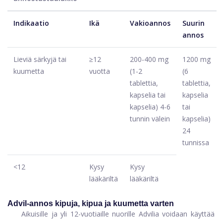
Indikaatio
Ikä
Vakioannos
Suurin
annos
Lieviä särkyjä tai
≥
12
200-400 mg
1200 mg
kuumetta
vuotta
(1-2
(6
tablettia,
tablettia,
kapselia tai
kapselia
kapselia) 4-6
tai
tunnin välein
kapselia)
24
tunnissa
<12
Kysy
Kysy
lääkäriltä
lääkäriltä
Advil-annos kipuja, kipua ja kuumetta varten
Aikuisille ja yli 12-vuotiaille nuorille Advilia voidaan käyttää