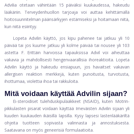
Advilia otetaan vähintään 15 päiväksi kuukaudessa, hakeudu
lääkäriin. Terveydenhuollon tarjoaja voi auttaa kehittämällä
hoitosuunnitelman päänsärkyjen estämiseksi ja hoitamaan niitä,
kun niitä esiintyy.
Lopeta Advilin käyttö, jos kipu pahenee tai jatkuu yli 10
päivää tai jos kuume jatkuu yli kolme päivää tai nousee yli 103
astetta F
. Erittäin harvoissa tapauksissa Advil voi aiheuttaa
vakavia ja mahdollisesti hengenvaarallisia ihoreaktioita. Lopeta
Advilin käyttö ja hakeudu ensiapuun, jos havaitset vakavan
allergisen reaktion merkkejä, kuten punoitusta, turvotusta,
ihottumaa, violettia ihoa tai rakkuloita.
Mitä voidaan käyttää Advilin sijaan?
Ei-steroidiset tulehduskipulääkkeet (NSAID), kuten
Motrin-
pikkulasten pisarat
voidaan käyttää Imeväisten Advilin sijaan yli
kuuden kuukauden ikäisillä lapsilla. Kysy lapsesi lastenlääkäriltä
ohjeita tuotteen sopivasta valinnasta ja annostuksesta.
Saatavana on myös geneerisiä formulaatioita.