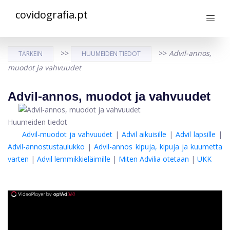
covidografia.pt
>>
>>
Advil-annos,
TÄRKEIN
HUUMEIDEN TIEDOT
muodot ja vahvuudet
Advil-annos, muodot ja vahvuudet
Huumeiden tiedot
Advil-muodot ja vahvuudet
|
Advil aikuisille
|
Advil lapsille
|
Advil-annostustaulukko
|
Advil-annos kipuja, kipuja ja kuumetta
varten
|
Advil lemmikkieläimille
|
Miten Advilia otetaan
|
UKK