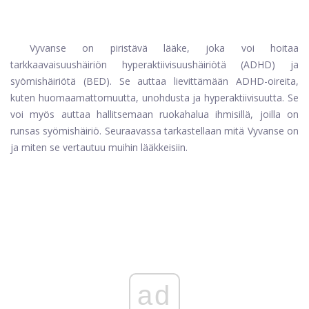
Vyvanse on piristävä lääke, joka voi hoitaa
tarkkaavaisuushäiriön hyperaktiivisuushäiriötä (ADHD) ja
syömishäiriötä (BED). Se auttaa lievittämään ADHD-oireita,
kuten huomaamattomuutta, unohdusta ja hyperaktiivisuutta. Se
voi myös auttaa hallitsemaan ruokahalua ihmisillä, joilla on
runsas syömishäiriö. Seuraavassa tarkastellaan mitä Vyvanse on
ja miten se vertautuu muihin lääkkeisiin.
ad