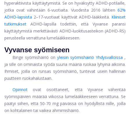
hyperaktiivista käyttäytymistä. Se on hyväksytty ADHD-potilaille,
jotka ovat vähintään 6-vuotiaita. Vuodesta 2016 lähtien
62%
ADHD-lapsista
2–17-vuotiaat käyttivät ADHD-lääkkeitä.
Kliiniset
tutkimukset
ADHD-lapsilla todettiin, että Vyvanse paransi
käyttäytymistä merkittävästi ADHD-luokitusasteikon (ADHD-RS)
perusteella verrattuna lumelääkkeeseen.
Vyvanse syömiseen
Binge syömishäiriö on
yleisin syömishäiriö Yhdysvalloissa
,
ja sille on ominaista syödä suuria määriä ruokaa lyhyinä aikoina.
Ihmiset, joilla on runsas syömishäiriö, tuntevat usein hallinnan
puutteen ruokahalustaan.
Opinnot
ovat osoittaneet, että Vyvanse vähentää
syömispäivien määrää viikossa lumelääkkeeseen verrattuna. Se
päätyi siihen, että 50-70 mg päivässä on hyödyllistä niille, joilla
on kohtalainen tai vaikea ahmimishäiriö.