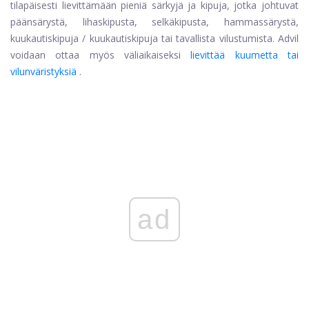
tilapäisesti lievittämään pieniä särkyjä ja kipuja, jotka johtuvat
päänsärystä, lihaskipusta, selkäkipusta, hammassärystä,
kuukautiskipuja / kuukautiskipuja tai tavallista vilustumista. Advil
voidaan ottaa myös väliaikaiseksi
lievittää kuumetta tai
vilunväristyksiä
.
ad