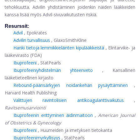
tehokkuutta. Advilin yhdistäminen joidenkin näiden lääkkeiden
kanssa lisää myös Advil-sivuvaikutusten riskiä.
Resurssit:
Advil
, Epokrates
Advilin turvallisuus
, GlaxoSmithKline
Hanki tietoja lemmikkieläinten kipulääkkeistä
, Elintarvike- ja
lääkevirasto (FDA)
Ibuprofeeni
, StatPearls
Ibuprofeeniyhdistelmän yhteenveto
, Kansallinen
lääketieteellinen kirjasto
Rebound-päänsärkyjen noidankehän pysäyttäminen
,
Harvard Health Publishing
Valittujen ravintolisien antikoagulanttivaikutus
,
Ravitsemusarviointi
Ibuprofeenin erittyminen äidinmaitoon
,
American Journal
of Obstetrics & Gynecology
Ibuprofeeni
, Huumeiden ja imetyksen tietokanta
Ibuprofeenimyrkyllisyys
, StatPearls