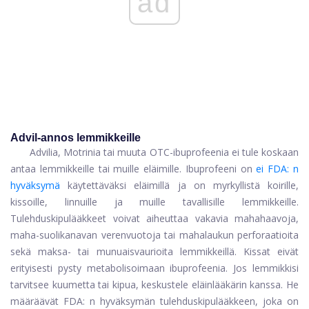
ad
Advil-annos lemmikkeille
Advilia, Motrinia tai muuta OTC-ibuprofeenia ei tule koskaan
antaa lemmikkeille tai muille eläimille. Ibuprofeeni on
ei FDA: n
hyväksymä
käytettäväksi eläimillä ja on myrkyllistä koirille,
kissoille, linnuille ja muille tavallisille lemmikkeille.
Tulehduskipulääkkeet voivat aiheuttaa vakavia mahahaavoja,
maha-suolikanavan verenvuotoja tai mahalaukun perforaatioita
sekä maksa- tai munuaisvaurioita lemmikkeillä. Kissat eivät
erityisesti pysty metabolisoimaan ibuprofeenia. Jos lemmikkisi
tarvitsee kuumetta tai kipua, keskustele eläinlääkärin kanssa. He
määräävät FDA: n hyväksymän tulehduskipulääkkeen, joka on