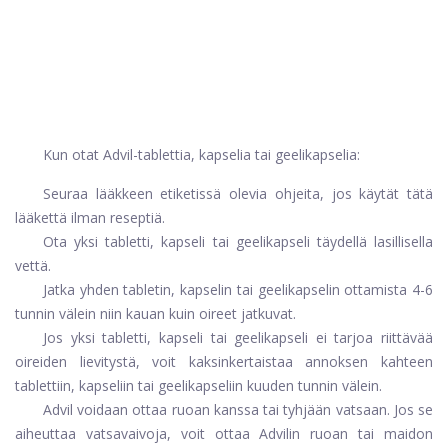
Kun otat Advil-tablettia, kapselia tai geelikapselia:
Seuraa lääkkeen etiketissä olevia ohjeita, jos käytät tätä
lääkettä ilman reseptiä.
Ota yksi tabletti, kapseli tai geelikapseli täydellä lasillisella
vettä.
Jatka yhden tabletin, kapselin tai geelikapselin ottamista 4-6
tunnin välein niin kauan kuin oireet jatkuvat.
Jos yksi tabletti, kapseli tai geelikapseli ei tarjoa riittävää
oireiden lievitystä, voit kaksinkertaistaa annoksen kahteen
tablettiin, kapseliin tai geelikapseliin kuuden tunnin välein.
Advil voidaan ottaa ruoan kanssa tai tyhjään vatsaan. Jos se
aiheuttaa vatsavaivoja, voit ottaa Advilin ruoan tai maidon