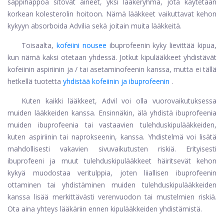
sappihappoa sitovat aineet, yksi lääkeryhmä, jota käytetään
korkean kolesterolin hoitoon. Nämä lääkkeet vaikuttavat kehon
kykyyn absorboida Advilia sekä joitain muita lääkkeitä.
Toisaalta,
kofeiini nousee
ibuprofeenin kyky lievittää kipua,
kun nämä kaksi otetaan yhdessä. Jotkut kipulääkkeet yhdistävät
kofeiinin aspiriinin ja / tai asetaminofeenin kanssa, mutta ei tällä
hetkellä tuotetta
yhdistää kofeiinin ja ibuprofeenin
.
Kuten kaikki lääkkeet, Advil voi olla vuorovaikutuksessa
muiden lääkkeiden kanssa. Ensinnäkin, älä yhdistä ibuprofeenia
muiden ibuprofeenia tai vastaavien tulehduskipulääkkeiden,
kuten aspiriinin tai naprokseenin, kanssa. Yhdistelmä voi lisätä
mahdollisesti vakavien sivuvaikutusten riskiä. Erityisesti
ibuprofeeni ja muut tulehduskipulääkkeet häiritsevät kehon
kykyä muodostaa veritulppia, joten liiallisen ibuprofeenin
ottaminen tai yhdistäminen muiden tulehduskipulääkkeiden
kanssa lisää merkittävästi verenvuodon tai mustelmien riskiä.
Ota aina yhteys lääkäriin ennen kipulääkkeiden yhdistämistä.