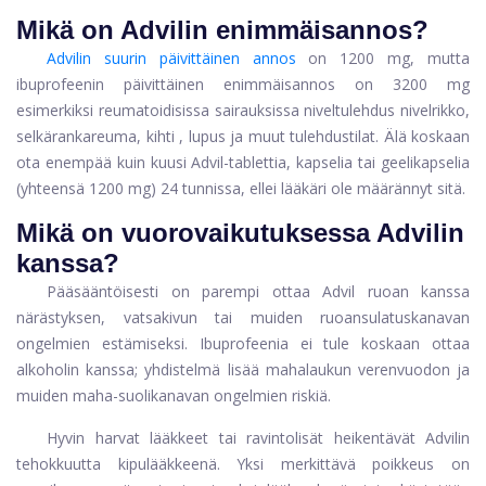
Mikä on Advilin enimmäisannos?
Advilin suurin päivittäinen annos
on 1200 mg, mutta
ibuprofeenin päivittäinen enimmäisannos on 3200 mg
esimerkiksi reumatoidisissa sairauksissa
niveltulehdus
nivelrikko,
selkärankareuma,
kihti
, lupus ja muut tulehdustilat. Älä koskaan
ota enempää kuin kuusi Advil-tablettia, kapselia tai geelikapselia
(yhteensä 1200 mg) 24 tunnissa, ellei lääkäri ole määrännyt sitä.
Mikä on vuorovaikutuksessa Advilin
kanssa?
Pääsääntöisesti on parempi ottaa Advil ruoan kanssa
närästyksen, vatsakivun tai muiden ruoansulatuskanavan
ongelmien estämiseksi. Ibuprofeenia ei tule koskaan ottaa
alkoholin kanssa; yhdistelmä lisää mahalaukun verenvuodon ja
muiden maha-suolikanavan ongelmien riskiä.
Hyvin harvat lääkkeet tai ravintolisät heikentävät Advilin
tehokkuutta kipulääkkeenä. Yksi merkittävä poikkeus on