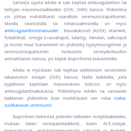
Samasta syystä Advilia ei tule käyttää antikoagulanttien tai
tiettyjen masennuslääkkeiden (SSRI, SNRI) kanssa. Yhdistelmä
voi johtaa mahdollisesti vaarallisiin verenvuototapahtumiin.
Monilla ravintolisillä tai rohdosvalmisteilla on myös
antikoagulanttiominaisuudet
. Rasvaliukoiset (ADEK) vitamiinit,
folaattilisät, omega-3-rasvahapot, kalaöljy, inkivääri, valkosipuli
ja monet muut lisäravinteet on yhdistetty hyytymisongelmiin ja
verenvuototapahtumiin. Keskustele terveydenhuollon
ammattilaisen kanssa, jos käytät ibuprofeenia lisäravinteilla.
Advilia ei myöskään tule käyttää selektiivisen serotoniinin
takaisinoton estäjän (SSRI) kanssa. Näillä lääkkeillä, joita
tyypillisesti käytetään masennuksen hoitoon, on myös
antikoagulanttivaikutuksia. Yhdistettynä Adviliin tai vastaaviin
lääkkeisiin yhdistelmä lisää merkittävästi sen riskiä
maha-
suolikanavan verenvuoto
.
Ibuprofeeni heikentää joidenkin tärkeiden reseptilääkkeiden,
mukaan lukien verenpainelääkkeet, kuten ACE-estäjät,
beetasalpaajat, angiotensiinireseptorin salpaajat ja diureetit,