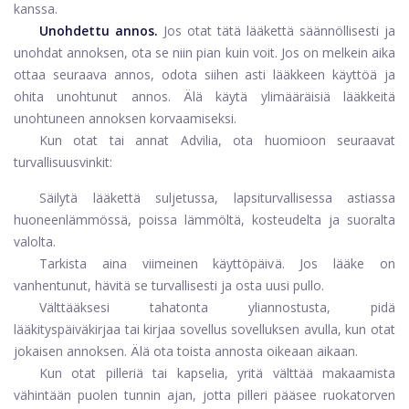
kanssa.
Unohdettu annos.
Jos otat tätä lääkettä säännöllisesti ja
unohdat annoksen, ota se niin pian kuin voit. Jos on melkein aika
ottaa seuraava annos, odota siihen asti lääkkeen käyttöä ja
ohita unohtunut annos. Älä käytä ylimääräisiä lääkkeitä
unohtuneen annoksen korvaamiseksi.
Kun otat tai annat Advilia, ota huomioon seuraavat
turvallisuusvinkit:
Säilytä lääkettä suljetussa, lapsiturvallisessa astiassa
huoneenlämmössä, poissa lämmöltä, kosteudelta ja suoralta
valolta.
Tarkista aina viimeinen käyttöpäivä. Jos lääke on
vanhentunut, hävitä se turvallisesti ja osta uusi pullo.
Välttääksesi tahatonta yliannostusta, pidä
lääkityspäiväkirjaa tai kirjaa sovellus sovelluksen avulla, kun otat
jokaisen annoksen. Älä ota toista annosta oikeaan aikaan.
Kun otat pilleriä tai kapselia, yritä välttää makaamista
vähintään puolen tunnin ajan, jotta pilleri pääsee ruokatorven