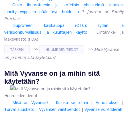
Onko ibuprofeenin ja kofeiinin yhdistelmä tehokas
jännitystyyppisen päänsäryn hoidossa
?
Journal of Family
Practice
Ibuprofeeni käsikauppa (OTC): sydän- ja
verisuoniturvallisuus ja kuluttajien käyttö
, Elintarvike- ja
lääkevirasto (FDA)
>>
>>
Mitä Vyvanse
TÄRKEIN
HUUMEIDEN TIEDOT
on ja mihin sitä käytetään?
Mitä Vyvanse on ja mihin sitä
käytetään?
Huumeiden tiedot
Mikä on Vyvanse?
|
Kuinka se toimii
|
Annostukset
|
Turvallisuustieto
|
Vyvansen vaihtoehdot
|
Vyvanse vs. Adderall