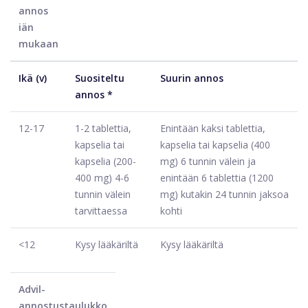
annos
iän
mukaan
Ikä (v)
Suositeltu
Suurin annos
annos *
12-17
1-2 tablettia,
Enintään kaksi tablettia,
kapselia tai
kapselia tai kapselia (400
kapselia (200-
mg) 6 tunnin välein ja
400 mg) 4-6
enintään 6 tablettia (1200
tunnin välein
mg) kutakin 24 tunnin jaksoa
tarvittaessa
kohti
<12
Kysy lääkäriltä
Kysy lääkäriltä
Advil-
annostustaulukko