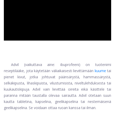
ad
Advil (vaikuttava aine: ibuprofeeni) on tuotenimi
reseptilääke, jota käytetään väliaikaisesti lievittämään
kuume
tai
pienet kivut, jotka johtuvat päänsärystä, hammassärystä,
selkäkipusta, lihaskipuista, vilustumisista, niveltulehduksesta tai
kuukautiskipuja. Advil vain lievittää oireita eikä käsittele tai
paranna mitään taustalla olevaa sairautta. Advil otetaan suun
kautta tabletina, kapselina, geelikapselina tai nestemäisenä
geelikapselina. Se voidaan ottaa ruoan kanssa tai ilman.