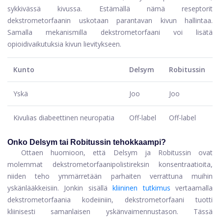
sykkivässä kivussa. Estämällä nämä reseptorit
dekstrometorfaanin uskotaan parantavan kivun hallintaa.
Samalla mekanismilla dekstrometorfaani voi lisätä
opioidivaikutuksia kivun lievitykseen.
Kunto
Delsym
Robitussin
Yskä
Joo
Joo
Kivulias diabeettinen neuropatia
Off-label
Off-label
Onko Delsym tai Robitussin tehokkaampi?
Ottaen huomioon, että Delsym ja Robitussin ovat
molemmat dekstrometorfaanipolistireksin konsentraatioita,
niiden teho ymmärretään parhaiten verrattuna muihin
yskänlääkkeisiin. Jonkin sisällä
kliininen tutkimus
vertaamalla
dekstrometorfaania kodeiiniin, dekstrometorfaani tuotti
kliinisesti samanlaisen yskänvaimennustason. Tässä