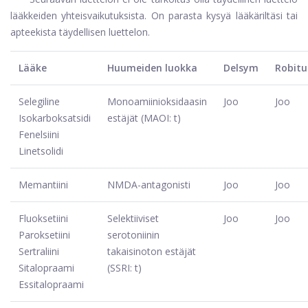
lääkkeiden yhteisvaikutuksista. On parasta kysyä lääkäriltäsi tai
apteekista täydellisen luettelon.
Lääke
Huumeiden luokka
Delsym
Robitu
Selegiline
Monoamiinioksidaasin
Joo
Joo
Isokarboksatsidi
estäjät (MAOI: t)
Fenelsiini
Linetsolidi
Memantiini
NMDA-antagonisti
Joo
Joo
Fluoksetiini
Selektiiviset
Joo
Joo
Paroksetiini
serotoniinin
Sertraliini
takaisinoton estäjät
Sitalopraami
(SSRI: t)
Essitalopraami