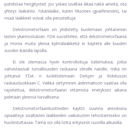
puhdistaa hengitystiet. Jos yskäsi sisältää liikaa näitä aineita, ota
yhteys lääkäriisi. Yskänlääke, kuten Mucinex (guaifenesiini), tai
muut lääkkeet voivat olla perusteltuja.
Dekstrometorfaani on yhdistetty kuolemaan johtaneisiin
lasten yliannostuksiin. FDA suosittelee, että dekstrometorfaania
ja monia muita yleisiä kylmälääkkeitä ei käytetä alle kuuden
vuoden ikäisillä lapsilla.
Ei ole olemassa hyvin kontrolloituja tutkimuksia, jotka
vahvistaisivat turvallisuuden raskaana oleville naisille, mikä on
johtanut FDA: n luokittelemaan Delsym ja Robitussin
raskausluokkaan C. Vaikka siirtyminen äidinmaitoon saattaa olla
rajoitettua, dekstrometorfaanin ottamista imetyksen aikana
pidetään yleensä turvallisena.
Dekstrometorfaanituotteiden käyttö suurina annoksina
opiaatteja sisältävien lääkkeiden vaikutusten tehostamiseksi on
huolestuttavaa. Tämä voi olla totta erityisesti nuorilla aikuisilla.