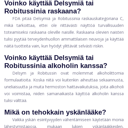
Voinko käyttää Delsymiä tai
Robitussinia raskaana?
FDA pitää Delsymiä ja Robitussinia raskauskategoriana C,
mikä tarkoittaa, ettei ole riittävästi näyttöä turvallisuuden
toteamiseksi raskaana oleville naisille. Raskaana olevien naisten
tulisi pyytää terveydenhuollon ammattilaisen neuvoja ja käyttää
näitä tuotteita vain, kun hyödyt ylittävät selvästi riskin.
Voinko käyttää Delsymiä tai
Robitussinia alkoholin kanssa?
Delsym ja Robitussin ovat molemmat alkoholittomia
formulaatioita. Koska niitä voi kuitenkin aiheuttaa sekaannusta,
uneliaisuutta ja muita hermoston haittavaikutuksia, joita alkoholi
voi voimistaa, niiden samanaikaista käyttöä alkoholin kanssa
tulisi välttää.
Mikä on tehokkain yskänlääke?
Vaikka yskän esiintyvyyden vähentämiseen käytetään monia
lähestymistapoja, mukaan lukien yskänlääkkeiden,