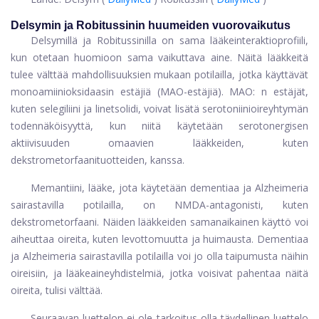
Delsymin ja Robitussinin huumeiden vuorovaikutus
Delsymillä ja Robitussinilla on sama lääkeinteraktioprofiili,
kun otetaan huomioon sama vaikuttava aine. Näitä lääkkeitä
tulee välttää mahdollisuuksien mukaan potilailla, jotka käyttävät
monoamiinioksidaasin estäjiä (MAO-estäjiä). MAO: n estäjät,
kuten selegiliini ja linetsolidi, voivat lisätä serotoniinioireyhtymän
todennäköisyyttä, kun niitä käytetään serotonergisen
aktiivisuuden omaavien lääkkeiden, kuten
dekstrometorfaanituotteiden, kanssa.
Memantiini, lääke, jota käytetään dementiaa ja Alzheimeria
sairastavilla potilailla, on NMDA-antagonisti, kuten
dekstrometorfaani. Näiden lääkkeiden samanaikainen käyttö voi
aiheuttaa oireita, kuten levottomuutta ja huimausta. Dementiaa
ja Alzheimeria sairastavilla potilailla voi jo olla taipumusta näihin
oireisiin, ja lääkeaineyhdistelmiä, jotka voisivat pahentaa näitä
oireita, tulisi välttää.
Seuraavan luettelon ei ole tarkoitus olla täydellinen luettelo