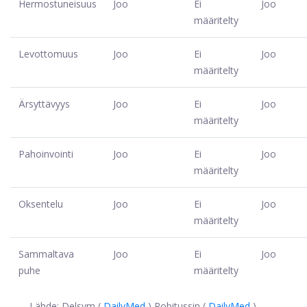
Hermostuneisuus
Joo
Ei
Joo
määritelty
Levottomuus
Joo
Ei
Joo
määritelty
Ärsyttävyys
Joo
Ei
Joo
määritelty
Pahoinvointi
Joo
Ei
Joo
määritelty
Oksentelu
Joo
Ei
Joo
määritelty
Sammaltava
Joo
Ei
Joo
puhe
määritelty
Lähde: Delsym (
DailyMed
) Robitussin (
DailyMed
)