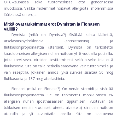
OTC-kaupassa sekä tuotemerkissä että geneerisessä
muodossa. Vaikka molemmat hoitavat allergioita, molemmissa
lääkkeissä on eroja.
Mitkä ovat tärkeimmät erot Dymistan ja Flonasen
välillä?
Dymista (mikä on Dymista?) Sisältää kahta lääkettä,
atselastiinihydrokloridia (antihistamiini) ja
flutikasonipropionaattia (steroidi). Dymista on tarkoitettu
kausiluonteisen allergisen nuhan hoitoon yli 6-vuotiailla potilailla,
jotka tarvitsevat oireiden lievittämiseksi sekä atselastiinia että
flutikasonia. Sitä on tällä hetkellä saatavana vain tuotenimellä ja
vain reseptillä. Jokainen annos (yksi suihke) sisältää 50 mcg
flutikasonia ja 137 mcg atselastiinia.
Flonaasi (mikä on Flonase?) On nenän steroidi ja sisältää
flutikasonipropionaattia. Se on tarkoitettu monivuotisen ei-
allergisen nuhan (postnasaalisen tippumisen, vuotavan tai
tukkoisen nenän krooniset oireet, aivastelu) oireiden hoitoon
aikuisilla ja yli 4-vuotiailla lapsilla. Sitä on saatavana