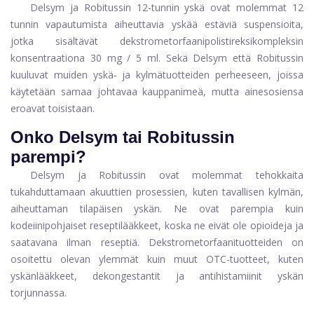
Delsym ja Robitussin 12-tunnin yskä ovat molemmat 12
tunnin vapautumista aiheuttavia yskää estäviä suspensioita,
jotka sisältävät dekstrometorfaanipolistireksikompleksin
konsentraationa 30 mg / 5 ml. Sekä Delsym että Robitussin
kuuluvat muiden yskä- ja kylmätuotteiden perheeseen, joissa
käytetään samaa johtavaa kauppanimeä, mutta ainesosiensa
eroavat toisistaan.
Onko Delsym tai Robitussin
parempi?
Delsym ja Robitussin ovat molemmat tehokkaita
tukahduttamaan akuuttien prosessien, kuten tavallisen kylmän,
aiheuttaman tilapäisen yskän. Ne ovat parempia kuin
kodeiinipohjaiset reseptilääkkeet, koska ne eivät ole opioideja ja
saatavana ilman reseptiä. Dekstrometorfaanituotteiden on
osoitettu olevan ylemmät kuin muut OTC-tuotteet, kuten
yskänlääkkeet, dekongestantit ja antihistamiinit yskän
torjunnassa.