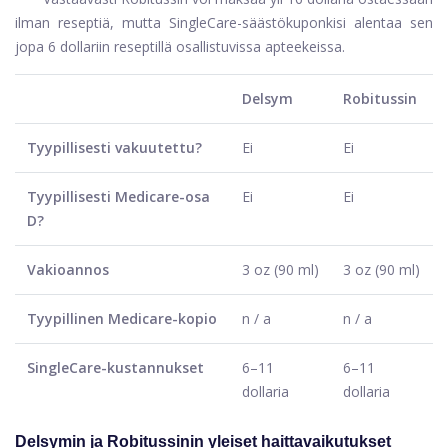
ilman reseptiä, mutta SingleCare-säästökuponkisi alentaa sen
jopa 6 dollariin reseptillä osallistuvissa apteekeissa.
Delsym
Robitussin
Tyypillisesti vakuutettu?
Ei
Ei
Tyypillisesti Medicare-osa
Ei
Ei
D?
Vakioannos
3 oz (90 ml)
3 oz (90 ml)
Tyypillinen Medicare-kopio
n / a
n / a
SingleCare-kustannukset
6–11
6–11
dollaria
dollaria
Delsymin ja Robitussinin yleiset haittavaikutukset