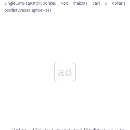
SingleCare-säästökuponkia, voit maksaa vain 6 dollaria
osallistuvassa apteekissa.
ad
Vastaavasti Robitussin voi maksaa yli 16 dollaria ostaessaan