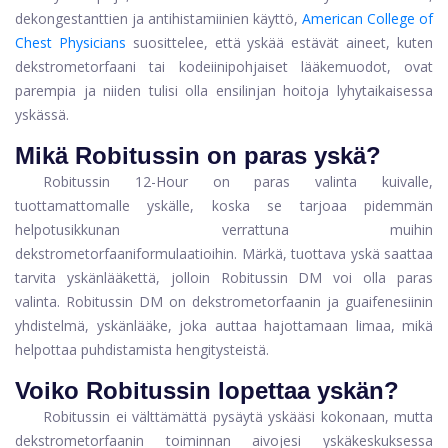
dekongestanttien ja antihistamiinien käyttö,
American College of
Chest Physicians
suosittelee, että yskää estävät aineet, kuten
dekstrometorfaani tai kodeiinipohjaiset lääkemuodot, ovat
parempia ja niiden tulisi olla ensilinjan hoitoja lyhytaikaisessa
yskässä.
Mikä Robitussin on paras yskä?
Robitussin 12-Hour on paras valinta kuivalle,
tuottamattomalle yskälle, koska se tarjoaa pidemmän
helpotusikkunan verrattuna muihin
dekstrometorfaaniformulaatioihin. Märkä, tuottava yskä saattaa
tarvita yskänlääkettä, jolloin Robitussin DM voi olla paras
valinta. Robitussin DM on dekstrometorfaanin ja guaifenesiinin
yhdistelmä, yskänlääke, joka auttaa hajottamaan limaa, mikä
helpottaa puhdistamista hengitysteistä.
Voiko Robitussin lopettaa yskän?
Robitussin ei välttämättä pysäytä yskääsi kokonaan, mutta
dekstrometorfaanin toiminnan aivojesi yskäkeskuksessa