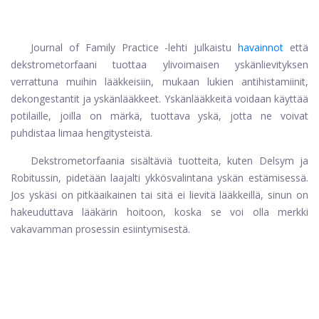
Journal of Family Practice -lehti julkaistu
havainnot
että
dekstrometorfaani tuottaa ylivoimaisen yskänlievityksen
verrattuna muihin lääkkeisiin, mukaan lukien antihistamiinit,
dekongestantit ja yskänlääkkeet. Yskänlääkkeitä voidaan käyttää
potilaille, joilla on märkä, tuottava yskä, jotta ne voivat
puhdistaa limaa hengitysteistä.
Dekstrometorfaania sisältäviä tuotteita, kuten Delsym ja
Robitussin, pidetään laajalti ykkösvalintana yskän estämisessä.
Jos yskäsi on pitkäaikainen tai sitä ei lievitä lääkkeillä, sinun on
hakeuduttava lääkärin hoitoon, koska se voi olla merkki
vakavamman prosessin esiintymisestä.