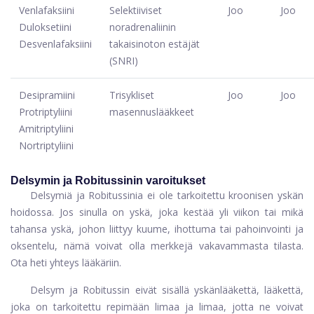
Venlafaksiini
Selektiiviset
Joo
Joo
Duloksetiini
noradrenaliinin
Desvenlafaksiini
takaisinoton estäjät
(SNRI)
Desipramiini
Trisykliset
Joo
Joo
Protriptyliini
masennuslääkkeet
Amitriptyliini
Nortriptyliini
Delsymin ja Robitussinin varoitukset
Delsymiä ja Robitussinia ei ole tarkoitettu kroonisen yskän
hoidossa. Jos sinulla on yskä, joka kestää yli viikon tai mikä
tahansa yskä, johon liittyy kuume, ihottuma tai pahoinvointi ja
oksentelu, nämä voivat olla merkkejä vakavammasta tilasta.
Ota heti yhteys lääkäriin.
Delsym ja Robitussin eivät sisällä yskänlääkettä, lääkettä,
joka on tarkoitettu repimään limaa ja limaa, jotta ne voivat