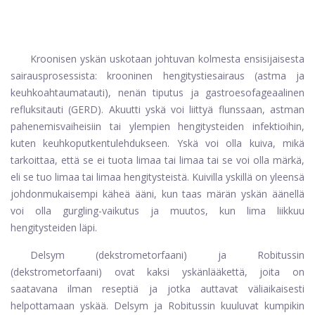
Kroonisen yskän uskotaan johtuvan kolmesta ensisijaisesta
sairausprosessista: krooninen hengitystiesairaus (astma ja
keuhkoahtaumatauti), nenän tiputus ja gastroesofageaalinen
refluksitauti (GERD). Akuutti yskä voi liittyä flunssaan, astman
pahenemisvaiheisiin tai ylempien hengitysteiden infektioihin,
kuten keuhkoputkentulehdukseen. Yskä voi olla kuiva, mikä
tarkoittaa, että se ei tuota limaa tai limaa tai se voi olla märkä,
eli se tuo limaa tai limaa hengitysteistä. Kuivilla yskillä on yleensä
johdonmukaisempi käheä ääni, kun taas märän yskän äänellä
voi olla gurgling-vaikutus ja muutos, kun lima liikkuu
hengitysteiden läpi.
Delsym (dekstrometorfaani) ja Robitussin
(dekstrometorfaani) ovat kaksi yskänlääkettä, joita on
saatavana ilman reseptiä ja jotka auttavat väliaikaisesti
helpottamaan yskää. Delsym ja Robitussin kuuluvat kumpikin