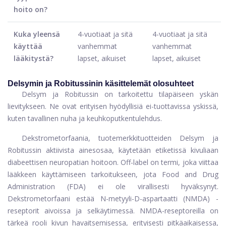
hoito on?
Kuka yleensä
4-vuotiaat ja sitä
4-vuotiaat ja sitä
käyttää
vanhemmat
vanhemmat
lääkitystä?
lapset, aikuiset
lapset, aikuiset
Delsymin ja Robitussinin käsittelemät olosuhteet
Delsym ja Robitussin on tarkoitettu tilapäiseen yskän
lievitykseen. Ne ovat erityisen hyödyllisiä ei-tuottavissa yskissä,
kuten tavallinen nuha ja keuhkoputkentulehdus.
Dekstrometorfaania, tuotemerkkituotteiden Delsym ja
Robitussin aktiivista ainesosaa, käytetään etiketissä kivuliaan
diabeettisen neuropatian hoitoon. Off-label on termi, joka viittaa
lääkkeen käyttämiseen tarkoitukseen, jota Food and Drug
Administration (FDA) ei ole virallisesti hyväksynyt.
Dekstrometorfaani estää N-metyyli-D-aspartaatti (NMDA) -
reseptorit aivoissa ja selkäytimessä. NMDA-reseptoreilla on
tärkeä rooli kivun havaitsemisessa, erityisesti pitkäaikaisessa,