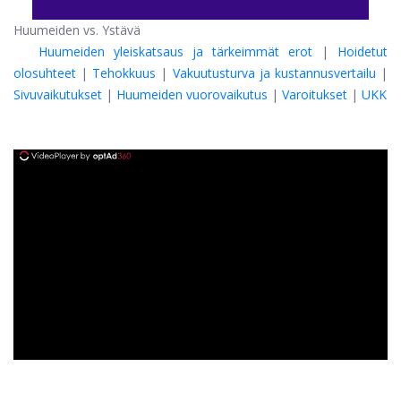
Huumeiden vs. Ystävä
Huumeiden yleiskatsaus ja tärkeimmät erot
|
Hoidetut
olosuhteet
|
Tehokkuus
|
Vakuutusturva ja kustannusvertailu
|
Sivuvaikutukset
|
Huumeiden vuorovaikutus
|
Varoitukset
|
UKK
ad