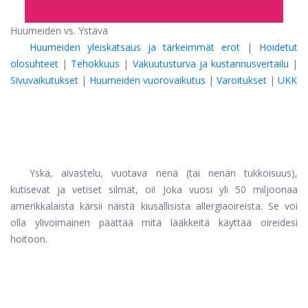
Huumeiden vs. Ystävä
Huumeiden yleiskatsaus ja tärkeimmät erot
|
Hoidetut
olosuhteet
|
Tehokkuus
|
Vakuutusturva ja kustannusvertailu
|
Sivuvaikutukset
|
Huumeiden vuorovaikutus
|
Varoitukset
|
UKK
Yskä, aivastelu, vuotava nenä (tai nenän tukkoisuus),
kutisevat ja vetiset silmät, oi! Joka vuosi yli 50 miljoonaa
amerikkalaista kärsii näistä kiusallisista allergiaoireista. Se voi
olla ylivoimainen päättää mitä lääkkeitä käyttää oireidesi
hoitoon.