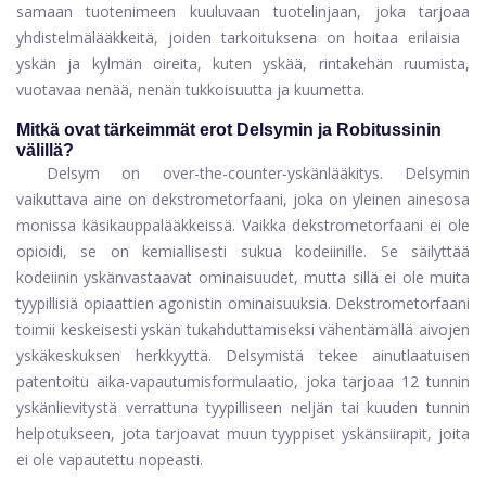
samaan tuotenimeen kuuluvaan tuotelinjaan, joka tarjoaa
yhdistelmälääkkeitä, joiden tarkoituksena on hoitaa erilaisia ​​
yskän ja kylmän oireita, kuten yskää, rintakehän ruumista,
vuotavaa nenää, nenän tukkoisuutta ja kuumetta.
Mitkä ovat tärkeimmät erot Delsymin ja Robitussinin
välillä?
Delsym on over-the-counter-yskänlääkitys. Delsymin
vaikuttava aine on dekstrometorfaani, joka on yleinen ainesosa
monissa käsikauppalääkkeissä. Vaikka dekstrometorfaani ei ole
opioidi, se on kemiallisesti sukua kodeiinille. Se säilyttää
kodeiinin yskänvastaavat ominaisuudet, mutta sillä ei ole muita
tyypillisiä opiaattien agonistin ominaisuuksia. Dekstrometorfaani
toimii keskeisesti yskän tukahduttamiseksi vähentämällä aivojen
yskäkeskuksen herkkyyttä. Delsymistä tekee ainutlaatuisen
patentoitu aika-vapautumisformulaatio, joka tarjoaa 12 tunnin
yskänlievitystä verrattuna tyypilliseen neljän tai kuuden tunnin
helpotukseen, jota tarjoavat muun tyyppiset yskänsiirapit, joita
ei ole vapautettu nopeasti.