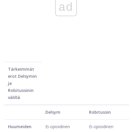
ad
Tärkeimmät
erot Delsymin
ja
Robitussinin
välillä
Delsym
Robitussin
Huumeiden
Ei-opioidinen
Ei-opioidinen