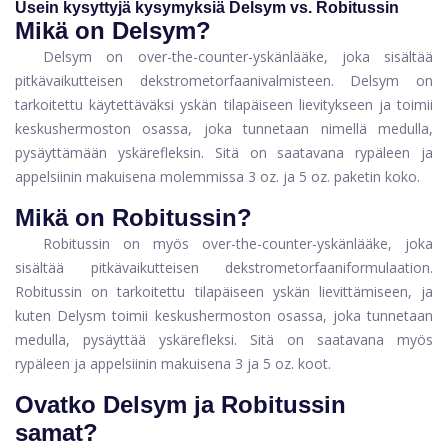
Usein kysyttyjä kysymyksiä Delsym vs. Robitussin
Mikä on Delsym?
Delsym on over-the-counter-yskänlääke, joka sisältää
pitkävaikutteisen dekstrometorfaanivalmisteen. Delsym on
tarkoitettu käytettäväksi yskän tilapäiseen lievitykseen ja toimii
keskushermoston osassa, joka tunnetaan nimellä medulla,
pysäyttämään yskärefleksin. Sitä on saatavana rypäleen ja
appelsiinin makuisena molemmissa 3 oz. ja 5 oz. paketin koko.
Mikä on Robitussin?
Robitussin on myös over-the-counter-yskänlääke, joka
sisältää pitkävaikutteisen dekstrometorfaaniformulaation.
Robitussin on tarkoitettu tilapäiseen yskän lievittämiseen, ja
kuten Delysm toimii keskushermoston osassa, joka tunnetaan
medulla, pysäyttää yskärefleksi. Sitä on saatavana myös
rypäleen ja appelsiinin makuisena 3 ja 5 oz. koot.
Ovatko Delsym ja Robitussin
samat?