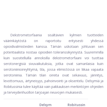
Dekstrometorfaania sisältävien kylmien tuotteiden
väärinkäytöstä on raportoitu erityisesti yhdessä
opioidivalmisteiden kanssa. Tämän uskotaan johtuvan sen
potentiaalista nostaa opioidien toleranssikynnystä. Suuremmilla
kuin suositelluilla annoksilla dekstrometorfaani voi tuottaa
serotonergisiä sivuvaikutuksia, jotka ovat samanlaisia ​​kuin
serotoniinioireyhtymä, tila, jossa elimistössä on liikaa vapaata
serotoniinia. Tämän tilan oireita ovat sekavuus, jännitys,
levottomuus, ärtyneisyys, pahoinvointi ja oksentelu. Delsymiä ja
Robitussinia tulee käyttää vain pakkauksen merkintöjen ohjeiden
ja terveydenhuollon tarjoajan neuvojen mukaisesti.
Delsym
Robitussin