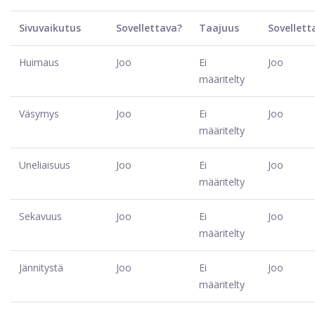
Sivuvaikutus
Sovellettava?
Taajuus
Sovellett
Huimaus
Joo
Ei
Joo
määritelty
Väsymys
Joo
Ei
Joo
määritelty
Uneliaisuus
Joo
Ei
Joo
määritelty
Sekavuus
Joo
Ei
Joo
määritelty
Jännitystä
Joo
Ei
Joo
määritelty