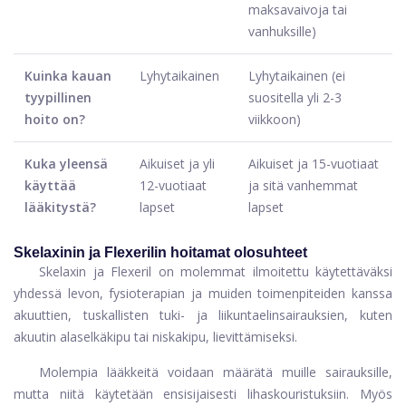
maksavaivoja tai
vanhuksille)
Kuinka kauan
Lyhytaikainen
Lyhytaikainen (ei
tyypillinen
suositella yli 2-3
hoito on?
viikkoon)
Kuka yleensä
Aikuiset ja yli
Aikuiset ja 15-vuotiaat
käyttää
12-vuotiaat
ja sitä vanhemmat
lääkitystä?
lapset
lapset
Skelaxinin ja Flexerilin hoitamat olosuhteet
Skelaxin ja Flexeril on molemmat ilmoitettu käytettäväksi
yhdessä levon, fysioterapian ja muiden toimenpiteiden kanssa
akuuttien, tuskallisten tuki- ja liikuntaelinsairauksien, kuten
akuutin alaselkäkipu tai niskakipu, lievittämiseksi.
Molempia lääkkeitä voidaan määrätä muille sairauksille,
mutta niitä käytetään ensisijaisesti lihaskouristuksiin. Myös