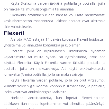
Käytä Skelaxinia varoen iäkkäillä potilailla ja potilailla, joilla
on maksa- tai munuaisongelmia tai anemiaa.
Skelaxinin ottaminen ruoan kanssa voi lisätä merkittävästi
keskushermoston masennusta. Iäkkäät potilaat ovat alttiimpia
tälle vaikutukselle.
Flexeril
Älä ota MAO-estäjää 14 päivän kuluessa Flexeril-hoidosta -
yhdistelmä voi aiheuttaa kohtauksia ja kuoleman.
Potilaat, joilla on kilpirauhasen liikatoiminta, sydämen
vajaatoiminta tai muita sydän- tai rytmihäiriöitä, eivät saa
käyttää Flexerilia. Käytä Flexerilia varoen iäkkäillä potilailla ja
potilailla, joilla on maksavaivoja. Älä käytä pitkävaikutteista
lomaketta (Amrix) potilailla, joilla on maksavaivoja.
Käytä Flexerilia varoen potilaille, joilla on ollut virtsaumpi,
kulmakerroksen glaukooma, kohonnut silmänpaine, ja potilailla,
jotka käyttävät antikolinergisiä lääkkeitä.
Harkitse vieroitusoireita, kun lopetat Flexeril-hoidon.
Lääkkeen liian nopea lopettaminen voi aiheuttaa päänsärkyä,