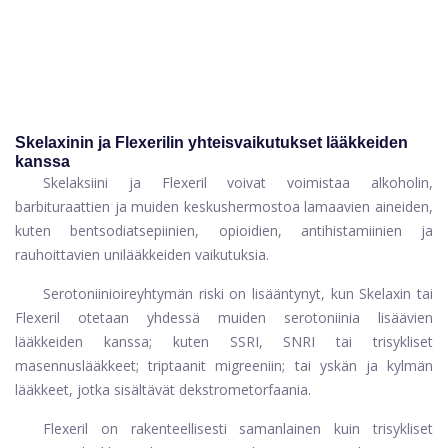
Skelaxinin ja Flexerilin yhteisvaikutukset lääkkeiden
kanssa
Skelaksiini ja Flexeril voivat voimistaa alkoholin,
barbituraattien ja muiden keskushermostoa lamaavien aineiden,
kuten bentsodiatsepiinien, opioidien, antihistamiinien ja
rauhoittavien unilääkkeiden vaikutuksia.
Serotoniinioireyhtymän riski on lisääntynyt, kun Skelaxin tai
Flexeril otetaan yhdessä muiden serotoniinia lisäävien
lääkkeiden kanssa; kuten SSRI, SNRI tai trisykliset
masennuslääkkeet; triptaanit migreeniin; tai yskän ja kylmän
lääkkeet, jotka sisältävät dekstrometorfaania.
Flexeril on rakenteellisesti samanlainen kuin trisykliset