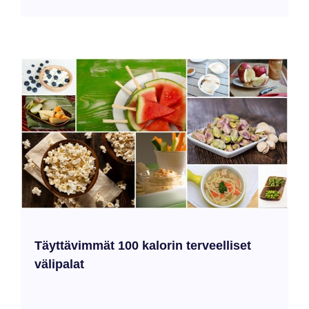
Trulance ja Linzess toimivat guanylaattisyklaasi-C-reseptorien
agonisteina suolistossa. Tämä puolestaan ​​lisää
nestekuormitusta, pehmentää jakkaran tekstuureja ja
nopeuttaa ruoan kuljettamista.
ad