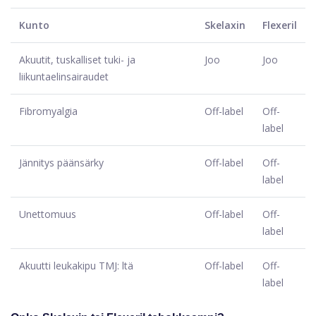
Kunto
Skelaxin
Flexeril
Akuutit, tuskalliset tuki- ja
Joo
Joo
liikuntaelinsairaudet
Fibromyalgia
Off-label
Off-
label
Jännitys päänsärky
Off-label
Off-
label
Unettomuus
Off-label
Off-
label
Akuutti leukakipu TMJ: ltä
Off-label
Off-
label