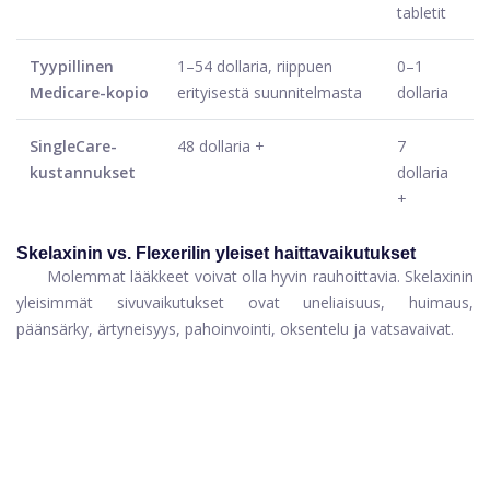
tabletit
Tyypillinen
1–54 dollaria, riippuen
0–1
Medicare-kopio
erityisestä suunnitelmasta
dollaria
SingleCare-
48 dollaria +
7
kustannukset
dollaria
+
Skelaxinin vs. Flexerilin yleiset haittavaikutukset
Molemmat lääkkeet voivat olla hyvin rauhoittavia. Skelaxinin
yleisimmät sivuvaikutukset ovat uneliaisuus, huimaus,
päänsärky, ärtyneisyys, pahoinvointi, oksentelu ja vatsavaivat.