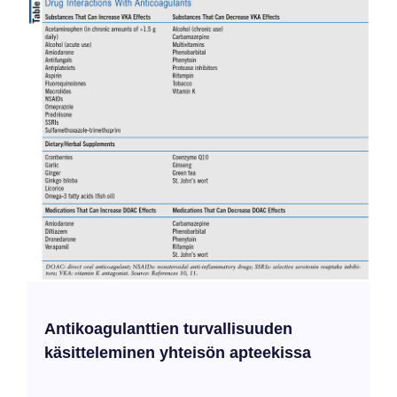
Linzess: Erot, yhtäläisyydet ja mikä on sinulle parempi
Trulance vs. Linzess: Erot,
yhtäläisyydet ja mikä on sinulle
parempi
Lääke vs. Ystävä
Huumeiden yleiskatsaus ja tärkeimmät erot
|
Hoidetut
olosuhteet
|
Tehokkuus
|
Vakuutusturva ja kustannusvertailu
|
Sivuvaikutukset
|
Huumeiden vuorovaikutus
|
Varoitukset
|
UKK
Trulance (plekanatidi) ja Linzess (linaklotidi) ovat kaksi
lääkettä, joita voidaan käyttää ärtyvän suolen oireyhtymän (IBS)
hoitoon. Molemmat näistä lääkkeistä edistävät suolen liikettä
lisäämällä nesteen määrää suolistossa. Biokemiallisella tasolla