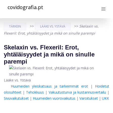
covidografia.pt
>>
>>
Skelaxin vs.
TÄRKEIN
LÄÄKE VS. YSTÄVÄ
Flexeril: Erot, yhtäläisyydet ja mikä on sinulle parempi
Skelaxin vs. Flexeril: Erot,
yhtäläisyydet ja mikä on sinulle
parempi
Lääke vs. Ystävä
Huumeiden yleiskatsaus ja tärkeimmät erot
|
Hoidetut
olosuhteet
|
Tehokkuus
|
Vakuutusturva ja kustannusvertailu
|
Sivuvaikutukset
|
Huumeiden vuorovaikutus
|
Varoitukset
|
UKK