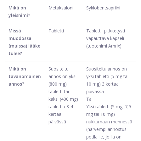
Mikä on
Metaksaloni
Syklobentsapriini
yleisnimi?
Missä
Tabletti
Tabletti, pitkitetysti
muodossa
vapauttava kapseli
(muissa) lääke
(tuotenimi Amrix)
tulee?
Mikä on
Suositeltu
Suositeltu annos on
tavanomainen
annos on yksi
yksi tabletti (5 mg tai
annos?
(800 mg)
10 mg) 3 kertaa
tabletti tai
päivässä
kaksi (400 mg)
Tai
tablettia 3-4
Yksi tabletti (5 mg, 7,5
kertaa
mg tai 10 mg)
päivässä
nukkumaan mennessä
(harvempi annostus
potilaille, joilla on