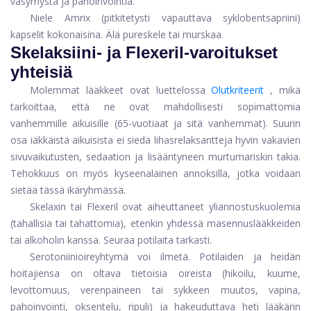
väsymystä ja pahoinvointia.
Niele Amrix (pitkitetysti vapauttava syklobentsapriini)
kapselit kokonaisina. Älä pureskele tai murskaa.
Skelaksiini- ja Flexeril-varoitukset
yhteisiä
Molemmat lääkkeet ovat luettelossa
Olutkriteerit
, mikä
tarkoittaa, että ne ovat mahdollisesti sopimattomia
vanhemmille aikuisille (65-vuotiaat ja sitä vanhemmat). Suurin
osa iäkkäistä aikuisista ei siedä lihasrelaksantteja hyvin vakavien
sivuvaikutusten, sedaation ja lisääntyneen murtumariskin takia.
Tehokkuus on myös kyseenalainen annoksilla, jotka voidaan
sietää tässä ikäryhmässä.
Skelaxin tai Flexeril ovat aiheuttaneet yliannostuskuolemia
(tahallisia tai tahattomia), etenkin yhdessä masennuslääkkeiden
tai alkoholin kanssa. Seuraa potilaita tarkasti.
Serotoniinioireyhtymä voi ilmetä. Potilaiden ja heidän
hoitajiensa on oltava tietoisia oireista (hikoilu, kuume,
levottomuus, verenpaineen tai sykkeen muutos, vapina,
pahoinvointi, oksentelu, ripuli) ja hakeuduttava heti lääkärin