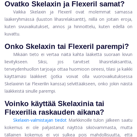
Ovatko Skelaxin ja Flexeril samat?
Vaikka Skelaxin ja Flexeril ovat molemmat samassa
lääkeryhmässä (luuston lihasrelaksantit), niillä on joitain eroja,
kuten sivuvaikutukset, annos ja hinnoittelu, kuten edellä on
kuvattu.
Onko Skelaxin tai Flexeril parempi?
Mikään tieto ei vertaa näitä kahta lääkettä suoraan kivun
lievitykseen. Siksi, jos tarvitset lihasrelaksanttia,
terveydenhuollon tarjoaja ottaa huomioon oireesi, tilasi ja kaikki
käyttämäsi lääkkeet (jotka voivat olla vuorovaikutuksessa
Skelaxinin tai Flexerilin kanssa) selvittääkseen, onko jokin näistä
lääkkeistä sinulle parempi.
Voinko käyttää Skelaxinia tai
Flexerilia raskauden aikana?
Skelaxin-valmistajan tiedot
Markkinoille tulon jälkeen saatu
kokemus ei ole paljastanut näyttöä sikiövammasta, mutta
tällainen kokemus ei voi sulkea pois mahdollisuutta, että