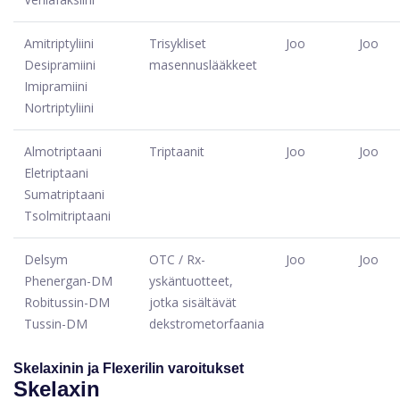
Amitriptyliini
Trisykliset
Joo
Joo
Desipramiini
masennuslääkkeet
Imipramiini
Nortriptyliini
Almotriptaani
Triptaanit
Joo
Joo
Eletriptaani
Sumatriptaani
Tsolmitriptaani
Delsym
OTC / Rx-
Joo
Joo
Phenergan-DM
yskäntuotteet,
Robitussin-DM
jotka sisältävät
Tussin-DM
dekstrometorfaania
Skelaxinin ja Flexerilin varoitukset
Skelaxin