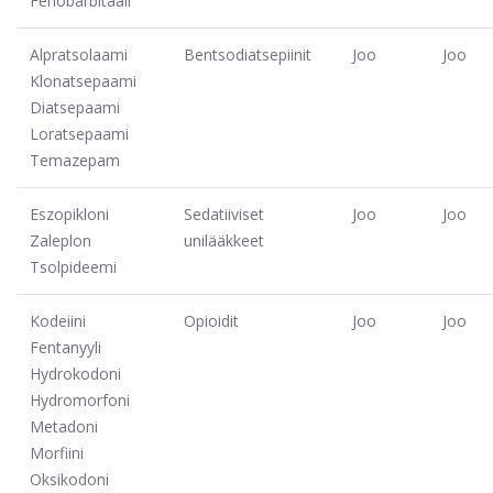
Fenobarbitaali
Alpratsolaami
Bentsodiatsepiinit
Joo
Joo
Klonatsepaami
Diatsepaami
Loratsepaami
Temazepam
Eszopikloni
Sedatiiviset
Joo
Joo
Zaleplon
unilääkkeet
Tsolpideemi
Kodeiini
Opioidit
Joo
Joo
Fentanyyli
Hydrokodoni
Hydromorfoni
Metadoni
Morfiini
Oksikodoni