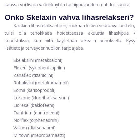
kanssa voi lisätä väärinkäytön tai riippuvuuden mahdollisuutta.
Onko Skelaxin vahva lihasrelakseri?
Kaikkien lihasrelaksanttien, mukaan lukien seuraava luettelo,
tulisi olla tehokkaita hoidettaessa akuuttia lihaskipua /
kouristuksia, kun niitä käytetään oikealla annoksella. Kysy
lisätietoja terveydenhuollon tarjoajalta.
Skelaksiini (metaksaloni)
Flexeril (syklobentsapriini)
Zanaflex (tizanidiini)
Robaksiini (metokarbamoli)
Soma (karisoprodoli)
Lorzone (klooritsoksatsoni)
Lioresal (baklofeeni)
Dantrium (dantroleeni)
Norflex (orphenadriini)
Valium (diatsepaami)
Miltown (meprobamaatti)