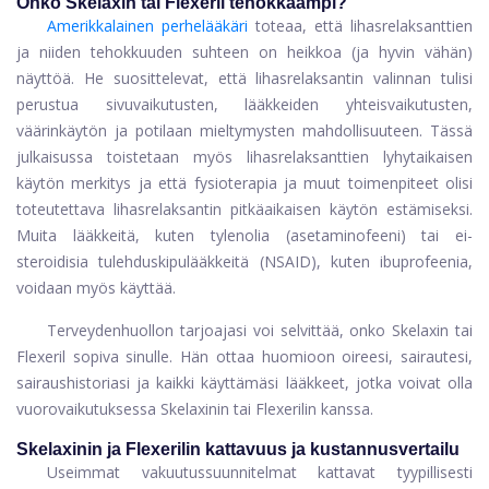
Onko Skelaxin tai Flexeril tehokkaampi?
Amerikkalainen perhelääkäri
toteaa, että lihasrelaksanttien
ja niiden tehokkuuden suhteen on heikkoa (ja hyvin vähän)
näyttöä. He suosittelevat, että lihasrelaksantin valinnan tulisi
perustua sivuvaikutusten, lääkkeiden yhteisvaikutusten,
väärinkäytön ja potilaan mieltymysten mahdollisuuteen. Tässä
julkaisussa toistetaan myös lihasrelaksanttien lyhytaikaisen
käytön merkitys ja että fysioterapia ja muut toimenpiteet olisi
toteutettava lihasrelaksantin pitkäaikaisen käytön estämiseksi.
Muita lääkkeitä, kuten tylenolia (asetaminofeeni) tai ei-
steroidisia tulehduskipulääkkeitä (NSAID), kuten ibuprofeenia,
voidaan myös käyttää.
Terveydenhuollon tarjoajasi voi selvittää, onko Skelaxin tai
Flexeril sopiva sinulle. Hän ottaa huomioon oireesi, sairautesi,
sairaushistoriasi ja kaikki käyttämäsi lääkkeet, jotka voivat olla
vuorovaikutuksessa Skelaxinin tai Flexerilin kanssa.
Skelaxinin ja Flexerilin kattavuus ja kustannusvertailu
Useimmat vakuutussuunnitelmat kattavat tyypillisesti