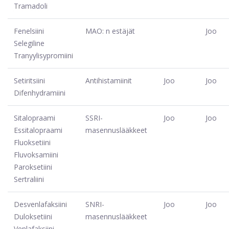
Tramadoli
Fenelsiini
MAO: n estäjät
Joo
Selegiline
Tranyylisypromiini
Setiritsiini
Antihistamiinit
Joo
Joo
Difenhydramiini
Sitalopraami
SSRI-
Joo
Joo
Essitalopraami
masennuslääkkeet
Fluoksetiini
Fluvoksamiini
Paroksetiini
Sertraliini
Desvenlafaksiini
SNRI-
Joo
Joo
Duloksetiini
masennuslääkkeet
Venlafaksiini