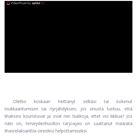
ad
Oletko koskaan heittänyt selkäsi tai kokenut
loukkaantumisen tai nyrjähdyksen, jos sinusta tuntuu, että
lihaksesi kouristuvat ja ovat niin tiukkoja, ettet voi liikkua? Jos
näin on, terveydenhuollon tarjoajasi on saattanut määrätä
lihasrelaksanttia oireidesi helpottamiseksi.