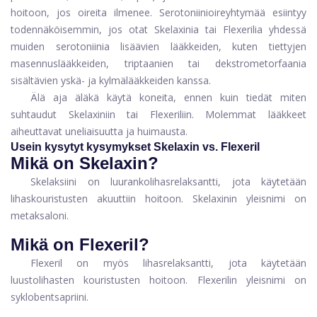
hoitoon, jos oireita ilmenee. Serotoniinioireyhtymää esiintyy
todennäköisemmin, jos otat Skelaxinia tai Flexerilia yhdessä
muiden serotoniinia lisäävien lääkkeiden, kuten tiettyjen
masennuslääkkeiden, triptaanien tai dekstrometorfaania
sisältävien yskä- ja kylmälääkkeiden kanssa.
Älä aja äläkä käytä koneita, ennen kuin tiedät miten
suhtaudut Skelaxiniin tai Flexeriliin. Molemmat lääkkeet
aiheuttavat uneliaisuutta ja huimausta.
Usein kysytyt kysymykset Skelaxin vs. Flexeril
Mikä on Skelaxin?
Skelaksiini on luurankolihasrelaksantti, jota käytetään
lihaskouristusten akuuttiin hoitoon. Skelaxinin yleisnimi on
metaksaloni.
Mikä on Flexeril?
Flexeril on myös lihasrelaksantti, jota käytetään
luustolihasten kouristusten hoitoon. Flexerilin yleisnimi on
syklobentsapriini.