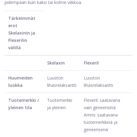
pidempään kuin kaksi tai kolme viikkoa.
Tärkeimmät
erot
Skelaxinin ja
Flexerilin
välillä
Skelaxin
Flexeril
Huumeiden
Luuston
Luuston
luokka
lihasrelaksantti
lihasrelaksantti
Tuotemerkki /
Tuotemerkki
Flexeril: saatavana
yleinen tila
ja yleinen
vain geneerisinä
Amrix: saatavana
tuotemerkkinä ja
geneerisenä