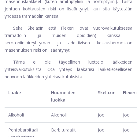
masennuslääkkeet (kuten amitriptyliini ja nortriptyliini). Tästä
johtuen kohtausten riski on lisääntynyt, kun sitä käytetään
yhdessä tramadolin kanssa.
Sekä Skelaxin että Flexeril ovat vuorovaikutuksessa
tramadolin (ja muiden opioidien) kanssa -
serotoniinioireyhtymän ja additiivisen keskushermoston
masennuksen riski on lisääntynyt.
Tämä ei ole täydellinen luettelo lääkkeiden
yhteisvaikutuksista. Ota yhteys lääkäriisi lääketieteelliseen
neuvoon lääkkeiden yhteisvaikutuksista.
Lääke
Huumeiden
Skelaxin
Flexeri
luokka
Alkoholi
Alkoholi
Joo
Joo
Pentobarbitaali
Barbituraatit
Joo
Joo