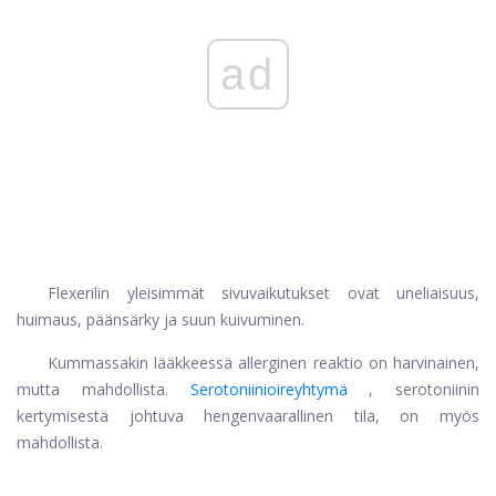
ad
Flexerilin yleisimmät sivuvaikutukset ovat uneliaisuus,
huimaus, päänsärky ja suun kuivuminen.
Kummassakin lääkkeessä allerginen reaktio on harvinainen,
mutta mahdollista.
Serotoniinioireyhtymä
, serotoniinin
kertymisestä johtuva hengenvaarallinen tila, on myös
mahdollista.