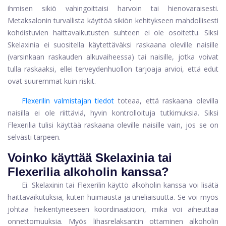
ihmisen sikiö vahingoittaisi harvoin tai hienovaraisesti.
Metaksalonin turvallista käyttöä sikiön kehitykseen mahdollisesti
kohdistuvien haittavaikutusten suhteen ei ole osoitettu. Siksi
Skelaxinia ei suositella käytettäväksi raskaana oleville naisille
(varsinkaan raskauden alkuvaiheessa) tai naisille, jotka voivat
tulla raskaaksi, ellei terveydenhuollon tarjoaja arvioi, että edut
ovat suuremmat kuin riskit.
Flexerilin valmistajan tiedot
toteaa, että raskaana olevilla
naisilla ei ole riittäviä, hyvin kontrolloituja tutkimuksia. Siksi
Flexerilia tulisi käyttää raskaana oleville naisille vain, jos se on
selvästi tarpeen.
Voinko käyttää Skelaxinia tai
Flexerilia alkoholin kanssa?
Ei. Skelaxinin tai Flexerilin käyttö alkoholin kanssa voi lisätä
haittavaikutuksia, kuten huimausta ja uneliaisuutta. Se voi myös
johtaa heikentyneeseen koordinaatioon, mikä voi aiheuttaa
onnettomuuksia. Myös lihasrelaksantin ottaminen alkoholin