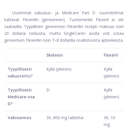
Useimmat vakuutus- ja Medicare Part D -suunnitelmat
kattavat Flexerilin (geneerinen). Tuotemerkki Flexeril ei ole
saatavilla. Tyypillinen geneerisen Flexerilin resepti maksaa noin
20 dollaria taskusta, mutta SingleCaren avulla voit ostaa
geneerisen Flexerilin noin 7–8 dollarilla osallistuvista apteekeista.
Skelaxin
Flexeril
Tyypillisesti
Kyllä (yleinen)
Kyllä
vakuutettu?
(yleinen)
Tyypillisesti
Ei
Kyllä
Medicare-osa
(yleinen)
D?
Vakioannos
30, 800 mg tablettia
30, 10
mg