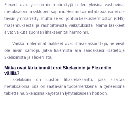
Flexeril ovat yleisimmin määrättyjä niiden yleisinä vastineina,
metaksaloni ja syklobentsapriini. Heidän toimintatapaansa ei ole
täysin ymmärretty, mutta se voi johtua keskushermoston (CNS)
masennuksesta ja rauhoittavista vaikutuksista. Nämä lääkkeet
eivät vaikuta suoraan lihakseen tai hermoihin.
Vaikka molemmat lääkkeet ovat lihasrelaksantteja, ne eivät
ole aivan samoja. Jatka lukemista alla saadaksesi lisätietoja
Skelaxinista ja Flexerilistä.
Mitkä ovat tärkeimmät erot Skelaxinin ja Flexerilin
välillä?
Skelaksiini on luuston lihasrelaksantti, joka sisältää
metaksalonia. Sitä on saatavana tuotemerkkeinä ja geneerisinä
tabletteina. Skelaxinia käytetään lyhytaikaiseen hoitoon.