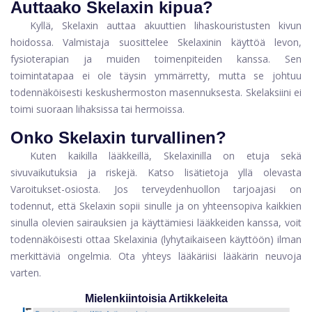
Auttaako Skelaxin kipua?
Kyllä, Skelaxin auttaa akuuttien lihaskouristusten kivun
hoidossa. Valmistaja suosittelee Skelaxinin käyttöä levon,
fysioterapian ja muiden toimenpiteiden kanssa. Sen
toimintatapaa ei ole täysin ymmärretty, mutta se johtuu
todennäköisesti keskushermoston masennuksesta. Skelaksiini ei
toimi suoraan lihaksissa tai hermoissa.
Onko Skelaxin turvallinen?
Kuten kaikilla lääkkeillä, Skelaxinilla on etuja sekä
sivuvaikutuksia ja riskejä. Katso lisätietoja yllä olevasta
Varoitukset-osiosta. Jos terveydenhuollon tarjoajasi on
todennut, että Skelaxin sopii sinulle ja on yhteensopiva kaikkien
sinulla olevien sairauksien ja käyttämiesi lääkkeiden kanssa, voit
todennäköisesti ottaa Skelaxinia (lyhytaikaiseen käyttöön) ilman
merkittäviä ongelmia. Ota yhteys lääkäriisi lääkärin neuvoja
varten.
>>
>>
Trulance vs.
TÄRKEIN
LÄÄKE VS. YSTÄVÄ