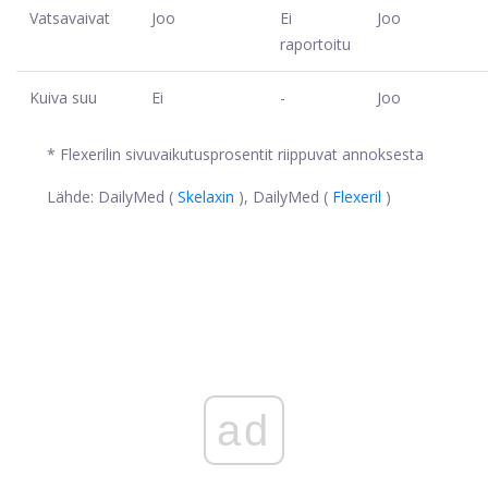
Vatsavaivat
Joo
Ei
Joo
raportoitu
Kuiva suu
Ei
-
Joo
* Flexerilin sivuvaikutusprosentit riippuvat annoksesta
Lähde: DailyMed (
Skelaxin
), DailyMed (
Flexeril
)
ad