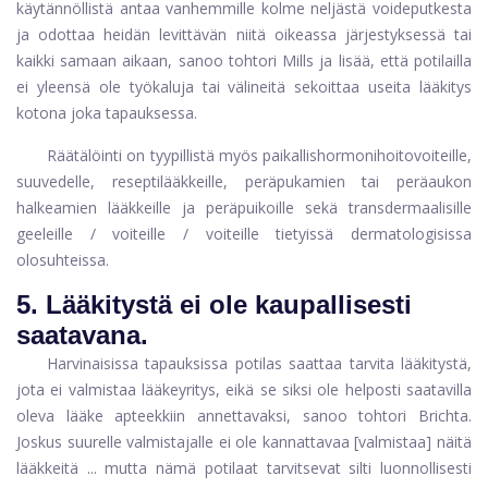
käytännöllistä antaa vanhemmille kolme neljästä voideputkesta
ja odottaa heidän levittävän niitä oikeassa järjestyksessä tai
kaikki samaan aikaan, sanoo tohtori Mills ja lisää, että potilailla
ei yleensä ole työkaluja tai välineitä sekoittaa useita lääkitys
kotona joka tapauksessa.
Räätälöinti on tyypillistä myös paikallishormonihoitovoiteille,
suuvedelle, reseptilääkkeille, peräpukamien tai peräaukon
halkeamien lääkkeille ja peräpuikoille sekä transdermaalisille
geeleille / voiteille / voiteille tietyissä dermatologisissa
olosuhteissa.
5.
Lääkitystä ei ole kaupallisesti
saatavana.
Harvinaisissa tapauksissa potilas saattaa tarvita lääkitystä,
jota ei valmistaa lääkeyritys, eikä se siksi ole helposti saatavilla
oleva lääke apteekkiin annettavaksi, sanoo tohtori Brichta.
Joskus suurelle valmistajalle ei ole kannattavaa [valmistaa] näitä
lääkkeitä ... mutta nämä potilaat tarvitsevat silti luonnollisesti