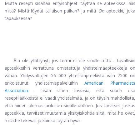
Mutta resepti sisältää erityisohjeet: täyttää se apteekissa. Siis
mitä? Mistä löydät tällaisen paikan? Ja mitä
On
apteekki, joka
tapauksessa?
Älä ole yllättynyt, jos termi ei ole sinulle tuttu - tavallisiin
apteekkeihin verrattuna omistettuja yhdistelmäapteekkeja on
vähän. Yhdysvaltojen 56 000 yhteisöapteekista vain 7500 on
erikoistunut yhdistämispalveluihin
American Pharmacists
Association
. Lisää siihen tosiasia, että suurin osa
reseptilääkkeistä ei vaadi yhdistelmää, ja on täysin mahdollista,
että niiden olemassaolo on sinulle uutinen. Jos tarvitset joskus
apteekkia, tarvitset muutamia yksityiskohtia siitä, mitä he ovat,
mitä he tekevät ja kuinka löytää hyvä.