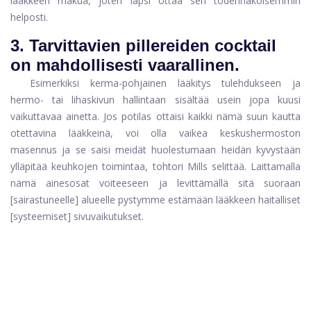
lääkkeen makua, joten lapsi ottaa sen todennäköisemmin
helposti.
3.
Tarvittavien pillereiden cocktail
on mahdollisesti vaarallinen.
Esimerkiksi kerma-pohjainen lääkitys tulehdukseen ja
hermo- tai lihaskivun hallintaan sisältää usein jopa kuusi
vaikuttavaa ainetta. Jos potilas ottaisi kaikki nämä suun kautta
otettavina lääkkeinä, voi olla vaikea keskushermoston
masennus ja se saisi meidät huolestumaan heidän kyvystään
ylläpitää keuhkojen toimintaa, tohtori Mills selittää. Laittamalla
nämä ainesosat voiteeseen ja levittämällä sitä suoraan
[sairastuneelle] alueelle pystymme estämään lääkkeen haitalliset
[systeemiset] sivuvaikutukset.