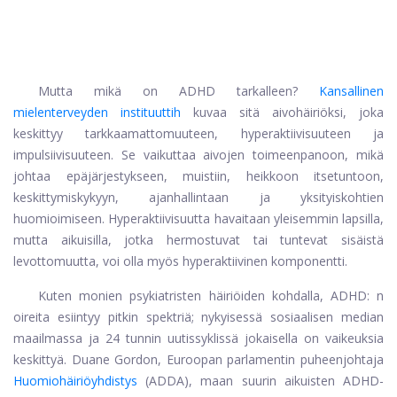
Mutta mikä on ADHD tarkalleen?
Kansallinen
mielenterveyden instituutti
h
kuvaa sitä aivohäiriöksi, joka
keskittyy tarkkaamattomuuteen, hyperaktiivisuuteen ja
impulsiivisuuteen. Se vaikuttaa aivojen toimeenpanoon, mikä
johtaa epäjärjestykseen, muistiin, heikkoon itsetuntoon,
keskittymiskykyyn, ajanhallintaan ja yksityiskohtien
huomioimiseen. Hyperaktiivisuutta havaitaan yleisemmin lapsilla,
mutta aikuisilla, jotka hermostuvat tai tuntevat sisäistä
levottomuutta, voi olla myös hyperaktiivinen komponentti.
Kuten monien psykiatristen häiriöiden kohdalla, ADHD: n
oireita esiintyy pitkin spektriä; nykyisessä sosiaalisen median
maailmassa ja 24 tunnin uutissyklissä jokaisella on vaikeuksia
keskittyä. Duane Gordon, Euroopan parlamentin puheenjohtaja
Huomiohäiriöyhdistys
(ADDA), maan suurin aikuisten ADHD-