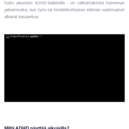
hoito aikuisten ADHD-lääkkeillä - on välttämätöntä toiminnan
jatkamiseksi, kun työn tai henkilökohtaisen elämän vaatimukset
alkavat kasaantua.
ad
Miltä ADHD näyttää aikuisilla?