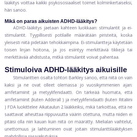
lääkitys voittaa kaikki psykososiaaliset toimet kolminkertaiseksi,
hän sanoo.
Mikä on paras aikuisten ADHD-lääkitys?
ADHD-lääkitys jaetaan kahteen luokkaan: stimulantit ja ei-
stimulantit. Tyypillisesti potilaille määrätään piristeitä, koska
yleisesti niitä pidetään tehokkaimpina. Ei-stimulantteja käytetään
toisen linjan hoitona, ja jos esiintyy merkittäviä tikkejä tai
merkittävää ahdistusta, mitkä stimulantit voivat pahentaa.
Stimuloiva ADHD-lääkitys aikuisille
Stimulanttien osalta tohtori Barkley sanoo, että niitä on vain
kaksi ja ne ovat olleet olemassa jo vuosikymmenien ajan:
amfetamiinit ja metyylifenidaatti. On tärkeää huomata, että
amfetamiinit (kuten
Adderall
) ja metyylifenidaatti (kuten
Ritaliini
) FDA luokittelee Aikataulun 2 lääkkeiksi, mikä tarkoittaa, että ne
saattavat aiheuttaa riippuvuutta väärin otettuna, mutta niiden ei
pitäisi olla niin kauan kuin niitä on määrätty. Mielialan vaihtelut,
unettomuus ja laihtuminen ovat joitain stimulanttilääkityksen
mahdollisia sivuvaikutuksia.