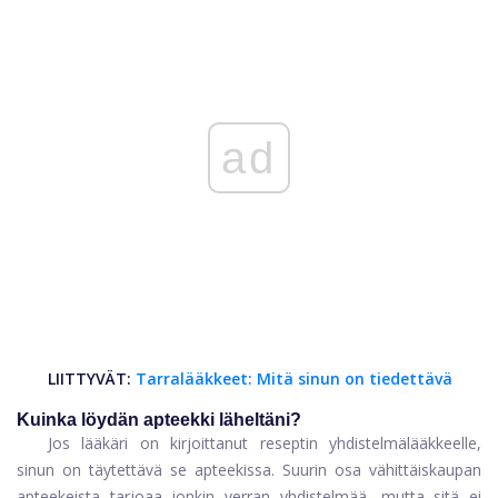
ad
LIITTYVÄT:
Tarralääkkeet: Mitä sinun on tiedettävä
Kuinka löydän apteekki läheltäni?
Jos lääkäri on kirjoittanut reseptin yhdistelmälääkkeelle,
sinun on täytettävä se apteekissa. Suurin osa vähittäiskaupan
apteekeista tarjoaa jonkin verran yhdistelmää, mutta sitä ei