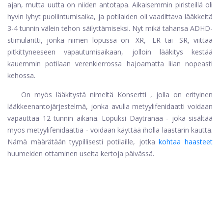
ajan, mutta uutta on niiden antotapa. Aikaisemmin piristeillä oli
hyvin lyhyt puoliintumisaika, ja potilaiden oli vaadittava lääkkeitä
3-4 tunnin välein tehon säilyttämiseksi. Nyt mikä tahansa ADHD-
stimulantti, jonka nimen lopussa on -XR, -LR tai -SR, viittaa
pitkittyneeseen vapautumisaikaan, jolloin lääkitys kestää
kauemmin potilaan verenkierrossa hajoamatta liian nopeasti
kehossa.
On myös lääkitystä nimeltä
Konsertti
, jolla on erityinen
lääkkeenantojärjestelmä, jonka avulla metyylifenidaatti voidaan
vapauttaa 12 tunnin aikana. Lopuksi Daytranaa - joka sisältää
myös metyylifenidaattia - voidaan käyttää iholla laastarin kautta.
Nämä määrätään tyypillisesti potilaille, jotka
kohtaa haasteet
huumeiden ottaminen useita kertoja päivässä.