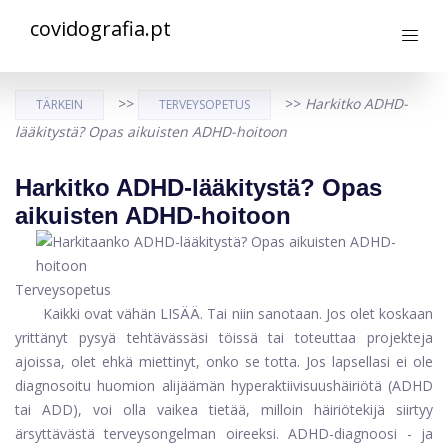
covidografia.pt
>>
>>
Harkitko ADHD-
TÄRKEIN
TERVEYSOPETUS
lääkitystä? Opas aikuisten ADHD-hoitoon
Harkitko ADHD-lääkitystä? Opas
aikuisten ADHD-hoitoon
Terveysopetus
Kaikki ovat vähän LISÄÄ. Tai niin sanotaan. Jos olet koskaan
yrittänyt pysyä tehtävässäsi töissä tai toteuttaa projekteja
ajoissa, olet ehkä miettinyt, onko se totta. Jos lapsellasi ei ole
diagnosoitu huomion alijäämän hyperaktiivisuushäiriötä (ADHD
tai ADD), voi olla vaikea tietää, milloin häiriötekijä siirtyy
ärsyttävästä terveysongelman oireeksi. ADHD-diagnoosi - ja