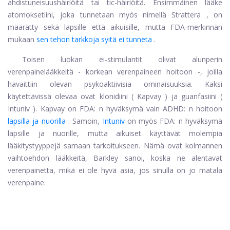
ahdistuneisuushäiriöitä tai tic-häiriöitä. Ensimmäinen lääke
atomoksetiini, joka tunnetaan myös nimellä
Strattera
, on
määrätty sekä lapsille että aikuisille, mutta FDA-merkinnän
mukaan
sen tehon tarkkoja syitä ei tunneta
.
Toisen luokan ei-stimulantit olivat alunperin
verenpainelääkkeitä - korkean verenpaineen hoitoon -, joilla
havaittiin olevan psykoaktiivisia ominaisuuksia. Kaksi
käytettävissä olevaa ovat
klonidiini
(
Kapvay
) ja
guanfasiini
(
Intuniv
). Kapvay on FDA: n hyväksymä vain ADHD: n hoitoon
lapsilla ja nuorilla
. Samoin,
Intuniv
on myös FDA: n hyväksymä
lapsille ja nuorille, mutta aikuiset käyttävät molempia
lääkitystyyppejä samaan tarkoitukseen. Nämä ovat kolmannen
vaihtoehdon lääkkeitä, Barkley sanoi, koska ne alentavat
verenpainetta, mikä ei ole hyvä asia, jos sinulla on jo matala
verenpaine.