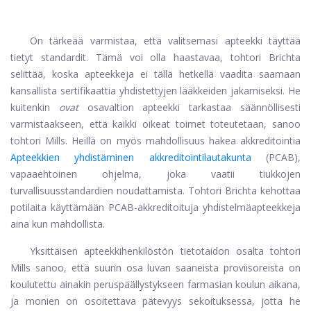
On tärkeää varmistaa, että valitsemasi apteekki täyttää
tietyt standardit. Tämä voi olla haastavaa, tohtori Brichta
selittää, koska apteekkeja ei tällä hetkellä vaadita saamaan
kansallista sertifikaattia yhdistettyjen lääkkeiden jakamiseksi. He
kuitenkin
ovat
osavaltion apteekki tarkastaa säännöllisesti
varmistaakseen, että kaikki oikeat toimet toteutetaan, sanoo
tohtori Mills. Heillä on myös mahdollisuus hakea akkreditointia
Apteekkien yhdistäminen akkreditointilautakunta
(PCAB),
vapaaehtoinen ohjelma, joka vaatii tiukkojen
turvallisuusstandardien noudattamista. Tohtori Brichta kehottaa
potilaita käyttämään PCAB-akkreditoituja yhdistelmäapteekkeja
aina kun mahdollista.
Yksittäisen apteekkihenkilöstön tietotaidon osalta tohtori
Mills sanoo, että suurin osa luvan saaneista proviisoreista on
koulutettu ainakin peruspäällystykseen farmasian koulun aikana,
ja monien on osoitettava pätevyys sekoituksessa, jotta he