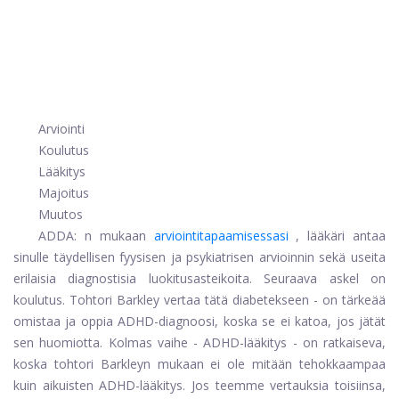
Arviointi
Koulutus
Lääkitys
Majoitus
Muutos
ADDA: n mukaan
arviointitapaamisessasi
, lääkäri antaa
sinulle täydellisen fyysisen ja psykiatrisen arvioinnin sekä useita
erilaisia ​​diagnostisia luokitusasteikoita. Seuraava askel on
koulutus. Tohtori Barkley vertaa tätä diabetekseen - on tärkeää
omistaa ja oppia ADHD-diagnoosi, koska se ei katoa, jos jätät
sen huomiotta. Kolmas vaihe - ADHD-lääkitys - on ratkaiseva,
koska tohtori Barkleyn mukaan ei ole mitään tehokkaampaa
kuin aikuisten ADHD-lääkitys. Jos teemme vertauksia toisiinsa,