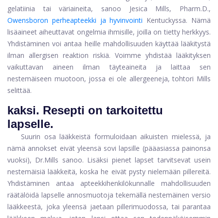
gelatiinia tai väriaineita, sanoo Jesica Mills, Pharm.D.,
Owensboron perheapteekki ja hyvinvointi
Kentuckyssa. Nämä
lisäaineet aiheuttavat ongelmia ihmisille, joilla on tietty herkkyys.
Yhdistäminen voi antaa heille mahdollisuuden käyttää lääkitystä
ilman allergisen reaktion riskiä. Voimme yhdistää lääkityksen
vaikuttavan aineen ilman täyteaineita ja laittaa sen
nestemäiseen muotoon, jossa ei ole allergeeneja, tohtori Mills
selittää.
kaksi.
Resepti on tarkoitettu
lapselle.
Suurin osa lääkkeistä formuloidaan aikuisten mielessä, ja
nämä annokset eivät yleensä sovi lapsille (pääasiassa painonsa
vuoksi), Dr.Mills sanoo. Lisäksi pienet lapset tarvitsevat usein
nestemäisiä lääkkeitä, koska he eivät pysty nielemään pillereitä.
Yhdistäminen antaa apteekkihenkilökunnalle mahdollisuuden
räätälöidä lapselle annosmuotoja tekemällä nestemäinen versio
lääkkeestä, joka yleensä jaetaan pillerimuodossa, tai parantaa