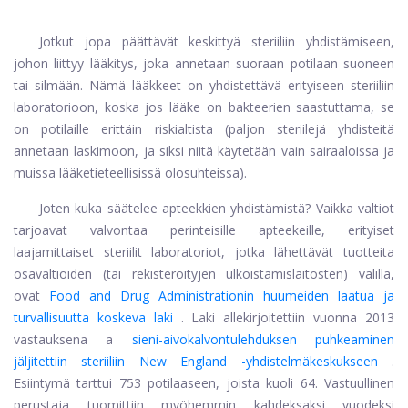
Jotkut jopa päättävät keskittyä steriiliin yhdistämiseen,
johon liittyy lääkitys, joka annetaan suoraan potilaan suoneen
tai silmään. Nämä lääkkeet on yhdistettävä erityiseen steriiliin
laboratorioon, koska jos lääke on bakteerien saastuttama, se
on potilaille erittäin riskialtista (paljon steriilejä yhdisteitä
annetaan laskimoon, ja siksi niitä käytetään vain sairaaloissa ja
muissa lääketieteellisissä olosuhteissa).
Joten kuka säätelee apteekkien yhdistämistä? Vaikka valtiot
tarjoavat valvontaa perinteisille apteekeille, erityiset
laajamittaiset steriilit laboratoriot, jotka lähettävät tuotteita
osavaltioiden (tai rekisteröityjen ulkoistamislaitosten) välillä,
ovat
Food and Drug Administrationin huumeiden laatua ja
turvallisuutta koskeva laki
. Laki allekirjoitettiin vuonna 2013
vastauksena a
sieni-aivokalvontulehduksen puhkeaminen
jäljitettiin steriiliin New England -yhdistelmäkeskukseen
.
Esiintymä tarttui 753 potilaaseen, joista kuoli 64. Vastuullinen
perustaja tuomittiin myöhemmin kahdeksaksi vuodeksi