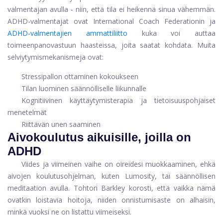
valmentajan avulla - niin, että tila ei heikennä sinua vähemmän.
ADHD-valmentajat ovat International Coach Federationin ja
ADHD-valmentajien ammattiliitto
kuka voi auttaa
toimeenpanovastuun haasteissa, joita saatat kohdata. Muita
selviytymismekanismeja ovat:
Stressipallon ottaminen kokoukseen
Tilan luominen säännölliselle liikunnalle
Kognitiivinen käyttäytymisterapia ja tietoisuuspohjaiset
menetelmät
Riittävän unen saaminen
Aivokoulutus aikuisille, joilla on
ADHD
Viides ja viimeinen vaihe on oireidesi muokkaaminen, ehkä
aivojen koulutusohjelman, kuten Lumosity, tai säännöllisen
meditaation avulla. Tohtori Barkley korosti, että vaikka nämä
ovatkin loistavia hoitoja, niiden onnistumisaste on alhaisin,
minkä vuoksi ne on listattu viimeiseksi.