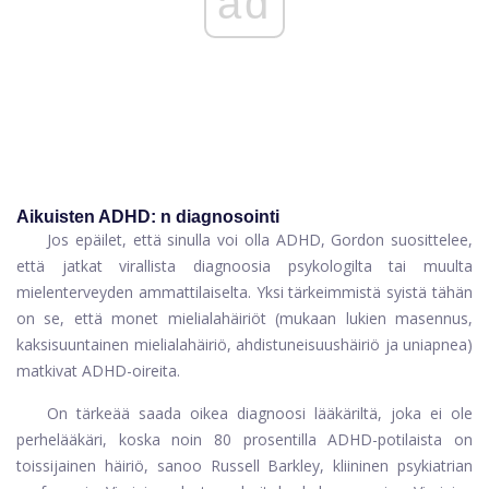
ad
Aikuisten ADHD: n diagnosointi
Jos epäilet, että sinulla voi olla ADHD, Gordon suosittelee,
että jatkat virallista diagnoosia psykologilta tai muulta
mielenterveyden ammattilaiselta. Yksi tärkeimmistä syistä tähän
on se, että monet mielialahäiriöt (mukaan lukien masennus,
kaksisuuntainen mielialahäiriö, ahdistuneisuushäiriö ja uniapnea)
matkivat ADHD-oireita.
On tärkeää saada oikea diagnoosi lääkäriltä, ​​joka ei ole
perhelääkäri, koska noin 80 prosentilla ADHD-potilaista on
toissijainen häiriö, sanoo Russell Barkley, kliininen psykiatrian