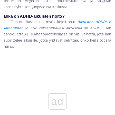
professori Virginian lasten hoitokeskuksessa ja Virginian
kansainyhteisön yliopistossa Keskusta.
Mikä on ADHD-aikuisten hoito?
Tohtori Russell on myös kirjoittanut
Aikuisten ADHD: n
lataaminen
ja
Kun rakastamallasi aikuisella on ADHD
. Hän
sanoo, että ADHD-hoitoprotokollassa on viisi vaihetta, jota hän
suosittelee aikuisille, jotka yrittävät selvittää, onko heillä todella
häiriö:
ad