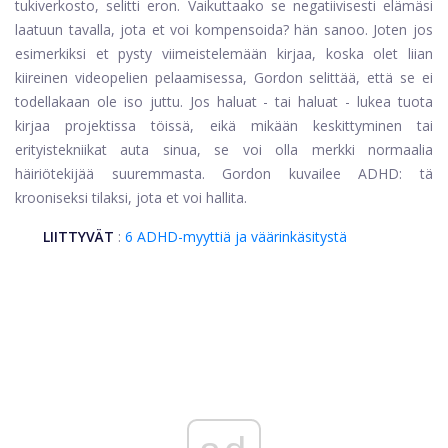
tukiverkosto, selitti eron. Vaikuttaako se negatiivisesti elämäsi
laatuun tavalla, jota et voi kompensoida? hän sanoo. Joten jos
esimerkiksi et pysty viimeistelemään kirjaa, koska olet liian
kiireinen videopelien pelaamisessa, Gordon selittää, että se ei
todellakaan ole iso juttu. Jos haluat - tai haluat - lukea tuota
kirjaa projektissa töissä, eikä mikään keskittyminen tai
erityistekniikat auta sinua, se voi olla merkki normaalia
häiriötekijää suuremmasta. Gordon kuvailee ADHD: tä
krooniseksi tilaksi, jota et voi hallita.
LIITTYVÄT
:
6 ADHD-myyttiä ja väärinkäsitystä