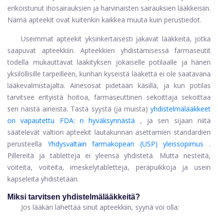
erikoistunut ihosairauksien ja harvinaisten sairauksien lääkkeisiin.
Nämä apteekit ovat kuitenkin kaikkea muuta kuin perustiedot.
Useimmat apteekit yksinkertaisesti jakavat lääkkeitä, jotka
saapuvat apteekkiin. Apteekkien yhdistämisessä farmaseutit
todella mukauttavat lääkityksen jokaiselle potilaalle ja hänen
yksilöllisille tarpeilleen, kunhan kyseistä lääkettä ei ole saatavana
lääkevalmistajalta. Ainesosat pidetään käsillä, ja kun potilas
tarvitsee erityistä hoitoa, farmaseuttinen sekoittaja sekoittaa
sen näistä aineista. Tästä syystä (ja muista)
yhdistelmälääkkeet
on vapautettu FDA: n hyväksynnästä
, ja sen sijaan niitä
säätelevät valtion apteekit lautakunnan asettamien standardien
perusteella
Yhdysvaltain farmakopean (USP) yleissopimus
.
Pillereitä ja tabletteja ei yleensä yhdistetä. Mutta nesteitä,
voiteita, voiteita, imeskelytabletteja, peräpuikkoja ja usein
kapseleita yhdistetään.
Miksi tarvitsen yhdistelmälääkkeitä?
Jos lääkäri lähettää sinut apteekkiin, syynä voi olla: