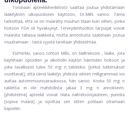
Toisinaan apteekkihenkilöstö saattaa joutua yhdistämään
lääkityksen ulkopuoliseen käyttöön, Dr.Mills sanoo. Tämä
tarkoittaa, että se on määrätty muuhun tilaan kuin siihen, jonka
hoitoon FDA oli hyväksynyt. Terveydenhuollon tarjoajat voivat
määrätä tällaisia ​​lääkkeitä, mutta annostusta saatetaan joutua
muuttamaan - tästä syystä tarvitaan yhdistelmää.
Esimerkki, sanoo tohtori Mills, on
Naltreksoni
, lääke, jota
käytetään opioidien ja alkoholin käytön häiriöiden hoitoon ja
joka tavallisesti tulee 50 mg: n tabletiksi. [Jotkut tutkimukset
osoittavat], että tämä lääkitys yhdestä viiteen milligrammaa voi
auttaa autoimmuunisairauksissa, hän sanoo. Koska 50 mg: n
tablettia ei ole mahdollista jakaa 3 mg: n annokseen,
[yhdistelmä] apteekit voivat tilata naltreksonijauheen, punnita
[sopiva määrä] ja sijoittaa sen sitten potilaan ottamaan
kapseliin.