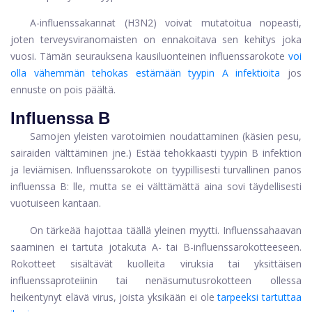
A-influenssakannat (H3N2) voivat mutatoitua nopeasti,
joten terveysviranomaisten on ennakoitava sen kehitys joka
vuosi. Tämän seurauksena kausiluonteinen influenssarokote
voi
olla vähemmän tehokas estämään tyypin A infektioita
jos
ennuste on pois päältä.
Influenssa B
Samojen yleisten varotoimien noudattaminen (käsien pesu,
sairaiden välttäminen jne.) Estää tehokkaasti tyypin B infektion
ja leviämisen. Influenssarokote on tyypillisesti turvallinen panos
influenssa B: lle, mutta se ei välttämättä aina sovi täydellisesti
vuotuiseen kantaan.
On tärkeää hajottaa täällä yleinen myytti. Influenssahaavan
saaminen ei tartuta jotakuta A- tai B-influenssarokotteeseen.
Rokotteet sisältävät kuolleita viruksia tai yksittäisen
influenssaproteiinin tai nenäsumutusrokotteen ollessa
heikentynyt elävä virus, joista yksikään ei ole
tarpeeksi tartuttaa