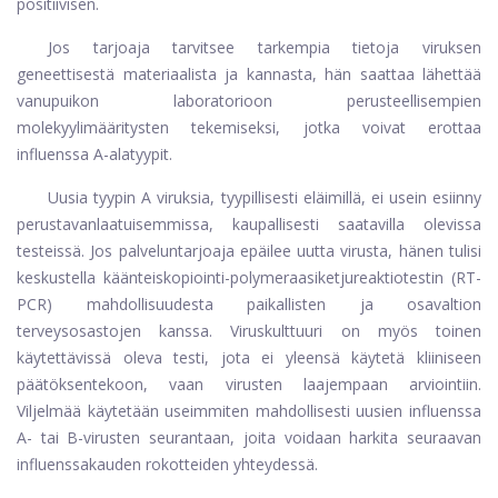
positiivisen.
Jos tarjoaja tarvitsee tarkempia tietoja viruksen
geneettisestä materiaalista ja kannasta, hän saattaa lähettää
vanupuikon laboratorioon perusteellisempien
molekyylimääritysten tekemiseksi, jotka voivat erottaa
influenssa A-alatyypit.
Uusia tyypin A viruksia, tyypillisesti eläimillä, ei usein esiinny
perustavanlaatuisemmissa, kaupallisesti saatavilla olevissa
testeissä. Jos palveluntarjoaja epäilee uutta virusta, hänen tulisi
keskustella käänteiskopiointi-polymeraasiketjureaktiotestin (RT-
PCR) mahdollisuudesta paikallisten ja osavaltion
terveysosastojen kanssa. Viruskulttuuri on myös toinen
käytettävissä oleva testi, jota ei yleensä käytetä kliiniseen
päätöksentekoon, vaan virusten laajempaan arviointiin.
Viljelmää käytetään useimmiten mahdollisesti uusien influenssa
A- tai B-virusten seurantaan, joita voidaan harkita seuraavan
influenssakauden rokotteiden yhteydessä.