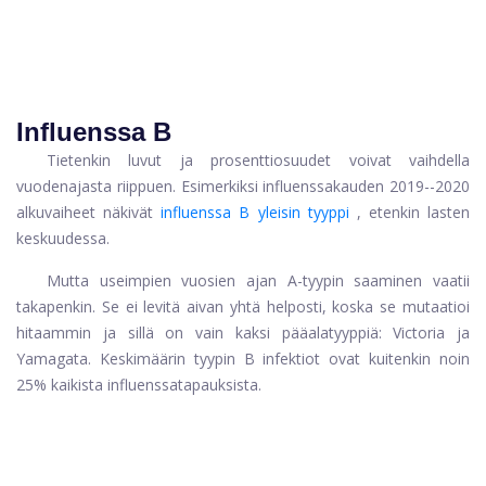
Influenssa B
Tietenkin luvut ja prosenttiosuudet voivat vaihdella
vuodenajasta riippuen. Esimerkiksi influenssakauden 2019--2020
alkuvaiheet näkivät
influenssa B yleisin tyyppi
, etenkin lasten
keskuudessa.
Mutta useimpien vuosien ajan A-tyypin saaminen vaatii
takapenkin. Se ei levitä aivan yhtä helposti, koska se mutaatioi
hitaammin ja sillä on vain kaksi pääalatyyppiä: Victoria ja
Yamagata. Keskimäärin tyypin B infektiot ovat kuitenkin noin
25% kaikista influenssatapauksista.