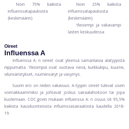
Noin 75% kaikista
Noin 25% kaikista
influenssatapauksista
influenssatapauksista
(keskimäärin)
(keskimäärin)
Yleisempi ja vakavampi
lasten keskuudessa
Oireet
Influenssa A
Influenssa A: n oireet ovat yleensä samanlaisia ​​alatyypistä
riippumatta. Yleisimpiä ovat vuotava nenä, kurkkukipu, kuume,
vilunväristykset, ruumiinsäryt ja väsymys.
Suurin ero on niiden vakavuus. A-tyypin oireet tulevat usein
voimakkaammiksi ja johtavat joskus sairaalahoitoon tai jopa
kuolemaan.
CDC.govin
mukaan influenssa A: n osuus oli 95,5%
kaikista kausiluonteisista influenssasairaaloista kaudella 2018-
19.