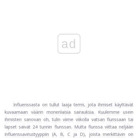
ad
Influenssasta on tullut laaja termi, jota ihmiset käyttävät
kuvaamaan väärin monenlaisia ​​sairauksia. Kuulemme usein
ihmisten sanovan oh, tulin viime viikolla vatsan flunssaan tai
lapset saivat 24 tunnin flunssan. Mutta flunssa viittaa neljään
influenssavirustyyppiin (A, B, C ja D), joista merkittävin on