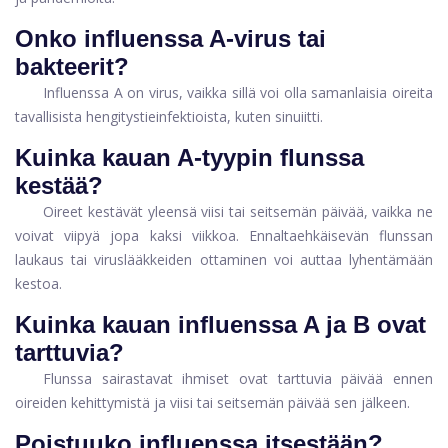
Onko influenssa A-virus tai
bakteerit?
Influenssa A on virus, vaikka sillä voi olla samanlaisia ​​oireita
tavallisista hengitystieinfektioista, kuten sinuiitti.
Kuinka kauan A-tyypin flunssa
kestää?
Oireet kestävät yleensä viisi tai seitsemän päivää, vaikka ne
voivat viipyä jopa kaksi viikkoa. Ennaltaehkäisevän flunssan
laukaus tai viruslääkkeiden ottaminen voi auttaa lyhentämään
kestoa.
Kuinka kauan influenssa A ja B ovat
tarttuvia?
Flunssa sairastavat ihmiset ovat tarttuvia päivää ennen
oireiden kehittymistä ja viisi tai seitsemän päivää sen jälkeen.
Poistuuko influenssa itsestään?