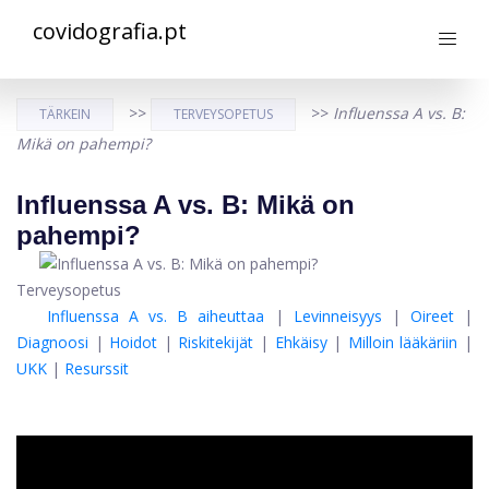
covidografia.pt
>>
>>
Influenssa A vs. B:
TÄRKEIN
TERVEYSOPETUS
Mikä on pahempi?
Influenssa A vs. B: Mikä on
pahempi?
Terveysopetus
Influenssa A vs. B aiheuttaa
|
Levinneisyys
|
Oireet
|
Diagnoosi
|
Hoidot
|
Riskitekijät
|
Ehkäisy
|
Milloin lääkäriin
|
UKK
|
Resurssit