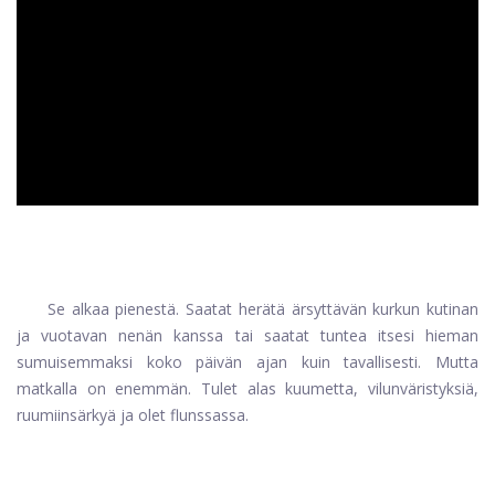
ad
Se alkaa pienestä. Saatat herätä ärsyttävän kurkun kutinan
ja vuotavan nenän kanssa tai saatat tuntea itsesi hieman
sumuisemmaksi koko päivän ajan kuin tavallisesti. Mutta
matkalla on enemmän. Tulet alas kuumetta, vilunväristyksiä,
ruumiinsärkyä ja olet flunssassa.