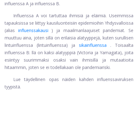
influenssa A ja influenssa B.
Influenssa A voi tartuttaa ihmisiä ja eläimiä. Useimmissa
tapauksissa se liittyy kausiluonteisiin epidemioihin Yhdysvalloissa
(alias
influenssakausi
) ja maailmanlaajuiset pandemiat. Se
muuttuu aina, joten sillä on erilaisia ​​alatyyppejä, kuten surullisen
lintuinfluenssa (lintuinfluenssa) ja
sikainfluenssa
. Toisaalta
influenssa B: llä on kaksi alatyyppiä (Victoria ja Yamagata), joita
esiintyy suurimmaksi osaksi vain ihmisillä ja mutaatioita
hitaammin, joten se ei todellakaan ole pandemiariski.
Lue täydellinen opas näiden kahden influenssaviruksen
tyypistä.