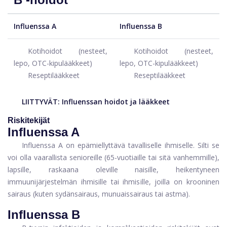
Influenssa A
Influenssa B
Kotihoidot (nesteet,
Kotihoidot (nesteet,
lepo, OTC-kipulääkkeet)
lepo, OTC-kipulääkkeet)
Reseptilääkkeet
Reseptilääkkeet
LIITTYVÄT:
Influenssan hoidot ja lääkkeet
Riskitekijät
Influenssa A
Influenssa A on epämiellyttävä tavalliselle ihmiselle. Silti se
voi olla vaarallista senioreille (65-vuotiaille tai sitä vanhemmille),
lapsille, raskaana oleville naisille, heikentyneen
immuunijärjestelmän ihmisille tai ihmisille, joilla on krooninen
sairaus (kuten sydänsairaus, munuaissairaus tai astma).
Influenssa B