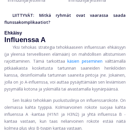
immuunijärjestelmä
immuunijärjestelmä
LIITTYVÄT:
Mitkä ryhmät ovat vaarassa saada
flunssakomplikaatiot?
Ehkäisy
Influenssa A
Yksi tehokas strategia tehokkaaseen influenssan ehkäisyyn
(ja yleensä terveelliseen elämään) on mahdollisen altistumisen
rajoittaminen. Tämä tarkoittaa
käsien peseminen
välttämällä
pitkäaikaista kosketusta tartunnan saaneiden henkilöiden
kanssa, desinfioimalla tartunnan saaneita pintoja jne. Jokainen,
jolla on jo A-influenssa, voi auttaa pysäyttämään sen leviämisen
pysymällä kotona ja yskimällä tai aivastamalla kyynärpäänsä.
Sen lisäksi tehokkain puolustuslinja on influenssarokote. On
olemassa kahta tyyppiä. Kolmiarvoinen rokote suojaa kahta
influenssa A -kantaa (H1N1 ja H3N2) ja yhtä influenssa B -
kantaa vastaan, kun taas neliarvoinen rokote estää näitä
kolmea plus yksi B-tyypin kantaa vastaan.