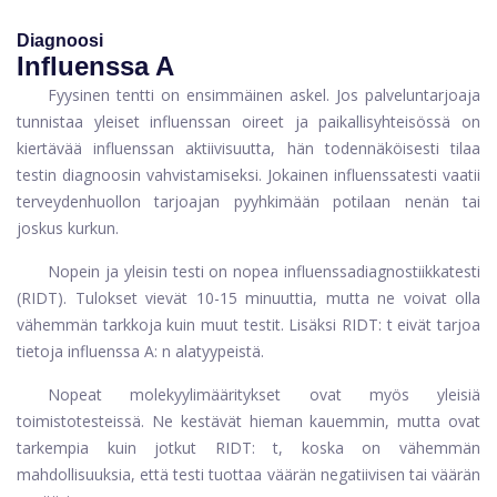
Diagnoosi
Influenssa A
Fyysinen tentti on ensimmäinen askel. Jos palveluntarjoaja
tunnistaa yleiset influenssan oireet ja paikallisyhteisössä on
kiertävää influenssan aktiivisuutta, hän todennäköisesti tilaa
testin diagnoosin vahvistamiseksi. Jokainen influenssatesti vaatii
terveydenhuollon tarjoajan pyyhkimään potilaan nenän tai
joskus kurkun.
Nopein ja yleisin testi on nopea influenssadiagnostiikkatesti
(RIDT). Tulokset vievät 10-15 minuuttia, mutta ne voivat olla
vähemmän tarkkoja kuin muut testit. Lisäksi RIDT: t eivät tarjoa
tietoja influenssa A: n alatyypeistä.
Nopeat molekyylimääritykset ovat myös yleisiä
toimistotesteissä. Ne kestävät hieman kauemmin, mutta ovat
tarkempia kuin jotkut RIDT: t, koska on vähemmän
mahdollisuuksia, että testi tuottaa väärän negatiivisen tai väärän