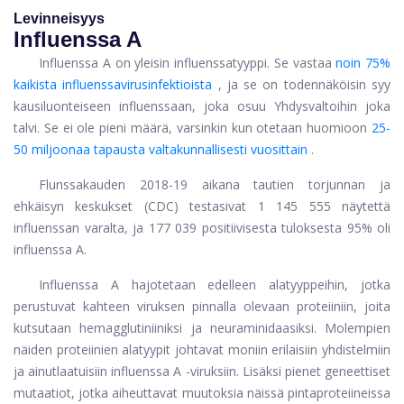
Levinneisyys
Influenssa A
Influenssa A on yleisin influenssatyyppi. Se vastaa
noin 75%
kaikista influenssavirusinfektioista
, ja se on todennäköisin syy
kausiluonteiseen influenssaan, joka osuu Yhdysvaltoihin joka
talvi. Se ei ole pieni määrä, varsinkin kun otetaan huomioon
25-
50 miljoonaa tapausta valtakunnallisesti vuosittain
.
Flunssakauden 2018-19 aikana tautien torjunnan ja
ehkäisyn keskukset (CDC) testasivat 1 145 555 näytettä
influenssan varalta, ja 177 039 positiivisesta tuloksesta 95% oli
influenssa A.
Influenssa A hajotetaan edelleen alatyyppeihin, jotka
perustuvat kahteen viruksen pinnalla olevaan proteiiniin, joita
kutsutaan hemagglutiniiniksi ja neuraminidaasiksi. Molempien
näiden proteiinien alatyypit johtavat moniin erilaisiin yhdistelmiin
ja ainutlaatuisiin influenssa A -viruksiin. Lisäksi pienet geneettiset
mutaatiot, jotka aiheuttavat muutoksia näissä pintaproteiineissa