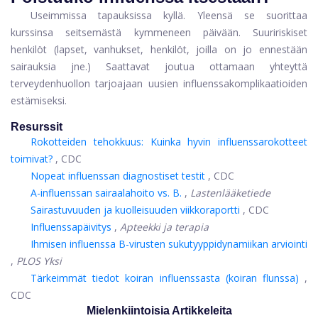
Useimmissa tapauksissa kyllä. Yleensä se suorittaa
kurssinsa seitsemästä kymmeneen päivään. Suuririskiset
henkilöt (lapset, vanhukset, henkilöt, joilla on jo ennestään
sairauksia jne.) Saattavat joutua ottamaan yhteyttä
terveydenhuollon tarjoajaan uusien influenssakomplikaatioiden
estämiseksi.
Resurssit
Rokotteiden tehokkuus: Kuinka hyvin influenssarokotteet
toimivat?
, CDC
Nopeat influenssan diagnostiset testit
, CDC
A-influenssan sairaalahoito vs. B.
,
Lastenlääketiede
Sairastuvuuden ja kuolleisuuden viikkoraportti
, CDC
Influenssapäivitys
,
Apteekki ja terapia
Ihmisen influenssa B-virusten sukutyyppidynamiikan arviointi
,
PLOS Yksi
Tärkeimmät tiedot koiran influenssasta (koiran flunssa)
,
CDC
Mielenkiintoisia Artikkeleita