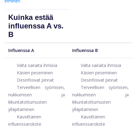
ihminen
.
Kuinka estää
influenssa A vs.
B
Influenssa A
Influenssa B
Vältä sairaita ihmisiä
Vältä sairaita ihmisiä
Käsien peseminen
Käsien peseminen
Desinfioivat pinnat
Desinfioivat pinnat
Terveellisen syömisen,
Terveellisen syömisen,
nukkumisen ja
nukkumisen ja
liikuntatottumusten
liikuntatottumusten
ylläpitäminen
ylläpitäminen
Kausittainen
Kausittainen
influenssarokote
influenssarokote