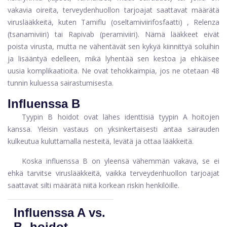
vakavia oireita, terveydenhuollon tarjoajat saattavat määrätä
viruslääkkeitä, kuten
Tamiflu (oseltamiviirifosfaatti)
,
Relenza
(tsanamiviiri)
tai Rapivab (peramiviiri). Nämä lääkkeet eivät
poista virusta, mutta ne vähentävät sen kykyä kiinnittyä soluihin
ja lisääntyä edelleen, mikä lyhentää sen kestoa ja ehkäisee
uusia komplikaatioita. Ne ovat tehokkaimpia, jos ne otetaan 48
tunnin kuluessa sairastumisesta.
Influenssa B
Tyypin B hoidot ovat lähes identtisiä tyypin A hoitojen
kanssa. Yleisin vastaus on yksinkertaisesti antaa sairauden
kulkeutua kuluttamalla nesteitä, levätä ja ottaa lääkkeitä.
Koska influenssa B on yleensä vähemmän vakava, se ei
ehkä tarvitse viruslääkkeitä, vaikka terveydenhuollon tarjoajat
saattavat silti määrätä niitä korkean riskin henkilöille.
Influenssa A vs.
B -hoidot