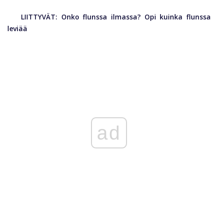
LIITTYVÄT:
Onko flunssa ilmassa? Opi kuinka flunssa
leviää
ad