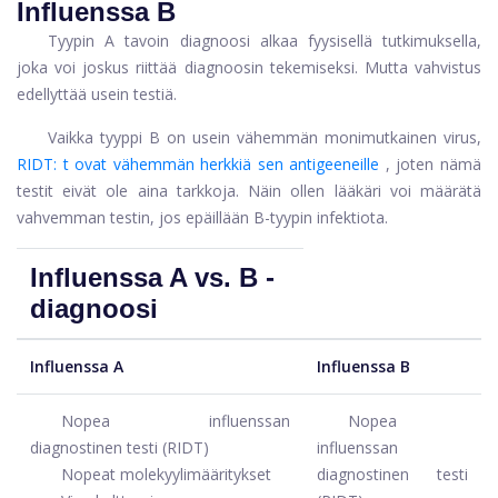
Influenssa B
Tyypin A tavoin diagnoosi alkaa fyysisellä tutkimuksella,
joka voi joskus riittää diagnoosin tekemiseksi. Mutta vahvistus
edellyttää usein testiä.
Vaikka tyyppi B on usein vähemmän monimutkainen virus,
RIDT: t ovat vähemmän herkkiä sen antigeeneille
, joten nämä
testit eivät ole aina tarkkoja. Näin ollen lääkäri voi määrätä
vahvemman testin, jos epäillään B-tyypin infektiota.
Influenssa A vs. B -
diagnoosi
Influenssa A
Influenssa B
Nopea influenssan
Nopea
diagnostinen testi (RIDT)
influenssan
Nopeat molekyylimääritykset
diagnostinen testi