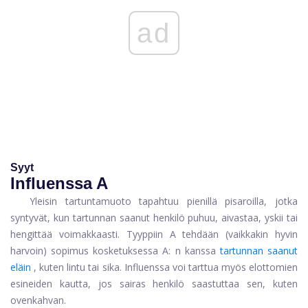
ad
Syyt
Influenssa A
Yleisin tartuntamuoto tapahtuu pienillä pisaroilla, jotka
syntyvät, kun tartunnan saanut henkilö puhuu, aivastaa, yskii tai
hengittää voimakkaasti. Tyyppiin A tehdään (vaikkakin hyvin
harvoin) sopimus kosketuksessa A: n kanssa
tartunnan saanut
eläin
, kuten lintu tai sika. Influenssa voi tarttua myös elottomien
esineiden kautta, jos sairas henkilö saastuttaa sen, kuten
ovenkahvan.