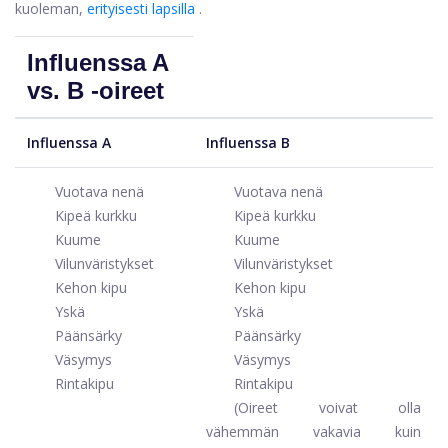
kuoleman,
erityisesti lapsilla
.
Influenssa A
vs. B -oireet
Influenssa A
Influenssa B
Vuotava nenä
Vuotava nenä
Kipeä kurkku
Kipeä kurkku
Kuume
Kuume
Vilunväristykset
Vilunväristykset
Kehon kipu
Kehon kipu
Yskä
Yskä
Päänsärky
Päänsärky
Väsymys
Väsymys
Rintakipu
Rintakipu
(Oireet voivat olla
vähemmän vakavia kuin