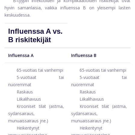
B-tyypin infektioiden ja komplikaatioiden riskitekijät ovat
hyvin samanlaisia, vaikka influenssa B on yleisempi lasten
keskuudessa.
Influenssa A vs.
B riskitekijät
Influenssa A
Influenssa B
65-vuotias tai vanhempi
65-vuotias tai vanhempi
5-vuotiaat tai
5-vuotiaat tai
nuoremmat
nuoremmat
Raskaus
Raskaus
Liikalihavuus
Liikalihavuus
Krooniset tilat (astma,
Krooniset tilat (astma,
sydänsairaus,
sydänsairaus,
munuaissairaus jne.)
munuaissairaus jne.)
Heikentynyt
Heikentynyt