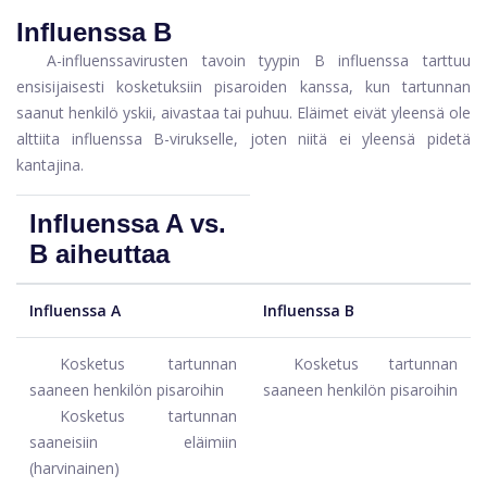
Influenssa B
A-influenssavirusten tavoin tyypin B influenssa tarttuu
ensisijaisesti kosketuksiin pisaroiden kanssa, kun tartunnan
saanut henkilö yskii, aivastaa tai puhuu. Eläimet eivät yleensä ole
alttiita influenssa B-virukselle, joten niitä ei yleensä pidetä
kantajina.
Influenssa A vs.
B aiheuttaa
Influenssa A
Influenssa B
Kosketus tartunnan
Kosketus tartunnan
saaneen henkilön pisaroihin
saaneen henkilön pisaroihin
Kosketus tartunnan
saaneisiin eläimiin
(harvinainen)