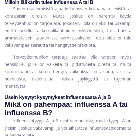
Milloin lääkäriin tulee influenssa A tai B
Suurin osa ihmisistä ajaa influenssan kotoa vain lievistä tai
kohtalaisiin oireisiin. Mutta joskus on parempi käydä
terveydenhuollon tarjoajalla. Jokaisen, jolla on yksi tai useampi
edellä luetelluista komplikaatioiden riskitekijöistä, tulisi harkita
ammattilaisen tapaamista varmistaakseen, että siitä ei tule
vakavampaa sairautta tai hengitystieinfektiota.
Terveydenhuollon tarjoaja saattaa olla tarpeen myös
henkilöille, joilla on vaikeita tai pitkittyneitä oireita tai muita
komplikaatioita, kuten hengitysvaikeuksia, rintakipua, äkillistä
huimausta, oksentelua, niskan jäykkyyttä tai tajunnan
menetystä.
Usein kysytyt kysymykset influenssasta A ja B
Mikä on pahempaa: influenssa A tai
influenssa B?
Influenssatyyppi A ja B ovat samanlaisia, mutta tyyppi A on
yleisin, joskus vakavampi ja voi aiheuttaa influenssaepidemioita
ja pandemioita.