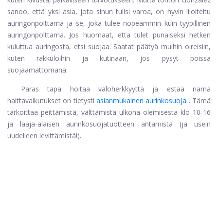
sanoo, että yksi asia, jota sinun tulisi varoa, on hyvin liioiteltu
auringonpolttama ja se, joka tulee nopeammin kuin tyypillinen
auringonpolttama. Jos huomaat, että tulet punaiseksi hetken
kuluttua auringosta, etsi suojaa. Saatat päätyä muihin oireisiin,
kuten rakkuloihin ja kutinaan, jos pysyt poissa
suojaamattomana.
Paras tapa hoitaa valoherkkyyttä ja estää nämä
haittavaikutukset on tietysti
asianmukainen aurinkosuoja
. Tämä
tarkoittaa peittämistä, välttämistä ulkona olemisesta klo 10-16
ja laaja-alaisen aurinkosuojatuotteen antamista (ja usein
uudelleen levittämistä!).