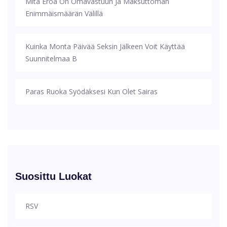
Mitä Eroa On Omavastuun Ja Maksuttoman
Enimmäismäärän Välillä
Kuinka Monta Päivää Seksin Jälkeen Voit Käyttää
Suunnitelmaa B
Paras Ruoka Syödäksesi Kun Olet Sairas
Suosittu Luokat
RSV