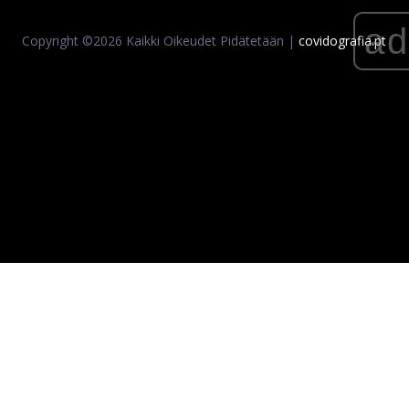
a
Copyright ©
2026 Kaikki Oikeudet Pidätetään |
covidografia.pt