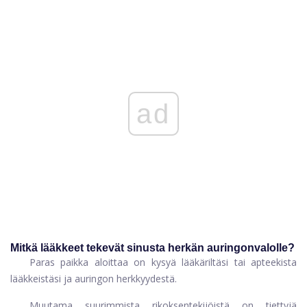
ad
Mitkä lääkkeet tekevät sinusta herkän auringonvalolle?
Paras paikka aloittaa on kysyä lääkäriltäsi tai apteekista
lääkkeistäsi ja auringon herkkyydestä.
Muutama suurimmista rikoksentekijöistä on tiettyjä