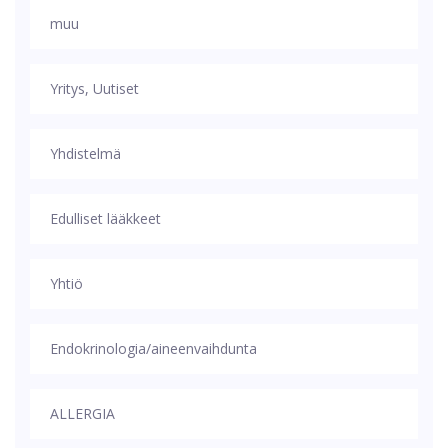
muu
Yritys, Uutiset
Yhdistelmä
Edulliset lääkkeet
Yhtiö
Endokrinologia/aineenvaihdunta
ALLERGIA