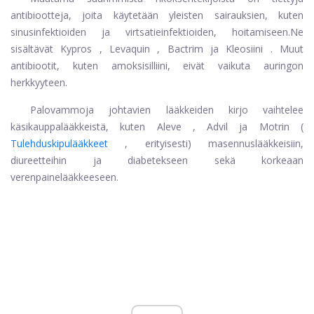
antibiootteja, joita käytetään yleisten sairauksien, kuten
sinusinfektioiden ja virtsatieinfektioiden, hoitamiseen.
Ne
sisältävät
Kypros
,
Levaquin
,
Bactrim
ja
Kleosiini
. Muut
antibiootit, kuten amoksisilliini, eivät vaikuta auringon
herkkyyteen.
Palovammoja johtavien lääkkeiden kirjo vaihtelee
käsikauppalääkkeistä, kuten
Aleve
,
Advil
ja
Motrin
(
Tulehduskipulääkkeet
, erityisesti) masennuslääkkeisiin,
diureetteihin ja diabetekseen sekä korkeaan
verenpainelääkkeeseen.