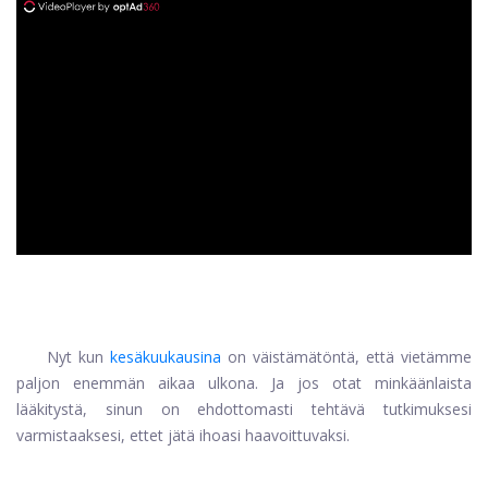
ad
Nyt kun
kesäkuukausina
on väistämätöntä, että vietämme
paljon enemmän aikaa ulkona. Ja jos otat minkäänlaista
lääkitystä, sinun on ehdottomasti tehtävä tutkimuksesi
varmistaaksesi, ettet jätä ihoasi haavoittuvaksi.