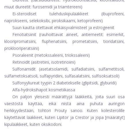
muut diureetit: furosemidi ja triamtereeni)
Ei-steroidiset tulehduskipulääkkeet (ibuprofeeni,
naprokseeni, selekoksibi, piroksikaami, ketoprofeeni)
Suun kautta otettavat ehkäisyvalmisteet ja estrogeenit
Fenotiatsiinit (rauhoittavat aineet, antiemeetit: esimerkit,
klooripromatsiini, fluphenatsiini, prometatsiini, tioridatsiini,
proklooriperatsiini)
Psoraleenit (metokssaleeni, triokssaleeni)
Retinoidit (asitretiini, isotretinoiini)
Sulfonamidit (asetatsolamidi, sulfadiatsiini, sulfametitsoli,
sulfametoksatsoli, sulfapyridiini, sulfasalatsiini, sulfisoksatsoli)
Sulfonyyliureat tyypin 2 diabetekselle (glipitsidi, glyburidi)
Alfa-hydroksihapot kosmetiikassa
On paljon yleisesti määrättyjä lääkkeitä, joita suuri osa
väestöstä käyttää, eikä niistä aina puhuta auringon
herkkyydestään, tohtori Prouty sanoo. Kuten kolesterolille
käytettävät lääkkeet, kuten
Lipitor
ja
Crestor
ja jopa [määrätyt]
kipulääkkeet, kuten oksikodoni.