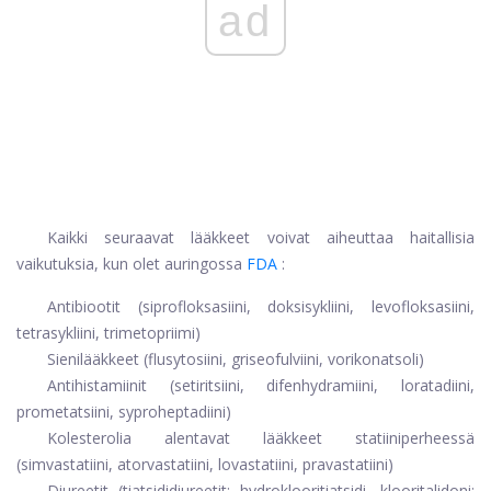
ad
Kaikki seuraavat lääkkeet voivat aiheuttaa haitallisia
vaikutuksia, kun olet auringossa
FDA
:
Antibiootit (siprofloksasiini, doksisykliini, levofloksasiini,
tetrasykliini, trimetopriimi)
Sienilääkkeet (flusytosiini, griseofulviini, vorikonatsoli)
Antihistamiinit (setiritsiini, difenhydramiini, loratadiini,
prometatsiini, syproheptadiini)
Kolesterolia alentavat lääkkeet statiiniperheessä
(simvastatiini, atorvastatiini, lovastatiini, pravastatiini)
Diureetit (tiatsididiureetit: hydroklooritiatsidi, klooritalidoni;