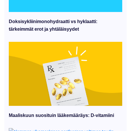
Doksisykliinimonohydraatti vs hyklaatti:
tärkeimmät erot ja yhtäläisyydet
Maaliskuun suosituin lääkemääräys: D-vitamiini