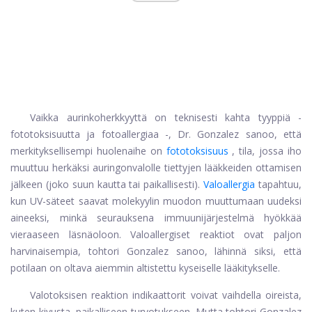
Vaikka aurinkoherkkyyttä on teknisesti kahta tyyppiä -
fototoksisuutta ja fotoallergiaa -, Dr. Gonzalez sanoo, että
merkityksellisempi huolenaihe on
fototoksisuus
, tila, jossa iho
muuttuu herkäksi auringonvalolle tiettyjen lääkkeiden ottamisen
jälkeen (joko suun kautta tai paikallisesti).
Valoallergia
tapahtuu,
kun UV-säteet saavat molekyylin muodon muuttumaan uudeksi
aineeksi, minkä seurauksena immuunijärjestelmä hyökkää
vieraaseen läsnäoloon. Valoallergiset reaktiot ovat paljon
harvinaisempia, tohtori Gonzalez sanoo, lähinnä siksi, että
potilaan on oltava aiemmin altistettu kyseiselle lääkitykselle.
Valotoksisen reaktion indikaattorit voivat vaihdella oireista,
kuten kivusta, paikalliseen turvotukseen. Mutta tohtori Gonzalez