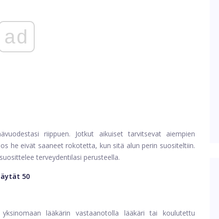
ad
ävuodestasi riippuen. Jotkut aikuiset tarvitsevat aiempien
s he eivät saaneet rokotetta, kun sitä alun perin suositeltiin.
suosittelee terveydentilasi perusteella.
täytät 50
yksinomaan lääkärin vastaanotolla lääkäri tai koulutettu