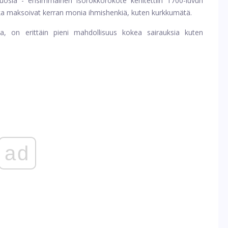
a vuosia - ensimmäinen isorokkorokote kehitettiin 1700-luvun
otka maksoivat kerran monia ihmishenkiä, kuten kurkkumätä.
sia, on erittäin pieni mahdollisuus kokea sairauksia kuten
ad