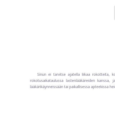
Sinun ei tarvitse ajatella liikaa rokotteita,
rokotusaikataulussa lastenlääkäreiden kanssa, j
lääkärikäynneissään tai paikallisessa apteekissa h