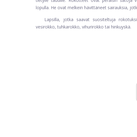
tietylle taudille. Rokotteet ovat peräisin satoj
lopulla. He ovat melkein hävittäneet sairauksia, j
Lapsilla, jotka saavat suositeltuja rokotuk
vesirokko, tuhkarokko, vihurirokko tai hinkuyskä.