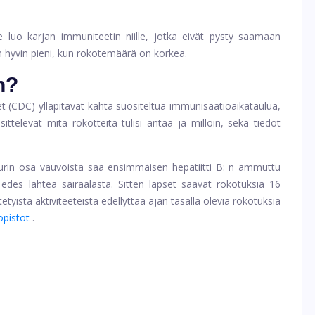
luo karjan immuniteetin niille, jotka eivät pysty saamaan
n hyvin pieni, kun rokotemäärä on korkea.
n?
t (CDC) ylläpitävät kahta suositeltua immunisaatioaikataulua,
ttelevat mitä rokotteita tulisi antaa ja milloin, sekä tiedot
uurin osa vauvoista saa ensimmäisen hepatiitti B: n ammuttu
des lähteä sairaalasta. Sitten lapset saavat rokotuksia 16
tyistä aktiviteeteista edellyttää ajan tasalla olevia rokotuksia
opistot
.