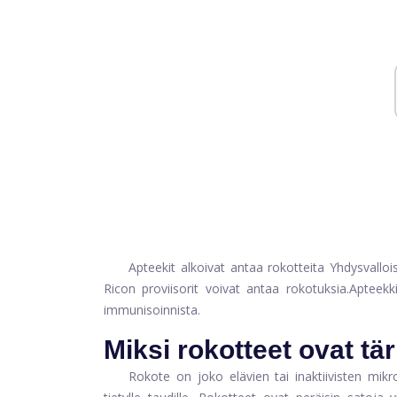
Apteekit alkoivat antaa rokotteita Yhdysvalloi
Ricon proviisorit voivat antaa rokotuksia.
Apteekki
immunisoinnista.
Miksi rokotteet ovat tä
Rokote on joko elävien tai inaktiivisten mikr