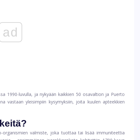
ad
ssa 1990-luvulla, ja nykyään kaikkien 50 osavaltion ja Puerto
na vastaan ​​yleisimpiin kysymyksiin, joita kuulen apteekkien
rkeitä?
o-organismien valmiste, joka tuottaa tai lisää immuniteettia