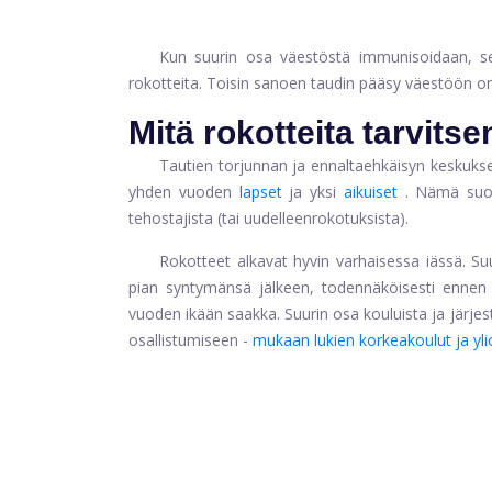
Kun suurin osa väestöstä immunisoidaan, se 
rokotteita. Toisin sanoen taudin pääsy väestöön o
Mitä rokotteita tarvitse
Tautien torjunnan ja ennaltaehkäisyn keskukse
yhden vuoden
lapset
ja yksi
aikuiset
. Nämä suosi
tehostajista (tai uudelleenrokotuksista).
Rokotteet alkavat hyvin varhaisessa iässä. S
pian syntymänsä jälkeen, todennäköisesti ennen e
vuoden ikään saakka. Suurin osa kouluista ja järjeste
osallistumiseen -
mukaan lukien korkeakoulut ja yli