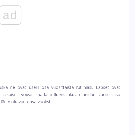
ad
 koska ne ovat usein osa vuosittaista rutiiniasi. Lapset ovat
a aikuiset voivat saada influenssakuvia heidän vuotuisissa
eidän mukavuutensa vuoksi.