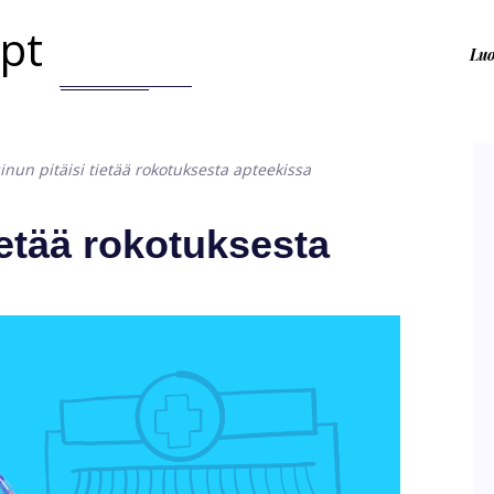
.pt
Lu
inun pitäisi tietää rokotuksesta apteekissa
tietää rokotuksesta