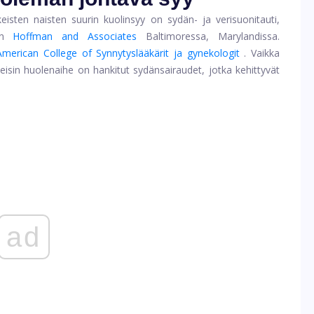
eisten naisten suurin kuolinsyy
on sydän- ja verisuonitauti,
n
Hoffman and Associates
Baltimoressa, Marylandissa.
American College of Synnytyslääkärit ja gynekologit
. Vaikka
leisin huolenaihe on hankitut sydänsairaudet, jotka kehittyvät
ad