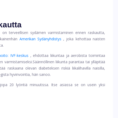
kautta
 on terveellisen sydämen varmistaminen ennen raskautta,
kainen
hän
Amerikan Sydänyhdistys
, joka kehottaa naisten
a.
hoito: IVF-keskus
, ehdottaa liikuntaa ja aerobista toimintaa
en varmistamiseksi.
Säännöllinen liikunta parantaa tai ylläpitää
ä raskaana olevan diabeteksen riskiä liikalihavilla naisilla,
gista hyvinvointia, hän sanoo.
opa 20 lyöntiä minuutissa. Itse asiassa se on usein yksi