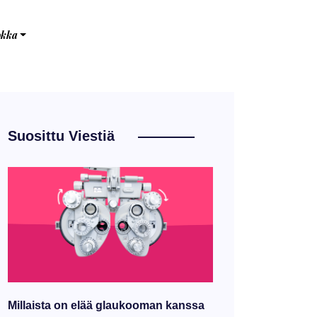
okka
Suosittu Viestiä
Millaista on elää glaukooman kanssa