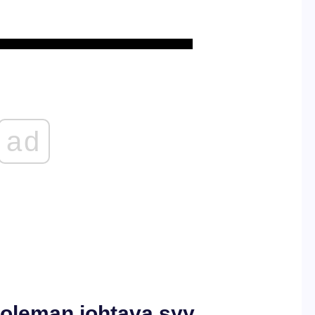
ad
uoleman johtava syy