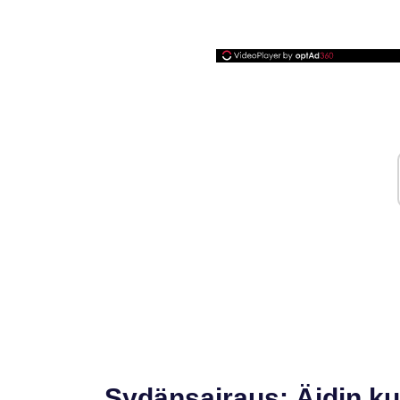
Sydänsairaus: Äidin k