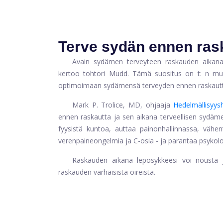
Terve sydän ennen ras
Avain sydämen terveyteen raskauden aikana
kertoo tohtori Mudd. Tämä suositus on t: n mu
optimoimaan sydämensä terveyden ennen raskautt
Mark P. Trolice, MD, ohjaaja
Hedelmällisyys
ennen raskautta ja sen aikana terveellisen sydäm
fyysistä kuntoa, auttaa painonhallinnassa, vähentä
verenpaineongelmia ja C-osia - ja parantaa psykolo
Raskauden aikana leposykkeesi voi nousta j
raskauden varhaisista oireista.