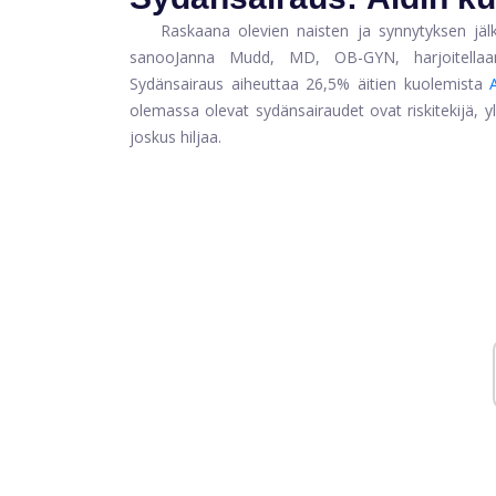
Raskaana olevien naisten ja synnytyksen jälk
sanoo
Janna Mudd, MD, OB-GYN, harjoitellaa
Sydänsairaus aiheuttaa 26,5% äitien kuolemista
olemassa olevat sydänsairaudet ovat riskitekijä, y
joskus hiljaa.