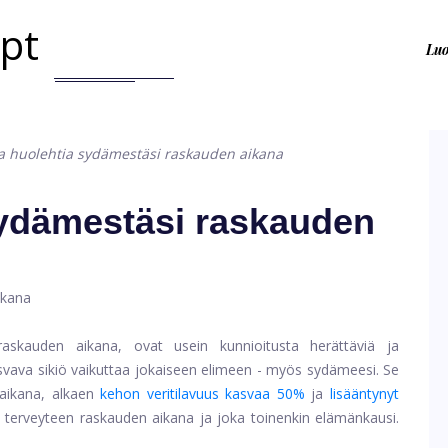
.pt
Lu
a huolehtia sydämestäsi raskauden aikana
sydämestäsi raskauden
raskauden aikana, ovat usein kunnioitusta herättäviä ja
 Kasvava sikiö vaikuttaa jokaiseen elimeen - myös sydämeesi. Se
aikana, alkaen
kehon veritilavuus kasvaa 50%
ja
lisääntynyt
terveyteen raskauden aikana ja joka toinenkin elämänkausi.