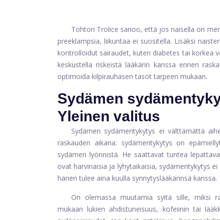
Tohtori Trolice sanoo, että jos naisella on mer
preeklampsia, liikuntaa ei suositella. Lisäksi naist
kontrolloidut sairaudet, kuten diabetes tai korkea ve
keskustella riskeistä lääkärin kanssa ennen rask
optimoida kilpirauhasen tasot tarpeen mukaan.
Sydämen sydämentykyt
Yleinen valitus
Sydämen sydämentykytys ei välttämättä aih
raskauden aikana: sydämentykytys on epämielly
sydämen lyönnistä. He saattavat tuntea lepattava
ovat harvinaisia ​​ja lyhytaikaisia, sydämentykytys 
hänen tulee aina kuulla synnytyslääkärinsä kanssa.
On olemassa muutamia syitä sille, miksi r
mukaan lukien ahdistuneisuus, kofeiinin tai lääk