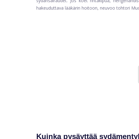
sydänsairaudet. Jos koet rintakipua, hengenahdis
hakeuduttava lääkärin hoitoon, neuvoo tohtori Mu
Kuinka pysäyttää sydämenty