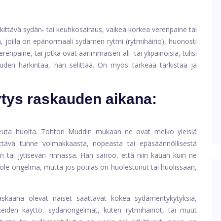
kittävä sydän- tai keuhkosairaus, vaikea korkea verenpaine tai
en, joilla on epänormaali sydämen rytmi (rytmihäiriö), huonosti
renpaine, tai jotka ovat äärimmäisen ali- tai ylipainoisia, tulisi
auden harkintaa, hän selittää. On myös tärkeää tarkistaa ja
ys raskauden aikana:
euta huolta. Tohtori Muddin mukaan ne ovat melko yleisiä
ttävä tunne voimakkaasta, nopeasta tai epäsäännöllisestä
n tai jytisevän rinnassa. Hän sanoo, että niin kauan kuin ne
ei ole ongelma, mutta jos potilas on huolestunut tai huolissaan,
askaana olevat naiset saattavat kokea sydämentykytyksiä,
keiden käyttö, sydänongelmat, kuten rytmihäiriöt, tai muut