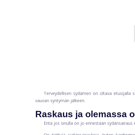
Terveydellisen sydämen on oltava etusijalla 
vauvan syntymän jälkeen.
Raskaus ja olemassa o
Entä jos sinulla on jo ennestään sydänsairaus
On tiettyjä sydänsairauksia, kuten kardiomyo