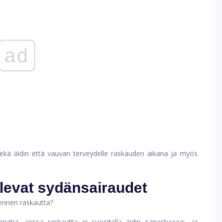
ad
sekä äidin että vauvan terveydelle raskauden aikana ja myös
levat sydänsairaudet
 ennen raskautta?
patia, joissa raskautta ei suositella äidin sairastuvuus- ja