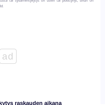
tusta tai sydämentykytys on usein tai pitkittynyt, sinun on
dd.
ad
kytys raskauden aikana