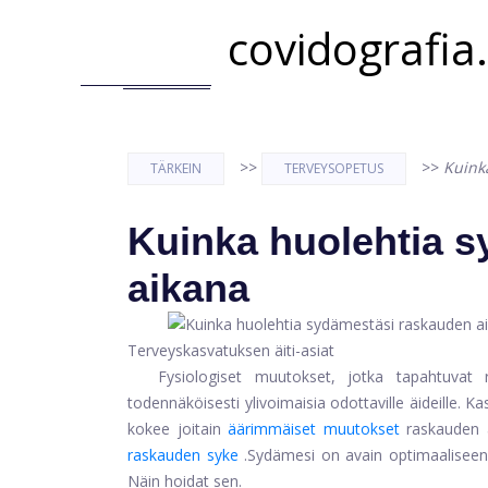
covidografia
>>
>>
Kuink
TÄRKEIN
TERVEYSOPETUS
Kuinka huolehtia 
aikana
Terveyskasvatuksen äiti-asiat
Fysiologiset muutokset, jotka tapahtuvat 
todennäköisesti ylivoimaisia ​​odottaville äideille.
kokee joitain
äärimmäiset muutokset
raskauden 
raskauden syke
.
Sydämesi on avain optimaaliseen 
Näin hoidat sen.