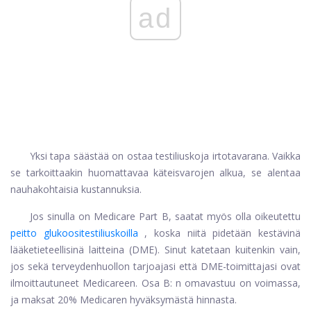
ad
Yksi tapa säästää on ostaa testiliuskoja irtotavarana. Vaikka
se tarkoittaakin huomattavaa käteisvarojen alkua, se alentaa
nauhakohtaisia ​​kustannuksia.
Jos sinulla on Medicare Part B, saatat myös olla oikeutettu
peitto glukoositestiliuskoilla
, koska niitä pidetään kestävinä
lääketieteellisinä laitteina (DME). Sinut katetaan kuitenkin vain,
jos sekä terveydenhuollon tarjoajasi että DME-toimittajasi ovat
ilmoittautuneet Medicareen. Osa B: n omavastuu on voimassa,
ja maksat 20% Medicaren hyväksymästä hinnasta.