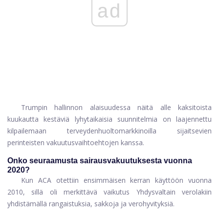
ad
Trumpin hallinnon alaisuudessa näitä alle kaksitoista
kuukautta kestäviä lyhytaikaisia ​​suunnitelmia on laajennettu
kilpailemaan terveydenhuoltomarkkinoilla sijaitsevien
perinteisten vakuutusvaihtoehtojen kanssa.
Onko seuraamusta sairausvakuutuksesta vuonna
2020?
Kun ACA otettiin ensimmäisen kerran käyttöön vuonna
2010, sillä oli merkittävä vaikutus Yhdysvaltain verolakiin
yhdistämällä rangaistuksia, sakkoja ja verohyvityksiä.