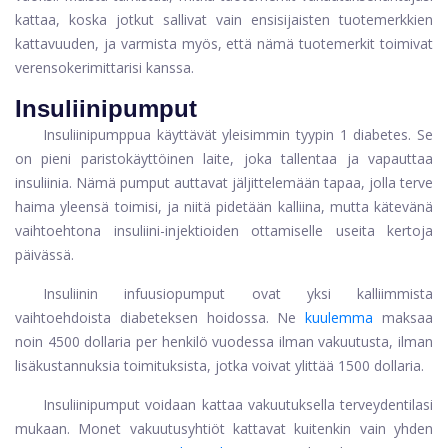
kattaa, koska jotkut sallivat vain ensisijaisten tuotemerkkien
kattavuuden, ja varmista myös, että nämä tuotemerkit toimivat
verensokerimittarisi kanssa.
Insuliinipumput
Insuliinipumppua käyttävät yleisimmin tyypin 1 diabetes. Se
on pieni paristokäyttöinen laite, joka tallentaa ja vapauttaa
insuliinia. Nämä pumput auttavat jäljittelemään tapaa, jolla terve
haima yleensä toimisi, ja niitä pidetään kalliina, mutta kätevänä
vaihtoehtona insuliini-injektioiden ottamiselle useita kertoja
päivässä.
Insuliinin infuusiopumput ovat yksi kalliimmista
vaihtoehdoista diabeteksen hoidossa. Ne
kuulemma
maksaa
noin 4500 dollaria per henkilö vuodessa ilman vakuutusta, ilman
lisäkustannuksia toimituksista, jotka voivat ylittää 1500 dollaria.
Insuliinipumput voidaan kattaa vakuutuksella terveydentilasi
mukaan. Monet vakuutusyhtiöt kattavat kuitenkin vain yhden