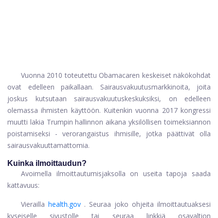
Vuonna 2010 toteutettu Obamacaren keskeiset näkökohdat
ovat edelleen paikallaan. Sairausvakuutusmarkkinoita, joita
joskus kutsutaan sairausvakuutuskeskuksiksi, on edelleen
olemassa ihmisten käyttöön. Kuitenkin vuonna 2017 kongressi
muutti lakia Trumpin hallinnon aikana yksilöllisen toimeksiannon
poistamiseksi - verorangaistus ihmisille, jotka päättivät olla
sairausvakuuttamattomia.
Kuinka ilmoittaudun?
Avoimella ilmoittautumisjaksolla on useita tapoja saada
kattavuus:
Vierailla
health.gov
. Seuraa joko ohjeita ilmoittautuaksesi
kyseiselle sivustolle tai seuraa linkkiä osavaltion