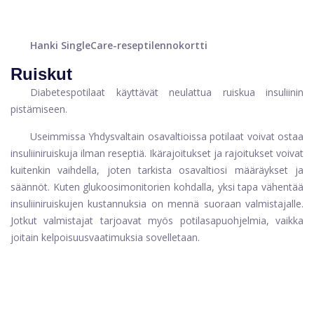
Hanki SingleCare-reseptilennokortti
Ruiskut
Diabetespotilaat käyttävät neulattua ruiskua insuliinin
pistämiseen.
Useimmissa Yhdysvaltain osavaltioissa potilaat voivat ostaa
insuliiniruiskuja ilman reseptiä. Ikärajoitukset ja rajoitukset voivat
kuitenkin vaihdella, joten tarkista osavaltiosi määräykset ja
säännöt. Kuten glukoosimonitorien kohdalla, yksi tapa vähentää
insuliiniruiskujen kustannuksia on mennä suoraan valmistajalle.
Jotkut valmistajat tarjoavat myös potilasapuohjelmia, vaikka
joitain kelpoisuusvaatimuksia sovelletaan.