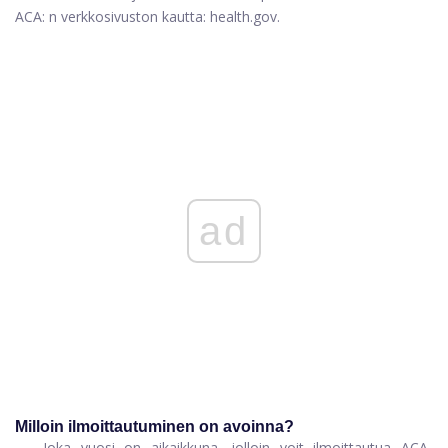
ACA: n verkkosivuston kautta: health.gov.
ad
Milloin ilmoittautuminen on avoinna?
Joka vuosi on aikaikkuna, jolloin voit ilmoittautua ACA-