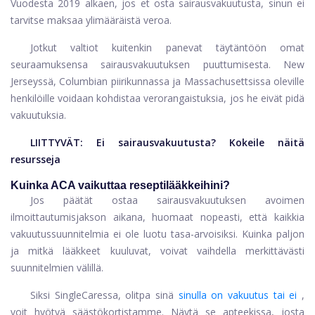
Vuodesta 2019 alkaen, jos et osta sairausvakuutusta, sinun ei
tarvitse maksaa ylimääräistä veroa.
Jotkut valtiot kuitenkin panevat täytäntöön omat
seuraamuksensa sairausvakuutuksen puuttumisesta. New
Jerseyssä, Columbian piirikunnassa ja Massachusettsissa oleville
henkilöille voidaan kohdistaa verorangaistuksia, jos he eivät pidä
vakuutuksia.
LIITTYVÄT:
Ei sairausvakuutusta? Kokeile näitä
resursseja
Kuinka ACA vaikuttaa reseptilääkkeihini?
Jos päätät ostaa sairausvakuutuksen avoimen
ilmoittautumisjakson aikana, huomaat nopeasti, että kaikkia
vakuutussuunnitelmia ei ole luotu tasa-arvoisiksi. Kuinka paljon
ja mitkä lääkkeet kuuluvat, voivat vaihdella merkittävästi
suunnitelmien välillä.
Siksi SingleCaressa, olitpa sinä
sinulla on vakuutus tai ei
,
voit hyötyä säästökortistamme. Näytä se apteekissa, josta