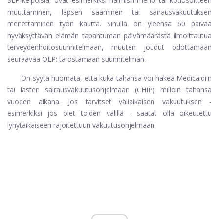
SEP-kelpoisia, ovat esimerkiksi naimisiinmeno tai kotiosoitteen
muuttaminen, lapsen saaminen tai sairausvakuutuksen
menettäminen työn kautta. Sinulla on yleensä 60 päivää
hyväksyttävän elämän tapahtuman päivämäärästä ilmoittautua
terveydenhoitosuunnitelmaan, muuten joudut odottamaan
seuraavaa OEP: tä ostamaan suunnitelman.
On syytä huomata, että kuka tahansa voi hakea Medicaidiin
tai lasten sairausvakuutusohjelmaan (CHIP) milloin tahansa
vuoden aikana. Jos tarvitset väliaikaisen vakuutuksen -
esimerkiksi jos olet töiden välillä - saatat olla oikeutettu
lyhytaikaiseen rajoitettuun vakuutusohjelmaan.