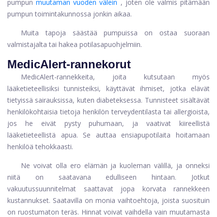
pumpun
muutaman vuoden välein
, joten ole valmis pitämään
pumpun toimintakunnossa jonkin aikaa.
Muita tapoja säästää pumpuissa on ostaa suoraan
valmistajalta tai hakea potilasapuohjelmiin.
MedicAlert-rannekorut
MedicAlert-rannekkeita, joita kutsutaan myös
lääketieteellisiksi tunnisteiksi, käyttävät ihmiset, jotka elävät
tietyissä sairauksissa, kuten diabeteksessa. Tunnisteet sisältävät
henkilökohtaisia ​​tietoja henkilön terveydentilasta tai allergioista,
jos he eivät pysty puhumaan, ja vaativat kiireellistä
lääketieteellistä apua. Se auttaa ensiapupotilaita hoitamaan
henkilöä tehokkaasti.
Ne voivat olla ero elämän ja kuoleman välillä, ja onneksi
niitä on saatavana edulliseen hintaan. Jotkut
vakuutussuunnitelmat saattavat jopa korvata rannekkeen
kustannukset. Saatavilla on monia vaihtoehtoja, joista suosituin
on ruostumaton teräs. Hinnat voivat vaihdella vain muutamasta