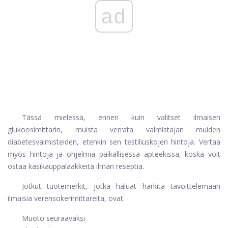
ad
Tässä mielessä, ennen kuin valitset ilmaisen
glukoosimittarin, muista verrata valmistajan muiden
diabetesvalmisteiden, etenkin sen testiliuskojen hintoja. Vertaa
myös hintoja ja ohjelmia paikallisessa apteekissa, koska voit
ostaa käsikauppalääkkeitä ilman reseptiä.
Jotkut tuotemerkit, jotka haluat harkita tavoittelemaan
ilmaisia ​​verensokerimittareita, ovat:
Muoto seuraavaksi