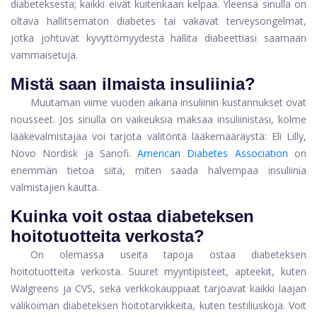
diabeteksesta; kaikki eivät kuitenkaan kelpaa. Yleensä sinulla on
oltava hallitsematon diabetes tai vakavat terveysongelmat,
jotka johtuvat kyvyttömyydestä hallita diabeettiasi saamaan
vammaisetuja.
Mistä saan ilmaista insuliinia?
Muutaman viime vuoden aikana insuliinin kustannukset ovat
nousseet. Jos sinulla on vaikeuksia maksaa insuliinistasi, kolme
lääkevalmistajaa voi tarjota välitöntä lääkemääräystä: Eli Lilly,
Novo Nordisk ja Sanofi.
American Diabetes Association
on
enemmän tietoa siitä, miten saada halvempaa insuliinia
valmistajien kautta.
Kuinka voit ostaa diabeteksen
hoitotuotteita verkosta?
On olemassa useita tapoja ostaa diabeteksen
hoitotuotteita verkosta. Suuret myyntipisteet, apteekit, kuten
Walgreens ja CVS, sekä verkkokauppiaat tarjoavat kaikki laajan
valikoiman diabeteksen hoitotarvikkeita, kuten testiliuskoja. Voit