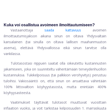
Kuka voi osallistua avoimeen ilmoittautumiseen?
Vastaanottaja
saada kattavuus
avoimen
ilmoittautumisjakson aikana sinun on oltava Yhdysvaltain
kansalainen (tai sinulla on oltava laillisen maahanmuuton
asema), elettävä Yhdysvalloissa eikä sinun tarvitse olla
vankilassa.
Tulotasostasi riippuen saatat olla oikeutettu kustannusten
jakamiseen, joka on suunniteltu vähentämään terveydenhuollon
kustannuksia. Tukikelpoisuus (tai palkkion verohyvitys) perustuu
tuloihisi. Vakiosääntö on, että sinun on ansaittava vähintään
100% liittovaltion köyhyystasosta, mutta enintään 400%
köyhyysasteesta.
Vaatimukset täyttävät tulotasot muuttuvat vuosittain
inflaation vuoksi, ja voit tarkistaa kelpoisuuden 1. marraskuuta