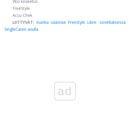
Yksi kosketus
FreeStyle
Accu-Chek
LIITTYVÄT:
Kuinka säästää Freestyle Libre -sovelluksessa
SingleCaren avulla
ad