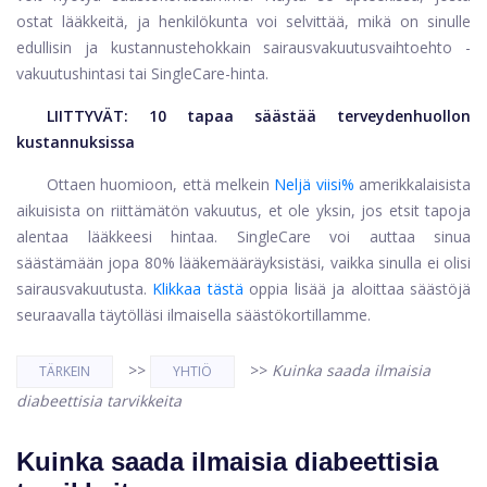
ostat lääkkeitä, ja henkilökunta voi selvittää, mikä on sinulle
edullisin ja kustannustehokkain sairausvakuutusvaihtoehto -
vakuutushintasi tai SingleCare-hinta.
LIITTYVÄT:
10 tapaa säästää terveydenhuollon
kustannuksissa
Ottaen huomioon, että melkein
Neljä viisi%
amerikkalaisista
aikuisista on riittämätön vakuutus, et ole yksin, jos etsit tapoja
alentaa lääkkeesi hintaa. SingleCare voi auttaa sinua
säästämään jopa 80% lääkemääräyksistäsi, vaikka sinulla ei olisi
sairausvakuutusta.
Klikkaa tästä
oppia lisää ja aloittaa säästöjä
seuraavalla täytölläsi ilmaisella säästökortillamme.
>>
>>
Kuinka saada ilmaisia ​​
TÄRKEIN
YHTIÖ
diabeettisia tarvikkeita
Kuinka saada ilmaisia ​​diabeettisia