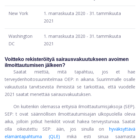
New York
1. marraskuuta 2020 - 31. tammikuuta
2021
Washington
1. marraskuuta 2020 - 31. tammikuuta
DC
2021
Voitteko rekisteröityä sairausvakuutukseen avoimen
ilmoittautumisen jälkeen?
Saatat miettiä, mitä tapahtuu, jos et hae
terveydenhoitosuunnitelmaa OEP: n aikana. Suurimmalle osalle
vakuutusta tarvitsevista ihmisistä se tarkoittaa, että vuodelle
2021 saatat menettää sairausvakuutuksen.
On kuitenkin olemassa erityisiä ilmoittautumisjaksoja (SEP).
SEP: t ovat säännöllisen ilmoittautumisajan ulkopuolella oleva
aika, jolloin jotkut henkilöt voivat hakea terveysturvaa. Saatat
olla oikeutettu SEP: ään, jos sinulla on
hyväksyttävä
elämäntapahtuma (QLE)
mikä esti sinua saamasta