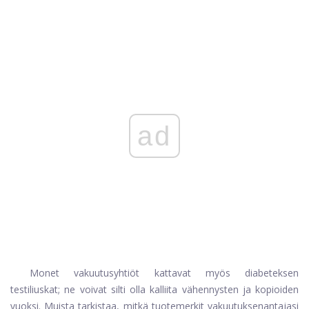
ad
Monet vakuutusyhtiöt kattavat myös diabeteksen
testiliuskat; ne voivat silti olla kalliita vähennysten ja kopioiden
vuoksi. Muista tarkistaa, mitkä tuotemerkit vakuutuksenantajasi