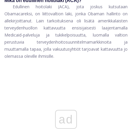
Mikä on edullinen hoitolaki (ACA)?
Edullinen hoitolaki (ACA), jota joskus kutsutaan
Obamacareksi, on liittovaltion laki, jonka Obaman hallinto on
allekirjoittanut. Lain tarkoituksena oli lisätä amerikkalaisten
terveydenhuollon kattavuutta ensisijaisesti laajentamalla
Medicaid-palveluja ja tukikelpoisuutta, luomalla valtion
perustuvia terveydenhoitosuunnitelmamarkkinoita ja
muuttamalla tapaa, jolla vakuutusyhtiöt tarjoavat kattavuutta jo
olemassa oleville ihmisille.
ad