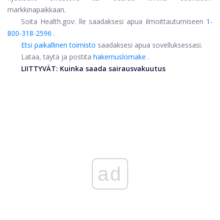
markkinapaikkaan.
Soita Health.gov: lle saadaksesi apua ilmoittautumiseen
1-
800-318-2596
.
Etsi paikallinen toimisto
saadaksesi apua sovelluksessasi.
Lataa, täytä ja postita
hakemuslomake
.
LIITTYVÄT:
Kuinka saada sairausvakuutus
ad