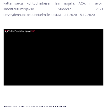
kattamiseksi kohtuuhintaisen lain nojalla. ACA: n avoin
ilmoittautumisjakso vuodelle 2021
terveydenhuoltosuunnitelmille kestää 1.11.2020-15.12.2020.
ad